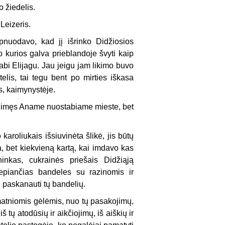
 žiedelis.
Leizeris.
nuodavo, kad jį išrinko Didžiosios
o kurios galva prieblandoje švyti kaip
rabi Elijagu. Jau jeigu jam likimo buvo
elis, tai tegu bent po mirties iškasa
s, kaimynystėje.
gimęs Aname nuo­stabiame mieste, bet
aroliukais išsiu­vinėta šlikė, jis būtų
a, bet kiekvieną kartą, kai imdavo kas
ninkas, cukrainės priešais Didžiąją
epiančias bandeles su razinomis ir
 paskanauti tų bandelių.
atniomis gėlėmis, nuo tų pasakojimų,
iš tų atodūsių ir aikčiojimų, iš aiškių ir