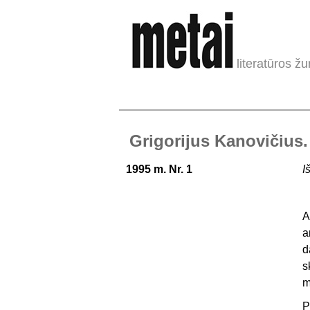
literatūros žu
Grigorijus Kanovičius.
1995 m. Nr. 1
I
A
a
d
s
m
P