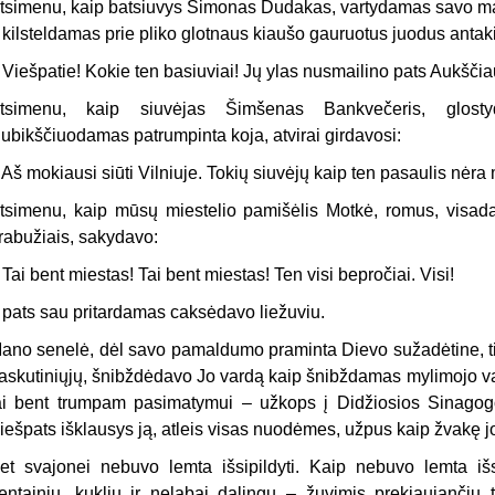
tsimenu, kaip batsiuvys Simonas Dudakas, vartydamas savo ma
r kilsteldamas prie pliko glotnaus kiaušo gauruotus juodus anta­
 Viešpatie! Kokie ten basiuviai! Jų ylas nusmailino pats Aukščia
tsimenu, kaip siuvėjas Šimšenas Bankvečeris, glost
lubikščiuodamas patrumpinta koja, atvirai girdavosi:
 Aš mokiausi siūti Vilniuje. Tokių siuvėjų kaip ten pasaulis nėra m
tsimenu, kaip mūsų miestelio pamišėlis Motkė, romus, visada 
rabužiais, sakydavo:
 Tai bent miestas! Tai bent miestas! Ten visi bepročiai. Visi!
r pats sau pritardamas caksėdavo liežuviu.
ano senelė, dėl savo pamaldumo praminta Dievo sužadėtine, ties
askutiniųjų, šnibždėdavo Jo vardą kaip šnibždamas mylimojo var
ai bent trumpam pasimatymui – užkops į Didžio­sios Sinagog
iešpats išklausys ją, atleis visas nuodėmes, užpus kaip žvakę jo
et svajonei nebuvo lemta išsipildyti. Kaip nebuvo lemta išs
entainių, kuklių ir nelabai dalingų – žuvimis prekiaujančių t