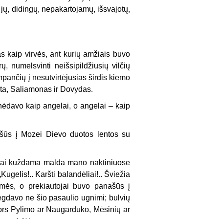
jų, didingų, nepakartojamų, išsvajotų,
s kaip virvės, ant kurių amžiais buvo
, numelsvinti neišsipildžiusių vilčių
umpančių į nesutvirtėjusias širdis kiemo
Rūta, Saliamonas ir Dovydas.
ėdavo kaip ange­lai, o angelai – kaip
šūs į Mozei Dievo duotos lentos su
ngai kuždama malda mano naktiniuose
u­gelis!.. Karšti balandėliai!.. Šviežia
lmės, o prekiautojai buvo panašūs į
degdavo ne šio pasaulio ugnimi; bulvių
ors Pylimo ar Naugarduko, Mėsinių ar