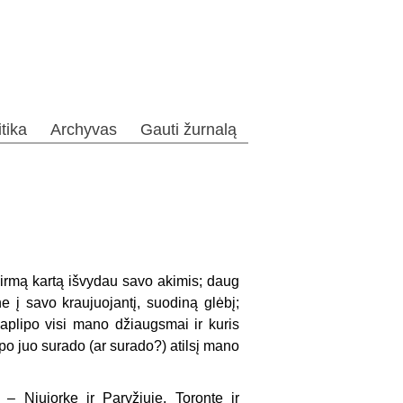
itika
Archyvas
Gauti žurnalą
irmą kartą išvydau savo akimis; daug
 į sa­vo kraujuojantį, suodiną glėbį;
aplipo visi mano džiaugsmai ir kuris
po juo surado (ar surado?) atilsį mano
 Niujorke ir Paryžiuje, Toronte ir