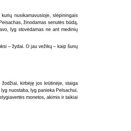
 kurių nusikamavusio­je, slėpiningais
t Peisachas, žinodamas senutės būdą,
ikavo, lyg stovėdamas ne ant medinių
ksi – žydai. O jau vežikų – kaip šunų
iai, kirbėję jos krū­tinėje, staiga
o lyg nuo­staba, lyg panieka Pelsachui.
lygiavertės monetos, akimis ir taikiai