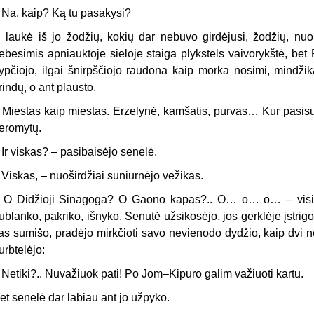
 Na, kaip? Ką tu pasakysi?
i laukė iš jo žodžių, kokių dar nebuvo girdėjusi, žodžių, nuo
ebesimis apniauktoje sieloje staiga plykstels vaivorykštė, be
rypčiojo, ilgai šnirpščiojo raudona kaip morka nosimi, mindž
rindų, o ant plausto.
 Miestas kaip miestas. Erzelynė, kamšatis, purvas… Kur pasisu
eromytų.
 Ir viskas? – pasibaisėjo senelė.
 Viskas, – nuoširdžiai suniurnėjo vežikas.
 O Didžioji Sinagoga? O Gaono kapas?.. O… o… o… – visi žodž
ublanko, pakriko, išnyko. Senutė užsikosėjo, jos gerklėje įstrig
as sumišo, pradėjo mirkčioti savo nevienodo dydžio, kaip dvi ne
urbtelėjo:
 Netiki?.. Nuvažiuok pati! Po Jom–Kipuro galim važiuoti kartu.
et senelė dar labiau ant jo užpyko.