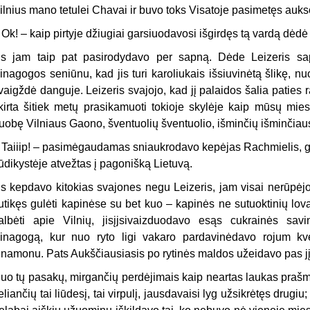
ilnius mano tetulei Chavai ir buvo toks Visatoje pasimetęs aukso
 Ok! – kaip pirtyje džiugiai garsiuodavosi išgirdęs tą vardą dėdė 
is jam taip pat pasirodydavo per sapną. Dėde Leizeris sap
inagogos seniūnu, kad jis turi karoliukais išsiuvinėtą šlikę, nu
vaigždė danguje. Leizeris svajojo, kad jį palaidos šalia paties 
kirta šitiek metų prasikamuoti tokioje skylėje kaip mūsų miest
uobę Vilniaus Gaono, šventuolių šventuolio, išminčių išminčiau
 Taiiip! – pasimėgaudamas sniaukrodavo kepėjas Rachmielis, 
ūdikystėje atvežtas į pagonišką Lietuvą.
is kepdavo kitokias svajones negu Leizeris, jam visai nerūpėjo k
utikęs gulėti kapinėse su bet kuo – kapinės ne sutuoktinių lov
albėti apie Vilnių, jisįjsivaizduodavo esąs cukrainės sa­vi
inagogą, kur nuo ryto ligi vakaro pardavinėdavo rojum kv
inamonu. Pats Aukščiausiasis po rytinės maldos užeidavo pas jį
uo tų pasakų, mirgančių perdėjimais kaip neartas laukas prašm
eliančių tai liūdesį, tai virpulį, jausdavaisi lyg užsikrėtęs drugiu; 