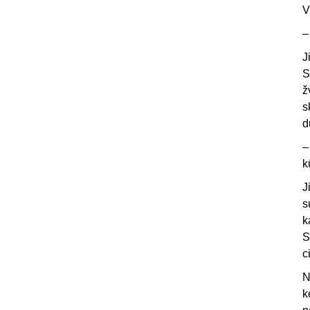
V
–
J
S
ž
s
d
–
k
J
s
k
S
c
N
k