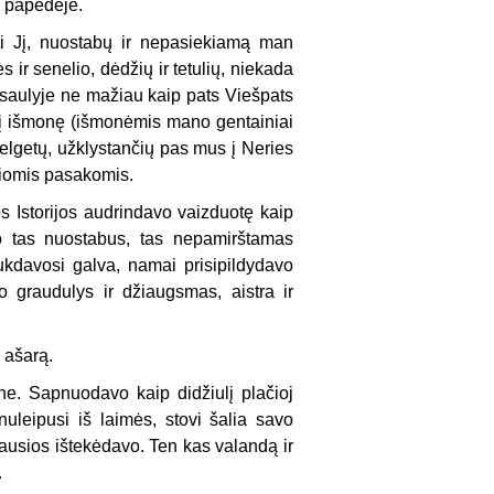
 papėdėje.
i Jį, nuostabų ir nepa­siekiamą man
ir sene­lio, dėdžių ir tetulių, niekada
pasaulyje ne mažiau kaip pats Viešpats
 į išmonę (išmonėmis mano gentainiai
 elgetų, užklystančių pas mus į Neries
usiomis pasakomis.
os Istorijos audrindavo vaizduotę kaip
vo tas nuostabus, tas nepamirštamas
ukdavosi galva, namai prisipildydavo
o graudulys ir džiaugsmas, aistra ir
 ašarą.
e. Sapnuodavo kaip didžiulį plačioj
 nuleipusi iš laimės, stovi šalia savo
iausios ištekėdavo. Ten kas valandą ir
.