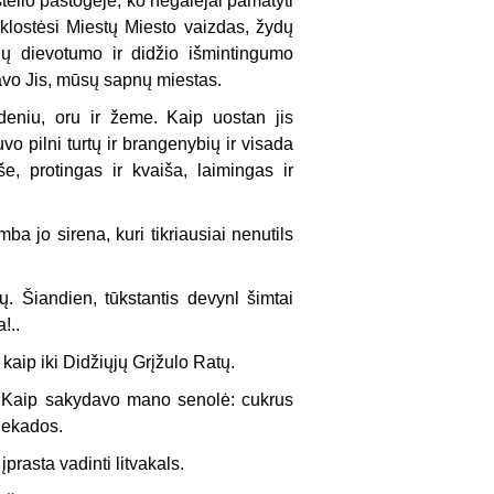
telio pastogėje, ko negalėjai pamatyti
t klostėsi Miestų Miesto vaizdas, žydų
ų dievotumo ir didžio išmintingumo
kdavo Jis, mūsų sapnų miestas.
deniu, oru ir žeme. Kaip uostan jis
vo pilni turtų ir brangenybių ir visada
še, protingas ir kvaiša, laimingas ir
a jo sirena, kuri tikriausiai nenutils
ų. Šiandien, tūkstantis devynl šimtai
!..
 kaip iki Didžiųjų Grįžulo Ratų.
ę. Kaip sakydavo mano senolė: cukrus
ieka­dos.
prasta vadinti litvakals.