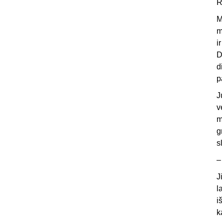
R
M
m
i
D
d
p
J
v
m
g
s
–
J
l
i
k