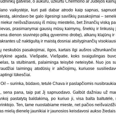
ūdninkų gatvėse, o aukuru, užkurtu Chermono ar Judėjos kalnų
ano vaikystėje, kuri pati dabar atrodo kaip sapnas, sapnuot
iestą, akindavo be galo ilgesingi saviškių pasakojimai – senelės 
r niekur neišvažiavusių iš mūsų miestelio, bet žinančių viską 
ievas, prasimanymai gausių mūsų kai­mynų, šnekių ir linkusių
iena dienon siuvinėjo pilką gyvenimo drobę), alkanų klajūnų ir
akrantes už naktigultą ir maistą dosniai atsilyginančių visokia
ų neskubūs pasakojimai, ilgos, kartais ilgi aušros užtrunkanči
elykinė agada. Viešpatie, Viešpatie, koks svaigulingas bu
elas, ta stulbinanti, palaiminga teisybė neteisybė. Nuo jos s
raudžiai laimingų atodūsių ir aikčiojimų, kuriuose susiliedav
laptingi lūkesčiai.
 Oi! – surinka, būdavo, tetulė Chava ir paslapčiomis nusibraukia
i, sena pana, taip pat Jį sapnuodavo. Galbūt dažniau už man
ankoj pastatytą baldakimą, po kuriuo ji, visa balta baltutėlė,
šrinktojo. Ten, tame nuostabiame mieste, net pačios neišvaizdž
as mielą dienelę jaunikiai ir jaunosios keisdavosi aukso žiedais