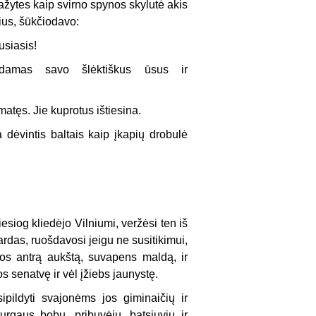
žytes kaip svirno
spynos skylutė akis
kius, šūkčiodavo:
usiasis!
ydamas savo šlėktiškus ūsus ir
atęs. Jie kupro­tus ištiesina.
dėvintis baltais kaip įkapių drobulė
iog kliedėjo Vil­niumi, veržėsi ten iš
­das, ruošdavosi jeigu ne susitikimui,
os antrą aukštą, suvapens maldą, ir
s senatvę ir vėl įžiebs jaunystę.
ipildyti svajonėms jos giminaičių ir
urgaus bobų, pribuvėjų, batsiuvių ir