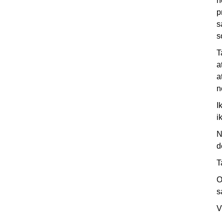
n
p
s
s
T
a
a
n
I
i
N
d
T
O
s
V