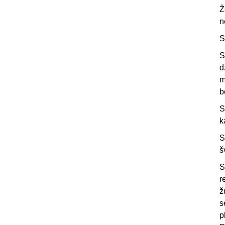
Ž
n
S
S
d
m
b
S
k
S
š
S
r
ž
s
p