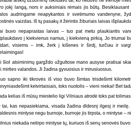
elabai aiškių užuominų iškildavo tai, ko nebuvo nė vienoje mies
ro jokį langą, nors ir auksiniais rėmais jis būtų. Besiklausan
alos audringame ne­apykantos ir svetimumo vandenyne, žyd
ostinės vaizdas. Iš tų pasakų it žėrintis žiburiais laivas išplau
ai buvo nepaprastas laivas – tuo pat metu plaukiantis van
tplaukdavo į kiekvienus namus, į kiekvieną pirkią. Jo triumai bu
tdari, visiems – imk, žerk į kišenes ir širdį, turčiau ir varg
elaimingas!
ki šiol atsiminimų gargždo užgultose mano ausyse pratisai skamb
ki mirties valandos. Ji žadina gyvuosius ir mirusiuosius.
uo sapno iki tikrovės iš viso buvo šimtas trisdešimt kilometr
evyniasdešimt ketvirtaisiais, toks nuotolis – vieni niekai! Bet tada
ada kelias iš mūsų miestelio ligi Vilniaus atrodė toks pat tolimas
 tai, kas nepasiekiama, visada žadina dldesnį ilgesį ir meil
aldesnis mintyse negu burnoje, burnoje jis tirpsta, o mintyse – n
ilnius niekada netirpo mintyse tų, kuriuos iš senų senovės buvo į