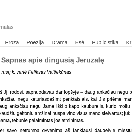
rnalas
Proza
Poezija
Drama
Esė
Publicistika
Kr
 Sapnas apie dingusią Jeruzalę
š rusų k. vertė Feliksas Vaitiekūnas
š Jį, rodosi, sapnuodavau dar lopšyje – daug anksčiau negu p
nksčiau negu keturiasdešimt penktaisiais, kai Jis priėmė mane
aug anksčiau negu Jame iškilo kapo kauburėlis, kurio moliu 
kaudžiu geltoniu amžinai nuspalvino visus mano sielvartus; juk 
ama, tebūnie palaimintas jos atminimas.
er savo netrumpą gyvenimą aš lankiausi daugelyje miestų –