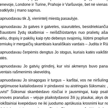
enevoje, Londone ir Turine, Prahoje ir Varšuvoje, bet nė vienas 
eatklydo į mano sapnus.
apnuodavau tik Jį, vienintelį miestą pasaulyje.
apnuodavau Jo gatves ir gatveles, siaurutėles, besidriekiančia
žiaustomi žydų skalbiniai – neišdžiūstantys nuo pralietų ašarų
ėliu, drąsių ir pakilių kaip ryto debesys svajonių, liūtimi prapli
erniukų ir mergaičių skambiais karališ­kais vardais – Judita ir 
apnuodavau čerpėmis dengtus Jo stogus, kuriais katės vaikštin
atės.
apnuodavau Jo gatvių grindinį, kur visi akmenys buvo pana
ventais rašmenimis skeveldrą.
apnuodavau Jo sinagogas ir turgus – karštai, vos ne niršuli
egėjimuose kaitaliodavosi ir pindavosi su aistringais šūksmais: „K
uvis!“ Šūksmai skambėdavo rūsčiai ir jausmingai, kaip psa
enovės pranašus – vėjuje plaikstydavosi žili jų plaukai, akys 
lokštainiai kvepėdavo ne iki juodumo aprūkusia krosnimi kur n