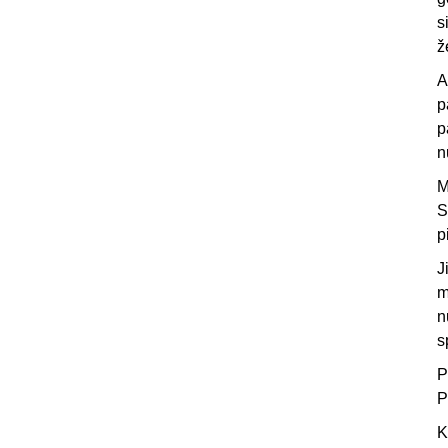
s
ž
A
p
p
n
M
S
p
J
m
n
s
P
P
K