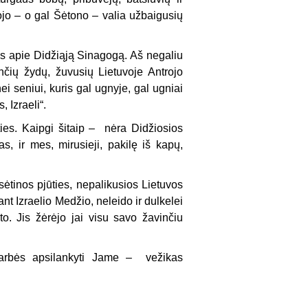
siojo – o gal Šėtono – valia užbaigusių
ės apie Didžiąją Si­nagogą. Aš negaliu
nčių žydų, žuvusių Lietuvoje Antrojo
i seniui, kuris gal ugnyje, gal ugniai
, Izraeli“.
ilties. Kaipgi šitaip – nėra Didžiosios
, ir mes, mirusieji, pakilę iš kapų,
sėtinos pjūties, nepalikusios Lietuvos
t Izraelio Medžio, neleido ir dulkelei
to. Jis žėrėjo jai visu savo žavinčiu
garbės apsilankyti Jame – vežikas