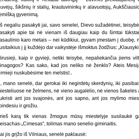
iuvėjų, šikšnių ir stalių, krautuvininkų ir alavuotojų, Aukščiau
emišką gyvenimą.
š negaliu pasakyti jai, savo senelei, Dievo sužadėtinei, teisyb
asakyti apie tai nė vienam iš daugiau kaip du šimtai tūksta
asaulinio karo metais – nei kūdikiui, gyvam įmestam į duobę, ne
usitaikius į jį kuždėjo dar vaikystėje iš­moktus žodžius: „Klausykis
irusieji, kaip ir gyvieji, netiki teisybe, nepaliekančia jiems v
inagogos? Kas sako, kad jos neliko nė ženklo? Ateis Mesijas
irmieji nuskubėsime ten melstis!..
i, mano senelė, dar gerokai iki negirdėtų skerdynių, iki pasibai
iesteliuose nė želmens, nė vieno augalėlio, nė vienos šakelės an
ukristi ant jos svajonės, ant jos sapno, ant jos myli­mo mies
pindesiu ir grožiu.
rieš karą tik vienas žmogus mūsų miestelyje susilaukė 
eisachas-„Cimesas“, tolimas mano senelio giminaitis.
ai jis grįžo iš Vilniaus, senelė paklausė: