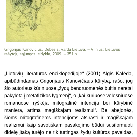
Grigorijus Kanovičius. Debesis, vardu Lietuva. – Vilnius: Lietuvos
rašytojų sąjungos leidykla, 2009. – 351 p.
„Lietuvių literatūros enciklopedijoje“ (2001) Algis Kalėda,
apibūdindamas Gri­gorijaus Kanovičiaus kūrybą, rašo, jog
šio autoriaus kūriniuose „žydų bend­ruomenės buitis neretai
pakylėta į me­tafizikos lygmenį“, o „kai kuriuose vė­lesniuose
romanuose ryškėja mitografinė intencija bei kūrybinė
maniera, arti­ma magiškajam realizmui“. Be abejonės,
šioms mitografinėms intencijoms atsi­rasti ir magiškajam
realizmui kaip sa­votiškam pasakojimo būdui susiformuoti
didelę įtaką turėjo ne tik turtingas žydų kultūros paveldas,