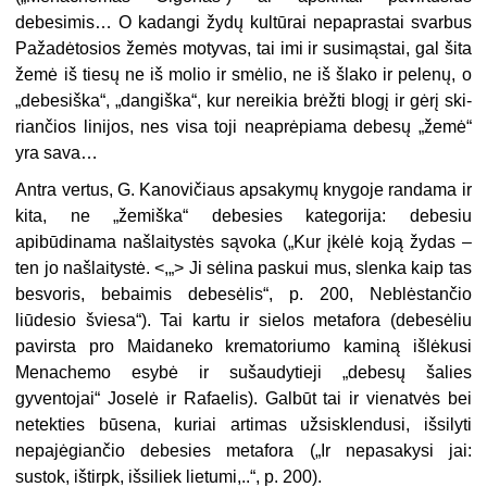
debesimis… O kadangi žydų kultūrai nepaprastai svarbus
Pažadėtosios žemės motyvas, tai imi ir susimąstai, gal šita
žemė iš tiesų ne iš molio ir smėlio, ne iš šlako ir pelenų, o
„debesiška“, „dangiška“, kur nereikia brėžti blogį ir gėrį ski­
riančios linijos, nes visa toji neaprėpia­ma debesų „žemė“
yra sava…
Antra vertus, G. Kanovičiaus apsa­kymų knygoje randama ir
kita, ne „žemiška“ debesies kategorija: debesiu
apibūdinama našlaitystės sąvoka („Kur įkėlė koją žydas –
ten jo našlaitystė. <,„> Ji sėlina paskui mus, slenka kaip tas
besvoris, bebaimis debesėlis“, p. 200, Neblėstančio
liūdesio šviesa“). Tai kartu ir sielos metafora (debesėliu
pavirsta pro Maidaneko krematoriumo kaminą išlė­kusi
Menachemo esybė ir sušaudytieji „debesų šalies
gyventojai“ Joselė ir Rafaelis). Galbūt tai ir vienatvės bei
ne­tekties būsena, kuriai artimas užsisklen­dusi, išsilyti
nepajėgiančio debesies metafora („Ir nepasakysi jai:
sustok, ištirpk, išsiliek lietumi,..“, p. 200).