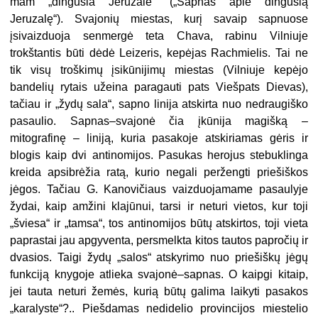
mam „dingusia Jeruzale“ („Sapnas apie dingusią
Jeruzalę“). Svajonių miestas, kurį savaip sapnuose
įsivaizduoja sen­mergė teta Chava, rabinu Vilniuje
trokštantis būti dėdė Leizeris, kepėjas Rachmielis. Tai ne
tik visų troškimų įsikūnijimų miestas (Vilniuje kepėjo
bandelių rytais užeina paragauti pats Viešpats Dievas),
tačiau ir „žydų sala“, sapno linija atskirta nuo nedraugiško
pasaulio. Sapnas–svajonė čia įkūnija magišką –
mitografinę – liniją, kuria pasakoje atskiriamas gėris ir
blogis kaip dvi antinomijos. Pasukas herojus stebuklinga
kreida apsibrėžia ratą, ku­rio negali peržengti priešiškos
jėgos. Tačiau G. Kanovičiaus vaizduojamame pasaulyje
žydai, kaip amžini klajūnui, tarsi ir neturi vietos, kur toji
„šviesa“ ir „tamsa“, tos antinomijos būtų atskirtos, toji vieta
paprastai jau apgyventa, persmelkta kitos tautos papročių ir
dvasios. Taigi žydų „salos“ atskyrimo nuo priešiškų jėgų
funkciją knygoje atlieka svajonė–sapnas. O kaipgi kitaip,
jei tauta neturi žemės, kurią būtų galima laikyti pasakos
„karalyste“?.. Piešda­mas nedidelio provincijos miestelio