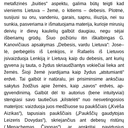
metafizinės „buities“ aspektu, galima būtų teigti kad
vieniems Lietuva – žemė, o ki­tiems – debesis. Plotmė,
susijusi su oru, vandeniu, garais, sapnu, iliuzija, nei su
sunkia, pasveriama ir išmatuo­jama materija, kurioje mirusių
deivių ir dievų kaulelių galbūt daugiau, negu sėjai
išberiamų grūdų. Šiuo požiūriu itin iškalbingas G.
Kanovičiaus apsa­kymas „Debesis, vardu Lietuva“: Jose–
lė, perbėgėlis iš Lenkijos, ir Rafaelis iš Lietuvos
įsivaizduoja Lenkiją ir Lietu­vą kaip du debesis, ant kurių
gyvena jų tauta, o žydus skriaudžiantys vo­kiečiai lieka ant
žemės. Šioji žemė įvardijama kaip žydus „atstumianti“
erdvė. Tai galbūt ir natūralu, jei pri­siminsime anksčiau
sakytus žodžius apie žemės, kaip „savos“ erdvės, ap­
gyvendinimą. Galbūt dėl to autorius (bene intuityviai)
stengiasi savo tau­tiečius „kilstelėti“ nuo nesvetingosios
materijos: vaizduoja juos medžiuose su paukščiais („Kvėša
Aizikas“), tapusiais paukščiais („Paukščių gaudytojas
Leizeris Dovydas“), skriejančius ant de­besų ristūnų
(„Menachemas Čigonas“) ar apskritai pavirtusius