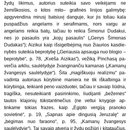
žydų likimus, autorius suteikia savo veikė­jams ne
žemiškosios, o kitos mito– grafinės linijos galimybę:
apgyvendina mirusį batsiuvį danguje, kur jis toliau kala
puspadžius angelams ir serafi­mams, nors vargu ar
angelams reikia batų, tačiau to reikia Šimonui Dudakui,
nes jo pasaulis yra „kojų pasaulis“ („Genys Šimonas
Dudakas“); Aizikui kaip išsigelbėjimą nuo žiaurios kasdie­
nybės suteikia beprotybę („Geriausia apsauga nuo blogio –
beprotybė“, p. 78, „Kvėša Aizikas“), vežiką Pinchasą pa­
verčia arkliu, saulėlydyje žvanginančiu kamanas („Kamanų
žvangesys saulėly­dyje“). Šita „magiškuoju realizmu“ pa­
vadinta autoriaus kūrybinė maniera ne tik iškalbinga ir
kūrybinga, teikianti peno vaizduotei, tačiau ir savaip liūdna,
tragiška, nesuteikianti pasirinkimo, liudijanti „bežemės“
tautos klajonių tūkstantmečius (ne veltui knygoje ap­
tinkame tokias frazes, kaip „Egipto vergiją pranoko
sovietinė“, p. 19, „Sap­nas apie dingusią Jeruzalę“ ar
„bėgimas nuo faraono“, p. 95, „Kamanų žvangesys
saulėlydyje“). Tai savaip atveria ir žydų požiūrį į kitataučius,