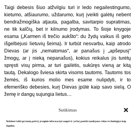
Taigi debesis šiuo atžvilgiu turi ir ledo negailestingumo,
kietumo, atšiau­rumo, uždarumo, kurį įveikti galėtų nebent
bendražmogiška atjauta, pagal­ba, savitarpio supratimas,
ne tik kalčių, bet ir kilnumo įrodymas. To šioje kny­goje
esama („Karmen iš trečio aukšto“: du žydų vaikus iš geto
išgelbėjusi lietu­vių šeima). Ir turbūt nesvarbu, kaip atrodo
Dievas (ar jis „nematomas“, ar panašus į „apšepusį“
žmogų, ar į nieką nepanašus), kokius reikalus jis turėtų
spręsti visų pirma, ar turi gailėtis, sukūręs vieną ar kitą
tautą. Dekalogo šviesa skirta visoms tautoms. Tautoms tos
žemės, iš kurios molio mes esame nulipdyti, ir to
efemeriško debesies, kurį Dievas įpūtė kaip savo sielą. O
žemę ir dangų sujungia lietus…
Sutikimas
Siekdami teikti geriausią patirtį, įrenginio informacijai saugoti ir (arba) pasiekti naudojame tokias technologijas kaip
slapukus.