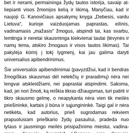
bet ir nerami, per­maininga žydų tautos istorija, savaip at­
liepianti visos žmonijos kelią ir likimą. Manyčiau, kad ir
naujoji G. Kanovi­čiaus apsakymų knyga „Debesis, vardu
Lietuva“, kurioje vaizduojamas papras­tas, eilinis,
vadinamasis „mažasis“ žmo­gus, atspindi tai, kas svarbu,
lemtinga ir neretai skausminga kiekvienai tautai (tėvynės ir
namų tema, atskiro žmogaus ir visos tautos likimas). Tai
pakylėja kūrinį į tokį lygmenį, kai jau galima daryti
universalius apibendrinimus.
Šie universalūs apibendrinimai (pa­vyzdžiui, kad ir bendras
žmogiškas skausmas dėl netekčių ir praradimų) nėra nei
lengvai atskleidžiami, nei pa­prastai atspindimi. Sakoma,
kad, jei nori žinoti, ką reiškia tikras džiaugs­mas, turi patirti ir
tikro skausmo gelmę, o neapykanta nėra vien tik meilės
priešininkė, kartais ji būna ir sąjun­gininkė. Taigi gal ir nėra
netikėta, kad autorius, prieš sugrodamas rekviem
prapuolusiam prieškario žydų pasau­liui, pradeda nuo
tylaus ir jausmingo meilės prisipažinimo miestui, vadina­