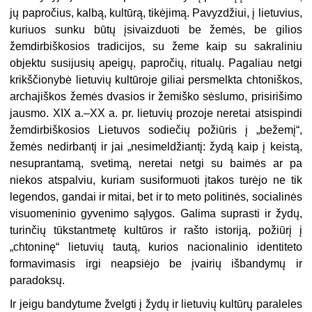
jų papročius, kalbą, kultūrą, tikėjimą. Pavyzdžiui, į lietuvius,
kuriuos sunku būtų įsivaiz­duoti be žemės, be gilios
žemdirbiško­sios tradicijos, su žeme kaip su sak­raliniu
objektu susijusių apeigų, pa­pročių, ritualų. Pagaliau netgi
krikš­čionybė lietuvių kultūroje giliai per­smelkta chtoniškos,
archajiškos žemės dvasios ir žemiško sėslumo, prisirišimo
jausmo. XIX a.–XX a. pr. lietuvių prozo­je neretai atsispindi
žemdirbiškosios Lietuvos sodiečių požiūris į „bežemį“,
žemės nedirbantį ir jai „nesimeldžiantį: žydą kaip į keistą,
nesuprantamą, sve­timą, neretai netgi su baimės ar pa
niekos atspalviu, kuriam susiformuoti įtakos turėjo ne tik
legendos, gandai ir mitai, bet ir to meto politinės, socialinės
visuomeninio gyvenimo sąlygos. Galima suprasti ir žydų,
turinčių tūkstantmetę kultūros ir rašto istoriją, požiūrį į
„chtoninę“ lietuvių tautą, kurios nacionalinio identiteto
formavimasis irgi neapsiėjo be įvairių išbandymų ir
paradoksų.
Ir jeigu bandytume žvelgti į žydų ir lietuvių kultūrų paraleles