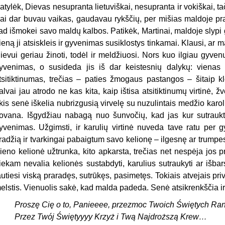
atylėk, Dievas nesupranta lietuviškai, nesupranta ir vokiškai, tač
ai dar buvau vaikas, gaudavau rykščių, per mišias maldoje prabi
ad išmokei savo maldų kalbos. Patikėk, Martinai, maldoje slypi gil
ieną ji atsiskleis ir gyvenimas susiklostys tinkamai. Klausi, ar
ievui geriau žinoti, todėl ir meldžiuosi. Nors kuo ilgiau gyve
yvenimas, o susideda jis iš dar keistesnių dalykų: vienas 
tsitiktinumas, trečias – paties žmogaus pastangos – šitaip kl
alvai jau atrodo ne kas kita, kaip ištisa atsitiktinumų virtinė, ž
kis senė iškelia nubrizgusią virvelę su nuzulintais medžio karoliu
ovana. Išgydžiau nabagą nuo šunvočių, kad jas kur sutrauk
yvenimas. Užgimsti, ir karulių virtinė nuveda tave ratu per 
radžią ir tvarkingai pabaigtum savo kelionę – ilgesnę ar trumpes
ieno kelionė užtrunka, kito apkarsta, trečias net nespėja jos p
iekam nevalia kelionės sustabdyti, karulius sutraukyti ar išbar
autiesi viską praradęs, sutrūkęs, pasimetęs. Tokiais atvejais priva
elstis. Vienuolis sakė, kad malda padeda. Senė atsikrenkščia ir
Proszę Cię o to, Panieeee, przezmoc Twoich Świętych Ra
Przez Twój Świętyyyy Krzyż i Twą Najdroższą Krew…