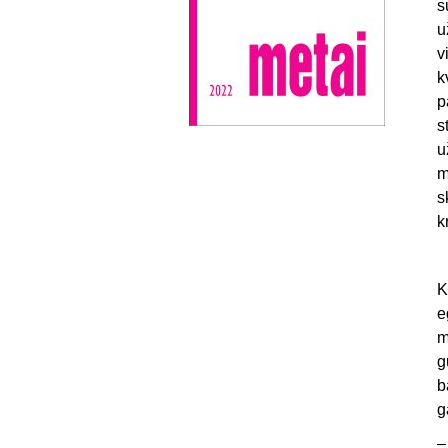
s
u
v
k
p
s
u
m
s
k
K
e
m
g
b
g
–