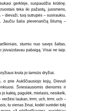
sukasi gerklėje, suspaudžia krūtinę.
ruostais teka iki pažastų, juosmens,
 – dievaži, tuoj sutrupės – susiraukiu.
į. Jaučiu šalia plevenančią šilumą –
arškiniais, stumiu nuo savęs šaltas,
ip įsivaizdavau pabaigą. Visai ne taip.
kryžiaus kruta jo tamsūs dryžiai.
 o prie Aukščiausiojo kojų, Dievuli
enkiuosi. Šviesiausiomis dienomis ir
 jo kaktą, pagulėk, mielasis, nesikelk,
veržėsi laukan, trrrrr, uch, trrrrr, uch –
s, tu vienas žinai, kodėl surėdei tokį
k mane už piktžodžiavimą, nusidėjau