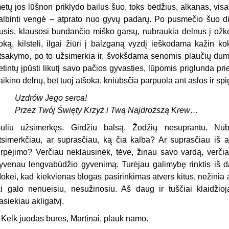
etų jos lūšnon priklydo bailus šuo, toks bėdžius, alkanas, vis
albinti vengė – atprato nuo gyvų padarų. Po pusmečio šuo di
usis, klausosi bundančio miško garsų, nubraukia delnus į ožken
oką, kilsteli, ilgai žiūri į balzganą vyzdį ieškodama kažin kok
tsakymo, po to užsimerkia ir, švokšdama senomis plaučių dumpl
etintų įpūsti likutį savo pačios gyvasties, lūpomis priglunda pri
aikino delnų, bet tuoj atšoka, kniūbsčia parpuola ant aslos ir spigi
Uzdrów Jego serca!
Przez Twój Święty Krzyż i Twą Najdroższą Krew…
uliu užsimerkęs. Girdžiu balsą. Žodžių nesuprantu. Nubu
tsimerkčiau, ar suprasčiau, ką čia kalba? Ar suprasčiau iš 
irpėjimo? Verčiau neklausinėk, tėve, žinau savo vardą, verčia
yvenau lengvabūdžio gyvenimą. Turėjau galimybę rinktis iš dau
okei, kad kiekvienas blogas pasirinkimas atvers kitus, nežinia a
ki galo nenueisiu, nesužinosiu. Aš daug ir tuščiai klaidžioja
asiekiau akligatvį.
 Kelk juodas bures, Martinai, plauk namo.