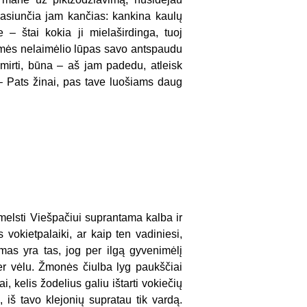
pasiunčia jam kančias: kankina kaulų
– štai kokia ji mielaširdinga, tuoj
ažymės nelaimėlio lūpas savo antspaudu
irti, būna – aš jam padedu, atleisk
 – Pats žinai, pas tave luošiams daug
imelsti Viešpačiui suprantama kalba ir
 vokietpalaiki, ar kaip ten vadiniesi,
mas yra tas, jog per ilgą gyvenimėlį
per vėlu. Žmonės čiulba lyg paukščiai
, kelis žodelius galiu ištarti vokiečių
 iš tavo klejonių supratau tik vardą.