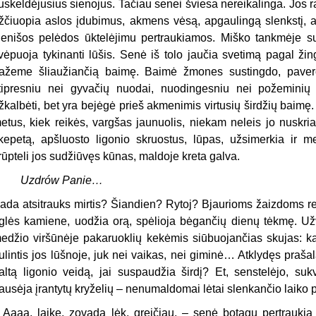
uskeldėjusius sienojus. Tačiau senei šviesa nereikalinga. Jos r
žčiuopia aslos įdubimus, akmens vėsą, apgaulingą slenkstį, au
ienišos pelėdos ūktelėjimu pertraukiamos. Miško tankmėje su
vėpuoja tykinanti lūšis. Senė iš tolo jaučia svetimą pagal žin
ažeme šliaužiančią baimę. Baimė žmones sustingdo, paverči
tipresniu nei gyvačių nuodai, nuodingesniu nei požemini
žkalbėti, bet yra bejėgė prieš akmenimis virtusių širdžių baimę.
etus, kiek reikės, vargšas jaunuolis, niekam neleis jo nuskr
kepetą, apšluosto ligonio skruostus, lūpas, užsimerkia ir mel
rūpteli jos sudžiūvęs kūnas, maldoje kreta galva.
Uzdrów Panie…
ada atsitrauks mirtis? Šiandien? Rytoj? Bjaurioms žaizdoms rei
glės kamiene, uodžia orą, spėlioja bėgančių dienų tėkmę. Užve
edžio viršūnėje pakaruoklių kekėmis siūbuojančias skujas: ka
ulintis jos lūšnoje, juk nei vaikas, nei giminė… Atklydęs prašala
altą ligonio veidą, jai suspaudžia širdį? Et, senstelėjo, su
ausėja įrantytų kryželių – nenumaldomai lėtai slenkančio laiko
 Aaaa, laike, zovada lėk, greičiau, – senė botagu pertrauki