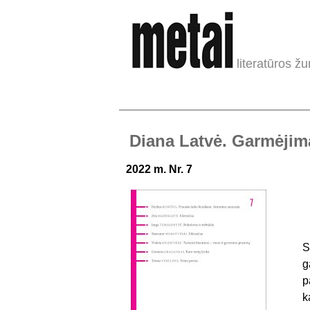
literatūros žu
Diana Latvė. Garmėjim
2022 m. Nr. 7
S
g
p
k