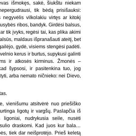
 tėvas išmokęs, sakė, šiukštu niekam
epergudrausi, tik bėdą prisišauksi:
egyvėlis vilkolakiu virtęs ar kitokį
pusybės ribos, bandyk. Girdėsi balsus,
 tik įvyks, regėsi tai, kas plika akimi
lsūs, maldaus išpranašauti ateitį, bet
gailėjo, gydė, visiems stengėsi padėti.
elnio kerus ir burtus, supykusi galinti
vems ir atkosės kirminus. Žmonės –
kad šypsosi, ir pasitenkina tuo, jog
ti, arba nemato ničnieko: nei Dievo,
tas.
yje, vienišumu atsitvėrė nuo priešiško
rtinga ligotų ir vargšų. Paslapčia iš
 ligoniai, nudrykusia seile, nusėti
kosulio draskomi. Kad juos kur bala…
ės, tiek dar neišprotėjo. Prieš keletą