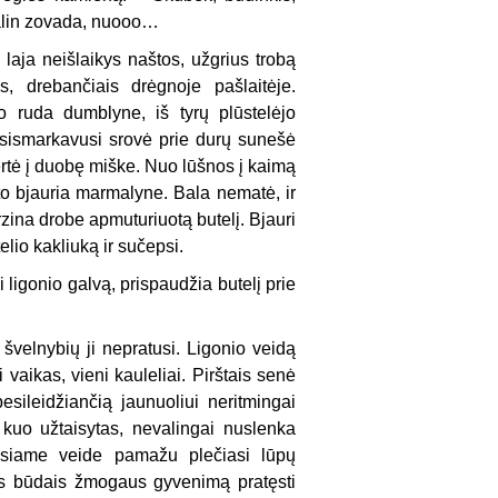
šalin zovada, nuooo…
 laja neišlaikys naštos, užgrius trobą
s, drebančiais drėgnoje pašlaitėje.
to ruda dumblyne, iš tyrų plūstelėjo
 Įsismarkavusi srovė prie durų sunešė
rtė į duobę miške. Nuo lūšnos į kaimą
o bjauria marmalyne. Bala nematė, ir
rzina drobe apmuturiuotą butelį. Bjauri
lio kakliuką ir sučepsi.
ligonio galvą, prispaudžia butelį prie
 švelnybių ji nepratusi. Ligonio veidą
 vaikas, vieni kauleliai. Pirštais senė
besileidžiančią jaunuoliui neritmingai
o kuo užtaisytas, nevalingai nuslenka
usiame veide pamažu plečiasi lūpų
is būdais žmogaus gyvenimą pratęsti