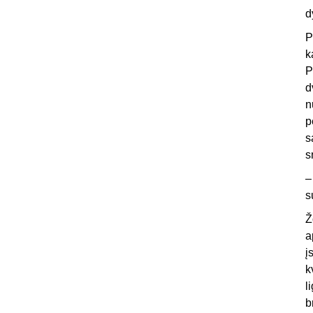
d
P
k
P
d
n
p
s
s
–
s
Ž
a
į
k
l
b