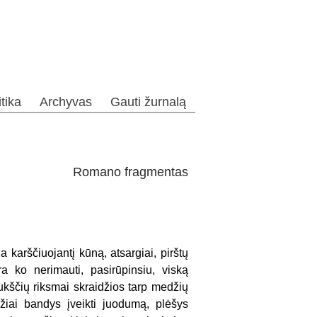
itika
Archyvas
Gauti žurnalą
Romano fragmentas
a karščiuojantį kūną, atsargiai, pirštų
ra ko nerimauti, pasirūpinsiu, viską
ukščių riksmai skraidžios tarp medžių
iai bandys įveikti juodumą, plėšys