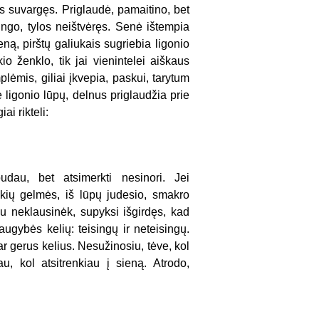
as suvargęs. Priglaudė, pamaitino, bet
ngo, tylos neištvėręs. Senė ištempia
ą, pirštų galiukais sugriebia ligonio
io ženklo, tik jai vienintelei aiškaus
ėmis, giliai įkvepia, paskui, tarytum
e ligonio lūpų, delnus priglaudžia prie
ai rikteli:
dau, bet atsimerkti nesinori. Jei
akių gelmės, iš lūpų judesio, smakro
u neklausinėk, supyksi išgirdęs, kad
gybės kelių: teisingų ir neteisingų.
r gerus kelius. Nesužinosiu, tėve, kol
u, kol atsitrenkiau į sieną. Atrodo,