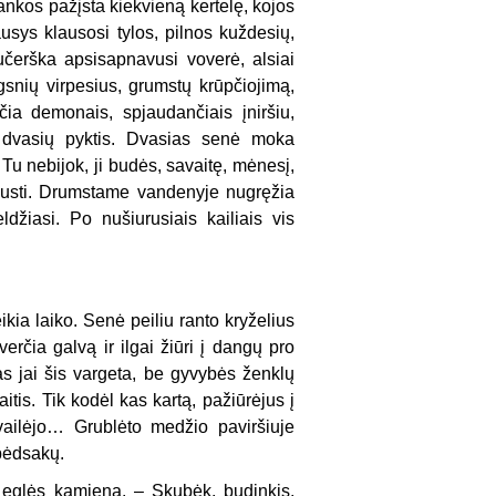
ankos pažįsta kiekvieną kertelę, kojos
sys klausosi tylos, pilnos kuždesių,
čerška apsisapnavusi voverė, alsiai
gsnių virpesius, grumstų krūpčiojimą,
a demonais, spjaudančiais įniršiu,
ų dvasių pyktis. Dvasias senė moka
 Tu nebijok, ji budės, savaitę, mėnesį,
iausti. Drumstame vandenyje nugręžia
džiasi. Po nušiurusiais kailiais vis
kia laiko. Senė peiliu ranto kryželius
rčia galvą ir ilgai žiūri į dangų pro
s jai šis vargeta, be gyvybės ženklų
itis. Tik kodėl kas kartą, pažiūrėjus į
kvailėjo… Grublėto medžio paviršiuje
 pėdsakų.
a eglės kamieną. – Skubėk, budinkis,