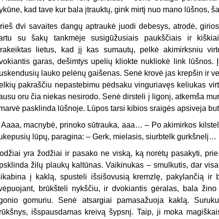
ykūne, kad tave kur bala įtrauktų, gink mirtį nuo mano lūšnos, 
rieš dvi savaites dangų aptraukė juodi debesys, atrodė, girios
artu su šakų tankmėje susigūžusiais paukščiais ir kiškiai
rakeiktas lietus, kad jį kas sumautų, pelkė akimirksniu vir
vokiantis garas, dešimtys upelių kliokte nukliokė link lūšnos.
uskendusių lauko pelėnų gaišenas. Senė krovė jas krepšin ir ve
elkių pakraščiu nepastebimu pėdsaku vinguriavęs keliukas virt
ausu oru čia niekas nesirodo. Senė dirsteli į ligonį, atkemša mu
marvė pasklinda lūšnoje. Lūpos tarsi kibios sraigės apsiveja bute
 Aaaa, macnybė, prinoko sūtrauka, aaa… – Po akimirkos kilsteli 
ukepusių lūpų, paragina: – Gerk, mielasis, siurbtelk gurkšnelį…
odžiai yra žodžiai ir pasako ne viską, ką norėtų pasakyti, prie
psklinda žilų plaukų kaltūnas. Vaikinukas – smulkutis, dar visai
sikabina į kaklą, spusteli išsišovusią kremzlę, pakylančią ir 
vėpuojant, brūkšteli nykščiu, ir dvokiantis gėralas, bala žin
igonio gomuriu. Senė atsargiai pamasažuoja kaklą. Suruk
rūkšnys, išspausdamas kreivą šypsnį. Taip, ji moka magiška