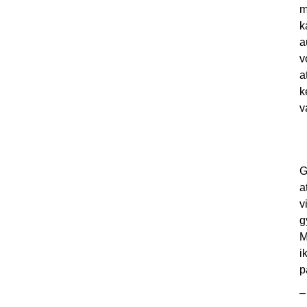
m
k
a
v
a
k
v
G
a
v
g
M
i
p
–