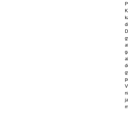
P
K
k
d
D
g
a
g
a
d
g
p
V
n
j
m