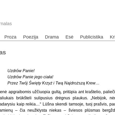
rnalas
Proza
Poezija
Drama
Esė
Publicistika
Kr
as
Uzdrów Panie!
Uzdrów Panie jego ciała!
Przez Twój Święty Krzyż i Twą Najdroższą Krew…
enė apgraibomis užčiuopia gultą, pritūpia ant kraštelio, palieči
aliukais brūkšteli sulipusius drėgnus plaukus. „Nebijok, nė
adarysiu kaip reikia…“ Lūšna skendi tamsoje, tuoj prašvis, pa
amienų – čia neužklysta niekas – šviesos plūsmas bergždž