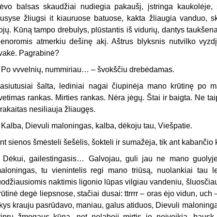
ėvo balsas skaudžiai nudiegia pakaušį, įstringa kaukolėje, 
usyse žliugsi it kiauruose batuose, kakta žliaugia vanduo, sk
ojų. Kūną tampo drebulys, plūstantis iš vidurių, dantys taukšena
enoromis atmerkiu dešinę akį. Aštrus blyksnis nutvilko vyzd
vakė. Pagrabinė?
 Po vvvelnių, nummiriau… – švokščiu drebėdamas.
asiutusiai šalta, lediniai nagai čiupinėja mano krūtinę po m
vetimas rankas. Mirties rankas. Nėra jėgų. Štai ir baigta. Ne ta
rakaitas nesiliauja žliaugęs.
 Kalba, Dievuli maloningas, kalba, dėkoju tau, Viešpatie.
nt sienos šmėsteli šešėlis, šokteli ir sumažėja, tik ant kabančio 
 Dėkui, gailestingasis… Galvojau, guli jau ne mano guolyje,
aloningas, tu vienintelis regi mano triūsą, nuolankiai tau l
uodžiausiomis naktimis ligonio lūpas vilgiau vandeniu, šluosčiau
rūtinė degė liepsnose, stačiai dusai: ttrrrr – oras ėjo vidun, uch – 
kys krauju pasrūdavo, maniau, galus atiduos, Dievuli maloningasi
tiprų žmogaus kūną, net nelaboji mirtis jo neįveikia, baus