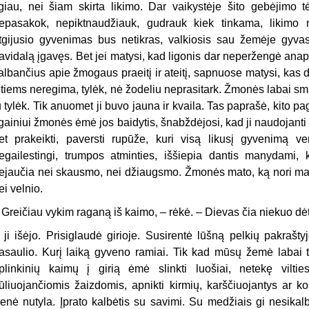
lgiau, nei šiam skirta likimo. Dar vaikystėje šito gebėjimo
epasakok, nepiktnaudžiauk, gudrauk kiek tinkama, likimo n
tgijusio gyvenimas bus netikras, valkiosis sau žemėje gyvas n
avidalą įgavęs. Bet jei matysi, kad ligonis dar neperžengė ana
albančius apie žmogaus praeitį ir ateitį, sapnuose matysi, kas dar
itiems neregima, tylėk, nė žodeliu neprasitark. Žmonės labai sma
u tylėk. Tik anuomet ji buvo jauna ir kvaila. Tas paprašė, kito pa
lgainiui žmonės ėmė jos baidytis, šnabždėjosi, kad ji naudojanti v
et prakeikti, paversti rupūže, kuri visą likusį gyvenimą 
egailestingi, trumpos atminties, iššiepia dantis manydami, 
ejaučia nei skausmo, nei džiaugsmo. Žmonės mato, ką nori maty
ei velnio.
 Greičiau vykim raganą iš kaimo, – rėkė. – Dievas čia niekuo dė
r ji išėjo. Prisiglaudė girioje. Susirentė lūšną pelkių pakrašt
asaulio. Kurį laiką gyveno ramiai. Tik kad mūsų žemė labai tu
plinkinių kaimų į girią ėmė slinkti luošiai, netekę vilties
ūliuojančiomis žaizdomis, apnikti kirmių, karščiuojantys ar 
enė nutyla. Įprato kalbėtis su savimi. Su medžiais gi nesikalb