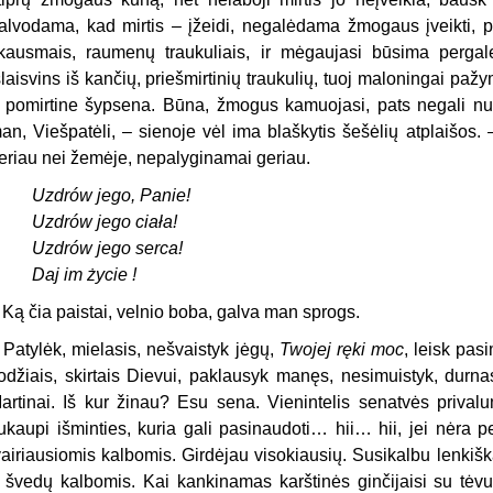
alvodama, kad mirtis – įžeidi, negalėdama žmogaus įveikti, 
kausmais, raumenų traukuliais, ir mėgaujasi būsima pergale 
šlaisvins iš kančių, priešmirtinių traukulių, tuoj maloningai p
 pomirtine šypsena. Būna, žmogus kamuojasi, pats negali num
an, Viešpatėli, – sienoje vėl ima blaškytis šešėlių atplaišos.
eriau nei žemėje, nepalyginamai geriau.
Uzdrów jego, Panie!
Uzdrów jego ciała!
Uzdrów jego serca!
Daj im życie !
 Ką čia paistai, velnio boba, galva man sprogs.
 Patylėk, mielasis, nešvaistyk jėgų,
Twojej ręki moc
, leisk pas
odžiais, skirtais Dievui, paklausyk manęs, nesimuistyk, durnas
artinai. Iš kur žinau? Esu sena. Vienintelis senatvės privalu
ukaupi išminties, kuria gali pasinaudoti… hii… hii, jei nėra 
vairiausiomis kalbomis. Girdėjau visokiausių. Susikalbu lenkiškai
r švedų kalbomis. Kai kankinamas karštinės ginčijaisi su tėvu,