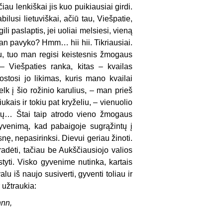
iau lenkiškai jis kuo puikiausiai girdi.
lusi lietuviškai, ačiū tau, Viešpatie,
i paslaptis, jei uoliai melsiesi, vieną
 man pavyko? Hmm… hii hii. Tikriausiai.
nu, tuo man regisi keistesnis žmogaus
– Viešpaties ranka, kitas – kvailas
ostosi jo likimas, kuris mano kvailai
velk į šio rožinio karulius, – man prieš
kais ir tokiu pat kryželiu, – vienuolio
tų… Štai taip atrodo vieno žmogaus
gyvenimą, kad pabaigoje sugrąžintų į
nę, nepasirinksi. Dievui geriau žinoti.
radėti, tačiau be Aukščiausiojo valios
styti. Visko gyvenime nutinka, kartais
lu iš naujo susiverti, gyventi toliau ir
 užtraukia:
nnn,