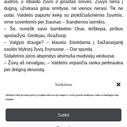
audros, ji išbaido žuvis ir įprastas sroves. Žuvys neria į
dugną, užsikasa giliai smiltyse, nė vienos nerasi. Tik ne
uotai. Valdelis papurto kekę su plokščiašonėmis žuvimis,
virve suvertomis per žiaunas – šiandienos laimikis.
– Še, nunešk savo bambeklei Onai, teiškepa, pirštus
apsilaižysi. Girdėjau, išvažiuoji.
– Valgysi drauge? – klausiu žiūrėdama į žaižaruojantį
saulės blyksnį žuvų žvynuose. – Dar spurda.
Sidabrinis jūros atspindys atsimuša mudviejų veiduose.
– Žuvų aš nevalgau, – Valdelis virpančia ranka perbraukia
per drėgną skruostą.
Sutikimas
Siekdami teikti geriausią patirtį, įrenginio informacijai saugoti ir (arba) pasiekti naudojame tokias technologijas kaip
slapukus.
Sutikti
Apie mus
Redakcija
Prenumerata