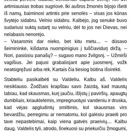
artimiausias trobas sugriovė. Iki aušros žmonės bijojo išeiti
iš namų, baiminosi artintis prie senolės – visas jos kūnas
švytėjo sidabru. Velnio sidabru. Kalbėjo, jog senukė buvo
sudariusi suktą sutartį su velniu, dėl to jos nei Dievas, nei
nelabasis nenorėjo.
– Vasaromis dar nieko, bet kitu metu… – dūsavo
šeimininkė, kišdama nuompinigius į tuščiavidurį diržą. –
Nori, pasiūsiu panašų? – sugavo mano žvilgsnį. – Užmirši
vagišius. Jei pajusi grabaliojant apie juosmenį, vožk
neatsigręžusi arba rėk. Kartais čia tiesiog būtina išsirėkti.
Stabteliu pasikalbėti su Valdeliu. Kalbu aš. Valdelis
nesiklauso. Žodžiais krapštau savo žaizdą, kad maustų
labiau, kad skausmas, kurį jaučiu, išlįstų į paviršių, apaugtų
dumbliais, kriauklelėmis, impregnuotųsi vandeniu ir druska,
kad vėjas apgludintų smiltimis, kol skausmas virs
bevardžiu, perregimu ar nematomu, kol galėsiu praeiti pro
tave nepastebimai, kaip viena gatvės praeivių… Kalbu
daug. Valdelis tyli, atrodo, šnekuosi su priekurčiu žmogumi,