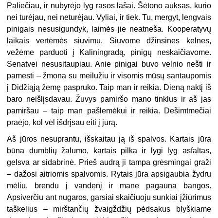
Paliečiau, ir nubyrėjo lyg rasos lašai. Šėtono auksas, kurio
nei turėjau, nei neturėjau. Vyliai, ir tiek. Tu, mergyt, lengvais
pinigais nesusigundyk, laimės jie neatneša. Kooperatyvų
laikais vertėmės siuvimu. Siuvome džinsines kelnes,
vežėme parduoti į Kaliningradą, pinigų neskaičiavome.
Senatvei nesusitaupiau. Anie pinigai buvo velnio nešti ir
pamesti – žmona su meilužiu ir visomis mūsų santaupomis
į Didžiąją žemę paspruko. Taip man ir reikia. Dieną naktį iš
baro neišlįsdavau. Žuvys pamiršo mano tinklus ir aš jas
pamiršau – taip man pašlemėkui ir reikia. Dešimtmečiai
praėjo, kol vėl išdrįsau eiti į jūrą.
Aš jūros nesuprantu, išskaitau ją iš spalvos. Kartais jūra
būna dumblių žalumo, kartais pilka ir lygi lyg asfaltas,
gelsva ar sidabrinė. Prieš audrą ji tampa grėsmingai graži
– dažosi aitriomis spalvomis. Rytais jūra apsigaubia žydru
mėliu, brendu į vandenį ir mane pagauna bangos.
Apsiverčiu ant nugaros, garsiai skaičiuoju sunkiai įžiūrimus
taškelius – mirštančių žvaigždžių pėdsakus blyškiame