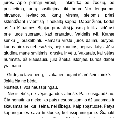
jūros. Apie pirmąjį virpulį – akimirką be žodžių, be
prisilietimų, aurų susiliejimą iki beprotiško lengvumo,
nirvanos, levitacijos, kūnų virsmą sielomis prieš
sklendžiant į vientisą ir nekaltą sapną. Dabar žinai, kodėl
aš čia. Iš baimės. Bijojau prarasti šį jausmą. Ir tik atsidūrusi
prie jūros supratau, kad praradau. Valdelis tyli. Krante
sunku jį prakalbinti. Pamažu virstu jūros dalimi, būtybe,
kurios niekas nebesužeis, neįskaudins, nepravirkdys. Jūra
gludina mane smiltimis, druska ir vėju. Vakarais, kai vėjas
nurimsta, aš klausausi, jūra šneka istorijas, kurios dabar
yra mano.
–
Girdėjau tavo bėdą, – vakarieniaujant ištarė šeimininkė. –
Jokia čia ne bėda.
Nustebusi vos neužspringau.
– Nesistebėk, ne vėjas gandus atnešė. Pati susigaudžiau.
Čia nenutinka nieko, ko pats nesuprastum, o džiaugsmas ir
skausmas nei kur išeina, nei išbėga. Kaip spąstuose. Patys
kapanojamės savo tinkluose, kol išsipainiojame. Šiąnakt