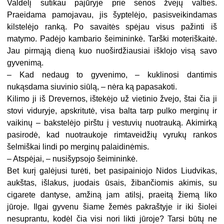
Valdelį sutikau pajūryje prie senos žvejų valties.
Praeidama pamojavau, jis šyptelėjo, pasisveikindamas
kilstelėjo ranką. Po savaitės spėjau visus pažinti iš
matymo. Padėjo kambario šeimininkė. Tarški moteriškaitė.
Jau pirmąją dieną kuo nuoširdžiausiai išklojo visą savo
gyvenimą.
– Kad nedaug to gyvenimo, – kuklinosi dantimis
nukąsdama siuvinio siūlą, – nėra ką papasakoti.
Kilimo ji iš Drevernos, ištekėjo už vietinio žvejo, štai čia ji
stovi viduryje, apskritutė, visa balta tarp pulko merginų ir
vaikinų – bakstelėjo pirštu į vestuvių nuotrauką. Akimirką
pasirodė, kad nuotraukoje rimtaveidžių vyrukų rankos
šelmiškai lindi po merginų palaidinėmis.
– Atspėjai, – nusišypsojo šeimininkė.
Bet kurį galėjusi turėti, bet pasipainiojo Nidos Liudvikas,
aukštas, išlakus, juodais ūsais, žibančiomis akimis, su
cigarete dantyse, amžiną jam atilsį, praeitą žiemą liko
jūroje. Ilgai gyvenu šiame žemės pakraštyje ir iki šiolei
nesuprantu, kodėl čia visi nori likti jūroje? Tarsi būtų ne