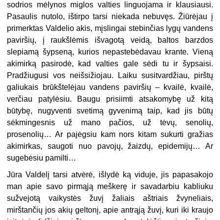
sodrios mėlynos miglos valties linguojama ir klausiausi.
Pasaulis nutolo, ištirpo tarsi niekada nebuvęs. Žiūrėjau į
primerktas Valdelio akis, mįslingai stebinčias lygų vandens
paviršių, į raukšlėmis išvagotą veidą, baltos barzdos
slepiamą šypseną, kurios nepastebėdavau krante. Vieną
akimirką pasirodė, kad valties gale sėdi tu ir šypsaisi.
Pradžiugusi vos neišsižiojau. Laiku susitvardžiau, pirštų
galiukais brūkštelėjau vandens paviršių – kvailė, kvailė,
verčiau patylėsiu. Baugu prisiimti atsakomybę už kitą
būtybę, nugyventi svetimą gyvenimą taip, kad jis būtų
sėkmingesnis už mano pačios, už tėvų, senolių,
prosenolių… Ar pajėgsiu kam nors kitam sukurti gražias
akimirkas, saugoti nuo pavojų, žaizdų, epidemijų… Ar
sugebėsiu pamilti…
Jūra Valdelį tarsi atvėrė, išlydė ką viduje, jis papasakojo
man apie savo pirmąją meškerę ir savadarbiu kabliuku
sužvejotą vaikystės žuvį žaliais aštriais žvyneliais,
mirštančių jos akių geltonį, apie antrąją žuvį, kuri iki kraujo