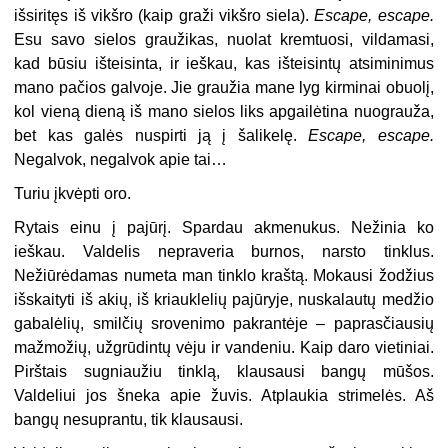
išsiritęs iš vikšro (kaip graži vikšro siela).
Escape
,
escape
.
Esu savo sielos graužikas, nuolat kremtuosi, vildamasi,
kad būsiu išteisinta, ir ieškau, kas išteisintų atsiminimus
mano pačios galvoje. Jie graužia mane lyg kirminai obuolį,
kol vieną dieną iš mano sielos liks apgailėtina nuograuža,
bet kas galės nuspirti ją į šalikelę.
Escape
,
escape
.
Negalvok, negalvok apie tai…
Turiu įkvėpti oro.
Rytais einu į pajūrį. Spardau akmenukus. Nežinia ko
ieškau. Valdelis nepraveria burnos, narsto tinklus.
Nežiūrėdamas numeta man tinklo kraštą. Mokausi žodžius
išskaityti iš akių, iš kriauklelių pajūryje, nuskalautų medžio
gabalėlių, smilčių srovenimo pakrantėje – paprasčiausių
mažmožių, užgrūdintų vėju ir vandeniu. Kaip daro vietiniai.
Pirštais sugniaužiu tinklą, klausausi bangų mūšos.
Valdeliui jos šneka apie žuvis. Atplaukia strimelės. Aš
bangų nesuprantu, tik klausausi.