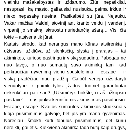
vietinių mažakalbystės ir uždarumo. Žiūri nepatikliai,
nesuprasi, ką mąsto, galiausiai nusisuka, paima irklus ir
nieko nepasakę nueina. Pasikalbėti su jūra. Nejauku.
Vakar mačiau Valdelį stovintį ant kranto veidu į vandenį,
virpantį jo smakrą, skruostu nuriedančią ašarą… Visi čia
tokie – atsiveria tik jūrai.
Kartais atrodo, kad nerangus mano kūnas atsitrenkia į
užtvaras, užkliūva už slenksčių, slysta į prarajas – tai
akimirkos, kuriose pastringu ir viską sugadinu. Pabėgau ne
nuo tavęs, o nuo sumautų savo akimirkų tam, kad
perkraučiau gyvenimą vienu spustelėjimu –
escape
– ir
viską pradėčiau nuo pradžių. Galbūt vertėjo užsidaryti
vienuolyne ir priimti tylos įžadus, tuomet garantuotai
nekenkčiau pati sau? „Užsimūryk bokšte, o aš užkopsiu
pas tave“, – nusijuoksi kerinčiomis akimis ir aš pasiduosiu.
Escape
,
escape
. Kvailos sumautos akimirkos sluoksniais
kloja prisiminimus galvoje, bet jos yra mano gyvenimas.
Norėčiau išmokti kurti tobulus prisiminimus, dėl kurių
nereiktų gailėtis. Kiekviena akimirka tada būtų kaip drugys,