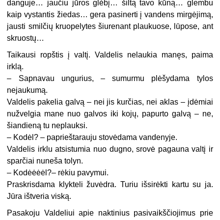
danguje… jaučiu jūros glėbį… šiltą tavo kūną… glembu
kaip vystantis žiedas… gera pasinerti į vandens mirgėjimą,
jausti smilčių kruopelytes šiurenant plaukuose, lūpose, ant
skruostų…
Taikausi ropštis į valtį. Valdelis nelaukia manęs, paima
irklą.
– Sapnavau ungurius, – sumurmu plėšydama tylos
nejaukumą.
Valdelis pakelia galvą – nei jis kurčias, nei aklas – įdėmiai
nužvelgia mane nuo galvos iki kojų, papurto galvą – ne,
šiandieną tu neplauksi.
– Kodėl? – paprieštarauju stovėdama vandenyje.
Valdelis irklu atsistumia nuo dugno, srovė pagauna valtį ir
sparčiai nuneša tolyn.
– Kodėėėėl?– rėkiu pavymui.
Praskrisdama klykteli žuvėdra. Turiu išsirėkti kartu su ja.
Jūra ištveria viską.
Pasakoju Valdeliui apie naktinius pasivaikščiojimus prie