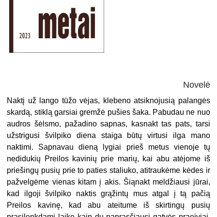
Novelė
Naktį už lango tūžo vėjas, klebeno atsiknojusią palangės
skardą, stiklą garsiai gremžė pušies šaka. Pabudau ne nuo
audros šėlsmo, pažadino sapnas, kasnakt tas pats, tarsi
užstrigusi švilpiko diena staiga būtų virtusi ilga mano
naktimi. Sapnavau dieną lygiai prieš metus vienoje tų
nedidukių Preilos kavinių prie marių, kai abu atėjome iš
priešingų pusių prie to paties staliuko, atitraukėme kėdes ir
pažvelgėme vienas kitam į akis. Šiąnakt meldžiausi jūrai,
kad ilgoji švilpiko naktis grąžintų mus atgal į tą pačią
Preilos kavinę, kad abu ateitume iš skirtingų pusių
prasilenkdami laike kaip du paprasčiausi gatvės praeiviai.