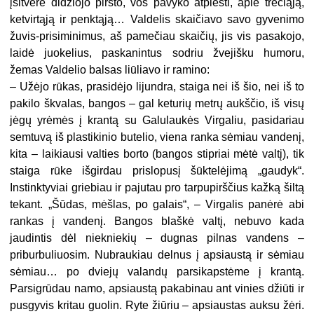
įsitvėrė didžiojo piršto, vos pavyko atplėšti, apie trečiąją,
ketvirtąją ir penktąją… Valdelis skaičiavo savo gyvenimo
žuvis-prisiminimus, aš pamečiau skaičių, jis vis pasakojo,
laidė juokelius, paskanintus sodriu žvejišku humoru,
žemas Valdelio balsas liūliavo ir ramino:
– Užėjo rūkas, prasidėjo lijundra, staiga nei iš šio, nei iš to
pakilo škvalas, bangos – gal keturių metrų aukščio, iš visų
jėgų yrėmės į krantą su Galulaukės Virgaliu, pasidariau
semtuvą iš plastikinio butelio, viena ranka sėmiau vandenį,
kita – laikiausi valties borto (bangos stipriai mėtė valtį), tik
staiga rūke išgirdau prislopusį šūktelėjimą „gaudyk“.
Instinktyviai griebiau ir pajutau pro tarpupirščius kažką šiltą
tekant. „Šūdas, mėšlas, po galais“, – Virgalis panėrė abi
rankas į vandenį. Bangos blaškė valtį, nebuvo kada
jaudintis dėl niekniekių – dugnas pilnas vandens –
priburbuliuosim. Nubraukiau delnus į apsiaustą ir sėmiau
sėmiau… po dviejų valandų parsikapstėme į krantą.
Parsigrūdau namo, apsiaustą pakabinau ant vinies džiūti ir
pusgyvis kritau guolin. Ryte žiūriu – apsiaustas auksu žėri.