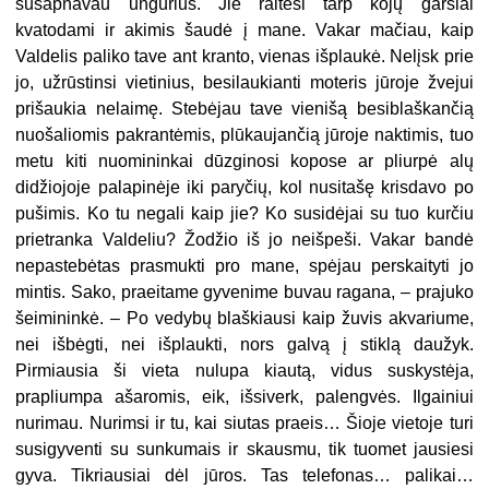
susapnavau ungurius. Jie raitėsi tarp kojų garsiai
kvatodami ir akimis šaudė į mane. Vakar mačiau, kaip
Valdelis paliko tave ant kranto, vienas išplaukė. Nelįsk prie
jo, užrūstinsi vietinius, besilaukianti moteris jūroje žvejui
prišaukia nelaimę. Stebėjau tave vienišą besiblaškančią
nuošaliomis pakrantėmis, plūkaujančią jūroje naktimis, tuo
metu kiti nuomininkai dūzginosi kopose ar pliurpė alų
didžiojoje palapinėje iki paryčių, kol nusitašę krisdavo po
pušimis. Ko tu negali kaip jie? Ko susidėjai su tuo kurčiu
prietranka Valdeliu? Žodžio iš jo neišpeši. Vakar bandė
nepastebėtas prasmukti pro mane, spėjau perskaityti jo
mintis. Sako, praeitame gyvenime buvau ragana, – prajuko
šeimininkė. – Po vedybų blaškiausi kaip žuvis akvariume,
nei išbėgti, nei išplaukti, nors galvą į stiklą daužyk.
Pirmiausia ši vieta nulupa kiautą, vidus suskystėja,
prapliumpa ašaromis, eik, išsiverk, palengvės. Ilgainiui
nurimau. Nurimsi ir tu, kai siutas praeis… Šioje vietoje turi
susigyventi su sunkumais ir skausmu, tik tuomet jausiesi
gyva. Tikriausiai dėl jūros. Tas telefonas… palikai…