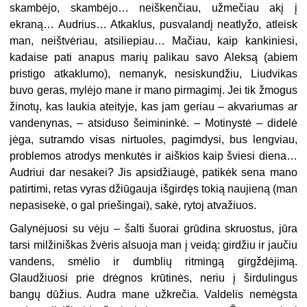
skambėjo, skambėjo… neiškenčiau, užmečiau akį į
ekraną… Audrius… Atkaklus, pusvalandį neatlyžo, atleisk
man, neištvėriau, atsiliepiau… Mačiau, kaip kankiniesi,
kadaise pati anapus marių palikau savo Aleksą (abiem
pristigo atkaklumo), nemanyk, nesiskundžiu, Liudvikas
buvo geras, mylėjo mane ir mano pirmagimį. Jei tik žmogus
žinotų, kas laukia ateityje, kas jam geriau – akvariumas ar
vandenynas, – atsiduso šeimininkė. – Motinystė – didelė
jėga, sutramdo visas nirtuoles, pagimdysi, bus lengviau,
problemos atrodys menkutės ir aiškios kaip šviesi diena…
Audriui dar nesakei? Jis apsidžiaugė, patikėk sena mano
patirtimi, retas vyras džiūgauja išgirdęs tokią naujieną (man
nepasisekė, o gal priešingai), sakė, rytoj atvažiuos.
Galynėjuosi su vėju – šalti šuorai grūdina skruostus, jūra
tarsi milžiniškas žvėris alsuoja man į veidą: girdžiu ir jaučiu
vandens, smėlio ir dumblių ritmingą girgždėjimą.
Glaudžiuosi prie drėgnos krūtinės, neriu į širdulingus
bangų dūžius. Audra mane užkrečia. Valdelis nemėgsta