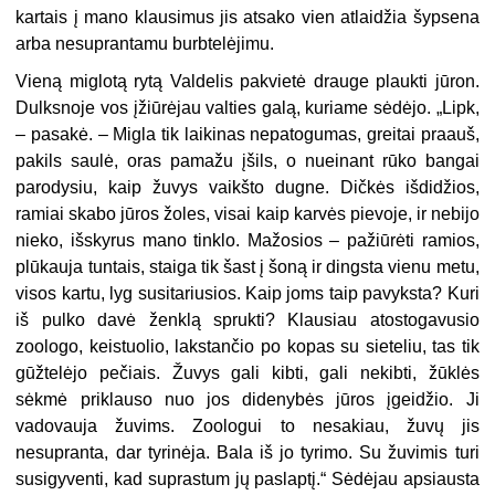
kartais į mano klausimus jis atsako vien atlaidžia šypsena
arba nesuprantamu burbtelėjimu.
Vieną miglotą rytą Valdelis pakvietė drauge plaukti jūron.
Dulksnoje vos įžiūrėjau valties galą, kuriame sėdėjo. „Lipk,
– pasakė. – Migla tik laikinas nepatogumas, greitai praauš,
pakils saulė, oras pamažu įšils, o nueinant rūko bangai
parodysiu, kaip žuvys vaikšto dugne. Dičkės išdidžios,
ramiai skabo jūros žoles, visai kaip karvės pievoje, ir nebijo
nieko, išskyrus mano tinklo. Mažosios – pažiūrėti ramios,
plūkauja tuntais, staiga tik šast į šoną ir dingsta vienu metu,
visos kartu, lyg susitariusios. Kaip joms taip pavyksta? Kuri
iš pulko davė ženklą sprukti? Klausiau atostogavusio
zoologo, keistuolio, lakstančio po kopas su sieteliu, tas tik
gūžtelėjo pečiais. Žuvys gali kibti, gali nekibti, žūklės
sėkmė priklauso nuo jos didenybės jūros įgeidžio. Ji
vadovauja žuvims. Zoologui to nesakiau, žuvų jis
nesupranta, dar tyrinėja. Bala iš jo tyrimo. Su žuvimis turi
susigyventi, kad suprastum jų paslaptį.“ Sėdėjau apsiausta