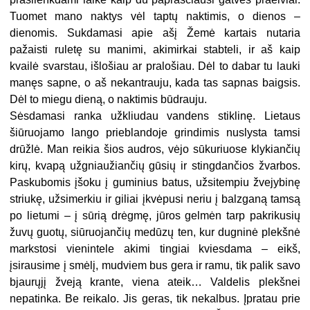
Tuomet mano naktys vėl taptų naktimis, o dienos –
dienomis. Sukdamasi apie ašį Žemė kartais nutaria
pažaisti ruletę su manimi, akimirkai stabteli, ir aš kaip
kvailė svarstau, išlošiau ar pralošiau. Dėl to dabar tu lauki
manęs sapne, o aš nekantrauju, kada tas sapnas baigsis.
Dėl to miegu dieną, o naktimis būdrauju.
Sėsdamasi ranka užkliudau vandens stiklinę. Lietaus
šiūruojamo lango prieblandoje grindimis nuslysta tamsi
drūžlė. Man reikia šios audros, vėjo sūkuriuose klykiančių
kirų, kvapą užgniaužiančių gūsių ir stingdančios žvarbos.
Paskubomis įšoku į guminius batus, užsitempiu žvejybinę
striukę, užsimerkiu ir giliai įkvėpusi neriu į balzganą tamsą
po lietumi – į sūrią drėgmę, jūros gelmėn tarp pakrikusių
žuvų guotų, siūruojančių medūzų ten, kur dugninė plekšnė
markstosi vienintele akimi tingiai kviesdama – eikš,
įsirausime į smėlį, mudviem bus gera ir ramu, tik palik savo
bjaurųjį žveją krante, viena ateik… Valdelis plekšnei
nepatinka. Be reikalo. Jis geras, tik nekalbus. Įpratau prie