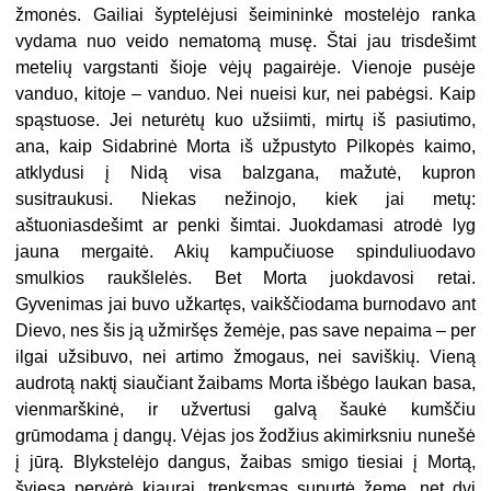
žmonės. Gailiai šyptelėjusi šeimininkė mostelėjo ranka
vydama nuo veido nematomą musę. Štai jau trisdešimt
metelių vargstanti šioje vėjų pagairėje. Vienoje pusėje
vanduo, kitoje – vanduo. Nei nueisi kur, nei pabėgsi. Kaip
spąstuose. Jei neturėtų kuo užsiimti, mirtų iš pasiutimo,
ana, kaip Sidabrinė Morta iš užpustyto Pilkopės kaimo,
atklydusi į Nidą visa balzgana, mažutė, kupron
susitraukusi. Niekas nežinojo, kiek jai metų:
aštuoniasdešimt ar penki šimtai. Juokdamasi atrodė lyg
jauna mergaitė. Akių kampučiuose spinduliuodavo
smulkios raukšlelės. Bet Morta juokdavosi retai.
Gyvenimas jai buvo užkartęs, vaikščiodama burnodavo ant
Dievo, nes šis ją užmiršęs žemėje, pas save nepaima – per
ilgai užsibuvo, nei artimo žmogaus, nei saviškių. Vieną
audrotą naktį siaučiant žaibams Morta išbėgo laukan basa,
vienmarškinė, ir užvertusi galvą šaukė kumščiu
grūmodama į dangų. Vėjas jos žodžius akimirksniu nunešė
į jūrą. Blykstelėjo dangus, žaibas smigo tiesiai į Mortą,
šviesa pervėrė kiaurai, trenksmas supurtė žemę, net dvi