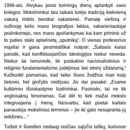
1996-ais. Atvykau porai turiningų dienų aplankyti savo
kolegos. Mokslininkai tais laikais turėjo tradiciją kiekvieną
vakarą rinktis bendrai vakarienei. Pamatę viešnią ir
sužinoję kelis mano biografijos faktus, vakarieniautojai
pralinksmėjo, nes mano apsilankymas kai kam priminė už
to paties stalo aptarinėtą „sputniką“. O vienas profesorius
mąsliai ir gana pesimistiškai nutęsė: „Šaltasis karas
parodė, kad konfliktuojančios ideologijos niekur neveda.
Niekur tai nenuvedė, tik paskatino nacionalistinius ir
religinio fundamentalizmo judėjimus bei etninį uždarumą.“
Kažkodėl pamaniau, kad taiko šiuos žodžius man kaip
lietuvei, bet ginčytis nedrįsau. Jis dar pasakė: „Esame
kultūrinio išsiskaidymo liudininkai. Pasirodo, tai ne tik
anglosaksų fenomenas. Gal dėl to tiek mažai mokslo
integruojama į meną. Nesvarbu, kad poetai kartais
panaudoja mokslinius terminus – jie iki galo nesupranta jų
reikšmės…“
Turbūt ir šiandien nedaug rasčiau sąlyčio taškų, kuriuose