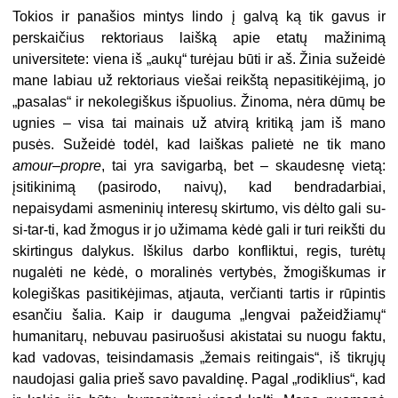
Tokios ir panašios mintys lindo į galvą ką tik gavus ir
perskaičius rektoriaus laišką apie etatų mažinimą
universitete: viena iš „aukų“ turėjau būti ir aš. Žinia sužeidė
mane labiau už rektoriaus viešai reikštą nepasitikėjimą, jo
„pasalas“ ir nekolegiškus išpuolius. Žinoma, nėra dūmų be
ugnies – visa tai mainais už atvirą kritiką jam iš mano
pusės. Sužeidė todėl, kad laiškas palietė ne tik mano
amour
–
propre
, tai yra savigarbą, bet – skaudesnę vietą:
įsitikinimą (pasirodo, naivų), kad bendradarbiai,
nepaisydami asmeninių interesų skirtumo, vis dėlto gali su-
si-tar-ti, kad žmogus ir jo užimama kėdė gali ir turi reikšti du
skirtingus dalykus. Iškilus darbo konfliktui, regis, turėtų
nugalėti ne kėdė, o moralinės vertybės, žmogiškumas ir
kolegiškas pasitikėjimas, atjauta, verčianti tartis ir rūpintis
esančiu šalia. Kaip ir dauguma „lengvai pažeidžiamų“
humanitarų, nebuvau pasiruošusi akistatai su nuogu faktu,
kad vadovas, teisindamasis „žemais reitingais“, iš tikrųjų
naudojasi galia prieš savo pavaldinę. Pagal „rodiklius“, kad