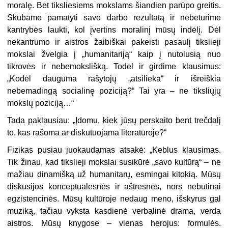
moralę. Bet tiksliesiems mokslams šiandien parūpo greitis.
Skubame pamatyti savo darbo rezultatą ir nebeturime
kantrybės laukti, kol įvertins moralinį mūsų indėlį. Dėl
nekantrumo ir aistros žaibiškai pakeisti pasaulį tikslieji
mokslai žvelgia į „humanitariją“ kaip į nutolusią nuo
tikrovės ir nebemokslišką. Todėl ir girdime klausimus:
„Kodėl dauguma rašytojų „atsilieka“ ir išreiškia
nebemadingą socialinę poziciją?“ Tai yra – ne tiksliųjų
mokslų poziciją…“
Tada paklausiau: „Įdomu, kiek jūsų perskaito bent trečdalį
to, kas rašoma ar diskutuojama literatūroje?“
Fizikas pusiau juokaudamas atsakė: „Keblus klausimas.
Tik žinau, kad tikslieji mokslai susikūrė „savo kultūrą“ – ne
mažiau dinamišką už humanitarų, esmingai kitokią. Mūsų
diskusijos konceptualesnės ir aštresnės, nors nebūtinai
egzistencinės. Mūsų kultūroje nedaug meno, išskyrus gal
muziką, tačiau vyksta kasdienė verbalinė drama, verda
aistros. Mūsų knygose – vienas herojus: formulės.