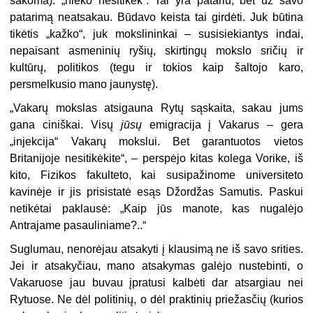
sakoma): „nieko nesitikėk“. Tai yra patariu, bet už savo
patarimą neatsakau. Būdavo keista tai girdėti. Juk būtina
tikėtis „kažko“, juk mokslininkai – susisiekiantys indai,
nepaisant asmeninių ryšių, skirtingų mokslo sričių ir
kultūrų, politikos (tegu ir tokios kaip šaltojo karo,
persmelkusio mano jaunystę).
„Vakarų mokslas atsigauna Rytų sąskaita, sakau jums
gana ciniškai. Visų
jūsų
emigracija į Vakarus – gera
„injekcija“ Vakarų mokslui. Bet garantuotos vietos
Britanijoje nesitikėkite“, – perspėjo kitas kolega Vorike, iš
kito, Fizikos fakulteto, kai susipažinome universiteto
kavinėje ir jis prisistatė esąs Džordžas Samutis. Paskui
netikėtai paklausė: „Kaip jūs manote, kas nugalėjo
Antrajame pasauliniame?..“
Suglumau, nenorėjau atsakyti į klausimą ne iš savo srities.
Jei ir atsakyčiau, mano atsakymas galėjo nustebinti, o
Vakaruose jau buvau įpratusi kalbėti dar atsargiau nei
Rytuose. Ne dėl politinių, o dėl praktinių priežasčių (kurios