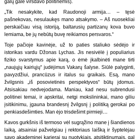
galų gale virsdavo politinėmis).
„Tik nesakykite, kad Raudonoji armija… – tęsė
pašnekovas, nesulaukęs mano atsakymo. – Aš nuosekliai
perskaičiau visą istoriją, baltarusių partizanų kova buvo
lemiama, be jų nebūtų buvę reikiamos persvaros.“
Toje pačioje kavinėje, už to paties staliuko sėdėjo ir
istorikas vardu Džonas Lychas. Jis nesivėlė į populiarius
fiziko svarstymus apie karą, o ėmė įkalbinėti mane tirti
„naujųjų kairiųjų“ judėjimus Vakarų šalyse. Siūlė palyginti,
pavyzdžiui, prancūzus ir italus su graikais. Esą, mano
žvilgsnis „iš posovietinės perspektyvos“ būtų įdomus.
Atsisakiau nedvejodama. Maniau, kad nesu subrendusi
politinei temai, ir apskritai, netgi mokslininkai, mano giliu
įsitikinimu, įgauna brandesnį žvilgsnį į politiką gerokai po
penkiasdešimties. Man ėjo trisdešimt pirmieji…
Kavos gurkšnis iš termoso vėl sugrąžino mane į šiandienos
laiką, atsainiai pažvelgiau į rektoriaus laišką ir šyptelėjau
savo akademinei karjerai su nuotykiais, atsitiktinumais, gal