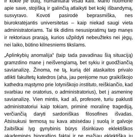
ir kokie jie būtų, humanitarai visad kalti. Mano nuomonė
apie save, stojišką ir galinčią atlaikyti bet kokį išbandymą,
susvyravo. Kovoti pasirodė beprasmiška, nes
biurokratėjantis universitetas – kaip niekad saugi vieta
administratoriams. Tai tik didins nesusipratimų tarp manęs
ir rektoriaus prarają, kurios užpildyti nebeužteks nei jėgų,
nei laiko, būtino kilnesniems tikslams.
„Aplinkybių anomalija“ (taip tada pavadinau šią situaciją)
gramzdino mane į neišvengiamą, bet sykiu ir guodžiančią
savianalizę. Žinoma, ne tą, kurią dėl ataskaitos privalo
atlikti fakultetų katedros (aha, jau perėjome nuo graikiškojo
kathedra mąstymo prie lotyniškojo
instituto
, reiškiančio, kad
svarbiau ne oratorius, o administratorius), bet į asmeninę
savianalizę. Vien mintis, kad aš, profesorė, turiu paklusti
administratoriui kaip tokiam, priminė moralinę tragediją,
verčiančią daryti sardoniškas filosofines išvadas.
Atsisukusi termosą su kava atsisėdau į suolą ir galvoje
žaibiškai lyg gynybinis būrys išsirikiavo eklektiškos
akademinės biografijos faktai ir ne mažiau eklektiška jų