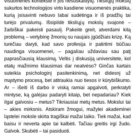
visuomenės kontekste ir jos nesuskaidytų. Tiksliųjų mokslų
sukurtos technologijos virto kasdiene visuomenės praktika,
kurią įsisavinti nebuvo labai sudėtinga ir iš pradžių tai
turėjo privalumų. Išsipildė tiksliųjų mokslų svajonė –
žaibiškai pakeisti pasaulį. Pakeitė greit, atverdami kitą
problemą – vertybinę žmonių su naujais įgūdžiais krizę. Ką
turėčiau daryti, kad savo profesija ir patirtimi būčiau
naudinga visuomenei, – pagaliau uždaviau sau patį
paprasčiausią klausimą. Veltis į diskusiją universitete, kol
etatų mažinimo klausimas dar neatvėso? Ginčas kartais
suteikia psichologinį pasitenkinimą, net didesnį už
mąstymo procesą, bet atitraukia nuo tiesos ir kūrybiškumo.
Ar – išeiti iš darbo ir viską ramiai apgalvoti, perkratyti
mintyse, ką galėjau padaryti kitaip, bet nepadariau? Kiek
ilgai galvosiu – metus? Tikriausiai metų metus. Mokslui tai
– akies mirksnis. Atskiram žmogui, mažytei akademinei
ląstelei moksle skirta tragiškai mažai laiko. Tiek mažai, kad
baisu ir neverta apie tai kalbėti. Tačiau greitis irgi žudo.
Galvok. Skubėti – tai pasiduoti.