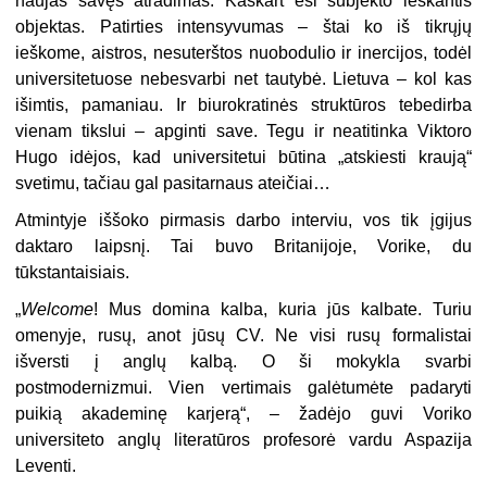
naujas savęs atradimas. Kaskart esi subjekto ieškantis
objektas. Patirties intensyvumas – štai ko iš tikrųjų
ieškome, aistros, nesuterštos nuobodulio ir inercijos, todėl
universitetuose nebesvarbi net tautybė. Lietuva – kol kas
išimtis, pamaniau. Ir biurokratinės struktūros tebedirba
vienam tikslui – apginti save. Tegu ir neatitinka Viktoro
Hugo idėjos, kad universitetui būtina „atskiesti kraują“
svetimu, tačiau gal pasitarnaus ateičiai…
Atmintyje iššoko pirmasis darbo interviu, vos tik įgijus
daktaro laipsnį. Tai buvo Britanijoje, Vorike, du
tūkstantaisiais.
„
Welcome
! Mus domina kalba, kuria jūs kalbate. Turiu
omenyje, rusų, anot jūsų CV. Ne visi rusų formalistai
išversti į anglų kalbą. O ši mokykla svarbi
postmodernizmui. Vien vertimais galėtumėte padaryti
puikią akademinę karjerą“, – žadėjo guvi Voriko
universiteto anglų literatūros profesorė vardu Aspazija
Leventi.