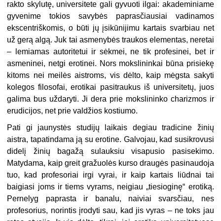
rakto skylutę, universitete gali gyvuoti ilgai: akademiniame
gyvenime tokios savybės paprasčiausiai vadinamos
ekscentriškomis, o būti jų įsikūnijimu kartais svarbiau net
už gerą algą. Juk tai asmenybės traukos elementas, neretai
– lemiamas autoritetui ir sėkmei, ne tik profesinei, bet ir
asmeninei, netgi erotinei. Nors mokslininkai būna prisiekę
kitoms nei meilės aistroms, vis dėlto, kaip mėgsta sakyti
kolegos filosofai, erotikai pasitraukus iš universitetų, juos
galima bus uždaryti. Ji dera prie mokslininko charizmos ir
erudicijos, net prie valdžios kostiumo.
Pati gi jaunystės studijų laikais degiau tradicine žinių
aistra, tapatindama ją su erotine. Galvojau, kad susikrovusi
didelį žinių bagažą sulauksiu visapusio pasisekimo.
Matydama, kaip greit gražuolės kurso draugės pasinaudoja
tuo, kad profesoriai irgi vyrai, ir kaip kartais liūdnai tai
baigiasi joms ir tiems vyrams, neigiau „tiesioginę“ erotiką.
Pernelyg paprasta ir banalu, naiviai svarsčiau, nes
profesorius, norintis įrodyti sau, kad jis vyras – ne toks jau