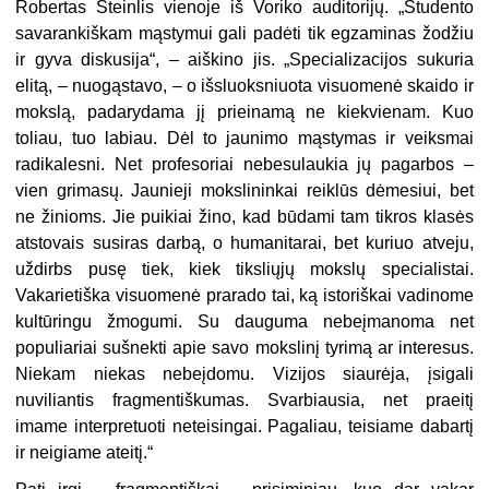
Robertas Steinlis vienoje iš Voriko auditorijų. „Studento
savarankiškam mąstymui gali padėti tik egzaminas žodžiu
ir gyva diskusija“, – aiškino jis. „Specializacijos sukuria
elitą, – nuogąstavo, – o išsluoksniuota visuomenė skaido ir
mokslą, padarydama jį prieinamą ne kiekvienam. Kuo
toliau, tuo labiau. Dėl to jaunimo mąstymas ir veiksmai
radikalesni. Net profesoriai nebesulaukia jų pagarbos –
vien grimasų. Jaunieji mokslininkai reiklūs dėmesiui, bet
ne žinioms. Jie puikiai žino, kad būdami tam tikros klasės
atstovais susiras darbą, o humanitarai, bet kuriuo atveju,
uždirbs pusę tiek, kiek tiksliųjų mokslų specialistai.
Vakarietiška visuomenė prarado tai, ką istoriškai vadinome
kultūringu žmogumi. Su dauguma nebeįmanoma net
populiariai sušnekti apie savo mokslinį tyrimą ar interesus.
Niekam niekas nebeįdomu. Vizijos siaurėja, įsigali
nuviliantis fragmentiškumas. Svarbiausia, net praeitį
imame interpretuoti neteisingai. Pagaliau, teisiame dabartį
ir neigiame ateitį.“