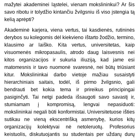
mažytei akademinei ląstelei, vienam mokslininkui? Ar šis
savo ribotu ir tolydžio kintančiu žvilgsniu iš viso įstengia tą
kelią aprėpti?
Akademinė karjera, viena vertus, tai kasdienės, rutininės
derybos su kolegomis dėl kiekvieno ištarto žodžio, termino,
klausimo ar laiško. Kita vertus, universitetas, kaip
visuomenės mikropasaulis, atrodo daug laisvesnis nei
kitos organizacijos ir sukuria iliuziją, kad jame esi
matomesnis ir tavo nuomonė svaresnė, nei būtų triūsiant
kitur. Mokslininkai darbo vietoje mažiau susaistyti
hierarchiniais saitais, todėl, iš pirmo žvilgsnio, gali
bendrauti bet kokia tema ir prireikus principingai
pasiginčyti. Tai netgi padeda išsaugoti savo savastį ir,
stumiamam į kompromisą, lengvai nepasiduoti:
mokslininkai negali būti konformistai. Universitetuose išties
sutikau ne vieną ekscentrišką asmenybę, kurios kitų
organizacijų kolektyvai nė netoleruotų. Profesorius
keistuolis, diskutuojantis su studentais per uždarų durų