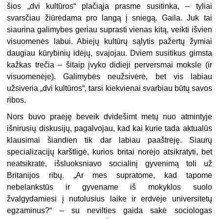
šios „dvi kultūros“ plačiąja prasme susitinka, – tyliai
svarsčiau žiūrėdama pro langą į sniegą. Gaila. Juk tai
siaurina galimybes geriau suprasti vienas kitą, veikti išvien
visuomenės labui. Abiejų kultūrų sąlytis pažertų žymiai
daugiau kūrybinių idėjų, svajojau. Dviem susitikus gimsta
kažkas trečia – šitaip įvyko didieji perversmai moksle (ir
visuomenėje). Galimybės neužsivėrė, bet vis labiau
užsiveria „dvi kultūros“, tarsi kiekvienai svarbiau būtų savos
ribos.
Nors buvo praėję beveik dvidešimt metų nuo atmintyje
išnirusių diskusijų, pagalvojau, kad kai kurie tada aktualūs
klausimai šiandien tik dar labiau paaštrėję. Siaurų
specializacijų karštligė, kurios britai norėjo atsikratyti, bet
neatsikratė, išsluoksniavo socialinį gyvenimą toli už
Britanijos ribų. „Ar mes supratome, kad tapome
nebelankstūs ir gyvename iš mokyklos suolo
žvalgydamiesi į nutolusius laike ir erdvėje universitetų
egzaminus?“ – su nevilties gaida sakė sociologas