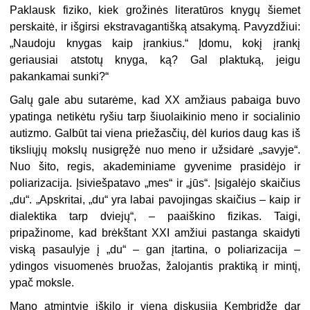
Paklausk fiziko, kiek grožinės literatūros knygų šiemet
perskaitė, ir išgirsi ekstravagantišką atsakymą. Pavyzdžiui:
„Naudoju knygas kaip įrankius.“ Įdomu, kokį įrankį
geriausiai atstotų knyga, ką? Gal plaktuką, jeigu
pakankamai sunki?“
Galų gale abu sutarėme, kad XX amžiaus pabaiga buvo
ypatinga netikėtu ryšiu tarp šiuolaikinio meno ir socialinio
autizmo. Galbūt tai viena priežasčių, dėl kurios daug kas iš
tiksliųjų mokslų nusigręžė nuo meno ir užsidarė „savyje“.
Nuo šito, regis, akademiniame gyvenime prasidėjo ir
poliarizacija. Įsiviešpatavo „mes“ ir „jūs“. Įsigalėjo skaičius
„du“. „Apskritai, „du“ yra labai pavojingas skaičius – kaip ir
dialektika tarp dviejų“, – paaiškino fizikas. Taigi,
pripažinome, kad brėkštant XXI amžiui pastanga skaidyti
viską pasaulyje į „du“ – gan įtartina, o poliarizacija –
ydingos visuomenės bruožas, žalojantis praktiką ir mintį,
ypač moksle.
Mano atmintyje iškilo ir viena diskusija Kembridže dar