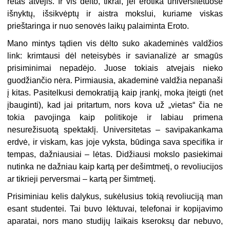
retas atvejis. Ir vis dėlto, tikrai, jei erotika universitetuose
išnyktų, išsikvėptų ir aistra mokslui, kuriame viskas
prieštaringa ir nuo senovės laikų palaiminta Eroto.
Mano mintys tądien vis dėlto suko akademinės valdžios
link: krimtausi dėl neteisybės ir savianalizė ar smagūs
prisiminimai nepadėjo. Juose tokiais atvejais nieko
guodžiančio nėra. Pirmiausia, akademinė valdžia nepanaši
į kitas. Pasitelkusi demokratiją kaip įrankį, moka įteigti (net
įbauginti), kad jai pritartum, nors kova už „vietas“ čia ne
tokia pavojinga kaip politikoje ir labiau primena
nesurežisuotą spektaklį. Universitetas – savipakankama
erdvė, ir viskam, kas joje vyksta, būdinga sava specifika ir
tempas, dažniausiai – lėtas. Didžiausi mokslo pasiekimai
nutinka ne dažniau kaip kartą per dešimtmetį, o revoliucijos
ar tikrieji perversmai – kartą per šimtmetį.
Prisiminiau kelis dalykus, sukėlusius tokią revoliuciją man
esant studentei. Tai buvo lėktuvai, telefonai ir kopijavimo
aparatai, nors mano studijų laikais kseroksų dar nebuvo,