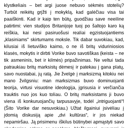
klystkeliais – bet argi juose nebuvo sėkmės stotelių?
Turbūt reikėtų grįžti į mokyklą, kad galėčiau visa tai
paaiškinti. Kad ir kaip ten būtų, guodžiau save neeiline
patirtimi: vien studijos Britanijoje tuoj po šaltojo karo ką
reiškia, kai nesi pasiruošusi realiai egzistuojantiems
„klasiniams“ skirtumams moksle. Tik dabar suvokiau, kad,
kilusiai iš lietuviško kaimo, o ne iš britų viduriniosios
klasės, mokytis ir dirbti Vorike buvo savotiškas (keista – ne
tik asmeninis, bet ir kilmės) pripažinimas. Ne veltui tada
patraukiau britų marksistų dėmesį ir patekau į gana platų,
savo nuostabai, jų ratą. Jie žvelgė į marksizmą kitokiu nei
mano žvilgsniu: man marksizmas buvo dominuojanti
teorija, virtusi visuotine ideologija, įgrisusia ir verčiančia
trauktis nuo jos kuo toliau. O britų marksistams ji buvo
viena iš konkuruojančių tarpusavyje, todėl „intriguojanti“!
(Šito Vorike dar nesuvokiau.) Užtat ilgainiui įsivėliau į
įdomią diskusiją apie „dvi kultūras“, ir jos niekad
nepamiršau. Ją prisimenu iškilus būtinybei apmąstyti savo