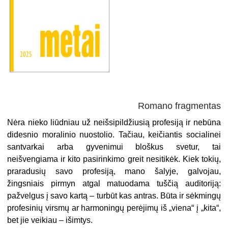
Romano fragmentas
Nėra nieko liūdniau už neišsipildžiusią profesiją ir nebūna
didesnio moralinio nuostolio. Tačiau, keičiantis socialinei
santvarkai arba gyvenimui bloškus svetur, tai
neišvengiama ir kito pasirinkimo greit nesitikėk. Kiek tokių,
praradusių savo profesiją, mano šalyje, galvojau,
žingsniais pirmyn atgal matuodama tuščią auditoriją:
pažvelgus į savo kartą – turbūt kas antras. Būta ir sėkmingų
profesinių virsmų ar harmoningų perėjimų iš „viena“ į „kita“,
bet jie veikiau – išimtys.