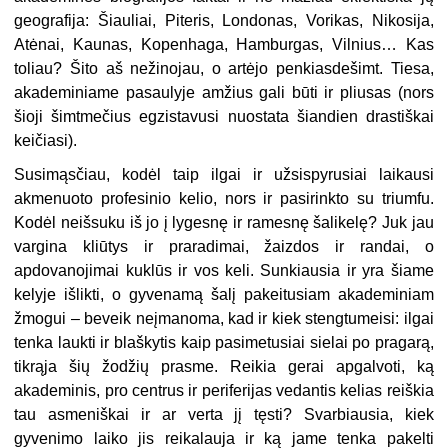
geografija: Šiauliai, Piteris, Londonas, Vorikas, Nikosija,
Atėnai, Kaunas, Kopenhaga, Hamburgas, Vilnius… Kas
toliau? Šito aš nežinojau, o artėjo penkiasdešimt. Tiesa,
akademiniame pasaulyje amžius gali būti ir pliusas (nors
šioji šimtmečius egzistavusi nuostata šiandien drastiškai
keičiasi).
Susimąsčiau, kodėl taip ilgai ir užsispyrusiai laikausi
akmenuoto profesinio kelio, nors ir pasirinkto su triumfu.
Kodėl neišsuku iš jo į lygesnę ir ramesnę šalikelę? Juk jau
vargina kliūtys ir praradimai, žaizdos ir randai, o
apdovanojimai kuklūs ir vos keli. Sunkiausia ir yra šiame
kelyje išlikti, o gyvenamą šalį pakeitusiam akademiniam
žmogui – beveik neįmanoma, kad ir kiek stengtumeisi: ilgai
tenka laukti ir blaškytis kaip pasimetusiai sielai po pragarą,
tikrąja šių žodžių prasme. Reikia gerai apgalvoti, ką
akademinis, pro centrus ir periferijas vedantis kelias reiškia
tau asmeniškai ir ar verta jį tęsti? Svarbiausia, kiek
gyvenimo laiko jis reikalauja ir ką jame tenka pakelti