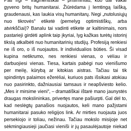
Pati irgi – fragmentiškai – prisiminiau, kuo dar vakar
gyveno britų humanitarai. Žiūrėdama į lemtingą laišką,
graudenausi, kas laukia visų humanitarų. Negi „nutolusiųjų
nuo tikrovės“ etiketė (pernelyg optimistiškų, arba
atvirkščiai)? Banalu tai vadinti etikete ar kaltinimais, nors
pastarieji girdėti aplink taip įkyriai, lyg kažkas turėtų istorinį
tikslą atkalbėti nuo humanitarinių studijų. Profesiją renkiesi
ne iš oro, o iš nuojautos. Ir individualios būties. Ši visad
kupina netikrumo, nes renkiesi vienas, o vėliau ir
darbuojiesi vienas. Tiesa, kartais pabėgi nuo vienišumo
per meilę, kūrybą ar kitokias aistras. Tačiau tai tik
spindintys palaimos ežerėliai, kuriuos pats išsikasi atokiau
nuo pasirinkto, dažniausiai tamsaus ir neapšviesto kelio.
„Mes ir mirsime vieni“, – dramatiškai ištarė mano jaunystės
draugas mokslininkas, privertęs mane pašiurpti. Gal dėl to,
kad neslėgtų panašios nuojautos, keli mano pažįstami
humanitarai pasuko religijos link. Ar mirties nuojauta juos
persekiojo ir toliau, nežinau. Tačiau mokslo misijoje net
sėkmingiausieji jaučiasi vieniši ir jų pasaulėjautoje niekad