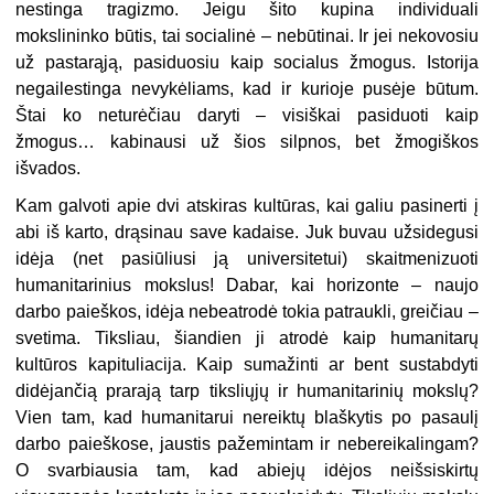
nestinga tragizmo. Jeigu šito kupina individuali
mokslininko būtis, tai socialinė – nebūtinai. Ir jei nekovosiu
už pastarąją, pasiduosiu kaip socialus žmogus. Istorija
negailestinga nevykėliams, kad ir kurioje pusėje būtum.
Štai ko neturėčiau daryti – visiškai pasiduoti kaip
žmogus… kabinausi už šios silpnos, bet žmogiškos
išvados.
Kam galvoti apie dvi atskiras kultūras, kai galiu pasinerti į
abi iš karto, drąsinau save kadaise. Juk buvau užsidegusi
idėja (net pasiūliusi ją universitetui) skaitmenizuoti
humanitarinius mokslus! Dabar, kai horizonte – naujo
darbo paieškos, idėja nebeatrodė tokia patraukli, greičiau –
svetima. Tiksliau, šiandien ji atrodė kaip humanitarų
kultūros kapituliacija. Kaip sumažinti ar bent sustabdyti
didėjančią prarają tarp tiksliųjų ir humanitarinių mokslų?
Vien tam, kad humanitarui nereiktų blaškytis po pasaulį
darbo paieškose, jaustis pažemintam ir nebereikalingam?
O svarbiausia tam, kad abiejų idėjos neišsiskirtų