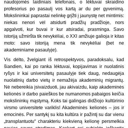
naudojomės laidiniais telefonais, o lėktuvai skraidino
profesorius po pasaulį vos kartą ar du per gyvenimą.
Mokslininkai paprastai nelinkę grįžti į jaunystę net mintimis:
niekas nenori vėl atsidurti pradžių pradžioje, nors
apgalvoti, kur buvai ir kur atsiradai, prasminga. Savo
istoriją užmiršta tik nevykėliai, o XXI amžiuje galioja ir kitas
moto: savo istoriją mena tik nevykėliai (bet ne
akademiniame pasaulyje).
Vis dėlto, žvelgiant iš retrospektyvos, paradoksalu, kad
šiandien, kai po ranka lėktuvai, kopijavimas ir nuolatinis
ryšys ir kai universitetų pasaulyje tiek daug, nedaugėja
nuolatinių darbo vietų ir nemažėja akademinių migrantų.
Nė nebereikia įsivaizduoti, jau akivaizdu, kaip akademinės
kelionės ir darbo paieškos be numanomos pabaigos keičia
mokslininkų mąstymą. Koks tai galingas didžiojo kultūrinio
virsmo universitete variklis! Akademinės kelionės – jos ir
emocinės. Per santykį su kita kultūra ir pažintį su dar vienu
„transplantuotu“ charakteriu kiekvieną kelionę persmelkia