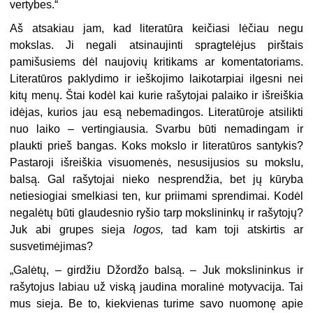
vertybes.“
Aš atsakiau jam, kad literatūra keičiasi lėčiau negu
mokslas. Ji negali atsinaujinti spragtelėjus pirštais
pamišusiems dėl naujovių kritikams ar komentatoriams.
Literatūros paklydimo ir ieškojimo laikotarpiai ilgesni nei
kitų menų. Štai kodėl kai kurie rašytojai palaiko ir išreiškia
idėjas, kurios jau esą nebemadingos. Literatūroje atsilikti
nuo laiko – vertingiausia. Svarbu būti nemadingam ir
plaukti prieš bangas. Koks mokslo ir literatūros santykis?
Pastaroji išreiškia visuomenės, nesusijusios su mokslu,
balsą. Gal rašytojai nieko nesprendžia, bet jų kūryba
netiesiogiai smelkiasi ten, kur priimami sprendimai. Kodėl
negalėtų būti glaudesnio ryšio tarp mokslininkų ir rašytojų?
Juk abi grupes sieja
logos,
tad kam toji atskirtis ar
susvetimėjimas?
„Galėtų, – girdžiu Džordžo balsą. – Juk mokslininkus ir
rašytojus labiau už viską jaudina moralinė motyvacija. Tai
mus sieja. Be to, kiekvienas turime savo nuomonę apie