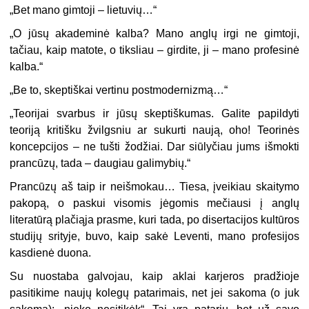
„Bet mano gimtoji – lietuvių…“
„O jūsų akademinė kalba? Mano anglų irgi ne gimtoji,
tačiau, kaip matote, o tiksliau – girdite, ji – mano profesinė
kalba.“
„Be to, skeptiškai vertinu postmodernizmą…“
„Teorijai svarbus ir jūsų skeptiškumas. Galite papildyti
teoriją kritišku žvilgsniu ar sukurti naują, oho! Teorinės
koncepcijos – ne tušti žodžiai. Dar siūlyčiau jums išmokti
prancūzų, tada – daugiau galimybių.“
Prancūzų aš taip ir neišmokau… Tiesa, įveikiau skaitymo
pakopą, o paskui visomis jėgomis mečiausi į anglų
literatūrą plačiąja prasme, kuri tada, po disertacijos kultūros
studijų srityje, buvo, kaip sakė Leventi, mano profesijos
kasdienė duona.
Su nuostaba galvojau, kaip aklai karjeros pradžioje
pasitikime naujų kolegų patarimais, net jei sakoma (o juk