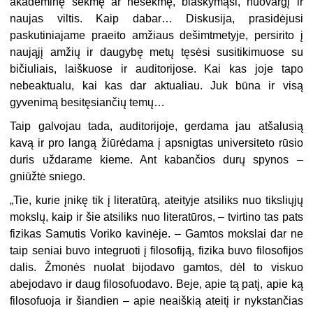
akademinę sėkmę ar nesėkmę, blaškymąsi, nuovargį ir
naujas viltis. Kaip dabar… Diskusija, prasidėjusi
paskutiniajame praeito amžiaus dešimtmetyje, persirito į
naująjį amžių ir daugybę metų tęsėsi susitikimuose su
bičiuliais, laiškuose ir auditorijose. Kai kas joje tapo
nebeaktualu, kai kas dar aktualiau. Juk būna ir visą
gyvenimą besitęsiančių temų…
Taip galvojau tada, auditorijoje, gerdama jau atšalusią
kavą ir pro langą žiūrėdama į apsnigtas universiteto rūsio
duris uždarame kieme. Ant kabančios durų spynos –
gniūžtė sniego.
„Tie, kurie įnikę tik į literatūrą, ateityje atsiliks nuo tiksliųjų
mokslų, kaip ir šie atsiliks nuo literatūros, – tvirtino tas pats
fizikas Samutis Voriko kavinėje. – Gamtos mokslai dar ne
taip seniai buvo integruoti į filosofiją, fizika buvo filosofijos
dalis. Žmonės nuolat bijodavo gamtos, dėl to viskuo
abejodavo ir daug filosofuodavo. Beje, apie tą patį, apie ką
filosofuoja ir šiandien – apie neaiškią ateitį ir nykstančias