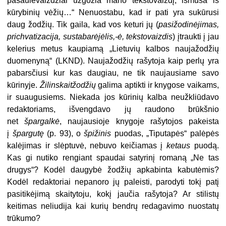
pasaulėvaizdžiai užgožia mano tekstovaizdį, išmuša iš
kūrybinių vėžių…“ Nenuostabu, kad ir pati yra sukūrusi
daug žodžių. Tik gaila, kad vos keturi jų (
pasižodinėjimas,
prichvatizacija, sustabarėjėlis,-ė, tekstovaizdis
) įtraukti į jau
kelerius metus kaupiamą „Lietuvių kalbos naujažodžių
duomenyną“ (LKND). Naujažodžių rašytoja kaip perlų yra
pabarsčiusi kur kas daugiau, ne tik naujausiame savo
kūrinyje.
Žilinskaitžodžių
galima aptikti ir knygose vaikams,
ir suaugusiems. Niekada jos kūrinių kalba neužkliūdavo
redaktoriams, išvengdavo jų raudono brūkšnio
net
špargalkė
, naujausioje knygoje rašytojos pakeista
į
špargutę
(p. 93), o
špižinis
puodas, „Tiputapės“ palėpės
kalėjimas ir slėptuvė, nebuvo keičiamas į
ketaus
puodą.
Kas gi nutiko rengiant spaudai satyrinį romaną „Ne tas
drugys“? Kodėl daugybė žodžių apkabinta kabutėmis?
Kodėl redaktoriai nepanoro jų paleisti, parodyti tokį patį
pasitikėjimą skaitytoju, kokį jaučia rašytoja? Ar stilistų
keitimas neliudija kai kurių bendrų redagavimo nuostatų
trūkumo?