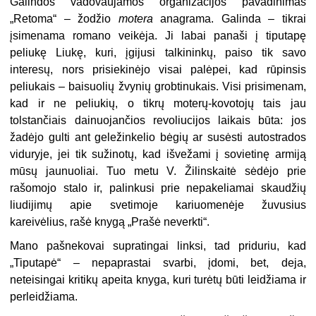
Galindos vadovaujamos organizacijos pavadinimas
„Retoma“ – žodžio
motera
anagrama. Galinda – tikrai
įsimenama romano veikėja. Ji labai panaši į tiputapę
peliukę Liukę, kuri, įgijusi talkininkų, paiso tik savo
interesų, nors prisiekinėjo visai palėpei, kad rūpinsis
peliukais – baisuolių žvynių grobtinukais. Visi prisimenam,
kad ir ne peliukių, o tikrų moterų-kovotojų tais jau
tolstančiais dainuojančios revoliucijos laikais būta: jos
žadėjo gulti ant geležinkelio bėgių ar susėsti autostrados
viduryje, jei tik sužinotų, kad išvežami į sovietinę armiją
mūsų jaunuoliai. Tuo metu V. Žilinskaitė sėdėjo prie
rašomojo stalo ir, palinkusi prie nepakeliamai skaudžių
liudijimų apie svetimoje kariuomenėje žuvusius
kareivėlius, rašė knygą „Prašė neverkti“.
Mano pašnekovai supratingai linksi, tad priduriu, kad
„Tiputapė“ – nepaprastai svarbi, įdomi, bet, deja,
neteisingai kritikų apeita knyga, kuri turėtų būti leidžiama ir
perleidžiama.