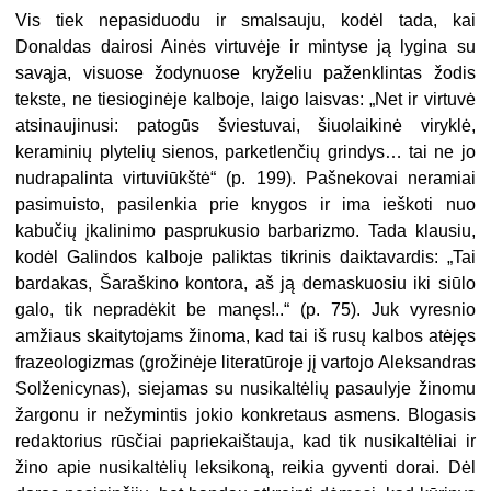
Vis tiek nepasiduodu ir smalsauju, kodėl tada, kai
Donaldas dairosi Ainės virtuvėje ir mintyse ją lygina su
savąja, visuose žodynuose kryželiu paženklintas žodis
tekste, ne tiesioginėje kalboje, laigo laisvas: „Net ir virtuvė
atsinaujinusi: patogūs šviestuvai, šiuolaikinė viryklė,
keraminių plytelių sienos, parketlenčių grindys… tai ne jo
nudrapalinta virtuviūkštė“ (p. 199). Pašnekovai neramiai
pasimuisto, pasilenkia prie knygos ir ima ieškoti nuo
kabučių įkalinimo pasprukusio barbarizmo. Tada klausiu,
kodėl Galindos kalboje paliktas tikrinis daiktavardis: „Tai
bardakas, Šaraškino kontora, aš ją demaskuosiu iki siūlo
galo, tik nepradėkit be manęs!..“ (p. 75). Juk vyresnio
amžiaus skaitytojams žinoma, kad tai iš rusų kalbos atėjęs
frazeologizmas (grožinėje literatūroje jį vartojo Aleksandras
Solženicynas), siejamas su nusikaltėlių pasaulyje žinomu
žargonu ir nežymintis jokio konkretaus asmens. Blogasis
redaktorius rūsčiai papriekaištauja, kad tik nusikaltėliai ir
žino apie nusikaltėlių leksikoną, reikia gyventi dorai. Dėl