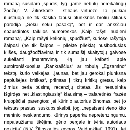
romaną susidaro įspūdis, lyg „jame nebūtų nereikalingų
žodžių“. V. Žilinskaitė – stiliaus virtuozė. Tai puikiai
iliustruoja ne tik klasika tapusi plunksnos brolių stiliaus
parodija „Seku seku pasaką“, bet ir dar anksčiau
spausdintos taiklios humoreskos „Kaip rašyti nūdienį
romaną“, „Kaip rašyti kelionių įspūdžius“, kuriose rašytoja
šaiposi (ne tik šaiposi – pliekte pliekia) nusibodusias
klišes, daugžodžiavimą ir tik sumaištį skaitytojų galvose
sukeliantį įmantravimą. Ką jau kalbėti apie
autoironiškuosius „Rankraščius“ ar tobulą „Egzamino“
tekstą, kurio veikėjas, „jaunas, bet jau gerokai plunksna
paplušėjęs kritikas“, priimtas į tikrų kritikų gretas, kaip
žirnius beria būsimų recenzijų citatas. Jis nesutrinka
išgirdęs net „klastingiausią“ klausimą – trafaretinės frazės
kruopščiai parengtos: jei kūrinio autorius žinomas, bet jo
tekstas prastas, suskubs skelbti, jog, „nepaisant vieno kito
meninio nesklandumo, kūrinys paperka nepretenzingumu,
nepalaužiamu tikėjimu gėrio pergale ir tvirta autoriaus
pozicija“ (iš V. Žilinskaitės knygos „Vaiduokliai“, 1991). Jei