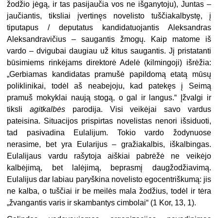
žodžio jėgą, ir tas pasijaučia vos ne išganytoju), Juntas –
jaučiantis, tiksliai įvertinęs novelisto tuščiakalbystę, į
tiputapus / deputatus kandidatuojantis Aleksandras
Aleksandravičius – saugantis žmogų. Kaip matome iš
vardo – dvigubai daugiau už kitus saugantis. Jį pristatanti
būsimiems rinkėjams direktorė Adelė (kilmingoji) išrėžia:
„Gerbiamas kandidatas pramušė papildomą etatą mūsų
poliklinikai, todėl aš neabejoju, kad patekęs į Seimą
pramuš mokyklai naują stogą, o gal ir langus.“ Įžvalgi ir
tiksli
agitkalbės
parodija. Visi veikėjai savo vardus
pateisina. Situacijos prispirtas novelistas nenori išsiduoti,
tad pasivadina Eulalijum. Tokio vardo žodynuose
nerasime, bet yra Eularijus – gražiakalbis, iškalbingas.
Eulalijaus vardu rašytoja aiškiai pabrėžė ne veikėjo
kalbėjimą, bet lalėjimą, beprasmį daugžodžiavimą.
Eulalijus dar labiau paryškina novelisto egocentriškumą: jis
ne kalba, o tuščiai ir be meilės mala žodžius, todėl ir tėra
„žvangantis varis ir skambantys cimbolai“ (1 Kor, 13, 1).