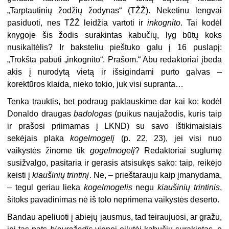
„Tarptautinių žodžių žodynas“ (TŽŽ). Neketinu lengvai
pasiduoti, nes TŽŽ leidžia vartoti ir
inkognito
. Tai kodėl
knygoje šis žodis surakintas kabučių, lyg būtų koks
nusikaltėlis? Ir baksteliu pieštuko galu į 16 puslapį:
„Trokšta pabūti „inkognito“. Prašom.“ Abu redaktoriai įbeda
akis į nurodytą vietą ir išsigindami purto galvas –
korektūros klaida, nieko tokio, juk visi supranta…
Tenka trauktis, bet podraug paklauskime dar kai ko: kodėl
Donaldo draugas
badologas
(puikus naujažodis, kuris taip
ir prašosi priimamas į LKND) su savo ištikimaisiais
sekėjais plaka
kogelmogelį
(p. 22, 23), jei visi nuo
vaikystės žinome tik
gogelmogelį
? Redaktoriai suglumę
susižvalgo, pasitaria ir gerasis atsisukęs sako: taip, reikėjo
keisti į
kiaušinių trintinį
. Ne, – prieštarauju kaip įmanydama,
– tegul geriau lieka
kogelmogelis
negu
kiaušinių trintinis
,
šitoks pavadinimas nė iš tolo neprimena vaikystės deserto.
Bandau apeliuoti į abiejų jausmus, tad teiraujuosi, ar gražu,