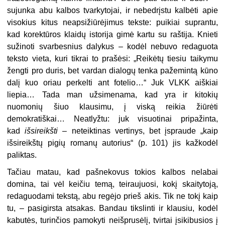
sujunka abu kalbos tvarkytojai, ir nebedrįstu kalbėti apie
visokius kitus neapsižiūrėjimus tekste: puikiai suprantu,
kad korektūros klaidų istorija gimė kartu su raštija. Knieti
sužinoti svarbesnius dalykus – kodėl nebuvo redaguota
teksto vieta, kuri tikrai to prašėsi: „Reikėtų tiesiu taikymu
žengti pro duris, bet vardan dialogų tenka pažemintą kūno
dalį kuo oriau perkelti ant fotelio…“ Juk VLKK aiškiai
liepia… Tada man užsimenama, kad yra ir kitokių
nuomonių šiuo klausimu, į viską reikia žiūrėti
demokratiškai… Neatlyžtu: juk visuotinai pripažinta,
kad
išsireikšti
– neteiktinas vertinys, bet įspraude „kaip
išsireikštų pigių romanų autorius“ (p. 101) jis kažkodėl
paliktas.
Tačiau matau, kad pašnekovus tokios kalbos nelabai
domina, tai vėl keičiu temą, teiraujuosi, kokį skaitytoją,
redaguodami tekstą, abu regėjo prieš akis. Tik ne tokį kaip
tu, – pasigirsta atsakas. Bandau tikslinti ir klausiu, kodėl
kabutės, turinčios pamokyti neišprusėlį, tvirtai įsikibusios į