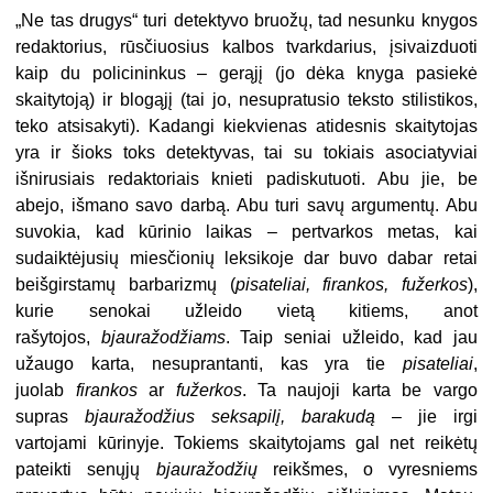
„Ne tas drugys“ turi detektyvo bruožų, tad nesunku knygos
redaktorius, rūsčiuosius kalbos tvarkdarius, įsivaizduoti
kaip du policininkus – gerąjį (jo dėka knyga pasiekė
skaitytoją) ir blogąjį (tai jo, nesupratusio teksto stilistikos,
teko atsisakyti). Kadangi kiekvienas atidesnis skaitytojas
yra ir šioks toks detektyvas, tai su tokiais asociatyviai
išnirusiais redaktoriais knieti padiskutuoti. Abu jie, be
abejo, išmano savo darbą. Abu turi savų argumentų. Abu
suvokia, kad kūrinio laikas – pertvarkos metas, kai
sudaiktėjusių miesčionių leksikoje dar buvo dabar retai
beišgirstamų barbarizmų (
pisateliai, firankos, fužerkos
),
kurie senokai užleido vietą kitiems, anot
rašytojos,
bjauražodžiams
. Taip seniai užleido, kad jau
užaugo karta, nesuprantanti, kas yra tie
pisateliai
,
juolab
firankos
ar
fužerkos
. Ta naujoji karta be vargo
supras
bjauražodžius seksapilį, barakudą
– jie irgi
vartojami kūrinyje. Tokiems skaitytojams gal net reikėtų
pateikti senųjų
bjauražodžių
reikšmes, o vyresniems