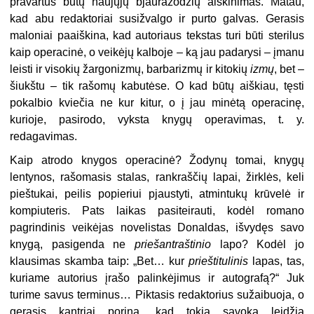
pravartus būtų naujųjų bjauražodžių aiškinimas. Matau,
kad abu redaktoriai susižvalgo ir purto galvas. Gerasis
maloniai paaiškina, kad autoriaus tekstas turi būti sterilus
kaip operacinė, o veikėjų kalboje – ką jau padarysi – įmanu
leisti ir visokių žargonizmų, barbarizmų ir kitokių
izmų
, bet –
šiukštu – tik rašomų kabutėse. O kad būtų aiškiau, tęsti
pokalbio kviečia ne kur kitur, o į jau minėtą operacinę,
kurioje, pasirodo, vyksta knygų operavimas, t. y.
redagavimas.
Kaip atrodo knygos operacinė? Žodynų tomai, knygų
lentynos, rašomasis stalas, rankraščių lapai, žirklės, keli
pieštukai, peilis popieriui pjaustyti, atmintukų krūvelė ir
kompiuteris. Pats laikas pasiteirauti, kodėl romano
pagrindinis veikėjas novelistas Donaldas, išvydęs savo
knygą, pasigenda ne
priešantraštinio
lapo? Kodėl jo
klausimas skamba taip: „Bet… kur
prieštitulinis
lapas, tas,
kuriame autorius įrašo palinkėjimus ir autografą?“ Juk
turime savus terminus… Piktasis redaktorius sužaibuoja, o
gerasis kantriai porina, kad tokią sąvoką leidžia