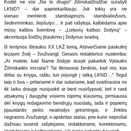
Kodėl ne visi „Ne to drugio“
žilinskaitžodžiai
surašyti
LKND? – dar papriekaištauju. Juk tokių yra ne
vienas:
memlenti, stambiaprozis, stambialiežuvis,
šedevrininkas, šepšulys…
Ir pati rašytoja, kalbėdama apie
mūsų kalbos šventovę – „Lietuvių kalbos žodyną“ –
akcentuoja žodžių įtraukimo į žodynus svarbą.
Iš lentynos ištraukiu XX LKŽ tomą. Atsiverčiame paskutinį
tezauro žodį – žvužvangt. Gerasis redaktorius nustemba:
„Ar matote, kad šiame žodyje dusyk pakartoti Vytautės
Žilinskaitės inicialai? Tai tikriausiai ženklas, kad visi, kas
dirba su knyga, raštu, turi įsijungti į talką LKND…“ Tegul
taip ir bus – pritariame ir dar sutariame, kad svarbiausia ne
tik laiku drauge nusijuokti ar bent nusišypsoti, bet ir rasti
atsakymų į daugybę visiems rūpimų klausimų, pirmiausia
dėl knygų redagavimo bendrųjų nuostatų, tada ir popierių
pjaustantis peilis neatrodys grėsmingai, ir žirklės
negrasins
žvužvangt
, o apskritas stalas, prie kurio neprošal
dažniau susėsti rašytojams, redaktoriams, korektoriams,