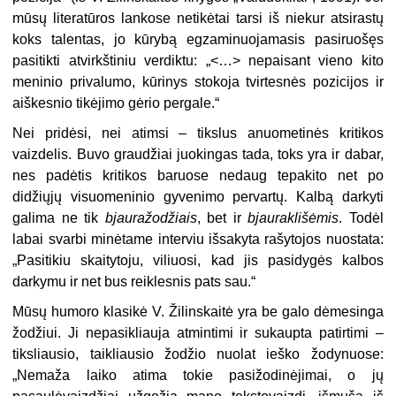
mūsų literatūros lankose netikėtai tarsi iš niekur atsirastų
koks talentas, jo kūrybą egzaminuojamasis pasiruošęs
pasitikti atvirkštiniu verdiktu: „<…> nepaisant vieno kito
meninio privalumo, kūrinys stokoja tvirtesnės pozicijos ir
aiškesnio tikėjimo gėrio pergale.“
Nei pridėsi, nei atimsi – tikslus anuometinės kritikos
vaizdelis. Buvo graudžiai juokingas tada, toks yra ir dabar,
nes padėtis kritikos baruose nedaug tepakito net po
didžiųjų visuomeninio gyvenimo pervartų. Kalbą darkyti
galima ne tik
bjauražodžiais
, bet ir
bjauraklišėmis
. Todėl
labai svarbi minėtame interviu išsakyta rašytojos nuostata:
„Pasitikiu skaitytoju, viliuosi, kad jis pasidygės kalbos
darkymu ir net bus reiklesnis pats sau.“
Mūsų humoro klasikė V. Žilinskaitė yra be galo dėmesinga
žodžiui. Ji nepasikliauja atmintimi ir sukaupta patirtimi –
tiksliausio, taikliausio žodžio nuolat ieško žodynuose:
„Nemaža laiko atima tokie pasižodinėjimai, o jų