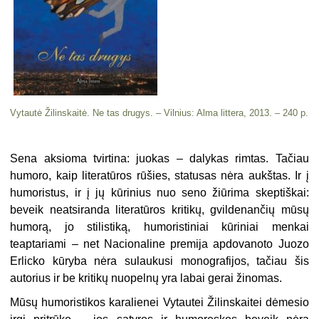
Vytautė Žilinskaitė. Ne tas drugys. – Vilnius: Alma littera, 2013. – 240 p.
Sena aksioma tvirtina: juokas – dalykas rimtas. Tačiau
humoro, kaip literatūros rūšies, statusas nėra aukštas. Ir į
humoristus, ir į jų kūrinius nuo seno žiūrima skeptiškai:
beveik neatsiranda literatūros kritikų, gvildenančių mūsų
humorą, jo stilistiką, humoristiniai kūriniai menkai
teaptariami – net Nacionaline premija apdovanoto Juozo
Erlicko kūryba nėra sulaukusi monografijos, tačiau šis
autorius ir be kritikų nuopelnų yra labai gerai žinomas.
Mūsų humoristikos karalienei Vytautei Žilinskaitei dėmesio