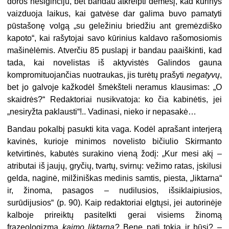
doros nesiginčiju, bet bandau atkreipti dėmesį, kad kūrinys
vaizduoja laikus, kai gatvėse dar galima buvo pamatyti
pūstašonę volgą „su geležiniu briedžiu ant gremėzdiško
kapoto“, kai rašytojai savo kūrinius kaldavo rašomosiomis
mašinėlėmis. Atverčiu 85 puslapį ir bandau paaiškinti, kad
tada, kai novelistas iš aktyvistės Galindos gauna
kompromituojančias nuotraukas, jis turėtų prašyti
negatyvų
,
bet jo galvoje kažkodėl šmėkšteli neramus klausimas: „O
skaidrės?“ Redaktoriai nusikvatoja: ko čia kabinėtis, jei
„nesiryžta paklausti“!.. Vadinasi, nieko ir nepasakė…
Bandau pokalbį pasukti kita vaga. Kodėl aprašant interjerą
kavinės, kurioje minimos novelisto bičiulio Skirmanto
ketvirtinės, kabutės surakino vieną žodį: „Kur mesi akį –
atributai iš jaujų, gryčių, tvartų, svirnų: vežimo ratas, įskilusi
gelda, naginė, milžiniškas medinis samtis, piesta, „liktarna“
ir, žinoma, pasagos – nudilusios, išsiklaipiusios,
surūdijusios“ (p. 90). Kaip redaktoriai elgtųsi, jei autorinėje
kalboje prireiktų pasitelkti gerai visiems žinomą
frazeologizmą
kaimo liktarna
? Bene pati tokia ir būsi? –