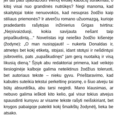
jei tas pats
bjauražodis
vienoj eilutėj kabučių surakintas, o
kitoj visai nuo grandinės nutrūkęs? Negi manoma, kad
skaitytojai tokie nenuovokūs, kad nesupras žodžio kaip
stiliaus priemonės? Ir atverčiu romano užuomazgą, kurioje
pradedantis rašytojas inžinierius Grigas tvirtina:
„Neįsivaizduoji, kokia savijauta nešant taip
pripaškudintą…“ Novelistas irgi neieško žodžio kišenėje
(žodyne): „O man nusispjauti! – nukerta Donaldas ir,
atmetęs bet kokį etiketą, stojasi, idant stotųsi ir nešdintųsi
įsibrovėlis, pats „supaškudinęs“ jam gerą nuotaiką ir visą
likusią dieną.“ Šįsyk abu redaktoriai primena, kad veikėjo
tiesioginėje kalboje galima neteiktinus žodžius toleruoti,
bet autoriaus tekste – nieku gyvu. Prieštaravimo, kad
kabutės suteikia tekstui perkeltinę prasmę, o šiuo atveju tai
būtų absurdiška, abu tarsi negirdi. Mano klausimas, ar
nebuvo galima ieškoti kito kelio, gal visur tokius atvejus
spausdinti kursyvu ar visame tekste rašyti neišskiriant, bet
knygos pabaigoje pateikti kokį šmaikštų žodynėlį, lieka be
atsako.