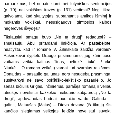
barbarizmus, bet nepateikiami nei lotyniškos sentencijos
(p. 79), nei vokiškos frazės (p. 131) vertimai? Negi tikrai
galvojama, kad skaitytojas, suprantantis antikos išmintį ir
mokantis vokiškai, nesusigaudys gimtosios kalbos
negeroves išvydęs?
Tikriausiai smagu buvo „Ne tą drugį“ redaguoti? –
smalsauju. Abu pritardami linkčioja. Ar pastebėjote,
neatlyžtu, kad ir romane V. Žilinskaitė žaidžia vardais?
Pašnekovai šypteli. Drauge prisimename, jog kūriniuose
vaikams veikia katinas Tinas, peliukė Liukė, žiurkė
Niurkė… O romano veikėjų vardai turi svarbias reikšmes.
Donaldas – pasaulio galiūnas, nors nesugeba prasmingai
susitvarkyti nė savo bokštiško-lėkštiško pasaulėlio. Jo
senas bičiulis Grigas, inžinierius, parašęs romaną ir vėliau
atnešęs novelistui kažkokio niekdario subjaurotą „Ne tą
drugį“, apdovanotas budriai budinčio vardu. Galinda –
galinti, Mataušas (Matas) – Dievo dovana (iš tikrųjų šis
kančios slegiamas veikėjas leidžia novelistui suvokti