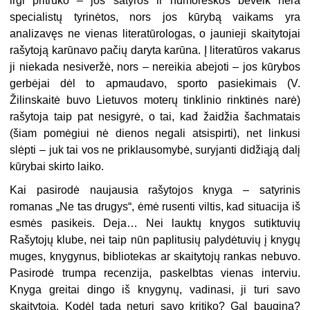
irgi pritrūko – jos satyros ir humoreskos beveik nėra
specialistų tyrinėtos, nors jos kūrybą vaikams yra
analizavęs ne vienas literatūrologas, o jaunieji skaitytojai
rašytoją karūnavo pačių daryta karūna. Į literatūros vakarus
ji niekada nesiveržė, nors – nereikia abejoti – jos kūrybos
gerbėjai dėl to apmaudavo, sporto pasiekimais (V.
Žilinskaitė buvo Lietuvos moterų tinklinio rinktinės narė)
rašytoja taip pat nesigyrė, o tai, kad žaidžia šachmatais
(šiam pomėgiui nė dienos negali atsispirti), net linkusi
slėpti – juk tai vos ne priklausomybė, suryjanti didžiąją dalį
kūrybai skirto laiko.
Kai pasirodė naujausia rašytojos knyga – satyrinis
romanas „Ne tas drugys“, ėmė rusenti viltis, kad situacija iš
esmės pasikeis. Deja… Nei lauktų knygos sutiktuvių
Rašytojų klube, nei taip nūn paplitusių palydėtuvių į knygų
muges, knygynus, bibliotekas ar skaitytojų rankas nebuvo.
Pasirodė trumpa recenzija, paskelbtas vienas interviu.
Knyga greitai dingo iš knygynų, vadinasi, ji turi savo
skaitytoją. Kodėl tada neturi savo kritiko? Gal baugina?