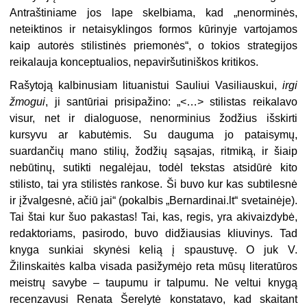
Antraštiniame jos lape skelbiama, kad „nenorminės,
neteiktinos ir netaisyklingos formos kūrinyje vartojamos
kaip autorės stilistinės priemonės“, o tokios strategijos
reikalauja konceptualios, nepaviršutiniškos kritikos.
Rašytoją kalbinusiam lituanistui Sauliui Vasiliauskui,
irgi
žmogui
, ji santūriai prisipažino: „<…> stilistas reikalavo
visur, net ir dialoguose, nenorminius žodžius išskirti
kursyvu ar kabutėmis. Su dauguma jo pataisymų,
suardančių mano stilių, žodžių sąsajas, ritmiką, ir šiaip
nebūtinų, sutikti negalėjau, todėl tekstas atsidūrė kito
stilisto, tai yra stilistės rankose. Ši buvo kur kas subtilesnė
ir įžvalgesnė, ačiū jai“ (pokalbis „Bernardinai.lt“ svetainėje).
Tai štai kur šuo pakastas! Tai, kas, regis, yra akivaizdybė,
redaktoriams, pasirodo, buvo didžiausias kliuvinys. Tad
knyga sunkiai skynėsi kelią į spaustuvę. O juk V.
Žilinskaitės kalba visada pasižymėjo reta mūsų literatūros
meistrų savybe – taupumu ir talpumu. Ne veltui knygą
recenzavusi Renata Šerelytė konstatavo, kad skaitant