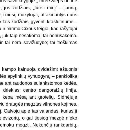
ous savo knygoje „Three Steps on the
 jos žodžiais, „turėti mirtį“ – jauną,
ieji mūsų mokytojai, atrakinantys duris
itais žodžiais, gyventi kraštutinume –
 ir mirimo Cixous teigia, kad rašytojai
yti, juk taip nesakoma; tai nenusakoma.
 ir tai nėra savižudybė; tai troškimas
t kampo kainuoja dvidešimt aštuonis
aidės apylinkių vynuogynų – penkiolika
one ant raudonos sulankstomos kėdės,
 driekiasi centro dangoraižių linija.
, kepa mėsą ant grotelių. Sidnėjuje
viu draugės megztas vilnones kojines.
. Galvoju apie tas valandas, kurias ji
levizorių, o gal tiesiog mezgė nieko
 Nemoku megzti. Nekenčiu rankdarbių.