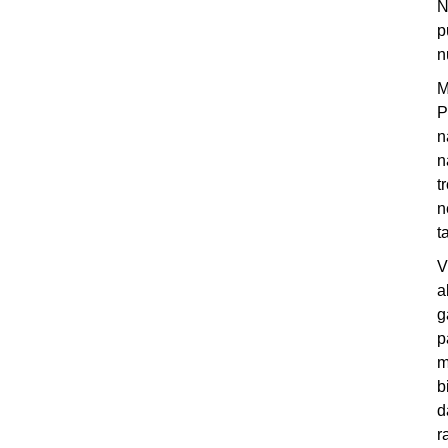
N
p
n
M
P
n
n
t
n
t
V
a
g
p
m
b
d
r