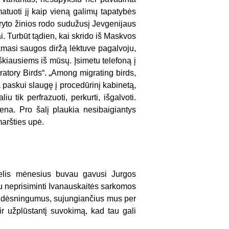
matuoti jį kaip vieną galimų tapatybės
ryto žinios rodo sudužusį Jevgenijaus
. Turbūt tądien, kai skrido iš Maskvos
amasi saugos diržą lėktuve pagalvoju,
iškiausiems iš mūsų. Įsimetu telefoną į
ratory Birds“. „Among migrating birds,
 paskui slaugę į procedūrinį kabinetą,
iu tik perfrazuoti, perkurti, išgalvoti.
ena. Pro šalį plaukia nesibaigiantys
maršties upė.
 kelis mėnesius buvau gavusi Jurgos
au neprisiminti Ivanauskaitės sarkomos
, dėsningumus, sujungiančius mus per
ir užplūstantį suvokimą, kad tau gali