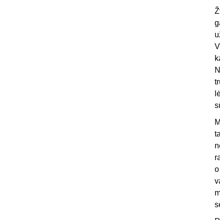
Ž
g
u
V
k
N
t
l
s
M
t
n
r
o
v
m
s