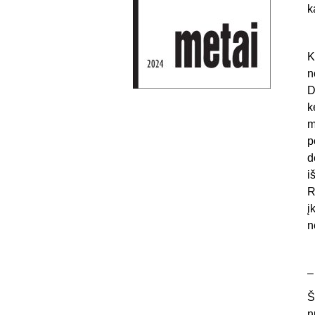
k
K
n
D
k
m
p
d
i
R
į
n
Š
n