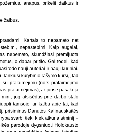
 požemius, anapus, prikelti daiktus ir
e žaibus.
uprasdami. Kartais to nepamato net
estebimi, nepastebimi. Kaip augalai,
kas nebemato, skundžiasi premijuota
etus, o dabar pritilo. Gal todėl, kad
irodo nauji autoriai ir nauji kūriniai.
 lankiusi kūrybinio rašymo kursų, tad
i su pralaimėjimu (nors pralaimėjimo
limas pralaimėjimas); ar juose pasakoja
r mini, jog atsisėdus prie darbo stalo
iuopti tamsoje; ar kalba apie tai, kad
tį, prisiminus Danutės Kalinauskaitės
ryba svarbi tiek, kiek atkuria atmintį –
eikės parodoje dygsniuoti Holokausto