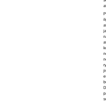
š
a
P
i
a
j
n
a
k
n
n
r
j
e
b
D
p
s