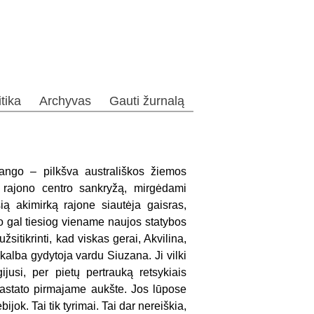
itika
Archyvas
Gauti žurnalą
lango – pilkšva australiškos žiemos
 rajono centro sankryžą, mirgėdami
šią akimirką rajone siautėja gaisras,
 o gal tiesiog viename naujos statybos
sitikrinti, kad viskas gerai, Akvilina,
kalba gydytoja vardu Siuzana. Ji vilki
jusi, per pietų pertrauką retsykiais
 pastato pirmajame aukšte. Jos lūpose
ok. Tai tik tyrimai. Tai dar nereiškia,