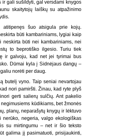
 ir gali sušildyti, gal versdami knygos
aunu skaitytojų laiškų su atpažinimo
ydis.
atitipenęs šuo atsigula prie kojų.
eskirta būti kambariniams, lygiai kaip
neskirta būti nei kambariniams, nei
tų to beprotiško ilgesio. Turiu tiek
ę ir galvoju, kad net jei tyrimai bus
isko. Dūmai kyla į Sidnėjaus dangų –
galiu norėti per daug.
są butelį vyno. Taip seniai nevartojau
ad nori pamiršti. Žinau, kad ryte plyš
ri gerti salierų sulčių. Ant pakelio
a negimusiems kūdikiams, bet žmonės
imų, planų, neparašytų knygų ir lėktuvo
kai nerūko, negeria, valgo ekologiškas
is su mirtingumu – net ir šio teksto
 galima jį pasimatuoti, prisijaukinti,