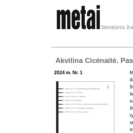
literatūros žu
Akvilina Cicėnaitė. Pa
2024 m. Nr. 1
M
d
š
l
n
š
r
s
m