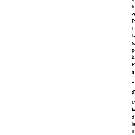
t
v
P
į
k
r
p
b
P
m
(
M
I
d
l
n