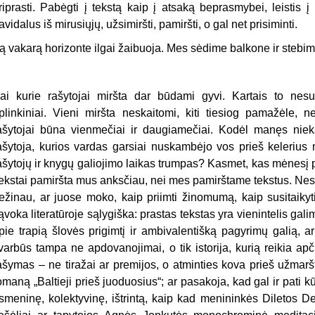
riprasti. Pabėgti į tekstą kaip į atsaką beprasmybei, leistis į
avidalus iš mirusiųjų, užsimiršti, pamiršti, o gal net prisiminti.
ą vakarą horizonte ilgai žaibuoja. Mes sėdime balkone ir stebim
ai kurie rašytojai miršta dar būdami gyvi. Kartais to nes
plinkiniai. Vieni miršta neskaitomi, kiti tiesiog pamažėle, n
ašytojai būna vienmečiai ir daugiamečiai. Kodėl manęs nie
ašytoja, kurios vardas garsiai nuskambėjo vos prieš kelerius m
ašytojų ir knygų galiojimo laikas trumpas? Kasmet, kas mėnesį pas
ekstai pamiršta mus anksčiau, nei mes pamirštame tekstus. Nesu
ežinau, ar juose moko, kaip priimti žinomumą, kaip susitaikyt
ąvoka literatūroje sąlygiška: prastas tekstas yra vienintelis ga
pie trapią šlovės prigimtį ir ambivalentišką pagyrimų galią, a
varbūs tampa ne apdovanojimai, o tik istorija, kurią reikia apč
ašymas – ne tiražai ar premijos, o atminties kova prieš užmarš
omaną „Baltieji prieš juoduosius“; ar pasakoja, kad gal ir pati kū
smeninę, kolektyvinę, ištrintą, kaip kad menininkės Diletos D