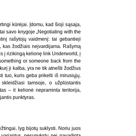
tingi kūrėjai. Įdomu, kad šioji sąsaja,
ntai savo knygoje „Negotiating with the
nį rašytojų vaidmenį: tai gebantieji
e to, kas žodžiais neįvardijama. Rašymą
 į rizikingą kelionę link
Underworld
, į
 something or someone back from the
urį ji kalba, yra ne tik atnešti žodžius
i tuo, kuris geba prikelti iš mirusiųjų.
skleidžiasi tamsoje, o užplūstantis
as – it kelionė nepraminta teritorija,
ėjantis punktyras.
tingai, lyg bijotų suklysti. Noriu juos
variantus, nesupykstu nei pavadinta