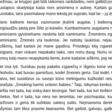
ežinau, ar knygos gali būti laikomos rankdarbiu, nors galbūt jos
uslapius skaitytojai kada nors prisimena ir autorę. Kartais g
uostaba, tarsi pasimatavę mano tekstą jie suprato, kad tai – jų d
ano balkone keroja vazonuose įkalinti augalai. Į balkoną 
riglaudžiu pėdą prie šilto jo kūnelio. Kambariniams augalams n
aminiams gyvūnėliams neskirta būti naminiams. Žmonėms irgi 
aminiams. Žmonės yra laukiniai. Jei nebūtų laukiniai, nejaus
roškimų, kad kartais jie mane gąsdina. Prisidegu kitą cigaret
eigiami, man viskam nepakaks laiko, nes noriu daug. Noriu v
amsų kaip mano neapykanta tiems, kurie kadaise aiškino, jog ne
ėl ima lyti. Surūkau pusę pakelio cigarečių ir išgeriu kone vi
lkoholio, kad buvau pamiršusi, kodėl žmonės geria. Gal todėl, k
alva, bet susidūrus su savojo kūno mirtingumu kažkodėl nesino
arašyta: „Smoking harms unborn babies.“ Taip, rūkymas kenki
iršta net tada, kai viską daro teisingai. Net tada, kai turi trošk
ilietus. Net ir tada, kai nėra nei teroristai, nei psichopatai, 
aržoves ir geria tik sušiktas salierų sultis. Neįmanoma derėt
ašymas tam tikra prasme beprasmis. Bet galbūt, galvoju, galbūt