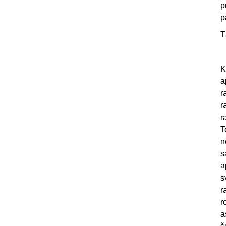
p
p
T
K
a
r
r
r
T
n
s
a
s
r
r
a