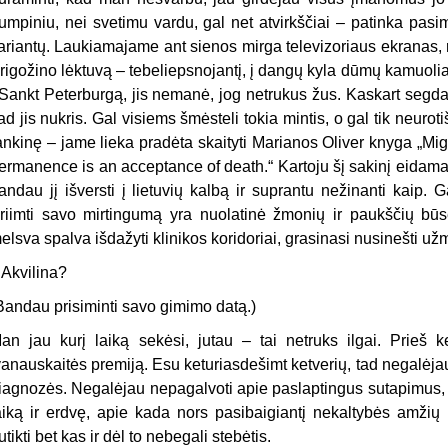
rumpiniu, nei svetimu vardu, gal net atvirkščiai – patinka pasi
ariantų. Laukiamajame ant sienos mirga televizoriaus ekranas, 
rigožino lėktuvą – tebeliepsnojantį, į dangų kyla dūmų kamuoliai
 Sankt Peterburgą, jis nemanė, jog netrukus žus. Kaskart segd
ad jis nukris. Gal visiems šmėsteli tokia mintis, o gal tik neurot
ankinę – jame lieka pradėta skaityti Marianos Oliver knyga „Mig
ermanence is an acceptance of death.“ Kartoju šį sakinį eidama
andau jį išversti į lietuvių kalbą ir suprantu nežinanti kaip. Gal
riimti savo mirtingumą yra nuolatinė žmonių ir paukščių būs
elsva spalva išdažyti klinikos koridoriai, grasinasi nusinešti už
–
Akvilina?
Bandau prisiminti savo gimimo datą.)
an jau kurį laiką sekėsi, jutau – tai netruks ilgai. Prieš
vanauskaitės premiją. Esu keturiasdešimt ketverių, tad negalėj
iagnozės. Negalėjau nepagalvoti apie paslaptingus sutapimus
aiką ir erdvę, apie kada nors pasibaigiantį nekaltybės amžių 
utikti bet kas ir dėl to nebegali stebėtis.