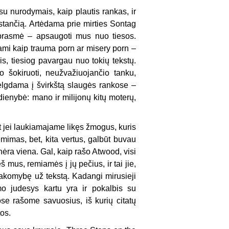
su nurodymais, kaip plautis rankas, ir
stančią. Artėdama prie mirties Sontag
 prasmė – apsaugoti mus nuo tiesos.
jami kaip
trauma porn
ar
misery porn
–
s, tiesiog pavargau nuo tokių tekstų.
o šokiruoti, neužvažiuojančio tanku,
velgdama į švirkštą slaugės rankose –
sdienybė: mano ir milijonų kitų moterų,
 jei laukiamajame likęs žmogus, kuris
imas, bet, kita vertus, galbūt buvau
nėra viena. Gal, kaip rašo Atwood, visi
š mus, remiamės į jų pečius, ir tai jie,
 atsakomybę už tekstą. Kadangi mirusieji
ymo judesys kartu yra ir pokalbis su
ose rašome savuosius, iš kurių citatų
tos.