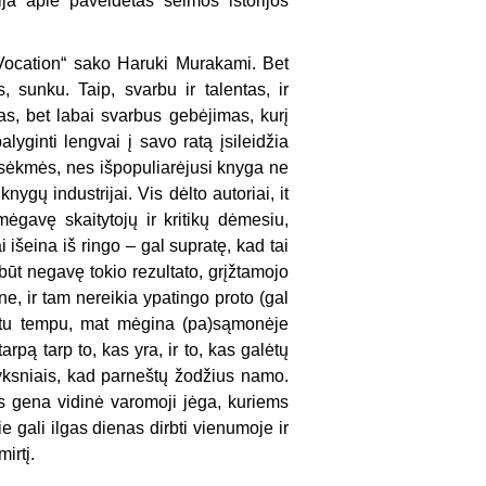
ja apie paveldėtas šeimos istorijos
Vocation“ sako Haruki Murakami. Bet
s, sunku. Taip, svarbu ir talentas, ir
s, bet labai svarbus gebėjimas, kurį
lyginti lengvai į savo ratą įsileidžia
esėkmės, nes išpopuliarėjusi knyga ne
nygų industrijai. Vis dėlto autoriai, it
mėgavę skaitytojų ir kritikų dėmesiu,
 išeina iš ringo – gal supratę, kad tai
būt negavę tokio rezultato, grįžtamojo
ne, ir tam nereikia ypatingo proto (gal
lėtu tempu, mat mėgina (pa)sąmonėje
pą tarp to, kas yra, ir to, kas galėtų
lyksniais, kad parneštų žodžius namo.
uos gena vidinė varomoji jėga, kuriems
 gali ilgas dienas dirbti vienumoje ir
irtį.