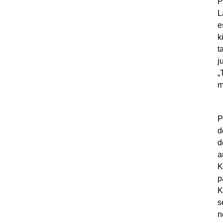
P
L
e
k
t
j
„
m
P
d
d
a
K
p
K
s
n