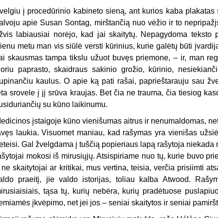
velgiu į procedūrinio kabineto sieną, ant kurios kaba plakatas 
alvoju apie Susan Sontag, mirštančią nuo vėžio ir to nepripažį
žvis labiausiai norėjo, kad jai skaitytų. Nepagydoma teksto
ienu metu man vis siūlė versti kūrinius, kurie galėtų būti įvardi
ai skausmas tampa tikslu užuot buvęs priemone, – ir, man regi
oriu paprasto, skaidraus sakinio grožio, kūrinio, nesiekianči
rupinančiu kaulus. O apie ką pati rašai, paprieštarauju sau ž
ėta srovele į jį srūva kraujas. Bet čia ne trauma, čia tiesiog ka
usiduriančių su kūno laikinumu.
edicinos įstaigoje kūno vienišumas aitrus ir nenumaldomas, net
avęs laukia. Visuomet maniau, kad rašymas yra vienišas užsiėm
eteisi. Gal žvelgdama į tuščią popieriaus lapą rašytoja niekada 
ašytojai mokosi iš mirusiųjų. Atsispiriame nuo tų, kurie buvo prie
 ne skaitytojai ar kritikai, mus vertina, teisia, verčia prisiimti
aldo praeitį, jie valdo istorijas, toliau kalba Atwood. Raš
irusiaisiais, tąsa tų, kurių nebėra, kurių pradėtuose puslapiu
emiamės įkvėpimo, net jei jos – seniai skaitytos ir seniai pamirš