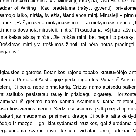
irmoji rašymo akimirka yra Mirusiųjų mokykla, rašo Hélène Cix
adder of Writing“. Kad pradėtume (rašyti, gyventi), privalome,
samojo laiko, niršią, šviežią, šiandienos mirtį. Mirusieji – pirm
itapus: „Rašymas yra mokymasis mirti. Tai mokymasis nebijoti, k
ai mums dovanoja mirusieji, mirtis.“ Fiksuodama ryšį tarp rašymo
unta keistą aistrą mirčiai. Jie trokšta mirti, bet negali to pasak
Troškimas mirti yra troškimas žinoti; tai nėra noras pradingti
ėgautis.“
igiausios cigaretės Botanikos rajono tabako krautuvėlėje an
olerius. Pirmąkart Australijoje perku cigaretes. Vynas iš Adel
olerių. Jį perku nebe pirmą kartą. Grįžusi namo atsisėdu balk
nt staliuko pasistatau taurę ir prisidegu cigaretę. Horizonte
aimynai iš gretimo namo kabina skalbinius, kalba telefonu
askutinis žiemos mėnuo. Sėdžiu susisupusi į šiltą megztinį, mū
askart jas maudamasi prisimenu draugę. Ji puikiai atitaikė dydį
ėdėjo ir mezgė – gal klausydamasi muzikos, gal žiūrėdama te
egalvodama, svarbu buvo tik siūlai, virbalai, rankų judesiai.