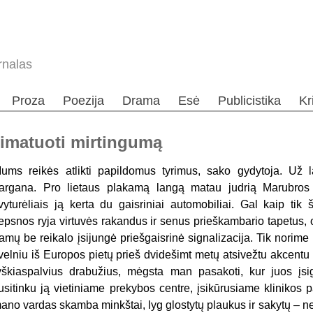
rnalas
Proza
Poezija
Drama
Esė
Publicistika
Kr
simatuoti mirtingumą
ums reikės atlikti papildomus tyrimus, sako gydytoja. Už 
argana. Pro lietaus plakamą langą matau judrią Marubros
vyturėliais ją kerta du gaisriniai automobiliai. Gal kaip tik 
iepsnos ryja virtuvės rakandus ir senus prieškambario tapetus,
amų be reikalo įsijungė priešgaisrinė signalizacija. Tik norime už
velniu iš Europos pietų prieš dvidešimt metų atsivežtu akcentu 
yškiaspalvius drabužius, mėgsta man pasakoti, kur juos įsigi
usitinku ją vietiniame prekybos centre, įsikūrusiame klinikos
ano vardas skamba minkštai, lyg glostytų plaukus ir sakytų – nebij