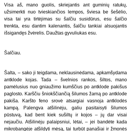
Visa aš, mano guolis, skriejantis ant guminių ratukų,
užsimerkti nuo tvieskiančios lempos, šviesa be šešėlio,
visa tai yra tirtėjimas su šalčiu susidūrus, esu šalčio
trenkta, esu dantim kalenantis, šalčiu tankiai alsuojantis
išsigandęs žvėrelis. Daužtas gyvuliukas esu.
Šalčiau.
Šalta, – sako ji teigdama, neklausinėdama, apkamšydama
antklode kojas. Tada – švelnios rankos, šiltos, mano
pamėlusius nuo gniaužimo kumščius po antklode pakišus
paglosto. Karščiu šniokščiančią šilumos žarną po antklode
pakiša. Karšto feno srovė atsargiai vasnoja antklodės
kampą. Palengva atšilinėju, galiu pasitaisyti šilumos
pūstuvą, kad bent kiek sušiltų ir kojos – jų dar visai
nejaučiu. Atšilinėju palaipsniui, lėtai, – jei bandėte kada
mikrobangėje atšildyti mėsą, tai turbūt panašiai ir žmonės