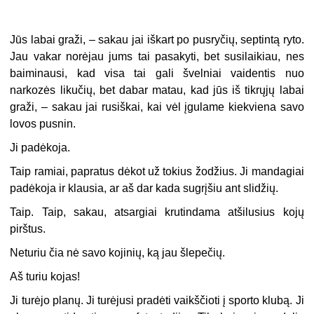
Jūs labai graži, – sakau jai iškart po pusryčių, septintą ryto.
Jau vakar norėjau jums tai pasakyti, bet susilaikiau, nes
baiminausi, kad visa tai gali švelniai vaidentis nuo
narkozės likučių, bet dabar matau, kad jūs iš tikrųjų labai
graži, – sakau jai rusiškai, kai vėl įgulame kiekviena savo
lovos pusnin.
Ji padėkoja.
Taip ramiai, papratus dėkot už tokius žodžius. Ji mandagiai
padėkoja ir klausia, ar aš dar kada sugrįšiu ant slidžių.
Taip. Taip, sakau, atsargiai krutindama atšilusius kojų
pirštus.
Neturiu čia nė savo kojinių, ką jau šlepečių.
Aš turiu kojas!
Ji turėjo planų. Ji turėjusi pradėti vaikščioti į sporto klubą. Ji