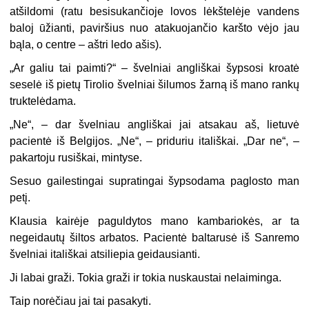
atšildomi (ratu besisukančioje lovos lėkštelėje vandens
baloj ūžianti, paviršius nuo atakuojančio karšto vėjo jau
bąla, o centre – aštri ledo ašis).
„Ar galiu tai paimti?“ – švelniai angliškai šypsosi kroatė
seselė iš pietų Tirolio švelniai šilumos žarną iš mano rankų
truktelėdama.
„Ne“, – dar švelniau angliškai jai atsakau aš, lietuvė
pacientė iš Belgijos. „Ne“, – priduriu itališkai. „Dar ne“, –
pakartoju rusiškai, mintyse.
Sesuo gailestingai supratingai šypsodama paglosto man
petį.
Klausia kairėje paguldytos mano kambariokės, ar ta
negeidautų šiltos arbatos. Pacientė baltarusė iš Sanremo
švelniai itališkai atsiliepia geidausianti.
Ji labai graži. Tokia graži ir tokia nuskaustai nelaiminga.
Taip norėčiau jai tai pasakyti.