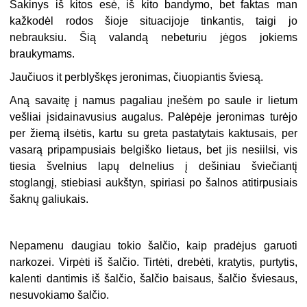
Sakinys iš kitos esė, iš kito bandymo, bet faktas man
kažkodėl rodos šioje situacijoje tinkantis, taigi jo
nebrauksiu. Šią valandą nebeturiu jėgos jokiems
braukymams.
Jaučiuos it perblyškęs jeronimas, čiuopiantis šviesą.
Aną savaitę į namus pagaliau įnešėm po saule ir lietum
vešliai įsidainavusius augalus. Palėpėje jeronimas turėjo
per žiemą ilsėtis, kartu su greta pastatytais kaktusais, per
vasarą pripampusiais belgiško lietaus, bet jis nesiilsi, vis
tiesia švelnius lapų delnelius į dešiniau šviečiantį
stoglangį, stiebiasi aukštyn, spiriasi po šalnos atitirpusiais
šaknų galiukais.
Nepamenu daugiau tokio šalčio, kaip pradėjus garuoti
narkozei. Virpėti iš šalčio. Tirtėti, drebėti, kratytis, purtytis,
kalenti dantimis iš šalčio, šalčio baisaus, šalčio šviesaus,
nesuvokiamo šalčio.