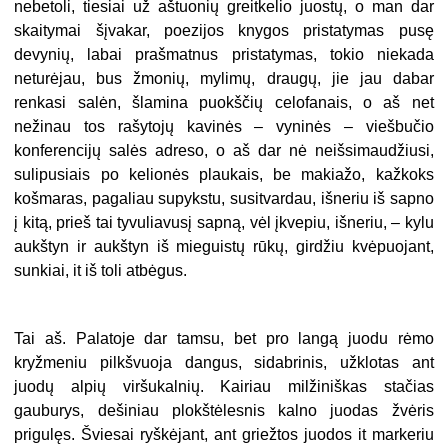
nebetoli, tiesiai už aštuonių greitkelio juostų, o man dar
skaitymai šįvakar, poezijos knygos pristatymas pusę
devynių, labai prašmatnus pristatymas, tokio niekada
neturėjau, bus žmonių, mylimų, draugų, jie jau dabar
renkasi salėn, šlamina puokščių celofanais, o aš net
nežinau tos rašytojų kavinės – vyninės – viešbučio
konferencijų salės adreso, o aš dar nė neišsimaudžiusi,
sulipusiais po kelionės plaukais, be makiažo, kažkoks
košmaras, pagaliau supykstu, susitvardau, išneriu iš sapno
į kitą, prieš tai tyvuliavusį sapną, vėl įkvepiu, išneriu, – kylu
aukštyn ir aukštyn iš mieguistų rūkų, girdžiu kvėpuojant,
sunkiai, it iš toli atbėgus.
Tai aš. Palatoje dar tamsu, bet pro langą juodu rėmo
kryžmeniu pilkšvuoja dangus, sidabrinis, užklotas ant
juodų alpių viršukalnių. Kairiau milžiniškas stačias
gauburys, dešiniau plokštėlesnis kalno juodas žvėris
prigulęs. Šviesai ryškėjant, ant griežtos juodos it markeriu