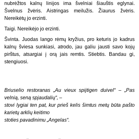
nubrėžtos kalnų linijos ima švelniai šiauštis eglynai.
Švelnus žvėris. Aistringas meilužis. Žiaurus žvėris.
Nereikėtų jo erzinti.
Taigi. Nereikėjo jo erzinti.
Švinta. Juodas lango rėmų kryžius, pro keturis jo kadrus
kalnų šviesa sunkiasi, atrodo, jau galiu jausti savo kojų
pirštus, atsargiai į orą jais remtis. Stiebtis. Bandau gi,
stengiuosi.
Briuselio restoranas „Au vieux spijtigen duivel“ – „Pas
velnią, seną spjaudalių“, –
stovi lygiai ten pat, kur prieš kelis šimtus metų būta pašto
karietų arklių keitimo
stoties pavadinimu „Angelas“.