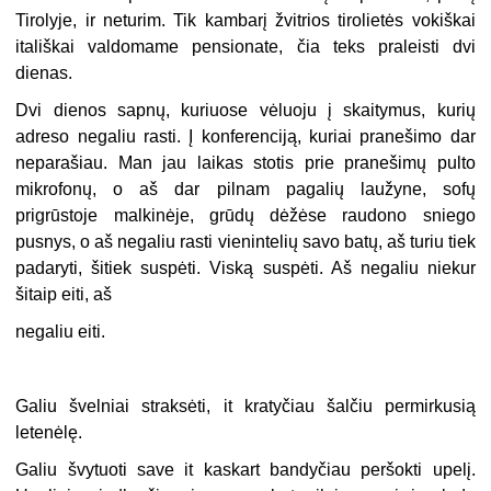
Tirolyje, ir neturim. Tik kambarį žvitrios tirolietės vokiškai
itališkai valdomame pensionate, čia teks praleisti dvi
dienas.
Dvi dienos sapnų, kuriuose vėluoju į skaitymus, kurių
adreso negaliu rasti. Į konferenciją, kuriai pranešimo dar
neparašiau. Man jau laikas stotis prie pranešimų pulto
mikrofonų, o aš dar pilnam pagalių laužyne, sofų
prigrūstoje malkinėje, grūdų dėžėse raudono sniego
pusnys, o aš negaliu rasti vienintelių savo batų, aš turiu tiek
padaryti, šitiek suspėti. Viską suspėti. Aš negaliu niekur
šitaip eiti, aš
negaliu eiti.
Galiu švelniai straksėti, it kratyčiau šalčiu permirkusią
letenėlę.
Galiu švytuoti save it kaskart bandyčiau peršokti upelį.