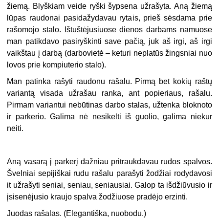
žiemą. Blyškiam veide ryški šypsena užrašyta. Aną žiemą
lūpas raudonai pasidažydavau rytais, prieš sėsdama prie
rašomojo stalo. Ištuštėjusiuose dienos darbams namuose
man patikdavo pasiryškinti save pačią, juk aš irgi, aš irgi
vaikštau į darbą (darbovietė – keturi neplatūs žingsniai nuo
lovos prie kompiuterio stalo).
Man patinka rašyti raudonu rašalu. Pirmą bet kokių raštų
variantą visada užrašau ranka, ant popieriaus, rašalu.
Pirmam variantui nebūtinas darbo stalas, užtenka bloknoto
ir parkerio. Galima nė nesikelti iš guolio, galima niekur
neiti.
Aną vasarą į parkerį dažniau pritraukdavau rudos spalvos.
Švelniai sepijiškai rudu rašalu parašyti žodžiai rodydavosi
it užrašyti seniai, seniau, seniausiai. Galop ta išdžiūvusio ir
įsisenėjusio kraujo spalva žodžiuose pradėjo erzinti.
Juodas rašalas. (Elegantiška, nuobodu.)