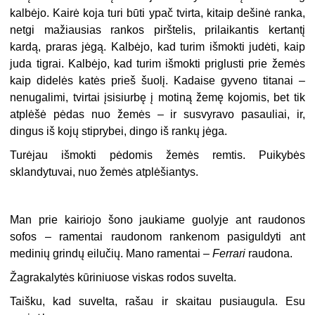
kalbėjo. Kairė koja turi būti ypač tvirta, kitaip dešinė ranka,
netgi mažiausias rankos pirštelis, prilaikantis kertantį
kardą, praras jėgą. Kalbėjo, kad turim išmokti judėti, kaip
juda tigrai. Kalbėjo, kad turim išmokti priglusti prie žemės
kaip didelės katės prieš šuolį. Kadaise gyveno titanai –
nenugalimi, tvirtai įsisiurbę į motiną žemę kojomis, bet tik
atplėšė pėdas nuo žemės – ir susvyravo pasauliai, ir,
dingus iš kojų stiprybei, dingo iš rankų jėga.
Turėjau išmokti pėdomis žemės remtis. Puikybės
sklandytuvai, nuo žemės atplėšiantys.
Man prie kairiojo šono jaukiame guolyje ant raudonos
sofos – ramentai raudonom rankenom pasiguldyti ant
medinių grindų eilučių. Mano ramentai –
Ferrari
raudona.
Žagrakalytės kūriniuose viskas rodos suvelta.
Taišku, kad suvelta, rašau ir skaitau pusiaugula. Esu