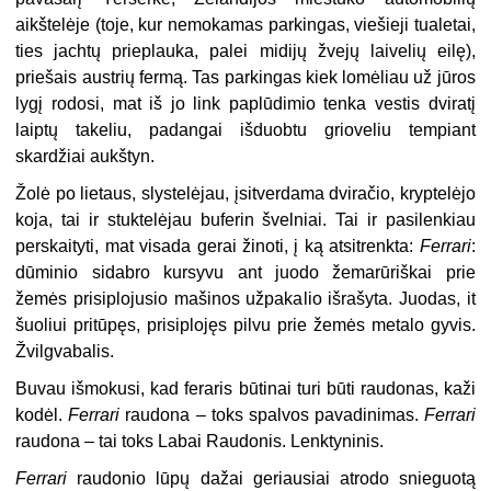
aikštelėje (toje, kur nemokamas parkingas, viešieji tualetai,
ties jachtų prieplauka, palei midijų žvejų laivelių eilę),
priešais austrių fermą. Tas parkingas kiek lomėliau už jūros
lygį rodosi, mat iš jo link paplūdimio tenka vestis dviratį
laiptų takeliu, padangai išduobtu grioveliu tempiant
skardžiai aukštyn.
Žolė po lietaus, slystelėjau, įsitverdama dviračio, kryptelėjo
koja, tai ir stuktelėjau buferin švelniai. Tai ir pasilenkiau
perskaityti, mat visada gerai žinoti, į ką atsitrenkta:
Ferrari
:
dūminio sidabro kursyvu ant juodo žemarūriškai prie
žemės prisiplojusio mašinos užpakalio išrašyta. Juodas, it
šuoliui pritūpęs, prisiplojęs pilvu prie žemės metalo gyvis.
Žvilgvabalis.
Buvau išmokusi, kad feraris būtinai turi būti raudonas, kaži
kodėl.
Ferrari
raudona – toks spalvos pavadinimas.
Ferrari
raudona – tai toks Labai Raudonis. Lenktyninis.
Ferrari
raudonio lūpų dažai geriausiai atrodo snieguotą