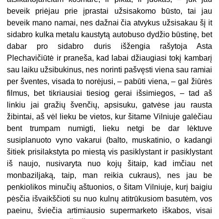
beveik priėjau prie įprastai užsisakomo būsto, tai jau
beveik mano namai, nes dažnai čia atvykus užsisakau šį it
sidabro kulka metalu kaustytą autobuso dydžio būstinę, bet
dabar pro sidabro duris išžengia rašytoja Asta
Plechavičiūtė ir praneša, kad labai džiaugiasi tokį kambarį
sau laiku užsibukinus, nes norinti pašvęsti viena sau ramiai
per šventes, visada to norėjusi, – pabūti viena, – gal žiūrės
filmus, bet tikriausiai tiesiog gerai išsimiegos, – tad aš
linkiu jai gražių švenčių, apsisuku, gatvėse jau rausta
žibintai, aš vėl lieku be vietos, kur šitame Vilniuje galėčiau
bent trumpam numigti, lieku netgi be dar lėktuve
susiplanuoto vyno vakarui (balto, muskatinio, o kadangi
šitiek prisilakstyta po miestą vis pasiklystant ir pasiklystant
iš naujo, nusivaryta nuo kojų šitaip, kad imčiau net
monbaziljaką, taip, man reikia cukraus), nes jau be
penkiolikos minučių aštuonios, o šitam Vilniuje, kurį baigiu
pėsčia išvaikščioti su nuo kulnų atitrūkusiom basutėm, vos
paeinu, šviečia artimiausio supermarketo iškabos, visai