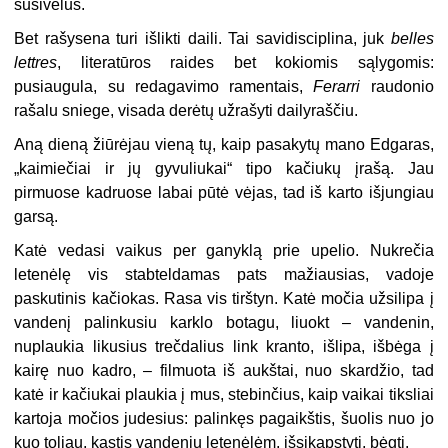
susivėlus.
Bet rašysena turi išlikti daili. Tai savidisciplina, juk
belles
lettres
, literatūros raides bet kokiomis sąlygomis:
pusiaugula, su redagavimo ramentais,
Ferarri
raudonio
rašalu sniege, visada derėtų užrašyti dailyraščiu.
Aną dieną žiūrėjau vieną tų, kaip pasakytų mano Edgaras,
„kaimiečiai ir jų gyvuliukai“ tipo kačiukų įrašą. Jau
pirmuose kadruose labai pūtė vėjas, tad iš karto išjungiau
garsą.
Katė vedasi vaikus per ganyklą prie upelio. Nukrečia
letenėlę vis stabteldamas pats mažiausias, vadoje
paskutinis kačiokas. Rasa vis tirštyn. Katė močia užsilipa į
vandenį palinkusiu karklo botagu, liuokt – vandenin,
nuplaukia likusius trečdalius link kranto, išlipa, išbėga į
kairę nuo kadro, – filmuota iš aukštai, nuo skardžio, tad
katė ir kačiukai plaukia į mus, stebinčius, kaip vaikai tiksliai
kartoja močios judesius: palinkęs pagaikštis, šuolis nuo jo
kuo toliau, kastis vandeniu letenėlėm, išsikapstyti, bėgti.