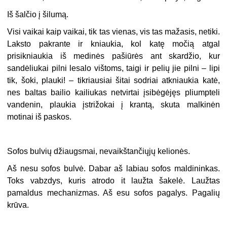
Iš šalčio į šilumą.
Visi vaikai kaip vaikai, tik tas vienas, vis tas mažasis, netiki.
Laksto pakrante ir kniaukia, kol katę močią atgal
prisikniaukia iš medinės pašiūrės ant skardžio, kur
sandėliukai pilni lesalo vištoms, taigi ir pelių jie pilni – lipi
tik, šoki, plauki! – tikriausiai šitai sodriai atkniaukia katė,
nes baltas bailio kailiukas netvirtai įsibėgėjęs pliumpteli
vandenin, plaukia įstrižokai į krantą, skuta malkinėn
motinai iš paskos.
Sofos bulvių džiaugsmai, nevaikštančiųjų kelionės.
Aš nesu sofos bulvė. Dabar aš labiau sofos maldininkas.
Toks vabzdys, kuris atrodo it laužta šakelė. Laužtas
pamaldus mechanizmas. Aš esu sofos pagalys. Pagalių
krūva.