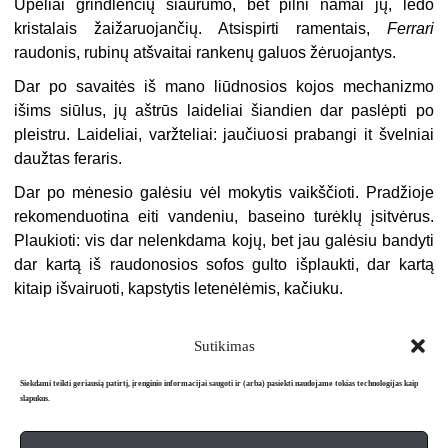
Upeliai grindlenčių siaurumo, bet pilni namai jų, ledo
kristalais žaižaruojančių. Atsispirti ramentais,
Ferrari
raudonis, rubinų atšvaitai rankenų galuos žėruojantys.
Dar po savaitės iš mano liūdnosios kojos mechanizmo
išims siūlus, jų aštrūs laideliai šiandien dar paslėpti po
pleistru. Laideliai, varžteliai: jaučiuosi prabangi it švelniai
daužtas feraris.
Dar po mėnesio galėsiu vėl mokytis vaikščioti. Pradžioje
rekomenduotina eiti vandeniu, baseino turėklų įsitvėrus.
Plaukioti: vis dar nelenkdama kojų, bet jau galėsiu bandyti
dar kartą iš raudonosios sofos gulto išplaukti, dar kartą
kitaip išvairuoti, kapstytis letenėlėmis, kačiuku.
Sutikimas
Siekdami teikti geriausią patirtį, įrenginio informacijai saugoti ir (arba) pasiekti naudojame tokias technologijas kaip
slapukus.