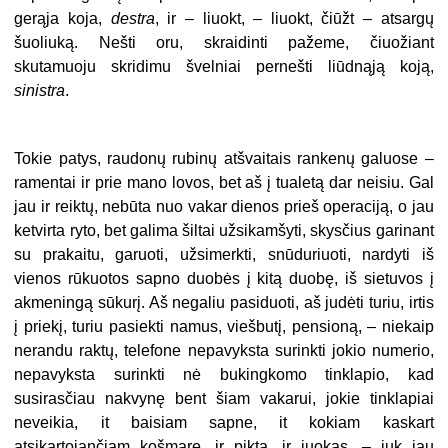
gerąja koja,
destra
, ir – liuokt, – liuokt, čiūžt – atsargų
šuoliuką. Nešti oru, skraidinti pažeme, čiuožiant
skutamuoju skridimu švelniai pernešti liūdnąją koją,
sinistra
.
Tokie patys, raudonų rubinų atšvaitais rankenų galuose –
ramentai ir prie mano lovos, bet aš į tualetą dar neisiu. Gal
jau ir reiktų, nebūta nuo vakar dienos prieš operaciją, o jau
ketvirta ryto, bet galima šiltai užsikamšyti, skysčius garinant
su prakaitu, garuoti, užsimerkti, snūduriuoti, nardyti iš
vienos rūkuotos sapno duobės į kitą duobę, iš sietuvos į
akmeningą sūkurį. Aš negaliu pasiduoti, aš judėti turiu, irtis
į priekį, turiu pasiekti namus, viešbutį, pensioną, – niekaip
nerandu raktų, telefone nepavyksta surinkti jokio numerio,
nepavyksta surinkti nė bukingkomo tinklapio, kad
susirasčiau nakvynę bent šiam vakarui, jokie tinklapiai
neveikia, it baisiam sapne, it kokiam kaskart
atsikartojančiam košmare, ir pikta, ir juokas, – juk jau