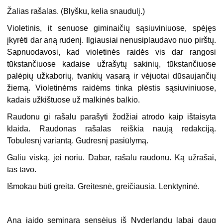
Žalias rašalas. (Blyšku, kelia snaudulį.)
Violetinis, it senuose giminaičių sąsiuviniuose, spėjęs
įkyrėti dar aną rudenį. Ilgiausiai nenusiplaudavo nuo pirštų.
Sapnuodavosi, kad violetinės raidės vis dar rangosi
tūkstančiuose kadaise užrašytų sakinių, tūkstančiuose
palėpių užkaborių, tvankių vasarą ir vėjuotai dūsaujančių
žiemą. Violetinėms raidėms tinka plėstis sąsiuviniuose,
kadais užkištuose už malkinės balkio.
Raudonu gi rašalu parašyti žodžiai atrodo kaip ištaisyta
klaida. Raudonas rašalas reiškia naują redakciją.
Tobulesnį variantą. Gudresnį pasiūlymą.
Galiu viską, jei noriu. Dabar, rašalu raudonu. Ką užrašai,
tas tavo.
Išmokau būti greita. Greitesnė, greičiausia. Lenktyninė.
Aną iaido seminarą sensėjus iš Nyderlandų labai daug