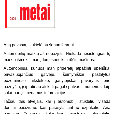
Aną pavasarį stuktelėjau šonan ferariui.
Automobilių markių aš nepažįstu. Niekada nesistengiau tų
markių išmokti, man įdomesnės kitų rūšių mašinos.
Automobilius, kuriuos man priderėtų atpažinti ūberiškai
privažiuojančius gatvėje, šeimyniškai pastatytus
požeminėse aikštelėse, ganytojiškai privarytus prie
bažnyčių, įsipratinau atskirti pagal spalvas ir numerius, taip
sutaupau įsimenamos informacijos.
Tačiau tais atvejais, kai į automobilį stukteliu, visada
domiai pasižiūriu, kas parašyta ant jo užpakalio. Aną
pavasarį Yerserke, Zelandijos miestuko automobilių