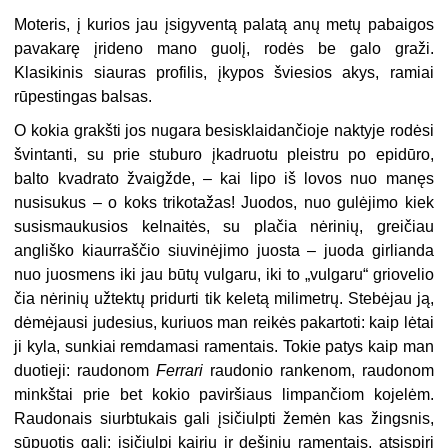
Moteris, į kurios jau įsigyventą palatą anų metų pabaigos
pavakarę įrideno mano guolį, rodės be galo graži.
Klasikinis siauras profilis, įkypos šviesios akys, ramiai
rūpestingas balsas.
O kokia grakšti jos nugara besisklaidančioje naktyje rodėsi
švintanti, su prie stuburo įkadruotu pleistru po epidūro,
balto kvadrato žvaigžde, – kai lipo iš lovos nuo manęs
nusisukus – o koks trikotažas! Juodos, nuo gulėjimo kiek
susismaukusios kelnaitės, su plačia nėrinių, greičiau
angliško kiaurraščio siuvinėjimo juosta – juoda girlianda
nuo juosmens iki jau būtų vulgaru, iki to „vulgaru“ griovelio
čia nėrinių užtektų pridurti tik keletą milimetrų. Stebėjau ją,
dėmėjausi judesius, kuriuos man reikės pakartoti: kaip lėtai
ji kyla, sunkiai remdamasi ramentais. Tokie patys kaip man
duotieji: raudonom
Ferrari
raudonio rankenom, raudonom
minkštai prie bet kokio paviršiaus limpančiom kojelėm.
Raudonais siurbtukais gali įsičiulpti žemėn kas žingsnis,
sūpuotis gali: įsičiulpi kairiu ir dešiniu ramentais, atsispiri