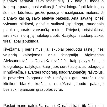
planavo atidaryti savo fotostudiją. Tik baigusi modelio
karjerą ir paauginusi vaikus ji ėmėsi fotografuoti laimingas
šeimas, kūdikius, grožio įsirodymo išsiilgusias moteris. Ji
planavo kai ką savo ateityje pakeisti. Aną savaitę, prieš
vykstant slidinėti, gatvėje sutikusi įspūdingą, raudonais
plaukų gaurais varvančią moterį. Priėjusi, prisistačiusi,
išreiškusi norą ją nufotografuoti. Rašytoja, raudonplaukė,
tikrai labai įspūdinga.
Išvežama į perrišimus, jai skubiai perduodu raštelį, nes
valandą kalbėjomės apie fotografiją. Algimantas
Aleksandravičius, Daiva Kairevičiūtė – kaip, pavyzdžiui, jie
fotografuoja rašytojus, kaip juos surežisuoja, suredaguoja
ir nušviečia. Pavardes fotografų, fotografuojančių rašytojus,
ir pavardes fotografuojančių rašytojų greit surašau ant
klinikos blanko kraštelio, nuplėšusi įduodu palatoje
besisukinėjančiam gražuolės vyrui.
Paskui mane paleidžia namo. O namų kaip tik čia, pietų