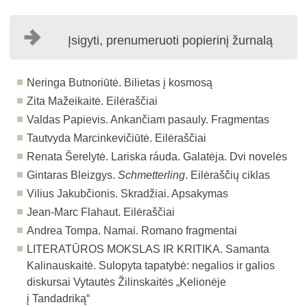
Įsigyti, prenumeruoti popierinį žurnalą
Neringa Butnoriūtė. Bilietas į kosmosą
Zita Mažeikaitė. Eilėraščiai
Valdas Papievis. Ankančiam pasauly. Fragmentas
Tautvyda Marcinkevičiūtė. Eilėraščiai
Renata Šerelytė. Lariska ráuda. Galatėja. Dvi novelės
Gintaras Bleizgys.
Schmetterling
. Eilėraščių ciklas
Vilius Jakubčionis. Skradžiai. Apsakymas
Jean-Marc Flahaut. Eilėraščiai
Andrea Tompa. Namai. Romano fragmentai
LITERATŪROS MOKSLAS IR KRITIKA.
Samanta
Kalinauskaitė. Sulopyta tapatybė: negalios ir galios
diskursai Vytautės Žilinskaitės „Kelionėje
į Tandadriką“