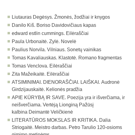
Liutauras Degėsys. Žmonės, žodžiai ir knygos
Danilo Kiš. Boriso Davidovičiaus kapas
edward estlin cummings. Eilėraščiai
Paula Urbonaitė. Zylė. Novelė
Paulius Norvila. Vilniaus. Sonetų vainikas
Tomas Kavaliauskas. Klastotė. Romano fragmentas
Tomas Venclova. Eilėraščiai
Zita Mažeikaitė. Eilėraščiai
​ATSIMINIMAI. DIENORAŠČIAI. LAIŠKAI.
Audronė
Girdzijauskaitė. Kelionės pradžia
APIE KŪRYBĄ IR SAVE.
Poezija yra ir išverčiama, ir
neišverčiama. Vertėją Lionginą Pažūsį
kalbina Deimantė Veličkienė
LITERATŪROS MOKSLAS IR KRITIKA.
Dalia
Striogaitė. Meistro darbas. Petro Tarulio 120-osioms
gimimo metinėms