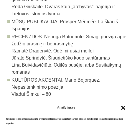
Reda Griškaitė. Dvaras kaip „archyvas“: bajorija ir
Lietuvos istorijos tyrimai
MŪSŲ PUBLIKACIJA.
Prosper Mérimée. Laiškai iš
Ispanijos
RECENZIJOS.
Neringa Butnoriūtė. Smagi poezija apie
žodžio prasmę ir beprasmybę
Ramutė Dragenytė. Odė mirusiai meilei
Jūratė Sprindytė. Šiaurietiško kodo santūrumas
Lina Buividavičiūtė. Odilės pusėje, arba Susitaikymų
romanas
KULTŪROS AKCENTAI.
Mario Bojorquez.
Nepasitenkinimo poezija
Vladui Šimkui – 80
Sutikimas
Atgal į archyvą
Siekdami teikti geriausią patirtį, įrenginio informacijai saugoti ir (arba) pasiekti naudojame tokias technologijas kaip
slapukus.