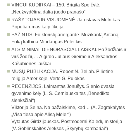
VINCUI KUDIRKAI – 150.
Brigita Speičytė.
„Neužvydėtina dalia juodo pranašo“
RAŠYTOJAS IR VISUOMENĖ.
Jaroslavas Melnikas.
Populiarumas kaip fikcija
PAŽINTIS.
Folkloristų ariergarde. Muzikantą Antaną
Foką kalbina Mindaugas Peleckis
ATSIMINIMAI. DIENORAŠČIAI. LAIŠKAI.
Po žodžiais ir
virš žodžių… Algirdo Juliaus Greimo ir Aleksandros
Kašubienės laiškai
MŪSŲ PUBLIKACIJA.
Robert N. Bellah. Pilietinė
religija Amerikoje. Vertė G. Pulokas
RECENZIJOS.
Laimantas Jonušys. Slėnio dvasia
gyvenimo kely (L. S. Černiauskaitės „Benedikto
slenksčiai“)
Viktorija Šeina. Na pažaiskime, kad… (A. Žagrakalytės
„Visa tiesa apie Alisą Meler“)
Vytautas Girdzijauskas. Postmoderni Kalėdų misterija
(V. Šoblinskaitės Aleksos „Skyrybų kambariai“)