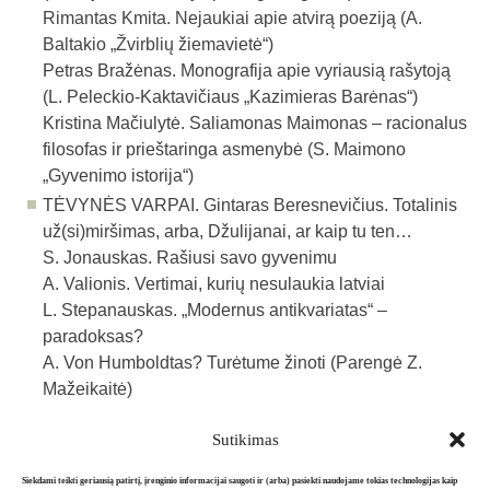
Rimantas Kmita. Nejaukiai apie atvirą poeziją (A.
Baltakio „Žvirblių žiemavietė“)
Petras Bražėnas. Monografija apie vyriausią rašytoją
(L. Peleckio-Kaktavičiaus „Kazimieras Barėnas“)
Kristina Mačiulytė. Saliamonas Maimonas – racionalus
filosofas ir prieštaringa asmenybė (S. Maimono
„Gyvenimo istorija“)
TĖVYNĖS VARPAI. Gintaras Beresnevičius. Totalinis
už(si)miršimas, arba, Džulijanai, ar kaip tu ten…
S. Jonauskas. Rašiusi savo gyvenimu
A. Valionis. Vertimai, kurių nesulaukia latviai
L. Stepanauskas. „Modernus antikvariatas“ –
paradoksas?
A. Von Humboldtas? Turėtume žinoti (Parengė Z.
Mažeikaitė)
Sutikimas
Atgal į archyvą
Siekdami teikti geriausią patirtį, įrenginio informacijai saugoti ir (arba) pasiekti naudojame tokias technologijas kaip