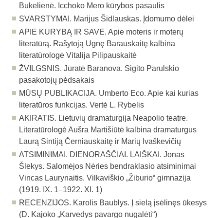
Bukelienė. Icchoko Mero kūrybos pasaulis
SVARSTYMAI. Marijus Šidlauskas. Įdomumo dėlei
APIE KŪRYBĄ IR SAVE. Apie moteris ir moterų
literatūrą. Rašytoją Ugnę Barauskaitę kalbina
literatūrologė Vitalija Pilipauskaitė
ŽVILGSNIS.
Jūratė Baranova. Sigito Parulskio
pasakotojų pėdsakais
MŪSŲ PUBLIKACIJA.
Umberto Eco. Apie kai kurias
literatūros funkcijas. Vertė L. Rybelis
AKIRATIS. Lietuvių dramaturgija Neapolio teatre.
Literatūrologė Aušra Martišiūtė kalbina dramaturgus
Laurą Sintiją Černiauskaitę ir Marių Ivaškevičių
ATSIMINIMAI. DIENORAŠČIAI. LAIŠKAI. Jonas
Šlekys. Salomėjos Nėries bendraklasio atsiminimai
Vincas Laurynaitis. Vilkaviškio „Žiburio“ gimnazija
(1919. IX. 1–1922. XI. 1)
RECENZIJOS. Karolis Baublys. Į sielą įsėlinęs ūkesys
(D. Kajoko „Karvedys pavargo nugalėti“)