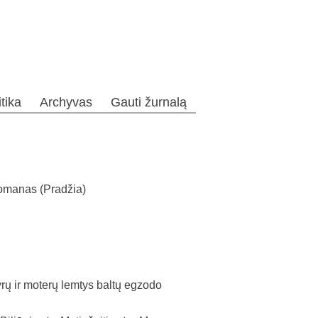
itika
Archyvas
Gauti žurnalą
 Romanas (Pradžia)
ir moterų lemtys baltų egzodo