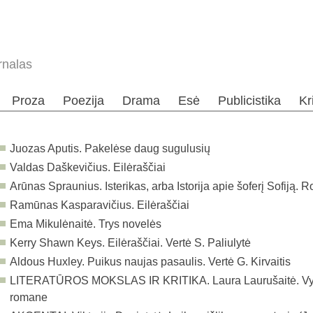
rnalas
Proza
Poezija
Drama
Esė
Publicistika
Kr
Juozas Aputis. Pakelėse daug sugulusių
Valdas Daškevičius. Eilėraščiai
Arūnas Spraunius. Isterikas, arba Istorija apie šoferį Sofiją.
Ramūnas Kasparavičius. Eilėraščiai
Ema Mikulėnaitė. Trys novelės
Kerry Shawn Keys. Eilėraščiai. Vertė S. Paliulytė
Aldous Huxley. Puikus naujas pasaulis. Vertė G. Kirvaitis
LITERATŪROS MOKSLAS IR KRITIKA. Laura Laurušaitė. Vyrų 
romane