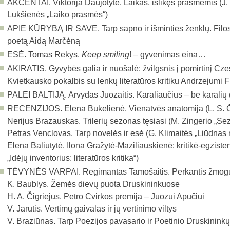
AKCENTAI. Viktorija Daujotytė. Laikas, išlikęs prasmėmis (J. 
Lukšienės „Laiko prasmės“)
APIE KŪRYBĄ IR SAVE.
Tarp sapno ir išminties ženklų. Filo
poetą Aidą Marčėną
ESĖ. Tomas Rekys.
Keep smiling
! – gyvenimas eina…
AKIRATIS.
Gyvybės galia ir nuošalė: žvilgsnis į pomirtinį Cz
Kvietkausko pokalbis su lenkų literatūros kritiku Andrzejumi
PALEI BALTIJĄ. Arvydas Juozaitis. Karaliaučius – be karalių 
RECENZIJOS. Elena Bukelienė. Vienatvės anatomija (L. S. Č
Nerijus Brazauskas. Trilerių sezonas tęsiasi (M. Zingerio „Se
Petras Venclovas. Tarp novelės ir esė (G. Klimaitės „Liūdna
Elena Baliutytė. Ilona Gražytė-Maziliauskienė: kritikė-egziste
„Idėjų inventorius: literatūros kritika“)
TĖVYNĖS VARPAI. Regimantas Tamošaitis. Perkantis žmog
K. Baublys. Žemės dievų puota Druskininkuose
H. A. Čigriejus. Petro Cvirkos premija – Juozui Apučiui
V. Jarutis. Vertimų gaivalas ir jų vertinimo viltys
V. Braziūnas. Tarp Poezijos pavasario ir Poetinio Druskinink