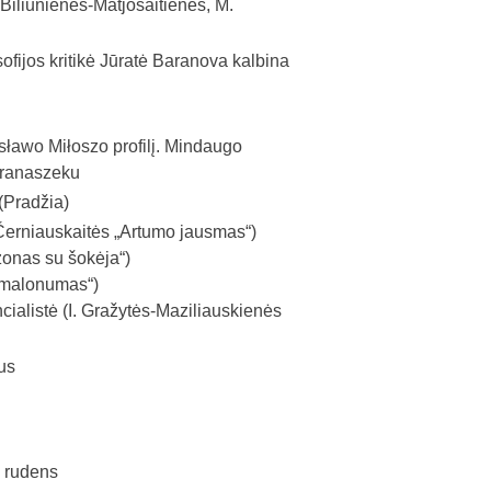
Biliūnienės-Matjošaitienės, M.
sofijos kritikė Jūratė Baranova kalbina
esławo Miłoszo profilį. Mindaugo
 Franaszeku
(Pradžia)
erniauskaitės „Artumo jausmas“)
zonas su šokėja“)
s malonumas“)
ncialistė (I. Gražytės-Maziliauskienės
us
ų rudens