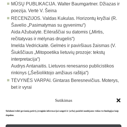
MŪSŲ PUBLIKACIJA. Walter Baumgartner. Džiazas ir
poezija. Vertė V. Šeina
RECENZIJOS. Valdas Kukulas. Horizontų kryžiai (R.
Šavelio „Pasimatymas su gyvenimu“)
Aida Ažubalytė. Eilėraščiai su datomis („Mirtis,
rečitatyvas ir mėlynas drugelis“)
Imelda Vedrickaitė. Gelmės ir paviršiaus žaismas (V.
Šiukščiaus „Mitopoetika lietuvių prozoje: tekstų
interpretacija“)
Audrys Antanaitis. Lietuvos renesanso publicistikos
rinkinys („Šešioliktojo amžiaus raštija“)
TĖVYNĖS VARPAI. Gintaras Beresnevičius. Moterys,
bet ir vyrai
Sutikimas
Atgal į archyvą
Siekdami teikti geriausią patirtį, įrenginio informacijai saugoti ir (arba) pasiekti naudojame tokias technologijas kaip
slapukus.