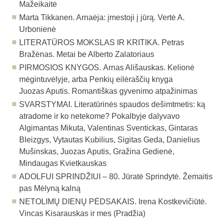
Mažeikaitė
Marta Tikkanen. Arnaėja: įmestoji į jūrą. Vertė A.
Urbonienė
LITERATŪROS MOKSLAS IR KRITIKA. Petras
Bražėnas. Metai be Alberto Zalatoriaus
PIRMOSIOS KNYGOS. Arnas Ališauskas. Kelionė
mėgintuvėlyje, arba Penkių eilėraščių knyga
Juozas Aputis. Romantiškas gyvenimo atpažinimas
SVARSTYMAI. Literatūrinės spaudos dešimtmetis: ką
atradome ir ko netekome? Pokalbyje dalyvavo
Algimantas Mikuta, Valentinas Sventickas, Gintaras
Bleizgys, Vytautas Kubilius, Sigitas Geda, Danielius
Mušinskas, Juozas Aputis, Gražina Gedienė,
Mindaugas Kvietkauskas
ADOLFUI SPRINDŽIUI – 80. Jūratė Sprindytė. Žemaitis
pas Mėlyną kalną
NETOLIMŲ DIENŲ PĖDSAKAIS. Irena Kostkevičiūtė.
Vincas Kisarauskas ir mes (Pradžia)