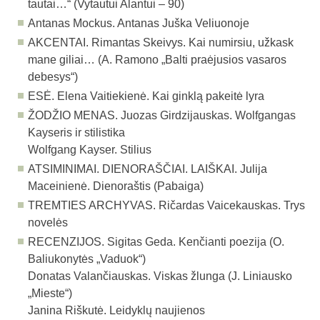
tautai…“ (Vytautui Alantui – 90)
Antanas Mockus. Antanas Juška Veliuonoje
AKCENTAI. Rimantas Skeivys. Kai numirsiu, užkask
mane giliai… (A. Ramono „Balti praėju­sios vasaros
debesys“)
ESĖ. Elena Vaitiekienė. Kai ginklą pakeitė lyra
ŽODŽIO MENAS.
Juozas Girdzijauskas. Wolfgangas
Kayseris ir stilistika
Wolfgang Kayser. Stilius
ATSIMINIMAI. DIENORAŠČIAI. LAIŠKAI. Julija
Maceinienė. Dienoraštis (Pabaiga)
TREMTIES ARCHYVAS. Ričardas Vaicekauskas. Trys
novelės
RECENZIJOS.
Sigitas Geda. Kenčianti poezija (O.
Baliukonytės „Vaduok“)
Donatas Valančiauskas. Viskas žlunga (J. Liniausko
„Mieste“)
Janina Riškutė. Leidyklų naujienos