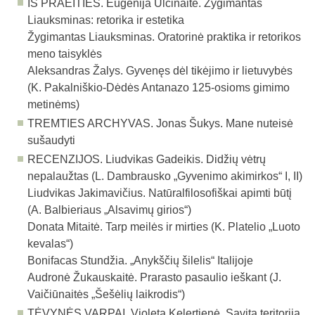
IŠ PRAEITIES. Eugenija Ulčinaitė. Žygimantas
Liauksminas: retorika ir estetika
Žygimantas Liauksminas. Oratorinė praktika ir retorikos
meno taisyklės
Aleksandras Žalys. Gyvenęs dėl tikėjimo ir lietuvybės
(K. Pakalniškio-Dėdės Antanazo 125-osioms gimimo
metinėms)
TREMTIES ARCHYVAS. Jonas Šukys. Mane nuteisė
sušaudyti
RECENZIJOS. Liudvikas Gadeikis. Didžių vėtrų
nepalaužtas (L. Dambrausko „Gyvenimo akimirkos“ I, II)
Liudvikas Jakimavičius. Natūralfilosofiškai apimti būtį
(A. Balbieriaus „Alsavimų girios“)
Donata Mitaitė. Tarp meilės ir mirties (K. Platelio „Luoto
kevalas“)
Bonifacas Stundžia. „Anykščių šilelis“ Italijoje
Audronė Žukauskaitė. Prarasto pasaulio ieškant (J.
Vaičiūnaitės „Šešėlių laikrodis“)
TĖVYNĖS VARPAI. Violeta Kelertienė. Savita teritorija