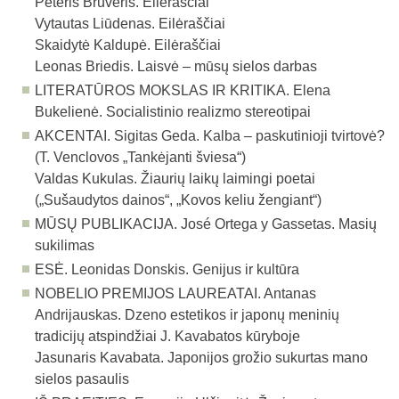
Pėteris Brūveris. Eilėraščiai
Vytautas Liūdenas. Eilėraščiai
Skaidytė Kaldupė. Eilėraščiai
Leonas Briedis. Laisvė – mūsų sielos darbas
LITERATŪROS MOKSLAS IR KRITIKA. Elena
Bukelienė. Socialistinio realizmo stereotipai
AKCENTAI.
Sigitas Geda. Kalba – paskutinioji tvirtovė?
(T. Venclovos „Tankėjanti šviesa“)
Valdas Kukulas. Žiaurių laikų laimingi poetai
(„Sušaudytos dainos“, „Kovos keliu žengiant“)
MŪSŲ PUBLIKACIJA. José Ortega y Gassetas. Masių
sukilimas
ESĖ.
Leonidas Donskis. Genijus ir kultūra
NOBELIO PREMIJOS LAUREATAI. Antanas
Andrijauskas. Dzeno estetikos ir japonų meninių
tradicijų atspindžiai J. Kavabatos kūryboje
Jasunaris Kavabata. Japonijos grožio sukurtas mano
sielos pasaulis