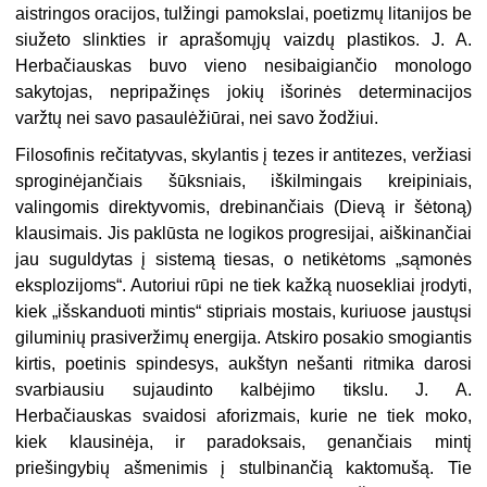
aistringos oracijos, tulžingi pamokslai, poetizmų litanijos be
siužeto slinkties ir aprašomųjų vaizdų plastikos. J. A.
Herbačiauskas buvo vieno nesibaigiančio monologo
sakytojas, nepripažinęs jokių išorinės determinacijos
varžtų nei savo pasaulėžiūrai, nei savo žodžiui.
Filosofinis rečitatyvas, skylantis į tezes ir antitezes, veržiasi
sproginėjančiais šūksniais, iškilmingais kreipiniais,
valingomis direktyvomis, drebinančiais (Dievą ir šėtoną)
klausimais. Jis paklūsta ne logikos progresijai, aiškinančiai
jau suguldytas į sistemą tiesas, o netikėtoms „sąmonės
eksplozijoms“. Autoriui rūpi ne tiek kažką nuosekliai įrodyti,
kiek „išskanduoti mintis“ stipriais mostais, kuriuose jaustųsi
giluminių prasiveržimų energija. Atskiro posakio smogiantis
kirtis, poetinis spindesys, aukštyn nešanti ritmika darosi
svarbiausiu sujaudinto kalbėjimo tikslu. J. A.
Herbačiauskas svaidosi aforizmais, kurie ne tiek moko,
kiek klausinėja, ir paradoksais, genančiais mintį
priešingybių ašmenimis į stulbinančią kaktomušą. Tie