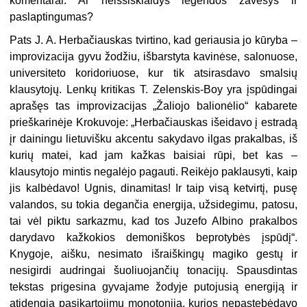
komentarai. Ar neišsisklaidys legendos žavesys ir
paslaptingumas?
Pats J. A. Herbačiauskas tvirtino, kad geriausia jo kūryba –
improvizacija gyvu žodžiu, išbarstyta kavinėse, salonuose,
universiteto koridoriuose, kur tik atsirasdavo smalsių
klausytojų. Lenkų kritikas T. Zelenskis-Boy yra įspūdingai
aprašęs tas improvizacijas „Žaliojo balionėlio“ kabarete
prieškarinėje Krokuvoje: „Herbačiauskas išeidavo į estradą
įr dainingu lietuvišku akcentu sakydavo ilgas prakalbas, iš
kurių matei, kad jam kažkas baisiai rūpi, bet kas –
klausytojo mintis negalėjo pagauti. Reikėjo paklausyti, kaip
jis kalbėdavo! Ugnis, dinamitas! Ir taip visą ketvirtį, pusę
valandos, su tokia degančia energija, užsidegimu, patosu,
tai vėl piktu sarkazmu, kad tos Juzefo Albino prakalbos
darydavo kažkokios demoniškos beprotybės įspūdį“.
Knygoje, aišku, nesimato išraiškingų magiko gestų ir
nesigirdi audringai šuoliuojančių tonacijų. Spausdintas
tekstas prigesina gyvajame žodyje putojusią energiją ir
atidengia pasikartojimų monotoniją, kurios nepastebėdavo