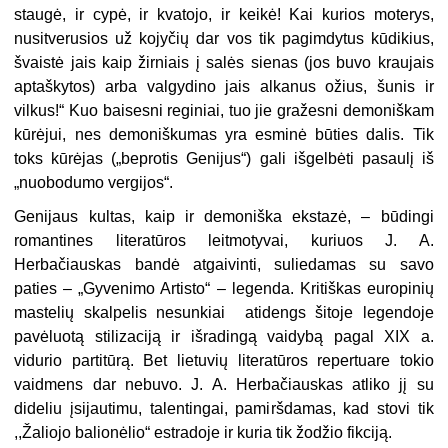
staugė, ir cypė, ir kvatojo, ir keikė! Kai kurios moterys,
nusitverusios už kojyčių dar vos tik pagimdytus kūdikius,
švaistė jais kaip žirniais į salės sienas (jos buvo kraujais
aptaškytos) arba valgydino jais alkanus ožius, šunis ir
vilkus!“ Kuo baisesni reginiai, tuo jie gražesni demoniškam
kūrėjui, nes demoniškumas yra esminė būties dalis. Tik
toks kūrėjas („beprotis Genijus“) gali išgelbėti pasaulį iš
„nuobodumo vergijos“.
Genijaus kultas, kaip ir demoniška ekstazė, – būdingi
romantines literatūros leitmotyvai, kuriuos J. A.
Herbačiauskas bandė atgaivinti, suliedamas su savo
paties – „Gyvenimo Artisto“ – legenda. Kritiškas europinių
mastelių skalpelis nesunkiai atidengs šitoje legendoje
pavėluotą stilizaciją ir išradingą vaidybą pagal XIX a.
vidurio partitūrą. Bet lietuvių literatūros repertuare tokio
vaidmens dar nebuvo. J. A. Herbačiauskas atliko jį su
dideliu įsijautimu, talentingai, pamiršdamas, kad stovi tik
,,Žaliojo balionėlio“ estradoje ir kuria tik žodžio fikciją.