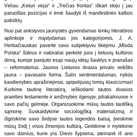
Vėliau „Keturi vėjai“ ir „Trečias frontas“ iškart stojo į jau
paruoštas pozicijas ir ėmė šaudyti iš manifestinės kalbos
pabūklų.
Nuo pat ankstyvos jaunystės gyvendamas lenkų literatūros
aplinkoje ir mąstydamas jos kategorijomis, J. A.
Herbačiauskas pavertė savo subjektyviu tikėjimu „Mloda
Polska“ šūkius ir natūraliai perkėlė juos į lietuvių kultūros
dirvą, kurioje pasijuto esąs naujų idėjų šauklys ir pranašas
– reformatorius. Jaunos Lietuvos dvasia privalo reikštis
jauna – pavasario forma. Šalin sentimentalumas, nykūs
kasdienybės aprašinėjimai, apipelijusių lomių klasicizmas!
Kurkime tautinę literatūrą, ieškodami tautos dvasios
praeities testamente ir amžinybės ilgesyje, piliakalniuose ir
savo pačių gelmėje. Organizuokime mūsų tautos tautišką
sąmonę. Suskaldykime sociologįšką materializmą ir
išgirskime savo širdyse tautos legendos balsą. Įveskime
mūsų žodį į visos žmonijos kultūrą. Gerbkime ir mylėkime
savo dainius, kurie yra Dievo šypsena, ateinanti iš ano