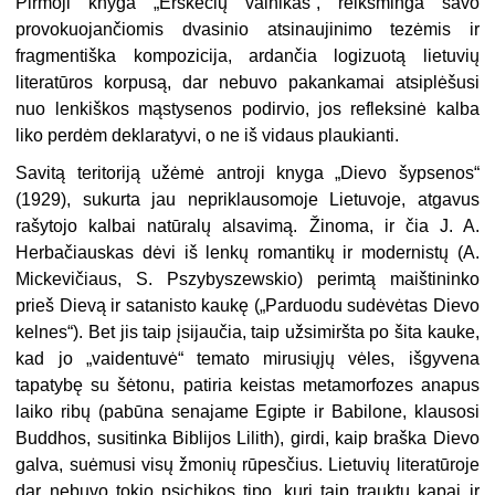
Pirmoji knyga „Erškėčių vainikas“, reikšminga savo
provokuojančiomis dvasinio atsinaujinimo tezėmis ir
fragmentiška kompozicija, ardančia logizuotą lietuvių
literatūros korpusą, dar nebuvo pakankamai atsiplėšusi
nuo lenkiškos mąstysenos podirvio, jos refleksinė kalba
liko perdėm deklaratyvi, o ne iš vidaus plaukianti.
Savitą teritoriją užėmė antroji knyga „Dievo šypsenos“
(1929), sukurta jau nepriklausomoje Lietuvoje, atgavus
rašytojo kalbai natūralų alsavimą. Žinoma, ir čia J. A.
Herbačiauskas dėvi iš lenkų romantikų ir modernistų (A.
Mickevičiaus, S. Pszybyszewskio) perimtą maištininko
prieš Dievą ir satanisto kaukę („Parduodu sudėvėtas Dievo
kelnes“). Bet jis taip įsijaučia, taip užsimiršta po šita kauke,
kad jo „vaidentuvė“ temato mirusiųjų vėles, išgyvena
tapatybę su šėtonu, patiria keistas metamorfozes anapus
laiko ribų (pabūna senajame Egipte ir Babilone, klausosi
Buddhos, susitinka Biblijos Lilith), girdi, kaip braška Dievo
galva, suėmusi visų žmonių rūpesčius. Lietuvių literatūroje
dar nebuvo tokio psichikos tipo, kurį taip trauktų kapai ir