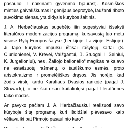
pasaulio ir naikinanti gyvenimo bjaurastį. Kosmiškos
minties gaivališkumas ir genijaus beprotybė, laužanti riboto
suvokimo sienas, yra didysis kūrybos šaltinis.
J. A. Herbačiauskas sugebėjo itin sugestyviai išsakyti
literatūros modernizacijos programą, kursavusią tuo metu
visose Rytų Europos šalyse (Lenkijoje, Latvijoje, Estijoje).
Ji tapo kūrybos impulsu ištisai rašytojų kartai (S.
Čiurlionienei, V. Krėvei, Vaižgantui, B. Sruogai, I. Šeiniui,
K. Jurgelioniui), nes ,.Žaliojo balionėlio“ magikas reikalavo
ne estetizuotų rašmenų, o tautiškumo esmės, proto
aristokratizmo ir prometėjiškos drąsos. Jis norėjo, kad
žodis virstų kardu Karaliaus Dvasios rankoje (pagal J.
Slowackį), o ne šiaip sau kaitaliotųsi pagal literatūrines
laiko madas.
Ar pavyko pačiam J. A. Herbačiauskui realizuoti savo
kūryboje šitą programą, kuri išdidžiai plėvesavo kaip
vėliava iki pat Pirmojo pasaulinio karo?