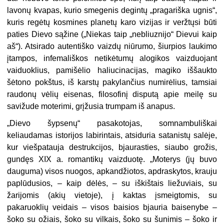
lavonų kvapas, kurio smegenis degintų „pragariška ugnis“,
kuris regėtų kosmines planetų karo vizijas ir veržtųsi būti
paties Dievo sąžine („Niekas taip „nebliuznijo“ Dievui kaip
aš“). Atsirado autentiško vaizdų niūrumo, šiurpios laukimo
įtampos, infemališkos netikėtumų alogikos vaizduojant
vaiduoklius, pamišėlio haliucinacijas, magiko iššaukto
šėtono pokštus, iš karstų pakylančius numirėlius, tamsiai
raudonų vėlių eisenas, filosofinį disputą apie meilę su
savižude moterimi, grįžusia trumpam iš anapus.
„Dievo šypsenų“ pasakotojas, somnambuliškai
keliaudamas istorijos labirintais, atsiduria satanistų salėje,
kur viešpatauja destrukcijos, bjaurasties, siaubo grožis,
gundęs XIX a. romantikų vaizduotę. „Moterys (jų buvo
dauguma) visos nuogos, apkandžiotos, apdraskytos, krauju
paplūdusios, – kaip dėlės, – su iškištais liežuviais, su
žarijomis (akių vietoje), į kaktas įsmeigtomis, su
pakaruoklių veidais – visos baisios bjauria baisenybe –
šoko su ožiais, šoko su vilkais, šoko su šunimis – šoko ir