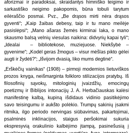
aforizmai ir paradoksai, skraidantys himniško teigimo ir
sarkastiško neigimo pakopomis, būna tobuli tarytum
eilėraščio posmai. Pvz., „Be drąsos mirti nėra drąsos
gyventi“; „Kaip žaibas debesy, taip ir tu mano meilėje
pasislėpsi“; „Mano ašaras žemės kirminai laka, o mano
skausmo balsą velnių viesulas naikina: didvyrių kapai tyli“;
„Idealai – bibliotekose, muziejuose. Niekšybė –
gyvenime“; „Kodėl geras žmogus – visur mėšlas pikto gėlei
augti ir žydėti?“; „Išvijom dvasią, liko mums degtinė“.
„Erškėčių vainikas“ (1908) – pirmoji modernios lietuviškos
prozos knyga, neišmarginta folkloro stilizacijos pratybų. Iš
filosofinių sąvokų, mitologinių įvaizdžių, emocingų
poetizmų ir Biblijos intonacijų J. A. Herbačiauskas kalėsi
manifestinę kalbą, kupiną išdidaus vidinio pasitikėjimo
savo teisingumu ir aukšto polėkio. Trumpų sakinių įsakmi
ritmika, ilgo periodo nervingas siūbavimas, pakartojimai,
psalminės inklinacijos, staigus peršokimai sukuria
ekspresyvią orakulinio kalbėjimo įtampą, pasinešusią į