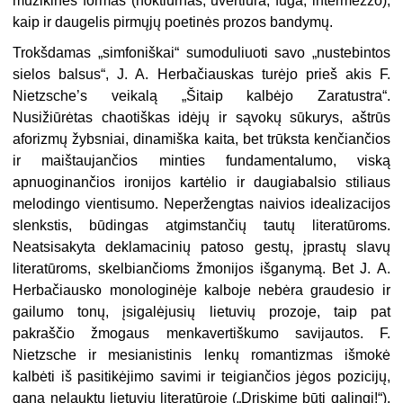
muzikines formas (noktiurnas, uvertiūra, fuga, intermezzo),
kaip ir daugelis pirmųjų poetinės prozos bandymų.
Trokšdamas „simfoniškai“ sumoduliuoti savo „nustebintos
sielos balsus“, J. A. Herbačiauskas turėjo prieš akis F.
Nietzsche’s veikalą „Šitaip kalbėjo Zaratustra“.
Nusižiūrėtas chaotiškas idėjų ir sąvokų sūkurys, aštrūs
aforizmų žybsniai, dinamiška kaita, bet trūksta kenčiančios
ir maištaujančios minties fundamentalumo, viską
apnuoginančios ironijos kartėlio ir daugiabalsio stiliaus
melodingo vientisumo. Neperžengtas naivios idealizacijos
slenkstis, būdingas atgimstančių tautų literatūroms.
Neatsisakyta deklamacinių patoso gestų, įprastų slavų
literatūroms, skelbiančioms žmonijos išganymą. Bet J. A.
Herbačiausko monologinėje kalboje nebėra graudesio ir
gailumo tonų, įsigalėjusių lietuvių prozoje, taip pat
pakraščio žmogaus menkavertiškumo savijautos. F.
Nietzsche ir mesianistinis lenkų romantizmas išmokė
kalbėti iš pasitikėjimo savimi ir teigiančios jėgos pozicijų,
gana nelauktų lietuvių literatūroje („Drįskime būti galingi!“).