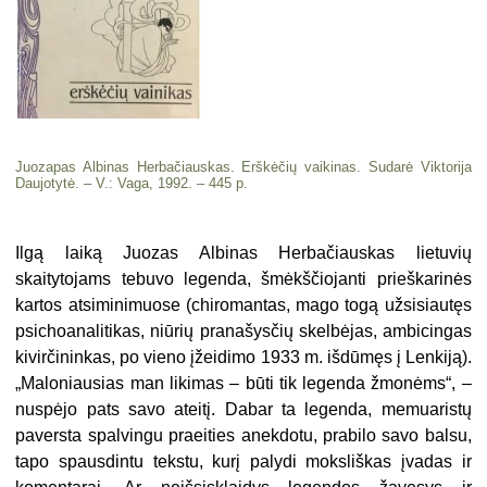
Juozapas Albinas Herbačiauskas. Erškėčių vaikinas. Sudarė Viktorija
Daujotytė. – V.: Vaga, 1992. – 445 p.
Ilgą laiką Juozas Albinas Herbačiauskas lietuvių
skaitytojams tebuvo legenda, šmėkščiojanti prieškarinės
kartos atsiminimuose (chiromantas, mago togą užsisiautęs
psichoanalitikas, niūrių pranašysčių skelbėjas, ambicingas
kivirčininkas, po vieno įžeidimo 1933 m. išdūmęs į Lenkiją).
„Maloniausias man likimas – būti tik legenda žmonėms“, –
nuspėjo pats savo ateitį. Dabar ta legenda, memuaristų
paversta spalvingu praeities anekdotu, prabilo savo balsu,
tapo spausdintu tekstu, kurį palydi moksliškas įvadas ir