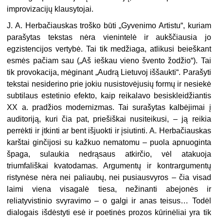
improvizacijų klausytojai.
J. A. Herbačiauskas troško būti „Gyvenimo Artistu“, kuriam
parašytas tekstas nėra vienintelė ir aukščiausia jo
egzistencijos vertybė. Tai tik medžiaga, atlikusi beieškant
esmės pačiam sau („Aš ieškau vieno švento žodžio“). Tai
tik provokacija, mėginant „Audrą Lietuvoj iššaukti“. Parašyti
tekstai nesiderino prie jokiu nusistovėjusių formų ir nesiekė
subtilaus estetinio efekto, kaip reikalavo besiskleidžiantis
XX a. pradžios modernizmas. Tai surašytas kalbėjimai į
auditoriją, kuri čia pat, priešiškai nusiteikusi, – ją reikia
perrėkti ir įtkinti ar bent išjuokti ir įsiutinti. A. Herbačiauskas
karštai ginčijosi su kažkuo nematomu – puola apnuoginta
špaga, sulaukia nedrąsaus atkirčio, vėl atakuoja
triumfališkai kvatodamas. Argumentų ir kontrargumentų
ristynėse nėra nei paliaubų, nei pusiausvyros – čia visad
laimi viena visagalė tiesa, nežinanti abejonės ir
reliatyvistinio svyravimo – o galgi ir anas teisus… Todėl
dialogais išdėstyti esė ir poetinės prozos kūrinėliai yra tik