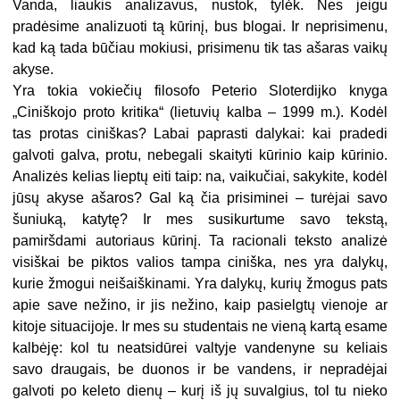
Vanda, liaukis analizavus, nustok, tylėk. Nes jeigu
pradėsime analizuoti tą kūrinį, bus blogai. Ir neprisimenu,
kad ką tada būčiau mokiusi, prisimenu tik tas ašaras vaikų
akyse.
Yra tokia vokiečių filosofo Peterio Sloterdijko knyga
„Ciniškojo proto kritika“ (lietuvių kalba – 1999 m.). Kodėl
tas protas ciniškas? Labai paprasti dalykai: kai pradedi
galvoti galva, protu, nebegali skaityti kūrinio kaip kūrinio.
Analizės kelias lieptų eiti taip: na, vaikučiai, sakykite, kodėl
jūsų akyse ašaros? Gal ką čia prisiminei – turėjai savo
šuniuką, katytę? Ir mes susikurtume savo tekstą,
pamiršdami autoriaus kūrinį. Ta racionali teksto analizė
visiškai be piktos valios tampa ciniška, nes yra dalykų,
kurie žmogui neišaiškinami. Yra dalykų, kurių žmogus pats
apie save nežino, ir jis nežino, kaip pasielgtų vienoje ar
kitoje situa­cijoje. Ir mes su studentais ne vieną kartą esame
kalbėję: kol tu neatsidūrei valtyje vandenyne su keliais
savo draugais, be duonos ir be vandens, ir nepradėjai
galvoti po keleto dienų – kurį iš jų suvalgius, tol tu nieko