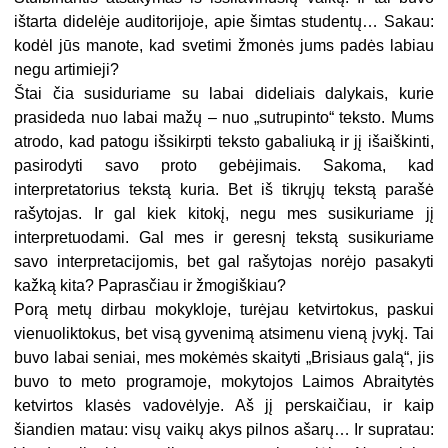
ištarta didelėje auditorijoje, apie šimtas studentų… Sakau:
kodėl jūs manote, kad svetimi žmonės jums padės labiau
negu artimieji?
Štai čia susiduriame su labai dideliais dalykais, kurie
prasideda nuo labai mažų – nuo „sutrupinto“ teksto. Mums
atrodo, kad patogu išsikirpti teksto gabaliuką ir jį išaiškinti,
pasirodyti savo proto gebėjimais. Sakoma, kad
interpretatorius tekstą kuria. Bet iš tikrųjų tekstą parašė
rašytojas. Ir gal kiek kitokį, negu mes susikuriame jį
interpretuodami. Gal mes ir geresnį tekstą susikuriame
savo interpretacijomis, bet gal rašytojas norėjo pasakyti
kažką kita? Paprasčiau ir žmogiškiau?
Porą metų dirbau mokykloje, turėjau ketvirtokus, paskui
vienuoliktokus, bet visą gyvenimą atsimenu vieną įvykį. Tai
buvo labai seniai, mes mokėmės skaityti „Brisiaus galą“, jis
buvo to meto programoje, mokytojos Laimos Abraitytės
ketvirtos klasės vadovėlyje. Aš jį perskaičiau, ir kaip
šiandien matau: visų vaikų akys pilnos ašarų… Ir supratau: