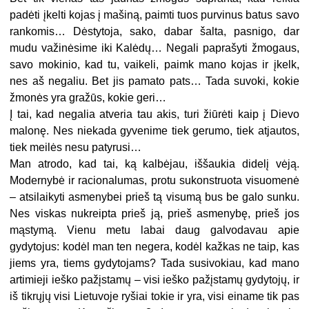
padėti įkelti kojas į mašiną, paimti tuos purvinus batus savo
rankomis… Dėstytoja, sako, dabar šalta, pasnigo, dar
mudu važinėsime iki Kalėdų… Negali paprašyti žmogaus,
savo mokinio, kad tu, vaikeli, paimk mano kojas ir įkelk,
nes aš negaliu. Bet jis pamato pats… Tada suvoki, kokie
žmonės yra gražūs, kokie geri…
Į tai, kad negalia atveria tau akis, turi žiūrėti kaip į Dievo
malonę. Nes niekada gyvenime tiek gerumo, tiek atjautos,
tiek meilės nesu patyrusi…
Man atrodo, kad tai, ką kalbėjau, iššaukia didelį vėją.
Modernybė ir racionalumas, protu sukonstruota visuomenė
– atsilaikyti asmenybei prieš tą visumą bus be galo sunku.
Nes viskas nukreipta prieš ją, prieš asmenybę, prieš jos
mąstymą. Vienu metu labai daug galvodavau apie
gydytojus: kodėl man ten negera, kodėl kažkas ne taip, kas
jiems yra, tiems gydytojams? Tada susivokiau, kad mano
artimieji ieško pažįstamų – visi ieško pažįstamų gydytojų, ir
iš tikrųjų visi Lietuvoje ryšiai tokie ir yra, visi einame tik pas