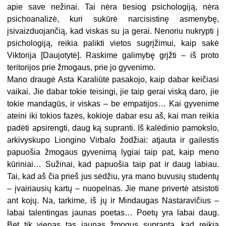
apie save nežinai. Tai nėra tiesiog psichologiją, nėra
psichoanalizė, kuri sukūrė narcisistinę asmenybę,
įsivaizduojančią, kad viskas su ja gerai. Nenoriu nukrypti į
psichologiją, reikia palikti vietos sugrįžimui, kaip sakė
Viktorija [Daujotytė]. Raskime galimybę grįžti – iš proto
teritorijos prie žmogaus, prie jo gyvenimo.
Mano draugė Asta Karaliūtė pasakojo, kaip dabar keičiasi
vaikai. Jie dabar tokie teisingi, jie taip gerai viską daro, jie
tokie mandagūs, ir viskas – be empatijos… Kai gyvenime
ateini iki tokios fazės, kokioje dabar esu aš, kai man reikia
padėti apsirengti, daug ką supranti. Iš kalėdinio pamokslo,
arkivyskupo Liongino Virbalo žodžiai: atjauta ir gailestis
papuošia žmogaus gyvenimą lygiai taip pat, kaip meno
kūriniai… Sužinai, kad papuošia taip pat ir daug labiau.
Tai, kad aš čia prieš jus sėdžiu, yra mano buvusių studentų
– įvairiausių kartų – nuopelnas. Jie mane privertė atsistoti
ant kojų. Na, tarkime, iš jų ir Mindaugas Nastaravičius –
labai talentingas jaunas poetas… Poetų yra labai daug.
Bet tik vienas tas jaunas žmogus supranta, kad reikia