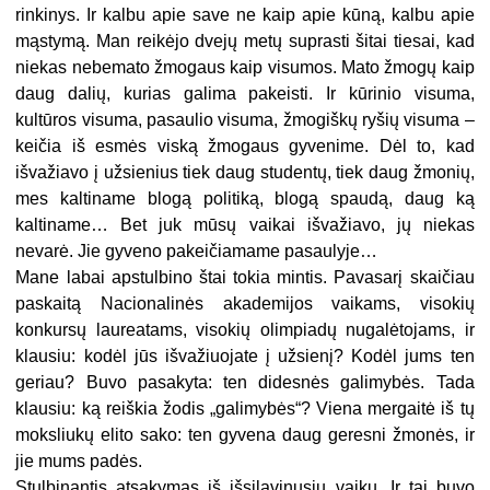
rinkinys. Ir kalbu apie save ne kaip apie kūną, kalbu apie
mąstymą. Man reikėjo dvejų metų suprasti šitai tiesai, kad
niekas nebemato žmogaus kaip visumos. Mato žmogų kaip
daug dalių, kurias galima pakeisti. Ir kūrinio visuma,
kultūros visuma, pasaulio visuma, žmogiškų ryšių visuma –
keičia iš esmės viską žmogaus gyvenime. Dėl to, kad
išvažiavo į užsienius tiek daug studentų, tiek daug žmonių,
mes kaltiname blogą politiką, blogą spaudą, daug ką
kaltiname… Bet juk mūsų vaikai išvažiavo, jų niekas
nevarė. Jie gyveno pakeičiamame pasaulyje…
Mane labai apstulbino štai tokia mintis. Pavasarį skaičiau
paskaitą Nacionalinės akademijos vaikams, visokių
konkursų laureatams, visokių olimpiadų nugalėtojams, ir
klausiu: kodėl jūs išvažiuojate į užsienį? Kodėl jums ten
geriau? Buvo pasakyta: ten didesnės galimybės. Tada
klausiu: ką reiškia žodis „galimybės“? Viena mergaitė iš tų
moksliukų elito sako: ten gyvena daug geresni žmonės, ir
jie mums padės.
Stulbinantis atsakymas iš išsilavinusių vaikų. Ir tai buvo