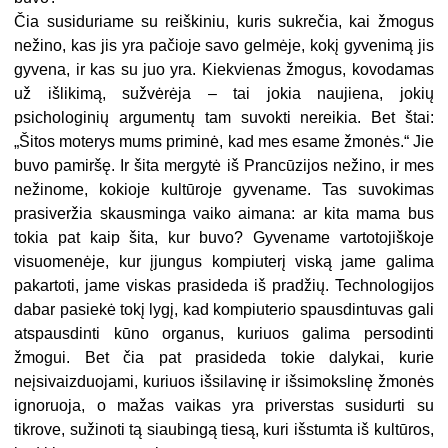
Čia susiduriame su reiškiniu, kuris sukrečia, kai žmogus
nežino, kas jis yra pačioje savo gelmėje, kokį gyvenimą jis
gyvena, ir kas su juo yra. Kiekvienas žmogus, kovodamas
už išlikimą, sužvėrėja – tai jokia naujiena, jokių
psichologinių argumentų tam suvokti nereikia. Bet štai:
„Šitos moterys mums priminė, kad mes esame žmonės.“ Jie
buvo pamiršę. Ir šita mergytė iš Prancūzijos nežino, ir mes
nežinome, kokioje kultūroje gyvename. Tas suvokimas
prasiveržia skausminga vaiko aimana: ar kita mama bus
tokia pat kaip šita, kur buvo? Gy­vename vartotojiškoje
visuomenėje, kur įjungus kompiuterį viską jame galima
pakartoti, jame viskas prasideda iš pradžių. Technologijos
dabar pasiekė tokį lygį, kad kompiuterio spausdintuvas gali
atspausdinti kūno organus, kuriuos galima persodinti
žmogui. Bet čia pat prasideda tokie dalykai, kurie
neįsivaizduojami, kuriuos išsilavinę ir išsimokslinę žmonės
ignoruoja, o mažas vaikas yra priverstas susidurti su
tikrove, sužinoti tą siaubingą tiesą, kuri išstumta iš kultūros,