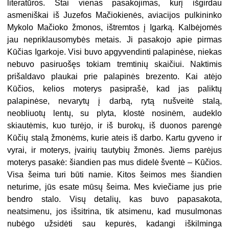
literatūros. Štai vienas pasakojimas, kurį išgirdau
asmeniškai iš Juzefos Mačiokienės, aviacijos pulkininko
Mykolo Mačioko žmonos, ištremtos į Igarką. Kalbėjomės
jau nepriklausomybės metais. Ji pasakojo apie pirmas
Kūčias Igarkoje. Visi buvo apgyvendinti palapinėse, niekas
nebuvo pasiruošęs tokiam tremtinių skaičiui. Naktimis
prišaldavo plaukai prie palapinės brezento. Kai atėjo
Kūčios, kelios moterys pasiprašė, kad jas paliktų
palapinėse, nevarytų į darbą, rytą nušveitė stalą,
neobliuotų lentų, su plyta, klostė nosinėm, audeklo
skiautėmis, kuo turėjo, ir iš burokų, iš duonos parengė
Kūčių stalą žmonėms, kurie ateis iš darbo. Kartu gyveno ir
vyrai, ir moterys, įvairių tautybių žmonės. Jiems parėjus
moterys pasakė: šiandien pas mus didelė šventė – Kūčios.
Visa šeima turi būti namie. Kitos šeimos mes šiandien
neturime, jūs esate mūsų šeima. Mes kviečiame jus prie
bendro stalo. Visų detalių, kas buvo papasakota,
neatsimenu, jos išsitrina, tik atsimenu, kad musulmonas
nubėgo užsidėti sau kepurės, kadangi iškilminga