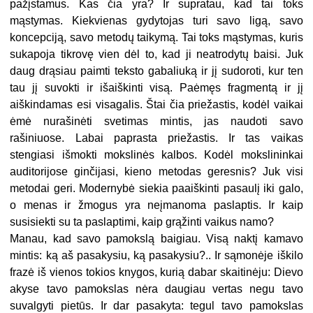
pažįstamus. Kas čia yra? Ir supratau, kad tai toks
mąstymas. Kiekvienas gydytojas turi savo ligą, savo
koncepciją, savo metodų taikymą. Tai toks mąstymas, kuris
sukapoja tikrovę vien dėl to, kad ji neatrodytų baisi. Juk
daug drąsiau paimti teksto gabaliuką ir jį sudoroti, kur ten
tau jį suvokti ir išaiškinti visą. Paėmęs fragmentą ir jį
aiškindamas esi visagalis. Štai čia priežastis, kodėl vaikai
ėmė nurašinėti svetimas mintis, jas naudoti savo
rašiniuose. Labai paprasta priežastis. Ir tas vaikas
stengiasi išmokti mokslinės kalbos. Kodėl mokslininkai
auditorijose ginčijasi, kieno metodas geresnis? Juk visi
metodai geri. Modernybė siekia paaiškinti pasaulį iki galo,
o menas ir žmogus yra neįmanoma paslaptis. Ir kaip
susisiekti su ta paslaptimi, kaip grąžinti vaikus namo?
Manau, kad savo pamokslą baigiau. Visą naktį kamavo
mintis: ką aš pasakysiu, ką pasakysiu?.. Ir sąmonėje iškilo
frazė iš vienos tokios knygos, kurią dabar skaitinėju: Dievo
akyse tavo pamokslas nėra daugiau vertas negu tavo
suvalgyti pietūs. Ir dar pasakyta: tegul tavo pamokslas