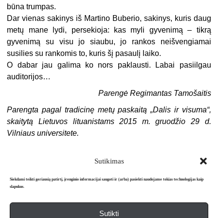
būna trumpas.
Dar vienas sakinys iš Martino Buberio, sakinys, kuris daug
metų mane lydi, persekioja: kas myli gyvenimą – tikrą
gyvenimą su visu jo siaubu, jo rankos neišvengiamai
susilies su rankomis to, kuris šį pasaulį laiko.
O dabar jau galima ko nors paklausti. Labai pasiilgau
auditorijos…
Parengė Regimantas Tamošaitis
Parengta pagal tradicinę metų paskaitą „Dalis ir visuma“,
skaitytą Lietuvos lituanistams 2015 m. gruodžio 29 d.
Vilniaus universitete.
Sutikimas
Siekdami teikti geriausią patirtį, įrenginio informacijai saugoti ir (arba) pasiekti naudojame tokias technologijas kaip
slapukus.
Sutikti