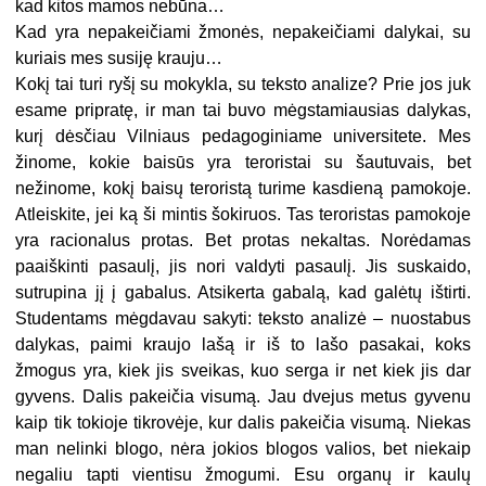
kad kitos mamos nebūna…
Kad yra nepakeičiami žmonės, nepakeičiami dalykai, su
kuriais mes susiję krauju…
Kokį tai turi ryšį su mokykla, su teksto analize? Prie jos juk
esame pripratę, ir man tai buvo mėgstamiausias dalykas,
kurį dėsčiau Vilniaus pedagoginiame universitete. Mes
žinome, kokie baisūs yra teroristai su šautuvais, bet
nežinome, kokį baisų teroristą turime kasdieną pamokoje.
Atleiskite, jei ką ši mintis šokiruos. Tas teroristas pamokoje
yra racionalus protas. Bet protas nekaltas. Norėdamas
paaiškinti pasaulį, jis nori valdyti pasaulį. Jis suskaido,
sutrupina jį į gabalus. Atsikerta gabalą, kad galėtų ištirti.
Studentams mėgdavau sakyti: teksto analizė – nuostabus
dalykas, paimi kraujo lašą ir iš to lašo pasakai, koks
žmogus yra, kiek jis sveikas, kuo serga ir net kiek jis dar
gyvens. Dalis pakeičia visumą. Jau dvejus metus gyvenu
kaip tik tokioje tikrovėje, kur dalis pakeičia visumą. Niekas
man nelinki blogo, nėra jokios blogos valios, bet niekaip
negaliu tapti vientisu žmogumi. Esu organų ir kaulų