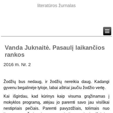
literatūros žurnalas
Vanda Juknaitė. Pasaulį laikančios
rankos
2016 m. Nr. 2
Žodžių bus nedaug, ir žodžių nereikia daug. Kadangi
gyvenu begalinėje tyloje, labai aštriai jaučiu žodžio vertę.
Kai išgirdau, kad kūrinys kaip visuma grąžinamas į
mokyklos programą, atė­jau jo paremti savo jau visiškai
nestipriais pečiais. Paremti pavyzdžiais, tolimais nuo