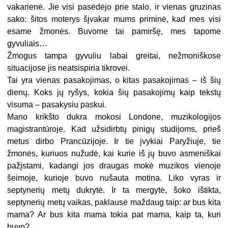
vakarienė. Jie visi pasėdėjo prie stalo, ir vienas gruzinas
sako: šitos moterys šįvakar mums priminė, kad mes visi
esame žmonės. Buvome tai pamiršę, mes ta­pome
gyvuliais…
Žmogus tampa gyvuliu labai greitai, nežmoniškose
situacijose jis neatsispiria tikrovei.
Tai yra vienas pasakojimas, o kitas pasakojimas – iš šių
dienų. Koks jų ryšys, kokia šių pasakojimų kaip tekstų
visuma – pasakysiu paskui.
Mano krikšto dukra mokosi Londone, muzikologijos
magistrantūroje. Kad užsidirbtų pinigų studijoms, prieš
metus dirbo Prancūzijoje. Ir tie įvykiai Paryžiuje, tie
žmonės, kuriuos nužudė, kai kurie iš jų buvo asmeniškai
pažįstami, kadangi jos draugas mokė muzikos vienoje
šeimoje, kurioje buvo nušauta motina. Liko vyras ir
septynerių metų dukrytė. Ir ta mergytė, šoko ištikta,
septynerių metų vaikas, paklausė maždaug taip: ar bus kita
mama? Ar bus kita mama tokia pat mama, kaip ta, kuri
buvo?