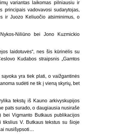
mų variantas laiko­mas pilniausiu ir
is principais vadovavosi sudary­tojas,
os ir Juozo Keliuočio atsiminimus, o
o Nykos-Niliūno bei Jono Kuzmickio
jos lai­dotuvės“, nes šis kūrinėlis su
 Česlovo Kudabos straipsnis „Gamtos
sąvo­ka yra tiek plati, o vaižgantinės
anoma sudėti ne tik į vieną skyrių, bet
trylika tekstų iš Kauno arkivyskupijos
ne pats surado, o dau­giausia nusirašė
) bei Vigmanto Butkaus publika­cijos
i tikslius V. Butkaus tekstus su šioje
nai nusišypsoti…