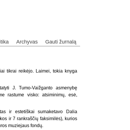
itika
Archyvas
Gauti žurnalą
 tikrai reikėjo. Laimei, tokia knyga
tatyti J. Tu­mo-Vaižganto asmenybę
me rastume visko: atsimini­mų, esė,
as ir estetiš­kai sumaketavo Dalia
os ir 7 rankraščių fak­similės), kurios
atūros muziejaus fondų.