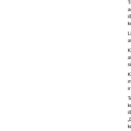
T
a
i
k
L
a
K
a
s
K
m
i
T
k
i
„
k