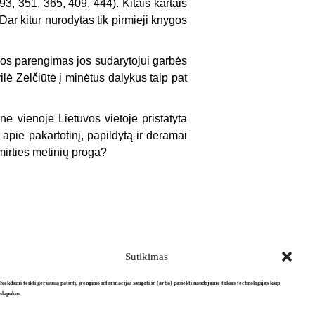
3, 351, 365, 409, 444). Kitais kartais
Dar kitur nurodytas tik pirmieji knygos
ygos parengimas jos sudarytojui garbės
lė Zelčiūtė į minėtus dalykus taip pat
ne vienoje Lietuvos vietoje pristatyta
apie pakartotinį, pa­pildytą ir deramai
mirties metinių proga?
Sutikimas
Siekdami teikti geriausią patirtį, įrenginio informacijai saugoti ir (arba) pasiekti naudojame tokias technologijas kaip
slapukus.