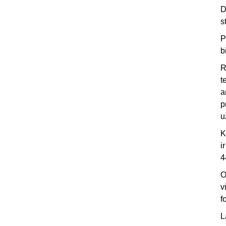
D
s
P
b
R
t
a
p
u
K
i
4
O
v
f
L