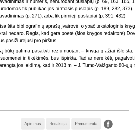
avadinimas ir numeris, nenurodant puslapių (p. 69, 163, 165, 19
urodomas tik publikacijos pirmasis puslapis (p. 189, 282, 373). 
avadinimas (p. 271),
arba tik pirmieji puslapiai (p. 391, 432).
isa šita bibliografinių aprašų įvairovė, o ypač tekstologinis kn
ikrai nedaro. Regis, kad gera poetė (šios knygos redaktorė) Dovi
us pasižiūrėjusi pro pirštus.
ą būtų galima pasakyti reziumuojant – knyga gražiai išleista, 
isuomenei ir, tikėkimės, bus išpirkta. Tad ar nereikėtų pagalvoti 
arengtą jos leidimą, kad ir 2013 m. – J. Tumo-Vaižganto 80-ųjų 
Apie mus
Redakcija
Prenumerata