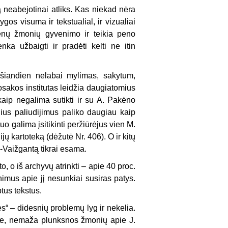
ą ne­abejotinai atliks. Kas niekad nėra
os visuma ir tekstualial, ir vizualiai
ienų žmonių gyvenimo ir teikia peno
a užbaigti ir pradėti kelti ne itin
šiandien ne­labai mylimas, sakytum,
tosakos institutas lei­džia daugiatomius
ip negalima sutikti ir su A. Pa­kėno
ius pa­liudijimus paliko daugiau kaip
o galima įsitikin­ti peržiūrėjus vien M.
jų kartoteką (dėžutė Nr. 406). O ir kitų
-Vaižgantą tikrai esama.
 o iš archyvų atrinkti – apie 40 proc.
nimus apie jį nesunkiai susiras patys.
tus tekstus.
ės“ – didesnių problemų lyg ir nekelia.
ome, nemaža plunksnos žmonių apie J.