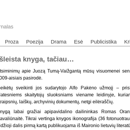
rnalas
Proza
Poezija
Drama
Esė
Publicistika
Kr
išleista knyga, tačiau…
tsiminimų apie Juozą Tumą-Vaiž­gantą mūsų visuomenei seniai
009-aisiais pasirodė.
eikėtų sveikinti jos sudarytojo Alfo Pakėno užmojį – pris
latesniems skaitytojų sluoksniams viename leidi­nyje, kuria
traipsnių, laiškų, archyvinių dokumentų, netgi eilėraščių.
nygą labai gražiai apipavidalino dailininkas Romas Orant
avaliūnaitė. Tikrai vertinga knygos ikonografija (36 fotonuotrauk
idžioji dalis pirmą kartą publikuojama iš Maironio lietu­vių liter