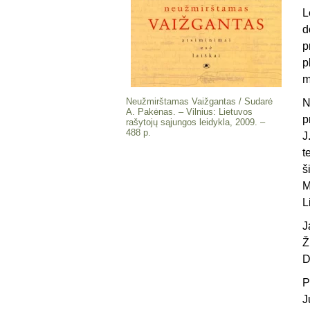
L
d
p
p
m
Neužmirštamas Vaižgantas / Sudarė
N
A. Pakėnas. – Vilnius: Lietuvos
p
rašytojų sąjun­gos leidykla, 2009. –
488 p.
J
t
š
M
L
J
Ž
D
P
J