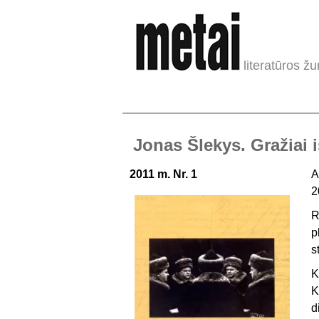
literatūros žu
Jonas Šlekys. Gražiai 
2011 m. Nr. 1
A
2
R
p
s
K
K
d