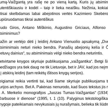
umą-Vaiž­gantą yra rašę ne po vieną kartą. Kuris jų atsimini
utentiškiausiu ir kodėl – taip ir lieka neaišku. Nežinia, kokia
štisai skelbdamas labai abejoti­nos vertės Kazimiero Skebėr
upiūruodamas tikrai autentiškus
iudo Giros, Antano Miškinio, Augus­tino Griciaus, Alfons
tsiminimus?
ažin ar vertėjo dėti į leidinį An­tano Vienuolio apsakymą „Dve
tsiminimais neturi nieko bendra. Panašių abejonių kelia ir
ietuvų dainius“, su atsiminimais vėlgi nieko bendra ne­turintis.
etvirtame knygos skyriuje pub­likuojama „vaižgantika“. Betgi ši 
e­džiagos yra tiek daug ne tik Lietuvoje, bet ir JAV, kad jos neįm
r į atskirą lei­dinį (tam reikėtų ištisos knygų serijos).
eigiamai reikia vertinti tai, kad šiame skyriuje publikuojama 
urijos archyvo. Bet A. Pakėnas nenurodo, kad šiuos tekstus jis 
š A. Merkelio mono­grafijos „Juozas Tumas-Vaižgantas“ (1934
Darbuose ir dienose“ (1995, t. 1 (10). Palyginus tekstologiška
nygoje pateikiamais nevykusiais jų nurašymais, belieka tik liūd