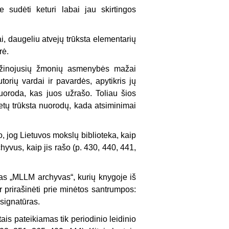
 sudėti keturi labai jau skirtingos
i, daugeliu atvejų trūksta elementarių
rė.
pažinojusių žmonių asmenybės mažai
orių vardai ir pavardės, apytikris jų
uoroda, kas juos užrašo. Toliau šios
etų trūks­ta nuorodų, kada atsiminimai
o, jog Lietuvos mokslų biblioteka, kaip
rchyvus, kaip jis rašo (p. 430, 440, 441,
das „MLLM archyvas“, kurių knygoje iš
ir prirašinėti prie minėtos santrumpos:
 signatūras.
tais pateikiamas tik periodinio leidinio