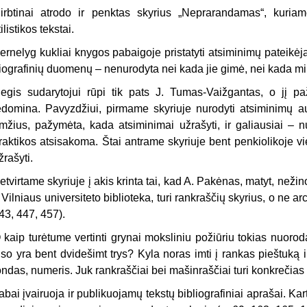
irbtinai atrodo ir penktas skyrius „Neprarandamas“, kuriame
tilistikos tekstai.
ernelyg kukliai knygos pabaigoje pristatyti atsiminimų pateikėja
iografinių duomenų – nenurodyta nei kada jie gimė, nei kada mi
egis sudarytojui rūpi tik pats J. Tumas-Vaižgantas, o jį 
edomina. Pavyzdžiui, pirmame skyriuje nurodyti atsiminimų aut
mžius, pažymėta, kada atsiminimai užrašyti, ir galiausiai – n
raktikos atsisakoma. Štai antrame skyriuje bent penkiolikoje vi
žrašyti.
etvirtame skyriuje į akis krinta tai, kad A. Pakėnas, matyt, nežin
r Vilniaus universiteto bib­lioteka, turi rankraščių skyrius, o ne a
43, 447, 457).
 kaip turėtume vertinti grynai moksliniu požiūriu tokias nuoro
i­so yra bent dvidešimt trys? Kyla noras imti į rankas pieštuką 
ondas, nu­meris. Juk rankraščiai bei mašinraš­čiai turi konkrečias
abai įvairuoja ir publikuojamų tekstų bibliografiniai aprašai. Kar