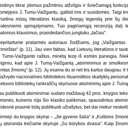
eidinys tikrai įdomus pažintiniu atžvilgiu ir šviečiamąją funkcij
omėjęsis J. Tumu-Vaižgantu, galbūt ims ir susidomės. Taigi knyg
riartina mūsų literatūros klasiką, žmogų legendą prie šų d
latesniems apmąstymams. Tuo pagiriamąją recenziją dalį tenk
alonius klausimus, prasidedan­čius jungtuku „tačiau“.
epritartume pratarmės autoriaus žodžiams, jog „Vaižgantas 
rimirštas“ (p. 11). Jau vien faktas, kad Lietuvių literatūros ir tau
. Tumo-Vaižganto raštus, minėtą tezę iš esmės paneigia. Nieka
eiginiu, kad apie J. Tumą-Vaiž­gantą „atsiminimus ar smulkesn
imtas žmonių“ (p. 12). Jų esama du ar net tris kartus daugiau. Ir tu
ažvydo nacio­nalinės bibliotekos lituanistikos skai­tyklų personali
ietuvos bibliotekų rankraščių skyriuose atsiminimų apie J. Tumą
au publikuoti atsiminimai sudaro maždaug 42 proc. knygos teksto,
mo­nės, kuriems rūpi šio klasiko paliki­mas, spausdintus atsimi
idesnė pras­mė būtų publikuoti užrašytus, bet dar niekur neskelb
irmieji du knygos skyriai – „Jie gyveno šalia“ ir „Kultūros žmon
ų atsiranda trečiame skyriuje „Su kūry­bos dvasia“. Kaip žin