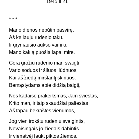
1945 II 21
* * *
Mano dienos nebūtin pasvirę.
Aš keliauju rudenio taku.
Ir gryniausio aukso vainiku
Mano kaklą puošia lapai mirę.
Gera grožiu rudenio man svaigti
Vario soduos ir šiluos liūdnuos,
Kai aš žiedą mirštantį skinuos,
Bemąstydams apie didžią baigtį,
Nes kadaise prakeiksmas, Jam sviestas,
Krito man, ir taip skaudžiai paliestas
Aš tapau bekraštės vienumos,
Jog vien trokštu rudeniu svaigintis,
Nevaisingais jo žiedais dabintis
Ir vienatvėj laukt piktos žiemos.