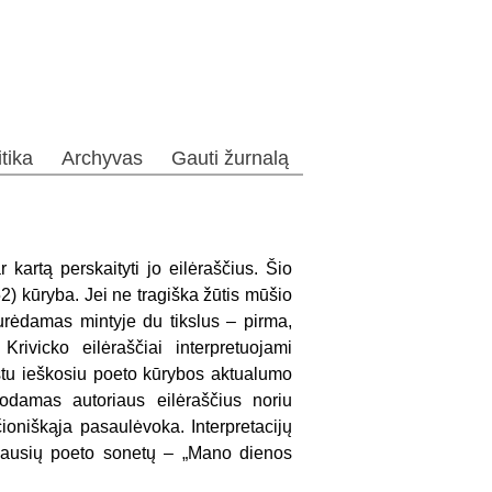
itika
Archyvas
Gauti žurnalą
 kartą perskaityti jo eilėraščius. Šio
) kūryba. Jei ne tragiška žūtis mūšio
urėdamas mintyje du tikslus – pirma,
rivicko eilėraščiai interpretuojami
ekstu ieškosiu poeto kūrybos aktualumo
odamas autoriaus eilėraščius noriu
čioniškąja pasaulėvoka. Interpretacijų
iausių poeto sonetų – „Mano dienos