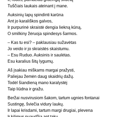
Tuščiais laukais ateinant į mane.
Auksinių lapų spindinti karūna
Ant jo karališkos galvos,
Ir purpurinė skraistė dengia liekną kūną,
O smilkiny žėruoja spindesys šarmos.
–
Kas tu esi? – paklausiau sužavėtas
Jo veido ir jo skraistės skaistumu.
– Esu Ruduo. Auksinis ir saulėtas.
Esu karalius šitų lygumų.
Aš įsakiau miškams margai pražysti,
Paliejau žemėn daug skaidrių dažų.
Todėl šiandieną mano karalystėj
Taip liūdna ir gražu.
Beržai nusvirusiom šakom, tartum ugnies fontanai
Sustingę, šviečia vidury laukų.
Ir lapai krisdami, tartum margi drugiai, plevena
Ir kilimus nuaudžia ant takų.