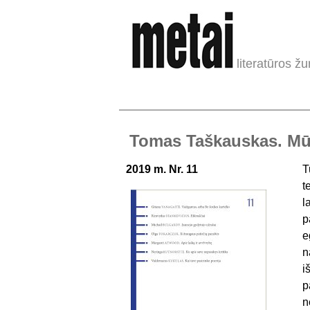
literatūros žu
Tomas Taškauskas. Mū
2019 m. Nr. 11
T
t
l
p
e
n
i
p
n