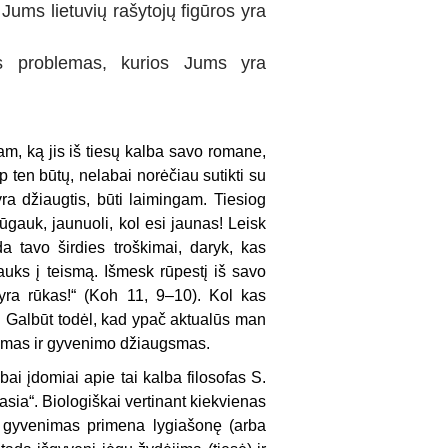
 Jums lietuvių rašytojų figūros yra
os problemas, kurios Jums yra
tam, ką jis iš tiesų kalba savo romane,
ip ten būtų, nelabai norėčiau sutikti su
a džiaugtis, būti laimingam. Tiesiog
iūgauk, jaunuoli, kol esi jaunas! Leisk
a tavo širdies troškimai, daryk, kas
auks į teismą. Išmesk rūpestį iš savo
yra rūkas!“ (Koh 11, 9–10). Kol kas
 Galbūt todėl, kad ypač aktualūs man
gumas ir gyvenimo džiaugsmas.
ai įdomiai apie tai kalba filosofas S.
sia“. Biologiškai vertinant kiekvienas
 gyvenimas primena lygiašonę (arba