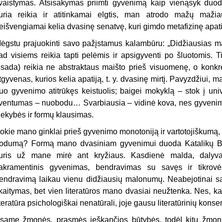
vaistymas. Atsisakymas priimti gyvenimą kaip vienąsyk duo
uria reikia ir atitinkamai elgtis, man atrodo mažų mažiau
eišvengiamai kelia dvasinę senatvę, kuri gimdo metafizinę apati
ėgstu prajuokinti savo pažįstamus kalambūru: „Didžiausias mai
ad visiems reikia tapti pelėmis ir apsigyventi po šluotomis. T
isada) reikia ne abstraktaus maišto prieš visuomenę, o konkret
tgyvenas, kurios kelia apatiją, t. y. dvasinę mirtį. Pavyzdžiui,
uo gyvenimo atitrūkęs keistuolis; baigei mokyklą – stok į univ
ventumas – nuobodu… Svarbiausia – vidinė kova, nes gyvenimo
iekybės ir formų klausimas.
okie mano ginklai prieš gyvenimo monotoniją ir vartotojiškumą,
odumą? Formą mano dvasiniam gyvenimui duoda Katalikų Bažn
uris už mane mirė ant kryžiaus. Kasdienė malda, dalyvavi
akramentinis gyvenimas, bendravimas su savęs ir tikrovė
endravimą laikau vienu didžiausių malonumų. Neabejotinai są
kaitymas, bet vien literatūros mano dvasiai neužtenka. Nes, k
iteratūra psichologiškai nenatūrali, joje gausu literatūrinių konserv
same žmonės, prasmės ieškančios būtybės, todėl kitų žmon