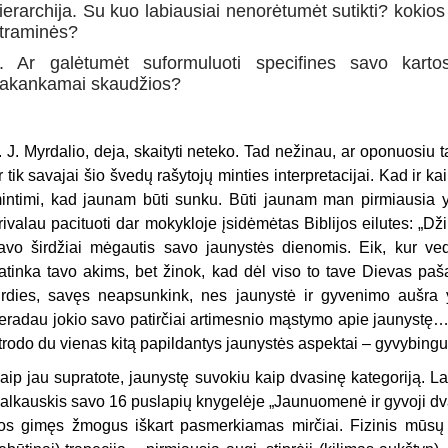
ierarchija. Su kuo labiausiai nenorėtumėt sutikti? kokios
traminės?
. Ar galėtumėt suformuluoti specifines savo kart
akankamai skaudžios?
. J. Myrdalio, deja, skaityti neteko. Tad nežinau, ar oponuosiu 
r tik savajai šio švedų rašytojų minties interpretacijai. Kad ir ka
intimi, kad jaunam būti sunku. Būti jaunam man pirmiausia yr
rivalau pacituoti dar mokykloje įsidėmėtas Biblijos eilutes: „Dž
avo širdžiai mėgautis savo jaunystės dienomis. Eik, kur ved
atinka tavo akims, bet žinok, kad dėl viso to tave Dievas paš
irdies, savęs neapsunkink, nes jaunystė ir gyvenimo aušra 
eradau jokio savo patirčiai artimesnio mąstymo apie jaunystę…
trodo du vienas kitą papildantys jaunystės aspektai – gyvybin
aip jau supratote, jaunystę suvokiu kaip dvasinę kategoriją. Lab
alkauskis savo 16 puslapių knygelėje „Jaunuomenė ir gyvoji dva
os gimęs žmogus iškart pasmerkiamas mirčiai. Fizinis mūsų