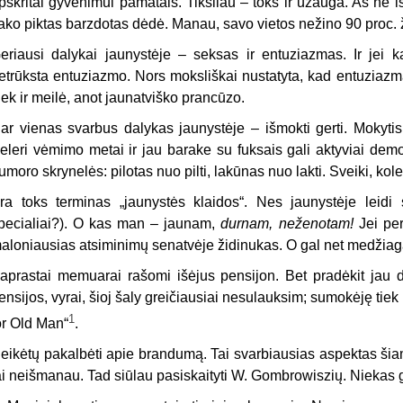
pskritai gyvenimui pamatais. Tiksliau – toks ir užauga. Aš ne išim
ako piktas barzdotas dėdė. Manau, savo vietos nežino 90 proc.
eriausi dalykai jaunystėje – seksas ir entuziazmas. Ir jei ka
etrūksta entuziazmo. Nors moksliškai nustatyta, kad entuziazmas
iek ir meilė, anot jaunatviško prancūzo.
ar vienas svarbus dalykas jaunystėje – išmokti gerti. Mokytis 
eleri vėmimo metai ir jau barake su fuksais gali aktyviai demons
umoro skrynelės: pilotas nuo pilti, lakūnas nuo lakti. Sveiki, kol
ra toks terminas „jaunystės klaidos“. Nes jaunystėje leidi s
pecialiai?). O kas man – jaunam,
durnam, neženotam!
Jei per
aloniausias atsiminimų senatvėje židinukas. O gal net medži
aprastai memuarai rašomi išėjus pensijon. Bet pradėkit jau da
ensijos, vyrai, šioj šaly greičiausiai nesulauksim; sumokėję ti
1
or Old Man“
.
eikėtų pakalbėti apie brandumą. Tai svarbiausias aspektas šiam
ai neišmanau. Tad siūlau pasiskaityti W. Gombrowiszių. Niekas 