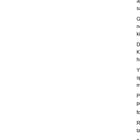
a
s
G
n
k
D
K
h
Y
s
m
P
p
f
R
t