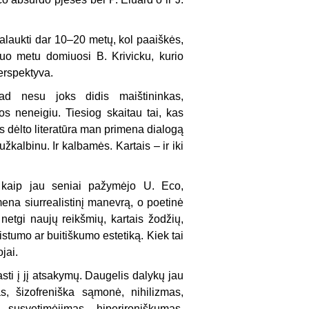
palaukti dar 10–20 metų, kol paaiškės,
Šiuo metu domiuosi B. Krivicku, kurio
erspektyva.
d nesu joks didis maištininkas,
jos neneigiu. Tiesiog skaitau tai, kas
s dėlto literatūra man primena dialogą
žkalbinu. Ir kalbamės. Kartais – ir iki
e, kaip jau seniai pažymėjo U. Eco,
ena siurrealistinį manevrą, o poetinė
netgi naujų reikšmių, kartais žodžių,
istumo ar buitiškumo estetiką. Kiek tai
jai.
sti į jį atsakymų. Daugelis dalykų jau
mas, šizofreniška sąmonė, nihilizmas,
 susvetimėjimas, hiperironiškumas,