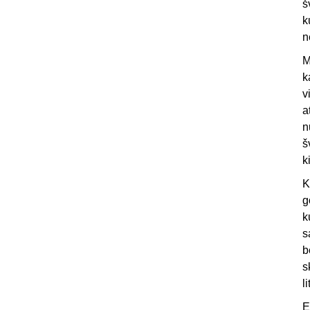
š
k
n
M
k
v
a
n
š
k
K
g
k
s
b
s
l
E