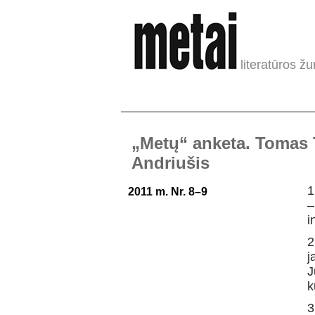
literatūros žu
„Metų“ anketa. Tomas 
Andriušis
1
2011 m. Nr. 8–9
–
i
2
j
J
k
3