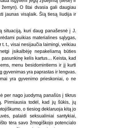
 tada išgyveni jėgų žydėjimą (tiesė) ir
as žemyn). O štai dvasia gali daugiau
 jaunas visąlaik. Šią tiesą liudija ir
ią situaciją, kuri daug panašesnė į J.
urėdami puikias materialines sąlygas,
. t., visai nesijaučia laimingi, veikiau
etgi įsikalbėję nepakeliamą būties
pasunkinę kelis kartus… Keista, kad
iems, menu besidomintiems ir jį kurti
 gyvenimas yra paprastas ir lengvas.
dymai yra gyvenimo prieskoniai, o ne
 nė per nago juodymą panašūs į tikrus
ą. Pirmiausia todėl, kad jų šūkis, jų
tojiškumo, o tiesiog deklaruoja kitą jo
vės, palaidi seksualiniai santykiai,
išto tėra savo žmogiškojo potencialo