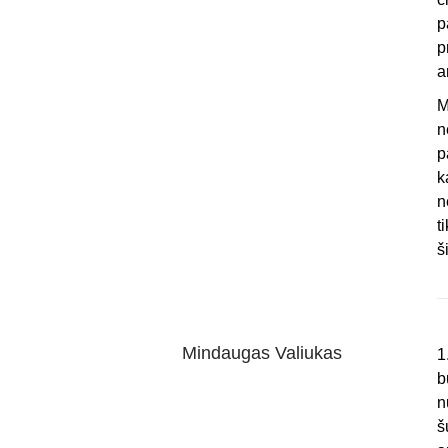
p
p
a
M
n
p
k
n
t
š
Mindaugas Valiukas
1
b
n
š