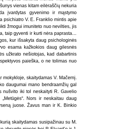
i šunys vienas kitam eilėraščių nekuria
oda įvardytas gyvenimo ir mąstymo
psichiatro V. E. Franklio mintis apie
ikti žmogui imuniteto nuo nevilties, jis
sa, taip gyventi ir kurti nėra paprasta…
gos, kur išsakyta daug psichologinės
atyvo esama kažkokios daug gilesnės
gės užkrato nešiotojas, kad dabartinis
rspektyvos paieška, o ne tolimas nuo
ar mokykloje, skaitydamas V. Mačernį.
aliko daugumai mano bendraamžių gal
ušvito iki tol neskaityti R. Gavelio
s „Metūgės“. Nors ir neskaitau daug
kyseną juose. Žavus man ir K. Binkio
a, kurią skaitydamas susipažinau su M.
o absurdo pjesės bei P. Eluard’o ir J.