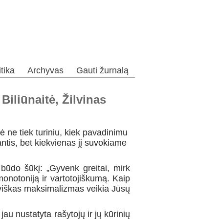
itika
Archyvas
Gauti žurnalą
iliūnaitė, Žilvinas
 ne tiek turiniu, kiek pavadinimu
antis, bet kiekvienas jį suvokiame
 būdo šūkį: „Gyvenk greitai, mirk
onotoniją ir vartotojiškumą. Kaip
viškas maksimalizmas veikia Jūsų
jau nustatyta rašytojų ir jų kūrinių