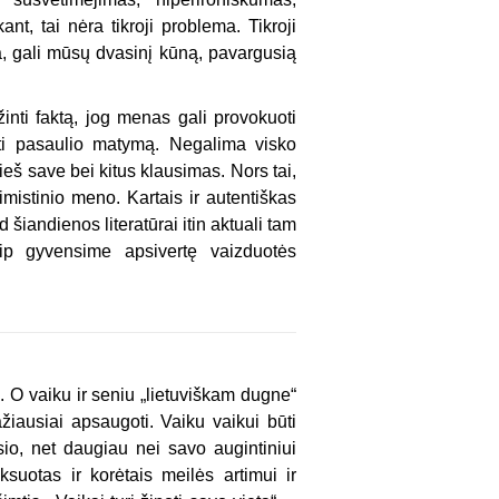
ant, tai nėra tikroji problema. Tikroji
ja, gali mūsų dvasinį kūną, pavargusią
nti faktą, jog menas gali provokuoti
pti pasaulio matymą. Negalima visko
eš save bei kitus klausimas. Nors tai,
mistinio meno. Kartais ir autentiškas
 šiandienos literatūrai itin aktuali tam
aip gyvensime apsivertę vaizduotės
s. O vaiku ir seniu „lietuviškam dugne“
ažiausiai apsaugoti. Vaiku vaikui būti
sio, net daugiau nei savo augintiniui
ksuotas ir korėtais meilės artimui ir