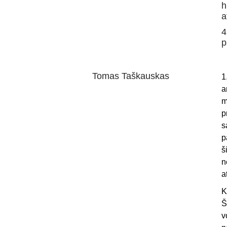
h
a
4
p
Tomas Taškauskas
1
a
m
p
s
p
š
n
a
K
Š
v