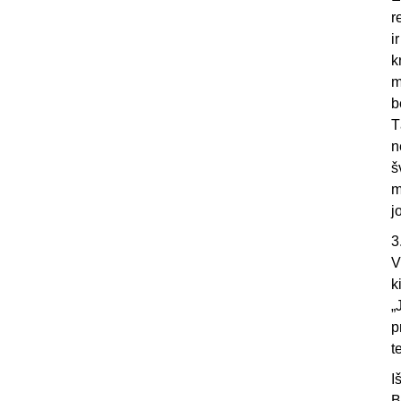
r
i
k
m
b
T
n
š
m
j
3
V
k
„
p
t
I
B