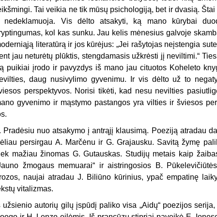
eikšmingi. Tai veikia ne tik mūsų psichologiją, bet ir dvasią. Šta
r nedeklamuoja. Vis dėlto atsakyti, ką mano kūrybai du
ryptingumas, kol kas sunku. Jau kelis mėnesius galvoje skamba 
oderniąją literatūrą ir jos kūrėjus: „Jei rašytojas neįstengia sute
ent jau neturėtų plūktis, stengdamasis užkrėsti jį neviltimi.“ Tie
ą puikiai įrodo ir pavyzdys iš mano jau cituotos Koheleto kny
evilties, daug nusivylimo gyvenimu. Ir vis dėlto už to neg
viesos perspektyvos. Norisi tikėti, kad nesu nevilties pasiutli
ano gyvenimo ir mąstymo pastangos yra vilties ir šviesos pe
os.
. Pradėsiu nuo atsakymo į antrąjį klausimą. Poeziją atradau d
ėliau persirgau A. Marčėnu ir G. Grajausku. Savitą žymę p
iek mažiau žinomas G. Gutauskas. Studijų metais kaip žaibas n
Jauno žmogaus memuarai“ ir aistringosios B. Pūkelevičiūtė
rozos, naujai atradau J. Biliūno kūrinius, ypač empatinę lai
ekstų vitalizmas.
š užsienio autorių gilų įspūdį paliko visa „Aidų“ poezijos serij
oogo ir H. Lenzo eilėmis. Iš prancūzų stipriai paveikė E. Ionesc