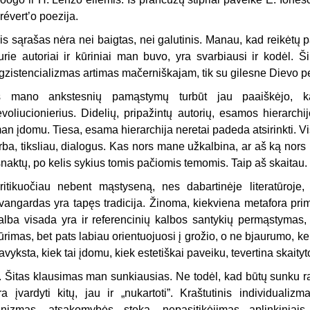
révert’o poezija.
is sąrašas nėra nei baigtas, nei galutinis. Manau, kad reikėtų 
urie autoriai ir kūriniai man buvo, yra svarbiausi ir kodėl. 
gzistencializmas artimas mačerniškajam, tik su gilesne Dievo p
š mano ankstesnių pamąstymų turbūt jau paaiškėjo, ka
evoliucionierius. Didelių, pripažintų autorių, esamos hierarchi
an įdomu. Tiesa, esama hierarchija neretai padeda atsirinkti. Vi
rba, tiksliau, dialogus. Kas nors mane užkalbina, ar aš ką nors u
šnaktų, po kelis sykius tomis pačiomis temomis. Taip aš skaitau.
ritikuočiau nebent mąstyseną, nes dabartinėje literatūroj
vangardas yra tapęs tradicija. Žinoma, kiekviena metafora prim
alba visada yra ir referencinių kalbos santykių permąstymas, 
ūrimas, bet pats labiau orientuojuosi į grožio, o ne bjaurumo, ke
avyksta, kiek tai įdomu, kiek estetiškai paveiku, tevertina skaityto
. Šitas klausimas man sunkiausias. Ne todėl, kad būtų sunku ra
ra įvardyti kitų, jau ir „nukartoti”. Kraštutinis individualiz
inizmas, atsakomybės stoka, nepasitikėjimas aplinkiniais,