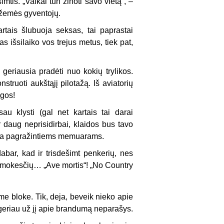
tis. „Vaikai turi žinoti savo vietą“, –
 žemės gyventojų.
rtais šlubuoja seksas, tai paprastai
 išsilaiko vos trejus metus, tiek pat,
geriausia pradėti nuo kokių trylikos.
truoti aukštąjį pilotažą. Iš aviatorių
egos!
au klysti (gal net kartais tai darai
 daug neprisidirbai, klaidos bus tavo
aga pagražintiems memuarams.
bar, kad ir trisdešimt penkerių, nes
ek mokesčių… „Ave mortis“! „No Country
e bloke. Tik, deja, beveik nieko apie
geriau už jį apie brandumą neparašys.