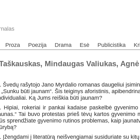
rnalas
Proza
Poezija
Drama
Esė
Publicistika
Kr
Taškauskas, Mindaugas Valiukas, Agnė B
. Švedų rašytojo Jano Myrdalio romanas daugeliui įsiminė
 „Sunku būti jaunam“. Šis teiginys aforistinis, apibendrin
ndividualiai. Ką Jums reiškia būti jaunam?
. Hipiai, rokeriai ir pankai kadaise paskelbė gyvenimo
aunas.“ Tai buvo protestas prieš tėvų kartos gyvenimo m
ūs sprendžiate gyvenimo rutinos problemas, kaip jaunat
ūrybą?
. Įžengdami į literatūrą neišvengiamai susiduriate su kitų 