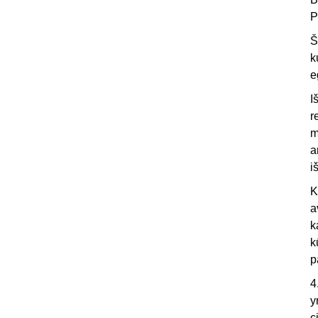
P
Š
k
e
I
r
m
a
i
K
a
k
k
p
4
y
c