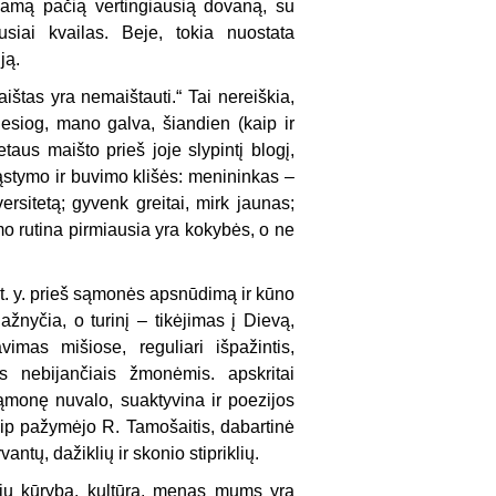
damą pačią vertingiausią dovaną, su
siai kvailas. Beje, tokia nuostata
ją.
štas yra nemaištauti.“ Tai nereiškia,
iesiog, mano galva, šiandien (kaip ir
aus maišto prieš joje slypintį blogį,
 mąstymo ir buvimo klišės: menininkas –
ersitetą; gyvenk greitai, mirk jaunas;
 rutina pirmiausia yra kokybės, o ne
 t. y. prieš sąmonės apsnūdimą ir kūno
yčia, o turinį – tikėjimas į Dievą,
mas mišiose, reguliari išpažintis,
s nebijančiais žmonėmis. apskritai
monę nuvalo, suaktyvina ir poezijos
aip pažymėjo R. Tamošaitis, dabartinė
antų, dažiklių ir skonio stipriklių.
ių kūryba, kultūra, menas mums yra