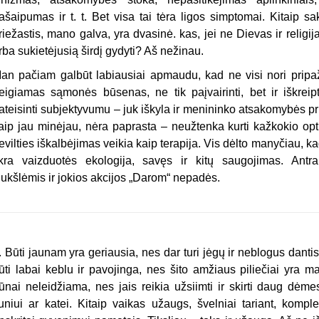
ašaipumas ir t. t. Bet visa tai tėra ligos simptomai. Kitaip sak
riežastis, mano galva, yra dvasinė. kas, jei ne Dievas ir religi
rba sukietėjusią širdį gydyti? Aš nežinau.
an pačiam galbūt labiausiai apmaudu, kad ne visi nori pripaži
eigiamas sąmonės būsenas, ne tik paįvairinti, bet ir iškrei
ateisinti subjektyvumu – juk iškyla ir menininko atsakomybės pri
aip jau minėjau, nėra paprasta – neužtenka kurti kažkokio opti
evilties iškalbėjimas veikia kaip terapija. Vis dėlto manyčiau, kad
ikra vaizduotės ekologija, savęs ir kitų saugojimas. Antr
iukšlėmis ir jokios akcijos „Darom“ nepadės.
. Būti jaunam yra geriausia, nes dar turi jėgų ir neblogus danti
ūti labai keblu ir pavojinga, nes šito amžiaus piliečiai yra m
ūnai neleidžiama, nes jais reikia užsiimti ir skirti daug dėme
uniui ar katei. Kitaip vaikas užaugs, švelniai tariant, komple