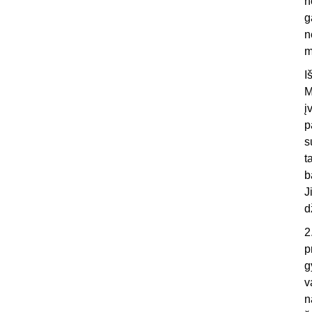
n
g
n
m
I
M
į
p
s
t
b
J
d
2
p
g
v
n