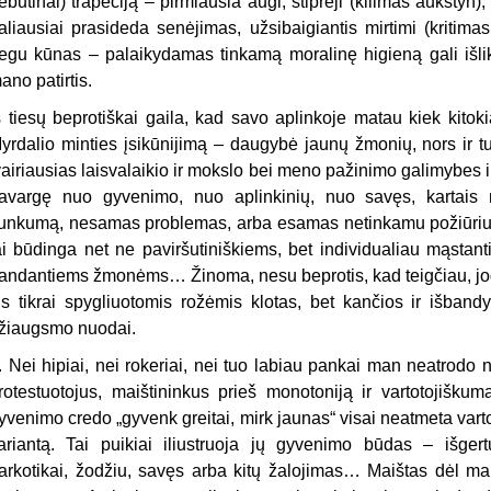
ebūtinai) trapeciją – pirmiausia augi, stiprėji (kilimas aukštyn),
aliausiai prasideda senėjimas, užsibaigiantis mirtimi (kritim
egu kūnas – palaikydamas tinkamą moralinę higieną gali išlikti
ano patirtis.
š tiesų beprotiškai gaila, kad savo aplinkoje matau kiek kitok
yrdalio minties įsikūnijimą – daugybė jaunų žmonių, nors ir t
vairiausias laisvalaikio ir mokslo bei meno pažinimo galimybes ir t
avargę nuo gyvenimo, nuo aplinkinių, nuo savęs, kartais n
unkumą, nesamas problemas, arba esamas netinkamu požiūriu 
ai būdinga net ne paviršutiniškiems, bet individualiau mąstant
andantiems žmonėms… Žinoma, nesu beprotis, kad teigčiau, jog
is tikrai spygliuotomis rožėmis klotas, bet kančios ir išban
žiaugsmo nuodai.
. Nei hipiai, nei rokeriai, nei tuo labiau pankai man neatrodo
rotestuotojus, maištininkus prieš monotoniją ir vartotojiškum
yvenimo credo „gyvenk greitai, mirk jaunas“ visai neatmeta varto
ariantą. Tai puikiai iliustruoja jų gyvenimo būdas – išgertu
arkotikai, žodžiu, savęs arba kitų žalojimas… Maištas dėl ma