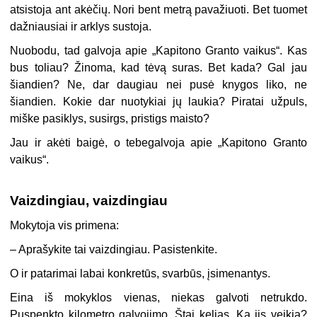
atsistoja ant akėčių. Nori bent metrą pavažiuoti. Bet tuomet
dažniausiai ir arklys sustoja.
Nuobodu, tad galvoja apie „Kapitono Granto vaikus“. Kas
bus toliau? Žinoma, kad tėvą suras. Bet kada? Gal jau
šiandien? Ne, dar daugiau nei pusė knygos liko, ne
šiandien. Kokie dar nuotykiai jų laukia? Piratai užpuls,
miške pasiklys, susirgs, pristigs maisto?
Jau ir akėti baigė, o tebegalvoja apie „Kapitono Granto
vaikus“.
Vaizdingiau, vaizdingiau
Mokytoja vis primena:
– Aprašykite tai vaizdingiau. Pasistenkite.
O ir patarimai labai konkretūs, svarbūs, įsimenantys.
Eina iš mokyklos vienas, niekas galvoti netrukdo.
Puspenkto kilometro galvojimo. Štai kelias. Ką jis veikia?