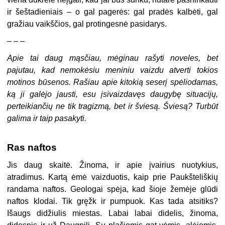
ir šeštadieniais – o gal pagerės: gal pradės kalbėti, gal
gražiau vaikščios, gal protingesnė pasidarys.
– – –
Apie tai daug mąsčiau, mėginau rašyti noveles, bet
pajutau, kad nemokėsiu meniniu vaizdu atverti tokios
motinos būsenos. Rašiau apie kitokią seserį spėliodamas,
ką ji galėjo jausti, esu įsivaizdavęs daugybę situacijų,
perteikiančių ne tik tragizmą, bet ir šviesą. Šviesą? Turbūt
galima ir taip pasakyti.
Ras naftos
Jis daug skaitė. Žinoma, ir apie įvairius nuotykius,
atradimus. Kartą ėmė vaizduotis, kaip prie Paukšteliškių
randama naftos. Geologai spėja, kad šioje žemėje glūdi
naftos klodai. Tik gręžk ir pumpuok. Kas tada atsitiks?
Išaugs didžiulis miestas. Labai labai didelis, žinoma,