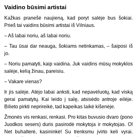
Vaidino būsimi artistai
Kažkas pranešė naujieną, kad poryt salėje bus šokiai.
Prieš tai vaidins būsimi artistai iš Vilniaus.
– Aš labai noriu, aš labai noriu.
– Tau ūsai dar neauga, šokiams netinkamas, – šaiposi iš
jo.
– Noriu pamatyti, kaip vaidina. Juk vaidins mūsų mokyklos
salėje, kelią žinau, pareisiu.
–
Vakare vienas?
Ir jis salėje. Atėjo labai anksti, kad nepavėluotų, kad viską
gerai pamatytų. Kai leido į salę, atsisėdo antroje eilėje.
Bilieto pirkti neprireikė, tad kapeikas laikė kišenėje.
Žmonės vis renkasi, renkasi. Pro kitas buvusio dvaro (pono
Juodkos sesers) duris pasirodė mokytoja ir mokytojas. O!
Net buhalterė, kasininkė! Su trenksmu įvirto keli vyrai.