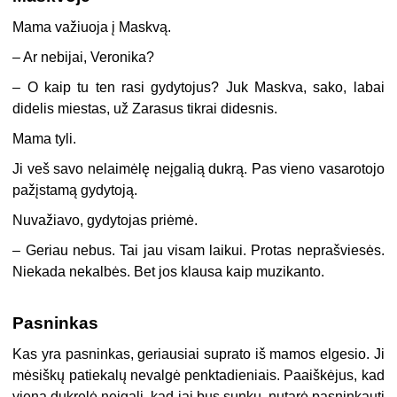
Mama važiuoja į Maskvą.
– Ar nebijai, Veronika?
– O kaip tu ten rasi gydytojus? Juk Maskva, sako, labai
didelis miestas, už Zarasus tikrai didesnis.
Mama tyli.
Ji veš savo nelaimėlę neįgalią dukrą. Pas vieno vasarotojo
pažįstamą gydytoją.
Nuvažiavo, gydytojas priėmė.
– Geriau nebus. Tai jau visam laikui. Protas neprašviesės.
Niekada nekalbės. Bet jos klausa kaip muzikanto.
Pasninkas
Kas yra pasninkas, geriausiai suprato iš mamos elgesio. Ji
mėsiškų patiekalų nevalgė penktadieniais. Paaiškėjus, kad
viena dukrelė neįgali, kad jai bus sunku, nutarė pasninkauti