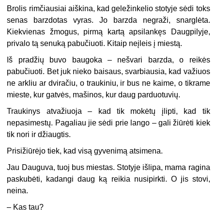
Brolis rimčiausiai aiškina, kad geležinkelio stotyje sėdi toks
senas barzdotas vyras. Jo barzda negraži, snarglėta.
Kiekvienas žmogus, pirmą kartą apsilankęs Daugpilyje,
privalo tą senuką pabučiuoti. Kitaip neįleis į miestą.
Iš pradžių buvo baugoka – nešvari barzda, o reikės
pabučiuoti. Bet juk nieko baisaus, svarbiausia, kad važiuos
ne arkliu ar dviračiu, o traukiniu, ir bus ne kaime, o tikrame
mieste, kur gatvės, mašinos, kur daug parduotuvių.
Traukinys atvažiuoja – kad tik mokėtų įlipti, kad tik
nepasimestų. Pagaliau jie sėdi prie lango – gali žiūrėti kiek
tik nori ir džiaugtis.
Prisižiūrėjo tiek, kad visą gyvenimą atsimena.
Jau Dauguva, tuoj bus miestas. Stotyje išlipa, mama ragina
paskubėti, kadangi daug ką reikia nusipirkti. O jis stovi,
neina.
– Kas tau?