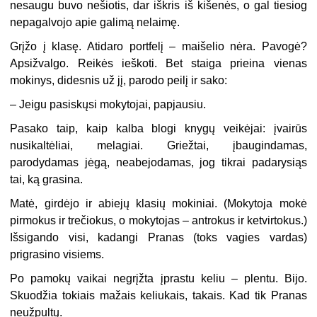
nesaugu buvo nešiotis, dar iškris iš kišenės, o gal tiesiog
nepagalvojo apie galimą nelaimę.
Grįžo į klasę. Atidaro portfelį – maišelio nėra. Pavogė?
Apsižvalgo. Reikės ieškoti. Bet staiga prieina vienas
mokinys, didesnis už jį, parodo peilį ir sako:
– Jeigu pasiskųsi mokytojai, papjausiu.
Pasako taip, kaip kalba blogi knygų veikėjai: įvairūs
nusikaltėliai, melagiai. Griežtai, įbaugindamas,
parodydamas jėgą, neabejodamas, jog tikrai padarysiąs
tai, ką grasina.
Matė, girdėjo ir abiejų klasių mokiniai. (Mokytoja mokė
pirmokus ir trečiokus, o mokytojas – antrokus ir ketvirtokus.)
Išsigando visi, kadangi Pranas (toks vagies vardas)
prigrasino visiems.
Po pamokų vaikai negrįžta įprastu keliu – plentu. Bijo.
Skuodžia tokiais mažais keliukais, takais. Kad tik Pranas
neužpultų.