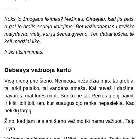
– – –
Koks to žmogaus likimas? Nežinau. Girdėjau, kad jis pats,
o gal jo brolis sėdėjo kalėjime. Bet važiuodamas į tėviškę
matydavau vietą, kur jų šeima gyveno. Ten dabar tuščia, tik
keli medžiai likę.
Ir šis atsiminimas.
Debesys važiuoja kartu
Visą dieną prie šieno. Nemiega, nežaidžia ir jis: tai grėbia,
tai arklį palaiko, tai vandens atneša. Kai nuveš į daržinę,
pavargs: mat turės minti. Sunku ne tai. Reikės glėbį paimti
ir kišti toli toli, ten, kur suaugusiojo ranka nepasiekia. Kad
neliktų tarpų.
Žino, kad jam leis ant šieno vežimo iki namų važiuoti. Taip
ir yra.