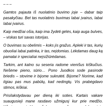
– – –
Gamtos pajauta iš nuolatinio buvimo joje – dabar taip
pasakyčiau. Bet tas nuolatinis buvimas labai įvairus, labai
labai įvairus.
Kaip medžiai ošia, kaip ima žydėti gėlės, kaip auga bulvės,
– viskas turi savas istorijas.
O buvimas su obelimis – koks jis gražus. Apleki ir tas, kurių
obuoliai labai patinka, ir tas, neįdomias. Lėkdamas daug ką
pamatai ir specialiai neįsižiūrėdamas.
Tarkim, ant kalno su seseria radome vienišus kiškučius.
Nešėme pieno, sūrio… Pono Juodkos sode pasirodė
briedis – stovime ir bijome sukrutėti. Bijome? Norime, kad
ilgiau pas mus pabūtų, kad nedingtų. Vis prabėgdavo
stirnos, kiškiai.
Prisilakstydavau per dieną iki soties. Kartais vakare
suaugusieji mane rasdavo užmigusį kur prie medžio.