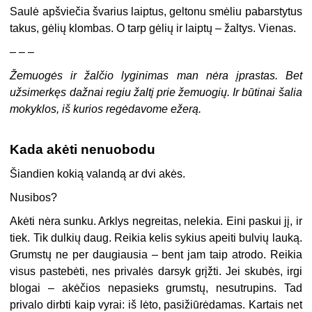
Saulė apšviečia švarius laiptus, geltonu smėliu pabarstytus
takus, gėlių klombas. O tarp gėlių ir laiptų – žaltys. Vienas.
– – –
Žemuogės ir žalčio lyginimas man nėra įprastas. Bet
užsimerkęs dažnai regiu žaltį prie žemuogių. Ir būtinai šalia
mokyklos, iš kurios regėdavome ežerą.
Kada akėti nenuobodu
Šiandien kokią valandą ar dvi akės.
Nusibos?
Akėti nėra sunku. Arklys negreitas, nelekia. Eini paskui jį, ir
tiek. Tik dulkių daug. Reikia kelis sykius apeiti bulvių lauką.
Grumstų ne per daugiausia – bent jam taip atrodo. Reikia
visus pastebėti, nes privalės darsyk grįžti. Jei skubės, irgi
blogai – akėčios nepasieks grumstų, nesutrupins. Tad
privalo dirbti kaip vyrai: iš lėto, pasižiūrėdamas. Kartais net