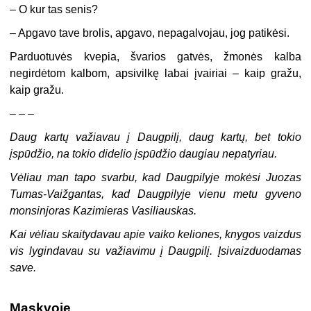
– O kur tas senis?
– Apgavo tave brolis, apgavo, nepagalvojau, jog patikėsi.
Parduotuvės kvepia, švarios gatvės, žmonės kalba
negirdėtom kalbom, apsivilkę labai įvairiai – kaip gražu,
kaip gražu.
– – –
Daug kartų važiavau į Daugpilį, daug kartų, bet tokio
įspūdžio, na tokio didelio įspūdžio daugiau nepatyriau.
Vėliau man tapo svarbu, kad Daugpilyje mokėsi Juozas
Tumas-Vaižgantas, kad Daugpilyje vienu metu gyveno
monsinjoras Kazimieras Vasiliauskas.
Kai vėliau skaitydavau apie vaiko keliones, knygos vaizdus
vis lygindavau su važiavimu į Daugpilį. Įsivaizduodamas
save.
Maskvoje