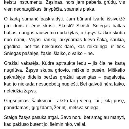
keistu instrumentu. Žąsinas, nors jam paberia grūdų, vis
vien nedraugiškas: šnypščia, sparnais plaka.
O kartą sumanė paskraidyti. Jam būnant tvarte išsiveržė
pro duris ir ėmė skristi. Skristi? Skristi. Sniegas baltas
baltas, dangus rausvumu nudažytas, o žąsys kažkur skuba
nuo namų. Vejasi rankoj
laikydamas klevo šaką, šaukia,
gąsdina, bet tos neklauso: daro, kas reikalinga, ir tiek.
Sniegas pašalęs, žąsis išlaiko, o vaiko – ne.
Gražiai vakarėja. Kūdra aptraukta ledu – jis čia ne kartą
nugriūva. Žąsys skuba griovio, miškelio pusėn. Miškelio
pakraštyje didelis beržas gražiai apsnigtas – pagalvoja,
kad jo niekada nesugebėtų nupiešti. Bet galvoti nėra laiko,
neleidžia žąsys.
Girgsėjimas, šauksmai. Laksto tai į vieną, tai į kitą pusę,
panirdamas į girgždantį, žėrintį, melsvą sniegą.
Staiga žąsys pasuka atgal. Savo noru, bet smagiau manyti,
kad pakluso būtent jo, šeimininko, valiai.