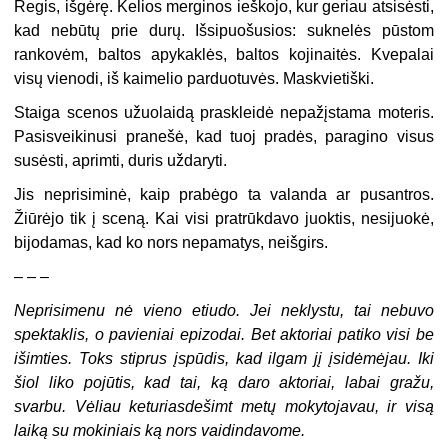
Regis, išgėrę. Kelios merginos ieškojo, kur geriau atsisėsti,
kad nebūtų prie durų. Išsipuošusios: suknelės pūstom
rankovėm, baltos apykaklės, baltos kojinaitės. Kvepalai
visų vienodi, iš kaimelio parduotuvės. Maskvietiški.
Staiga scenos užuolaidą praskleidė nepažįstama moteris.
Pasisveikinusi pranešė, kad tuoj pradės, paragino visus
susėsti, aprimti, duris uždaryti.
Jis neprisiminė, kaip prabėgo ta valanda ar pusantros.
Žiūrėjo tik į sceną. Kai visi pratrūkdavo juoktis, nesijuokė,
bijodamas, kad ko nors nepamatys, neišgirs.
– – –
Neprisimenu nė vieno etiudo. Jei neklystu, tai nebuvo
spektaklis, o pavieniai epizodai. Bet aktoriai patiko visi be
išimties. Toks stiprus įspūdis, kad ilgam jį įsidėmėjau. Iki
šiol liko pojūtis, kad tai, ką daro aktoriai, labai gražu,
svarbu. Vėliau keturiasdešimt metų mokytojavau, ir visą
laiką su mokiniais ką nors vaidindavome.