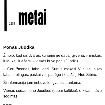
Ponas Juodka
Žinojo, kad šis dvaras, kuriame jie dabar gyvena, ir miškas,
ir laukai, ir ežerai – viskas buvo ponų Juodkų.
– Geri žmonės, labai geri. Sūnus mokėsi Vilniuje, buvo
labai protingas, paskui visi pabėgo į kitą šalį. Nuo Sibiro.
Ši informacija jam nebuvo lengvai suprantama.
Vienas sodas pono Juodkos (dabar kolūkio), o kitas – tėvo
sodintas.
– – –