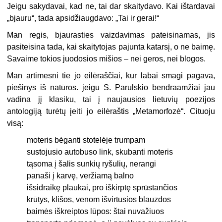
Jeigu sakydavai, kad ne, tai dar skaitydavo. Kai ištardavai
„bjauru“, tada apsidžiaugdavo: „Tai ir gerai!“
Man regis, bjaurasties vaizdavimas pateisinamas, jis
pasiteisina tada, kai skaitytojas pajunta katarsį, o ne baimę.
Savaime tokios juodosios mišios – nei geros, nei blogos.
Man artimesni tie jo eilėraščiai, kur labai smagi pagava,
piešinys iš natūros. jeigu S. Parulskio bendraamžiai jau
vadina jį klasiku, tai į naujausios lietuvių poezijos
antologiją turėtų įeiti jo eilėraštis „Metamorfozė“. Cituoju
visą:
moteris bėganti stotelėje trumpam
sustojusio autobuso link, skubanti moteris
tąsoma į šalis sunkių ryšulių, nerangi
panaši į karvę, veržiamą balno
išsidraikę plaukai, pro iškirptę sprūstančios
krūtys, klišos, venom išvirtusios blauzdos
baimės iškreiptos lūpos: štai nuvažiuos