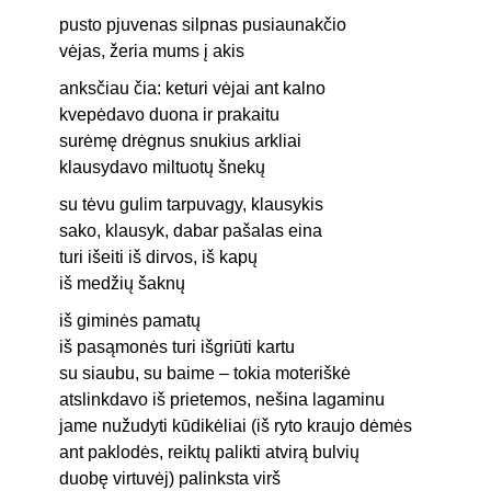
pusto pjuvenas silpnas pusiaunakčio
vėjas, žeria mums į akis
anksčiau čia: keturi vėjai ant kalno
kvepėdavo duona ir prakaitu
surėmę drėgnus snukius arkliai
klausydavo miltuotų šnekų
su tėvu gulim tarpuvagy, klausykis
sako, klausyk, dabar pašalas eina
turi išeiti iš dirvos, iš kapų
iš medžių šaknų
iš giminės pamatų
iš pasąmonės turi išgriūti kartu
su siaubu, su baime – tokia moteriškė
atslinkdavo iš prietemos, nešina lagaminu
jame nužudyti kūdikėliai (iš ryto kraujo dėmės
ant paklodės, reiktų palikti atvirą bulvių
duobę virtuvėj) palinksta virš