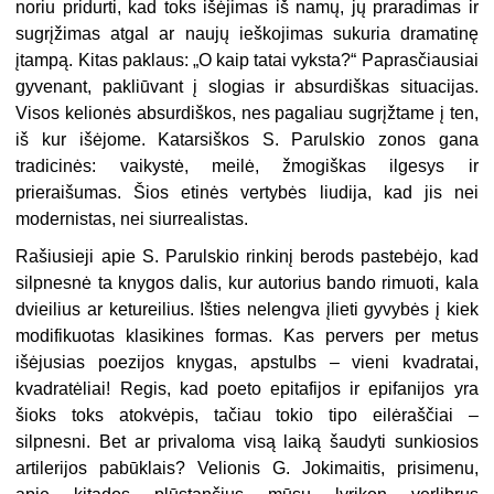
noriu pridurti, kad toks išėjimas iš namų, jų praradimas ir
sugrįžimas atgal ar naujų ieškojimas sukuria dramatinę
įtampą. Kitas paklaus: „O kaip tatai vyksta?“ Paprasčiausiai
gyvenant, pakliūvant į slogias ir absurdiškas situacijas.
Visos kelionės absurdiškos, nes pagaliau sugrįžtame į ten,
iš kur išėjome. Katarsiškos S. Parulskio zonos gana
tradicinės: vaikystė, meilė, žmogiškas ilgesys ir
prieraišumas. Šios etinės vertybės liudija, kad jis nei
modernistas, nei siurrealistas.
Rašiusieji apie S. Parulskio rinkinį berods pastebėjo, kad
silpnesnė ta knygos dalis, kur autorius bando rimuoti, kala
dvieilius ar ketureilius. Išties nelengva įlieti gyvybės į kiek
modifikuotas klasikines formas. Kas pervers per metus
išėjusias poezijos knygas, apstulbs – vieni kvadratai,
kvadratėliai! Regis, kad poeto epitafijos ir epifanijos yra
šioks toks atokvėpis, tačiau tokio tipo eilėraš­čiai –
silpnesni. Bet ar privaloma visą laiką šaudyti sunkiosios
artilerijos pa­būklais? Velionis G. Jokimaitis, prisime­nu,