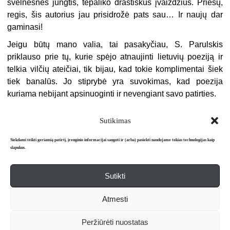
švelnesnes jungtis, tepaliko drastiškus įvaizdžius. Priešų,
regis, šis autorius jau prisidrožė pats sau… Ir naujų dar
gaminasi!
Jeigu būtų mano valia, tai pasakyčiau, S. Parulskis
priklauso prie tų, kurie spėjo atnaujinti lietuvių poeziją ir
telkia vilčių ateičiai, tik bijau, kad tokie komplimentai šiek
tiek banalūs. Jo stiprybė yra suvokimas, kad poezija
kuriama nebijant apsinuoginti ir nevengiant savo patirties.
Sutikimas
Siekdami teikti geriausią patirtį, įrenginio informacijai saugoti ir (arba) pasiekti naudojame tokias technologijas kaip
slapukus.
Sutikti
Apie mus
Redakcija
Prenumerata
Atmesti
Literatūros mėnraštis „Metai“ © 2026. Leidžiamas nuo 1991 m.
Peržiūrėti nuostatas