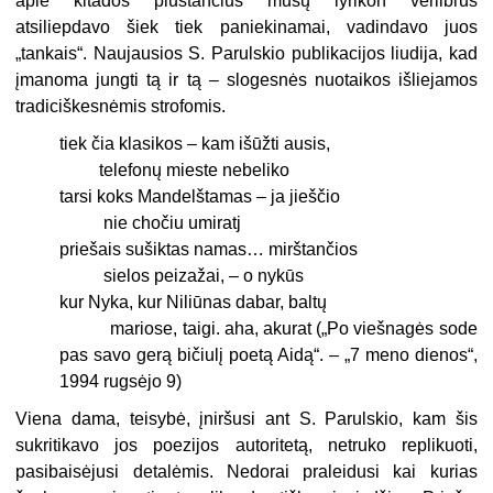
apie kitados plūstančius mūsų lyrikon verlibrus
atsiliepdavo šiek tiek pa­niekinamai, vadindavo juos
„tankais“. Naujausios S. Parulskio publikacijos liu­dija, kad
įmanoma jungti tą ir tą – slo­gesnės nuotaikos išliejamos
tradiciš­kesnėmis strofomis.
tiek čia klasikos – kam išūžti ausis,
telefonų mieste nebeliko
tarsi koks Mandelštamas – ja jieščio
nie chočiu umiratj
priešais sušiktas namas… mirštančios
sielos peizažai, – o nykūs
kur Nyka, kur Niliūnas dabar, baltų
mariose, taigi. aha, akurat („Po viešnagės sode
pas savo gerą bičiulį poetą Aidą“. – „7 meno dienos“,
1994 rugsėjo 9)
Viena dama, teisybė, įniršusi ant S. Pa­rulskio, kam šis
sukritikavo jos poezijos autoritetą, netruko replikuoti,
pasibaisėju­si detalėmis. Nedorai praleidusi kai kurias