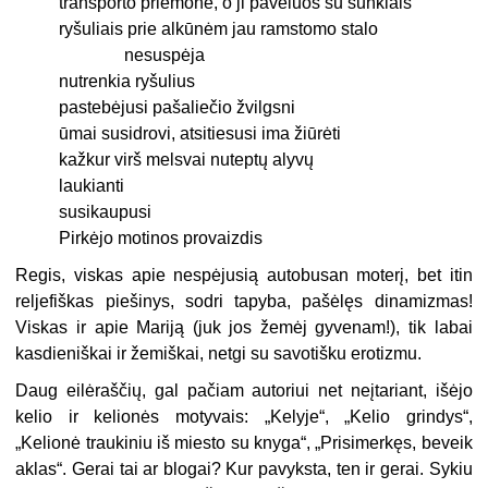
transporto priemonė, o ji pavėluos su sunkiais
ryšuliais prie alkūnėm jau ramstomo stalo
nesuspėja
nutrenkia ryšulius
pastebėjusi pašaliečio žvilgsni
ūmai susidrovi, atsitiesusi ima žiūrėti
kažkur virš melsvai nuteptų alyvų
laukianti
susikaupusi
Pirkėjo motinos provaizdis
Regis, viskas apie nespėjusią autobusan moterį, bet itin
reljefiškas piešinys, sodri tapyba, pašėlęs dinamizmas!
Viskas ir apie Mariją (juk jos žemėj gyvenam!), tik labai
kasdieniškai ir žemiškai, netgi su savotišku erotizmu.
Daug eilėraščių, gal pačiam autoriui net neįtariant, išėjo
kelio ir kelionės motyvais: „Kelyje“, „Kelio grindys“,
„Kelionė traukiniu iš miesto su knyga“, „Prisimerkęs, beveik
aklas“. Gerai tai ar blogai? Kur pavyksta, ten ir gerai. Sykiu