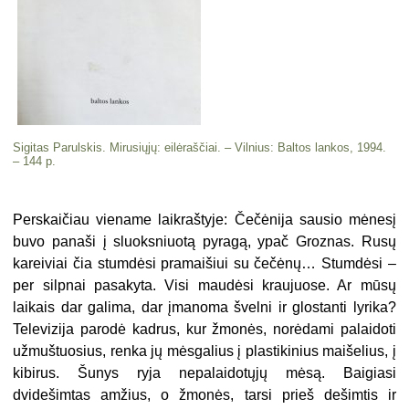
Sigitas Parulskis. Mirusiųjų: eilėraščiai. – Vilnius: Baltos lankos, 1994.
– 144 p.
Perskaičiau viename laikraštyje: Čečė­nija sausio mėnesį
buvo panaši į sluoks­niuotą pyragą, ypač Groznas. Rusų
karei­viai čia stumdėsi pramaišiui su čečėnų… Stumdėsi –
per silpnai pasakyta. Visi maudėsi kraujuose. Ar mūsų
laikais dar galima, dar įmanoma švelni ir glostanti ly­rika?
Televizija parodė kadrus, kur žmonės, norėdami palaidoti
užmuštuo­sius, renka jų mėsgalius į plastikinius mai­šelius, į
kibirus. Šunys ryja nepalaidotųjų mėsą. Baigiasi
dvidešimtas amžius, o žmonės, tarsi prieš dešimtis ir