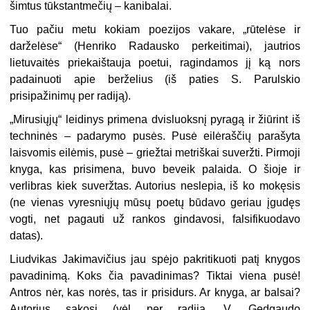
šimtus tūkstantmečių – kanibalai.
Tuo pačiu metu kokiam poezijos vaka­re, „rūtelėse ir
darželėse“ (Henriko Ra­dausko perkeitimai), jautrios
lietuvaitės priekaištauja poetui, ragindamos jį ką nors
padainuoti apie berželius (iš paties S. Parulskio
prisipažinimų per radiją).
„Mirusiųjų“ leidinys primena dvisluoksnį pyragą ir žiūrint iš
techninės – padarymo pusės. Pusė eilėraščių parašyta
laisvomis eilėmis, pusė – griežtai metriškai suveržti. Pirmoji
knyga, kas prisimena, buvo be­veik palaida. O šioje ir
verlibras kiek su­veržtas. Autorius neslepia, iš ko mokęsis
(ne vienas vyresniųjų mūsų poetų būdavo geriau įgudęs
vogti, net pagauti už ran­kos gindavosi, falsifikuodavo
datas).
Liudvikas Jakimavičius jau spėjo pakri­tikuoti patį knygos
pavadinimą. Koks čia pavadinimas? Tiktai viena pusė!
Antros nėr, kas norės, tas ir prisidurs. Ar knyga, ar balsai?
Autorius sakosi (vėl per radiją, V. Gedgaudo