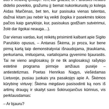
didelio poveikio, gražumu jį be­mat nukonkuruotų jo kolega
Aidas Marčė­nas, bet ten, kur pasisuka vienas talentas,
dažnai kitam jau nebėr ką veikti (logika ir pasekmės tokios
pačios kaip ganykloje, kur, pasisukus godžiam sutvėrimui,
žolė dar ilgokai neauga…).
Dar vienas vardas, kurį reikėtų prisiminti kalbant apie Sigito
Parulskio opusus, – Antanas Škėma, jo proza, kur bene
pirmą kartą taip demonstratyviai išnaudojama, įtraukiama,
perkuriama, imituojama, vartaliojama gyvenimo bjaurastis.
Tai ne vie­no anglosaksų (ir ne tik anglosaksų) rašy­tojo
estetinė programa pirmoje amžiaus pusėje –
antiestetizmas. Poetas Henrikas Nagys, viešėdamas
Lietuvoje, pusiau juo­kais yra pasakojęs apie A. Škėmos
kūry­binę virtuvę: Škėma mėgdavo pasisodinti ką nors iš
artimų draugų ir skaityt savo šokiruojančius kūrinius, vis
perklausdamas:
– Ar bjauru?