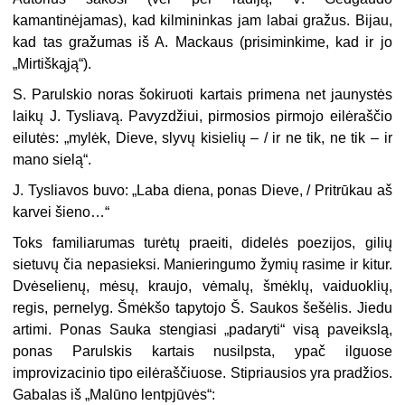
kamantinėjamas), kad kilmi­ninkas jam labai gražus. Bijau,
kad tas gražumas iš A. Mackaus (prisiminkime, kad ir jo
„Mirtiškąją“).
S. Parulskio noras šokiruoti kartais pri­mena net jaunystės
laikų J. Tysliavą. Pa­vyzdžiui, pirmosios pirmojo eilėraščio
ei­lutės: „mylėk, Dieve, slyvų kisielių – / ir ne tik, ne tik – ir
mano sielą“.
J. Tysliavos buvo: „Laba diena, ponas Dieve, / Pritrūkau aš
karvei šieno…“
Toks familiarumas turėtų praeiti, didelės poezijos, gilių
sietuvų čia nepasieksi. Ma­nieringumo žymių rasime ir kitur.
Dvėse­lienų, mėsų, kraujo, vėmalų, šmėklų, vai­duoklių,
regis, pernelyg. Šmėkšo tapytojo Š. Saukos šešėlis. Jiedu
artimi. Ponas Sauka stengiasi „padaryti“ visą paveikslą,
ponas Parulskis kartais nusilpsta, ypač il­guose
improvizacinio tipo eilėraščiuose. Stipriausios yra pradžios.
Gabalas iš „Ma­lūno lentpjūvės“: