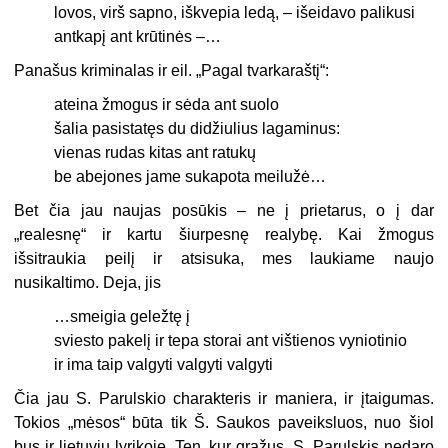
lovos, virš sapno, iškvepia ledą, – išeidavo palikusi
antkapį ant krūtinės –…
Panašus kriminalas ir eil. „Pagal tvarka­raštį“:
ateina žmogus ir sėda ant suolo
šalia pasistatęs du didžiulius lagaminus:
vienas rudas kitas ant ratukų
be abejones jame sukapota meilužė…
Bet čia jau naujas posūkis – ne į prieta­rus, o į dar
„realesnę“ ir kartu šiurpesnę realybę. Kai žmogus
išsitraukia peilį ir at­sisuka, mes laukiame naujo
nusikaltimo. Deja, jis
…smeigia geležtę į
sviesto pakelį ir tepa storai ant vištienos vyniotinio
ir ima taip valgyti valgyti valgyti
Čia jau S. Parulskio charakteris ir maniera, ir įtaigumas.
Tokios „mėsos“ būta tik Š. Saukos paveiksluos, nuo šiol
bus ir lie­tuvių lyrikoje. Ten, kur gražus, S. Parulskis nedaro