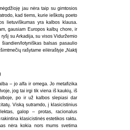
mėgdžio­ję jau nėra taip su gimtosios
atrodo, kad tiems, kurie ieškotų poeto
vos lietuviškumas yra kalbos klausa.
liam, gausiam Europos kalbų chore, ir
į ryšį su Arkadija, su visos Viduržemio
 šiandien/lotyniškas balsas pasaulio
ešimtme­čių rašytame eilėraštyje „Naktį
)
alba – jo alfa ir omega. Jo metafizika
je, jog tai irgi tik viena iš kaukių, iš
lboje, po ir už kalbos slepia­si dar
tatų. Vis­ką sutramdo, į klasicistinius
elektas, galop – protas, racionalus
rakintina klasicistinės estetikos raktu.
izmas nėra kokia nors mums svetima