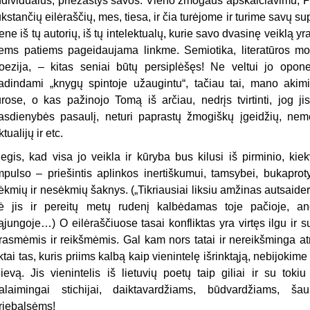
ndividualus, priežastys savos. Vieno žmogaus apskaičiavimu, P
ūkstančių eilėraščių, mes, tiesa, ir čia turė­jome ir turime savų
ene iš tų autorių, iš tų intelektualų, kurie savo dvasinę veiklą y
iems patiems pageidaujama linkme. Semiotika, literatūros moksl
oezija, – kitas seniai būtų persiplėšęs! Ne veltui jo opone
adindami „knygų spintoje užaugintu“, tačiau tai, mano akimi
ūrose, o kas pažinojo Tomą iš arčiau, nedrįs tvirtinti, jog ji
asdienybės pasaulį, neturi paprastų žmogiškų įgeidžių, nemė
ktualijų ir etc.
egis, kad visa jo veikla ir kūryba bus kilusi iš pirminio, ki
mpulso – priešintis aplinkos inertiškumui, tamsy­bei, bukaprotyb
ėkmių ir nesėkmių šaknys. („Tikriausiai liksiu amžinas autsaider
ė jis ir pereitų metų rudenį kalbėdamas toje pačioje, and
ąjungoje…) O eilėraščiuose tasai konfliktas yra virtęs ilgu ir s
rasmėmis ir reikšmėmis. Gal kam nors tatai ir nereikšminga atr
iktai tas, kuris priims kalbą kaip vienintelę išrinktąją, nebijokime
ievą. Jis vienintelis iš lietuvių poetų taip giliai ir su toki
alaimingai stichijai, daiktavardžiams, būdvardžiams, š
riebalsėms!