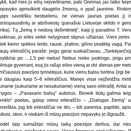
ykti, kad mes jo eilių neįvertiname, pats Greimas jas laiko bepr
epavyko apmulkinti daugelio žmonių, o ypač jaunimo. Rinkinys,
apęs savotišku bestseleriu, ne vienas jaunas poetas jį 
ersispausdintų ar atsišviestų (panašiai Lietu­voje sklido ir g
yrika). Tą „žemą ir nedorą dešimtmetį“, kaip jį pavadino T. Ve
udenas, jo eilės veikė nelyginant stiprus užtaisas. Vieni jomis g
iek kieno spėkos leido, rausė, platino, gilino pradėtą vagą. P
aujų eilėraščių parašė: jeigu gerai suskaičiavau, „Tankėjančioj 
py­tikriai po …1,5 per metus! Nebus nieko juokingo, jeigu pri
ilniuje gyvenant, esą jis rašąs eiles vieną ar dvi dienas per metu
imčiausius poezijos tyrinė­tojus, kurie vienu balsu tvirtina (irgi b
e daugiau kaip 5–6 eilėraščius. Manęs visai neįžeidžia min
uriame (sukuriame ar nesukuriame) vieną savo eilėraštį. Antai a
nygos – „Pa­vasario balsų“ autorius. Beveik būtų galima tei
enklo“ poetas, galop vieno eilėraščio – „Dialogas žiemą“ 
ereiškia, jog kiti eilėraščiai ne itin, – kiti paremia, papildo, aps
aikosi, stovi, ir niekam iš mūsų poezijos nepavyks jo išgraužti.
odėl taip sumažėjo mūsų laikų poezijos derlius, dar nėra 