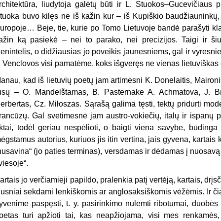
rchitektūra, liudytoja galėtų būti ir L. Stuokos–Gucevičiaus p
tuoka buvo kilęs ne iš kažin kur – iš Kupiškio baudžiauninkų, 
uropoje… Beje, tie, kurie po Tomo Lietuvoje bandė parašyti klasi
ažin ką pasiekė – nei to parako, nei precizijos. Taigi ir š
ienintelis, o didžiausias jo poveikis jaunesniems, gal ir vyre
. Venclovos visi pamatė­me, koks išgveręs ne vienas lietuviškas e
anau, kad iš lietuvių poetų jam artimesni K. Donelaitis, Maironis
usų – O. Mandelštamas, B. Pasternake A. Achmatova, J. Br
erbertas, Cz. Mi
ł
oszas. Sąrašą galima tęsti, tektų pridurti mo
rancūzų. Gal svetimesnė jam austro-vokiečių, italų ir ispanų po
iktai, todėl geriau nespėlioti, o baigti viena sa­vybe, būdin
ėgstamus autorius, kuriuos jis itin vertina, jais gyvena, kartais k
nu­savina“ (jo paties terminas), versdamas ir dėdamas į nuosavą r
viesoje“.
artais jo verčiamieji papildo, pralenkia patį vertėją, kartais, drįsč
lusniai sekdami lenkiškomis ar anglosaksiškomis vėžėmis. Ir či
yvenime paspęsti, t. y. pasirinkimo nulemti ribotumai, duobės 
oetas turi apžioti tai, kas neapžiojama, visi mes renkamė