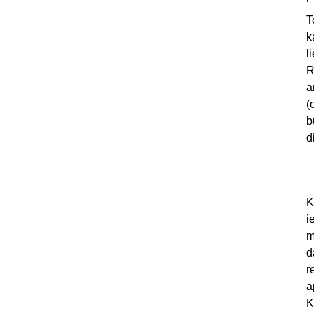
T
k
l
R
a
(
b
d
K
i
m
d
r
a
K