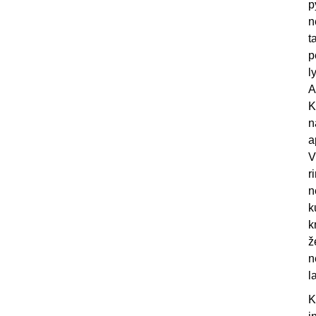
p
n
t
p
l
A
K
n
a
V
r
n
k
k
ž
n
l
K