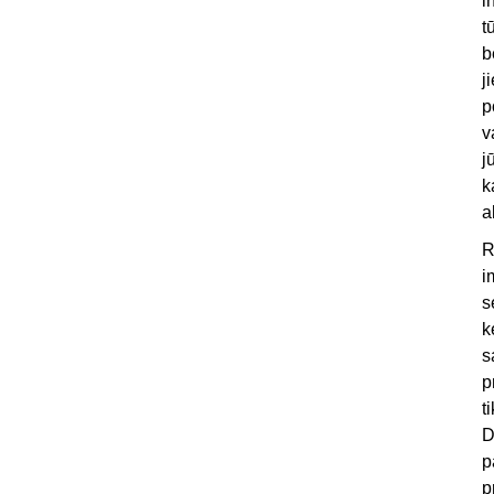
i
t
b
j
p
v
j
k
a
R
i
s
k
s
p
t
D
p
p