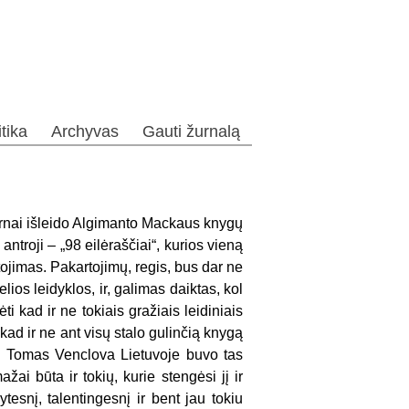
itika
Archyvas
Gauti žurnalą
ernai išleido Algimanto Mackaus knygų
antroji – „98 eilėraščiai“, kurios vieną
tojimas. Pakartojimų, regis, bus dar ne
lios leidyklos, ir, galimas daiktas, kol
i kad ir ne tokiais gražiais leidiniais
 kad ir ne ant visų stalo gulinčią knygą
s… Tomas Venclova Lietuvoje buvo tas
ai būta ir tokių, kurie stengėsi jį ir
tesnį, talentingesnį ir bent jau tokiu