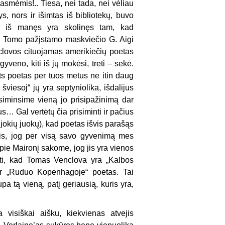
asmėmis!.. Tiesa, nei tada, nei vėliau
 nors ir išimtas iš bibliotekų, buvo
ir iš manęs yra skolinęs tam, kad
ero Tomo pažįstamo maskviečio G. Aigi
nclovos cituojamas amerikiečių po­etas
yveno, kiti iš jų mokėsi, treti – sekė.
ats poetas per tuos metus ne itin daug
šviesoj“ jų yra septyniolika, išdalijus
siminsime vieną jo prisipažinimą dar
s… Gal vertėtų čia prisiminti ir pačius
e jokių juokų), kad poetas išvis parašąs
tis, jog per visą savo gyvenimą mes
pie Maironį sakome, jog jis yra vienos
gti, kad Tomas Venclova yra „Kalbos
ar „Ruduo Kopenhagoje“ poetas. Tai
upa tą vieną, patį geriausią, kuris yra,
visiškai aišku, kiekvienas atvejis