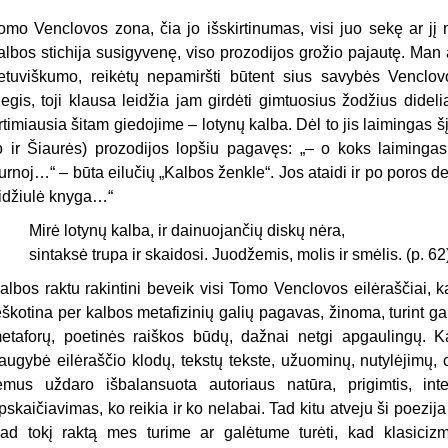
omo Venclovos zona, čia jo išskirtinumas, visi juo sekę ar jį 
albos stichija susigyvenę, viso prozodijos grožio pajautę. Man 
ietuviškumo, reikė­tų nepamiršti būtent sius savybės Venclo
egis, toji klausa leidžia jam girdėti gimtuosius žodžius dide
rtimiausia šitam giedojime – lotynų kalba. Dėl to jis laimingas š
o ir Šiaurės) prozodijos lopšiu pagavęs: „– o koks laimingas
urnoj…“ – būta eilučių „Kalbos ženkle“. Jos ataidi ir po poros d
idžiulė knyga…“
Mirė lotynų kalba, ir dainuojančių diskų nėra,
sintaksė trupa ir skaidosi. Juodžemis, molis ir smėlis. (p. 62
albos raktu rakintini beveik visi Tomo Venclovos eilėraščiai, k
eškotina per kalbos metafizinių galių pagavas, žinoma, turint galvo
etaforų, poetinės raiškos būdų, dažnai netgi apgaulingų. Ka
augybė eilėraščio klodų, tekstų tekste, užuominų, nutylėjimų, ci
ėmus uždaro išbalansuota autoriaus natūra, prigimtis, int
pskaičiavimas, ko reikia ir ko nelabai. Tad kitu atveju ši poezija 
ad to­kį raktą mes turime ar galėtume turėti, kad klasic