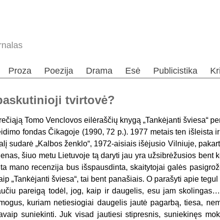
rnalas
Proza
Poezija
Drama
Esė
Publicistika
Kr
askutinioji tvirtovė?
rečiąją Tomo Venclovos eilėraščių knygą „Tankėjanti šviesa“ p
eidimo fondas Čikagoje (1990, 72 p.). 1977 metais ten išleista ir 
alį sudarė „Kalbos ženklo“, 1972-aisiais išėjusio Vilniuje, pakar
ienas, šiuo metu Lietuvoje tą daryti jau yra užsibrėžusios bent ke
ita mano recenzija bus išspausdinta, skaitytojai galės pasigrožėt
aip „Tankėjanti šviesa“, tai bent panašiais. O parašyti apie tegul
aučiu pareigą todėl, jog, kaip ir daugelis, esu jam skolinga
mogus, kuriam netiesiogiai daugelis jautė pagarbą, tiesa, nemaž
avaip suniekinti. Juk visad jautiesi stipresnis, suniekinęs moky