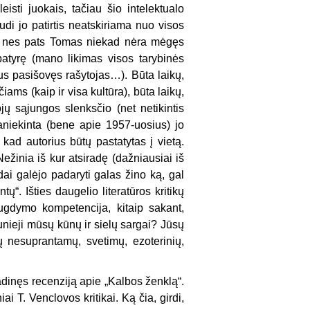
isti juokais, tačiau šio intelektualo
di jo patirtis neatskiriama nuo visos
ti, nes pats Tomas niekad nėra mėgęs
atyrę (mano likimas visos tarybinės
ikus pasišovęs rašytojas…). Būta laikų,
ams (kaip ir visa kultūra), būta laikų,
ų sąjungos slenks­čio (net netikintis
paniekinta (bene apie 1957-uosius) jo
 kad autorius būtų pastatytas į vietą.
Nežinia iš kur atsiradę (dažniausiai iš
ai galėjo padaryti galas žino ką, gal
ų“. Išties daugelio literatūros kritikų
lugdymo kompetencija, kitaip sakant,
aunieji mūsų kūnų ir sielų sargai? Jūsų
tų nesuprantamų, svetimų, ezoterinių,
dinęs re­cenziją apie „Kalbos ženklą“.
i T. Venclovos kritikai. Ką čia, girdi,