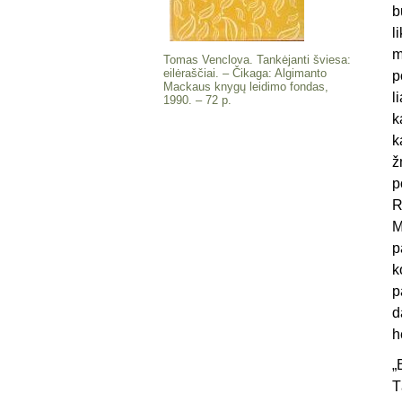
b
l
m
Tomas Venclova. Tankėjanti šviesa:
eilėraščiai. – Čikaga: Algimanto
p
Mackaus knygų leidimo fondas,
l
1990. – 72 p.
k
k
ž
p
R
M
p
k
p
d
h
„
T