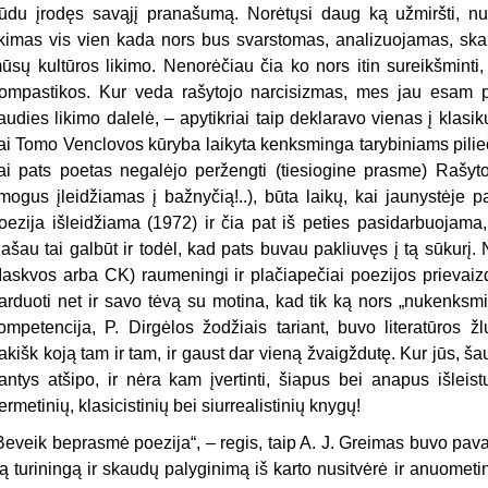
ūdu įrodęs savąjį pranašumą. Norėtųsi daug ką užmiršti, nu­le
ikimas vis vien kada nors bus svarstomas, analizuojamas, skau
ūsų kultūros likimo. Nenorėčiau čia ko nors itin sureikšmin
ompastikos. Kur veda rašytojo narcisizmas, mes jau esam p
iaudies likimo dalelė, – apytikriai taip deklaravo vienas į klas
ai Tomo Venclovos kūryba laiky­ta kenksminga tarybiniams pilieči
ai pats poetas negalėjo peržengti (tiesiogine prasme) Rašytoj
mogus įleidžiamas į bažnyčią!..), būta laikų, kai jaunys­tėje 
oezija išleidžiama (1972) ir čia pat iš peties pasidarbuojama,
ašau tai galbūt ir todėl, kad pats buvau pakliuvęs į tą sūkurį. 
askvos arba CK) raumeningi ir plačiapečiai poezijos prievaizd
arduoti net ir savo tėvą su motina, kad tik ką nors „nukenksmint
ompetencija, P. Dirgėlos žodžiais tariant, buvo literatūros ž
akišk koją tam ir tam, ir gaust dar vieną žvaigždutę. Kur jūs, š
antys atšipo, ir nėra kam įvertinti, šiapus bei anapus išleis
ermetinių, klasicistinių bei siurrealistinių knygų!
Beveik beprasmė poezija“, – regis, taip A. J. Greimas buvo pava
ą turiningą ir skaudų palyginimą iš karto nusitvėrė ir anuometinia