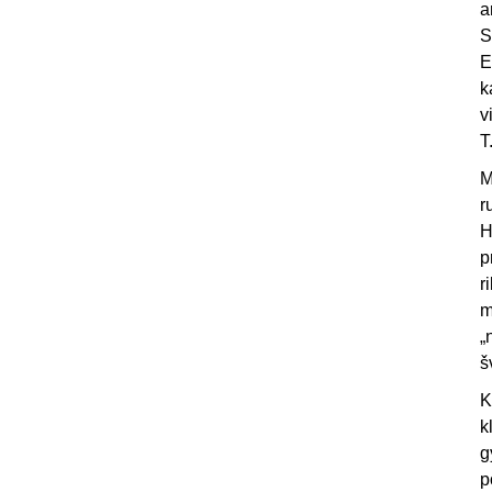
a
S
E
k
v
T
M
r
H
p
r
m
„
š
K
k
g
p