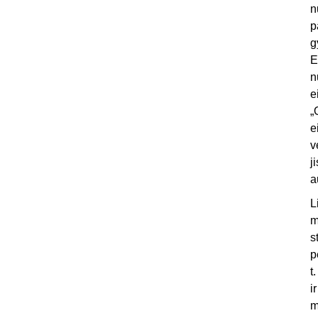
n
p
g
E
n
e
„
e
v
j
a
L
m
s
p
t
i
m