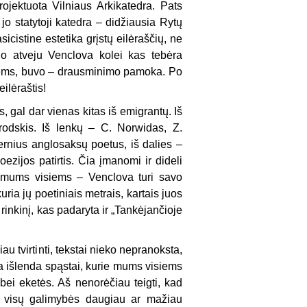
rojek­tuota Vilniaus Arkikatedra. Pats
jo statytoji katedra – didžiausia Rytų
cistine estetika grįstų ei­lėraščių, ne
iuo atveju Venclova kolei kas tebėra
sniems, buvo – drausminimo pamoka. Po
ilėraštis!
, gal dar vienas kitas iš emigrantų. Iš
odskis. Iš lenkų – C. Norwidas, Z.
dernius anglosaksų poetus, iš dalies –
ezijos patirtis. Čia įmanomi ir dideli
ga mums visiems – Venclova turi savo
uria jų poetiniais metrais, kartais juos
inkinį, kas pada­ryta ir „Tankėjančioje
iau tvir­tinti, tekstai nieko nepranoksta,
a išlenda spąstai, kurie mums visiems
bei eketės. Aš nenorėčiau teigti, kad
s, visų galimybės daugiau ar mažiau