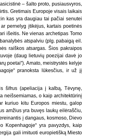
lasicistinė – šalto proto, pusiausvyros,
tis. Gretimais Europoje visais laikais
žin kas yra daugiau tai pačiai senutei
ar pernelyg įtikėjus, kartais poetinės
tari išeitis. Ne vienas archetipas Tomo
 banalybės atspalviu (plg. pabaigą eil.
ės raiškos atsargas. Šios pakraipos
uvoje (daug lietuvių poezijai davė jo
rų poetai“). Amato, meistrystės kelyje
agoje“ pranoksta lūkesčius, ir už jį
 šifrus (apeliacija į kalbą, Tėvynę,
yra neišsemiamas, o kaip architektūrinį
r kuriuo kitu Europos mies­tu, galop
us amžius yra buvęs laukų eilėraščiu,
, pereinantis į dangaus, kosmoso, Dievo
duo Kopenhagoje“ yra pavyzdys, kaip
rgija gali imituoti europietišką Miesto