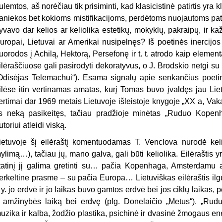
ulemtos, aš norėčiau tik prisiminti, kad klasicistinė patirtis yra k
aniekos bet kokioms mis­tifikacijoms, perdėtoms nuojautoms patir
yvavo dar kelios ar keliolika estetikų, mokyklų, pakraipų, ir ka
uropai, Lietuvai ar Amerikai nusipelnęs? Iš poetinės inercijos 
uorodos į Achilą, Hektorą, Persefonę ir t. t. atrodo kaip elemen
ilėraščiuose gali pasirodyti dekoratyvus, o J. Brodskio netgi su
Odisėjas Telemachui“). Esama signalų apie senkančius poetin
ilėse itin vertinamas amatas, kurį Tomas buvo įvaldęs jau Liet
ertimai dar 1969 metais Lietuvoje išleistoje knygoje „XX a, Vaka
is neką pasikeitęs, tačiau pradžioje minėtas „Ru­duo Kopenh
utoriui atleidi viską.
ietuvoje šį eilėraštį komentuodamas T. Venclova nurodė kelis
ylimą…), tačiau jų, mano galva, gali būti kelio­lika. Eilėraštis 
tatinį jį galima gretinti su… pačia Kopenhaga, Amsterdamu a
erkeltine prasme – su pačia Europa… Lietuviškas eilėraštis ilg
. y. jo erdvė ir jo laikas buvo gamtos erdvė bei jos ciklų laikas
r amži­nybės laiką bei erdvę (plg. Donelaičio „Metus“). „Ru
uzika ir kalba, žodžio plastika, psichinė ir dvasinė žmogaus ene