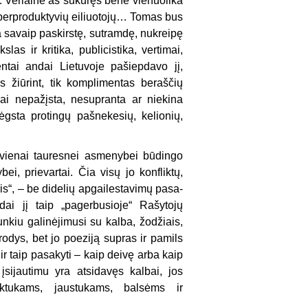
. Verlaine’as sukūręs bene vienuolika
 superproduktyvių eiliuotojų… Tomas bus
ra savaip paskirstę, sutramdę, nukreipę
as ir kritika, publicistika, vertimai,
ntai andai Lietuvoje pašiepdavo jį,
s žiūrint, tik komplimentas beraščių
sai nepažįsta, nesupran­ta ar niekina
gsta protingų pašnekesių, kelionių,
ekvienai tau­resnei asmenybei būdingo
ei, prievartai. Čia visų jo konfliktų,
is“, – be didelių apgailestavimų pasa­
ai jį taip „pager­busioje“ Rašytojų
unkiu galinėjimusi su kalba, žodžiais,
odys, bet jo poeziją supras ir pamils
 ir taip pasakyti – kaip deivę arba kaip
u įsijautimu yra atsidavęs kalbai, jos
auktukams, jaustukams, balsėms ir