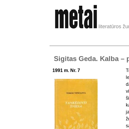
literatūros žu
Sigitas Geda. Kalba – p
1991 m. Nr. 7
T
l
d
v
š
k
j
ž
s