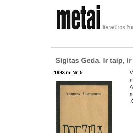
literatūros žu
Sigitas Geda. Ir taip, ir
1993 m. Nr. 5
V
p
A
n
„