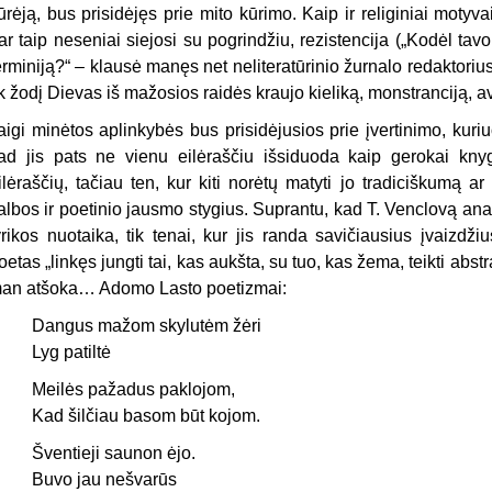
ūrėją, bus prisidėjęs prie mito kūrimo. Kaip ir religiniai moty­va
ar taip neseniai siejosi su po­grindžiu, rezistencija („Kodėl ta
erminiją?“ – klausė manęs net ne­literatūrinio žurnalo redaktori
ik žodį Dievas iš mažosios raidės kraujo kieliką, monstranciją, a
aigi minėtos aplinkybės bus prisidėjusios prie įvertinimo, kuriu
ad jis pats ne vienu eilėraščiu išsiduoda kaip gerokai knygin
ilėraščių, tačiau ten, kur kiti norėtų matyti jo tradiciškumą a
albos ir poetinio jaus­mo stygius. Suprantu, kad T. Venc­lovą an
yrikos nuotaika, tik tenai, kur jis randa savičiausius įvaizdži
oetas „linkęs jungti tai, kas aukšta, su tuo, kas žema, teikti abs
an atšoka… Adomo Lasto poetizmai:
Dangus mažom skylutėm žėri
Lyg patiltė
Meilės pažadus paklojom,
Kad šilčiau basom būt kojom.
Šventieji saunon ėjo.
Buvo jau nešvarūs