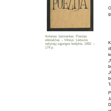
O
g
Antanas Jasmantas. Poezija:
eilėraščiai. – Vilnius: Lietuvos
K
rašytojų sąjungos leidykla, 1992. –
174 p.
i
k
„
b
„
b
T
P
J
D
v