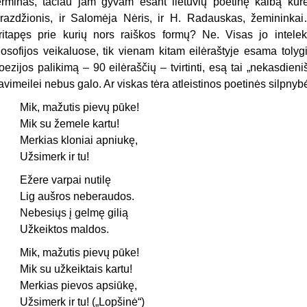
erminas, tačiau jam gyvam esant lietuvių poetinę kalbą kūrė
razdžionis, ir Salomėja Nėris, ir H. Radauskas, žemininka
ritapęs prie kurių nors raiškos formų? Ne. Visas jo intelekta
ilosofijos veika­luose, tik vienam kitam eilėraštyje esama toly
oezijos palikimą – 90 eilėraščių – tvirtinti, esą tai „nekasdieniš
avimeilei nebus galo. Ar viskas tėra atleistinos poetinės silpny
Mik, mažutis pievų pūke!
Mik su žemele kartu!
Merkias kloniai apniukę,
Užsimerk ir tu!
Ežere varpai nutilę
Lig aušros neberaudos.
Nebesiųs į gelmę gilią
Užkeiktos maldos.
Mik, mažutis pievų pūke!
Mik su užkeiktais kartu!
Merkias pievos apsiūkę,
Užsimerk ir tu! („Lopšinė“)