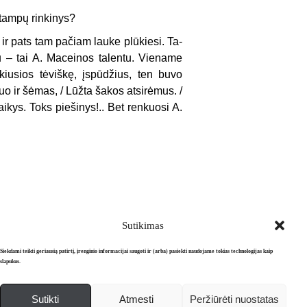
 štampų rinkinys?
ir pats tam pačiam lauke plūkiesi. Ta­
u – tai A. Maceinos talentu. Viename
iusios tėviškę, įspū­džius, ten buvo
uo ir šėmas, / Lūžta šakos atsirėmus. /
laikys. Toks piešinys!.. Bet renkuosi A.
Sutikimas
Siekdami teikti geriausią patirtį, įrenginio informacijai saugoti ir (arba) pasiekti naudojame tokias technologijas kaip
slapukus.
Sutikti
Atmesti
Peržiūrėti nuostatas