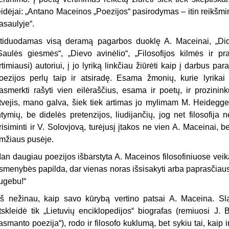
eidėjai: „Anta­no Maceinos „Poezijos“ pasirodymas – itin reikšming
asaulyje“.
tiduodamas visą deramą pagarbos duoklę A. Maceinai, „Didžio
Saulės giesmės“, „Dievo avinėlio“, „Filoso­fijos kilmės ir pr
rtimiausi) autoriui, į jo lyriką linkčiau žiūrėti kaip į darbus 
oezijos perlų taip ir atsiradę. Esama žmonių, kurie lyrikai
asmerkti rašyti vien eilėraščius, esa­ma ir poetų, ir prozin
tvejis, ma­no galva, šiek tiek artimas jo myli­mam M. Heidegger
ntymių, be di­delės pretenzijos, liudijančių, jog net filosofija
risiminti ir V. Solovjovą, turėjusį įtakos ne vien A. Maceinai, bet
mžiaus pusėje.
an daugiau poezijos išbarstyta A. Maceinos filosofiniuose veikal
smeny­bės papilda, dar vienas noras išsisa­kyti arba paprasčiausia
ugebu!“
š nežinau, kaip savo kūrybą ver­tino patsai A. Maceina. Sla
tskleidė tik „Lietuvių enciklopedijos“ biogra­fas (remiuosi J.
asmanto poezija“), rodo ir filosofo kuklumą, bet sykiu tai, kaip