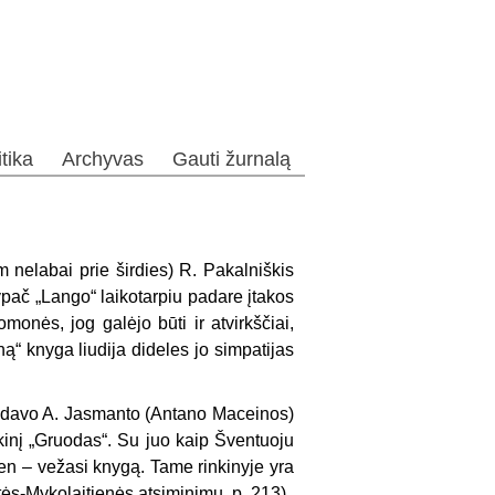
itika
Archyvas
Gauti žurnalą
 ne­labai prie širdies) R. Pakalniškis
ypač „Lango“ laikotarpiu padare įtakos
onės, jog galėjo būti ir atvirkščiai,
ną“ knyga liudija dideles jo simpatijas
tydavo A. Jasmanto (Antano Maceinos)
nkinį „Gruodas“. Su juo kaip Šventuoju
ten – vežasi knygą. Tame rinkinyje yra
tės-Mykolaitienės atsiminimų, p. 213)