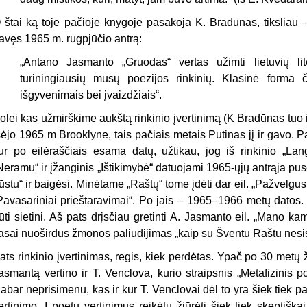
 štai ką toje pačioje knygoje pa­sakoja K. Bradūnas, tiksliau 
avęs 1965 m. rugpjūčio antrą:
„
Antano Jasmanto „Gruodas“ vertas užimti lietuvių lite
turiningiausių mūsų poezijos rinkinių. Klasinė for­ma
išgyvenimais bei įvaizdžiais“.
olei kas užmirškime aukštą rin­kinio įvertinimą (K Bradūnas tuo 
šėjo 1965 m Brooklyne, tais pačiais metais Putinas jį ir gavo. P
ur po eilėraščiais esama datų, užtikau, jog iš rinkinio „Lang
Neramu“ ir įžan­ginis „Ištikimybė“ datuojami 1965-ųjų antrąja pu
ūstu“ ir baigėsi. Minė­tame „Raštų“ tome įdėti dar eil. „Pa­žvelgus a
Pavasariniai prieštara­vimai“. Po jais – 1965–1966 metų da­tos. To
ūti sietini. Aš pats drįsčiau gretinti A. Jasmanto eil. „Mano ka
asai nuoširdus žmonos paliudijimas „kaip su Šventu Raštu nesis
ats rinkinio įvertinimas, regis, kiek perdėtas. Ypač po 30 metų ži
asmantą vertino ir T. Venclova, ku­rio straipsnis „Metafizinis p
abar neprisimenu, kas ir kur T. Venclovai dėl to yra šiek tiek pa
ertinimo. Į poetų vertinimus reikėtų žiūrėti šiek tiek skeptiška