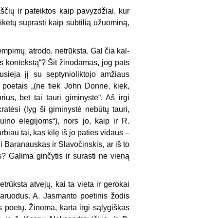
aščių ir pateiktos kaip pavyzdžiai, kur
eikėtų suprasti kaip subtilią užuominą,
empimų, atrodo, netrūksta. Gal čia kal­
s kon­tekstą“? Šit žinodamas, jog pats
sieja jį su septynioliktojo amžiaus
) poetais „(ne tiek John Donne, kiek,
us, bet tai tauri giminystė“. Aš irgi
atėsi (lyg ši giminystė nebūtų tauri,
ino elegijoms“), nors jo, kaip ir R.
iau tai, kas kilę iš jo paties vidaus –
ni Baranauskas ir Slavočinskis, ar iš to
s? Galima ginčytis ir surasti ne vieną
trūks­ta atvejų, kai ta vieta ir gerokai
os aruodus. A. Jasmanto poetinis žodis
os poetų. Žinoma, karta irgi sąlygiškas