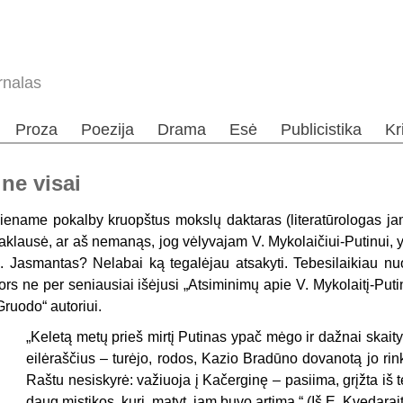
rnalas
Proza
Poezija
Drama
Esė
Publicistika
Kr
 ne visai
iename pokalby kruopštus moks­lų daktaras (literatūrologas jam
aklausė, ar aš nemanąs, jog vėlyvajam V. Mykolaičiui-Putinui, 
. Jasmantas? Nelabai ką tegalėjau atsakyti. Tebesilaikiau nuom
ors ne per seniausiai išėjusi „Atsiminimų apie V.
Mykolaitį
-Puti
Gruodo“ autoriui.
„
Keletą metų prieš mirtį Putinas ypač mėgo ir dažnai skai
eilėraš­čius – turėjo, rodos, Kazio Bradūno dovanotą jo ri
Raštu nesiskyrė: važiuoja į Kačerginę – pasiima, grįžta iš 
daug mistikos, kuri, matyt, jam buvo artima.“
(Iš E. Kvedarai