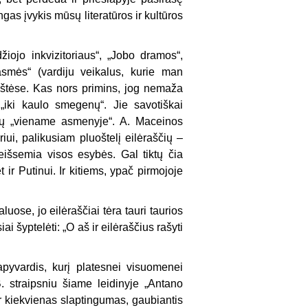
as įvykis mūsų lite­ratūros ir kultūros
jo inkvi­zitoriaus“, „Jobo dramos“,
asmės“ (vardiju vei­kalus, kurie man
paraštėse. Kas nors primins, jog nemaža
 „iki kaulo smegenų“. Jie savotiškai
inkų „viename asmenyje“. A. Maceinos
iui, palikusiam pluoštelį eilėraščių –
 neišsemia visos esybės. Gal tiktų čia
 ir Putinui. Ir kitiems, ypač pir­mojoje
uose, jo eilėraščiai tėra tauri taurios
i šyptelėti: „O aš ir eilėraščius rašyti
pyvardis, kurį platesnei visuomenei
 B. straipsniu šiame leidinyje „Antano
 ir kiekvienas slaptingumas, gaubiantis