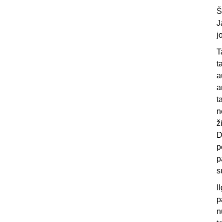
Š
J
j
T
t
a
a
t
n
ž
D
p
p
s
I
p
n