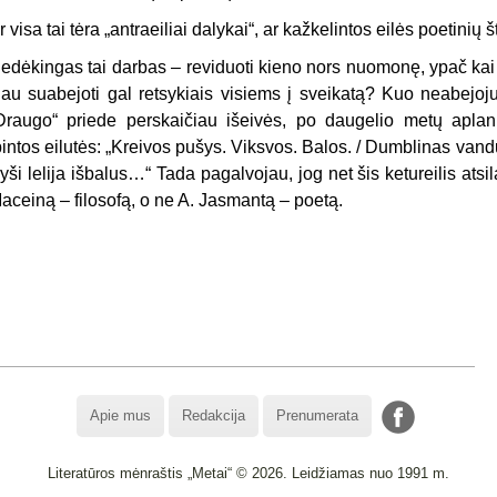
r visa tai tėra „antraeiliai dalykai“, ar kažkelintos eilės poetinių
edėkingas tai darbas – reviduo­ti kieno nors nuomonę, ypač kai 
iau suabejoti gal retsykiais visiems į sveikatą? Kuo neabejoj
Draugo“ priede perskaičiau išeivės, po dauge­lio metų aplank
pintos eilutės: „Krei­vos pušys. Viksvos. Balos. / Dumbli­nas vand
yši lelija išbalus…“ Tada pagalvojau, jog net šis ketur­eilis atsi
aceiną – filosofą, o ne A. Jasmantą – poetą.
Apie mus
Redakcija
Prenumerata
Literatūros mėnraštis „Metai“ © 2026. Leidžiamas nuo 1991 m.