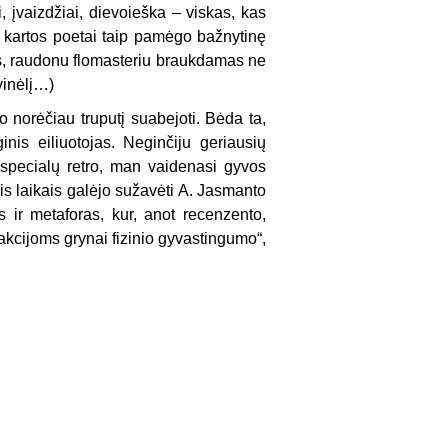
i, įvaizdžiai, dievoieška – viskas, kas
vo kartos poetai taip pamėgo bažnytinę
us, rau­donu flomasteriu braukdamas ne
vinėlį…)
o norėčiau truputį suabejoti. Bėda ta,
is eiliuotojas. Ne­ginčiju geriausių
r specialų retro, man vai­denasi gyvos
ais laikais galėjo sužavėti A. Jasmanto
us ir metaforas, kur, anot recenzento,
trakcijoms grynai fizinio gyvastingumo“,