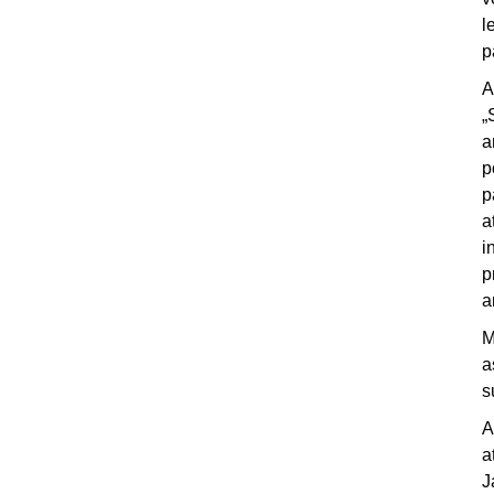
l
p
A
„
a
p
p
a
i
p
a
M
a
s
A
a
J