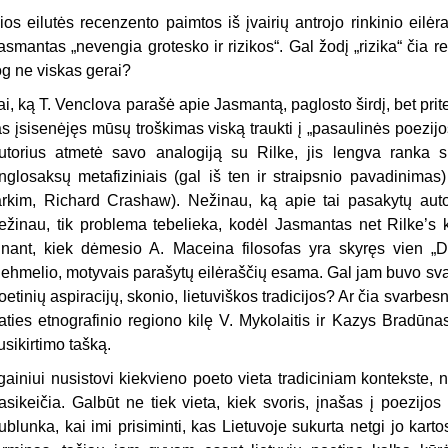
ios eilutės recenzento paimtos iš įvairių antrojo rinkinio eilėr
asmantas „nevengia grotesko ir rizi­kos“. Gal žodį „rizika“ čia r
og ne viskas gerai?
ai, ką T. Venclova parašė apie Jasmantą, paglosto širdį, bet prit
as įsisenėjęs mūsų troškimas viską traukti į „pasaulinės poezijo
utorius atmetė savo analogiją su Rilke, jis lengva ranka su
nglosaksų metafiziniais (gal iš ten ir straipsnio pavadinimas
arkim, Richard Crashaw). Nežinau, ką apie tai pasakytų autori
ežinau, tik problema tebelieka, kodėl Jasmantas net Rilke’s kr
inant, kiek dėmesio A. Maceina filosofas yra skyręs vien „Du
ehmelio, moty­vais parašytų eilėraščių esama. Gal jam buvo svarb
oetinių aspiracijų, skonio, lietuviškos tradicijos? Ar čia svarbes
aties etnografinio regio­no kilę V. Mykolaitis ir Kazys Bradūna
usikirtimo tašką.
lgainiui nusistovi kiekvieno poeto vieta tradiciniam kontekste, ne
a­sikeičia. Galbūt ne tiek vieta, kiek svoris, įnašas į poezij
ublunka, kai imi prisiminti, kas Lietuvoje sukurta netgi jo kart