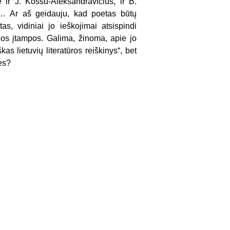
 ir J. Kossu-Aleksandravičius, ir B.
i… Ar aš geidauju, kad poetas būtų
s, vidiniai jo ieš­kojimai atsispindi
gios įtampos. Galima, ži­noma, apie jo
kas lietuvių literatūros reiškinys“, bet
bės?