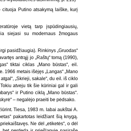
– cituoja Putino atsakymą laiške, kurį
ratūroje vietą tarp įspūdingiausių,
 čia siejasi su modernaus žmo­gaus
ir­gi pasidžiaugia). Rinkinys „Gruodas“
avartęs antrąjį jo „Raštų“ tomą (1990),
as“ tiktai ciklas „Mano būstas“, eil.
se. 1966 metais išėjęs „Lan­gas“ „Mano
tgal“, „Skrieji, sakale“, du eil. iš ciklo
kiu atveju tik šie kūriniai gal ir gali
m­barys“ ir Putino ciklą „Mano būstas“.
kyrė“ – negalėjo praeiti be pėdsako.
ū­rint. Tiesa, 1983 m. labai aukštai A.
oetas“ pakartotas leidžiant šią knygą.
priekaištavęs. Ne dėl „etiketės“, o dėl
i, bet perdeda ir priešlapyje pasirašę