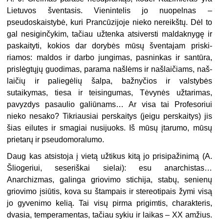
Lietuvos šventasis. Vienintelis jo nuopelnas –
pseudoskaistybė, kuri Prancūzijoje nieko nereikštų. Dėl to
gal nesiginčykim, tačiau užtenka atsi­versti maldaknygę ir
paskaityti, kokios dar dorybės mūsų šventajam priski­
riamos: maldos ir darbo jungimas, pas­ninkas ir santūra,
prislėgtųjų guodimas, parama našlėms ir našlaičiams, naš­
laičių ir paliegėlių šalpa, bažnyčios ir valstybės
sutaikymas, tiesa ir teisin­gumas, Tėvynės užtarimas,
pavyzdys pasaulio galiūnams… Ar visa tai Pro­fesoriui
nieko nesako? Tikriausiai per­skaitys (jeigu perskaitys) jis
šias eilutes ir smagiai nusijuoks. Iš mūsų įtarumo, mūsų
prietarų ir pseudomoralumo.
Daug kas atsistoja į vietą užti­kus kitą jo prisipažinimą (A.
Šlio­geriui, seseriškai sielai): esu anarchis­tas…
Anarchizmas, galinga griovimo stichija, stabų, senienų
griovimo įsiūtis, kova su štampais ir stereotipais žymi visą
jo gyvenimo kelią. Tai visų pirma prigimtis, charakteris,
dvasia, tempe­ramentas, tačiau sykiu ir laikas – XX amžius.