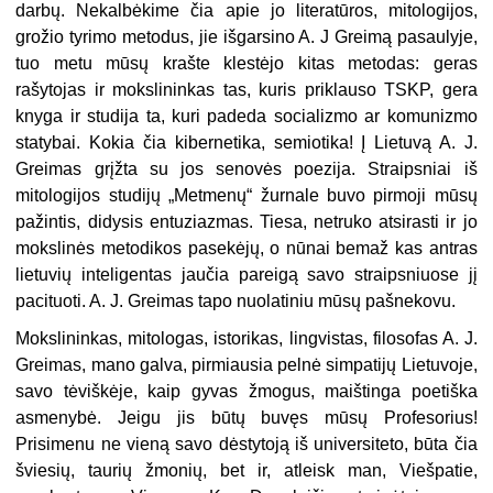
darbų. Nekalbėkime čia apie jo literatūros, mitologijos,
grožio tyrimo metodus, jie išgarsino A. J Greimą pasaulyje,
tuo metu mūsų krašte klestėjo kitas metodas: geras
rašytojas ir mokslininkas tas, kuris priklauso TSKP, gera
knyga ir stu­dija ta, kuri padeda socializmo ar komunizmo
statybai. Kokia čia kiber­netika, semiotika! Į Lietuvą A. J.
Grei­mas grįžta su jos senovės poezija. Straipsniai iš
mitologijos studijų „Met­menų“ žurnale buvo pirmoji mūsų
pa­žintis, didysis entuziazmas. Tiesa, netruko atsirasti ir jo
mokslinės me­todikos pasekėjų, o nūnai bemaž kas antras
lietuvių inteligentas jaučia pareigą savo straipsniuose jį
pacituoti. A. J. Greimas tapo nuolatiniu mūsų pašnekovu.
Mokslininkas, mitologas, istorikas, lingvistas, filosofas A. J.
Greimas, mano galva, pirmiausia pelnė simpatijų Lietu­voje,
savo tėviškėje, kaip gyvas žmo­gus, maištinga poetiška
asmenybė. Jeigu jis būtų buvęs mūsų Profesorius!
Prisimenu ne vieną savo dėstytoją iš universiteto, būta čia
šviesių, taurių žmonių, bet ir, atleisk man, Viešpatie,