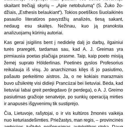
skaitant trečiąjį sky­rių – „Apie netobulumą“ (S. Žuko žo­
džiais, „Esthesis belaukiant“). Tokios poetiškos šiuolaikinės
pasaulio litera­tūros pavyzdžių analizės, tiesą sakant,
nedaug esu skaitęs. Nežinau, kuo ją pranoksta
analizuojamų kūrinių auto­riai.
Kas gerai įsigilins bent į nedidelę dalį jo darbų, ilgainiui
turės praregėti, tardamas sau, kad A. J. Greimas yra
pirmiausia poetas plačiąja prasme. Taip, kaip poeto misiją
žemėj suprato H
ö
l
derlinas. Poetinės gyslos Profesorius
reikalauja iš visų. Jo anar­chizmas kilęs iš jo pasiutimo,
pašau­to perkeitimo aistros. Ja, o ne kokiais marazmais
buvo užsikrėtę visi didieji Prancūzai bei lietuviai. Bėda, kad
lietuviai labai greit perdegdavo (ir perdega), o A. J. Greimo
pasiutimas gražioje senatvėje, po sunkių operaci­ją mirties
ir anapusės išgyvenimų tik sustiprėjo.
Čia, Lietuvoje, rašytojai, o ir vis kultūros žmonės vaikėja
nuo ketu­riasdešimties. Priežastys, man re­gis, – provincinės
ambicijos, tuštybė, neišprusimas, autokritikos stoka. Daug