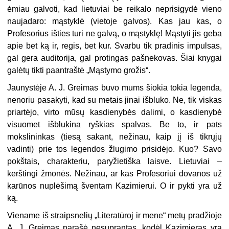
ėmiau galvoti, kad lietuviai be reikalo neprisigydė vieno
nauja­daro: mąstyklė (vietoje galvos). Kas jau kas, o
Profesorius išties turi ne galvą, o mąstyklę! Mąstyti jis geba
apie bet ką ir, regis, bet kur. Svarbu tik pradinis impulsas,
gal gera auditorija, gal protingas pašnekovas. Šiai knygai
galėtų tikti paantraštė „Mąstymo grožis“.
Jaunystėje A. J. Greimas buvo mums šiokia tokia legenda,
nenoriu pasa­kyti, kad su metais jinai išbluko. Ne, tik viskas
priartėjo, virto mūsų kasdie­nybės dalimi, o kasdienybė
visuomet išblukina ryškias spalvas. Be to, ir pats
mokslininkas (tiesą sakant, nežinau, kaip jį iš tikrųjų
vadinti) prie tos legendos žlugimo prisidėjo. Kuo? Savo
pokštais, charakteriu, paryžietiška lais­ve. Lietuviai –
kerštingi žmonės. Ne­žinau, ar kas Profesoriui dovanos už
karūnos nuplėšimą šventam Kazi­mierui. O ir pykti yra už
ką.
Viename iš straipsnelių „Literatūroj ir mene“ metų pradžioje
A. J. Greimas parašė nesuprantąs, kodėl Kazimieras yra