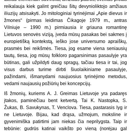
reikalauja kiek galint greičiau šitų devynioliktojo amžiaus
iliuzijų atsisakyti. Jo mitologiniai ty­rinėjimai „Apie dievus ir
žmones“ (pirmas leidimas Čikagoje 1979 m., antras
Vilniuje – 1990 m.) pirmiausia ir griauna romantinę
Lietuvos senovės viziją, įveda mūsų pasakas bei sakmes į
europietišką kontekstą, ieško jose uni­versumo apraiškų,
prasmės bei reikš­mės. Tiesa, jog esame viena seniausių
tautų, tiesa, jog mūsų folkloro pagarsi­nimas pasaulyje yra
būtinas, gali už­pildyti daug spragų, tačiau tiesa ir tai, jog
visus darbus turime dirbti šiuolai­kiniame pasaulyje,
pažindami, išmany­dami naujuosius tyrinėjimo metodus,
vedami naujausių požiūrių bei kon­cepcijų.
Iš žmonių, kuriems A. J. Greimas Lietuvoje yra padaręs
įtakos, pami­nėčiau bent ketvertą. Tai K. Nastop­ka, S.
Žukas, B. Savukynas, T. Venclova. Tiesa, pastarasis lyg ir
ne Lietuvoje. Bijau, kad drąsa, užmojum, moksline ir
gyvenimiška patirtimi jam niekas čia neprilygsta. Taip ir
tebūnie: gudrūs katinai vaikš­to po vieną (norėjau gal