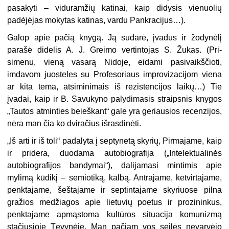
pasakyti – viduramžių katinai, kaip didysis vie­nuolių
padėjėjas mokytas katinas, vardu Pankracijus…).
Galop apie pačią knygą. Ją sudarė, įvadus ir žodynėlį
parašė didelis A. J. Greimo vertintojas S. Žukas. (Pri­
simenu, vieną vasarą Nidoje, eidami pasivaikščioti,
imdavom juosteles su Profesoriaus improvizacijom viena
ar kita tema, atsiminimais iš rezistenci­jos laikų…) Tie
įvadai, kaip ir B. Savukyno palydimasis straipsnis kny­gos
„Tautos atminties beieškant“ gale yra geriausios recenzijos,
nėra man čia ko dviračius išrasdinėti.
„Iš arti ir iš toli“ padalyta į sep­tynetą skyrių, Pirmajame, kaip
ir pridera, duodama autobiografija („Intelektualinės
autobiografijos bandymai“), dalijamasi mintimis apie
mylimą kūdikį – semiotiką, kalbą. Antrajame, ketvirtajame,
penktajame, šeštajame ir septintajame skyriuose pilna
gražios medžiagos apie lietuvių poetus ir prozininkus,
penktajame ap­mąstoma kultūros situacija komunizmą
stačiusioje Tėvynėje. Man pačiam vos seilės nevarvėjo