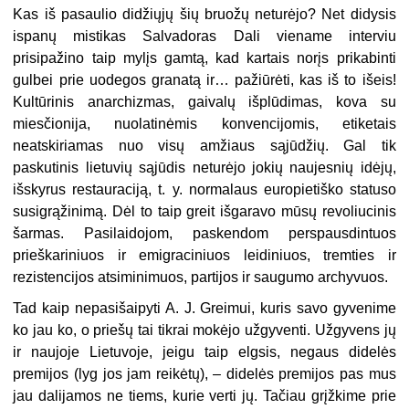
Kas iš pasaulio didžiųjų šių bruožų neturėjo? Net didysis
ispanų mistikas Salvadoras Dali viename in­terviu
prisipažino taip mylįs gamtą, kad kartais norįs prikabinti
gulbei prie uodegos granatą ir… pažiūrėti, kas iš to išeis!
Kultūrinis anarchizmas, gai­valų išplūdimas, kova su
miesčionija, nuolatinėmis konvencijomis, etiketais
neatskiriamas nuo visų amžiaus sąjū­džių. Gal tik
paskutinis lietuvių sąjūdis neturėjo jokių naujesnių idėjų,
išsky­rus restauraciją, t. y. normalaus euro­pietiško statuso
susigrąžinimą. Dėl to taip greit išgaravo mūsų revoliucinis
šarmas. Pasilaidojom, paskendom perspausdintuos
prieškariniuos ir emigraciniuos leidiniuos, tremties ir
rezistencijos atsiminimuos, partijos ir saugumo archyvuos.
Tad kaip nepasišaipyti A. J. Greimui, kuris savo gyvenime
ko jau ko, o priešų tai tikrai mokėjo užgy­venti. Užgyvens jų
ir naujoje Lietu­voje, jeigu taip elgsis, negaus didelės
premijos (lyg jos jam reikėtų), – didelės premijos pas mus
jau dalijamos ne tiems, kurie verti jų. Tačiau grįžkime prie