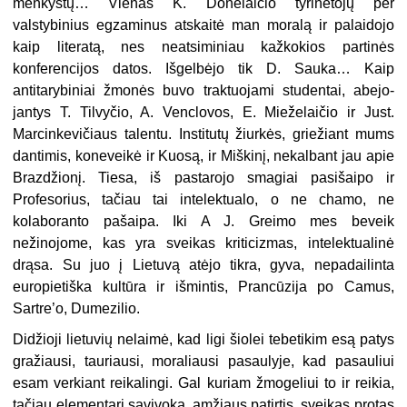
menkystų… Vienas K. Donelaičio tyri­nėtojų per
valstybinius egzaminus at­skaitė man moralą ir palaidojo
kaip literatą, nes neatsiminiau kažkokios partinės
konferencijos datos. Išgelbėjo tik D. Sauka… Kaip
antitarybiniai žmo­nės buvo traktuojami studentai, abejo­
jantys T. Tilvyčio, A. Venclovos, E. Mieželaičio ir Just.
Marcinkevičiaus talentu. Institutų žiurkės, griežiant mums
dantimis, koneveikė ir Kuosą, ir Miškinį, nekalbant jau apie
Brazdžionį. Tiesa, iš pastarojo smagiai pasi­šaipo ir
Profesorius, tačiau tai inte­lektualo, o ne chamo, ne
kolaboran­to pašaipa. Iki A J. Greimo mes be­veik
nežinojome, kas yra sveikas kriticizmas, intelektualinė
drąsa. Su juo į Lietuvą atėjo tikra, gyva, nepa­dailinta
europietiška kultūra ir išmin­tis, Prancūzija po Camus,
Sartre’o, Dumezilio.
Didžioji lietuvių nelaimė, kad ligi šiolei tebetikim esą patys
gražiausi, tauriausi, moraliausi pasaulyje, kad pasauliui
esam verkiant reikalingi. Gal kuriam žmogeliui to ir reikia,
tačiau elementari savivoka, amžiaus patirtis, sveikas protas