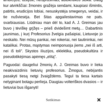
kur atvirkščiai: žmonės gražėja sendami, kaupiasi išmintis,
patirtis, eru­dicijos lobiai, nesuskystėja smegenys, veidai, ir
tie nušviesėja. Bet šitas apgailestavimas ne pats.
svarbiausias. Liūdniau man dėl to, kad A. J. Greimas jau
buvo į tėviškę grįžęs – prieš dvidešimt metų… Dabartinis
jaunimas, į kurį Profesorius žvelgia pašaipiai, Lietuvoje jo
neskaito. Nei mūsų pankai, nei rokeriai, nei tauti­ninkai, nei
katalikai. Protas, mąs­tymas neimponuoja jiems „nei iš arti,
nei iš toli“. Skystos iliuzijos, eklektika, pseudokultūra ir
pseudotikėjimas apėmęs „elitą“.
Paguodai: daugeliui žmonių A. J. Greimas buvo ir lieka
neakivaizdinis lietuvių profesorius. Žmogus, nebi­jantis
pasakyti tiesą netgi žvaigždėms. Tegul ta tiesa kartais
nelyginant bo­tagu perlieja. Daugiau volteriškos dva­sios – ir
lietuviai bus išganyti!
Sutikimas