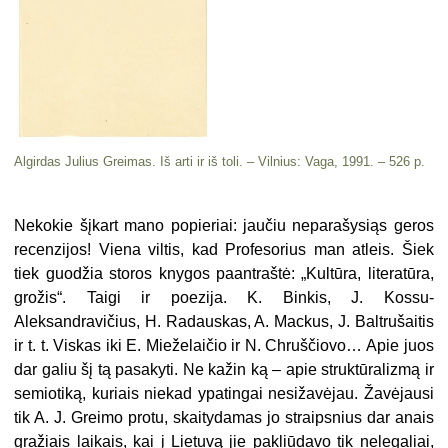
Algirdas Julius Greimas. Iš arti ir iš toli. – Vilnius: Vaga, 1991. – 526 p.
Nekokie šįkart mano popieriai: jau­čiu neparašysiąs geros
recenzijos! Viena viltis, kad Profesorius man atleis. Šiek
tiek guodžia storos knygos paantraštė: „Kultūra, literatūra,
gro­žis“. Taigi ir poezija. K. Binkis, J. Kossu-
Aleksandravičius, H. Radauskas, A. Mackus, J. Baltrušaitis
ir t. t. Viskas iki E. Mieželaičio ir N. Chruš­čiovo… Apie juos
dar galiu šį tą pasakyti. Ne kažin ką – apie struktū­ralizmą ir
semiotiką, kuriais niekad ypatingai nesižavėjau. Žavėjausi
tik A. J. Greimo protu, skaitydamas jo straipsnius dar anais
gražiais laikais, kai į Lietuvą jie pakliūdavo tik nelegaliai,