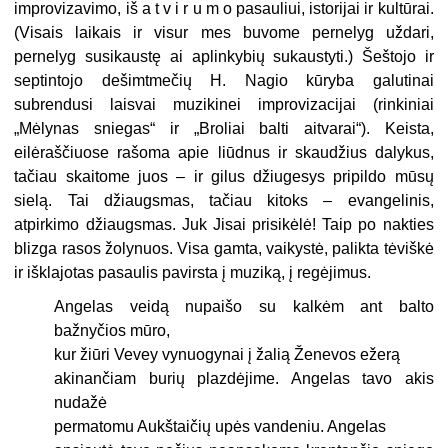
improvizavimo, iš a t v i r u m o pasauliui, istorijai ir kultūrai.
(Visais laikais ir visur mes buvome pernelyg uždari,
pernelyg susikaustę ai aplinky­bių sukaustyti.) Šeštojo ir
septintojo dešimtmečių H. Nagio kūryba galuti­nai
subrendusi laisvai muzikinei impro­vizacijai (rinkiniai
„Mėlynas sniegas“ ir „Broliai balti aitvarai“). Keista,
eilėraščiuose rašoma apie liūdnus ir skau­džius dalykus,
tačiau skaitome juos – ir gilus džiugesys pripildo mūsų
sielą. Tai džiaugsmas, tačiau kitoks – evangelinis,
atpirkimo džiaugsmas. Juk Jisai prisikėlė! Taip po nakties
blizga rasos žolynuos. Visa gamta, vaikystė, palik­ta tėviškė
ir išklajotas pasaulis pavirs­ta į muziką, į regėjimus.
Angelas veidą nupaišo su kalkėm ant balto
bažnyčios mūro,
kur žiūri Vevey vynuogynai į žalią Ženevos ežerą
akinančiam burių plazdėjime. Angelas tavo akis
nudažė
permatomu Aukštaičių upės vandeniu. Angelas