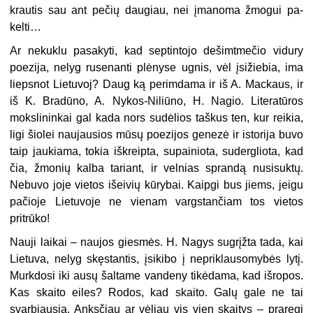
krautis sau ant pe­čių daugiau, nei įmanoma žmogui pa­
kelti…
Ar nekuklu pasakyti, kad septintojo dešimtmečio vidury
poezija, nelyg ru­senanti plėnyse ugnis, vėl įsižiebia, ima
liepsnot Lietuvoj? Daug ką perimdama ir iš A. Mackaus, ir
iš K. Bradūno, A. Nykos-Niliūno, H. Nagio. Literatūros
mokslininkai gal kada nors sudėlios taškus ten, kur reikia,
ligi šiolei nau­jausios mūsų poezijos genezė ir istori­ja buvo
taip jaukiama, tokia iškreipta, supainiota, sudergliota, kad
čia, žmonių kalba tariant, ir velnias sprandą nu­sisuktų.
Nebuvo joje vietos išeivių kū­rybai. Kaipgi bus jiems, jeigu
pačioje Lietuvoje ne vienam vargstančiam tos vietos
pritrūko!
Nauji laikai – naujos giesmės. H. Nagys sugrįžta tada, kai
Lietuva, nelyg skęstantis, įsikibo į nepriklausomybės lytį.
Murkdosi iki ausų šaltame van­deny tikėdama, kad išropos.
Kas skaito eiles? Rodos, kad skaito. Galų gale ne tai
svarbiausia. Anksčiau ar vėliau vis vien skaitys – praregi