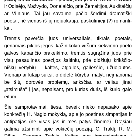
ir Odisėjo, Mažvydo, Donelaičio, prie Žemaitijos, Aukštai­čių
ar Vilniaus. Tai jau savaime, pačia šerdimi dramatiški
poetai, nė vienas iš jų nejuokauja, paskutinieji (?) romanti­
kai.
Tremtis paverčia juos universaliais, tikrais poetais,
genamais piktos jėgos, kažin kokio viršum kiekvieno poeto
galvos kabančio prakeikimo, tremtis sugrąžina juos prie
visų pasaulinės po­ezijos šaltinių, prie didžiųjų krikščio­
niškų vertybių – kaltės, atgailos, gai­lesčio, užuojautos.
Vienaip ar kitaip suksi, o didelė kūryba, matyt, neįmano­ma
be šitų dorovės problemų, anksčiau ar vėliau jinai
„atsimuša“ į jas, ne­paisant, pro kurias duris, iš kurio galo
eitum.
Šie samprotavimai, tiesa, beveik nie­ko nepasako apie
konkrečią H. Nagio mokyklą, apie jo poetines simpatijas ir
antipatijas (ne visas jas ir mes patys žinome). Drąsiau
galima užsiminti apie vokiečių poeziją, G. Traklį, R. M,