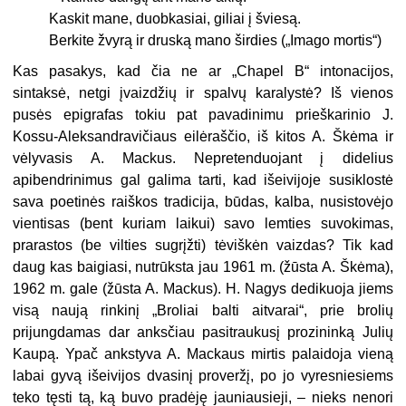
Kaskit mane, duobkasiai, giliai į šviesą.
Berkite žvyrą ir druską mano širdies („Imago mortis“)
Kas pasakys, kad čia ne ar „Chapel B“ intonacijos,
sintaksė, netgi įvaizdžių ir spalvų karalystė? Iš vienos
pusės epigrafas tokiu pat pavadinimu prieškarinio J.
Kossu-Aleksandravičiaus eilėraščio, iš kitos A. Škėma ir
vėlyvasis A. Mackus. Ne­pretenduojant į didelius
apibendrinimus gal galima tarti, kad išeivijoje susiklostė
sava poetinės raiškos tradicija, būdas, kalba, nusistovėjo
vientisas (bent kuriam laikui) savo lemties su­vokimas,
prarastos (be vilties sugrįžti) tėviškėn vaizdas? Tik kad
daug kas baigiasi, nutrūksta jau 1961 m. (žūsta A. Škėma),
1962 m. gale (žūsta A. Mac­kus). H. Nagys dedikuoja jiems
visą naują rinkinį „Broliai balti aitvarai“, prie brolių
prijungdamas dar anksčiau pasitraukusį prozininką Julių
Kaupą. Ypač ankstyva A. Mackaus mirtis pa­laidoja vieną
labai gyvą išeivijos dva­sinį proveržį, po jo vyresniesiems
te­ko tęsti tą, ką buvo pradėję jauniausieji, – nieks nenori