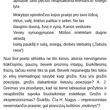
apsiautė tavo pečius neapsakoma krentančio sniego
tyla
Mokytojo spindinčios kojos praėjo pro tavo lūšną
irklus, valtį, tinklus palikai ir sekei. Ne tas
daugino duoną, žuvį ir vyną. Kanos vestuvės
Vevey vynuogynuose. Mūšos smėlėtam dugne
atrastą
baltą paukštį ir salą, sniegą, drobės stebuklą („Tabula
rasa“)
Nuo šiol poeto stilistika ne itin keisis, atsiras nervingesnio
trūkčiojimo, pauzių, beveik prozinių intarpų, šiurkštesnių
frazių, tačiau esmė liks ta pati. Beveik nepaneigta liks tokia
jo eilių (nemadinga) savybė kaip grožis. Kas yra grožis
poezijoje, grožis dabartinėje lietuvių poezijoje? A. J.
Greimas yra prasitaręs, kad tai bene labiausiai ginčytina ir
neapibrėžta sąvoka šiuolaikinėje estetikoje. Grožis ir
ekspresio­nizmas? Šiukštu. Čia H. Nagys – impresionistas
nesenstančia prasme, gal prancūzų kultūros „mokinys“?