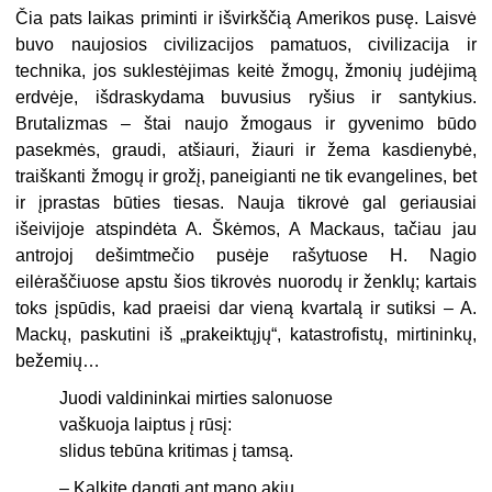
Čia pats laikas priminti ir išvirkščią Amerikos pusę. Laisvė
buvo naujo­sios civilizacijos pamatuos, civilizacija ir
technika, jos suklestėjimas keitė žmogų, žmonių judėjimą
erd
v
ė
je
, išdraskydama buvusius ryšius ir santykius.
Brutalizmas – štai naujo žmogaus ir gyvenimo būdo
pasekmės, graudi, atšiauri, žiauri ir žema kasdienybė,
traiškanti žmogų ir grožį, paneigianti ne tik evangelines, bet
ir įprastas būties tiesas. Nauja tikrovė gal geriausiai
išeivijoje atspindėta A. Škėmos, A Mackaus, tačiau jau
antrojoj dešimtmečio pusėje rašytuose H. Nagio
eilėraščiuose apstu šios tikrovės nuorodų ir ženklų; kartais
toks įspūdis, kad praeisi dar vieną kvartalą ir sutiksi – A.
Mackų, paskutini iš „prakeiktųjų“, katastrofistų, mirtininkų,
bežemių…
Juodi valdininkai mirties salonuose
vaškuoja laiptus į rūsį:
slidus tebūna kritimas į tamsą.
– Kalkite dangtį ant mano akių.