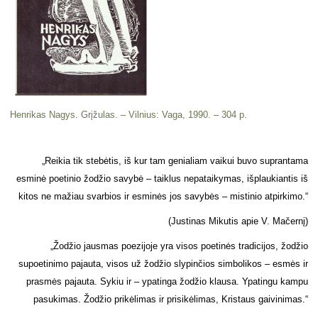
Henrikas Nagys. Grįžulas. – Vilnius: Vaga, 1990. – 304 p.
„Reikia tik stebėtis, iš kur tam genia­liam vaikui buvo suprantama
esminė poeti­nio žodžio savybė – taiklus nepataikymas, išplaukiantis iš
kitos ne mažiau svarbios ir esminės jos savybės – mistinio atpirkimo.“
(Justinas Mikutis apie V. Mačernį)
„Žodžio jausmas poezijoje yra visos po­etinės tradicijos, žodžio
supoetinimo pajau­ta, visos už žodžio slypinčios simbolikos – esmės ir
prasmės pajauta. Sykiu ir – ypa­tinga žodžio klausa. Ypatingu kampu
pasu­kimas. Žodžio prikėlimas ir prisikėlimas, Kristaus gaivinimas.“