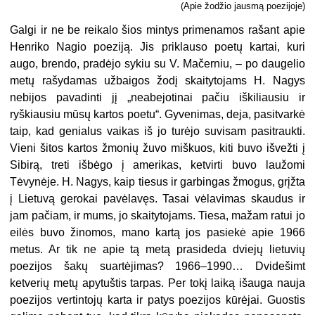
(Apie žodžio jausmą poezijoje)
Galgi ir ne be reikalo šios mintys primenamos rašant apie
Henriko Nagio poeziją. Jis priklauso poetų kartai, kuri
augo, brendo, pradėjo sykiu su V. Ma­černiu, – po daugelio
metų rašydamas užbaigos žodį skaitytojams H. Nagys
nebijos pavadinti jį „neabejotinai pačiu iškiliausiu ir
ryškiausiu mūsų kartos poetu“. Gyvenimas, deja, pasitvarkė
taip, kad genialus vaikas iš jo turėjo suvisam pasitraukti.
Vieni šitos kartos žmonių žuvo miškuos, kiti buvo išvežti į
Sibirą, treti išbėgo į amerikas, ket­virti buvo laužomi
Tėvynėje. H. Nagys, kaip tiesus ir garbingas žmogus, grįž­ta
į Lietuvą gerokai pavėlavęs. Tasai vėlavimas skaudus ir
jam pačiam, ir mums, jo skaitytojams. Tiesa, mažam ratui jo
eilės buvo žinomos, mano kar­tą jos pasiekė apie 1966
metus. Ar tik ne apie tą metą prasideda dviejų lie­tuvių
poezijos šakų suartėjimas? 1966–1990… Dvidešimt
ketverių metų apytuš­tis tarpas. Per tokį laiką išauga nauja
poezijos vertintojų karta ir patys poezijos kūrėjai. Guostis