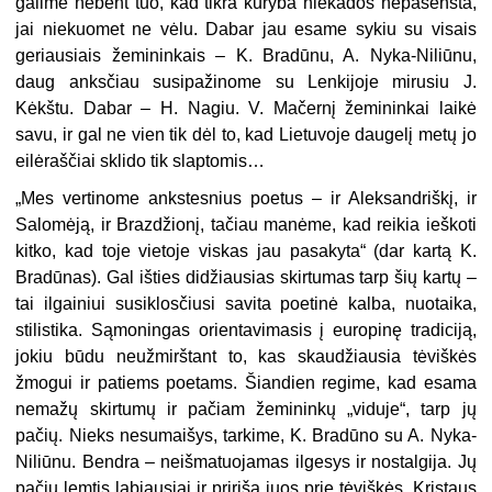
galime nebent tuo, kad tikra kūryba niekados nepa­sensta,
jai niekuomet ne vėlu. Dabar jau esame sykiu su visais
geriausiais žemininkais – K. Bradūnu, A. Nyka-Niliūnu,
daug anksčiau susipažinome su Lenkijoje mirusiu J.
Kėkštu. Dabar – H. Nagiu. V. Mačernį žemininkai lai­kė
savu, ir gal ne vien tik dėl to, kad Lietuvoje daugelį metų jo
eilėraščiai sklido tik slaptomis…
„Mes vertinome ankstesnius poetus – ir Aleksandriškį, ir
Salomėją, ir Brazdžionį, tačiau manėme, kad reikia ieškoti
kitko, kad toje vietoje viskas jau pasakyta“ (dar kartą K.
Bradūnas). Gal išties didžiausias skirtumas tarp šių kartų –
tai ilgainiui susiklosčiusi savi­ta poetinė kalba, nuotaika,
stilistika. Sąmoningas orientavimasis į europinę tradiciją,
jokiu būdu neužmirštant to, kas skaudžiausia tėviškės
žmogui ir pa­tiems poetams. Šiandien regime, kad esama
nemažų skirtumų ir pačiam že­mininkų „viduje“, tarp jų
pačių. Nieks nesumaišys, tarkime, K. Bradūno su A. Nyka-
Niliūnu. Bendra – neišmatuo­jamas ilgesys ir nostalgija. Jų
pačių lemtis labiausiai ir pririša juos prie tė­viškės, Kristaus