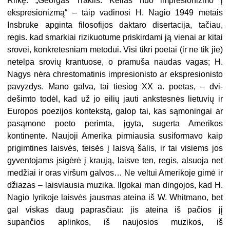
Rilkę. „Georgas Traklis. Kelias nuo im­presionizmo į
ekspresionizmą“ – taip vadinosi H. Nagio 1949 metais
Insbruke apginta filosofijos daktaro disertacija, tačiau,
regis. kad smarkiai rizikuotume priskirdami ją vienai ar kitai
srovei, konkretesniam metodui. Visi tikri po­etai (ir ne tik jie)
netelpa srovių kran­tuose, o pramuša naudas vagas; H.
Nagys nėra chrestomatinis impresionis­to ar ekspresionisto
pavyzdys. Mano galva, tai tiesiog XX a. poetas, – dvi­
dešimto todėl, kad už jo eilių jauti ankstesnės lietuvių ir
Europos poezijos kontekstą, galop tai, kas sąmoningai ar
pasąmone poeto perimta, įgyta, su­gerta Amerikos
kontinente. Naujoji Amerika pirmiausia susiformavo kaip
prigimtines laisvės, teisės į laisvą šalis, ir tai visiems jos
gyventojams įsigėrė į kraują, laisve ten, regis, alsuoja net
medžiai ir oras viršum galvos… Ne vel­tui Amerikoje gimė ir
džiazas – lais­viausia muzika. Ilgokai man dingojos, kad H.
Nagio lyrikoje laisvės jausmas ateina iš W. Whitmano, bet
gal viskas daug paprasčiau: jis ateina iš pačios jį
supančios aplinkos, iš naujosios muzi­kos, iš