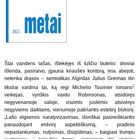
Štai vandens lašas, ištekėjęs iš tuščio butelio: droviai
išlenda, pasiraivo, įgauna kriaušės kontūrą, ima abejoti,
netenka drąsos – semiotikas Algirdas Julius Greimas itin
1
tiksliai vardina tai, ką regi Michelio Tournier romano
veikėjas, vyriškis vardu Robinsonas, atsidūręs
negyvenamoje saloje, visomis juslėmis atsivėręs
negyviems daiktams, vienumoje patiriantis estetinį blyksnį.
„Lašo elgsenos naratyvizavimas, išoriškai pasireiškiantis
panaudojant erdvinį aspektiškumą, – pradinis
nepaslankumas, nutįsimas, išsipūtimas, – baigiasi trumpu