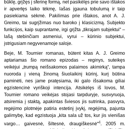
būklę, grįžęs į sferinę formą, net pasikėlęs prie savo ištakos
ir apvertęs laiko tėkmę, lašas įgauna tobulumą ir taip
pasiekiama sėkmė. Pakilimas prie ištakos, anot A. J.
Greimo, tai sugrįžimas nuo baroko į klasicizmą. Subjekto
funkcijos, kaip suprantame, irgi grįžta „tikrajam subjektui“ –
lašą stebinčiam asmeniui, vyrui – kūrinio subjektui,
įstrigusiam negyvenamoje saloje.
Beje, M. Tournier romanas, būtent kitas A. J. Greimo
aptariamas šio romano epizodas – reginys, suteikęs
veikėjui „trumpą neišsakomos palaimos akimirką“, tampa
nuoroda į vieną žinomą šiuolaikinį kūrinį, kurį būtina
paminėti, nes jame pratęsiama, iki galo išsakoma giliai
egzistencinė vyriškoji intencija. Atsikėlęs iš lovos, M.
Tournier romano veikėjas stojasi tarpduryje, susvyruoja,
atsiremia į staktą, apakintas šviesos jis sutrinka, pasvyra,
regėjimo plotmėje patiria estetinį įvykį, regėjimą, pajunta
galimybę, kad egzistuoja „kita sala už tos, kur jis vienišas
4
vargo… gaivesnė, šiltesnė, draugiškesnė“
. 2005 m.