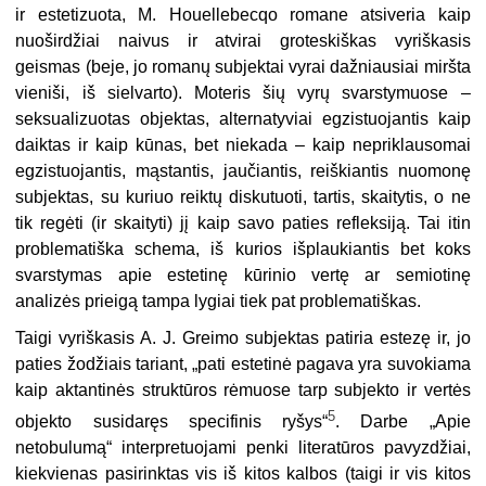
ir estetizuota, M. Houellebecqo romane atsiveria kaip
nuoširdžiai naivus ir atvirai groteskiškas vyriškasis
geismas (beje, jo romanų subjektai vyrai dažniausiai miršta
vieniši, iš sielvarto). Moteris šių vyrų svarstymuose –
seksualizuotas objektas, alternatyviai egzistuojantis kaip
daiktas ir kaip kūnas, bet niekada – kaip nepriklausomai
egzistuojantis, mąstantis, jaučiantis, reiškiantis nuomonę
subjektas, su kuriuo reiktų diskutuoti, tartis, skaitytis, o ne
tik regėti (ir skaityti) jį kaip savo paties refleksiją. Tai itin
problematiška schema, iš kurios išplaukiantis bet koks
svarstymas apie estetinę kūrinio vertę ar semiotinę
analizės prieigą tampa lygiai tiek pat problematiškas.
Taigi vyriškasis A. J. Greimo subjektas patiria estezę ir, jo
paties žodžiais tariant, „pati estetinė pagava yra suvokiama
kaip aktantinės struktūros rėmuose tarp subjekto ir vertės
5
objekto susidaręs specifinis ryšys“
. Darbe „Apie
netobulumą“ interpretuojami penki literatūros pavyzdžiai,
kiekvienas pasirinktas vis iš kitos kalbos (taigi ir vis kitos