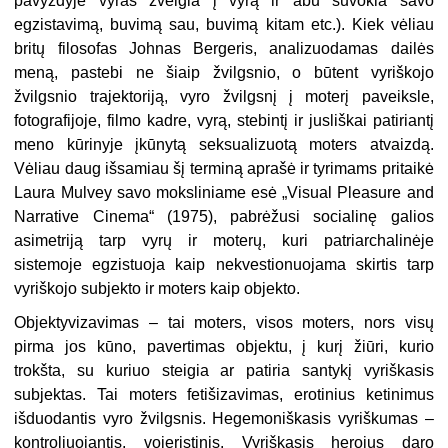
pavyzdyje vyras žvelgia į vyrą ir abu suvokia savo
egzistavimą, buvimą sau, buvimą kitam etc.). Kiek vėliau
britų filosofas Johnas Bergeris, analizuodamas dailės
meną, pastebi ne šiaip žvilgsnio, o būtent vyriškojo
žvilgsnio trajektoriją, vyro žvilgsnį į moterį paveiksle,
fotografijoje, filmo kadre, vyrą, stebintį ir jusliškai patiriantį
meno kūrinyje įkūnytą seksualizuotą moters atvaizdą.
Vėliau daug išsamiau šį terminą aprašė ir tyrimams pritaikė
Laura Mulvey savo moksliniame esė „Visual Pleasure and
Narrative Cinema“ (1975), pabrėžusi socialinę galios
asimetriją tarp vyrų ir moterų, kuri patriarchalinėje
sistemoje egzistuoja kaip nekvestionuojama skirtis tarp
vyriškojo subjekto ir moters kaip objekto.
Objektyvizavimas – tai moters, visos moters, nors visų
pirma jos kūno, pavertimas objektu, į kurį žiūri, kurio
trokšta, su kuriuo steigia ar patiria santykį vyriškasis
subjektas. Tai moters fetišizavimas, erotinius ketinimus
išduodantis vyro žvilgsnis. Hegemoniškasis vyriškumas –
kontroliuojantis, vojeristinis. Vyriškasis herojus daro