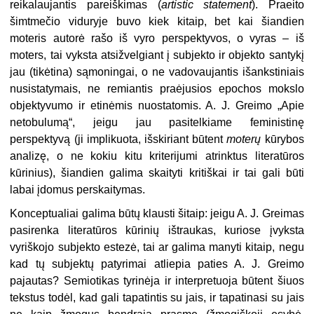
reikalaujantis pareiškimas (
artistic
statement
). Praeito
šimtmečio viduryje buvo kiek kitaip, bet kai šiandien
moteris autorė rašo iš vyro perspektyvos, o vyras – iš
moters, tai vyksta atsižvelgiant į subjekto ir objekto santykį
jau (tikėtina) sąmoningai, o ne vadovaujantis išankstiniais
nusistatymais, ne remiantis praėjusios epochos mokslo
objektyvumo ir etinėmis nuostatomis. A. J. Greimo „Apie
netobulumą“, jeigu jau pasitelkiame feministinę
perspektyvą (ji implikuota, išskiriant būtent
moterų
kūrybos
analizę, o ne kokiu kitu kriterijumi atrinktus literatūros
kūrinius), šiandien galima skaityti kritiškai ir tai gali būti
labai įdomus perskaitymas.
Konceptualiai galima būtų klausti šitaip: jeigu A. J. Greimas
pasirenka literatūros kūrinių ištraukas, kuriose įvyksta
vyriškojo subjekto estezė, tai ar galima manyti kitaip, negu
kad tų subjektų patyrimai atliepia paties A. J. Greimo
pajautas? Semiotikas tyrinėja ir interpretuoja būtent šiuos
tekstus todėl, kad gali tapatintis su jais, ir tapatinasi su jais