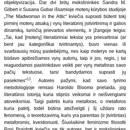
objektyvizacija. Dar dvi britų mokslininkės Sandra M.
Gilbert ir Susana Gubar išsamioje moterų kūrybos studijoje
„The Madwoman in the Attic“ kviečia suprasti būtent tokį
pirminį moterų atsaką į vyrų literatūrinį įsitvirtinimą ir galios
dinamiką, turinčią prievartos elementų, ir įžangoje teigia:
„Tai, kad [moterų] literatūriniai tekstai yra prievartiniai (ar
bent jau kategoriškai tvirtinantys), buvo vienas iš
svarbiausių mūsų pastebėjimų, nes kaip moterys ne kartą
būdavo apibrėžiamos vyrų autorių, taip ir jos, regis, į tai
reaguodamos pasirinkdavo veikti per vyrų metaforas savo
pačių tekstuose, tarsi bandydamos suprasti jų
10
pasekmes“
. Autorės pažymi, kad savo tyrimo
metodologijoje remiasi Haroldo Bloomo prielaida, jog
literatūros istoriją kuria stiprūs veiksmai ir neišvengiami
atoveiksmiai. Taigi patirtis kuria metaforas, o metaforos
kuria patirtį, todėl būtina atsižvelgti į šį uždaro rato
fenomeną, o teoretizavimą, kuris yra paremtas (ir įtvirtintas)
metaforomis, kvestionuoti. Šiuolaikinė feminizmo filosofė
Rosi Braidotti kviečia ne tik autores, bet ir mokslininkes