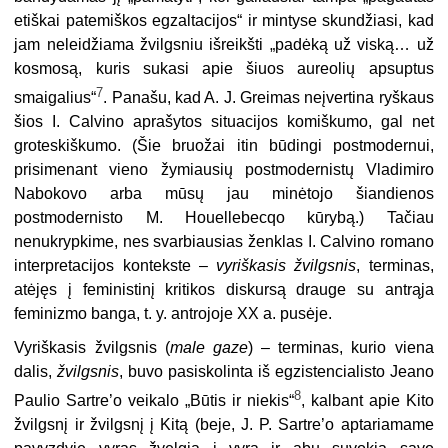
etiškai patemiškos egzaltacijos“ ir mintyse skundžiasi, kad
jam neleidžiama žvilgsniu išreikšti „padėką už viską… už
kosmosą, kuris sukasi apie šiuos aureolių apsuptus
7
smaigalius“
. Panašu, kad A. J. Greimas neįvertina ryškaus
šios I. Calvino aprašytos situacijos komiškumo, gal net
groteskiškumo. (Šie bruožai itin būdingi postmodernui,
prisimenant vieno žymiausių postmodernistų Vladimiro
Nabokovo arba mūsų jau minėtojo šiandienos
postmodernisto M. Houellebecqo kūrybą.) Tačiau
nenukrypkime, nes svarbiausias ženklas I. Calvino romano
interpretacijos kontekste –
vyriškasis žvilgsnis
, terminas,
atėjęs į feministinį kritikos diskursą drauge su antrąja
feminizmo banga, t. y. antrojoje XX a. pusėje.
Vyriškasis žvilgsnis (
male gaze
) – terminas, kurio viena
dalis,
žvilgsnis
, buvo pasiskolinta iš egzistencialisto Jeano
8
Paulio Sartre’o veikalo „Būtis ir niekis“
, kalbant apie Kito
žvilgsnį ir žvilgsnį į Kitą (beje, J. P. Sartre’o aptariamame