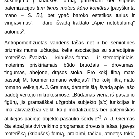
sustingimu į kriaušės formą, primenant dėl stiprios
patemizacijos
tam tikrus moters kūno kontūrus
[paryškinta
mano –
S. B.
], bet ypač baroko estetikos tūrius ir
vingiavimus“, – daro išvadą traktato „Apie netobulumą“
2
autorius
.
Antropomorfizuotas vandens lašas net ir be semiotinės
prizmės mums tučtuojau kelia asociacijas su stereotipine
moteriška išvaizda – kriaušės forma – ir stereotipiniais,
moterims priskiriamais, būdo bruožais – drovumas,
tingumas, abejonė, drąsos stoka. Pro kokį filtrą mato
pasaulį M. Tournier romano veikėjas? Pro kokį filtrą mato
romano veikėją A. J. Greimas, darantis šią išvadą apie lašo
padėtį veikėjo mikrokosmose: „Būdamas viena iš pasaulio
figūrų, jis gramatiškai užgrobia subjekto [
sic
] funkcijas ir
ima akivaizdžiai veikti kaip modalizuotas bei patemiškas
3
atlikėjas pačioje objekto-pasaulio šerdyje“
. A. J. Greimas
čia atpažįsta dvi veikimo programas: drovusis lašas, įgavęs
moterišką (kriaušės) formą, pralaimi, tačiau, atmetęs tokią