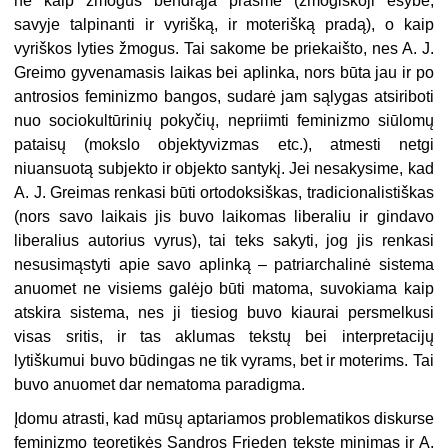
ne kaip žmogus bendrąja prasme (žmogiškoji esybė,
savyje talpinanti ir vyrišką, ir moterišką pradą), o kaip
vyriškos lyties žmogus. Tai sakome be priekaišto, nes A. J.
Greimo gyvenamasis laikas bei aplinka, nors būta jau ir po
antrosios feminizmo bangos, sudarė jam sąlygas atsiriboti
nuo sociokultūrinių pokyčių, nepriimti feminizmo siūlomų
pataisų (mokslo objektyvizmas etc.), atmesti netgi
niuansuotą subjekto ir objekto santykį. Jei nesakysime, kad
A. J. Greimas renkasi būti ortodoksiškas, tradicionalistiškas
(nors savo laikais jis buvo laikomas liberaliu ir gindavo
liberalius autorius vyrus), tai teks sakyti, jog jis renkasi
nesusimąstyti apie savo aplinką – patriarchalinė sistema
anuomet ne visiems galėjo būti matoma, suvokiama kaip
atskira sistema, nes ji tiesiog buvo kiaurai persmelkusi
visas sritis, ir tas aklumas tekstų bei interpretacijų
lytiškumui buvo būdingas ne tik vyrams, bet ir moterims. Tai
buvo anuomet dar nematoma paradigma.
Įdomu atrasti, kad mūsų aptariamos problematikos diskurse
feminizmo teoretikės Sandros Frieden tekste minimas ir A.