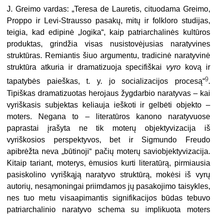
J. Greimo vardas: „Teresa de Lauretis, cituodama Greimo,
Proppo ir Levi-Strausso pasakų, mitų ir folkloro studijas,
teigia, kad edipinė „logika“, kaip patriarchalinės kultūros
produktas, grindžia visas nusistovėjusias naratyvines
struktūras. Remiantis šiuo argumentu, tradicinė naratyvinė
struktūra atkuria ir dramatizuoja specifiškai
vyro
kovą ir
9
tapatybės paieškas, t. y. jo socializacijos procesą“
.
Tipiškas dramatizuotas herojaus žygdarbio naratyvas – kai
vyriškasis subjektas keliauja ieškoti ir gelbėti objekto –
moters. Negana to – literatūros kanono naratyvuose
paprastai įrašyta ne tik moterų objektyvizacija iš
vyriškosios perspektyvos, bet ir Sigmundo Freudo
apibrėžta neva „būtinoji“ pačių moterų saviobjektyvizacija.
Kitaip tariant, moterys, ėmusios kurti literatūrą, pirmiausia
pasiskolino vyriškąją naratyvo struktūrą, mokėsi iš vyrų
autorių, nesąmoningai priimdamos jų pasakojimo taisykles,
nes tuo metu visaapimantis signifikacijos būdas tebuvo
patriarchalinio naratyvo schema su implikuota moters