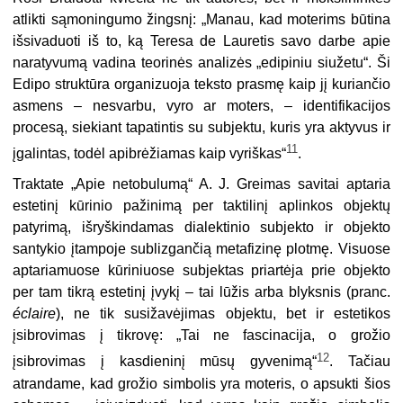
atlikti sąmoningumo žingsnį: „Manau, kad moterims būtina
išsivaduoti iš to, ką Teresa de Lauretis savo darbe apie
naratyvumą vadina teorinės analizės „edipiniu siužetu“. Ši
Edipo struktūra organizuoja teksto prasmę kaip jį kuriančio
asmens – nesvarbu, vyro ar moters, – identifikacijos
procesą, siekiant tapatintis su subjektu, kuris yra aktyvus ir
11
įgalintas, todėl apibrėžiamas kaip vyriškas“
.
Traktate „Apie netobulumą“ A. J. Greimas savitai aptaria
estetinį kūrinio pažinimą per taktilinį aplinkos objektų
patyrimą, išryškindamas dialektinio subjekto ir objekto
santykio įtampoje sublizgančią metafizinę plotmę. Visuose
aptariamuose kūriniuose subjektas priartėja prie objekto
per tam tikrą estetinį įvykį – tai lūžis arba blyksnis (pranc.
éclaire
), ne tik susižavėjimas objektu, bet ir estetikos
įsibrovimas į tikrovę: „Tai ne fascinacija, o grožio
12
įsibrovimas į kasdieninį mūsų gyvenimą“
. Tačiau
atrandame, kad grožio simbolis yra moteris, o apsukti šios