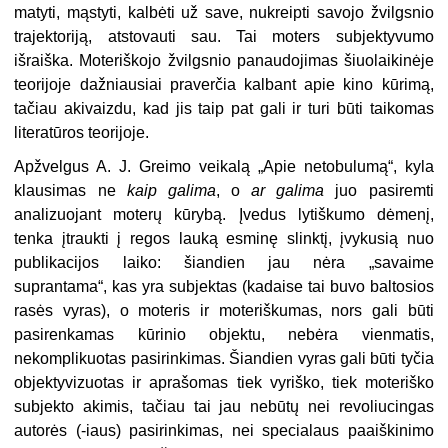
matyti, mąstyti, kalbėti už save, nukreipti savojo žvilgsnio
trajektoriją, atstovauti sau. Tai moters subjektyvumo
išraiška. Moteriškojo žvilgsnio panaudojimas šiuolaikinėje
teorijoje dažniausiai praverčia kalbant apie kino kūrimą,
tačiau akivaizdu, kad jis taip pat gali ir turi būti taikomas
literatūros teorijoje.
Apžvelgus A. J. Greimo veikalą „Apie netobulumą“, kyla
klausimas ne
kaip galima
, o
ar galima
juo pasiremti
analizuojant moterų kūrybą. Įvedus lytiškumo dėmenį,
tenka įtraukti į regos lauką esminę slinktį, įvykusią nuo
publikacijos laiko: šiandien jau nėra „savaime
suprantama“, kas yra subjektas (kadaise tai buvo baltosios
rasės vyras), o moteris ir moteriškumas, nors gali būti
pasirenkamas kūrinio objektu, nebėra vienmatis,
nekomplikuotas pasirinkimas. Šiandien vyras gali būti tyčia
objektyvizuotas ir aprašomas tiek vyriško, tiek moteriško
subjekto akimis, tačiau tai jau nebūtų nei revoliucingas
autorės (-iaus) pasirinkimas, nei specialaus paaiškinimo