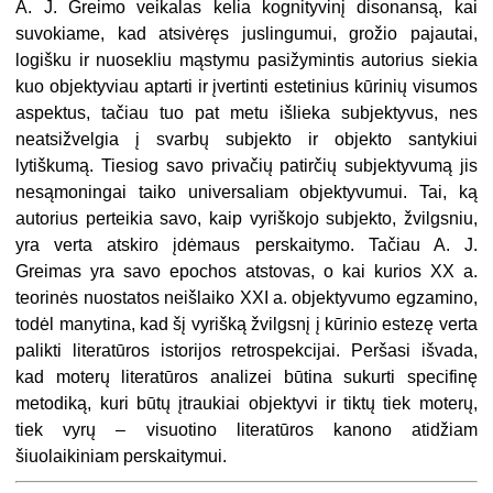
A. J. Greimo veikalas kelia kognityvinį disonansą, kai
suvokiame, kad atsivėręs juslingumui, grožio pajautai,
logišku ir nuosekliu mąstymu pasižymintis autorius siekia
kuo objektyviau aptarti ir įvertinti estetinius kūrinių visumos
aspektus, tačiau tuo pat metu išlieka subjektyvus, nes
neatsižvelgia į svarbų subjekto ir objekto santykiui
lytiškumą. Tiesiog savo privačių patirčių subjektyvumą jis
nesąmoningai taiko universaliam objektyvumui. Tai, ką
autorius perteikia savo, kaip vyriškojo subjekto, žvilgsniu,
yra verta atskiro įdėmaus perskaitymo. Tačiau A. J.
Greimas yra savo epochos atstovas, o kai kurios XX a.
teorinės nuostatos neišlaiko XXI a. objektyvumo egzamino,
todėl manytina, kad šį vyrišką žvilgsnį į kūrinio estezę verta
palikti literatūros istorijos retrospekcijai. Peršasi išvada,
kad moterų literatūros analizei būtina sukurti specifinę
metodiką, kuri būtų įtraukiai objektyvi ir tiktų tiek moterų,
tiek vyrų – visuotino literatūros kanono atidžiam
šiuolaikiniam perskaitymui.