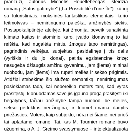
prancūzų autorius Michelis Houellebecqas išleidžia
romaną „Salos galimybė“ („La Possibilité d’une île“), kūrinį
su futuristiniais, mokslinės fantastikos elementais, kurio
leitmotyvas – nemirtingumo paieška, amžinybės siekis.
Postapokaliptinėje ateityje, kai žmonija, beveik sunaikinta
klimato kaitos ir atominio karo, įvaldo klonavimą (o tai
reiškia, kad nugalėta mirtis, žmogus tapo nemirtingas),
pagrindinis veikėjas, subjektas, pasidalinęs į tris dalis
(vyriškis ir du jo klonai), patiria egzistencinę krizę:
nesugeba džiaugtis amžinu gyvenimu, jam (jiems) mirtinai
nuobodu, jam (jiems) ima rūpėti meilės ir sekso prigimtis.
Atidžiai stebėkime šio siužeto semantiką: nemirtingumas
pasiekiamas tada, kai nebereikia moters tam, kad vyras
prasitęstų, klonuodamas save jis įgauna progą prasitęsti iki
begalybės, tačiau amžinybė tampa nuobodi be meilės,
sekso perteklius nedžiugina, ir tuomet imama dairytis
priežasties. Moters, kaip subjekto, nėra nei šiame, nei prieš
tai aptartame romane. Tai, kas M. Tournier romane buvo
užuomina, o A. J. Greimo svarstymuose – intelektualizuota