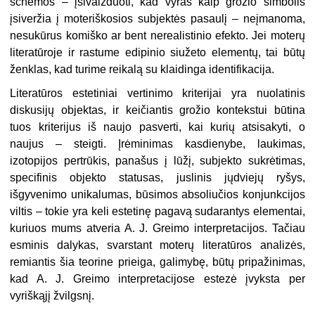
schemos – įsivaizduoti, kad vyras kaip grožio simbolis
įsiveržia į moteriškosios subjektės pasaulį – neįmanoma,
nesukūrus komiško ar bent nerealistinio efekto. Jei moterų
literatūroje ir rastume edipinio siužeto elementų, tai būtų
ženklas, kad turime reikalą su klaidinga identifikacija.
Literatūros estetiniai vertinimo kriterijai yra nuolatinis
diskusijų objektas, ir keičiantis grožio kontekstui būtina
tuos kriterijus iš naujo pasverti, kai kurių atsisakyti, o
naujus – steigti. Įrėminimas kasdienybe, laukimas,
izotopijos pertrūkis, panašus į lūžį, subjekto sukrėtimas,
specifinis objekto statusas, juslinis jųdviejų ryšys,
išgyvenimo unikalumas, būsimos absoliučios konjunkcijos
viltis – tokie yra keli estetinę pagavą sudarantys elementai,
kuriuos mums atveria A. J. Greimo interpretacijos. Tačiau
esminis dalykas, svarstant moterų literatūros analizės,
remiantis šia teorine prieiga, galimybę, būtų pripažinimas,
kad A. J. Greimo interpretacijose estezė įvyksta per
vyriškąjį žvilgsnį.