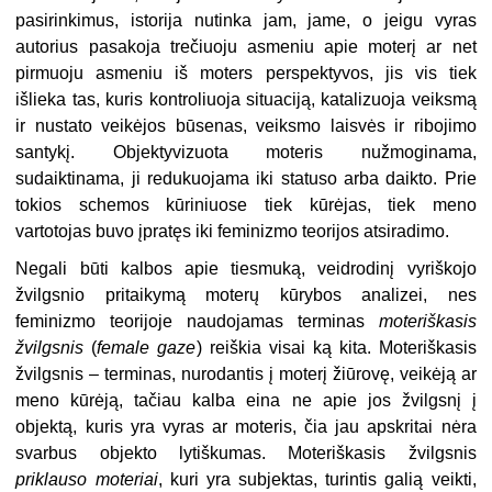
pasirinkimus, istorija nutinka jam, jame, o jeigu vyras
autorius pasakoja trečiuoju asmeniu apie moterį ar net
pirmuoju asmeniu iš moters perspektyvos, jis vis tiek
išlieka tas, kuris kontroliuoja situaciją, katalizuoja veiksmą
ir nustato veikėjos būsenas, veiksmo laisvės ir ribojimo
santykį. Objektyvizuota moteris nužmoginama,
sudaiktinama, ji redukuojama iki statuso arba daikto. Prie
tokios schemos kūriniuose tiek kūrėjas, tiek meno
vartotojas buvo įpratęs iki feminizmo teorijos atsiradimo.
Negali būti kalbos apie tiesmuką, veidrodinį vyriškojo
žvilgsnio pritaikymą moterų kūrybos analizei, nes
feminizmo teorijoje naudojamas terminas
moteriškasis
žvilgsnis
(
female gaze
) reiškia visai ką kita. Moteriškasis
žvilgsnis – terminas, nurodantis į moterį žiūrovę, veikėją ar
meno kūrėją, tačiau kalba eina ne apie jos žvilgsnį į
objektą, kuris yra vyras ar moteris, čia jau apskritai nėra
svarbus objekto lytiškumas. Moteriškasis žvilgsnis
priklauso moteriai
, kuri yra subjektas, turintis galią veikti,