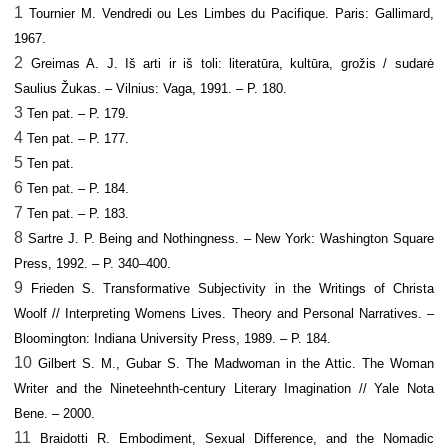
1
Tournier M. Vendredi ou Les Limbes du Pacifique. Paris: Gallimard,
1967.
2
Greimas A. J. Iš arti ir iš toli: literatūra, kultūra, grožis / sudarė
Saulius Žukas. – Vilnius: Vaga, 1991. – P. 180.
3
Ten pat. – P. 179.
4
Ten pat. – P. 177.
5
Ten pat.
6
Ten pat. – P. 184.
7
Ten pat. – P. 183.
8
Sartre J. P. Being and Nothingness. – New York: Washington Square
Press, 1992. – P. 340–400.
9
Frieden S. Transformative Subjectivity in the Writings of Christa
Woolf // Interpreting Womens Lives. Theory and Personal Narratives. –
Bloomington: Indiana University Press, 1989. – P. 184.
10
Gilbert S. M., Gubar S. The Madwoman in the Attic. The Woman
Writer and the Nineteehnth-century Literary Imagination // Yale Nota
Bene. – 2000.
11
Braidotti R. Embodiment, Sexual Difference, and the Nomadic