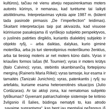
kultūros), tačiau nė vienu atveju nepasirenkamas moters
autorės kūrinys, ir nemanau, kad turėtume tai laikyti
atsitiktinumu. Interpretavimas vyksta apie 1987 m. (būtent
tada pasirodė pirmasis „De l’imperfection“ leidimas).
Skaitant interpretacijas taip pat akivaizdu, kad visuose
kūriniuose pasakojama iš vyriškojo subjekto perspektyvos,
o juslinės patirties dirgiklis, kuriantis dialektinį subjekto ir
objekto ryšį, – arba daiktas, dalykas, kurio giminė
moteriška, arba jis turi stereotipinius moteriškumo ženklus,
arba tai tiesiog moteris ar net moters kūno dalis. Vyras ir
kriaušės formos lašas (M. Tournier); vyras ir moters krūtys
(Italo Calvino); vyras, stebintis skambinančią fortepijonu
merginą (Raineris Maria Rilkė); vyras tamsoje, kur esama ir
tarnaitės (Tanizaki Junichiro); vyras, patenkantis į ryšį su
artefaktu, kuriame esama heteroerotinės situacijos (Julio
Cortázaras). Ar tai akloji zona, kai nematomas subjekto
lytiškumas? Gyvenant patriarchalinėje sistemoje be kritinio
žvilgsnio iš šalies, būdinga nematyti to, kas atrodo
„savaime suprantama“, kas bent jau mentaliai nežengus iš