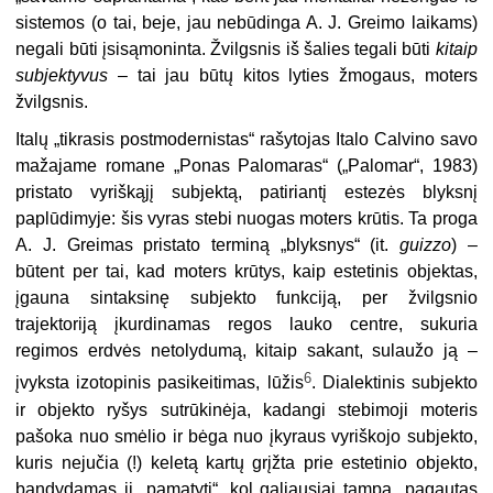
sistemos (o tai, beje, jau nebūdinga A. J. Greimo laikams)
negali būti įsisąmoninta. Žvilgsnis iš šalies tegali būti
kitaip
subjektyvus
– tai jau būtų kitos lyties žmogaus, moters
žvilgsnis.
Italų „tikrasis postmodernistas“ rašytojas Italo Calvino savo
mažajame romane „Ponas Palomaras“ („Palomar“, 1983)
pristato vyriškąjį subjektą, patiriantį estezės blyksnį
paplūdimyje: šis vyras stebi nuogas moters krūtis. Ta proga
A. J. Greimas pristato terminą „blyksnys“ (it.
guizzo
) –
būtent per tai, kad moters krūtys, kaip estetinis objektas,
įgauna sintaksinę subjekto funkciją, per žvilgsnio
trajektoriją įkurdinamas regos lauko centre, sukuria
regimos erdvės netolydumą, kitaip sakant, sulaužo ją –
6
įvyksta izotopinis pasikeitimas, lūžis
. Dialektinis subjekto
ir objekto ryšys sutrūkinėja, kadangi stebimoji moteris
pašoka nuo smėlio ir bėga nuo įkyraus vyriškojo subjekto,
kuris nejučia (!) keletą kartų grįžta prie estetinio objekto,
bandydamas jį „pamatyti“, kol galiausiai tampa „pagautas