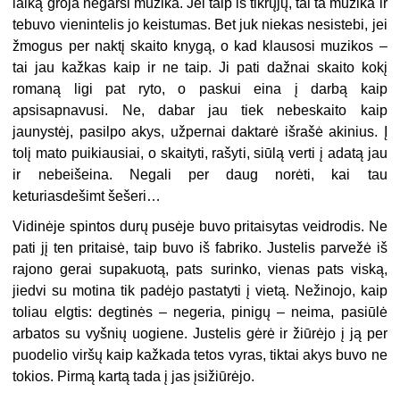
laiką groja negarsi muzika. Jei taip iš tikrųjų, tai ta muzika ir
tebuvo vienintelis jo keistumas. Bet juk niekas nesistebi, jei
žmogus per naktį skaito knygą, o kad klausosi muzikos –
tai jau kažkas kaip ir ne taip. Ji pati dažnai skaito kokį
romaną ligi pat ryto, o paskui eina į darbą kaip
apsisapnavusi. Ne, dabar jau tiek nebeskaito kaip
jaunystėj, pasilpo akys, užpernai daktarė išrašė akinius. Į
tolį mato puikiausiai, o skaityti, rašyti, siūlą verti į adatą jau
ir nebeišeina. Negali per daug norėti, kai tau
keturiasdešimt šešeri…
Vidinėje spintos durų pusėje buvo pritaisytas veidrodis. Ne
pati jį ten pritaisė, taip buvo iš fabriko. Justelis parvežė iš
rajono gerai supakuotą, pats surinko, vienas pats viską,
jiedvi su motina tik padėjo pastatyti į vietą. Nežinojo, kaip
toliau elgtis: degtinės – negeria, pinigų – neima, pasiūlė
arbatos su vyšnių uogiene. Justelis gėrė ir žiūrėjo į ją per
puodelio viršų kaip kažkada tetos vyras, tiktai akys buvo ne
tokios. Pirmą kartą tada į jas įsižiūrėjo.