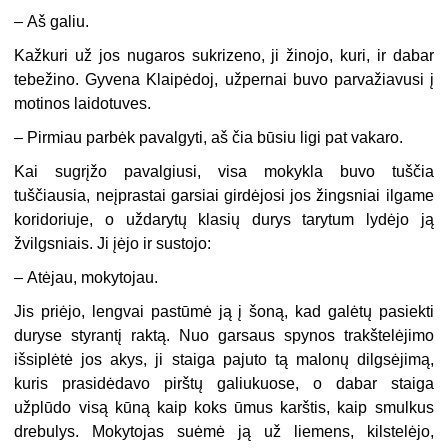
–
Aš galiu.
Kažkuri už jos nugaros sukrizeno, ji žinojo, kuri, ir dabar
tebežino. Gyvena Klaipėdoj, užpernai buvo parvažiavusi į
motinos laidotuves.
–
Pirmiau parbėk pavalgyti, aš čia būsiu ligi pat vakaro.
Kai sugrįžo pavalgiusi, visa mokykla buvo tuščia
tuščiausia, neįprastai garsiai girdėjosi jos žingsniai ilgame
koridoriuje, o uždarytų klasių durys tarytum lydėjo ją
žvilgsniais. Ji įėjo ir sustojo:
–
Atėjau, mokytojau.
Jis priėjo, lengvai pastūmė ją į šoną, kad galėtų pasiekti
duryse styrantį raktą. Nuo garsaus spynos trakštelėjimo
išsiplėtė jos akys, ji staiga pajuto tą malonų dilgsėjimą,
kuris prasidėdavo pirštų galiukuose, o dabar staiga
užplūdo visą kūną kaip koks ūmus karštis, kaip smulkus
drebulys. Mokytojas suėmė ją už liemens, kilstelėjo,