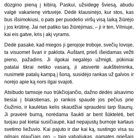
dūzgino pieną į kibirą. Paskui, užsidegę šviesą, abudu
valgė vakarienę virtuvėje. Dėdė klausinėjo, kur stos, kas
bus išsimokiusi, o pats per puodelio viršų visą laiką žiūrėjo
į jos krūtinę. Jai net patiko tas žiūrėjimas, – ji ir ten, Vilniuje,
kai eis gatve, kris į akį vyrams.
Dėdė pasakė, kad miegos ji gerojoje troboje, svečių lovoje,
ta visuomet švari ir paklota. Auštant, prieš išeidamas vežti
pieno, pažadins. Ji ilgokai negalėjo užmigti, pūkiniai
patalai tikrai netiko vasarą, ji atsivertė aukštielninka,
nusimetė patalų kampą į šoną, susidėjo rankas už galvos ir
norėjo apie ką nors ilgai svajoti.
Atsibudo tamsoje nuo trūkčiojančio, dažno dėdės alsavimo
tiesiai į blakstienas, jo rankos spaudė jos pečius prie
čiužinio, ir kaulėtas kelis skaudžiai spraudėsi tarp šlaunų.
Ji pravėrė burną, norėdama šaukti ar bent šūktelėti, bet
tuojau pat kietai susičiaupė, kad nepajustų burnoje kartaus
svetimo liežuvio. Kai pajuto ir dar kai ką, sustingo visa su
pilnais plaučiais oro, – taip vabaliukas, pamatęs priešais