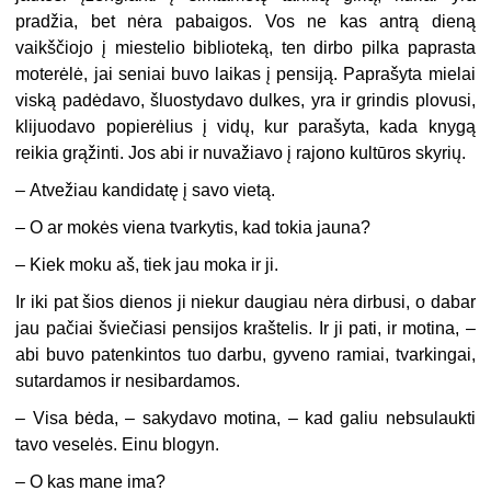
pradžia, bet nėra pabaigos. Vos ne kas antrą dieną
vaikščiojo į miestelio biblioteką, ten dirbo pilka paprasta
moterėlė, jai seniai buvo laikas į pensiją. Paprašyta mielai
viską padėdavo, šluostydavo dulkes, yra ir grindis plovusi,
klijuodavo popierėlius į vidų, kur parašyta, kada knygą
reikia grąžinti. Jos abi ir nuvažiavo į rajono kultūros skyrių.
–
Atvežiau kandidatę į savo vietą.
–
O ar mokės viena tvarkytis, kad tokia jauna?
–
Kiek moku aš, tiek jau moka ir ji.
Ir iki pat šios dienos ji niekur daugiau nėra dirbusi, o dabar
jau pačiai šviečiasi pensijos kraštelis. Ir ji pati, ir motina, –
abi buvo patenkintos tuo darbu, gyveno ramiai, tvarkingai,
sutardamos ir nesibardamos.
–
Visa bėda, – sakydavo motina, – kad galiu nebsulaukti
tavo veselės. Einu blogyn.
–
O kas mane ima?