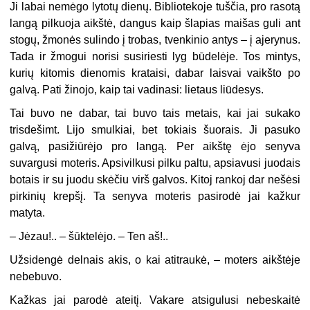
Ji labai nemėgo lytotų dienų. Bibliotekoje tuščia, pro rasotą
langą pilkuoja aikštė, dangus kaip šlapias maišas guli ant
stogų, žmonės sulindo į trobas, tvenkinio antys – į ajerynus.
Tada ir žmogui norisi susiriesti lyg būdelėje. Tos mintys,
kurių kitomis dienomis krataisi, dabar laisvai vaikšto po
galvą. Pati žinojo, kaip tai vadinasi: lietaus liūdesys.
Tai buvo ne dabar, tai buvo tais metais, kai jai sukako
trisdešimt. Lijo smulkiai, bet tokiais šuorais. Ji pasuko
galvą, pasižiūrėjo pro langą. Per aikštę ėjo senyva
suvargusi moteris. Apsivilkusi pilku paltu, apsiavusi juodais
botais ir su juodu skėčiu virš galvos. Kitoj rankoj dar nešėsi
pirkinių krepšį. Ta senyva moteris pasirodė jai kažkur
matyta.
–
Jėzau!.. – šūktelėjo. – Ten aš!..
Užsidengė delnais akis, o kai atitraukė, – moters aikštėje
nebebuvo.
Kažkas jai parodė ateitį. Vakare atsigulusi nebeskaitė