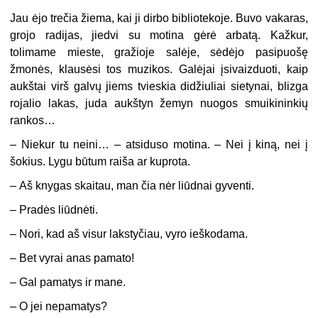
Jau ėjo trečia žiema, kai ji dirbo bibliotekoje. Buvo vakaras,
grojo radijas, jiedvi su motina gėrė arbatą. Kažkur,
tolimame mieste, gražioje salėje, sėdėjo pasipuošę
žmonės, klausėsi tos muzikos. Galėjai įsivaizduoti, kaip
aukštai virš galvų jiems tvieskia didžiuliai sietynai, blizga
rojalio lakas, juda aukštyn žemyn nuogos smuikininkių
rankos…
–
Niekur tu neini… – atsiduso motina. – Nei į kiną, nei į
šokius. Lygu būtum raiša ar kuprota.
–
Aš knygas skaitau, man čia nėr liūdnai gyventi.
–
Pradės liūdnėti.
–
Nori, kad aš visur lakstyčiau, vyro ieškodama.
–
Bet vyrai anas pamato!
–
Gal pamatys ir mane.
–
O jei nepamatys?