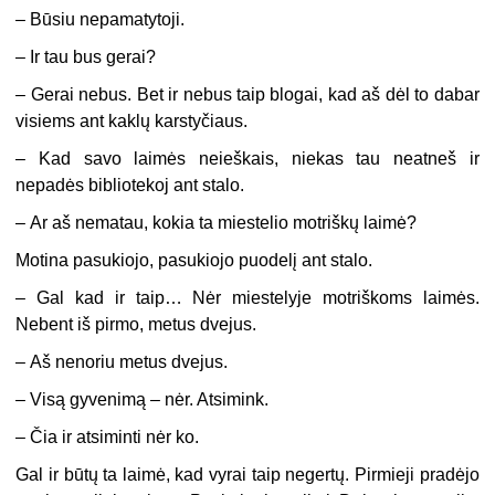
–
Būsiu nepamatytoji.
–
Ir tau bus gerai?
–
Gerai nebus. Bet ir nebus taip blogai, kad aš dėl to dabar
visiems ant kaklų karstyčiaus.
–
Kad savo laimės neieškais, niekas tau neatneš ir
nepadės bibliotekoj ant stalo.
–
Ar aš nematau, kokia ta miestelio motriškų laimė?
Motina pasukiojo, pasukiojo puodelį ant stalo.
–
Gal kad ir taip… Nėr miestelyje motriškoms laimės.
Nebent iš pirmo, metus dvejus.
–
Aš nenoriu metus dvejus.
–
Visą gyvenimą – nėr. Atsimink.
–
Čia ir atsiminti nėr ko.
Gal ir būtų ta laimė, kad vyrai taip negertų. Pirmieji pradėjo