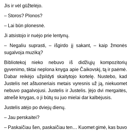
Jis ir vėl gūžtelėjo.
–
Storos? Plonos?
–
Lai būn plonesnė.
Ji atsistojo ir nuėjo prie lentynų.
–
Negaliu suprasti, – išgirdo jį sakant, – kaip žmonės
sugalvoja muziką?
Bibliotekoj nieko nebuvo iš didžiųjų kompozitorių
gyvenimo, tiktai neplona knyga apie Čaikovskį, tą ir paėmė.
Dabar reikėjo užpildyti skaitytojo kortelę. Nustebo, kad
Justelis net aštuoneriais metais vyresnis už ją, niekuomet
nebuvo pagalvojusi. Justelis ir Justelis. Įėjo dvi mergaitės,
atnešė knygas, o ji būtų su juo mielai dar kalbėjusis.
Justelis atėjo po dviejų dienų.
–
Jau perskaitei?
–
Paskaičiau šen, paskaičiau ten… Kuomet gimė, kas buvo