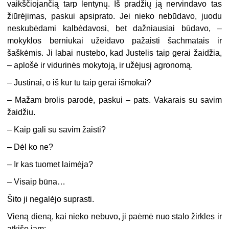
vaikščiojančią tarp lentynų. Iš pradžių ją nervindavo tas
žiūrėjimas, paskui apsiprato. Jei nieko nebūdavo, juodu
neskubėdami kalbėdavosi, bet dažniausiai būdavo, –
mokyklos berniukai užeidavo pažaisti šachmatais ir
šaškėmis. Ji labai nustebo, kad Justelis taip gerai žaidžia,
– aplošė ir vidurinės mokytoją, ir užėjusį agronomą.
–
Justinai, o iš kur tu taip gerai išmokai?
–
Mažam brolis parodė, paskui – pats. Vakarais su savim
žaidžiu.
–
Kaip gali su savim žaisti?
–
Dėl ko ne?
–
Ir kas tuomet laimėja?
–
Visaip būna…
Šito ji negalėjo suprasti.
Vieną dieną, kai nieko nebuvo, ji paėmė nuo stalo žirkles ir
atkišo jam: