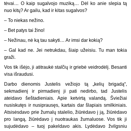
tėvai… O kaip sugalvojo muziką… Dėl ko anie slepia tą
nuo kitų? Ar gailu, kad ir kitas sugalvos?
–
To niekas nežino.
–
Bet patys tai žino!
–
Nežinau, nė ką tau sakyti… Ar imsi dar kokią?
–
Gal kad ne. Jei netrukdau, šiaip užeisiu. Tu man tokia
graži.
Vos tik išėjo, ji atitraukė stalčių ir griebė veidrodėlį. Besanti
visa išraudusi.
Darbo dienomis Justelis vežiojo tą „kelių brigadą“,
sekmadienį ir pirmadienį ji pati nedirbo, tad Justelis
ateidavo šeštadieniais. Apie ketvirtą valandą. Šviežiai
nusiskutęs ir nusiprausęs, kartais dar šlapiais smilkiniais.
Atsisėsdavo prie žurnalų stalelio, žiūrėdavo į ją, žiūrėdavo
pro langą, žiūrėdavo į nuotraukas žurnaluose. Vos tik ji
sujudėdavo – tuoj pakeldavo akis. Lydėdavo žvilgsniu