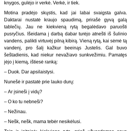
knygos, gulėjo ir verkė. Verkė, ir tiek.
Motina pradėjo skųstis, kad jai labai svaigsta galva.
Daktarai nustatė kraujo spaudimą, prirašė gyvą galą
tablečių. Jau ne kiekvieną rytą begalėdavo paruošti
pusryčius. Išeidama į darbą dabar turėjo atnešti iš šulinio
vandens, palikti virtuvėj pilną kibirą. Vieną rytą, kai sėmė tą
vandenį, pro šalį kažkur beeinąs Justelis. Gal buvo
šeštadienis, kad niekur nevažiavo sunkvežimiu. Pamatęs
įėjo į kiemą, ištiesė ranką:
–
Duok. Dar apsilaistysi.
Nunešė ir pastatė prie lauko durų:
–
Ar įsineši į vidų?
–
O ko tu nebneši?
–
Nežinau.
–
Nešk, nešk, mama tebėr nesikėlusi.