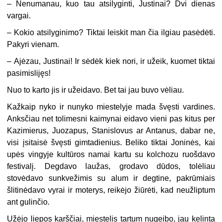
–
Nenumanau, kuo tau atsilyginti, Justinai? Dvi dienas
vargai.
–
Kokio atsilyginimo? Tiktai leiskit man čia ilgiau pasėdėti.
Pakyri vienam.
–
Ajėzau, Justinai! Ir sėdėk kiek nori, ir užeik, kuomet tiktai
pasimislijęs!
Nuo to karto jis ir užeidavo. Bet tai jau buvo vėliau.
Kažkaip nyko ir nunyko miestelyje mada švęsti vardines.
Anksčiau net tolimesni kaimynai eidavo vieni pas kitus per
Kazimierus, Juozapus, Stanislovus ar Antanus, dabar ne,
visi įsitaisė švęsti gimtadienius. Beliko tiktai Joninės, kai
upės vingyje kultūros namai kartu su kolchozu ruošdavo
festivalį. Degdavo laužas, grodavo dūdos, tolėliau
stovėdavo sunkvežimis su alum ir degtine, pakrūmiais
šlitinėdavo vyrai ir moterys, reikėjo žiūrėti, kad neužliptum
ant gulinčio.
Užėjo liepos karščiai, miestelis tartum nugeibo, jau kelinta