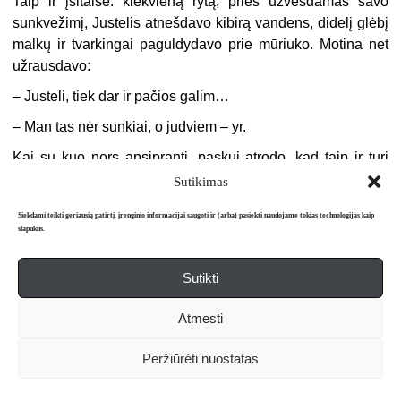
Taip ir įsitaisė: kiekvieną rytą, prieš užvesdamas savo
sunkvežimį, Justelis atnešdavo kibirą vandens, didelį glėbį
malkų ir tvarkingai paguldydavo prie mūriuko. Motina net
užrausdavo:
–
Justeli, tiek dar ir pačios galim…
–
Man tas nėr sunkiai, o judviem – yr.
Kai su kuo nors apsipranti, paskui atrodo, kad taip ir turi
būti. Ir Justelis apsiprato, į trobą su šakalių glėbiu
Sutikimas
įžengdavo nebesibelsdamas. Darbe vyrai patraukdavo jį
Siekdami teikti geriausią patirtį, įrenginio informacijai saugoti ir (arba) pasiekti naudojame tokias technologijas kaip
per dantį:
slapukus.
–
Justinai, ar tu ten nusamdytas ir esi?
Sutikti
–
Esu. Amžinai.
Tame „amžinai“ buvo kažkas labai rimta. Nebegalėjai toliau
Atmesti
juokauti.
Peržiūrėti nuostatas
O ji pati ir jautė, ir galvojusi yra, kad su Justeliu bendrauja
ne taip, kaip turėtų. Lyg žadėtų kažką, iš anksto žinodama,