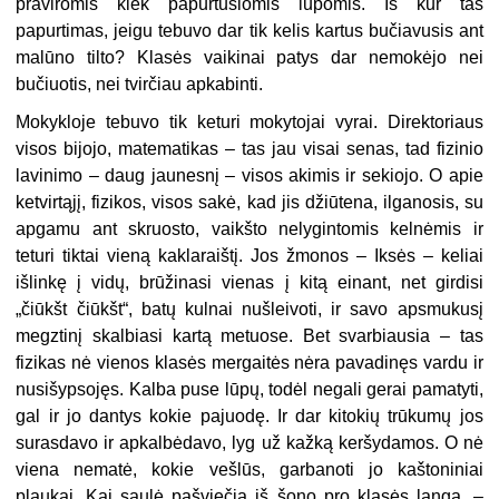
praviromis kiek papurtusiomis lūpomis. Iš kur tas
papurtimas, jeigu tebuvo dar tik kelis kartus bučiavusis ant
malūno tilto? Klasės vaikinai patys dar nemokėjo nei
bučiuotis, nei tvirčiau apkabinti.
Mokykloje tebuvo tik keturi mokytojai vyrai. Direktoriaus
visos bijojo, matematikas – tas jau visai senas, tad fizinio
lavinimo – daug jaunesnį – visos akimis ir sekiojo. O apie
ketvirtąjį, fizikos, visos sakė, kad jis džiūtena, ilganosis, su
apgamu ant skruosto, vaikšto nelygintomis kelnėmis ir
teturi tiktai vieną kaklaraištį. Jos žmonos – Iksės – keliai
išlinkę į vidų, brūžinasi vienas į kitą einant, net girdisi
„čiūkšt čiūkšt“, batų kulnai nušleivoti, ir savo apsmukusį
megztinį skalbiasi kartą metuose. Bet svarbiausia – tas
fizikas nė vienos klasės mergaitės nėra pavadinęs vardu ir
nusišypsojęs. Kalba puse lūpų, todėl negali gerai pamatyti,
gal ir jo dantys kokie pajuodę. Ir dar kitokių trūkumų jos
surasdavo ir apkalbėdavo, lyg už kažką keršydamos. O nė
viena nematė, kokie vešlūs, garbanoti jo kaštoniniai
plaukai. Kai saulė pašviečia iš šono pro klasės langą, –