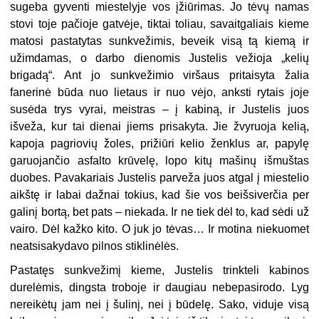
sugeba gyventi miestelyje vos įžiūrimas. Jo tėvų namas
stovi toje pačioje gatvėje, tiktai toliau, savaitgaliais kieme
matosi pastatytas sunkvežimis, beveik visą tą kiemą ir
užimdamas, o darbo dienomis Justelis vežioja „kelių
brigadą“. Ant jo sunkvežimio viršaus pritaisyta žalia
fanerinė būda nuo lietaus ir nuo vėjo, anksti rytais joje
susėda trys vyrai, meistras – į kabiną, ir Justelis juos
išveža, kur tai dienai jiems prisakyta. Jie žvyruoja kelią,
kapoja pagriovių žoles, prižiūri kelio ženklus ar, papylę
garuojančio asfalto krūvelę, lopo kitų mašinų išmuštas
duobes. Pavakariais Justelis parveža juos atgal į miestelio
aikštę ir labai dažnai tokius, kad šie vos beišsiverčia per
galinį bortą, bet pats – niekada. Ir ne tiek dėl to, kad sėdi už
vairo. Dėl kažko kito. O juk jo tėvas… Ir motina niekuomet
neatsisakydavo pilnos stiklinėlės.
Pastatęs sunkvežimį kieme, Justelis trinkteli kabinos
durelėmis, dingsta troboje ir daugiau nebepasirodo. Lyg
nereikėtų jam nei į šulinį, nei į būdelę. Sako, viduje visą