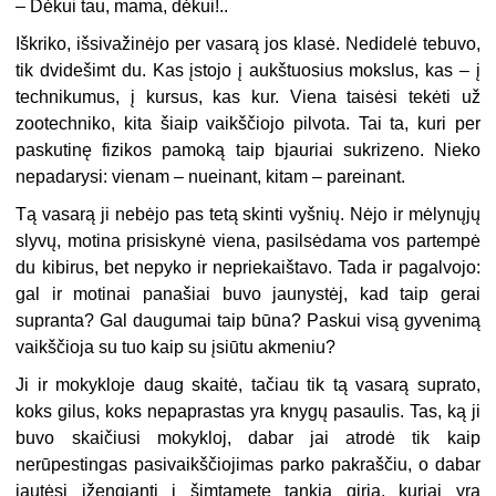
–
Dėkui tau, mama, dėkui!..
Iškriko, išsivažinėjo per vasarą jos klasė. Nedidelė tebuvo,
tik dvidešimt du. Kas įstojo į aukštuosius mokslus, kas – į
technikumus, į kursus, kas kur. Viena taisėsi tekėti už
zootechniko, kita šiaip vaikščiojo pilvota. Tai ta, kuri per
paskutinę fizikos pamoką taip bjauriai sukrizeno. Nieko
nepadarysi: vienam – nueinant, kitam – pareinant.
Tą vasarą ji nebėjo pas tetą skinti vyšnių. Nėjo ir mėlynųjų
slyvų, motina prisiskynė viena, pasilsėdama vos partempė
du kibirus, bet nepyko ir nepriekaištavo. Tada ir pagalvojo:
gal ir motinai panašiai buvo jaunystėj, kad taip gerai
supranta? Gal daugumai taip būna? Paskui visą gyvenimą
vaikščioja su tuo kaip su įsiūtu akmeniu?
Ji ir mokykloje daug skaitė, tačiau tik tą vasarą suprato,
koks gilus, koks nepaprastas yra knygų pasaulis. Tas, ką ji
buvo skaičiusi mokykloj, dabar jai atrodė tik kaip
nerūpestingas pasivaikščiojimas parko pakraščiu, o dabar
jautėsi įžengianti į šimtametę tankią girią, kuriai yra