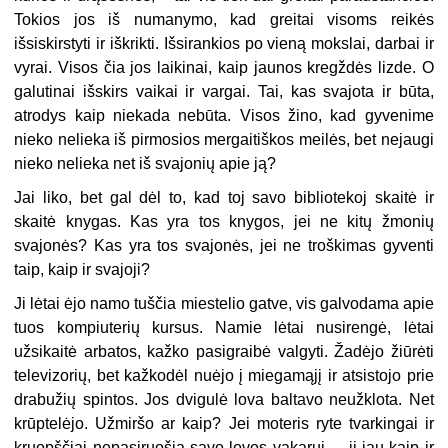
Tokios jos iš numanymo, kad greitai visoms reikės
išsiskirstyti ir iškrikti. Išsirankios po vieną mokslai, darbai ir
vyrai. Visos čia jos laikinai, kaip jaunos kregždės lizde. O
galutinai išskirs vaikai ir vargai. Tai, kas svajota ir būta,
atrodys kaip niekada nebūta. Visos žino, kad gyvenime
nieko nelieka iš pirmosios mergaitiškos meilės, bet nejaugi
nieko nelieka net iš svajonių apie ją?
Jai liko, bet gal dėl to, kad toj savo bibliotekoj skaitė ir
skaitė knygas. Kas yra tos knygos, jei ne kitų žmonių
svajonės? Kas yra tos svajonės, jei ne troškimas gyventi
taip, kaip ir svajoji?
Ji lėtai ėjo namo tuščia miestelio gatve, vis galvodama apie
tuos kompiuterių kursus. Namie lėtai nusirengė, lėtai
užsikaitė arbatos, kažko pasigraibė valgyti. Žadėjo žiūrėti
televizorių, bet kažkodėl nuėjo į miegamąjį ir atsistojo prie
drabužių spintos. Jos dvigulė lova baltavo neužklota. Net
krūptelėjo. Užmiršo ar kaip? Jei moteris ryte tvarkingai ir
kruopščiai nepasiruošia savo lovos vakarui, – ji jau kaip ir