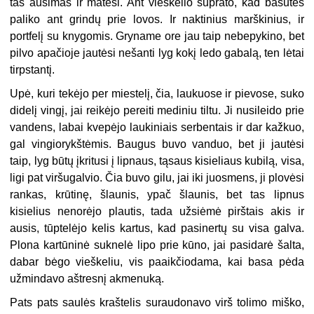
tas aušimas ir matėsi. Ant vieškelio suprato, kad basutes
paliko ant grindų prie lovos. Ir naktinius marškinius, ir
portfelį su knygomis. Gryname ore jau taip nebepykino, bet
pilvo apačioje jautėsi nešanti lyg kokį ledo gabalą, ten lėtai
tirpstantį.
Upė, kuri tekėjo per miestelį, čia, laukuose ir pievose, suko
didelį vingį, jai reikėjo pereiti mediniu tiltu. Ji nusileido prie
vandens, labai kvepėjo laukiniais serbentais ir dar kažkuo,
gal vingiorykštėmis. Baugus buvo vanduo, bet ji jautėsi
taip, lyg būtų įkritusi į lipnaus, tąsaus kisieliaus kubilą, visa,
ligi pat viršugalvio. Čia buvo gilu, jai iki juosmens, ji plovėsi
rankas, krūtinę, šlaunis, ypač šlaunis, bet tas lipnus
kisielius nenorėjo plautis, tada užsiėmė pirštais akis ir
ausis, tūptelėjo kelis kartus, kad pasinertų su visa galva.
Plona kartūninė suknelė lipo prie kūno, jai pasidarė šalta,
dabar bėgo vieškeliu, vis paaikčiodama, kai basa pėda
užmindavo aštresnį akmenuką.
Pats pats saulės kraštelis suraudonavo virš tolimo miško,