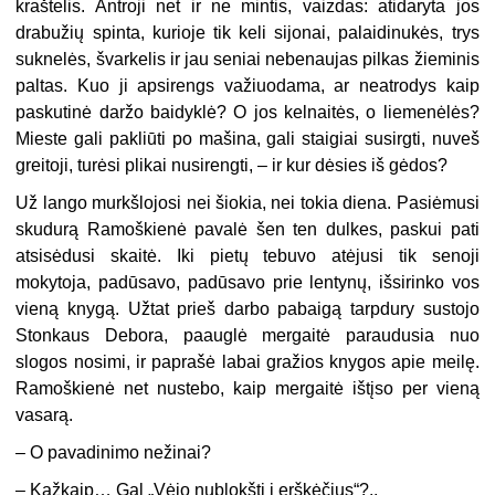
kraštelis. Antroji net ir ne mintis, vaizdas: atidaryta jos
drabužių spinta, kurioje tik keli sijonai, palaidinukės, trys
suknelės, švarkelis ir jau seniai nebenaujas pilkas žieminis
paltas. Kuo ji apsirengs važiuodama, ar neatrodys kaip
paskutinė daržo baidyklė? O jos kelnaitės, o liemenėlės?
Mieste gali pakliūti po mašina, gali staigiai susirgti, nuveš
greitoji, turėsi plikai nusirengti, – ir kur dėsies iš gėdos?
Už lango murkšlojosi nei šiokia, nei tokia diena. Pasiėmusi
skudurą Ramoškienė pavalė šen ten dulkes, paskui pati
atsisėdusi skaitė. Iki pietų tebuvo atėjusi tik senoji
mokytoja, padūsavo, padūsavo prie lentynų, išsirinko vos
vieną knygą. Užtat prieš darbo pabaigą tarpdury sustojo
Stonkaus Debora, paauglė mergaitė paraudusia nuo
slogos nosimi, ir paprašė labai gražios knygos apie meilę.
Ramoškienė net nustebo, kaip mergaitė ištįso per vieną
vasarą.
–
O pavadinimo nežinai?
–
Kažkaip… Gal „Vėjo nublokšti į erškėčius“?..