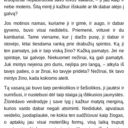
nebe moteris. Šitą mintį ji kažkur išskaitė ar tik dabar atėjo į
galvą?
Jos motinos namas, kuriame ji ir gimė, ir augo, ir dabar
gyveno, buvo visai nedidelis. Priemenė, virtuvė ir du
kambariai. Tame viename, kur į daržo pusę, ji dabar ir
stovėjo, lėtai tiesdama ranką prie drabužių spintos. Ką ji
ten pamatys, juk ir taip viską žino? Kažką pamatys. Jei ne
spintoje, tai galvoje. Niekuomet nežinai, ką gali pamatyti.
Juk mintys neįeina pro duris, neįlipa pro langą, – atkyla iš
tavęs paties, o ar žinai, ko tavyje pridėta? Nežinai, tik tavo
mintys žino, kada kokioms ateiti.
Tą vasarą jai buvo tarp penkiolikos ir šešiolikos, ji jautėsi ir
sumišusi, ir nustebusi dėl taip staiga ją ištikusios jaunystės.
Žiūrėdavo veidrodyje į save lyg į kažkur matytą merginą,
kurios vardo dabar negali atsiminti. Nedidukė, apvalaus
veidelio, juodaplaukė, ne kokia ten sudžiūvusi kaip žiogas,
o aptakių jau visai moteriškų formų, visą laiką truputį