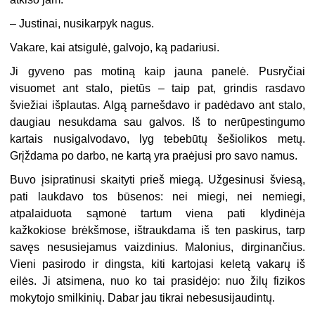
–
Justinai, nusikarpyk nagus.
Vakare, kai atsigulė, galvojo, ką padariusi.
Ji gyveno pas motiną kaip jauna panelė. Pusryčiai
visuomet ant stalo, pietūs – taip pat, grindis rasdavo
šviežiai išplautas. Algą parnešdavo ir padėdavo ant stalo,
daugiau nesukdama sau galvos. Iš to nerūpestingumo
kartais nusigalvodavo, lyg tebebūtų šešiolikos metų.
Grįždama po darbo, ne kartą yra praėjusi pro savo namus.
Buvo įsipratinusi skaityti prieš miegą. Užgesinusi šviesą,
pati laukdavo tos būsenos: nei miegi, nei nemiegi,
atpalaiduota sąmonė tartum viena pati klydinėja
kažkokiose brėkšmose, ištraukdama iš ten paskirus, tarp
savęs nesusiejamus vaizdinius. Malonius, dirginančius.
Vieni pasirodo ir dingsta, kiti kartojasi keletą vakarų iš
eilės. Ji atsimena, nuo ko tai prasidėjo: nuo žilų fizikos
mokytojo smilkinių. Dabar jau tikrai nebesusijaudintų.