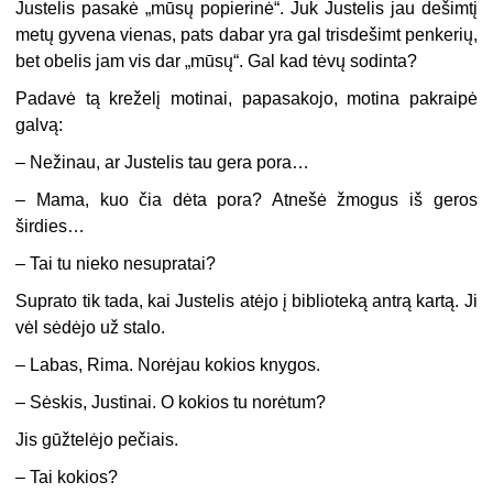
Justelis pasakė „mūsų popierinė“. Juk Justelis jau dešimtį
metų gyvena vienas, pats dabar yra gal trisdešimt penkerių,
bet obelis jam vis dar „mūsų“. Gal kad tėvų sodinta?
Padavė tą kreželį motinai, papasakojo, motina pakraipė
galvą:
–
Nežinau, ar Justelis tau gera pora…
–
Mama, kuo čia dėta pora? Atnešė žmogus iš geros
širdies…
–
Tai tu nieko nesupratai?
Suprato tik tada, kai Justelis atėjo į biblioteką antrą kartą. Ji
vėl sėdėjo už stalo.
–
Labas, Rima. Norėjau kokios knygos.
–
Sėskis, Justinai. O kokios tu norėtum?
Jis gūžtelėjo pečiais.
–
Tai kokios?