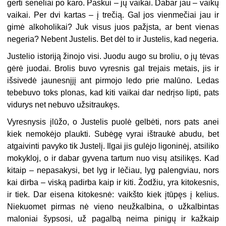
gerti seneliai po karo. Paskui – jų vaikai. Dabar jau – vaikų
vaikai. Per dvi kartas – į trečią. Gal jos vienmečiai jau ir
gimė alkoholikai? Juk visus juos pažįsta, ar bent vienas
negeria? Nebent Justelis. Bet dėl to ir Justelis, kad negeria.
Justelio istoriją žinojo visi. Juodu augo su broliu, o jų tėvas
gėrė juodai. Brolis buvo vyresnis gal trejais metais, jis ir
išsivedė jaunesnįjį ant pirmojo ledo prie malūno. Ledas
tebebuvo toks plonas, kad kiti vaikai dar nedrįso lipti, pats
vidurys net nebuvo užsitraukęs.
Vyresnysis įlūžo, o Justelis puolė gelbėti, nors pats anei
kiek nemokėjo plaukti. Subėgę vyrai ištraukė abudu, bet
atgaivinti pavyko tik Justelį. Ilgai jis gulėjo ligoninėj, atsiliko
mokykloj, o ir dabar gyvena tartum nuo visų atsilikęs. Kad
kitaip – nepasakysi, bet lyg ir lėčiau, lyg palengviau, nors
kai dirba – viską padirba kaip ir kiti. Žodžiu, yra kitokesnis,
ir tiek. Dar eisena kitokesnė: vaikšto kiek įtūpęs į kelius.
Niekuomet pirmas nė vieno neužkalbina, o užkalbintas
maloniai šypsosi, už pagalbą neima pinigų ir kažkaip