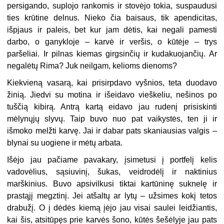
persigando, suplojo rankomis ir stovėjo tokia, suspaudusi
ties krūtine delnus. Nieko čia baisaus, tik apendicitas,
išpjaus ir paleis, bet kur jam dėtis, kai negali pamesti
darbo, o ganykloje – karvė ir veršis, o kūtėje – trys
paršeliai. Ir pilnas kiemas girgsinčių ir kudakuojančių. Ar
negalėtų Rima? Juk neilgam, kelioms dienoms?
Kiekvieną vasarą, kai prisirpdavo vyšnios, teta duodavo
žinią. Jiedvi su motina ir išeidavo vieškeliu, nešinos po
tuščią kibirą. Antrą kartą eidavo jau rudenį prisiskinti
mėlynųjų slyvų. Taip buvo nuo pat vaikystės, ten ji ir
išmoko melžti karvę. Jai ir dabar pats skaniausias valgis –
blynai su uogiene ir mėtų arbata.
Išėjo jau pačiame pavakary, įsimetusi į portfelį kelis
vadovėlius, sąsiuvinį, šukas, veidrodėlį ir naktinius
marškinius. Buvo apsivilkusi tiktai kartūninę suknelę ir
prastąjį megztinį. Jei atšaltų ar lytų – užsimes kokį tetos
drabužį. O į dėdės kiemą įėjo jau visai saulei leidžiantis,
kai šis, atsitūpęs prie karvės šono, kūtės šešėlyje jau pats