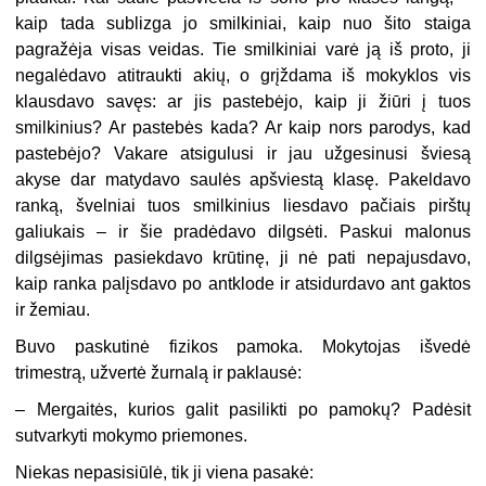
kaip tada sublizga jo smilkiniai, kaip nuo šito staiga
pagražėja visas veidas. Tie smilkiniai varė ją iš proto, ji
negalėdavo atitraukti akių, o grįždama iš mokyklos vis
klausdavo savęs: ar jis pastebėjo, kaip ji žiūri į tuos
smilkinius? Ar pastebės kada? Ar kaip nors parodys, kad
pastebėjo? Vakare atsigulusi ir jau užgesinusi šviesą
akyse dar matydavo saulės apšviestą klasę. Pakeldavo
ranką, švelniai tuos smilkinius liesdavo pačiais pirštų
galiukais – ir šie pradėdavo dilgsėti. Paskui malonus
dilgsėjimas pasiekdavo krūtinę, ji nė pati nepajusdavo,
kaip ranka palįsdavo po antklode ir atsidurdavo ant gaktos
ir žemiau.
Buvo paskutinė fizikos pamoka. Mokytojas išvedė
trimestrą, užvertė žurnalą ir paklausė:
–
Mergaitės, kurios galit pasilikti po pamokų? Padėsit
sutvarkyti mokymo priemones.
Niekas nepasisiūlė, tik ji viena pasakė: