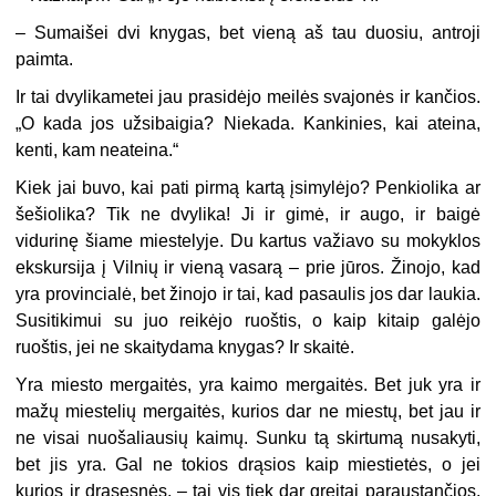
–
Sumaišei dvi knygas, bet vieną aš tau duosiu, antroji
paimta.
Ir tai dvylikametei jau prasidėjo meilės svajonės ir kančios.
„O kada jos užsibaigia? Niekada. Kankinies, kai ateina,
kenti, kam neateina.“
Kiek jai buvo, kai pati pirmą kartą įsimylėjo? Penkiolika ar
šešiolika? Tik ne dvylika! Ji ir gimė, ir augo, ir baigė
vidurinę šiame miestelyje. Du kartus važiavo su mokyklos
ekskursija į Vilnių ir vieną vasarą – prie jūros. Žinojo, kad
yra provincialė, bet žinojo ir tai, kad pasaulis jos dar laukia.
Susitikimui su juo reikėjo ruoštis, o kaip kitaip galėjo
ruoštis, jei ne skaitydama knygas? Ir skaitė.
Yra miesto mergaitės, yra kaimo mergaitės. Bet juk yra ir
mažų miestelių mergaitės, kurios dar ne miestų, bet jau ir
ne visai nuošaliausių kaimų. Sunku tą skirtumą nusakyti,
bet jis yra. Gal ne tokios drąsios kaip miestietės, o jei
kurios ir drąsesnės, – tai vis tiek dar greitai paraustančios.