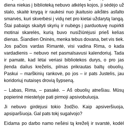
diena niekas į biblioteką nebuvo atkėlęs kojos, ji sėdėjo už
stalo, skaitė knygą ir raukėsi nuo įkaitusio aikštės asfalto
smarvės, kuri skverbėsi į vidų net pro kietai uždarytą langą.
Štai pabaigs skaityti skyrių ir nubėgs į parduotuvę nupirkti
motinai skarelės, kurią buvo nusižiūrėjusi prieš kelias
dienas. Šiandien Oninės, menka tebus dovana, bet vis tiek.
Jos pačios vardas Rimantė, visi vadina Rima, o kada
vardadienis – nebuvo net pasmalsavusi kalendoriuj. Tada
ir pamatė, kad lėtai veriasi bibliotekos durys, o pro jas
įlenda dailus kreželis, pilnas prikrautas baltų obuolių.
Paskui – marškinių rankovė, po jos – ir pats Justelis, jau
koridoriuj nutaisęs drovią šypseną.
–
Labas, Rima, – pasakė. – Aš obuolių atnešiau. Mūsų
popierinė miestelyje pati pirmoji apsivobuluoja.
Ji nebuvo girdėjusi tokio žodžio. Kaip apsiveršiuoja,
apsiparšiuoja. Gal pats tokį sugalvojo?
Eidama po darbo namo nešėsi tą kreželį ir svarstė, kodėl