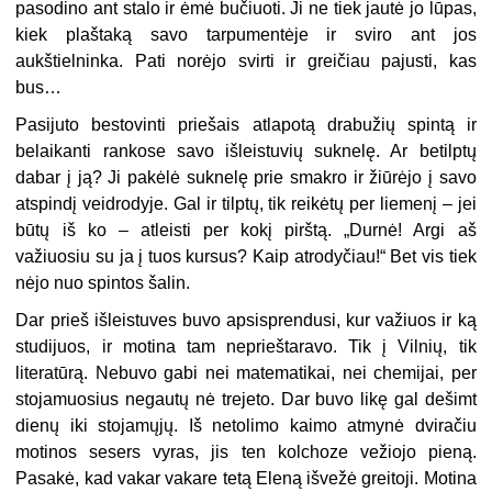
pasodino ant stalo ir ėmė bučiuoti. Ji ne tiek jautė jo lūpas,
kiek plaštaką savo tarpumentėje ir sviro ant jos
aukštielninka. Pati norėjo svirti ir greičiau pajusti, kas
bus…
Pasijuto bestovinti priešais atlapotą drabužių spintą ir
belaikanti rankose savo išleistuvių suknelę. Ar betilptų
dabar į ją? Ji pakėlė suknelę prie smakro ir žiūrėjo į savo
atspindį veidrodyje. Gal ir tilptų, tik reikėtų per liemenį – jei
būtų iš ko – atleisti per kokį pirštą. „Durnė! Argi aš
važiuosiu su ja į tuos kursus? Kaip atrodyčiau!“ Bet vis tiek
nėjo nuo spintos šalin.
Dar prieš išleistuves buvo apsisprendusi, kur važiuos ir ką
studijuos, ir motina tam neprieštaravo. Tik į Vilnių, tik
literatūrą. Nebuvo gabi nei matematikai, nei chemijai, per
stojamuosius negautų nė trejeto. Dar buvo likę gal dešimt
dienų iki stojamųjų. Iš netolimo kaimo atmynė dviračiu
motinos sesers vyras, jis ten kolchoze vežiojo pieną.
Pasakė, kad vakar vakare tetą Eleną išvežė greitoji. Motina