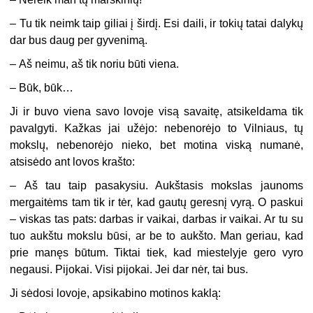
–
Tu tik neimk taip giliai į širdį. Esi daili, ir tokių tatai dalykų
dar bus daug per gyvenimą.
–
Aš neimu, aš tik noriu būti viena.
–
Būk, būk…
Ji ir buvo viena savo lovoje visą savaitę, atsikeldama tik
pavalgyti. Kažkas jai užėjo: nebenorėjo to Vilniaus, tų
mokslų, nebenorėjo nieko, bet motina viską numanė,
atsisėdo ant lovos krašto:
–
Aš tau taip pasakysiu. Aukštasis mokslas jaunoms
mergaitėms tam tik ir tėr, kad gautų geresnį vyrą. O paskui
– viskas tas pats: darbas ir vaikai, darbas ir vaikai. Ar tu su
tuo aukštu mokslu būsi, ar be to aukšto. Man geriau, kad
prie manęs būtum. Tiktai tiek, kad miestelyje gero vyro
negausi. Pijokai. Visi pijokai. Jei dar nėr, tai bus.
Ji sėdosi lovoje, apsikabino motinos kaklą: