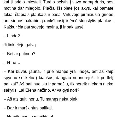
kai ji priėjo miestelį. Turėjo belstis į savo namų duris, nes
motina dar miegojo. Plačiai išsiplėtė jos akys, kai pamatė
tokią: šlapiais plaukais ir basą. Virtuvėje pirmiausia griebė
ant sienos pakabintą rankšluostį ir ėmė šluostytis plaukus.
Kažkur čia pat stovėjo motina, ji ir paklausė:
–
Lindo?..
Ji linktelėjo galvą.
–
Bet ar prilindo?
–
N-ne…
–
Kai buvau jauna, ir prie manęs yra lindęs, bet aš kaip
spyriau su keliu į kiaušus, daugiau nebnorėjo!.. Ir portfelį
palikai? Aš pati nueisiu ir parnešiu, tik nereik niekam nieko
sakytis. Lai Elena nežino. Ar valgyti nori?
–
Aš atsigulti noriu. Tu manęs nekalbink.
–
Dar ir marškinius palikai.
–
Nereik man tų marškinių!