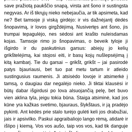
save pražiotą paukščio snapą, virsta ant šono ir sustingsta
negyvas. Ar iš tikrųjų nieko nebejaučia, ar tik apsimeta, kad
ne? Bet tamsoje ji viską girdėjo: ir vis dažnėjantį dėdės
šnopavimą, ir lovos girgždėjimą. Nusivertęs ant šono, jis
trumpai tepagulėjo, nes sėdosi ant krašto nuleisdamas
kojas. Tamsoje rimo jo šnopavimas, o beveik tyloje ji
išgirdo ir du paskutinius garsus: abiejų jo kelių
grikštelėjimą, kai stojosi eiti, ir basų kojų nušlepsėjimą į
kitą kambarį. Tie du garsai – grikšt, grikšt – jai pasirodė
patys bjauriausi, bet tuo pat metu tartum ir atleido
sustingusius raumenis. Ji atsisėdo lovoje ir atsimerkė į
tamsą, o daugiau dar negalėjo nieko. Ji tiktai klausėsi ir
būtų dabar išgirdusi po lova alsuojančią pelę, bet buvo
vien aklina tyla, jeigu tokia būna. Staiga atsiminė, kad jos
kūne yra kažkas svetimo, bjauraus, šlykštaus, ir ją pradėjo
pykinti. Ant kėdės prie stalo turėjo gulėti keli jos drabužiai,
jais ir apsivilko. Paskui apgraibaliojo lango rėmą, atidarė ir
išlipo į kiemą. Vos vos aušo, taip vos vos, kad tik danguje