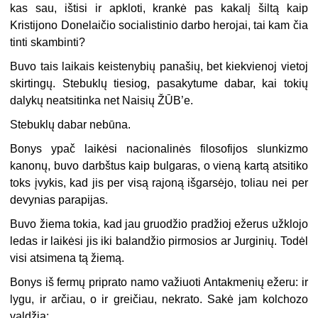
kas sau, ištisi ir apkloti, krankė pas kakalį šiltą kaip
Kristijono Donelaičio socialistinio darbo herojai, tai kam čia
tinti skambinti?
Buvo tais laikais keistenybių panašių, bet kiekvienoj vietoj
skirtingų. Stebuklų tiesiog, pasakytume dabar, kai tokių
dalykų neatsitinka net Naisių ŽŪB’e.
Stebuklų dabar nebūna.
Bonys ypač laikėsi nacionalinės filosofijos slunkizmo
kanonų, buvo darbštus kaip bulgaras, o vieną kartą atsitiko
toks įvykis, kad jis per visą rajoną išgarsėjo, toliau nei per
devynias parapijas.
Buvo žiema tokia, kad jau gruodžio pradžioj ežerus užklojo
ledas ir laikėsi jis iki balandžio pirmosios ar Jurginių. Todėl
visi atsimena tą žiemą.
Bonys iš fermų priprato namo važiuoti Antakmenių ežeru: ir
lygu, ir arčiau, o ir greičiau, nekrato. Sakė jam kolchozo
valdžia: