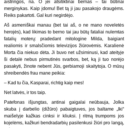
aistringos, na. O jei atsitiktinai bernas – tai būtinai
merginykas. Kaip įdomu! Bet tą ji jau pasakojo draugėms.
Reiks pakartoti. Gal kuri negirdėjo.
Aš asmeniškai manau (bet tai aš, o ne mano noveletės
herojės), kad likimas to berno tai jau būtų fataliai nulemtas
fatalių moterų: pradedant mitologine Milda, baigiant
realiomis ir smalsčiomis televizijos žiūrovėmis. Karalienė
Morta čia niekuo dėta. Ji buvo net užsiminusi, kad ateityje
ši detalė nebus pirmutinės svarbos, bet, ką ji tuo norėjo
pasakyti, žinote nebent Jūs, gerbiamoji skaitytoja. O mūsų
shreibendės frau mane peikia:
– Kad tu čia, Kasparai, richtig kaip mes!
Net latvės, ir tos taip.
Patefonas išjungtas, antinai gaigalai neūbauja, Jolka
skuba į darbelio (dižūro) pabaigtuves, jos baltame „Iki“
maišelyje kažkas cinksi ir kliuksi. Į ritmą trumpoms jos
kojelėms, kažkuri bendradarbių pasilenkusi žiūri pro langą,