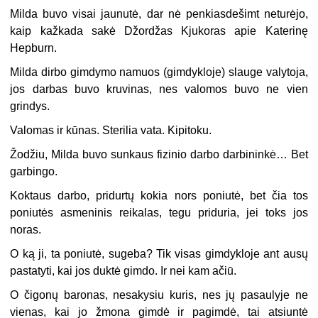
Milda buvo visai jaunutė, dar nė penkiasdešimt neturėjo,
kaip kažkada sakė Džordžas Kjukoras apie Katerinę
Hepburn.
Milda dirbo gimdymo namuos (gimdykloje) slauge valytoja,
jos darbas buvo kruvinas, nes valomos buvo ne vien
grindys.
Valomas ir kūnas. Sterilia vata. Kipitoku.
Žodžiu, Milda buvo sunkaus fizinio darbo darbininkė… Bet
garbingo.
Koktaus darbo, pridurtų kokia nors poniutė, bet čia tos
poniutės asmeninis reikalas, tegu priduria, jei toks jos
noras.
O ką ji, ta poniutė, sugeba? Tik visas gimdykloje ant ausų
pastatyti, kai jos duktė gimdo. Ir nei kam ačiū.
O čigonų baronas, nesakysiu kuris, nes jų pasaulyje ne
vienas, kai jo žmona gimdė ir pagimdė, tai atsiuntė