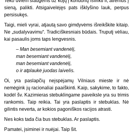
Teko dviem slaugėms už kojų į koridorių išvilkti ir, atrėmus į
sieną, palikti. Atsigaivelėjęs pats išklyšino lauk, perpus
persisukęs.
Taigi, mieli vyrai, atjautą savo gimdyvėms išreikškite kitaip.
Ne „sudalyvavimu“. Tradiciškesniais būdais. Truputį vėliau,
kai pasaulis joms taps lengvesnis.
–
Man besemiant vandenėlį,
man besemiant vandenėlį,
man besemiant vandenėlį,
o ir atplaukė juodas laivelis.
Oi, yra paslapčių neįspėjamų Vilniaus mieste ir nė
nemėgink jų racionaliai paaiškinti. Kaip, sakykime, to fakto,
kodėl šv. Kazimieras stebuklingame paveiksle yra su trimis
rankomis. Taip reikia. Tai yra paslaptis ir stebuklas. Nė
gilintis neverta, ar kokios pagoniškos racijos atrasti.
Nes koks tada čia bus stebuklas. Ar paslaptis.
Pamatei, įsiminei ir nuėjai. Taip šit.