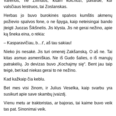
Varėnos, ne Žilinuos, kitam kolchozi, pavardė, kur
valsčiaus leistruos, tai Zoslanskas.
Herbas jo buvo burokinės spalvos kumštis akmenų
požievio spalvos fone, o ne špyga, kaip neteisingai bando
įteigti Juozas Šikšnelis. Jis klysta. Jis nė gerai nežino, apie
ką šneka eina, o rėkia:
– Kasparavičiau, b…t’, aš tau sakiau!
Nieko jis nesakė. Jis turi omenėj Zakšanską. O aš ne. Tai
kitas asmuo asmeniškas. Ne iš Gudo šalies, o iš manųjų
patrakėlių. Jo devizas buvo „Kochajmy się“. Bent jau taip
teigė, bet kad niekas gerai to nė nežino.
Kad kažkaip čia keblu.
Bet mes visi žinom, ir Julius Veselka, kaip svarbu yra
susikurt apie save skambų įvaizdį.
Vienu metu ar traktoristas, ar bajoras, tai kaime buvo veik
tas pat. Sinonimai veik.