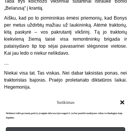
Tada trys kolchozo vikšriniai sutartinai ištraukė Bonio
„Belarusą“ į krantą.
Aišku, kad po to pirmininkas ėmėsi priemonių, kad Bonys
per metus uždirbtų mažiau už laukininką. Atėmė traktorių,
kitą paskyrė – vos pakrutantį vikšrinį. Tą jo traktorių
kiekvieną žiemą taisė visa remontininkų brigada ir
pataisydavo tip top sėjai pavasarinei slėgsnose vietose.
Kai jau ledo o niekur nelikdavo.
…
Niekai visa tat. Tas viskas. Nei dabar taksistas ponas, nei
traktoristas bajoras. Praėjo proletariato diktatūros laikai.
Hegemonija.
Sutikimas
Siekdami teikti geriausią patirtį, įrenginio informacijai saugoti ir (arba) pasiekti naudojame tokias technologijas kaip
slapukus.