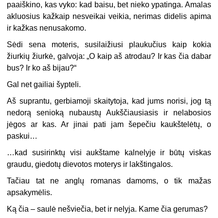
paaiškino, kas vyko: kad baisu, bet nieko ypatinga. Amalas
akluosius kažkaip nesveikai veikia, nerimas didelis apima
ir kažkas nenusakomo.
Sėdi sena moteris, susilaižiusi plaukučius kaip kokia
žiurkių žiurkė, galvoja: „O kaip aš atrodau? Ir kas čia dabar
bus? Ir ko aš bijau?“
Gal net gailiai šypteli.
Aš suprantu, gerbiamoji skaitytoja, kad jums norisi, jog tą
nedorą senioką nubaustų Aukščiausiasis ir nelabosios
jėgos ar kas. Ar jinai pati jam šepečiu kaukštelėtų, o
paskui…
…kad susirinktų visi aukštame kalnelyje ir būtų viskas
graudu, giedotų dievotos moterys ir lakštingalos.
Tačiau tat ne anglų romanas damoms, o tik mažas
apsakymėlis.
Ką čia – saulė nešviečia, bet ir nelyja. Kame čia gerumas?