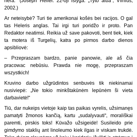
nėra.“ (Joseph Heller. 22-oji išlyga. „Tyto alba“, Vilnius,
2002.)
Ar neteisybė? Turi tie amerikonai košės bei racijos. O gal
tas Heleris anglas. Tai irgi turi poridžo ir proto. Pan
Redaktor neatimsi. Reikia už save pakovoti, bent tiek, kiek
ta motera iš Turgelių, katra po pirmos darbo dienos
apsibliovė:
– Przepraszam bardzo, panie panowie, ale aš čia
pracowac nebūsiu. Prawda nie mogę, przepraszam
wszystkich!
Kruvino darbo užgrūdintos senbuvės tik niekinamai
nusiviepė: „Ne tokio minkštakūnėm lepūnėm ši vieta
darbavietė!“
Tiū, dar nukeips vietoje kaip tas paikas vyrelis, užsimanęs
pamatyti žmonos kančią, kartu „sudalyvauti“, morališkai
paremti, pirskis toks! Kūvažo užsigeidė! Susileido prie
gimdymo staklių ant linoleumo kiek ilgas ir viskam trukdė.