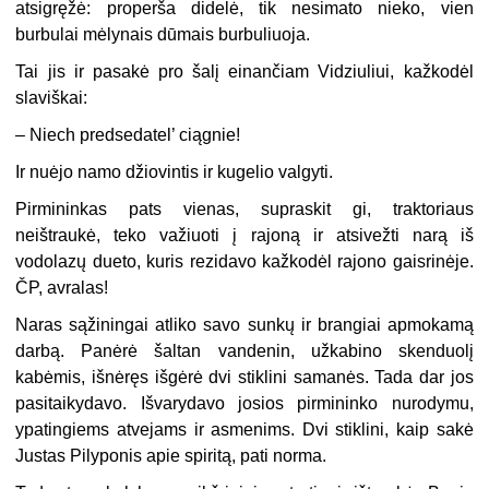
atsigręžė: properša didelė, tik nesimato nieko, vien
burbulai mėlynais dūmais burbuliuoja.
Tai jis ir pasakė pro šalį einančiam Vidziuliui, kažkodėl
slaviškai:
– Niech predsedatel’ ciągnie!
Ir nuėjo namo džiovintis ir kugelio valgyti.
Pirmininkas pats vienas, supraskit gi, traktoriaus
neištraukė, teko važiuoti į rajoną ir atsivežti narą iš
vodolazų dueto, kuris rezidavo kažkodėl rajono gaisrinėje.
ČP, avralas!
Naras sąžiningai atliko savo sunkų ir brangiai apmokamą
darbą. Panėrė šaltan vandenin, užkabino skenduolį
kabėmis, išnėręs išgėrė dvi stiklini samanės. Tada dar jos
pasitaikydavo. Išvarydavo josios pirmininko nurodymu,
ypatingiems atvejams ir asmenims. Dvi stiklini, kaip sakė
Justas Pilyponis apie spiritą, pati norma.