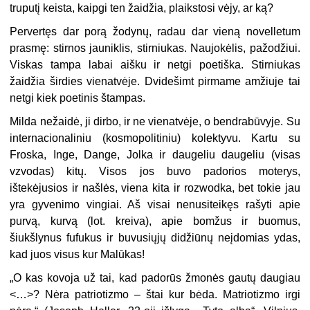
truputį keista, kaipgi ten žaidžia, plaikstosi vėjy, ar ką?
Pervertęs dar porą žodynų, radau dar vieną novelletum
prasmę: stirnos jauniklis, stirniukas. Naujokėlis, pažodžiui.
Viskas tampa labai aišku ir netgi poetiška. Stirniukas
žaidžia širdies vienatvėje. Dvidešimt pirmame amžiuje tai
netgi kiek poetinis štampas.
Milda nežaidė, ji dirbo, ir ne vienatvėje, o bendrabūvyje. Su
internacionaliniu (kosmopolitiniu) kolektyvu. Kartu su
Froska, Inge, Dange, Jolka ir daugeliu daugeliu (visas
vzvodas) kitų. Visos jos buvo padorios moterys,
ištekėjusios ir našlės, viena kita ir rozwodka, bet tokie jau
yra gyvenimo vingiai. Aš visai nenusiteikęs rašyti apie
purvą, kurvą (lot. kreiva), apie bomžus ir buomus,
šiukšlynus fufukus ir buvusiųjų didžiūnų neįdomias ydas,
kad juos visus kur Malūkas!
„O kas kovoja už tai, kad padorūs žmonės gautų daugiau
<…>? Nėra patriotizmo – štai kur bėda. Matriotizmo irgi