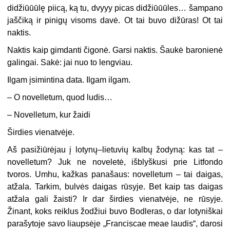
didžiūūūlę piicą, ką tu, dvyyy picas didžiūūūles… šampano
jaščiką ir pinigų visoms davė. Ot tai buvo dižūras! Ot tai
naktis.
Naktis kaip gimdanti čigonė. Garsi naktis. Šaukė baronienė
galingai. Sakė: jai nuo to lengviau.
Ilgam įsimintina data. Ilgam ilgam.
– O novelletum, quod ludis…
– Novelletum, kur žaidi
Širdies vienatvėje.
Aš pasižiūrėjau į lotynų–lietuvių kalbų žodyną: kas tat –
novelletum? Juk ne noveletė, išblyškusi prie Litfondo
tvoros. Umhu, kažkas panašaus: novelletum – tai daigas,
atžala. Tarkim, bulvės daigas rūsyje. Bet kaip tas daigas
atžala gali žaisti? Ir dar širdies vienatvėje, ne rūsyje.
Žinant, koks reiklus žodžiui buvo Bodleras, o dar lotyniškai
parašytoje savo liaupsėje „Franciscae meae laudis“, darosi