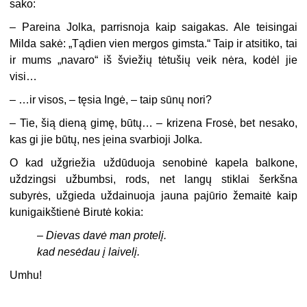
sako:
– Pareina Jolka, parrisnoja kaip saigakas. Ale teisingai
Milda sakė: „Tądien vien mergos gimsta.“ Taip ir atsitiko, tai
ir mums „navaro“ iš šviežių tėtušių veik nėra, kodėl jie
visi…
– …ir visos, – tęsia Ingė, – taip sūnų nori?
– Tie, šią dieną gimę, būtų… – krizena Frosė, bet nesako,
kas gi jie būtų, nes įeina svarbioji Jolka.
O kad užgriežia uždūduoja senobinė kapela balkone,
uždzingsi užbumbsi, rods, net langų stiklai šerkšna
subyrės, užgieda uždainuoja jauna pajūrio žemaitė kaip
kunigaikštienė Birutė kokia:
–
Dievas davė man protelį.
kad nesėdau į laivelį.
Umhu!