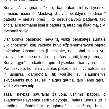
Bonys Z. vingriai aiškino, kad akademikas Lysenka
pirmasis išsiėmė Maskvoj „bulvių skaldymo sodinant“
patentą – niekas prieš jį to nesusigalvojo padaryti, tad
oficialiai ir formaliai jisai ir padarė tą atradimą išradimą, t. y.
racionalizaciją.
Dar Bonys pasakojo, neva tą viską perskaitęs žurnale
„Kolchoznica“, kurį valdyba buvo užprenumeravusi bajoro
traktoristo žmonai, bet ji neskaitė, nes labai sunku yra
skaityti, kur kas sunkiau nei paršus liuobti, ir neįdomu, tai
Bonys gyrėsi skaitęs apie Lysenkos bandymų stotį
Pamaskvėje, kuri visa apžėlus piktžolėmis – varnalėšomis
ir usnimis, darbuotojai tik vaikšto su šiaudinėmis
skrybėlėmis nuo saulės ir algas gauna, taip jiems gerai,
kad ir visiems taip.
Tasai sklypas natūraliai žaliuoja, usnimis badosi, o
akademikas Lysenka sėdi valdyboje, į baltas lubas žiūri ir
atradimus išradinėja: daugiamečius kviečius, bulvių