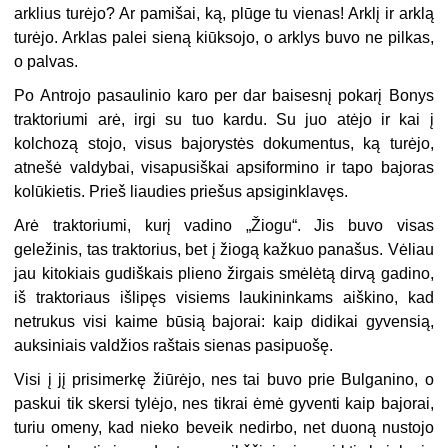
arklius turėjo? Ar pamišai, ką, plūge tu vienas! Arklį ir arklą
turėjo. Arklas palei sieną kiūksojo, o arklys buvo ne pilkas,
o palvas.
Po Antrojo pasaulinio karo per dar baisesnį pokarį Bonys
traktoriumi arė, irgi su tuo kardu. Su juo atėjo ir kai į
kolchozą stojo, visus bajorystės dokumentus, ką turėjo,
atnešė valdybai, visapusiškai apsiformino ir tapo bajoras
kolūkietis. Prieš liaudies priešus apsiginklavęs.
Arė traktoriumi, kurį vadino „Žiogu“. Jis buvo visas
geležinis, tas traktorius, bet į žiogą kažkuo panašus. Vėliau
jau kitokiais gudiškais plieno žirgais smėlėtą dirvą gadino,
iš traktoriaus išlipęs visiems laukininkams aiškino, kad
netrukus visi kaime būsią bajorai: kaip didikai gyvensią,
auksiniais valdžios raštais sienas pasipuošę.
Visi į jį prisimerkę žiūrėjo, nes tai buvo prie Bulganino, o
paskui tik skersi tylėjo, nes tikrai ėmė gyventi kaip bajorai,
turiu omeny, kad nieko beveik nedirbo, net duoną nustojo