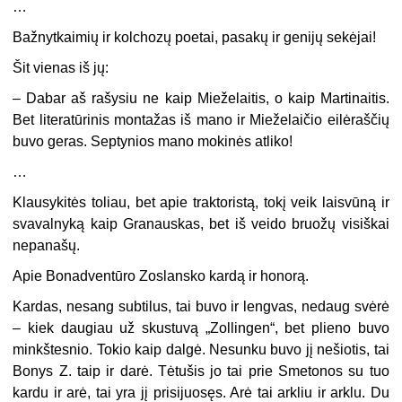
…
Bažnytkaimių ir kolchozų poetai, pasakų ir genijų sekėjai!
Šit vienas iš jų:
– Dabar aš rašysiu ne kaip Mieželaitis, o kaip Martinaitis.
Bet literatūrinis montažas iš mano ir Mieželaičio eilėraščių
buvo geras. Septynios mano mokinės atliko!
…
Klausykitės toliau, bet apie traktoristą, tokį veik laisvūną ir
svavalnyką kaip Granauskas, bet iš veido bruožų visiškai
nepanašų.
Apie Bonadventūro Zoslansko kardą ir honorą.
Kardas, nesang subtilus, tai buvo ir lengvas, nedaug svėrė
– kiek daugiau už skustuvą „Zollingen“, bet plieno buvo
minkštesnio. Tokio kaip dalgė. Nesunku buvo jį nešiotis, tai
Bonys Z. taip ir darė. Tėtušis jo tai prie Smetonos su tuo
kardu ir arė, tai yra jį prisijuosęs. Arė tai arkliu ir arklu. Du