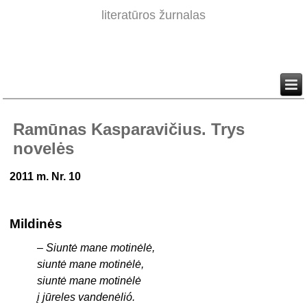
literatūros žurnalas
Ramūnas Kasparavičius. Trys
novelės
2011 m. Nr. 10
Mildinės
–
Siuntė mane motinėlė,
siuntė mane motinėlė,
siuntė mane motinėlė
į jūreles vandenėlió.