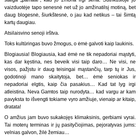
vaizduotėje tapo senesnė net už jo amžinatilsį motiną, bet
daug blogesnė, šiurkštesnė, o jau kad netikus – tai šimtą
kartų daugiau.
Atsilaisvino senoji irštva.
Toks kultūringas buvo žmogus, o ėmė galvoti kaip laukinis.
Blogiausia! Blogiausia, kad ėmė ne tik nepadoriai mąstyti,
kas dar kęstina, nes beveik visi taip daro… Ne visi, ne
visos, pažįstu ir daug teisingai mąstančių, tarp tų ir Jus,
godotinoji mano skaitytoja, bet… ėmė seniokas ir
nepadoriai elgtis, kaip čia pasakius… Kad tat lyg irgi
atleistina. Neva Gamtos taip nurodyta… kad vargu ar kam
pavyksta to išvengti tokiame vyro amžiuje, vienaip ar kitaip,
dratata!
O amžius jam buvo sukakojęs klimaksinis, gerbiami vyrai.
Tai moterų terminas ir jų pasityčiojimas, pejoratyvas jums:
velnias galvon, žilė žemiau…