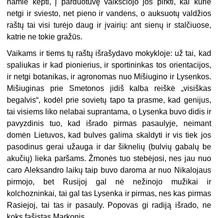
namie kepti, į parduotuvę vaikščiojo jos pirkti, kai kurie
netgi ir sviesto, net pieno ir vandens, o auksuotų valdžios
raštų tai visi turėjo daug ir įvairių: ant sienų ir stalčiuose,
katrie ne tokie gražūs.
Vaikams ir tiems tų raštų išrašydavo mokykloje: už tai, kad
spaliukas ir kad pionierius, ir sportininkas tos orientacijos,
ir netgi botanikas, ir agronomas nuo Mišiugino ir Lysenkos.
Mišiuginas prie Smetonos jidiš kalba reiškė „visiškas
begalvis“, kodėl prie sovietų tapo ta prasme, kad genijus,
tai visiems liko nelabai suprantama, o Lysenka buvo didis ir
pavyzdinis tuo, kad išrado pirmas pasaulyje, neimant
domėn Lietuvos, kad bulves galima skaldyti ir vis tiek jos
pasodinus gerai užauga ir dar šiknelių (bulvių gabalų be
akučių) lieka paršams. Žmonės tuo stebėjosi, nes jau nuo
caro Aleksandro laikų taip buvo daroma ar nuo Nikalojaus
pirmojo, bet Rusijoj gal nė nežinojo mužikai ir
kolchozninkai, tai gal tas Lysenka ir pirmas, nes kas pirmas
Rasiejoj, tai tas ir pasauly. Popovas gi radiją išrado, ne
koks fašistas Markonis.