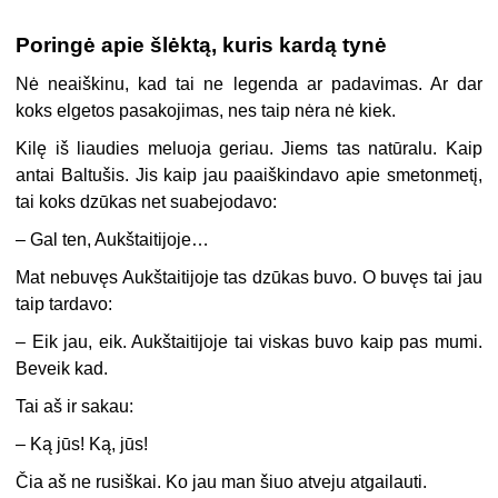
Poringė apie šlėktą, kuris kardą tynė
Nė neaiškinu, kad tai ne legenda ar padavimas. Ar dar
koks elgetos pasakojimas, nes taip nėra nė kiek.
Kilę iš liaudies meluoja geriau. Jiems tas natūralu. Kaip
antai Baltušis. Jis kaip jau paaiškindavo apie smetonmetį,
tai koks dzūkas net suabejodavo:
– Gal ten, Aukštaitijoje…
Mat nebuvęs Aukštaitijoje tas dzūkas buvo. O buvęs tai jau
taip tardavo:
– Eik jau, eik. Aukštaitijoje tai viskas buvo kaip pas mumi.
Beveik kad.
Tai aš ir sakau:
– Ką jūs! Ką, jūs!
Čia aš ne rusiškai. Ko jau man šiuo atveju atgailauti.