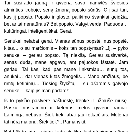
Tai susirado jauną ir gyvena savo mamytės šviesios
atminties troboje, seną žmoną popsto sūnūs. O jisai turi,
kas jį popsto. Popsto ir glosto, palikimo švankiai geidžia,
bet ar tai nenatūralu? Bet popsto. Valgyt verda. Paduoda…
kultūringai, inteligentiškai. Gerai.
Senukei nelabai gerai. Vienas sūnus popstė, nusipopstė,
kitas… o su marčiomis – koks ten popstymas? „Jį, – pyko
senukė, – geriau popsto. Tą niekšą. Geriau susitvarkė,
senas dūda, mane apgavo, ant pajuokos išstatė. Jam
geriau. Tai kas, kad pas mane linksmiau… sūnų tos,
anūkai… dar vienas kitas žmogelis… Mano amžiaus, be
rimtų ketinimų… Tiesiog šlykštu, – su ašaromis galvojo
senukė, – kaip jis man padarė!“
Iš to pykčio pastvėrė pašluostę, trenkė ir užmušė musę.
Paskui nusiramino ir kelerius metus gyveno ramiai.
Laiminga nebuvo. Šiek tiek labai jau retkarčiais. Moteriai
tat nėra malonu. Šiek tiek?.. Pamanykit.
Bet būk tu taip… vieną kartą atsitiko, kad nė vienas sūnus