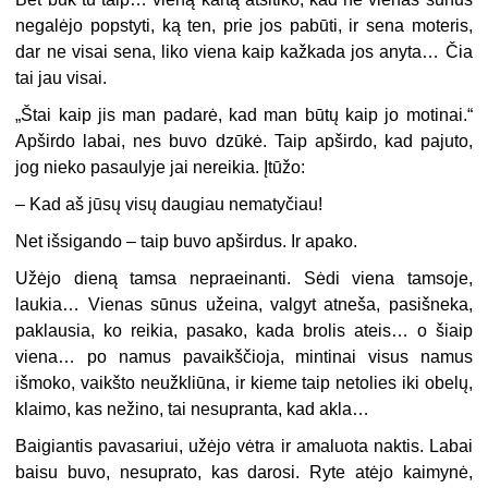
negalėjo popstyti, ką ten, prie jos pabūti, ir sena moteris,
dar ne visai sena, liko viena kaip kažkada jos anyta… Čia
tai jau visai.
„Štai kaip jis man padarė, kad man būtų kaip jo motinai.“
Apširdo labai, nes buvo dzūkė. Taip apširdo, kad pajuto,
jog nieko pasaulyje jai nereikia. Įtūžo:
– Kad aš jūsų visų daugiau nematyčiau!
Net išsigando – taip buvo apširdus. Ir apako.
Užėjo dieną tamsa nepraeinanti. Sėdi viena tamsoje,
laukia… Vienas sūnus užeina, valgyt atneša, pasišneka,
paklausia, ko reikia, pasako, kada brolis ateis… o šiaip
viena… po namus pavaikščioja, mintinai visus namus
išmoko, vaikšto neužkliūna, ir kieme taip netolies iki obelų,
klaimo, kas nežino, tai nesupranta, kad akla…
Baigiantis pavasariui, užėjo vėtra ir amaluota naktis. Labai
baisu buvo, nesuprato, kas darosi. Ryte atėjo kaimynė,