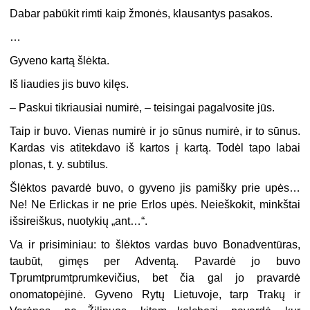
Dabar pabūkit rimti kaip žmonės, klausantys pasakos.
…
Gyveno kartą šlėkta.
Iš liaudies jis buvo kilęs.
– Paskui tikriausiai numirė, – teisingai pagalvosite jūs.
Taip ir buvo. Vienas numirė ir jo sūnus numirė, ir to sūnus.
Kardas vis atitekdavo iš kartos į kartą. Todėl tapo labai
plonas, t. y. subtilus.
Šlėktos pavardė buvo, o gyveno jis pamišky prie upės…
Ne! Ne Erlickas ir ne prie Erlos upės. Neieškokit, minkštai
išsireiškus, nuotykių „ant…“.
Va ir prisiminiau: to šlėktos vardas buvo Bonadventūras,
taubūt, gimęs per Adventą. Pavardė jo buvo
Tprumtprumtprumkevičius, bet čia gal jo pravardė
onomatopėjinė. Gyveno Rytų Lietuvoje, tarp Trakų ir