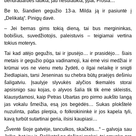
bendradarbės laukia, jau nesulaukia, ypač Frosia…“
Be to, šiandien gegužio 13-a. Milda ją ir pasiuntė į
„Delikatą“. Pinigų davė.
– Jei bernas gims tokią dieną, tai bus mergininkas,
bobišius, suvedžiotojis, paleistuvis – teigiamai vertina
tokius moterys.
Tai kad atėjo gegužis, tai ir įpusėjo… ir prasidėjo… šiais
metais ir gegužio pūga vadinamoji, kai ėmė visi medžiai ir
krūmai vos ne vienu metu žydėti, o ilgai nelaikę ir snigti
žiedlapiais, tarsi Jeseninas su chebra būtų praėjęs dešiniu
šaligatviu. Įsaulyje slyvukės alyčios tkemalės storai
apsisnigo sau kojas, o alyvos šalia tik tik ėmė skleistis,
klausydamosi, kaip Petras Ubartas pro pirmo aukšto langą
jas vokalu šmeižia, esą jos begėdės… Sukas plokštelė
nuzulinta, pafas plerpia, o folkrokininkė ir jos kapela tyli,
kavą turbūt sutartinai geria, ilsisi kaupiasi…
„Šventė šioje gatvėje, tanculkos, skačkės…“ – galvoja sau