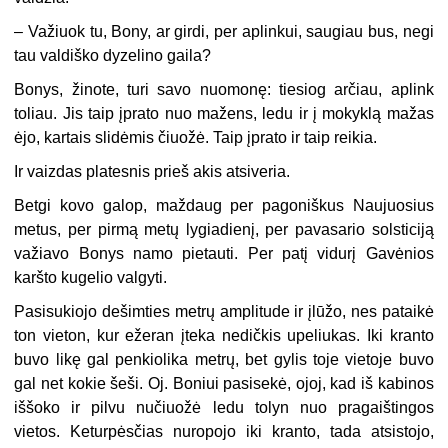
– Važiuok tu, Bony, ar girdi, per aplinkui, saugiau bus, negi
tau valdiško dyzelino gaila?
Bonys, žinote, turi savo nuomonę: tiesiog arčiau, aplink
toliau. Jis taip įprato nuo mažens, ledu ir į mokyklą mažas
ėjo, kartais slidėmis čiuožė. Taip įprato ir taip reikia.
Ir vaizdas platesnis prieš akis atsiveria.
Betgi kovo galop, maždaug per pagoniškus Naujuosius
metus, per pirmą metų lygiadienį, per pavasario solsticiją
važiavo Bonys namo pietauti. Per patį vidurį Gavėnios
karšto kugelio valgyti.
Pasisukiojo dešimties metrų amplitude ir įlūžo, nes pataikė
ton vieton, kur ežeran įteka nedičkis upeliukas. Iki kranto
buvo likę gal penkiolika metrų, bet gylis toje vietoje buvo
gal net kokie šeši. Oj. Boniui pasisekė, ojoj, kad iš kabinos
iššoko ir pilvu nučiuožė ledu tolyn nuo pragaištingos
vietos. Keturpėsčias nuropojo iki kranto, tada atsistojo,