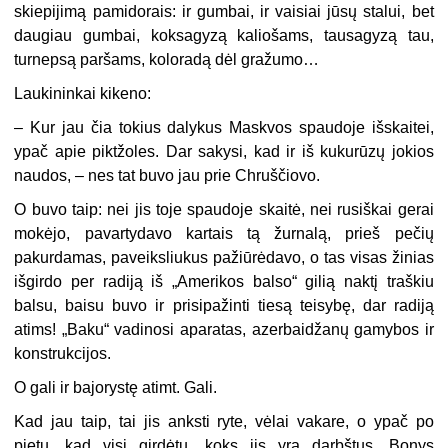
skiepijimą pamidorais: ir gumbai, ir vaisiai jūsų stalui, bet
daugiau gumbai, koksagyzą kaliošams, tausagyzą tau,
turnepsą paršams, koloradą dėl gražumo…
Laukininkai kikeno:
– Kur jau čia tokius dalykus Maskvos spaudoje išskaitei,
ypač apie piktžoles. Dar sakysi, kad ir iš kukurūzų jokios
naudos, – nes tat buvo jau prie Chruščiovo.
O buvo taip: nei jis toje spaudoje skaitė, nei rusiškai gerai
mokėjo, pavartydavo kartais tą žurnalą, prieš pečių
pakurdamas, paveiksliukus pažiūrėdavo, o tas visas žinias
išgirdo per radiją iš „Amerikos balso“ gilią naktį traškiu
balsu, baisu buvo ir prisipažinti tiesą teisybę, dar radiją
atims! „Baku“ vadinosi aparatas, azerbaidžanų gamybos ir
konstrukcijos.
O gali ir bajorystę atimt. Gali.
Kad jau taip, tai jis anksti ryte, vėlai vakare, o ypač po
pietų, kad visi girdėtų, koks jis yra darbštus, Bonys