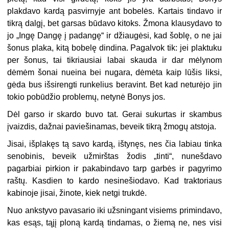
plakdavo kardą pasvirnyje ant bobelės. Kartais tindavo ir
tikrą dalgį, bet garsas būdavo kitoks. Žmona klausydavo to
jo „Ingę Dangę į padangę“ ir džiaugėsi, kad šoblę, o ne jai
šonus plaka, kitą bobelę dindina. Pagalvok tik: jei plaktuku
per šonus, tai tikriausiai labai skauda ir dar mėlynom
dėmėm šonai nueina bei nugara, dėmėta kaip lūšis liksi,
gėda bus išsirengti runkelius beravint. Bet kad neturėjo jin
tokio pobūdžio problemų, netynė Bonys jos.
Dėl garso ir skardo buvo tat. Gerai sukurtas ir skambus
įvaizdis, dažnai paviešinamas, beveik tikrą žmogų atstoja.
Jisai, išplakęs tą savo kardą, ištynęs, nes čia labiau tinka
senobinis, beveik užmirštas žodis „tinti“, nunešdavo
pagarbiai pirkion ir pakabindavo tarp garbės ir pagyrimo
raštų. Kasdien to kardo nesinešiodavo. Kad traktoriaus
kabinoje jisai, žinote, kiek netgi trukdė.
Nuo ankstyvo pavasario iki užsningant visiems primindavo,
kas esąs, tąjį ploną kardą tindamas, o žiemą ne, nes visi