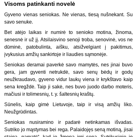
Visoms patinkanti novelė
Gyveno vienas seniokas. Ne vienas, tiesą nušnekant. Su
savo senuke.
Bet atėjo laikas ir numirė to senioko motina, žinoma,
senesnė ir už jį. Atsilaisvino senoji troba, senovinė, vos ne
dūminė, patobulinta, aišku, atsižvelgiant į pakitimus,
įvykusius amžių sankirtoje ir liaudies sąmonėje.
Seniokas deramai paverkė savo mamytės, nes jinai buvo
gera, jam gyventi netrukdė, savo senų bėdų ir godų
neužkraudavo, gyveno vidur laukų viena ir krykštavo kaip
sena kregždė. Taip ji sakė, nes buvo juodo darbo moteris,
mačiusi ir tolimesnių, t. y. šaltesnių kraštų.
Sūnelis, kaip gimė Lietuvoje, taip ir visą amžių liko.
Neužgrūdintas.
Seniokas nusiramino ir padarė netinkamas išvadas.
Sutriko jo mąstymas bei rega. Palaidojęs seną motiną, jisai
staiga „pamatė“, kad jo žmona irgi sena. Sutrikusioje jo