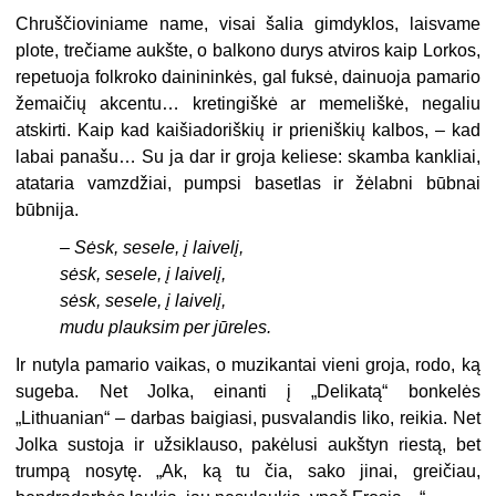
Chruščioviniame name, visai šalia gimdyklos, laisvame
plote, trečiame aukšte, o balkono durys atviros kaip Lorkos,
repetuoja folkroko dainininkės, gal fuksė, dainuoja pamario
žemaičių akcentu… kretingiškė ar memeliškė, negaliu
atskirti. Kaip kad kaišiadoriškių ir prieniškių kalbos, – kad
labai panašu… Su ja dar ir groja keliese: skamba kankliai,
atataria vamzdžiai, pumpsi basetlas ir žėlabni būbnai
būbnija.
–
Sėsk, sesele, į laivelį,
sėsk, sesele, į laivelį,
sėsk, sesele, į laivelį,
mudu plauksim per jūreles.
Ir nutyla pamario vaikas, o muzikantai vieni groja, rodo, ką
sugeba. Net Jolka, einanti į „Delikatą“ bonkelės
„Lithuanian“ – darbas baigiasi, pusvalandis liko, reikia. Net
Jolka sustoja ir užsiklauso, pakėlusi aukštyn riestą, bet
trumpą nosytę. „Ak, ką tu čia, sako jinai, greičiau,