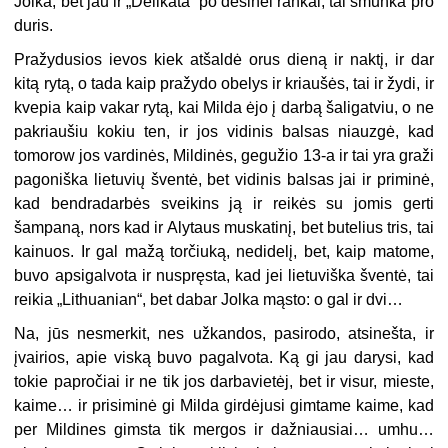
Jolka, bet jau ir „Delikata“ po dešinei rankai, tai smunka pro
duris.
Pražydusios ievos kiek atšaldė orus dieną ir naktį, ir dar
kitą rytą, o tada kaip pražydo obelys ir kriaušės, tai ir žydi, ir
kvepia kaip vakar rytą, kai Milda ėjo į darbą šaligatviu, o ne
pakriaušiu kokiu ten, ir jos vidinis balsas niauzgė, kad
tomorow jos vardinės, Mildinės, gegužio 13-a ir tai yra graži
pagoniška lietuvių šventė, bet vidinis balsas jai ir priminė,
kad bendradarbės sveikins ją ir reikės su jomis gerti
šampaną, nors kad ir Alytaus muskatinį, bet butelius tris, tai
kainuos. Ir gal mažą torčiuką, nedidelį, bet, kaip matome,
buvo apsigalvota ir nuspręsta, kad jei lietuviška šventė, tai
reikia „Lithuanian“, bet dabar Jolka mąsto: o gal ir dvi…
Na, jūs nesmerkit, nes užkandos, pasirodo, atsinešta, ir
įvairios, apie viską buvo pagalvota. Ką gi jau darysi, kad
tokie papročiai ir ne tik jos darbavietėj, bet ir visur, mieste,
kaime… ir prisiminė gi Milda girdėjusi gimtame kaime, kad
per Mildines gimsta tik mergos ir dažniausiai… umhu…