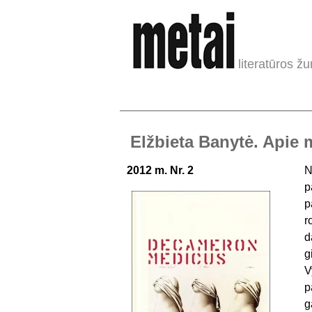
literatūros žu
Elžbieta Banytė. Apie m
2012 m. Nr. 2
N
p
p
r
d
g
V
p
g