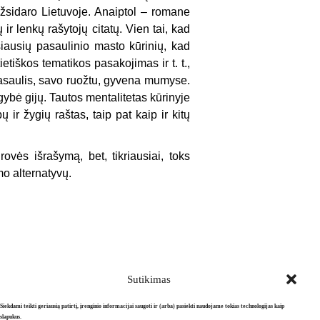
 užsidaro Lietuvoje. Anaiptol – romane
r lenkų rašytojų citatų. Vien tai, kad
iausių pasaulinio masto kūrinių, kad
etiškos tematikos pasakojimas ir t. t.,
pasaulis, savo ruožtu, gyvena mumyse.
bė gijų. Tautos mentalite­tas kūrinyje
 ir žygių raštas, taip pat kaip ir kitų
vės išrašymą, bet, tikriausiai, toks
o alterna­tyvų.
Sutikimas
Siekdami teikti geriausią patirtį, įrenginio informacijai saugoti ir (arba) pasiekti naudojame tokias technologijas kaip
slapukus.