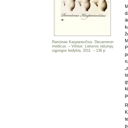
M
d
i
k
ž
M
Ramūnas Kasparavičius. Decameron
medicus. – Vilnius: Lietuvos rašytojų
P
sąjun­gos leidykla, 2011. – 136 p.
p
r
„
t
g
k
p
R
K
t
p