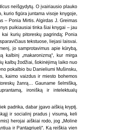
icus
neišgydytų. O įvairiausio plauko
o, kurio figūra juntama visoje knygoje,
s – Ponia Mirtis. Al­girdas J. Greimas
inys puikiausiai tinka šiai knygai – jau
į kai kurių pitoreskų pagrindą; Ponia
para­vičiaus tekstuose, liejasi laisvai.
menį, jo sampro­tavimus apie kūrybą,
ngą kalbinį „makaronizmą“, kur mirga
tokių kalbų žodžiai, šoki­nėjimą laiko nuo
eseno pokalbio bu Danieliumi Mušinsku,
o­das, kaimo vaizdus ir miesto bohemos
pitoreskų žan­rą… Gauname šelmišką,
prantamą, ironišką ir inte­lektualų
k pad­rika, dabar įgavo aiškią kryptį.
kąjį ir socialinį pradus į visumą, keli
mis) herojai aiškiai rodo, jog „Molinė
tiua ir Pantagriuelį“. Ką reiš­kia vien