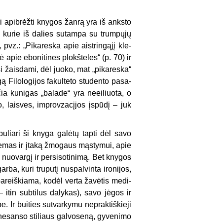
i apibrėžti knygos žanrą yra iš anksto
, kurie iš dalies sutampa su trumpųjų
pvz.: „Pikareska apie aistringąjį kle­
 apie ebonitines plokšteles“ (p. 70) ir
 žaisdami, dėl juoko, mat „pikareska“
gą Filologijos fakulteto studento pasa­
ia kunigas „balade“ yra neeiliuota, o
o, laisves, improvzacįjos įspūdį – juk
uliari ši knyga galėtų tapti dėl savo
lemas ir įtaką žmo­gaus mąstymui, apie
ie nuovargį ir persisotinimą. Bet knygos
ba, kuri truputį nuspalvinta iro­nijos,
 pa­reiškiama, kodėl verta žavėtis medi­
 itin subti­lus dalykas), savo jėgos ir
Ir buities sutvarkymu nepraktiškieji
enesanso stiliaus galvoseną, gyvenimo