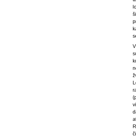
l
š
p
k
s
V
s
k
n
ž
L
r
(
v
d
a
R
č