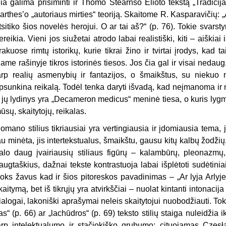
ia galima prisiminti ir Thomo Stearnso Elioto tekstą „Tradicija 
arthes’o „autoriaus mirties“ teoriją. Skaitome R. Kasparavičių: 
tsiti­ko šios novelės herojui. O ar tai aš?“ (p. 76). Tokie svars
ereikia. Vieni jos siužetai atrodo labai realistiški, kiti – aiškiai 
rakuose rimtų istorikų, kurie tikrai žino ir tvirtai įrodys, kad
iame rašinyje tikros istorinės tiesos. Jos čia gal ir visai nedaug
arp rea­lių asmenybių ir fantazijos, o šmaikš­tus, su niekuo n
psunkina reikalą. Todėl tenka daryti išvadą, kad ne­įmanoma ir 
 jų lydinys yra „
Dec
am
eron
medicus“ meninė tiesa, o kuris lygm
ūsų, skaitytojų, reikalas.
omano stilius tikriausiai yra ver­tingiausia ir įdomiausia tema, jį
au minėta, jis intertekstualus, šmaikš­tu, gausu kitų kalbų žodžių
alo daug įvairiausių stiliaus figūrų – kalambūrų, pleonazmų,
augtaškius, dažnai tekste kontrastuoja labai išplė­toti sudėtini
oks žavus kad ir šios pitoreskos pavadinimas – „Ar lyja Ar­lyje“
kaitymą, bet iš tikrųjų yra atvirkščiai – nuolat kintanti intonaci­j
ialogai, lakoniški aprašymai neleis skaitytojui nuobodžiauti. Toki
as“ (p. 66) ar „lachūdros“ (p. 69) teks­to stilių staiga nuleidžia
arp intelektualumo ir stačiokiško grubu­mo: cituojamas Cze