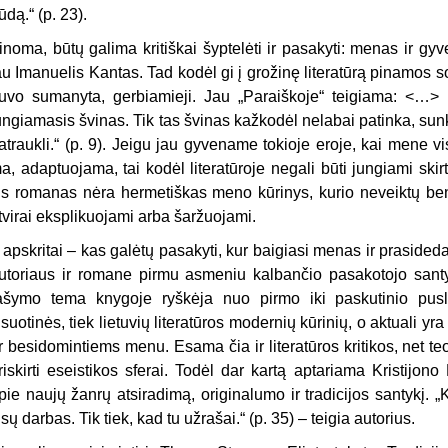
ūdą.“ (p. 23).
inoma, būtų galima kritiškai šyp­telėti ir pasakyti: menas ir gy
au Imanuelis Kantas. Tad kodėl gi į gro­žinę literatūrą pinamos so
uvo sumanyta, gerbiamieji. Jau „Paraiš­koje“ teigiama: <…> pi
ungiamasis švinas. Tik tas švinas kažkodėl nelabai patin­ka, sun
atraukli.“ (p. 9). Jeigu jau gyvename tokioje eroje, kai mene vi
a, adaptuojama, tai kodėl literatūro­je negali būti jungiami skirti
is romanas nėra hermetiškas meno kū­rinys, kurio neveiktų ben
tvirai eksplikuojami arba šaržuojami.
r apskritai – kas galėtų pasakyti, kur baigiasi menas ir prasided
utoriaus ir romane pirmu asmeniu kalbančio pasakotojo santy
ašymo tema knygoje ryškėja nuo pirmo iki paskutinio pus
isuotinės, tiek lietuvių literatūros modernių kūrinių, o aktua­li yr
r besidomintiems menu. Esama čia ir literatūros kritikos, net teo
riskirti eseistikos sferai. Todėl dar kartą aptariama Kristijon
pie naujų žanrų atsiradimą, origi­nalumo ir tradicijos santykį. „Kai
isų darbas. Tik tiek, kad tu užrašai.“ (p. 35) – teigia autorius.