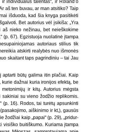
ir individualus talentas“, ir Roland’o
„Ar aš ten buvau, ar man atsitiko? Taip
tymai išduoda, kad šia knyga pasitikėti
išgalvoti. Bet autorius vėl įsi­kiša: „Yra
 tai aš nieko nežinau, bet neieškokime
.“ (p. 67). Egzistuoja nuolatinė įtampa
esupainiojamas auto­riaus stilius tik
nereikia atskirti realybės nuo išmonės
uo skaitant taps pagrindiniu – tai Jau
 apta­rti būtų galima itin plačiai. Kaip
, kurie dažnai kuria ironijos efektą, be
 metonimijų ir kitų. Autorius mėgsta
ai sakiniai su vieno žodžio replikomis.
 (p. 16). Rodos, tai turėtų apsun­kinti
a (pasakojimo, aiškinimo ir kt,), gausūs
e žodžiai kaip „papai“ (p. 29), „pridur­
 iki visiško buitiškumo. Kuriama įtampa
sławas Miłoszas, samprotaujama apie