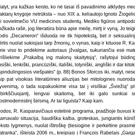
atyt, yra kažkas keisto, ko nė tasai iš pavadinimo atklydęs
med
ak­tarų knygoje netrūksta – nuo XIX a. keliautojo Ignoto Žiogeli
ki soviet­mečio VU medicinos studentų. Mediko figūros antipoda
ažkada rašė, jog literatūra būna apie meilę, mirtį ir vyną. Jo teig
odis „Decameron“ išduo­da ne tik hipotekstą, bet ir seksualin
irtis nuolat sukiojasi tarp žmonių, o vynas, kaip ir kituose R. Kas
rie viso to pridėkime autoriaus įžvalgas, sukuriančia esė mat
rišliekime „Prakalbą ing malonų skaitytoją“, rašytojui būdi
usiški, lenkiški, prancūziški, itališki, lotyniški, angliš­ki ir dar ki
spindulingosios viešpatės“ (p. 88) Bonos Sforcos iki, matyt, n
aip pat visokias literatū­rines aliuzijas bei mitologines nuor
yvenimą, o tada supakuokime visa tai į visiškai „Šviežią“ 
ibirkščiuo­jantį, lengvai skaitomą, bet iki galo sunkiai su
ostmodernistinį šėlsmą. Ar tai liguista? Kaip kam.
odos, R. Kasparavičiaus estetinė programa, pradžioje buvusi kie
ar­navalo situacija, liaudiška kalba, groteskas, jungiantis kūniš
eksto lygmenys, nuolat ištroškę (tiesiogine ir perkeltine prasmė
atranka“, išleista 2006 m., kreipiasi į François Rabelais „Gargan