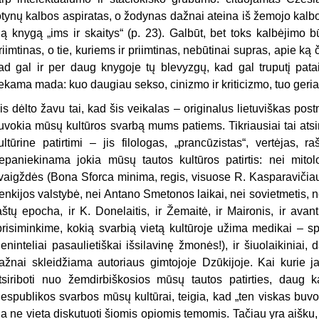
otynų kalbos aspiratas, o žodynas dažnai ateina iš žemojo kalbos 
ią knygą „ims ir skaitys“ (p. 23). Galbūt, bet toks kalbėjimo 
riimtinas, o tie, kuriems ir priimtinas, nebūtinai supras, apie ką 
ad gal ir per daug knygoje tų blevyzgų, kad gal truputį pata
ekama mada: kuo daugiau sekso, cinizmo ir kriticizmo, tuo geria
is dėlto žavu tai, kad šis veika­las – originalus lietuviškas po
u­vokia mūsų kultūros svarbą mums patiems. Tikriausiai tai ats
ul­tūrine patirtimi – jis filologas, „prancūzistas“, vertėjas,
epaniekinama jokia mūsų tautos kultūros patirtis: nei mit
vaigždės (Bona Sforca mini­ma, regis, visuose R. Kasparaviči
enkijos valstybė, nei Antano Smeto­nos laikai, nei sovietmetis, ne
aštų epocha, ir K. Donelaitis, ir Žemaitė, ir Maironis, ir avan
prisiminkime, kokią svarbią vietą kultūroje užima medi­kai – 
ieninteliai pasaulietiškai išsila­vinę žmonės!), ir šiuolaikinia
ažnai skleidžiama autoriaus gimtojoje Dzū­kijoje. Kai kurie ja
tsiriboti nuo žem­dirbiškosios mūsų tautos patirties, dau
espublikos svarbos mūsų kul­tūrai, teigia, kad „ten viskas buvo 
ia ne vieta diskutuoti šiomis opiomis temomis. Tačiau yra aišku,