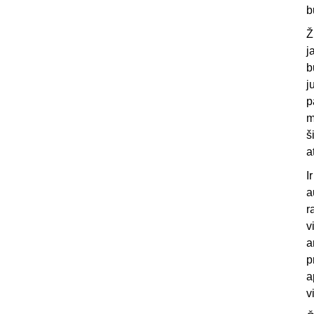
b
Ž
j
b
j
p
m
š
a
I
a
r
v
a
p
a
v