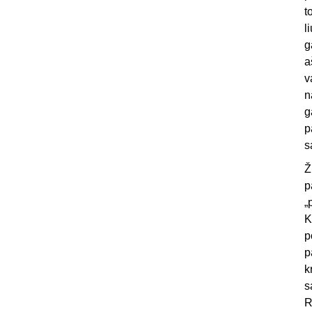
t
l
g
a
v
n
g
p
s
Ž
p
„
K
p
p
k
s
R