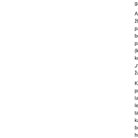
g
A
ž
p
b
p
(
k
„
ž
K
p
l
l
t
k
b
h