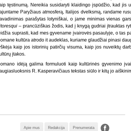
aip tęsti­numą. Nereikia susidaryti klaidingo įspūdžio, kad jis
ajuntame Pary­žiaus atmosferą, Italijos dvelksmą, randame rusų i
avadinimas parašytas lotyniškai, o jame minimas vienas gar­s
itores
q
ui
– prancūziškas žodis, kad į knygą gudriai įtrauktas ryti
eidžia suprasti, kad mes gyvename įvairovės pasaulyje, o tas 
omane kultūra atrodo it audeklas, kuriame glaudžiai pinasi daugy
yškėja kaip jos istorinių patirčių visuma, kaip jos nuveiktų darbų
ultūrų įtakos.
omano idėją galima formuluoti kaip kultūrinės gyvenimo įvairo
augia­sluoksnis R. Kasperavičiaus tekstas siūlo ir kitų jo aiškinim
Apie mus
Redakcija
Prenumerata