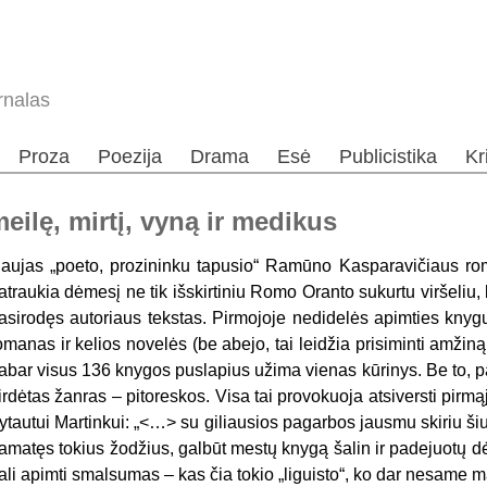
rnalas
Proza
Poezija
Drama
Esė
Publicistika
Kr
eilę, mirtį, vyną ir medikus
aujas „poeto, prozininku tapusio“ Ramūno Kasparavičiaus r
atraukia dėmesį ne tik išskirtiniu Romo Oranto sukurtu viršeliu, b
asirodęs autoriaus tekstas. Pirmojoje nedidelės apimties knygu
omanas ir kelios novelės (be abejo, tai leidžia prisiminti amžin
abar visus 136 knygos puslapius užima vienas kūrinys. Be to, p
irdėtas žanras – pitoreskos. Visa tai provokuoja atsiversti pirm
ytautui Mar­tinkui: „<…> su giliausios pagarbos jausmu skiriu šiuo
amatęs tokius žodžius, galbūt mestų knygą šalin ir padejuotų dėl
ali apimti smalsumas – kas čia tokio „liguisto“, ko dar nesame 