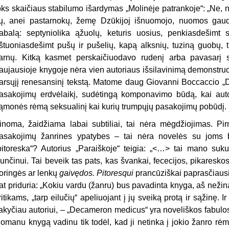
oks skaičiaus stabilumo išardymas „Molinėje patrankoje“: „Ne,
ių, anei pastarnokų, žemę Dzūkijoj iš­nuomojo, nuomos ga
abalą: septyniolika ąžuolų, keturis uosius, penkiasdešimt s
štuoniasdešimt pušų ir pušelių, kapą alksnių, tuziną guobų, tr
arnų. Kitką kasmet perskaičiuodavo rudenį arba pavasarį s
aujausioje knygoje nėra vien autoriaus išsilavinimą demonst­ruoj
arsųjį renesansinį tekstą. Ma­tome daug Giovanni Boccaccio „
asakojimų erdvėlaikį, sudėtingą komponavimo būdą, kai autor
ąmonės rėmą seksualinį kai kurių trumpųjų pasakojimų pobūdį.
inoma, žaidžiama labai subtiliai, tai nėra mėgdžiojimas. Pirm
asako­jimų žanrines ypatybes – tai nėra novelės su joms bū
pitoreska“? Autorius „Paraiškoje“ teigia: „<…> tai mano sukur
unčinui. Tai beveik tas pats, kas švankai, fececijos, pikaresko
oringės ar lenkų
gaivędos. Pitoresqui
prancūziškai paprasčiausia
at pri­duria: „Kokiu vardu (žanru) bus pa­vadinta knyga, aš neži
ritikams, „tarp eilučių“ apeliuojant į jų sveiką protą ir sąžinę. Ir
akyčiau autoriui, – „Decameron medicus“ yra noveliškos fabu­l
omanu knygą vadinu tik todėl, kad ji netinka į jokio žanro rė