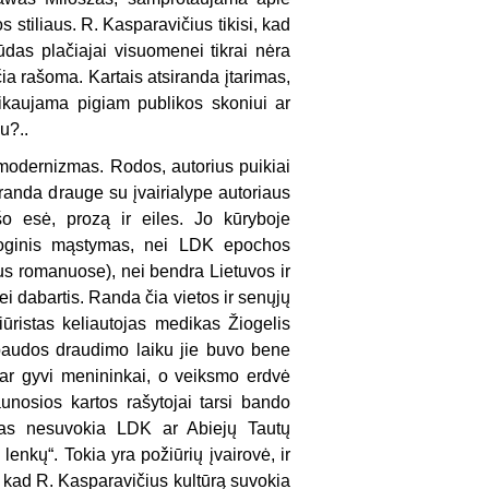
stiliaus. R. Kaspara­vičius tikisi, kad
būdas plačiajai visuomenei tikrai nėra
čia rašoma. Kartais atsiranda įtari­mas,
ikauja­ma pigiam publikos skoniui ar
u?..
stmo­dernizmas. Rodos, autorius puikiai
iranda drauge su įvairialype autoriaus
 rašo esė, prozą ir eiles. Jo kūryboje
ologinis mąstymas, nei LDK epochos
aus
romanuose), nei bendra Lietuvos ir
i dabar­tis. Randa čia vietos ir senųjų
tiūristas keliautojas medikas Žiogelis
spaudos draudimo laiku jie buvo bene
i, dar gyvi menininkai, o veiksmo erdvė
unosios kartos rašy­tojai tarsi bando
g kas nesuvokia LDK ar Abiejų Tautų
lenkų“. Tokia yra požiūrių įvairovė, ir
 kad R. Kas­paravičius kultūrą suvokia