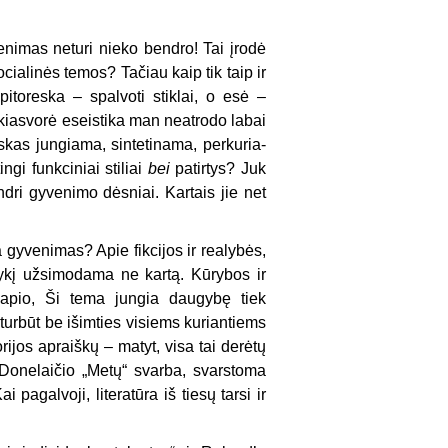
venimas neturi nieko bendro! Tai įrodė
cialinės te­mos? Tačiau kaip tik taip ir
toreska – spal­voti stiklai, o esė –
kiasvorė eseistika man neatro­do labai
s­kas jungiama, sintetinama, perkuria­
ngi funkciniai stiliai
bei
patirtys? Juk
dri gyvenimo dėsniai. Kartais jie net
a gyvenimas? Apie fikcijos ir realybės,
kį užsimo­dama ne kartą. Kūrybos ir
lapio, Ši tema jungia daugybę tiek
a turbūt be išimties visiems ku­riantiems
rijos apraiškų – matyt, visa tai derėtų
o Do­nelaičio „Metų“ svarba, svarstoma
 pagalvoji, literatūra iš tiesų tarsi ir