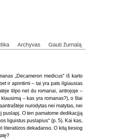
itika
Archyvas
Gauti žurnalą
omanas „Decameron medicus“ iš karto
et ir apimtimi – tai yra pats ilgiausias
tėje tilpo net du romanai, antrojoje –
ą klausimą – kas yra romanas?), o štai
aantraštėje nurodytas nei matytas, nei
ąjį puslapį. O ten pamatome dedikacįją
s liguistus pusla­pius“ (p. 5). Kai kas,
 literatūros dekadanso. O kitą tiesiog
matę?