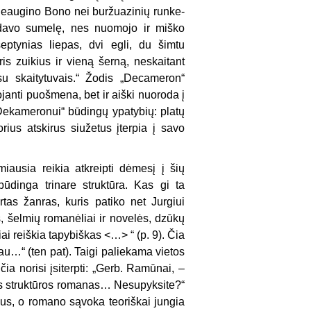
 neaugino Bono nei buržuazinių runke­
udavo sumelę, nes nuomojo ir miško
eptynias liepas, dvi egli, du šimtu
is zuikius ir vieną šerną, neskaitant
u skaitytuvais.“ Žodis „De­cameron“
anti puošmena, bet ir aiški nuoro­da į
Dekameronui“ būdingų ypatybių: platų
ius atskirus siužetus įterpia į savo
iausia reikia atkreipti dėmesį į šių
dinga trinare struk­tūra. Kas gi ta
tas žanras, kuris patiko net Jurgiui
s, šelmių romanėliai ir novelės, dzūkų
i reiškia tapybiškas <…> “ (p. 9). Čia
nau…“ (ten pat). Taigi paliekama vietos
 čia norisi įsiterpti: „Gerb. Ramūnai, –
os struktūros romanas… Nesupyk­site?“
mus, o romano sąvoka teoriškai jungia