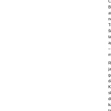
Č
B
a
n
T
š
t
a
–
m
R
j
g
d
K
s
d
k
t