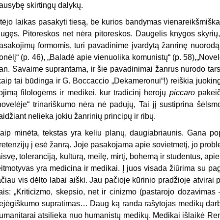
ausy­bę skirtingų dalykų.
tėjo laikas pasakyti tiesą, be kurios bandymas vienareikšmiška
lugęs
.
Pitoreskos net nėra pitoreskos. Daugelis knygos skyrių
asakojimų formomis, turi pavadinime įvardytą žanrinę nuorodą, 
onėlį“ (p. 46), „Baladė apie vienuolika komunistų“ (p. 58),„Novelė
an. Savaime suprantama, ir šie pavadinimai žanrus nurodo tarsi
kaip tai būdinga ir G. Boccaccio „Dekameronui“!) reiškia juokin­
ojimą filologėms ir medikei, kur tradi­cinį herojų
piccaro
pakeič
novelėje“ trinariškumo nėra nė padujų, Tai jį sustiprina šėlsm
aidžiant nelieka jokiu žanrinių principų ir ribų.
aip minėta, tekstas yra keliu planų, daugiabriaunis. Gana pop
reten­zijų į esė žanrą. Joje pasakojama apie sovietmetį, jo prob
aisvę, toleranciją, kultūrą, meilę, mirtį, bohemą ir stu­dentus, ap
eitmotyvas yra medicina ir medikai. Į juos visada žiūrima su pagar
ačiau vis dėlto labai aiški. Jau pačioje kūrinio pradžioje atvirai
ais: „Kriticizmo, skepsio, net ir ciniz­mo (pastarojo dozavimas –
ejėgiškumo supratimas… Daug ką randa rašytojas medikų darbe. 
umanitarai atsilieka nuo humanistų medikų. Medikai iš­laikė R