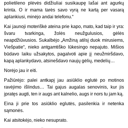
polietileno plėvės didžiuliai susikaupę lašai ant agurkų
krinta. O ir mama tarės savo vyrą ne kartą per vasarą
aplankiusi, minėjo andai telefonu.“
Kai jaunoji moteriškė ateina prie kapo, mato, kad taip ir yra:
švaru tvarkinga, žolės neužgulusios, gėlės
neapdžiūvusios. Sukalbėjo „Amžiną atilsį duok mirusiems,
Viešpatie“, nieko antgamtiško lūkesingo nepajuto. Mišios
būdavo laiku užsakytos, pagalvoti apie jį neužmiršdavo,
kapą aplankydavo, atsinešdavo naujų gėlių, medelių…
Norėjo jau ir eiti.
Pažiūrėjo: palei antkapį jau asiūklio eglutė po motinos
ravėjimo išlindus… Tai gajus augalas senovinis, kur jis
įpratęs augti, ten ir augs ant kalnelio, augs ir nors tu jam ką.
Eina ji prie tos asiūklio eglutės, pasilenkia ir netenka
sąmonės.
Kai atsitokėjo, nieko nesuprato.