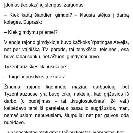
Įdomus (keistas) jų slengas: žargonas.
– Kiek kartų šiandien gimdei? – klausia atėjus į darbą
kolegės. Suprask:
– Kiek gimdymų priėmei?
Vienoje rajono gimdykloje buvo kažkoks Ypatingas Atvejis,
net per valdišką TV parodė, tai tenykščiai teisinosi, esą
buvo labai sunku, net aštuoni gimdymai buvo.
Tyzenhauziškės tik nusišaipė:
– Taigi tai pusdykis „dežuras“.
Žinoma, rajono ligoninėje mažiau darbuotojų, bet
Tyzenhauzuose yra buvę tokių naktelių, kad grįžusios iš
darbo (o budėjimas – tai „kruglosutočnas“, 24 val.)
kalbėdavo tarsi iš paralelaus pasaulio sugrįžusios, man,
nemačiusiam nebuvusiam, šiurpuliai net per galvos odą
nueidavo.
Jų papasakotas atsitikimas tačiau keistas. Paprastas, bet…