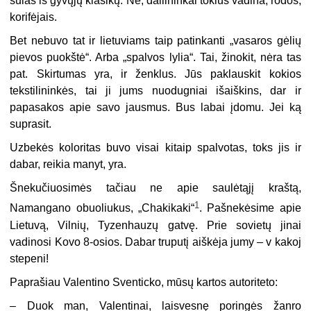
šulas iš gyvųjų klasikų. Ne, dailininkai tokius vadina, rodos,
korifėjais.
Bet nebuvo tat ir lietuviams taip patinkanti „vasaros gėlių
pievos puokštė“. Arba „spalvos lylia“. Tai, žinokit, nėra tas
pat. Skirtumas yra, ir ženklus. Jūs paklauskit kokios
tekstilininkės, tai ji jums nuodugniai išaiškins, dar ir
papasakos apie savo jausmus. Bus labai įdomu. Jei ką
suprasit.
Uzbekės koloritas buvo visai kitaip spalvotas, toks jis ir
dabar, reikia manyt, yra.
Šnekučiuosimės tačiau ne apie saulėtąjį kraštą,
1
Namangano obuoliukus, „Chakikaki“
. Pašnekėsime apie
Lietuvą, Vilnių, Tyzenhauzų gatvę. Prie sovietų jinai
vadinosi Kovo 8-osios. Dabar truputį aiškėja jumy – v kakoj
stepeni!
Paprašiau Valentino Sventicko, mūsų kartos autoriteto:
– Duok man, Valentinai, laisvesnę poringės žanro