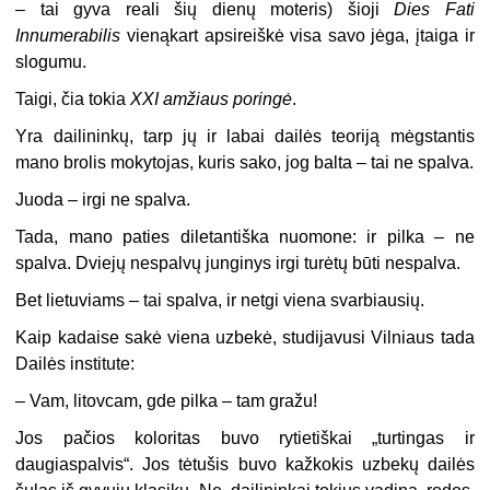
– tai gyva reali šių dienų moteris) šioji
Dies Fati
Innumerabilis
vienąkart apsireiškė visa savo jėga, įtaiga ir
slogumu.
Taigi, čia tokia
XXI amžiaus poringė
.
Yra dailininkų, tarp jų ir labai dailės teoriją mėgstantis
mano brolis mokytojas, kuris sako, jog balta – tai ne spalva.
Juoda – irgi ne spalva.
Tada, mano paties diletantiška nuomone: ir pilka – ne
spalva. Dviejų nespalvų junginys irgi turėtų būti nespalva.
Bet lietuviams – tai spalva, ir netgi viena svarbiausių.
Kaip kadaise sakė viena uzbekė, studijavusi Vilniaus tada
Dailės institute:
– Vam, litovcam, gde pilka – tam gražu!
Jos pačios koloritas buvo rytietiškai „turtingas ir
daugiaspalvis“. Jos tėtušis buvo kažkokis uzbekų dailės