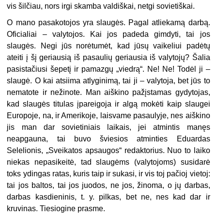
vis šilčiau, nors irgi skamba valdiškai, netgi sovietiškai.
O mano pasakotojos yra slaugės. Pagal atliekamą darbą.
Oficialiai – valytojos. Kai jos padeda gimdyti, tai jos
slaugės. Negi jūs norėtumėt, kad jūsų vaikeliui padėtų
ateiti į šį geriausią iš pasaulių geriausia iš valytojų? Šalia
pasistačiusi šepetį ir pamazgų „viedrą“. Ne! Ne! Todėl ji –
slaugė. O kai atsiima atlyginimą, tai ji – valytoja, bet jūs to
nematote ir nežinote. Man aiškino pažįstamas gydytojas,
kad slaugės titulas įpareigoja ir algą mokėti kaip slaugei
Europoje, na, ir Amerikoje, laisvame pasaulyje, nes aiškino
jis man dar sovietiniais laikais, jei atmintis manęs
neapgauna, tai buvo šviesios atminties Eduardas
Selelionis, „Sveikatos apsaugos“ redaktorius. Nuo to laiko
niekas nepasikeitė, tad slaugėms (valytojoms) susidarė
toks ydingas ratas, kuris taip ir sukasi, ir vis toj pačioj vietoj:
tai jos baltos, tai jos juodos, ne jos, žinoma, o jų darbas,
darbas kasdieninis, t. y. pilkas, bet ne, nes kad dar ir
kruvinas. Tiesiogine prasme.