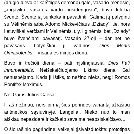
(drugio dievo ar karštligės demono) gale, vasario mėnesio,
„apgaviko, vasaros vardu prisidengusio“, buvo kitokia
šventė. Švente ją sunkoka ir pavadinti. Galima ją palyginti
su Vėlinėmis arba Adomo Mickevičiaus „Dziady“, tie, nors
lietuviškai verčiami ir Vėlinėmis, t. y. Ilginėmis, bet „Dziady“
buvo švenčiami pavasarį. Vasario 27-oji – dar net ne
pavasaris. Lotyniškai ji vadinosi
Dies Mortis
Omnipotentis
– Visagalės mirties diena.
Buvo ir trečioji diena – pati mįslingiausia:
Dies Fati
Innumerabilis
. Neišskaičiuojamo Likimo diena. Gal
nenuspėjamo. Kada ji ištiks, to nežino nieks, netgi Romos
Pontifex Maximus.
Net Gaius Julius Caesar.
Ir aš nežinau, nors pirmą šios poringės variantą užrašiau
aritmetikos sąsiuvinyje. Langeliai. Nieko nuo to man
aiškiau nepasidarė ir kažkaip savaime neapsiskaičiavo…
O šio rašinio pagrindinei veikėjai (įsivaizduokite: prototipas