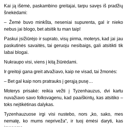
Kai ją išėmė, paskambino greitajai, tarpu savęs iš pradžių
šnekėdami:
– Žemė buvo minkšta, neseniai supurenta, gal ir nieko
nebus jai blogo, bet atsitik tu man taip!
Paskui įsižiūrėjo ir suprato, visų pirma, moterys, kad jai jau
paskutinės savaitės, tai geruoju nesibaigs, gali atsitikti tik
labai blogai.
Nukraupo visi, viens į kitą žiūrėdami.
Ir greitoji gana greit atvažiavo, kaip ne visad, tai žmonės:
– Bet gal kaip nors pratrauks į gerąją pusę…
Moterys prisakė: reikia vežti į Tyzenhauzus, dvi kartu
nuvažiavo savo folksvagenu, kad paaiškintų, kas atsitiko –
toks neįtikėtinas dalykas.
Tyzenhauzuose irgi visi nustebo, nors „ko, sako, mes
nematę, ko mums nepriveža“, ir tuoj ėmėsi daryti, kas