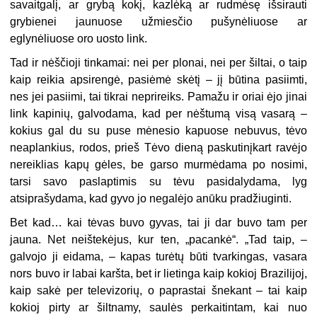
savaitgalį, ar grybą kokį, kazlėką ar rudmėsę išsirauti
grybienei jaunuose užmiesčio pušynėliuose ar
eglynėliuose oro uosto link.
Tad ir nėščioji tinkamai: nei per plonai, nei per šiltai, o taip
kaip reikia apsirengė, pasiėmė skėtį – jį būtina pasiimti,
nes jei pasiimi, tai tikrai neprireiks. Pamažu ir oriai ėjo jinai
link kapinių, galvodama, kad per nėštumą visą vasarą –
kokius gal du su puse mėnesio kapuose nebuvus, tėvo
neaplankius, rodos, prieš Tėvo dieną paskutinįkart ravėjo
nereiklias kapų gėles, be garso murmėdama po nosimi,
tarsi savo paslaptimis su tėvu pasidalydama, lyg
atsiprašydama, kad gyvo jo negalėjo anūku pradžiuginti.
Bet kad… kai tėvas buvo gyvas, tai ji dar buvo tam per
jauna. Net neištekėjus, kur ten, „pacankė“. „Tad taip, –
galvojo ji eidama, – kapas turėtų būti tvarkingas, vasara
nors buvo ir labai karšta, bet ir lietinga kaip kokioj Brazilijoj,
kaip sakė per televizorių, o paprastai šnekant – tai kaip
kokioj pirty ar šiltnamy, saulės perkaitintam, kai nuo