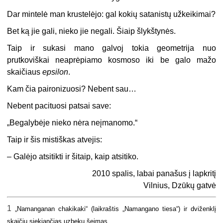
Dar mintelė man krustelėjo: gal kokių satanistų užkeikimai?
Bet ką jie gali, nieko jie negali. Šiaip šlykštynės.
Taip ir sukasi mano galvoj tokia geometrija nuo
prutkoviškai neaprėpiamo kosmoso iki be galo mažo
skaičiaus
epsilon
.
Kam čia paironizuosi? Nebent sau…
Nebent pacituosi patsai save:
„Begalybėje nieko nėra neįmanomo.“
Taip ir šis mistiškas atvejis:
– Galėjo atsitikti ir šitaip, kaip atsitiko.
2010 spalis, labai panašus į lapkritį
Vilnius, Dzūkų gatvė
1
„Namanganan chakikaki“ (laikraštis „Namangano tiesa“) ir dviženklį
skaičių siekiančias uzbekų šeimas.