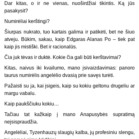
Dar kitas, o ir ne vienas, nuoširdžiai tikintis. Ką jūs
pasakysit?
Numirėliai kerštingi?
Šiurpas nukrato, tuo kartais galima ir patikėti, bet ne šiuo
atveju. Būkim, sakau, kaip Edgaras Alanas Po – tiek pat
kaip jis mistiški. Bet ir racionalūs.
Čia juk tėvas ir duktė. Kokie čia gali būti kerštavimai?
Kitas, naivus iki kvailumo, mano įsivaizdavimas: panoro
taurus numirėlis angelėlio dvasią prie savęs turėti.
Pažaisti su ja, kai įsigeis, kaip su kokiu geltonu drugeliu ar
margu vabalu.
Kaip paukščiuku kokiu…
Tačiau tat kažkaip į mano Anapusybės supratimą
neįsispraudžia.
Angelėliai, Tyzenhauzų slaugių kalba, jų profesiniu slengu,