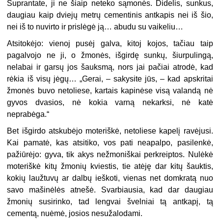
Suprantate, ji ne šiaip neteko sąmonės. Didelis, sunkus,
daugiau kaip dviejų metrų cementinis antkapis nei iš šio,
nei iš to nuvirto ir prislėgė ją… abudu su vaikeliu…
Atsitokėjo: vienoj pusėj galva, kitoj kojos, tačiau taip
pagalvojo ne ji, o žmonės, išgirdę sunkų, šiurpulingą,
nelabai ir garsų jos šauksmą, nors jai pačiai atrodė, kad
rėkia iš visų jėgų… „Gerai, – sakysite jūs, – kad apskritai
žmonės buvo netoliese, kartais kapinėse visą valandą nė
gyvos dvasios, nė kokia varną nekarksi, nė katė
neprabėga.“
Bet išgirdo atskubėjo moteriškė, netoliese kapelį ravėjusi.
Kai pamatė, kas atsitiko, vos pati neapalpo, pasilenkė,
pažiūrėjo: gyva, tik akys nežmoniškai perkreiptos. Nulėkė
moteriškė kitų žmonių kviestis, tie atėję dar kitų šauktis,
kokių laužtuvų ar dalbų ieškoti, vienas net domkratą nuo
savo mašinėlės atnešė. Svarbiausia, kad dar daugiau
žmonių susirinko, tad lengvai švelniai tą antkapį, tą
cementą, nuėmė, josios nesužalodami.