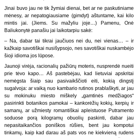
Jinai buvo jau ne tik žymiai dienai, bet ar ne paskutiniame
mėnesy, ar nepatogiausiame (gimdyt) aštuntame, kai kilo
mintis jai. (Jiems. Su mažyliu joje…) Pamenu, Onė
Baliukonytė panašiu jai laikotarpiu sakė:
– Na, dabar tai tikrai jaučiuos nei du, nei vienas… – ir
kažkaip savotiškai nusišypsojo, nes savotiškai nuskambėjo
šioji idioma jos lūpose.
Jaunoji virėja, racionalių pažiūrų moteris, nusprendė nueiti
prie tėvo kapo… Aš pastebėjau, kad lietuviai apskritai
nemėgsta šiaip sau pasivaikščioti eiti, kokią dingstį
sugalvoja: ar vaiką nuo kambario rutinos prablaškyti, ar jau
su mokinuku miesto miškely „gamtinės medžiagos“
pasirinkti botanikos pamokai – kankorėžių kokių, kerpių ir
samanų, ar užmiesty romantiškai apleistuose Putramento
soduose porą kilogramų obuolių paskinti, dabar jau
nepasitaikančios poniškos rūšies, bent jau kompotui
tinkamų, kaip kad darau aš pats vos ne kiekvieną rudens