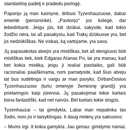
standartinę padėtį ir pradedu poringę.
Paporijo ją man kaimynė, dirbusi Tyzenhauzuose, dabar
emeritė (pensininkė). „Pavtorijo“ jos kolegė, dar
tebedirbanti. Jeigu jūs, kiti dzūkai, sakysite, kad tokio
žodžio nėra, tai aš pasakysiu, kad Trakų dzūkuose yra, bet
jis nedzūkiškas. Ne viskas, ką vartojame, yra sava.
Jų papasakotas atvejis yra mistiškas, bet aš stengiuosi būti
mistiškas tiek, kiek Edgaras Alanas Po, tai yra manau, kad
bet kokia mistika, jeigu ji realiai pasitaiko, gali būti
racionaliai paaiškinama, nors pamatysite, kad šiuo atveju
tat bus sudėtinga ir vargu ar man pavyks. Dirbančiosios
Tyzenhauzuose (turiu omenyje žemesnę grandį) yra
prietaringos kaip jūreiviai. Jų pasakojimai tokie kartais
būna fantastiški, kad net naivūs. Bet kartais tokie slogūs.
Tyzenhauzai – tai gimdykla. Labai man nepatinka tas
žodis, nors jis ir taisyklingas. Ir daug moterų yra sakiusios:
– Mums irgi. It kokia gamykla. Jau geriau: gimdymo namai,