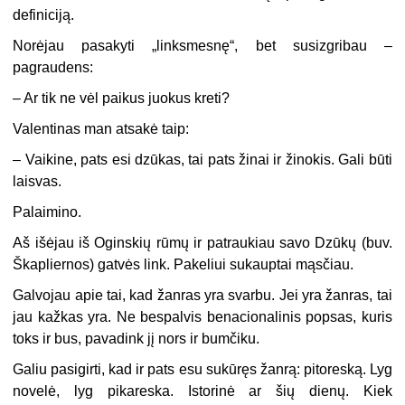
definiciją.
Norėjau pasakyti „linksmesnę“, bet susizgribau –
pagraudens:
– Ar tik ne vėl paikus juokus kreti?
Valentinas man atsakė taip:
– Vaikine, pats esi dzūkas, tai pats žinai ir žinokis. Gali būti
laisvas.
Palaimino.
Aš išėjau iš Oginskių rūmų ir patraukiau savo Dzūkų (buv.
Škapliernos) gatvės link. Pakeliui sukauptai mąsčiau.
Galvojau apie tai, kad žanras yra svarbu. Jei yra žanras, tai
jau kažkas yra. Ne bespalvis benacionalinis popsas, kuris
toks ir bus, pavadink jį nors ir bumčiku.
Galiu pasigirti, kad ir pats esu sukūręs žanrą: pitoreską. Lyg
novelė, lyg pikareska. Istorinė ar šių dienų. Kiek