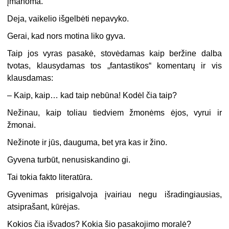
įmanoma.
Deja, vaikelio išgelbėti nepavyko.
Gerai, kad nors motina liko gyva.
Taip jos vyras pasakė, stovėdamas kaip beržine dalba
tvotas, klausydamas tos „fantastikos“ komentarų ir vis
klausdamas:
– Kaip, kaip… kad taip nebūna! Kodėl čia taip?
Nežinau, kaip toliau tiedviem žmonėms ėjos, vyrui ir
žmonai.
Nežinote ir jūs, dauguma, bet yra kas ir žino.
Gyvena turbūt, nenusiskandino gi.
Tai tokia fakto literatūra.
Gyvenimas prisigalvoja įvairiau negu išradingiausias,
atsiprašant, kūrėjas.
Kokios čia išvados? Kokia šio pasakojimo moralė?