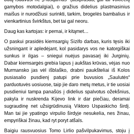
gamybos motodalgiai), o gražius didelius plastmasinius
maišus ir nurodžiusi surinkti, tarkim, brogelės bambalius ir
vienkartinius švirkštus, bet tai gal neoru.
Daug kas kartojas: ir pernai, ir kitąmet…
O paskui prasidės kiemsargių Sizifo darbas, kuris tęsis iki
užsningant ir apledėjant, kol pasidarys vos ne katorgiškai
sunkus ir ilgas – sniegui nuėjus pavasarį iki Jurginių.
Dabar kiemsargės grebia lapus į aukštas krūvas, vėjas nuo
Murmansko jas vėl išblaško, drabni paukšteliai iš Kolos
pusiasalio pusdienį patupi prie buvusios „Saulutės“
parduotuvės uosiuose, taip jie daro metų metus, ir tie uosiai
pusdieniui tampa panašūs į didelius spalvotus ožekšnius,
pakyla ir nuskrenda Kijevo link ir dar piečiau, deramai
sugraudinę net užsigrūdinusią Viktoro Uspaskicho širdį.
Man tai jie ypatingo virpulio širdyje nesukelia, nes žinau,
empyriškai žinau, kad ryt poryt atšals.
Baigiu rausvuosius Tomo Lirlio pašvilpukavimus, stoju į