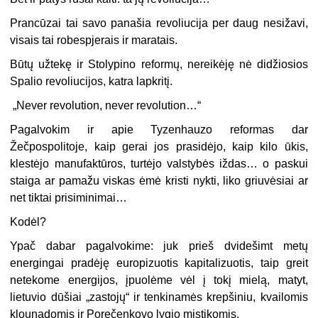
Prancūzai tai savo panašia revoliucija per daug nesižavi,
visais tai robespjerais ir maratais.
Būtų užtekę ir Stolypino reformų, nereikėję nė didžiosios
Spalio revoliucijos, katra lapkritį.
„Never revolution, never revolution…“
Pagalvokim ir apie Tyzenhauzo reformas dar
Žečpospolitoje, kaip gerai jos prasidėjo, kaip kilo ūkis,
klestėjo manufaktūros, turtėjo valstybės iždas… o paskui
staiga ar pamažu viskas ėmė kristi nykti, liko griuvėsiai ar
net tiktai prisiminimai…
Kodėl?
Ypač dabar pagalvokime: juk prieš dvidešimt metų
energingai pradėję europizuotis kapitalizuotis, taip greit
netekome energijos, įpuolėme vėl į tokį mielą, matyt,
lietuvio dūšiai „zastojų“ ir tenkinamės krepšiniu, kvailomis
klounadomis ir Porečenkovo lygio mistikomis.