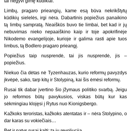
tai negyvi gimę kūdikiai.
Limbų, pragaro prieangių, kame esą būva nekrikštytų
kūdikių sielelės, irgi nėra. Dabartinis popiežius panaikino
tą limbų sampratą. Neaiškūs buvo tie limbai, bet kad ir jų
nebuvimas nieko nepaaiškino kaip ir toje apokrifinėje
Nikodemo evangelijoje, kurioje ir galima rasti apie tuos
limbus, tą Bodlero pragaro prieangį.
Popiežius taip nusprendė, tai jis nusprendė, jis –
popiežius.
Niekuo čia dėtas nė Tyzenhauzas, kurio reformų pavyzdys
įkvėpė, sako, tarp kitų ir Stolypiną, kai šis ėmėsi reformų.
Rusai tik dabar įvertino šio įžymaus politiko svarbą. Jeigu
jo reformos būtų pavykusios, viskas būtų kur kas
sėkmingiau klojęsi į Rytus nuo Kionigsbergo.
Kažkoks teroristas, kažkoks atentatas ir – nėra Stolypino, o
dar karas su vokiečiais…
Bet ir patys rusai kalti: ta jų revoliucija…