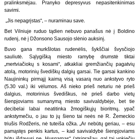
pralinksmėjau. Pranyko depresyvus nepasitenkinimas
savimi.
„Jis nepagrįstas“, – nuraminau save.
Bet Vilniuje ruduo tądien nebuvo panašus nė į Boldino
rudenį, nė į Džonsono Sausojo slėnio auksinį.
Buvo gana murkšlotas rudenėlis, šykščiai švysčiojo
sauliutė. Sąlygišką miesto ramybę drumstė tiktai
„mertviačiokų s kosami“, atkakliai gremžiančių pagatvių
atolą, motorinių švediškų dalgių garsai. Tie garsai kankino
Naujininkų pirmąjį kaimą visą vasarą nuo ankstyvo ryto
(5.30 val.) iki vėlumos. Aš nieko prieš neturiu nė prieš
dalgius, motorinius švediškus, nė prieš darbo vietų
šienpjoviams sumanymą miesto savivaldybėje, bet tie
decibelai labai neatitinka žmogiškųjų bioritmų, ypač
ankstymečiu, o jau to jų šieno tai neės nė R. Žemeckio
triušis Rodžeris, nė tuteiša ožka. „Ar nebūtų geriau, – esu
pamąstęs penkis kartus, – kad savivaldybė šienpjoviams
būtų išdavusi ne „Husqarnas“ (atsiprašau, gal tai vokiečių