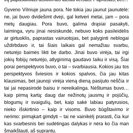
Gyveno Vilniuje jauna pora. Ne tokia jau jaunut jaunutėlė:
ne, jai buvo dvidešimt dveji, gal ketveri metai, jam – pora
metų daugiau. Pora buvo, galima drąsiai pasakyti,
laiminga, vyru jinai nesiskundė, nebuvo koks pasileidėlis
ar girtuoklis, paprastas vairuotojas, bet palyginti neblogai
uždirbdavo ir, tai šiais laikais gal nemažiau svarbu,
neturėjo baimės likti be darbo. Jinai buvo virėja, tai irgi
jokių fobijų neturėjo, atlyginimą gaudavo laiku ir visą. Šiai
porai perspektyvos buvo, o tai – svarbiausia. Kokios jau tos
perspektyvos šviesios ir kokios spalvos, čia jau kitas
klausimas, bet jaunoji virėja vieną dieną pasijuto nėščia ir
tai jai nepasirodė baisu ir nereikalinga. Nėštumas buvo…
kaip pirmą kartą: daug dar nežinotų jausmų ir pojūčių,
blogumų ir svaigulių, bet, kaip sakė labiau patyrusios,
nieko išskirtinio – kaip ir visoms. Buvo būgštavimo ir
nerimo: pirmąkart gimdyti – tai ne vainikėlį prarasti, čia kur
kas svarbesnis bei sudėtingas dalykas ir nėra ko čia man
šmaikštauti, aš suprantu.