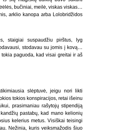
 strėlės, bučiniai, meilė, viskas viskas…
kimis, arklio kanopa arba Lolobridžidos
, staigiai suspaudžiu pirštus, lyg
odavausi, stodavau su jomis į kovą…
 tokia paguoda, kad visai greitai ir aš
imiausia slėptuvė, jeigu nori likti
iokios tokios konspiracijos, retai išeinu
aikui, prasimaniau rašytojų stipendiją
ą kandžių pastabų, kad mano kelionių
sius kelerius metus. Visiškai teisingi
žau. Nežinia, kuris veiksmažodis šiuo