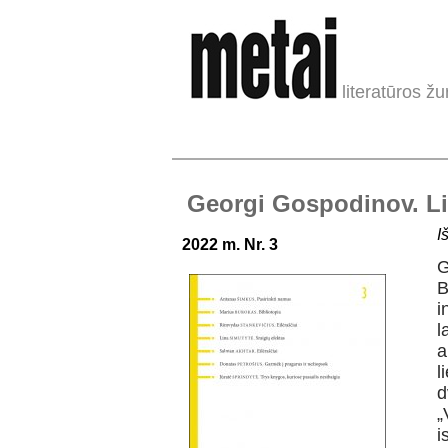
literatūros žu
Georgi Gospodinov. Li
I
2022 m. Nr. 3
G
B
i
l
a
l
d
„
i