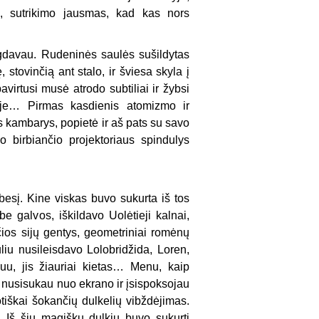
ai, sutrikimo jausmas, kad kas nors
ogdavau. Rudeninės saulės sušildytas
stovinčią ant stalo, ir šviesa skyla į
avirtusi musė atrodo subtiliai ir žybsi
lyje… Pirmas kasdienis atomizmo ir
s kambarys, popietė ir aš pats su savo
 birbiančio projektoriaus spindulys
rbesį. Kine viskas buvo sukurta iš tos
be galvos, iškildavo Uolėtieji kalnai,
nčios sijų gentys, geometriniai romėnų
uliu nusileisdavo Lolobridžida, Loren,
u, jis žiauriai kietas… Menu, kaip
nusisukau nuo ekrano ir įsispoksojau
otiškai šokančių dulkelių vibždėjimas.
 Iš šių magiškų dulkių buvo sukurti