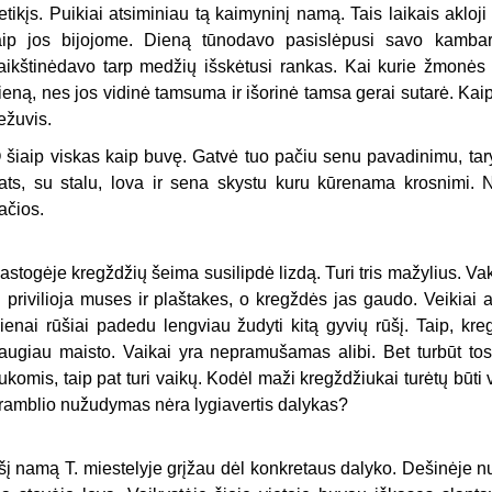
etikįs. Puikiai atsiminiau tą kaimyninį namą. Tais laikais akloj
aip jos bijojome. Dieną tūnodavo pasislėpusi savo kambary
aikštinėdavo tarp medžių išskėtusi rankas. Kai kurie žmonės s
ieną, nes jos vidinė tamsuma ir išorinė tamsa gerai sutarė. Ka
iežuvis.
 šiaip viskas kaip buvę. Gatvė tuo pačiu senu pavadinimu, tar
ats, su stalu, lova ir sena skystu kuru kūrenama krosnimi. N
ačios.
astogėje kregždžių šeima susilipdė lizdą. Turi tris mažylius. Va
i privilioja muses ir plaštakes, o kregždės jas gaudo. Veikiai a
ienai rūšiai padedu lengviau žudyti kitą gyvių rūšį. Taip, kre
augiau maisto. Vaikai yra nepramušamas alibi. Bet turbūt tos
ukomis, taip pat turi vaikų. Kodėl maži kregždžiukai turėtų būti
ramblio nužudymas nėra lygiavertis dalykas?
 šį namą T. miestelyje grįžau dėl konkretaus dalyko. Dešinėje n