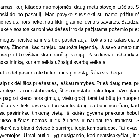
amas, kurį kitados nuomojomės, daug metų stovėjo tuščias. Sen
asklido po pasaulį. Man pavyko susisiekti su namą prižiūri
ėnesius, nors neketinau likti ilgiau nei dvi tris savaites. Baudžia
aukė visos tos kartoninės dėžės ir tokia pažįstama požemio prie
mogus neištveria ir vis tiek pasiteirauja, kokiais reikalais čia
amą. Žinoma, kad turėjau paruoštą legendą. Iš savo amato turi
uregzti tikroviškai skambančią istoriją. Pasiklioviau išbandyta
okslininką, kuriam reikia užbaigti svarbų veikalą.
et kodėl pasirinkote būtent mūsų miestą, iš čia visi bėga.
aip tik dėl šios priežasties, ieškau ramybės. Prieš daug metų pr
anitėje. Tai nuostabi vieta, išties nuostabi, pakartojau. Vyro įta
ik pagirsi kieno nors gimtųjų vietų grožį, tarsi tai būtų jo nuopeln
ačiau vis tiek pasakiau turėsiantis daug darbo ir norėčiau, k
są pasirinkau tinkamą vietą. Iš kairės gyvena priekurtė bob
tūkso tuščias namas ir tik žiurkės ir baubai ten trankosi. 
etkarčiais blanki švieselė sumirguliuoja kambariuose. Tai dvas
yventojos. Ūmai nutilo, lyg nusigando, kad neatsisakyčiau, ir 