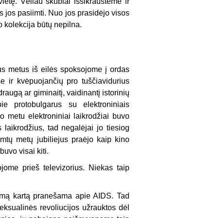
vietę. Vėliau skubiai išsikraustėme ir
s jos pasiimti. Nuo jos prasidėjo visos
o kolekcija būtų nepilna.
jus metus iš eilės spoksojome į ordas
se ir kvėpuojančių pro tuščiavidurius
augą ar giminaitį, vaidinantį istorinių
 protobulgarus su elektroniniais
uo metu elektroniniai laikrodžiai buvo
laikrodžius, tad negalėjai jo tiesiog
šimtų metų jubiliejus praėjo kaip kino
uvo visai kiti.
ojome prieš televizorius. Niekas taip
 pirmą kartą pranešama apie AIDS. Tad
 seksualinės revoliucijos užrauktos dėl