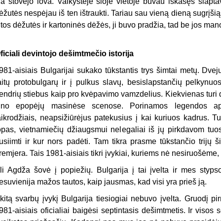
ia stovėjo lova. Vaikystėje šioje vietoje buvau iškasęs slapta
ėžutės nespėjau iš ten ištraukti. Tariau sau vieną dieną sugrįšią
itos dėžutės ir kartoninės dėžės, ji buvo pradžia, tad be jos man
ficiali devintojo dešimtmečio istorija
981-aisiais Bulgarijai sukako tūkstantis trys šimtai metų. Dve
aitų protobulgarų ir į pulkus slavų, besislapstančių pelkynuo
endrių stiebus kaip pro kvėpavimo vamzdelius. Kiekvienas turi dr
ino epopėjų masinėse scenose. Porinamos legendos apie
aikrodžiais, neapsižiūrėjus patekusius į kai kuriuos kadrus. T
opas, vietnamiečių džiaugsmui nelegaliai iš jų pirkdavom tuos 
usiimti ir kur nors padėti. Tam tikra prasme tūkstančio trijų 
remjera. Tais 1981-aisiais tikri įvykiai, kuriems nė nesiruošėme, b
li Agdža šovė į popiežių. Bulgarija į tai įvelta ir mes styps
esuvienija mažos tautos, kaip jausmas, kad visi yra prieš ją.
 kitą svarbų įvykį Bulgarija tiesiogiai nebuvo įvelta. Gruodį
981-aisiais oficialiai baigėsi septintasis dešimtmetis. Ir visos