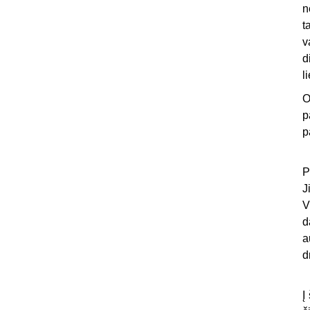
n
t
v
d
l
O
p
p
P
J
V
d
a
d
Į