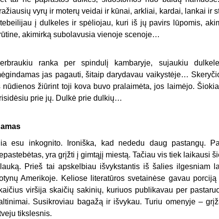
ražiausių vyrų ir moterų veidai ir kūnai, arkliai, kardai, lankai ir
tebeilijau į dulkeles ir spėliojau, kuri iš jų pavirs lūpomis, a
rūtine, akimirką subolavusia vienoje scenoje…
erbraukiu ranka per spindulį kambaryje, sujaukiu dulkeles
ėgindamas jas pagauti, šitaip darydavau vaikystėje… Skeryči
š nūdienos žiūrint toji kova buvo pralaimėta, jos laimėjo. Šiokia
risidėsiu prie jų. Dulkė prie dulkių…
amas
ia esu inkognito. Ironiška, kad nededu daug pastangų. Patik
epastebėtas, yra grįžti į gimtąjį miestą. Tačiau vis tiek laikausi š
 lauką. Prieš tai apskelbiau išvykstantis iš šalies ilgesniam l
otynų Amerikoje. Keliose literatūros svetainėse gavau porcij
kaičius viršija skaičių sakinių, kuriuos publikavau per pastaruo
altinimai. Susikroviau bagažą ir išvykau. Turiu omenyje – grį
tveju tikslesnis.