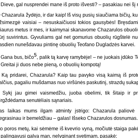
 Dieve, gal nusprendei mane iš proto išvesti? – pasakiau nei šį n
 Chazarula žydėjo, ir dar kaip! Iš visų pusių siaučiama bičių, kur
žsimezgė vaisiai – nesuskaičiuosi tokios gausybės! Bręsdami j
iaurus metus ir mes, ir kaimynai skanavome Chazarulos obuolius 
ūrį suvirintus. Gyvuliams gal net gomurius obuolių rūgštelė 
asdien nunešdavau pintinę obuolių Teofano Dugladzės karvei.
5
–
Gana bus, bičo
, palik tą karvę ramybėje! – ne juokais įdūko
 Greitai ji duos nebe pieną, o obuolių kompotą!
 Ką pridarei, Chazarula? Kaip tau pavyko visą kaimą iš proto
alčius, pagaliu mušdamas nuo viršūnės paskutinį, strazdų sukap
 Sykį jau gimei vaismedžiu, juoba obelimi, tik šitaip ir pri
irgždėdama senutėliais sąnariais.
as laikas mums ilgam atminty įstrigo: Chazarula paliovė 
egrasinau ir bemeldžiau – galas! Išseko Chazarulos dosnumas.
o poros metų, kai sėmėme iš kvevrio vyną, močiutė staiga pakė
r palingavusi galva man, nelyginant svetimam, pasakė: