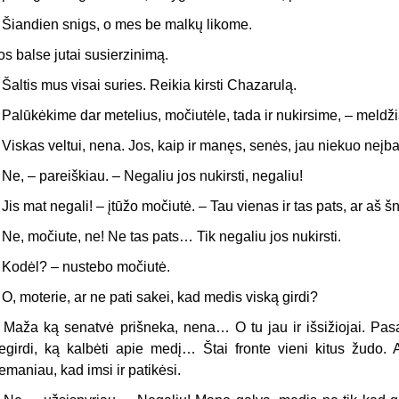
 Šiandien snigs, o mes be malkų likome.
os balse jutai susierzinimą.
 Šaltis mus visai suries. Reikia kirsti Chazarulą.
 Palūkėkime dar metelius, močiutėle, tada ir nukirsime, – meldž
 Viskas veltui, nena. Jos, kaip ir manęs, senės, jau niekuo neįba
 Ne, – pareiškiau. – Negaliu jos nukirsti, negaliu!
 Jis mat negali! – įtūžo močiutė. – Tau vienas ir tas pats, ar aš š
 Ne, močiute, ne! Ne tas pats… Tik negaliu jos nukirsti.
 Kodėl? – nustebo močiutė.
 O, moterie, ar ne pati sakei, kad medis viską girdi?
–
Maža ką senatvė prišneka, nena… O tu jau ir išsižiojai. Pa
egirdi, ką kalbėti apie medį… Štai fronte vieni kitus žudo. 
emaniau, kad imsi ir patikėsi.