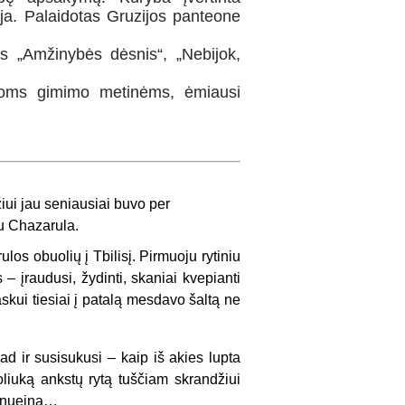
ija. Palaidotas Gruzijos panteone
gas „Amžinybės dėsnis“, „Nebijok,
sioms gimimo metinėms, ėmiausi
ui jau seniausiai buvo per
du Chazarula.
s obuolių į Tbilisį. Pirmuoju rytiniu
 – įraudusi, žydinti, skaniai kvepianti
skui tiesiai į patalą mesdavo šaltą ne
d ir susisukusi – kaip iš akies lupta
iuką ankstų rytą tuščiam skrandžiui
s nueina…