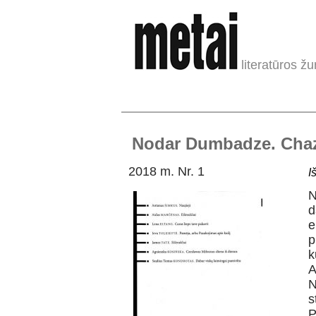
literatūros žu
Nodar Dumbadze. Chaz
2018 m. Nr. 1
I
N
d
e
p
k
A
N
s
P