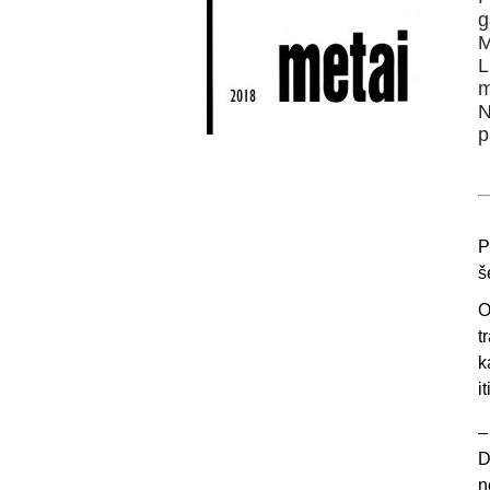
g
M
L
m
N
p
P
š
O
t
k
i
D
n