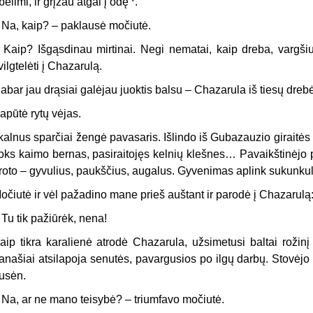
belimi, ir grįžau atgal į odę
.
 Na, kaip? – paklausė močiutė.
 Kaip? Išgąsdinau mirtinai. Negi nematai, kaip dreba, vargšiu
vilgtelėti į Chazarulą.
abar jau drąsiai galėjau juoktis balsu – Chazarula iš tiesų drebė
apūtė rytų vėjas.
 kalnus sparčiai žengė pavasaris. Išlindo iš Gubazauzio giraitės
oks kaimo bernas, pasiraitojęs kelnių klešnes… Pavaikštinėjo po
roto – gyvulius, paukščius, augalus. Gyvenimas aplink sukunkul
očiutė ir vėl pažadino mane prieš auštant ir parodė į Chazarulą
 Tu tik pažiūrėk, nena!
aip tikra karalienė atrodė Chazarula, užsimetusi baltai rožinį
anašiai atsilapoja senutės, pavargusios po ilgų darbų. Stovėjo
usėn.
 Na, ar ne mano teisybė? – triumfavo močiutė.