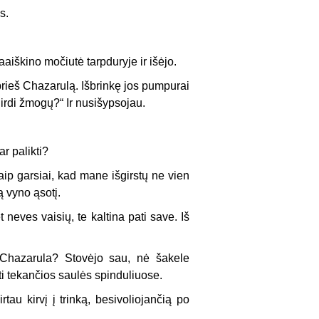
s.
paaiškino močiutė tarpduryje ir išėjo.
 prieš Chazarulą. Išbrinkę jos pumpurai
irdi žmogų?“ Ir nusišypsojau.
ar palikti?
aip garsiai, kad mane išgirstų ne vien
ą vyno ąsotį.
 neves vaisių, te kaltina pati save. Iš
O Chazarula? Stovėjo sau, nė šakele
ti tekančios saulės spinduliuose.
tau kirvį į trinką, besivoliojančią po