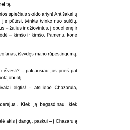
ei tą.
ios spiečiais skrido artyn! Ant šakelių
ie pūtėsi, tvinkte tvinko nuo sulčių.
– žalius ir džiovintus, į obuolienę ir
nuėdė – kimšo ir kimšo. Pamenu, kone
 Teofanas, išvydęs mano rūpestingumą.
 išvesti? – paklausiau jos prieš pat
otą obuolį.
valai elgtis! – atsiliepė Chazarula,
derėjusi. Kiek ją begąsdinau, kiek
lė akis į dangų, paskui – į Chazarulą