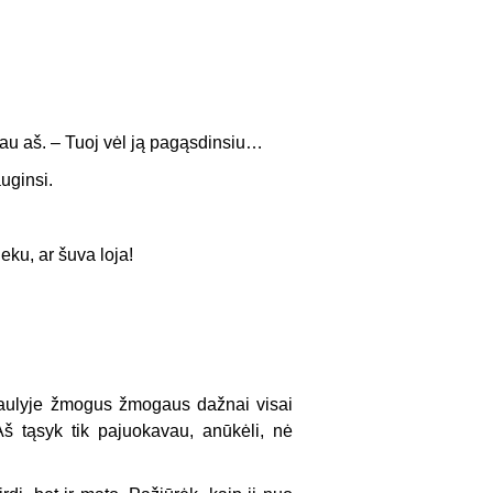
iau aš. – Tuoj vėl ją pagąsdinsiu…
uginsi.
neku, ar šuva loja!
saulyje žmogus žmogaus dažnai visai
Aš tąsyk tik pajuokavau, anūkėli, nė