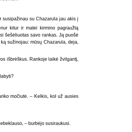
ir susipažinau su Chazarula jau akis į
enur kitur ir matei kirmino pagraužtą
etusi šešėliuotas savo rankas. Ją puošė
i ką sužinojau: mūsų Chazarula, deja,
os išbrėškus. Rankoje laikė žvilgantį,
labyti?
suriko močiutė. – Kelkis, kol už ausies
ebeklauso, – burbėjo susiraukusi.