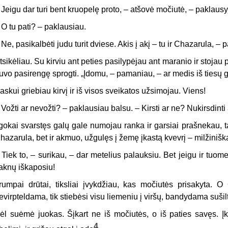
 Jeigu dar turi bent kruopelę proto, – atšovė močiutė, – paklausy
 O tu pati? – paklausiau.
 Ne, pasikalbėti judu turit dviese. Akis į akį – tu ir Chazarula, – 
tsikėliau. Su kirviu ant peties pasilypėjau ant maranio ir stojau
uvo pasirengę sprogti. „Įdomu, – pamaniau, – ar medis iš tiesų g
askui griebiau kirvį ir iš visos sveikatos užsimojau. Viens!
–
Vožti ar nevožti? – paklausiau balsu. – Kirsti ar ne? Nukirsdinti 
lgokai svarstęs galų gale numojau ranka ir garsiai prašnekau, t
hazarula, bet ir akmuo, užgulęs į žemę įkastą kvevrį – milžinišk
 Tiek to, – surikau, – dar metelius palauksiu. Bet jeigu ir tuomet
aknų iškaposiu!
rumpai drūtai, tiksliai įvykdžiau, kas močiutės prisakyta. 
evirpteldama, tik stiebėsi visu liemeniu į viršų, bandydama sušil
ėl suėmė juokas. Šįkart ne iš močiutės, o iš paties savęs. Įkir
4