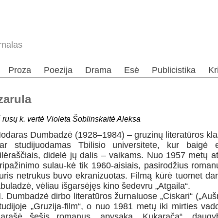
rnalas
Proza
Poezija
Drama
Esė
Publicistika
Kr
arula
š rusų k. vertė Violeta Šoblinskaitė Aleksa
odaras Dumbadzė
(1928–1984) – gruzinų literatūros kla
ar studijuodamas Tbilisio universitete, kur baigė 
ilėraščiais, didelė jų dalis – vaikams. Nuo 1957 metų ats
ripažinimo sulau-kė tik 1960-aisiais, pasirodžius romanui
uris netrukus buvo ekranizuotas. Filmą kūrė tuomet dar
buladzė, vėliau išgarsėjęs kino šedevru „Atgaila“.
. Dumbadzė dirbo literatūros žurnaluose „Ciskari“ („Aušra
tudijoje „Gruzija-film“, o nuo 1981 metų iki mirties va
arašė šešis romanus, apysaką „Kukarača“, daugyb