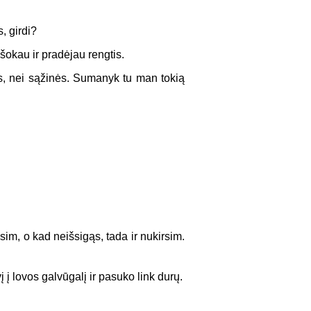
s, girdi?
šokau ir pradėjau rengtis.
s, nei sąžinės. Sumanyk tu man tokią
sim, o kad neišsigąs, tada ir nukirsim.
 į lovos galvūgalį ir pasuko link durų.