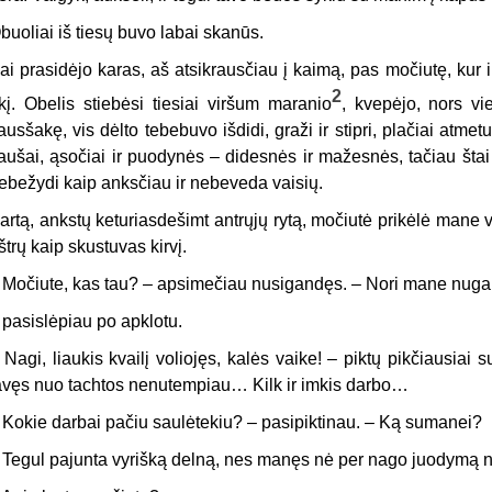
buoliai iš tiesų buvo labai skanūs.
ai prasidėjo karas, aš atsikrausčiau į kaimą, pas močiutę, kur 
2
kį. Obelis stiebėsi tiesiai viršum maranio
, kvepėjo, nors vi
ausšakę, vis dėlto tebebuvo išdidi, graži ir stipri, plačiai atm
aušai, ąsočiai ir puodynės – didesnės ir mažesnės, tačiau šta
ebežydi kaip anksčiau ir nebeveda vaisių.
artą, ankstų keturiasdešimt antrųjų rytą, močiutė prikėlė mane v
štrų kaip skustuvas kirvį.
 Močiute, kas tau? – apsimečiau nusigandęs. – Nori mane nuga
r pasislėpiau po apklotu.
–
Nagi, liaukis kvailį voliojęs, kalės vaike! – piktų pikčiausiai 
avęs nuo tachtos nenutempiau… Kilk ir imkis darbo…
 Kokie darbai pačiu saulėtekiu? – pasipiktinau. – Ką sumanei?
 Tegul pajunta vyrišką delną, nes manęs nė per nago juodymą n