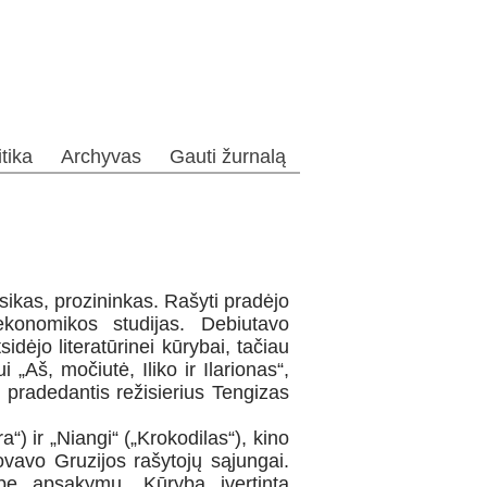
itika
Archyvas
Gauti žurnalą
sikas, prozininkas. Rašyti pradėjo
ekonomikos studijas. Debiutavo
idėjo literatūrinei kūrybai, tačiau
 „Aš, močiutė, Iliko ir Ilarionas“,
 pradedantis režisierius Tengizas
“) ir „Niangi“ („Krokodilas“), kino
dovavo Gruzijos rašytojų sąjungai.
ę apsakymų. Kūryba įvertinta