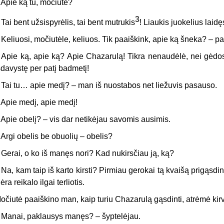
 Apie ką tu, močiute?
3
–
Tai bent užsispyrėlis, tai bent mutrukis
! Liaukis juokelius laidę
 Keliuosi, močiutėle, keliuos. Tik paaiškink, apie ką šneka? – pa
 Apie ką, apie ką? Apie Chazarulą! Tikra nenaudėlė, nei gėdo
šdavystę per patį badmetį!
 Tai tu… apie medį? – man iš nuostabos net liežuvis pasauso.
 Apie medį, apie medį!
 Apie obelį? – vis dar netikėjau savomis ausimis.
 Argi obelis be obuolių – obelis?
 Gerai, o ko iš manęs nori? Kad nukirsčiau ją, ką?
 Na, kam taip iš karto kirsti? Pirmiau gerokai tą kvaišą prigąsdin
ėra reikalo ilgai terliotis.
očiutė paaiškino man, kaip turiu Chazarulą gąsdinti, atrėmė kirvį
 Manai, paklausys manęs? – šyptelėjau.