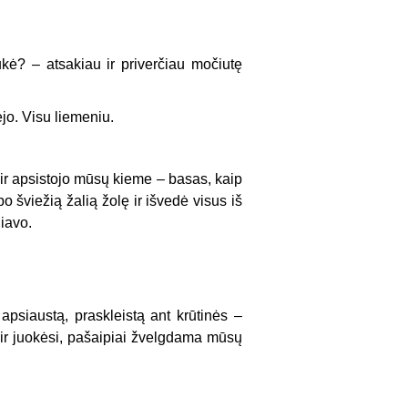
kė? – atsakiau ir priverčiau močiutę
jo. Visu liemeniu.
 ir apsistojo mūsų kieme – basas, kaip
 šviežią žalią žolę ir išvedė visus iš
iavo.
:
 apsiaustą, praskleistą ant krūtinės –
 ir juokėsi, pašaipiai žvelgdama mūsų