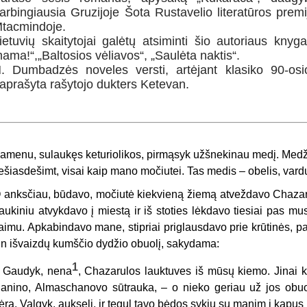
arbingiausia Gruzijoje Šota Rustavelio literatūros prem
tacmindoje.
ietuvių skaitytojai galėtų atsiminti šio autoriaus kny
ama!“,„Baltosios vėliavos“, „Saulėta naktis“.
. Dumbadzės noveles versti, artėjant klasiko 90-o
aprašyta rašytojo dukters Ketevan.
amenu, sulaukęs keturiolikos, pirmąsyk užšnekinau medį. Medži
ešiasdešimt, visai kaip mano močiutei. Tas medis – obelis, var
 anksčiau, būdavo, močiutė kiekvieną žiemą atveždavo Chazarulo
raukiniu atvykdavo į miestą ir iš stoties lėkdavo tiesiai pas mus
aimu. Apkabindavo mane, stipriai priglausdavo prie krūtinės, pa
tin išvaizdų kumščio dydžio obuolį, sakydama:
1
–
Gaudyk, nena
, Chazarulos lauktuves iš mūsų kiemo. Jinai ka
anino, Almaschanovo sūtrauka, – o nieko geriau už jos obuol
ėra. Valgyk, aukseli, ir tegul tavo bėdos sykiu su manim į kapu