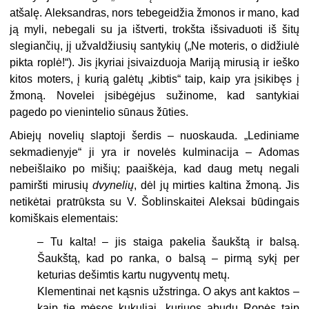
atšalę. Aleksandras, nors tebegeidžia žmonos ir mano, kad
ją myli, nebegali su ja ištverti, trokšta išsivaduoti iš šitų
slegiančių, jį užvaldžiusių santykių („Ne moteris, o didžiulė
pikta roplė!“). Jis įkyriai įsivaizduoja Mariją mirusią ir ieško
kitos moters, į kurią galėtų „kibtis“ taip, kaip yra įsikibęs į
žmoną. Novelei įsibėgėjus sužinome, kad santykiai
pagedo po vienintelio sūnaus žūties.
Abiejų novelių slaptoji šerdis – nuoskauda. „Lediniame
sekmadienyje“ ji yra ir novelės kulminacija – Adomas
nebeišlaiko po mišių; paaiškėja, kad daug metų negali
pamiršti mirusių
dvynelių
, dėl jų mirties kaltina žmoną. Jis
netikėtai pratrūksta su V. Šoblinskaitei Aleksai būdingais
komiškais elementais:
– Tu kalta! – jis staiga pakelia šaukštą ir balsą.
Šaukštą, kad po ranka, o balsą – pirmą sykį per
keturias dešimtis kartu nugyventų metų.
Klementinai net kąsnis užstringa. O akys ant kaktos –
kaip tie mėsos kukuliai, kuriuos abudu Ropės taip