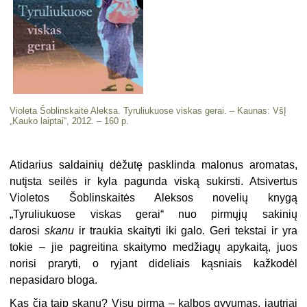
Violeta Šoblinskaitė Aleksa. Tyruliukuose viskas gerai. – Kaunas: VšĮ
„Kauko laiptai“, 2012. – 160 p.
Atidarius saldainių dėžutę pasklinda malonus aromatas,
nutįsta seilės ir kyla pagunda viską sukirsti. Atsivertus
Violetos Šoblinskaitės Aleksos novelių knygą
„Tyruliukuose viskas gerai“ nuo pirmųjų sakinių
darosi
skanu
ir traukia skaityti iki galo. Geri tekstai ir yra
tokie – jie pagreitina skaitymo medžiagų apykaitą, juos
norisi praryti, o ryjant dideliais kąsniais kažkodėl
nepasidaro bloga.
Kas čia taip skanu? Visų pirma – kalbos gyvumas, jautriai