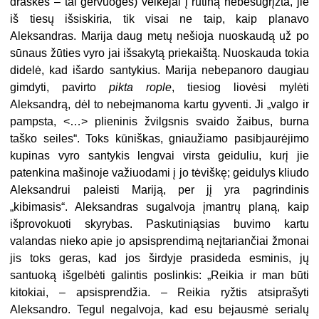
draskės – tai gervuogės) veikėjai į rutiną nebesugrįžta, jie
iš tiesų išsiskiria, tik visai ne taip, kaip planavo
Aleksandras. Marija daug metų nešioja nuoskaudą už po
sūnaus žūties vyro jai išsakytą priekaištą. Nuoskauda tokia
didelė, kad išardo santykius. Marija nebepanoro daugiau
gimdyti, pavirto
pikta rople
, tiesiog liovėsi mylėti
Aleksandrą, dėl to nebeįmanoma kartu gyventi. Ji „valgo ir
pampsta, <…> plieninis žvilgsnis svaido žaibus, burna
taško seiles“. Toks kūniškas, gniaužiamo pasibjaurėjimo
kupinas vyro santykis lengvai virsta geiduliu, kurį jie
patenkina mašinoje važiuodami į jo tėviškę; geidulys kliudo
Aleksandrui paleisti Mariją, per jį yra pagrindinis
„kibimasis“. Aleksandras sugalvoja įmantrų planą, kaip
išprovokuoti skyrybas. Paskutiniąsias buvimo kartu
valandas nieko apie jo apsisprendimą neįtariančiai žmonai
jis toks geras, kad jos širdyje prasideda esminis, jų
santuoką išgelbėti galintis poslinkis: „Reikia ir man būti
kitokiai, – apsisprendžia. – Reikia ryžtis atsiprašyti
Aleksandro. Tegul negalvoja, kad esu bejausmė serialų