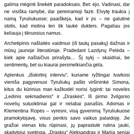
galima mėginti šnekėti paradoksais. Bet: ėjo. Vadinasi, dar
ne visiška ramybė, dar pereinamoji fazė. Elvytę traukia į
namą Tyruliukuose; paaiškėja, kad ir jis – ne galutinė
stotis, kad motina ten tik laukė dukters. Pagaliau jos
keliauja į tikruosius namus.
Archetipinis našlaitės vaidmuo (iš tautų pasakų) dažnas ir
mūsų jaunoje literatūroje. Pradedant Lazdynų Pelėda –
kiek apie našlaičius prirašyta… Šį sykį – skaidriai, be
sentimentų, bet su kiaurai persmelkiančia gėla.
Aplenkus „Išskirtinį interviu“, kuriame ryžtingai tvarkosi
vieniša pagyvenusi Tyruliukų pašto viršininkė Simona,
kitus du kūrinius man kažkodėl norisi lyginti: tai novelės
„Ledinis sekmadienis“ ir „Draskės“. Iš pirmo žvilgsnio
novelių sutuoktiniai gal ir nelabai panašūs. Adomas ir
Klementina Ropės – vyresni, visą gyvenimą Tyruliukuose
pramokytojavę, visus penkis savo vaikus palaidoję. Jie
gražiai vienas kitu rūpinasi, jų paprastutė rutina jauki,
skaitytojui svetinga. „Draskių“ Aleksandras ir Marija seniai