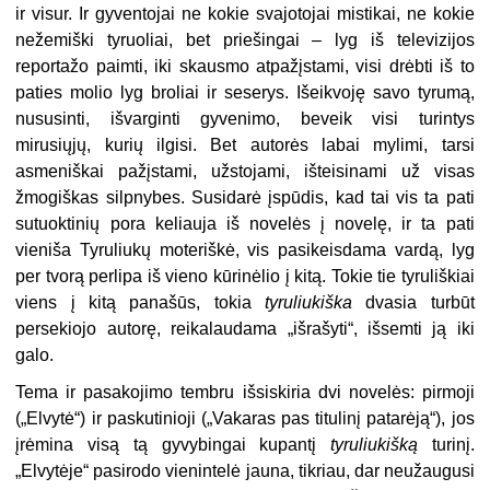
ir visur. Ir gyventojai ne kokie svajotojai mistikai, ne kokie
nežemiški tyruoliai, bet priešingai – lyg iš televizijos
reportažo paimti, iki skausmo atpažįstami, visi drėbti iš to
paties molio lyg broliai ir seserys. Išeikvoję savo tyrumą,
nususinti, išvarginti gyvenimo, beveik visi turintys
mirusiųjų, kurių ilgisi. Bet autorės labai mylimi, tarsi
asmeniškai pažįstami, užstojami, išteisinami už visas
žmogiškas silpnybes. Susidarė įspūdis, kad tai vis ta pati
sutuoktinių pora keliauja iš novelės į novelę, ir ta pati
vieniša Tyruliukų moteriškė, vis pasikeisdama vardą, lyg
per tvorą perlipa iš vieno kūrinėlio į kitą. Tokie tie tyruliškiai
viens į kitą panašūs, tokia
tyruliukiška
dvasia turbūt
persekiojo autorę, reikalaudama „išrašyti“, išsemti ją iki
galo.
Tema ir pasakojimo tembru išsiskiria dvi novelės: pirmoji
(„Elvytė“) ir paskutinioji („Vakaras pas titulinį patarėją“), jos
įrėmina visą tą gyvybingai kupantį
tyruliukišką
turinį.
„Elvytėje“ pasirodo vienintelė jauna, tikriau, dar neužaugusi