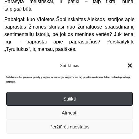
Parašyta meistriškai, ir patiki – taip tikrai būna,
taip
gali
būti.
Pabaigai: kuo Violetos Šoblinskaitės Aleksos istorijos apie
paprastus žmones skiriasi nuo žurnaluose spausdinamų
sentimentalių istorijų be jokios meninės vertės? Juk tenai
irgi – paprastai apie paprastučius? Perskaitykite
„Tyruliukus“, ir, manau, paaiškės.
Sutikimas
Siekdami teikti geriausią patirtį, įrenginio informacijai saugoti ir (arba) pasiekti naudojame tokias technologijas kaip
slapukus.
Sutikti
Apie mus
Redakcija
Prenumerata
Atmesti
Literatūros mėnraštis „Metai“ © 2026. Leidžiamas nuo 1991 m.
Peržiūrėti nuostatas
Powered by
WordPress
and
WordPress Theme
created with Artisteer.