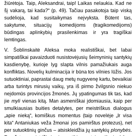
žiūrėtoja. Taip, Aleksandrai, taip! Laikas nelaukia. Kad ne
šį vakarą, tai kada?“ (p. 49). Tačiau pasakotoja taip viską
sudėlioja, kad susitaikymas neįvyksta. Būtent tas,
sakytume, situacijų komedijoms (tragikomedijoms)
būdingas aplinkybių prasilenkimas ir yra tragiškai
lemtingas.
V. Šoblinskaitė Aleksa moka realistiškai, bet labai
simpatiškai pavaizduoti nusistovėjusių šeimyninių santykių
kasdienybę, kurioje lyg slapta vilnis pamažiukais auga
konfliktas. Novelių kulminacija ir būna tos vilnies lūžis. Jos
sutuoktiniai, paprastai daug metų nugyvenę kartu, bevaikiai
arba turintys mirusių vaikų, yra iš pirmo žvilgsnio niekuo
neįdomūs provincijos žmonės. Jų ypatingumas tik tas, kad
jie
myli
vienas kitą. Man asmeniškai įdomiausia, kaip per
smulkiausias buities detalytes, per meistriškus dialogus
„apie nieką“, komiškus momentus (taip novelėje „Ir visa
kita“ Antaniukas veža žmonai jos pamirštus protezus), net
per sutuoktinių ginčus – atsiskleidžia jų santykių
plonybės
.