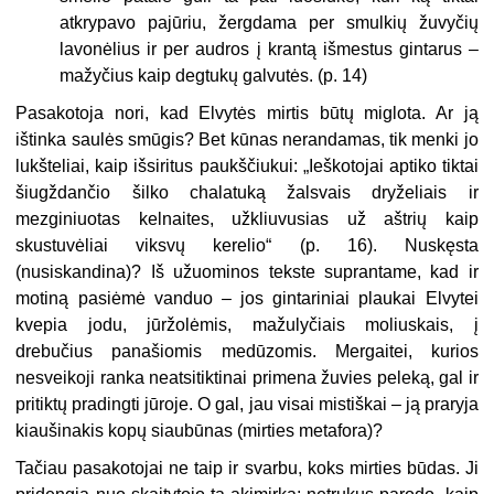
atkrypavo pajūriu, žergdama per smulkių žuvyčių
lavonėlius ir per audros į krantą išmestus gintarus –
mažyčius kaip degtukų galvutės. (p. 14)
Pasakotoja nori, kad Elvytės mirtis būtų miglota. Ar ją
ištinka saulės smūgis? Bet kūnas nerandamas, tik menki jo
lukšteliai, kaip išsiritus paukščiukui: „Ieškotojai aptiko tiktai
šiugždančio šilko chalatuką žalsvais dryželiais ir
mezginiuotas kelnaites, užkliuvusias už aštrių kaip
skustuvėliai viksvų kerelio“ (p. 16). Nuskęsta
(nusiskandina)? Iš užuominos tekste suprantame, kad ir
motiną pasiėmė vanduo – jos gintariniai plaukai Elvytei
kvepia jodu, jūržolėmis, mažulyčiais moliuskais, į
drebučius panašiomis medūzomis. Mergaitei, kurios
nesveikoji ranka neatsitiktinai primena žuvies peleką, gal ir
pritiktų pradingti jūroje. O gal, jau visai mistiškai – ją praryja
kiaušinakis kopų siaubūnas (mirties metafora)?
Tačiau pasakotojai ne taip ir svarbu, koks mirties būdas. Ji