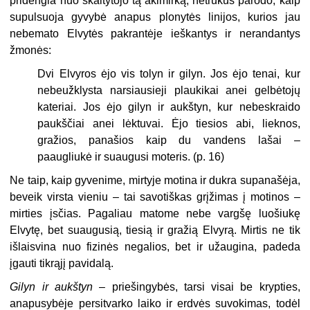
pridengia nuo skaitytojo tą akimirką; netrukus parodo, kaip
supulsuoja gyvybė anapus plonytės linijos, kurios jau
nebemato Elvytės pakrantėje ieškantys ir nerandantys
žmonės:
Dvi Elvyros ėjo vis tolyn ir gilyn. Jos ėjo tenai, kur
nebeužklysta narsiausieji plaukikai anei gelbėtojų
kateriai. Jos ėjo gilyn ir aukštyn, kur nebeskraido
paukščiai anei lėktuvai. Ėjo tiesios abi, lieknos,
gražios, panašios kaip du vandens lašai –
paaugliukė ir suaugusi moteris. (p. 16)
Ne taip, kaip gyvenime, mirtyje motina ir dukra supanašėja,
beveik virsta vieniu – tai savotiškas grįžimas į motinos –
mirties įsčias. Pagaliau matome nebe vargšę luošiukę
Elvytę, bet suaugusią, tiesią ir gražią Elvyrą. Mirtis ne tik
išlaisvina nuo fizinės negalios, bet ir užaugina, padeda
įgauti tikrąjį pavidalą.
Gilyn ir aukštyn
– priešingybės, tarsi visai be krypties,
anapusybėje persitvarko laiko ir erdvės suvokimas, todėl