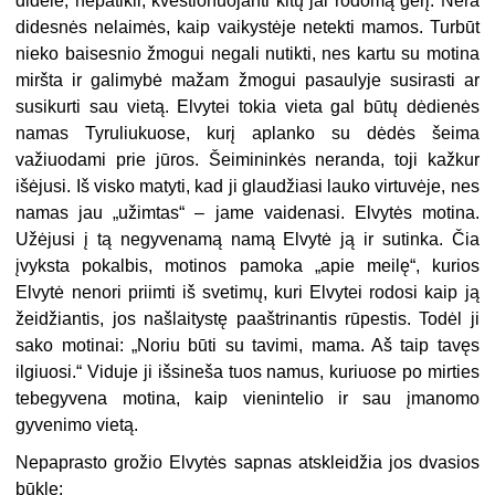
didelė, nepatikli, kvestionuojanti kitų jai rodomą gėrį. Nėra
didesnės nelaimės, kaip vaikystėje netekti mamos. Turbūt
nieko baisesnio žmogui negali nutikti, nes kartu su motina
miršta ir galimybė mažam žmogui pasaulyje susirasti ar
susikurti sau vietą. Elvytei tokia vieta gal būtų dėdienės
namas Tyruliukuose, kurį aplanko su dėdės šeima
važiuodami prie jūros. Šeimininkės neranda, toji kažkur
išėjusi. Iš visko matyti, kad ji glaudžiasi lauko virtuvėje, nes
namas jau „užimtas“ – jame vaidenasi. Elvytės motina.
Užėjusi į tą negyvenamą namą Elvytė ją ir sutinka. Čia
įvyksta pokalbis, motinos pamoka „apie meilę“, kurios
Elvytė nenori priimti iš svetimų, kuri Elvytei rodosi kaip ją
žeidžiantis, jos našlaitystę paaštrinantis rūpestis. Todėl ji
sako motinai: „Noriu būti su tavimi, mama. Aš taip tavęs
ilgiuosi.“ Viduje ji išsineša tuos namus, kuriuose po mirties
tebegyvena motina, kaip vienintelio ir sau įmanomo
gyvenimo vietą.
Nepaprasto grožio Elvytės sapnas atskleidžia jos dvasios
būklę: