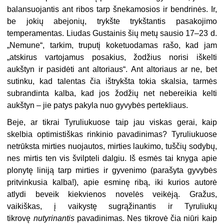
balansuojantis ant ribos tarp šnekamosios ir bendrinės. Ir,
be jokių abejonių, trykšte trykštantis pasakojimo
temperamentas. Liudas Gustainis šių metų sausio 17–23 d.
„Nemune“, tarkim, truputį koketuodamas rašo, kad jam
„atskirus vartojamus posakius, žodžius norisi iškelti
aukštyn ir pasidėti ant altoriaus“. Ant altoriaus ar ne, bet
sutinku, kad talentas čia ištrykšta tokia skalsia, tarmės
subrandinta kalba, kad jos žodžių net nebereikia kelti
aukštyn – jie patys pakyla nuo gyvybės pertekliaus.
Beje, ar tikrai Tyruliukuose taip jau viskas gerai, kaip
skelbia optimistiškas rinkinio pavadinimas? Tyruliukuose
netrūksta mirties nuojautos, mirties laukimo, tuščių sodybų,
nes mirtis ten vis švilpteli dalgiu. Iš esmės tai knyga apie
plonytę liniją tarp mirties ir gyvenimo (parašyta gyvybės
pritvinkusia kalba!), apie esminę ribą, iki kurios autorė
atlydi beveik kiekvienos novelės veikėją. Gražus,
vaikiškas, į vaikystę sugrąžinantis ir Tyruliukų
tikrovę
nutyrinantis
pavadinimas. Nes tikrovė čia niūri kaip