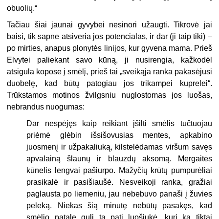
obuolių.“
Tačiau šiai jaunai gyvybei nesinori užaugti. Tikrovė jai
baisi, tik sapne atsiveria jos potencialas, ir dar (ji taip tiki) –
po mirties, anapus plonytės linijos, kur gyvena mama. Prieš
Elvytei paliekant savo kūną, ji nusirengia, kažkodėl
atsigula kopose į smėlį, prieš tai „sveikąja ranka pakasėjusi
duobelę, kad būtų patogiau jos trikampei kuprelei“.
Trūkstamos motinos žvilgsniu nuglostomas jos luošas,
nebrandus nuogumas:
Dar nespėjęs kaip reikiant įšilti smėlis tučtuojau
priėmė glėbin išsišovusias mentes, apkabino
juosmenį ir užpakaliuką, kilstelėdamas viršum savęs
apvalainą šlaunų ir blauzdų aksomą. Mergaitės
kūnelis lengvai pašiurpo. Mažyčių krūtų pumpurėliai
prasikalė ir pasišiaušė. Nesveikoji ranka, gražiai
paglausta po liemeniu, jau nebebuvo panaši į žuvies
peleką. Niekas šią minutę nebūtų pasakęs, kad
smėlio patale guli ta pati luošiukė, kuri ką tiktai