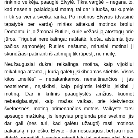
rinkinio veikėja, paauglė Elvytė. Tikra vargšė – negana to,
kad neseniai palaidojusi mamą, tai dar ir luoša, su kuprele
ir tik su viena sveika ranka. Po motinos Elvyros (dvasinė
tapatybė per vardą) mirties atitekusi motinos broliui
Domantui ir jo žmonai Rūtilei, kurie vežasi ją atostogų prie
jūros. Trigubai nereikalinga: našlaitė, luoša, atstumta (jos
pačios sąmonėje) Rūtilės nėštumo, mirusiai motinai ji
skundžiasi patirianti iš artimųjų tik rūpestį, ne meilę.
Neužaugusiai dukrai reikalinga motina, kaip vijokliui
reikalinga atrama, į kurią galėtų įsikibdamas stiebtis. Visos
kitos „meilės“ – nepakankamos, nemaitinančios, į jas
neatsiremsi, neįsikibsi, kaip prigimtis leidžia įsikibti į
motiną. Dar ir kritinis paauglystės amžius, kuomet
nebesiglaustysi, kaip mažas vaikas, prie kiekvienos
švelnesnės, motiną primenančios moters. Vaikystė tarsi
apsaugo mažiuką, jis lengviau priglunda prie svetimo, jis
dar gali (nes turi, kad galėtų užaugti) rasti motinos
pakaitalą, ir jo ieško. Elvytė – dar nesuaugusi, bet jau ir per