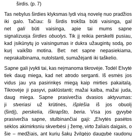
širdis. (p. 7)
Tas nebylus širdies klyksmas lydi visą novelę nuo pradžios
iki galo. Tačiau: ši širdis trokšta būti vaisinga, gal
net
gali
būti vaisinga, apie tai mums sapne
signalizuoja
širdies obuolys
. Tik jį reikia perskelti pusiau,
kad įsikūnytų jo vaisingumas ir dukra užaugintų sodą, po
kurį vaikšto motina. Bet: net sapne nepasiekiama,
neprakalbinama, nutolstanti, sumažėjanti iki taškelio.
Sapne gali įvykti tai, kas neįmanoma tikrovėje. Todėl Elvytė
tiek daug miega, kad net atrodo serganti. Iš esmės jos
vidus jau yra pasirinkęs miegą kaip mirties pakaitalą.
Tikrovėje ji pasyvi, paklūstanti; mažai kalba, mažai juda,
daug miega. Sapne prasiveržia dvasios aktyvumas:
ji
stveriasi
už krūtinės,
išplėšia
iš jos obuolį
(širdį),
perskelia, iškrapšto, beria
. Visa jos gyvybė
prasiveržia sapne, stulbinančiai gaji: „Elvytės pasėtos
sėklos akimirksniu skverbėsi į žemę, virto žaliais daigais, o
šie – medžiais, ant kurių šakų žvilgėjo daugybė raudonų