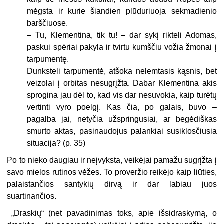
mėgsta ir kurie šiandien plūduriuoja sekmadienio
barščiuose.
– Tu, Klementina, tik tu! – dar sykį rikteli Adomas,
paskui spėriai pakyla ir tvirtu kumščiu vožia žmonai į
tarpumentę.
Dunksteli tarpumentė, atšoka nelemtasis kąsnis, bet
veizolai į orbitas nesugrįžta. Dabar Klementina akis
sprogina jau dėl to, kad vis dar nesuvokia, kaip turėtų
vertinti vyro poelgį. Kas čia, po galais, buvo –
pagalba jai, netyčia užspringusiai, ar begėdiškas
smurto aktas, pasinaudojus palankiai susiklosčiusia
situacija? (p. 35)
Po to nieko daugiau ir neįvyksta, veikėjai pamažu sugrįžta į
savo mielos rutinos vėžes. To proveržio reikėjo kaip liūties,
palaistančios santykių dirvą ir dar labiau juos
suartinančios.
„Draskių“ (net pavadinimas toks, apie išsidraskymą, o