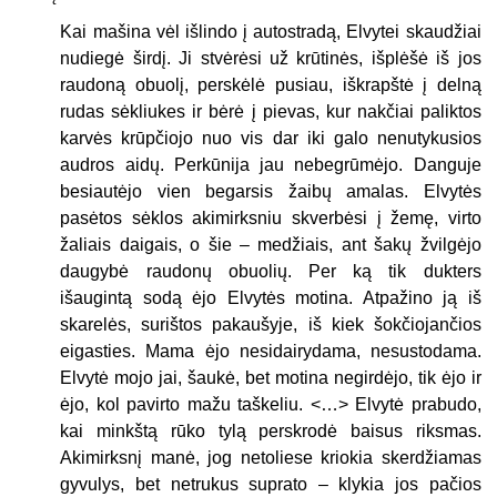
Kai mašina vėl išlindo į autostradą, Elvytei skaudžiai
nudiegė širdį. Ji stvėrėsi už krūtinės, išplėšė iš jos
raudoną obuolį, perskėlė pusiau, iškrapštė į delną
rudas sėkliukes ir bėrė į pievas, kur nakčiai paliktos
karvės krūpčiojo nuo vis dar iki galo nenutykusios
audros aidų. Perkūnija jau nebegrūmėjo. Danguje
besiautėjo vien begarsis žaibų amalas. Elvytės
pasėtos sėklos akimirksniu skverbėsi į žemę, virto
žaliais daigais, o šie – medžiais, ant šakų žvilgėjo
daugybė raudonų obuolių. Per ką tik dukters
išaugintą sodą ėjo Elvytės motina. Atpažino ją iš
skarelės, surištos pakaušyje, iš kiek šokčiojančios
eigasties. Mama ėjo nesidairydama, nesustodama.
Elvytė mojo jai, šaukė, bet motina negirdėjo, tik ėjo ir
ėjo, kol pavirto mažu taškeliu. <…> Elvytė prabudo,
kai minkštą rūko tylą perskrodė baisus riksmas.
Akimirksnį manė, jog netoliese kriokia skerdžiamas
gyvulys, bet netrukus suprato – klykia jos pačios