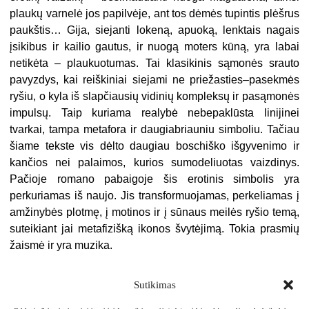
plaukų varnelė jos papilvėje, ant tos dėmės tupintis plėšrus
paukštis… Gija, siejanti lokeną, apuoką, lenktais nagais
įsikibus ir kailio gautus, ir nuogą moters kūną, yra labai
netikėta – plaukuotumas. Tai klasikinis sąmonės srauto
pavyzdys, kai reiškiniai siejami ne priežasties–pasekmės
ryšiu, o kyla iš slapčiausių vidinių kompleksų ir pasąmonės
impulsų. Taip kuriama realybė nebepaklūsta linijinei
tvarkai, tampa metafora ir daugiabriauniu simboliu. Tačiau
šiame tekste vis dėlto daugiau boschiško išgyvenimo ir
kančios nei palaimos, kurios sumodeliuotas vaizdinys.
Pačioje romano pabaigoje šis erotinis simbolis yra
perkuriamas iš naujo. Jis transformuojamas, perkeliamas į
amžinybės plotmę, į motinos ir į sūnaus meilės ryšio temą,
sutei­kiant jai metafizišką ikonos švytėjimą. Tokia prasmių
žaismė ir yra muzika.
Sutikimas