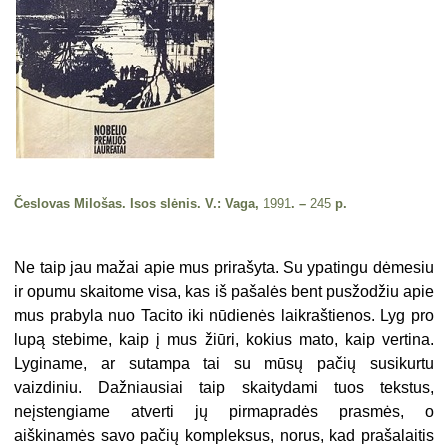
Česlovas Milošas. Isos slėnis. V.: Vaga,
1991
. –
245
p.
Ne taip jau mažai apie mus prira­šyta. Su ypatingu dėmesiu
ir opumu skaitome visa, kas iš pašalės bent pusžodžiu apie
mus prabyla nuo Ta­cito iki nūdienės laikraštienos. Lyg pro
lupą stebime, kaip į mus žiūri, ko­kius mato, kaip vertina.
Lyginame, ar sutampa tai su mūsų pačių susikurtu
vaizdiniu. Dažniausiai taip skaitydami tuos tekstus,
neįstengiame atverti jų pirmapradės prasmės, o
aiškinamės savo pačių kompleksus, norus, kad prašalaitis