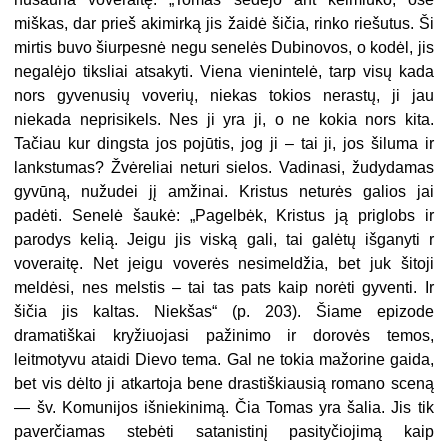
miškas, dar prieš akimirką jis žaidė šičia, rinko riešutus. Ši
mirtis buvo šiurpesnė negu senelės Dubinovos, o kodėl, jis
negalėjo tiksliai atsakyti. Viena vienintelė, tarp visų kada
nors gyvenusių voverių, niekas tokios nerastų, ji jau
niekada neprisikels. Nes ji yra ji, o ne kokia nors kita.
Tačiau kur dingsta jos pojūtis, jog ji – tai ji, jos šiluma ir
lankstumas? Žvėreliai neturi sielos. Vadinasi, žudydamas
gyvūną, nužudei jį amžinai. Kristus neturės galios jai
padėti. Senelė šaukė: „Pagelbėk, Kristus ją priglobs ir
parodys kelią. Jeigu jis viską gali, tai galėtų išganyti r
voveraitę. Net jeigu voverės nesimeldžia, bet juk šitoji
meldėsi, nes melstis – tai tas pats kaip norėti gyventi. Ir
šičia jis kaltas. Niekšas“ (p. 203). Šiame epizode
dramatiškai kryžiuojasi pažinimo ir dorovės temos,
leitmotyvu ataidi Dievo tema. Gal ne tokia mažorine gaida,
bet vis dėlto ji atkartoja bene drastiškiausią romano sceną
— šv. Komunijos išniekinimą. Čia Tomas yra šalia. Jis tik
paverčiamas stebėti satanistinį pasityčiojimą kaip