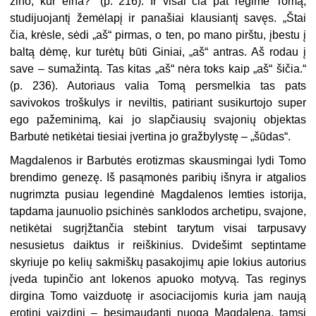
žino, kur eina?“ (p. 216). Ir visai čia pat regime Tomą,
studijuojantį žemėlapį ir panašiai klausiantį savęs. „Štai
čia, krėsle, sėdi „aš“ pirmas, o ten, po mano pirštu, įbestu į
baltą dėmę, kur turėtų būti Giniai, „aš“ antras. Aš rodau į
save – sumažintą. Tas kitas „aš“ nėra toks kaip „aš“ šičia.“
(p. 236). Autoriaus valia Tomą persmelkia tas pats
savivokos troškulys ir neviltis, patiriant susikurtojo super
ego pažeminimą, kai jo slapčiausių svajonių objektas
Barbutė netikėtai tiesiai įvertina jo gražbylystę – „šūdas“.
Magdalenos ir Barbutės erotizmas skausmingai lydi Tomo
brendimo genezę. Iš pasąmonės paribių išnyra ir atgalios
nugrimzta pusiau legendinė Magdalenos lemties istorija,
tapdama jaunuolio psichinės sanklodos archetipu, svajone,
netikėtai sugrįžtančia stebint tarytum visai tarpusavy
nesusietus daiktus ir reiškinius. Dvidešimt septintame
skyriuje po kelių sakmiškų pasakojimų apie lokius autorius
įveda tupinčio ant lokenos apuoko motyvą. Tas reginys
dirgina Tomo vaizduotę ir asociacijomis kuria jam naują
erotinį vaizdinį – besimaudanti nuoga Magdalena, tamsi