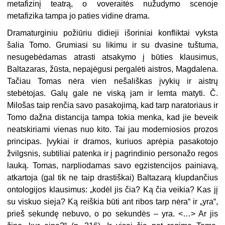
metafizinį teatrą, o voveraitės nužudymo scenoje
metafizika tampa jo paties vidine drama.
Dramaturginiu požiūriu didieji išoriniai konfliktai vyksta
šalia Tomo. Grumiasi su likimu ir su dvasine tuštuma,
nesugebėdamas atrasti atsakymo į būties klausimus,
Baltazaras, žūsta, nepajėgusi pergalėti aistros, Magdalena.
Tačiau Tomas nėra vien nešališkas įvykių ir aistrų
stebėtojas. Galų gale ne viską jam ir lemta matyti. Č.
Milošas taip renčia savo pasakojimą, kad tarp naratoriaus ir
Tomo dažna distancija tampa tokia menka, kad jie beveik
neatskiriami vienas nuo kito. Tai jau moderniosios prozos
principas. Įvykiai ir dramos, kuriuos aprėpia pasakotojo
žvilgsnis, subtiliai patenka ir į pagrindinio personažo regos
lauką. Tomas, narpliodamas savo egzistencijos painiavą,
atkartoja (gal tik ne taip drastiškai) Baltazarą klupdančius
ontologijos klausimus: „kodėl jis čia? Ką čia veikia? Kas jį
su viskuo sieja? Ką reiškia būti ant ribos tarp nėra“ ir „yra“,
prieš sekundę nebuvo, o po sekundės – yra. <…> Ar jis