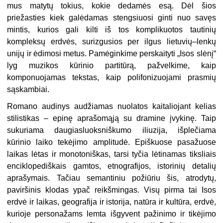
mus matytų tokius, kokie dedamės esą. Dėl šios
priežasties kiek galėdamas stengsiuosi ginti nuo savęs
mintis, kurios gali kilti iš tos komplikuotos tautinių
kompleksų erdvės, surizgusios per ilgus lietuvių–lenkų
unijų ir ėdimosi metus. Pamė­ginkime perskaityti „Isos slėnį“
lyg muzikos kūrinio partitūrą, pažvelki­me, kaip
komponuojamas tekstas, kaip polifonizuojami prasmių
sąskambiai.
Romano audinys audžiamas nuola­tos kaitaliojant kelias
stilistikas – epinę aprašomąją su dramine įvyki­nę. Taip
sukuriama daugiasluoksniškumo iliuzija, išplečiama
kūrinio lai­ko tekėjimo amplitudė. Epiškuose pa­sažuose
laikas lėtas ir monotoniškas, tarsi tyčia lėtinamas tiksliais
enciklopediškais gamtos, etnografijos, istori­nių detalių
aprašymais. Tačiau seman­tiniu požiūriu šis, atrodytų,
paviršinis klodas ypač reikšmingas. Visų pirma tai Isos
erdvė ir laikas, geografija ir istorija, natūra ir kultūra, erdvė,
ku­rioje personažams lemta išgyvent pažinimo ir tikėjimo