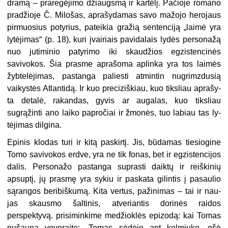
dramą – praregė­jimo džiaugsmą ir kartėlį. Pačioje ro­mano
pradžioje Č. Milošas, aprašydamas savo mažojo herojaus
pirmuosius potyrius, pateikia gražią sentenciją „laimė yra
lytėjimas“ (p. 18), kuri įvairiais pavidalais lydės personažą
nuo jutiminio patyrimo iki skaudžios egzistencinės
savivokos. Šia prasme aprašoma aplinka yra tos laimės
žyb­telėjimas, pastanga paliesti atmintin nugrimzdusią
vaikystės Atlantidą. Ir kuo preciziškiau, kuo tiksliau aprašy­
ta detalė, rakandas, gyvis ar augalas, kuo tiksliau
sugrąžinti ano laiko pa­pročiai ir žmonės, tuo labiau tas ly­
tėjimas dilgina.
Epinis klodas turi ir kitą paskirtį. Jis, būdamas tiesiogine
Tomo savivo­kos erdve, yra ne tik fonas, bet ir egzistencijos
dalis. Personažo pastan­ga suprasti daiktų ir reiškinių
apsuptį, jų prasmę yra sykiu ir paskata gilin­tis į pasaulio
sąrangos beribiškumą. Kita vertus, pažinimas – tai ir nau­
jas skausmo šaltinis, atveriantis dorinės raidos
perspektyvą. prisiminkime medžioklės epizodą: kai Tomas
nušauna voveraitę: „Tomas sėdėjo ant kelmiuko, ošė