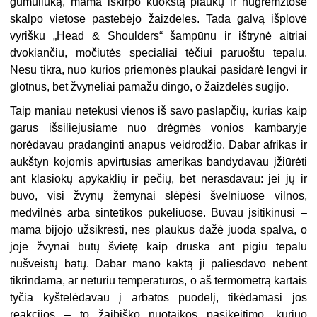
gumuliuką, mama iškirpo kuokštą plaukų ir nugremžtose
skalpo vietose pastebėjo žaizdeles. Tada galvą išplovė
vyrišku „Head & Shoulders“ šampūnu ir ištrynė aitriai
dvokiančiu, močiutės specialiai tėčiui paruoštu tepalu.
Nesu tikra, nuo kurios priemonės plaukai pasidarė lengvi ir
glotnūs, bet žvyneliai pamažu dingo, o žaizdelės sugijo.
Taip maniau netekusi vienos iš savo paslapčių, kurias kaip
garus išsiliejusiame nuo drėgmės vonios kambaryje
norėdavau pradanginti anapus veidrodžio. Dabar afrikas ir
aukštyn kojomis apvirtusias amerikas bandydavau įžiūrėti
ant klasiokų apykaklių ir pečių, bet nerasdavau: jei jų ir
buvo, visi žvynų žemynai slėpėsi švelniuose vilnos,
medvilnės arba sintetikos pūkeliuose. Buvau įsitikinusi –
mama bijojo užsikrėsti, nes plaukus dažė juoda spalva, o
joje žvynai būtų švietę kaip druska ant pigiu tepalu
nušveistų batų. Dabar mano kaktą ji paliesdavo nebent
tikrindama, ar neturiu temperatūros, o aš termometrą kartais
tyčia kyštelėdavau į arbatos puodelį, tikėdamasi jos
reakcijos – to žaibiško nuotaikos pasikeitimo, kuriuo