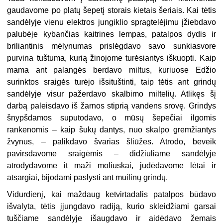
gaudavome po platų šepetį storais kietais šeriais. Kai tėtis
sandėlyje vienu elektros jungiklio spragtelėjimu įžiebdavo
palubėje kybančias kaitrines lempas, patalpos dydis ir
briliantinis mėlynumas prislėgdavo savo sunkiasvore
purvina tuštuma, kurią žinojome turėsiantys iškuopti. Kaip
mama ant palangės berdavo miltus, kuriuose Edžio
surinktos sraigės turėjo išsituštinti, taip tėtis ant grindų
sandėlyje visur pažerdavo skalbimo miltelių. Atlikęs šį
darbą paleisdavo iš žarnos stiprią vandens srovę. Grindys
šnypšdamos suputodavo, o mūsų šepečiai ilgomis
rankenomis – kaip šukų dantys, nuo skalpo gremžiantys
žvynus, – palikdavo švarias šliūžes. Atrodo, beveik
pavirsdavome sraigėmis – didžiuliame sandėlyje
atrodydavome it maži moliuskai, judėdavome lėtai ir
atsargiai, bijodami paslysti ant muilinų grindų.
Vidurdienį, kai maždaug ketvirtadalis patalpos būdavo
išvalyta, tėtis įjungdavo radiją, kurio skleidžiami garsai
tuščiame sandėlyje išaugdavo ir aidėdavo žemais