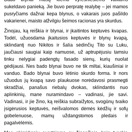
sukeldavo panieką. Jie buvo perpratę realybę – jei mamos
pusryčiams dažnai kepa blynus, o vakarais juos pašildo
vakarienei, maisto atžvilgiu šeimos racionas yra skurdus.
Žinojau, ką reiškia ir blynai, ir įkaitintos keptuvės kvapas.
Todėl, užuosdama įkaitusios keptuvės ir blynų kvapą,
sklindantį nuo Nikitos ir šalia sėdinčių Tito su Luku,
jaučiausi saugiai kaip namuose, už aptrupėjusiu tamsiu
tinku nelygiai padengtų fasado sienų, kurių nuolat
gėdijausi. Nes bado blynai buvo ne tik miltai, kiaušiniai ir
vanduo. Bado blynai buvo lėtinio skurdo forma. Ir nors
užuodus jų kvapą savo plaukuose norėdavosi prasmegti
skradžiai, panašus riebalų dvokas, sklindantis nuo
aplinkinių, mane nuramindavo – vadinasi, jie savi.
Vadinasi, ir jie žino, ką reiškia subraižytos, svogūnų tvaiko
įsigėrusios keptuvės, neišvalomos dėmės kėdžių ir sofų
gobelenuose, mamų uždangstomos pledais ir
pagalvėlėmis.