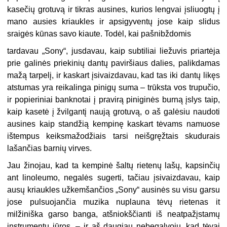
kasečių grotuvą ir tikras ausines, kurios lengvai įsliuogtų į
mano ausies kriaukles ir apsigyventų jose kaip slidus
sraigės kūnas savo kiaute. Todėl, kai pašnibždomis
tardavau „Sony“, jusdavau, kaip subtiliai liežuvis priartėja
prie galinės priekinių dantų paviršiaus dalies, palikdamas
mažą tarpelį, ir kaskart įsivaizdavau, kad tas iki dantų likęs
atstumas yra reikalinga pinigų suma – trūksta vos trupučio,
ir popieriniai banknotai į pravirą piniginės burną įslys taip,
kaip kasetė į žvilgantį naują grotuvą, o aš galėsiu naudoti
ausines kaip standžią kempinę kaskart tėvams namuose
ištempus keiksmažodžiais tarsi neišgręžtais skudurais
lašančias barnių virves.
Jau žinojau, kad ta kempinė šaltų rietenų lašų, kapsinčių
ant linoleumo, negalės sugerti, tačiau įsivaizdavau, kaip
ausų kriaukles užkemšančios „Sony“ ausinės su visu garsu
jose pulsuojančia muzika nuplauna tėvų rietenas it
milžiniška garso banga, atšniokščianti iš neatpažįstamų
instrumentų jūros, – ir aš daugiau nebegalvoju, kad tėvai