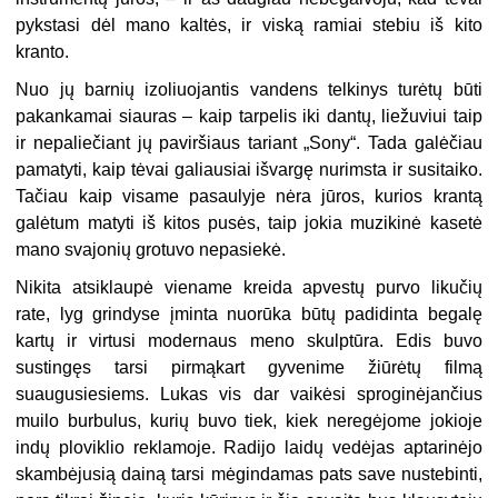
pykstasi dėl mano kaltės, ir viską ramiai stebiu iš kito
kranto.
Nuo jų barnių izoliuojantis vandens telkinys turėtų būti
pakankamai siauras – kaip tarpelis iki dantų, liežuviui taip
ir nepaliečiant jų paviršiaus tariant „Sony“. Tada galėčiau
pamatyti, kaip tėvai galiausiai išvargę nurimsta ir susitaiko.
Tačiau kaip visame pasaulyje nėra jūros, kurios krantą
galėtum matyti iš kitos pusės, taip jokia muzikinė kasetė
mano svajonių grotuvo nepasiekė.
Nikita atsiklaupė viename kreida apvestų purvo likučių
rate, lyg grindyse įminta nuorūka būtų padidinta begalę
kartų ir virtusi modernaus meno skulptūra. Edis buvo
sustingęs tarsi pirmąkart gyvenime žiūrėtų filmą
suaugusiesiems. Lukas vis dar vaikėsi sproginėjančius
muilo burbulus, kurių buvo tiek, kiek neregėjome jokioje
indų ploviklio reklamoje. Radijo laidų vedėjas aptarinėjo
skambėjusią dainą tarsi mėgindamas pats save nustebinti,