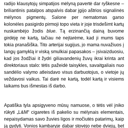
radijo klausytojų simpatijos mėlyną pavertė dar ryškesne –
briliantinis patalpos atspalvis dabar įgijo aštrios signalinės
mėlynos pigmentų. Salone per nematomas garso
kolonėles pasigirdo pirmoji topo vieta ir joje trisdešimt kartų
nuskambėjo žodis
blue
. Tą erzinančią dainą buvome
girdėję ne kartą, tačiau nė neįtarėme, kad ji mums taps
tokia pranašiška. Tito arterijai sugijus, jo mama nuvažiuos į
langų gamyklą ir viską smulkiai papasakos – įsivaizduosiu,
kad jos žodžiai it žydri giliavandenių žuvų ikrai krinta ant
direktoriaus stalo: tėtis pažeidė taisykles, savaitgaliais nuo
sandėlio valymo atleisdavo visus darbuotojus, o vietoje jų
veždavosi vaikus. Tai darė ne kartą, todėl kartą ir visiems
laikams bus išmestas iš darbo.
Apatiška tyla apsigyveno mūsų namuose, o tėtis vėl įniko
rūkyti „L&M“ cigaretes iš pakelio su mėlynais elementais,
nepaisydamas savo žuvies ligos ir močiutės patarimų, kaip
ją gydyti. Vonios kambaryje dabar stovėjo nebe dviejų, bet