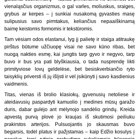
vienaląsčius organizmus, o gal varles, moliuskus, sraiges,
grybus ar kerpes – į sunkiai nusakomą gyvasties masę
sulipusius savo pirmtakus, keliančius nepaaiškinamą
baimę keistomis formomis ir tekstūromis.
Tam vėsiam odos elastanui, lyg jį palietę ir staiga atitraukę
pirštus būtume užčiuopę visai ne savo kūno ribas, bet
nuogą nakties esmę, kai jungtis tarp gyvo ir negyvo, tarp
buvo ir bus yra pati blyškiausia, o tada nusprendę likti
primityviose lovų geldelėse, bet besiskverbiančio ryto
taisyklių priversti iš jų išlįsti ir vėl įsikūnyti į savo kasdienius
vaidmenis.
Titas, vienas iš brolio klasiokų, gyvenusių netoliese ir
ateidavusių paspardyti kamuolio į medines mūsų garažo
duris, dabar gulėjo ant mėlynojo sandėlio grindų. Kreida
apvestą purvą plovė jo kraujas iš skutimosi peiliuku
prakirstos arterijos. Pulsuojantis jo skausmas buvo
begarsis, todėl platus ir pažįstamas – kaip Edžio kosulys į