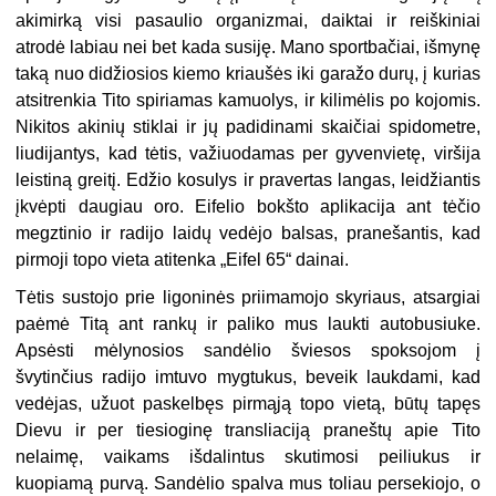
akimirką visi pasaulio organizmai, daiktai ir reiškiniai
atrodė labiau nei bet kada susiję. Mano sportbačiai, išmynę
taką nuo didžiosios kiemo kriaušės iki garažo durų, į kurias
atsitrenkia Tito spiriamas kamuolys, ir kilimėlis po kojomis.
Nikitos akinių stiklai ir jų padidinami skaičiai spidometre,
liudijantys, kad tėtis, važiuodamas per gyvenvietę, viršija
leistiną greitį. Edžio kosulys ir pravertas langas, leidžiantis
įkvėpti daugiau oro. Eifelio bokšto aplikacija ant tėčio
megztinio ir radijo laidų vedėjo balsas, pranešantis, kad
pirmoji topo vieta atitenka „Eifel 65“ dainai.
Tėtis sustojo prie ligoninės priimamojo skyriaus, atsargiai
paėmė Titą ant rankų ir paliko mus laukti autobusiuke.
Apsėsti mėlynosios sandėlio šviesos spoksojom į
švytinčius radijo imtuvo mygtukus, beveik laukdami, kad
vedėjas, užuot paskelbęs pirmąją topo vietą, būtų tapęs
Dievu ir per tiesioginę transliaciją praneštų apie Tito
nelaimę, vaikams išdalintus skutimosi peiliukus ir
kuopiamą purvą. Sandėlio spalva mus toliau persekiojo, o