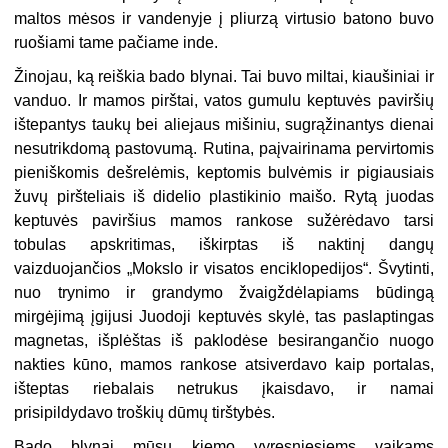
maltos mėsos ir vandenyje į pliurzą virtusio batono buvo
ruošiami tame pačiame inde.
Žinojau, ką reiškia bado blynai. Tai buvo miltai, kiaušiniai ir
vanduo. Ir mamos pirštai, vatos gumulu keptuvės paviršių
ištepantys taukų bei aliejaus mišiniu, sugrąžinantys dienai
nesutrikdomą pastovumą. Rutina, paįvairinama pervirtomis
pieniškomis dešrelėmis, keptomis bulvėmis ir pigiausiais
žuvų piršteliais iš didelio plastikinio maišo. Rytą juodas
keptuvės paviršius mamos rankose sužėrėdavo tarsi
tobulas apskritimas, iškirptas iš naktinį dangų
vaizduojančios „Mokslo ir visatos enciklopedijos“. Švytinti,
nuo trynimo ir grandymo žvaigždėlapiams būdingą
mirgėjimą įgijusi Juodoji keptuvės skylė, tas paslaptingas
magnetas, išplėštas iš paklodėse besirangančio nuogo
nakties kūno, mamos rankose atsiverdavo kaip portalas,
išteptas riebalais netrukus įkaisdavo, ir namai
prisipildydavo troškių dūmų tirštybės.
Bado blynai mūsų kiemo vyresniesiems vaikams