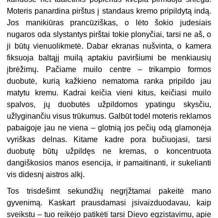
Moteris panardina pirštus į standaus kremo pripildytą indą.
Jos manikiūras prancūziškas, o lėto šokio judesiais
nugaros oda slystantys pirštai tokie plonyčiai, tarsi ne aš, o
ji būtų vienuolikmetė. Dabar ekranas nušvinta, o kamera
fiksuoja baltąjį muilą aptakiu paviršiumi be menkiausių
įbrėžimų. Pačiame muilo centre – trikampio formos
duobutė, kurią kažkieno nematoma ranka pripildo jau
matytu kremu. Kadrai keičia vieni kitus, keičiasi muilo
spalvos, jų duobutės užpildomos ypatingu skysčiu,
užlyginančiu visus trūkumus. Galbūt todėl moteris reklamos
pabaigoje jau ne viena – glotnią jos pečių odą glamonėja
vyriškas delnas. Kitame kadre pora bučiuojasi, tarsi
duobutę būtų užpildęs ne kremas, o koncentruota
dangiškosios manos esencija, ir pamaitinanti, ir sukelianti
vis didesnį aistros alkį.
Tos trisdešimt sekundžių negrįžtamai pakeitė mano
gyvenimą. Kaskart prausdamasi įsivaizduodavau, kaip
sveikstu – tuo reikėjo patikėti tarsi Dievo egzistavimu, apie