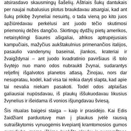
atsirasdavo skausmingų šašelių. Aštriais šukų dantukais
per naujai nubalusius plotus braukdavau atsargiai, kad ant
šukų prikibę žvyneliai nesuirtų, o tada vieną po kito juos
apžiūrėdavau perkėlusi ant juodo tėčio skutimosi
priemonių dėžės dangčio. Skirtingų dydžių pietų amerikos,
netaisyklingi šiaurės ašigaliai, afrikos aptrupėjusiais
kampučiais, mažyčius aukštakulnius primenančios italijos,
pasaulio vandenynų baseinai, įlankos, krateriai ir
žvaigždynai – ant juodo kvadratinio paviršiaus iš tolo
švytėjo nuo mano odos nubraukti žvynai, sudarantys
reljefinį išgalvotos planetos atlasą. Žinojau, nors dar
nesupratau, kodėl, kad visa tai reikia daryti slapta, kad apie
tai nevalia niekam pasakoti. Todėl odos atplaišas
galiausiai nupūsdavau, iš plaukų iššukuodavau likusius
žvynelius ir išeidama iš vonios išjungdavau šviesą.
Šis ritualas baigėsi staiga – kaip ir prasidėjo. Kai Edis
žaidžiant parduotuvę man į plaukus įvėlė rausvą
sutraiškytomis vynuogėmis kvepiantį kramtomosios gumos