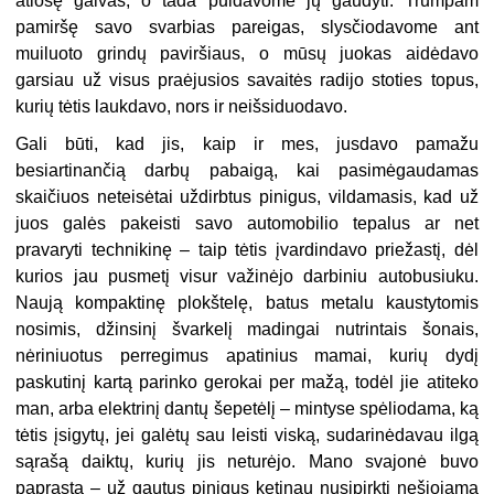
atlošę galvas, o tada puldavome jų gaudyti. Trumpam
pamiršę savo svarbias pareigas, slysčiodavome ant
muiluoto grindų paviršiaus, o mūsų juokas aidėdavo
garsiau už visus praėjusios savaitės radijo stoties topus,
kurių tėtis laukdavo, nors ir neišsiduodavo.
Gali būti, kad jis, kaip ir mes, jusdavo pamažu
besiartinančią darbų pabaigą, kai pasimėgaudamas
skaičiuos neteisėtai uždirbtus pinigus, vildamasis, kad už
juos galės pakeisti savo automobilio tepalus ar net
pravaryti technikinę – taip tėtis įvardindavo priežastį, dėl
kurios jau pusmetį visur važinėjo darbiniu autobusiuku.
Naują kompaktinę plokštelę, batus metalu kaustytomis
nosimis, džinsinį švarkelį madingai nutrintais šonais,
nėriniuotus perregimus apatinius mamai, kurių dydį
paskutinį kartą parinko gerokai per mažą, todėl jie atiteko
man, arba elektrinį dantų šepetėlį – mintyse spėliodama, ką
tėtis įsigytų, jei galėtų sau leisti viską, sudarinėdavau ilgą
sąrašą daiktų, kurių jis neturėjo. Mano svajonė buvo
paprasta – už gautus pinigus ketinau nusipirkti nešiojamą