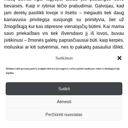
bevaisės. Kaip ir rytiniai tėčio prabudimai. Galvojau, kad
jam derėtų pasilikti lovoje ir ilsėtis – mėgautis tiek daug
kainavusia privilegija susijungti su primityvia, bet už
žmogiškąją kur kas stipresne vienaląsčių būtimi. Kai mama
savo priekaištais vis tiek išversdavo jį iš lovos, buvau
įsitikinusi – žmonės galėtų paprasčiausiai būti, kaip kerpės,
moliuskai ar kiti sutvėrimai, nes to pakaktų pasauliui išlikti.
Dabar, kai visa buitis užgulė jos pečius, dengiamus juodai
Sutikimas
dažytais ir prie šaknų nuaugusiais plaukais, mama pradėjo
platinti kosmetiką. Rinkinius iš katalogo blizgiais viršeliais
Siekdami teikti geriausią patirtį, įrenginio informacijai saugoti ir (arba) pasiekti naudojame tokias technologijas kaip
slapukus.
ir spalvotais puslapiais su vienu rankos judesiu
išstumiamais lūpdažiais, kreminiais akių šešėliais ir
šampano spalvos mineralinėmis veido pudromis
Sutikti
pristatydavo moterims, gyvenančioms prašmatniuose
Atmesti
naujos statybos namuose arba butuose plačiais
plastikiniais langais.
Peržiūrėti nuostatas
Matydavau, kaip ji skaičiuoja pinigus. Mamos pirštai
kruopščiai išlygindavo kiekvieną užsilenkusį banknoto