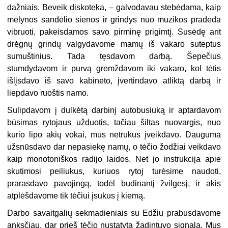
dažniais. Beveik diskoteka, – galvodavau stebėdama, kaip
mėlynos sandėlio sienos ir grindys nuo muzikos pradeda
vibruoti, pakeisdamos savo pirminę prigimtį. Susėdę ant
drėgnų grindų valgydavome mamų iš vakaro suteptus
sumuštinius. Tada tęsdavom darbą. Šepečius
stumdydavom ir purvą gremždavom iki vakaro, kol tėtis
išlįsdavo iš savo kabineto, įvertindavo atliktą darbą ir
liepdavo ruoštis namo.
Sulipdavom į dulkėtą darbinį autobusiuką ir aptardavom
būsimas rytojaus užduotis, tačiau šiltas nuovargis, nuo
kurio lipo akių vokai, mus netrukus įveikdavo. Dauguma
užsnūsdavo dar nepasiekę namų, o tėčio žodžiai veikdavo
kaip monotoniškos radijo laidos. Net jo instrukcija apie
skutimosi peiliukus, kuriuos rytoj turėsime naudoti,
prarasdavo pavojingą, todėl budinantį žvilgesį, ir akis
atplėšdavome tik tėčiui įsukus į kiemą.
Darbo savaitgalių sekmadieniais su Edžiu prabusdavome
anksčiau, dar prieš tėčio nustatytą žadintuvo signalą. Mus