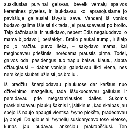
suskilusias purvinai gelsvas, beveik vėmalų spalvos
keramines plyteles, ir laukdavau, kol aprasojusiame jo
paviršiuje galiausiai išvysiu save. Vandenį iš vonios
būdavo galima išleisti tik tada, jei prausdavausi po brolio.
Taip dažniausiai ir nutikdavo, nebent Edis negaluodavo, o
mama bijodavo jį peršaldyti. Brolio plaukai trumpi, ir šiaip
po jo mažiau purvo lieka, – sakydavo mama, kai
mėgindavau priešintis, norėdama praustis pirma. Todėl,
galvos odai pasidengus tuo trapiu balsvu kiautu, slapta
džiaugiausi – dabar vonioje galėdavau likti viena, nes
nereikėjo skubėti užleisti jos broliui.
Iš pradžių išnarpliodavau plaukuose dar karštus nuo
džiovinimo mazgelius, tada iššukuodavau galiukus ir
pereidavau prie mėgstamiausios dalies. Šukomis
praskleisdavau plaukų šaknis ir, įsitikinusi, kad skalpas jau
spėjo iš naujo apaugti vientisa žvyno plokšte, pradėdavau
ją ardyti. Daugiausiai žvynelių susidarydavo tose vietose,
kurias jau būdavau anksčiau prakrapščiusi. Ten