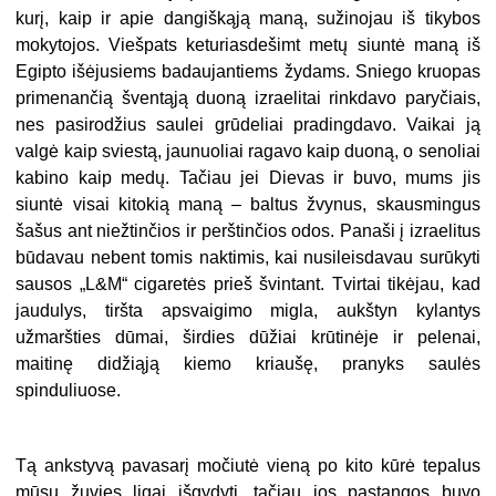
kurį, kaip ir apie dangiškąją maną, sužinojau iš tikybos
mokytojos. Viešpats keturiasdešimt metų siuntė maną iš
Egipto išėjusiems badaujantiems žydams. Sniego kruopas
primenančią šventąją duoną izraelitai rinkdavo paryčiais,
nes pasirodžius saulei grūdeliai pradingdavo. Vaikai ją
valgė kaip sviestą, jaunuoliai ragavo kaip duoną, o senoliai
kabino kaip medų. Tačiau jei Dievas ir buvo, mums jis
siuntė visai kitokią maną – baltus žvynus, skausmingus
šašus ant niežtinčios ir perštinčios odos. Panaši į izraelitus
būdavau nebent tomis naktimis, kai nusileisdavau surūkyti
sausos „L&M“ cigaretės prieš švintant. Tvirtai tikėjau, kad
jaudulys, tiršta apsvaigimo migla, aukštyn kylantys
užmaršties dūmai, širdies dūžiai krūtinėje ir pelenai,
maitinę didžiąją kiemo kriaušę, pranyks saulės
spinduliuose.
Tą ankstyvą pavasarį močiutė vieną po kito kūrė tepalus
mūsų žuvies ligai išgydyti, tačiau jos pastangos buvo