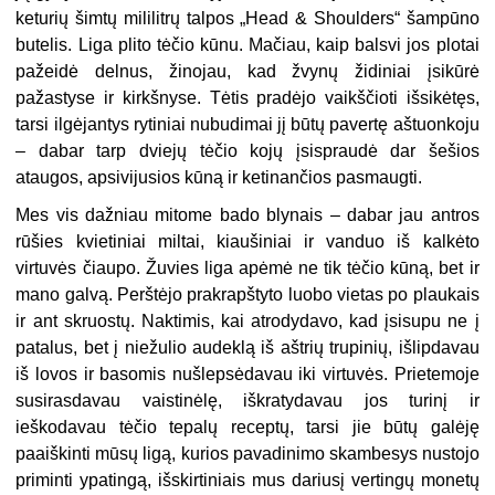
keturių šimtų mililitrų talpos „Head & Shoulders“ šampūno
butelis. Liga plito tėčio kūnu. Mačiau, kaip balsvi jos plotai
pažeidė delnus, žinojau, kad žvynų židiniai įsikūrė
pažastyse ir kirkšnyse. Tėtis pradėjo vaikščioti išsikėtęs,
tarsi ilgėjantys rytiniai nubudimai jį būtų pavertę aštuonkoju
– dabar tarp dviejų tėčio kojų įsispraudė dar šešios
ataugos, apsivijusios kūną ir ketinančios pasmaugti.
Mes vis dažniau mitome bado blynais – dabar jau antros
rūšies kvietiniai miltai, kiaušiniai ir vanduo iš kalkėto
virtuvės čiaupo. Žuvies liga apėmė ne tik tėčio kūną, bet ir
mano galvą. Perštėjo prakrapštyto luobo vietas po plaukais
ir ant skruostų. Naktimis, kai atrodydavo, kad įsisupu ne į
patalus, bet į niežulio audeklą iš aštrių trupinių, išlipdavau
iš lovos ir basomis nušlepsėdavau iki virtuvės. Prietemoje
susirasdavau vaistinėlę, iškratydavau jos turinį ir
ieškodavau tėčio tepalų receptų, tarsi jie būtų galėję
paaiškinti mūsų ligą, kurios pavadinimo skambesys nustojo
priminti ypatingą, išskirtiniais mus dariusį vertingų monetų