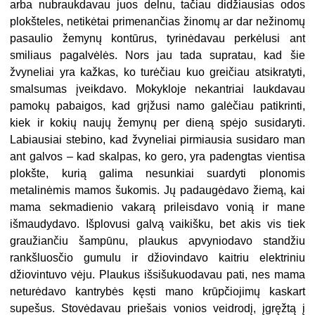
arba nubraukdavau juos delnu, tačiau didžiausias odos
plokšteles, netikėtai primenančias žinomų ar dar nežinomų
pasaulio žemynų kontūrus, tyrinėdavau perkėlusi ant
smiliaus pagalvėlės. Nors jau tada supratau, kad šie
žvyneliai yra kažkas, ko turėčiau kuo greičiau atsikratyti,
smalsumas įveikdavo. Mokykloje nekantriai laukdavau
pamokų pabaigos, kad grįžusi namo galėčiau patikrinti,
kiek ir kokių naujų žemynų per dieną spėjo susidaryti.
Labiausiai stebino, kad žvyneliai pirmiausia susidaro man
ant galvos – kad skalpas, ko gero, yra padengtas vientisa
plokšte, kurią galima nesunkiai suardyti plonomis
metalinėmis mamos šukomis. Jų padaugėdavo žiemą, kai
mama sekmadienio vakarą prileisdavo vonią ir mane
išmaudydavo. Išplovusi galvą vaikišku, bet akis vis tiek
graužiančiu šampūnu, plaukus apvyniodavo standžiu
rankšluosčio gumulu ir džiovindavo kaitriu elektriniu
džiovintuvo vėju. Plaukus išsišukuodavau pati, nes mama
neturėdavo kantrybės kęsti mano krūpčiojimų kaskart
supešus. Stovėdavau priešais vonios veidrodį, įgręžtą į