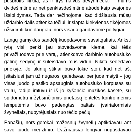
pusbrolis Nikita, aš ir trys naivūs devynmečiai – mums
dvidešimtinė ar net penkiasdešimtinė atrodė kaip svajonės
išsipildymas. Tada dar nežinojome, kad didžiausia mūsų
uždarbio dalis atitenka tėčiui, ir slapta kiekvienas tikėjomės
užsidirbti kuo daugiau, nors visada gaudavome po lygiai.
Langų gamyklos sandėlį kuopdavome savaitgaliais. Anksti
rytą visi penki jau stovėdavome kieme, kai tėtis
privažiuodavo prie vartų, atlenkdavo darbinio autobusiuko
galinę sėdynę ir suleisdavo mus vidun. Nikita sėdėdavo
priekyje. Jo akinių stiklai buvo tokie stori, kad net aš,
įsitaisiusi jam už nugaros, galėdavau per juos matyti – jog
visas juodo plastiko apsauginis autobusiuko korpusas su
vairu, radijo imtuvu ir iš jo kyšančia muzikos kasete, su
spidometru ir žybsinčiomis prietaisų lentelės kontrolinėmis
lemputėmis buvo padengtas baltais įvairiaformiais
žvyneliais, nubyrėjusiais nuo tėčio pečių.
Panašių, nors gerokai mažesnių žvynelių aptikdavau ant
savo juodo megztinio. Dažniausiai lengvai nupūsdavau