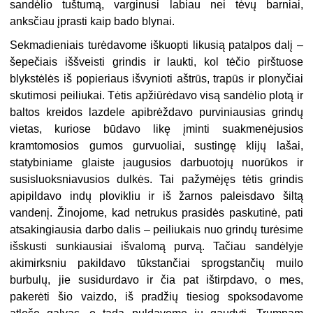
sandėlio tuštumą, varginusi labiau nei tėvų barniai,
anksčiau įprasti kaip bado blynai.
Sekmadieniais turėdavome iškuopti likusią patalpos dalį –
šepečiais iššveisti grindis ir laukti, kol tėčio pirštuose
blykstėlės iš popieriaus išvynioti aštrūs, trapūs ir plonyčiai
skutimosi peiliukai. Tėtis apžiūrėdavo visą sandėlio plotą ir
baltos kreidos lazdele apibrėždavo purviniausias grindų
vietas, kuriose būdavo likę įminti suakmenėjusios
kramtomosios gumos gurvuoliai, sustingę klijų lašai,
statybiniame glaiste įaugusios darbuotojų nuorūkos ir
susisluoksniavusios dulkės. Tai pažymėjęs tėtis grindis
apipildavo indų plovikliu ir iš žarnos paleisdavo šiltą
vandenį. Žinojome, kad netrukus prasidės paskutinė, pati
atsakingiausia darbo dalis – peiliukais nuo grindų turėsime
išskusti sunkiausiai išvalomą purvą. Tačiau sandėlyje
akimirksniu pakildavo tūkstančiai sprogstančių muilo
burbulų, jie susidurdavo ir čia pat ištirpdavo, o mes,
pakerėti šio vaizdo, iš pradžių tiesiog spoksodavome