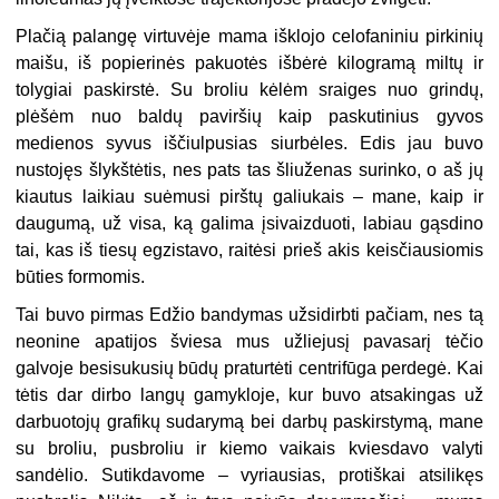
Plačią palangę virtuvėje mama išklojo celofaniniu pirkinių
maišu, iš popierinės pakuotės išbėrė kilogramą miltų ir
tolygiai paskirstė. Su broliu kėlėm sraiges nuo grindų,
plėšėm nuo baldų paviršių kaip paskutinius gyvos
medienos syvus iščiulpusias siurbėles. Edis jau buvo
nustojęs šlykštėtis, nes pats tas šliuženas surinko, o aš jų
kiautus laikiau suėmusi pirštų galiukais – mane, kaip ir
daugumą, už visa, ką galima įsivaizduoti, labiau gąsdino
tai, kas iš tiesų egzistavo, raitėsi prieš akis keisčiausiomis
būties formomis.
Tai buvo pirmas Edžio bandymas užsidirbti pačiam, nes tą
neonine apatijos šviesa mus užliejusį pavasarį tėčio
galvoje besisukusių būdų praturtėti centrifūga perdegė. Kai
tėtis dar dirbo langų gamykloje, kur buvo atsakingas už
darbuotojų grafikų sudarymą bei darbų paskirstymą, mane
su broliu, pusbroliu ir kiemo vaikais kviesdavo valyti
sandėlio. Sutikdavome – vyriausias, protiškai atsilikęs