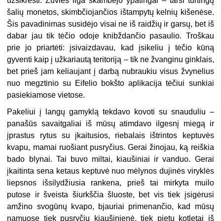
užsikrėsti. Žuvies liga skambėjo ypatingai – tarsi turtingų
šalių monetos, skimbčiojančios ištampytų kelnių kišenėse.
Šis pavadinimas susidėjo visai ne iš raidžių ir garsų, bet iš
dabar jau tik tėčio odoje knibždančio pasaulio. Troškau
prie jo priartėti: įsivaizdavau, kad įsikeliu į tėčio kūną
gyventi kaip į užkariautą teritoriją – tik ne žvanginu ginklais,
bet prieš jam keliaujant į darbą nubraukiu visus žvynelius
nuo megztinio su Eifelio bokšto aplikacija tėčiui sunkiai
pasiekiamose vietose.
Pakeliui į langų gamyklą tekdavo kovoti su snauduliu –
panašūs savaitgaliai iš mūsų atimdavo ilgesnį miegą ir
įprastus rytus su įkaitusios, riebalais ištrintos keptuvės
kvapu, mamai ruošiant pusryčius. Gerai žinojau, ką reiškia
bado blynai. Tai buvo miltai, kiaušiniai ir vanduo. Gerai
įkaitinta sena ketaus keptuvė nuo mėlynos dujinės viryklės
liepsnos išsilydžiusia rankena, prieš tai mirkyta muilo
putose ir šveista šiurkščia šluoste, bet vis tiek įsigėrusi
amžino svogūnų kvapo, bjauriai primenančio, kad mūsų
namuose tiek pusryčių kiaušinienė, tiek pietų kotletai iš