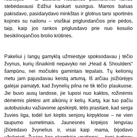
stebėdavausi Edžiui kaskart susirgus. Mamos balsas
pakisdavo, pasidarydavo minkštas ir glotnus tarsi sportinės
kojinės su nailonu – visiškai priglundančios prie pėdos,
taip, kaip jos rankos priglusdavo prie nuo kosulio
besikilnojančios brolio krūtinės.
Pakeliui į langų gamyklą užmiestyje spoksodavau į tėčio
žvynus, kurių išnaikinti nepavyko nei „Head & Shoulders“
šampūnu, nei močiutės gamintais tepalais. Tų kelionių
metu jam pajusdavau keistą artumą. Iš arčiau įsižiūrėjęs
galėjai pamatyti, kad žvynelių pilna ne tik tėčio plaukuose.
Jie buvo ausų landose, jie luposi nuo kaktos, rožinėmis
dėmėmis plėtėsi ant alkūnių ir kelių. Kartą, kai tuo pačiu
autobusiuku važiavome apsikirpti, tėtis prasitarė, kad serga
žuvies liga, todėl turi kirptis senjorų kirpyklose – ne vien
taupumo sumetimais. Jaunesnės kirpėjos lengviau
įžiūrėdavo žvynelius ir, visai kaip mama, bijodavo