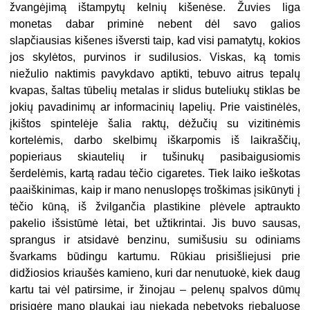
žvangėjimą ištampytų kelnių kišenėse. Žuvies liga
monetas dabar priminė nebent dėl savo galios
slapčiausias kišenes išversti taip, kad visi pamatytų, kokios
jos skylėtos, purvinos ir sudilusios. Viskas, ką tomis
niežulio naktimis pavykdavo aptikti, tebuvo aitrus tepalų
kvapas, šaltas tūbelių metalas ir slidus buteliukų stiklas be
jokių pavadinimų ar informacinių lapelių. Prie vaistinėlės,
įkištos spintelėje šalia raktų, dėžučių su vizitinėmis
kortelėmis, darbo skelbimų iškarpomis iš laikraščių,
popieriaus skiautelių ir tušinukų pasibaigusiomis
šerdelėmis, kartą radau tėčio cigaretes. Tiek laiko ieškotas
paaiškinimas, kaip ir mano nenuslopęs troškimas įsikūnyti į
tėčio kūną, iš žvilgančia plastikine plėvele aptraukto
pakelio išsistūmė lėtai, bet užtikrintai. Jis buvo sausas,
sprangus ir atsidavė benzinu, sumišusiu su odiniams
švarkams būdingu kartumu. Rūkiau prisišliejusi prie
didžiosios kriaušės kamieno, kuri dar nenutuokė, kiek daug
kartu tai vėl patirsime, ir žinojau – pelenų spalvos dūmų
prisigėrę mano plaukai jau niekada nebetvoks riebaluose