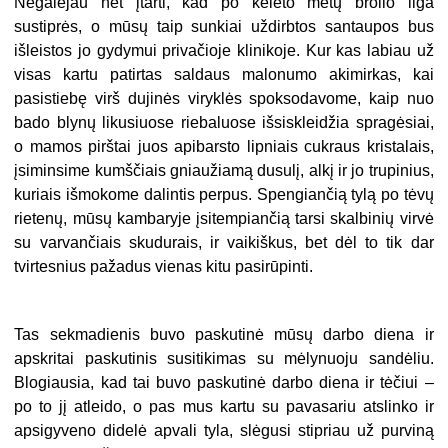
Negalėjau net įtarti, kad po keleto metų brolio liga
sustiprės, o mūsų taip sunkiai uždirbtos santaupos bus
išleistos jo gydymui privačioje klinikoje. Kur kas labiau už
visas kartu patirtas saldaus malonumo akimirkas, kai
pasistiebę virš dujinės viryklės spoksodavome, kaip nuo
bado blynų likusiuose riebaluose išsiskleidžia spragėsiai,
o mamos pirštai juos apibarsto lipniais cukraus kristalais,
įsiminsime kumščiais gniaužiamą dusulį, alkį ir jo trupinius,
kuriais išmokome dalintis perpus. Spengiančią tylą po tėvų
rietenų, mūsų kambaryje įsitempiančią tarsi skalbinių virvė
su varvančiais skudurais, ir vaikiškus, bet dėl to tik dar
tvirtesnius pažadus vienas kitu pasirūpinti.
Tas sekmadienis buvo paskutinė mūsų darbo diena ir
apskritai paskutinis susitikimas su mėlynuoju sandėliu.
Blogiausia, kad tai buvo paskutinė darbo diena ir tėčiui –
po to jį atleido, o pas mus kartu su pavasariu atslinko ir
apsigyveno didelė apvali tyla, slėgusi stipriau už purviną