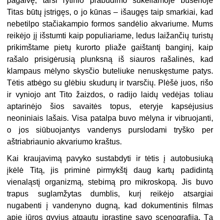
pagalvę, tarsi rytinio prabudimo sukeliamoje būsenoje
Titas būtų įstrigęs, o jo kūnas – išaugęs taip smarkiai, kad
nebetilpo stačiakampio formos sandėlio akvariume. Mums
reikėjo jį išstumti kaip populiariame, ledus laižančių turistų
prikimštame pietų kurorto pliaže gaištantį banginį, kaip
rašalo prisigėrusią plunksną iš siauros rašalinės, kad
klampaus mėlyno skysčio buteliuke nenuskęstume patys.
Tėtis atbėgo su glėbiu skudurų ir tvarsčių. Plėšė juos, rišo
ir vyniojo ant Tito žaizdos, o radijo laidų vedėjas toliau
aptarinėjo šios savaitės topus, eteryje kapsėjusius
neoniniais lašais. Visa patalpa buvo mėlyna ir vibruojanti,
o jos siūbuojantys vandenys purslodami tryško per
aštriabriaunio akvariumo kraštus.
Kai kraujavimą pavyko sustabdyti ir tėtis į autobusiuką
įkėlė Titą, jis priminė pirmykštį daug kartų padidintą
vienaląstį organizmą, stebimą pro mikroskopą. Jis buvo
trapus suglamžytas dumblis, kurį reikėjo atsargiai
nugabenti į vandenyno dugną, kad dokumentinis filmas
apie jūros gyvius atgautų įprastinę savo scenografiją. Tą