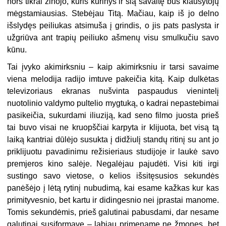
nors tikrai žinojo, kuris kūrinys ir šią savaitę bus klausytojų
mėgstamiausias. Stebėjau Titą. Mačiau, kaip iš jo delno
išslydęs peiliukas atsimuša į grindis, o jis pats paslysta ir
užgriūva ant trapių peiliuko ašmenų visu smulkučiu savo
kūnu.
Tai įvyko akimirksniu – kaip akimirksniu ir tarsi savaime
viena melodija radijo imtuve pakeičia kitą. Kaip dulkėtas
televizoriaus ekranas nušvinta paspaudus vienintelį
nuotolinio valdymo pultelio mygtuką, o kadrai nepastebimai
pasikeičia, sukurdami iliuziją, kad seno filmo juosta prieš
tai buvo visai ne kruopščiai karpyta ir klijuota, bet visą tą
laiką kantriai dūlėjo susukta į didžiulį standų ritinį su ant jo
priklijuotu pavadinimu režisieriaus studijoje ir laukė savo
premjeros kino salėje. Negalėjau pajudėti. Visi kiti irgi
sustingo savo vietose, o kelios išsitęsusios sekundės
panėšėjo į lėtą rytinį nubudimą, kai esame kažkas kur kas
primityvesnio, bet kartu ir didingesnio nei įprastai manome.
Tomis sekundėmis, prieš galutinai pabusdami, dar nesame
galutinai susiformavę – labiau primename ne žmones, bet