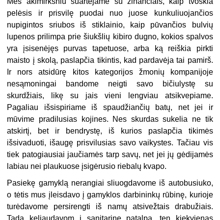
Mes akimirksniu suartėjame su žinančiais, kaip tvoskia
pelėsis ir prisvilę puodai nuo juose kunkuliuojančios
nupigintos sriubos iš stiklainio, kaip pūvančios bulvių
lupenos prilimpa prie šiukšlių kibiro dugno, kokios spalvos
yra įsisenėjęs purvas tapetuose, arba ką reiškia pirkti
maisto į skolą, paslapčia tikintis, kad pardavėja tai pamirš.
Ir nors atsidūrę kitos kategorijos žmonių kompanijoje
nesąmoningai bandome neigti savo bičiulystę su
skurdžiais, likę su jais vieni lengviau atsikvepiame.
Pagaliau išsispiriame iš spaudžiančių batų, net jei ir
mūvime pradilusias kojines. Nes skurdas sukelia ne tik
atskirtį, bet ir bendrystę, iš kurios paslapčia tikimės
išsivaduoti, išaugę prisvilusias savo vaikystes. Tačiau vis
tiek patogiausiai jaučiamės tarp savų, net jei jų gėdijamės
labiau nei plaukuose įsigėrusio riebalų kvapo.
Pasiekę gamyklą nerangiai sliuogdavome iš autobusiuko,
o tėtis mus įleisdavo į gamyklos darbininkų rūbinę, kurioje
turėdavome persirengti iš namų atsivežtais drabužiais.
Tada keliaudavom į sanitarinę patalpą, ten kiekvienas