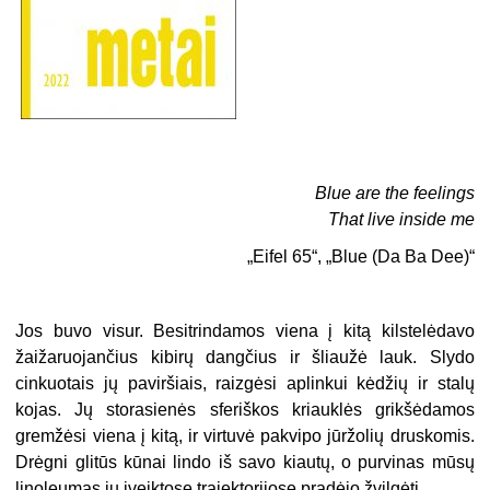
Blue are the feelings
That live inside me
„Eifel 65“, „Blue (Da Ba Dee)“
Jos buvo visur. Besitrindamos viena į kitą kilstelėdavo
žaižaruojančius kibirų dangčius ir šliaužė lauk. Slydo
cinkuotais jų paviršiais, raizgėsi aplinkui kėdžių ir stalų
kojas. Jų storasienės sferiškos kriauklės grikšėdamos
gremžėsi viena į kitą, ir virtuvė pakvipo jūržolių druskomis.
Drėgni glitūs kūnai lindo iš savo kiautų, o purvinas mūsų
linoleumas jų įveiktose trajektorijose pradėjo žvilgėti.