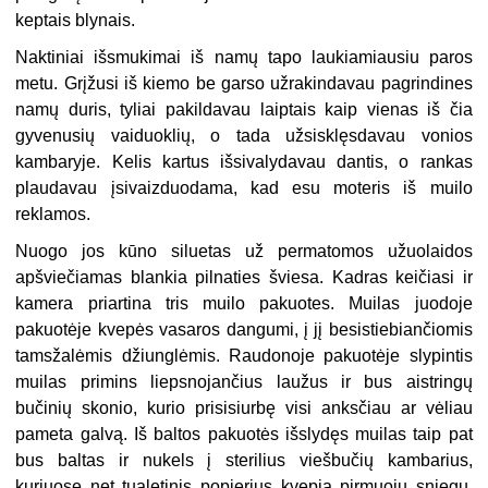
keptais blynais.
Naktiniai išsmukimai iš namų tapo laukiamiausiu paros
metu. Grįžusi iš kiemo be garso užrakindavau pagrindines
namų duris, tyliai pakildavau laiptais kaip vienas iš čia
gyvenusių vaiduoklių, o tada užsisklęsdavau vonios
kambaryje. Kelis kartus išsivalydavau dantis, o rankas
plaudavau įsivaizduodama, kad esu moteris iš muilo
reklamos.
Nuogo jos kūno siluetas už permatomos užuolaidos
apšviečiamas blankia pilnaties šviesa. Kadras keičiasi ir
kamera priartina tris muilo pakuotes. Muilas juodoje
pakuotėje kvepės vasaros dangumi, į jį besistiebiančiomis
tamsžalėmis džiunglėmis. Raudonoje pakuotėje slypintis
muilas primins liepsnojančius laužus ir bus aistringų
bučinių skonio, kurio prisisiurbę visi anksčiau ar vėliau
pameta galvą. Iš baltos pakuotės išslydęs muilas taip pat
bus baltas ir nukels į sterilius viešbučių kambarius,
kuriuose net tualetinis popierius kvepia pirmuoju sniegu.