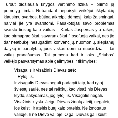
Turbūt didžiausia knygos vertinimo rizika – priimti ją
pernelyg rimtai. Nebandant nepaisyti veikėjui iškylančių
klausimų svarbos, būtina atkreipti dėmesį, kaip žaismingai,
naiviai jie yra svarstomi. Pasakotojas savo problemas
svarsto tiesiog kaip vaikas – Karlas Jaspersas yra rašęs,
kad pirmapradiškai, savarankiškai filosofuoja vaikai, nes jie
dar neatbukę, nesugadinti konvencijų, nuomonių, slepiamų
dalykų ir banalybių, juos viskas domina nuoširdžiai – tai
vaikų pranašumas. Tai primena kad ir toks „Sriubos“
veikėjo pasvarstymas apie galimybes ir tikimybes:
Visagalis ir visažinis Dievas tarė:
– Rytoj lis.
Ir visagalis Dievas negali padaryti taip, kad rytoj
šviestų saulė, nes tai reikštų, kad visažinis Dievas
klydo, sakydamas, jog rytoj lis. Visagalis negali.
Visažinis klysta. Jeigu Dievas žinotų ateitį, negalėtų
jos keisti. Ir ateitis būtų kaip praeitis. Ne žmogaus
valioje. Ir ne Dievo valioje. O gal Dievas gali keisti