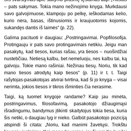
– pats sakymas. Tokia mano nežinojimo knyga. Murkdausi
savo galvojimuose, klampoju po pelkę, ieškodamas kelio,
kurio nėra, basas, ištinusiomis ir kraujuotomis kojomis,
sukandęs dantis iš laimės“ (p. 22).
Galima pacituoti ir daugiau: „Postringavimai. Popfilosofija.
Protingauju ir pats savo protingavimais netikiu. Jeigu man
pasakytų, kad tiesos, kurias rašau, yra tiesos – nuoširdžiai
nustebčiau. Netiesą kalbu, bet nemeluoju, nes kalbu tai, ką
galvoju. Tokie mano rašiniai. Nežinau tiesų. Noriu, tik kad
mano tiesos atrodytų kaip tiesos“ (p. 11) ir t. t. Taigi
rašytojas-pasakotojas atvirai tvirtina, kad ši jo knyga – visai
nerimta, jokios tiesos ir tikros išminties čia nerasime.
Taigi, ką tuomet knygoje randame? Kaip jau minėta,
postringavimus, filosofavimą, pasakotojo džiaugimąsi
išradingumu, bandymus įtikinti skaitytojus tokia tiesa, kuria
šis netiki, o daugiau lyg ir nieko. Galbūt pasakotojo poziciją
atspindi ši citata: „Noriu, kad manimi žavėtųsi. Trokštu