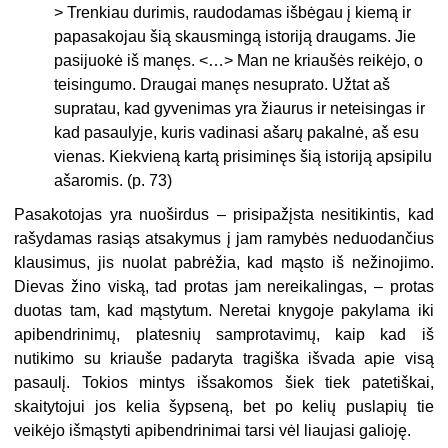
> Trenkiau durimis, raudodamas išbėgau į kiemą ir
papasakojau šią skausmingą istoriją draugams. Jie
pasijuokė iš manęs. <…> Man ne kriaušės reikėjo, o
teisingumo. Draugai manęs nesuprato. Užtat aš
supratau, kad gyvenimas yra žiaurus ir neteisingas ir
kad pasaulyje, kuris vadinasi ašarų pakalnė, aš esu
vienas. Kiekvieną kartą prisiminęs šią istoriją apsipilu
ašaromis.
(p. 73)
Pasakotojas yra nuoširdus – prisipažįsta nesitikintis, kad
rašydamas rasiąs atsakymus į jam ramybės neduodančius
klausimus, jis nuolat pabrėžia, kad mąsto iš nežinojimo.
Dievas žino viską, tad protas jam nereikalingas, – protas
duotas tam, kad mąstytum. Neretai knygoje pakylama iki
apibendrinimų, platesnių samprotavimų, kaip kad iš
nutikimo su kriauše padaryta tragiška išvada apie visą
pasaulį. Tokios mintys išsakomos šiek tiek patetiškai,
skaitytojui jos kelia šypseną, bet po kelių puslapių tie
veikėjo išmąstyti apibendrinimai tarsi vėl liaujasi galioję.