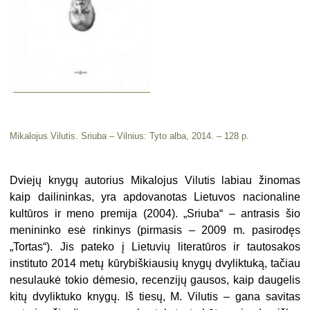
Mikalojus Vilutis. Sriuba – Vilnius: Tyto alba, 2014. – 128 p.
Dviejų knygų autorius Mikalojus Vilutis labiau žinomas
kaip dailininkas, yra apdovanotas Lietuvos nacionaline
kultūros ir meno premija (2004). „Sriuba“ – antrasis šio
menininko esė rinkinys (pirmasis – 2009 m. pasirodęs
„Tortas“). Jis pateko į Lietuvių literatūros ir tautosakos
instituto 2014 metų kūrybiškiausių knygų dvyliktuką, tačiau
nesulaukė tokio dėmesio, recenzijų gausos, kaip daugelis
kitų dvyliktuko knygų. Iš tiesų, M. Vilutis – gana savitas