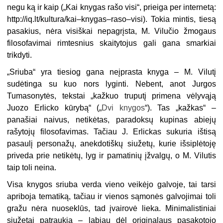
negu ką ir kaip („Kai knygas rašo visi“, prieiga per internetą:
http://iq.lt/kultura/kai–knygas–raso–visi). Tokia mintis, tiesą
pasakius, nėra visiškai nepagrįsta, M. Vilučio žmogaus
filosofavimai rimtesnius skaitytojus gali gana smarkiai
trikdyti.
„Sriuba“ yra tiesiog gana neįprasta knyga – M. Vilutį
sudėtinga su kuo nors lyginti. Nebent, anot Jurgos
Tumasonytės, tekstai „kažkuo truputį primena vėlyvąją
Juozo Erlicko kūrybą“ („
Dvi knygos
“). Tas „kažkas“ –
panašiai naivus, netikėtas, paradoksų kupinas abiejų
rašytojų filosofavimas. Tačiau J. Erlickas sukuria ištisą
pasaulį personažų, anekdotiškų siužetų, kurie išsiplėtoję
priveda prie netikėtų, lyg ir pamatinių įžvalgų, o M. Vilutis
taip toli neina.
Visa knygos sriuba verda vieno veikėjo galvoje, tai tarsi
apriboja tematiką, tačiau ir vienos sąmonės galvojimai toli
gražu nėra nuoseklūs, tad įvairovė lieka. Minimalistiniai
siužetai patraukia – labiau dėl originalaus pasakotojo