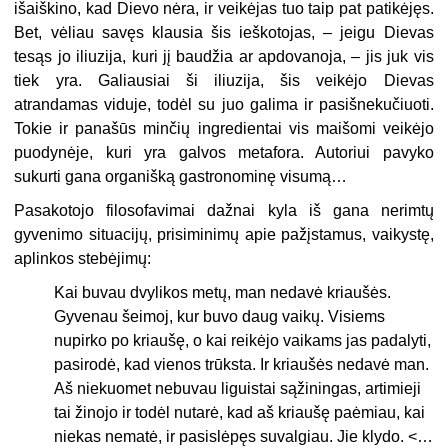
išaiškino, kad Dievo nėra, ir veikėjas tuo taip pat patikėjęs.
Bet, vėliau savęs klausia šis ieškotojas, – jeigu Dievas
tesąs jo iliuzija, kuri jį baudžia ar apdovanoja, – jis juk vis
tiek yra. Galiausiai ši iliuzija, šis veikėjo Dievas
atrandamas viduje, todėl su juo galima ir pasišnekučiuoti.
Tokie ir panašūs minčių ingredientai vis maišomi veikėjo
puodynėje, kuri yra galvos metafora. Autoriui pavyko
sukurti gana organišką gastronominę visumą…
Pasakotojo filosofavimai dažnai kyla iš gana nerimtų
gyvenimo situacijų, prisiminimų apie pažįstamus, vaikystę,
aplinkos stebėjimų:
Kai buvau dvylikos metų, man nedavė kriaušės.
Gyvenau šeimoj, kur buvo daug vaikų. Visiems
nupirko po kriaušę, o kai reikėjo vaikams jas padalyti,
pasirodė, kad vienos trūksta. Ir kriaušės nedavė man.
Aš niekuomet nebuvau liguistai sąžiningas, artimieji
tai žinojo ir todėl nutarė, kad aš kriaušę paėmiau, kai
niekas nematė, ir pasislėpęs suvalgiau. Jie klydo. <…