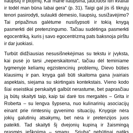
liaupsių ir plojimų. Kai mane liaupsina, jaučiuosi itin kvailai
ir todėl man būna labai gera“ (p. 31). Taigi gal jis iš tikrųjų
tenori pasirodyti, sulaukti dėmesio, liaupsių, susižavėjimo?
Tai pripažinus galėtume nusišypsoti ir tokią knygą
pasmerkti dėl pretenzingumo. Tačiau sudėtinga pasmerkti
egocentriką, kuris į savo egocentrizmą pats baksnoja pirštu
ir dar juokiasi.
Turbūt didžiausias nesusišnekėjimas su tekstu ir įvyksta,
kai pusė jo tarsi „neperskaitoma“, tačiau dėl teminiame
lygmenyje keliamų egzistencinių problemų, Dievo būties
klausimų ir pan. knyga gali būti skaitoma gana įvairiais
aspektais, siejama su skirtingais kontekstais. Vieno kodo
šiai eseistikai perskaityti galbūt nerastume, bet paprasčiau
ją būtų skaityti taip, kaip tai darė tos mergaitės – Grita ir
Roberta – su lengva šypsena, nuo kulinarinių asociacijų
einant prie rimtesnių gyvenimo situacijų. Knygoje nėra
jokių galutinių atsakymų, bet nėra ir pretenzijos juos
pateikti. Tad skaityti šį dvejonių kupiną ir žaismingą
prasmės ieškojimą – smagu. „Sriuba“ nebūtinai patiks