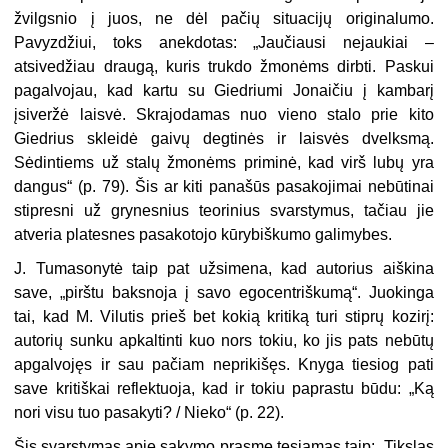
žvilgsnio į juos, ne dėl pačių situacijų originalumo.
Pavyzdžiui, toks anekdotas: „Jaučiausi nejaukiai –
atsivedžiau draugą, kuris trukdo žmonėms dirbti. Paskui
pagalvojau, kad kartu su Giedriumi Jonaičiu į kambarį
įsiveržė laisvė. Skrajodamas nuo vieno stalo prie kito
Giedrius skleidė gaivų degtinės ir laisvės dvelksmą.
Sėdintiems už stalų žmonėms priminė, kad virš lubų yra
dangus“ (p. 79). Šis ar kiti panašūs pasakojimai nebūtinai
stipresni už grynesnius teorinius svarstymus, tačiau jie
atveria platesnes pasakotojo kūrybiškumo galimybes.
J. Tumasonytė taip pat užsimena, kad autorius aiškina
save, „pirštu baksnoja į savo egocentriškumą“. Juokinga
tai, kad M. Vilutis prieš bet kokią kritiką turi stiprų kozirį:
autorių sunku apkaltinti kuo nors tokiu, ko jis pats nebūtų
apgalvojęs ir sau pačiam neprikišęs. Knyga tiesiog pati
save kritiškai reflektuoja, kad ir tokiu paprastu būdu: „Ką
nori visu tuo pasakyti? / Nieko“ (p. 22).
Šis svarstymas apie sakymo prasmę tęsiamas taip: „Tikslas