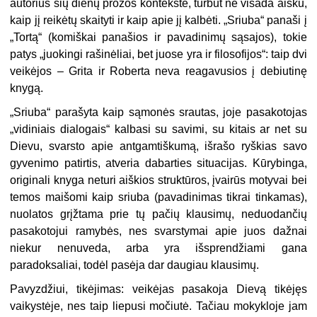
autorius šių dienų prozos kontekste, turbūt ne visada aišku,
kaip jį reikėtų skaityti ir kaip apie jį kalbėti. „Sriuba“ panaši į
„Tortą“ (komiškai panašios ir pavadinimų sąsajos), tokie
patys „juokingi rašinėliai, bet juose yra ir filosofijos“: taip dvi
veikėjos – Grita ir Roberta neva reagavusios į debiutinę
knygą.
„Sriuba“ parašyta kaip sąmonės srautas, joje pasakotojas
„vidiniais dialogais“ kalbasi su savimi, su kitais ar net su
Dievu, svarsto apie antgamtiškumą, išrašo ryškias savo
gyvenimo patirtis, atveria dabarties situacijas. Kūrybinga,
originali knyga neturi aiškios struktūros, įvairūs motyvai bei
temos maišomi kaip sriuba (pavadinimas tikrai tinkamas),
nuolatos grįžtama prie tų pačių klausimų, neduodančių
pasakotojui ramybės, nes svarstymai apie juos dažnai
niekur nenuveda, arba yra išsprendžiami gana
paradoksaliai, todėl pasėja dar daugiau klausimų.
Pavyzdžiui, tikėjimas: veikėjas pasakoja Dievą tikėjęs
vaikystėje, nes taip liepusi močiutė. Tačiau mokykloje jam