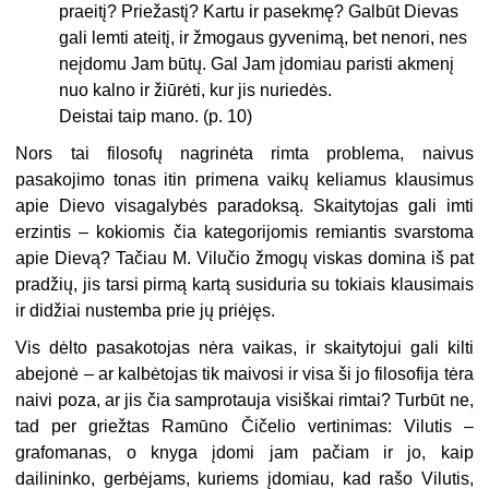
praeitį? Priežastį? Kartu ir pasekmę? Galbūt Dievas
gali lemti ateitį, ir žmogaus gyvenimą, bet nenori, nes
neįdomu Jam būtų. Gal Jam įdomiau paristi akmenį
nuo kalno ir žiūrėti, kur jis nuriedės.
Deistai taip mano.
(p. 10)
Nors tai filosofų nagrinėta rimta problema, naivus
pasakojimo tonas itin primena vaikų keliamus klausimus
apie Dievo visagalybės paradoksą. Skaitytojas gali imti
erzintis – kokiomis čia kategorijomis remiantis svarstoma
apie Dievą? Tačiau M. Vilučio žmogų viskas domina iš pat
pradžių, jis tarsi pirmą kartą susiduria su tokiais klausimais
ir didžiai nustemba prie jų priėjęs.
Vis dėlto pasakotojas nėra vaikas, ir skaitytojui gali kilti
abejonė – ar kalbėtojas tik maivosi ir visa ši jo filosofija tėra
naivi poza, ar jis čia samprotauja visiškai rimtai? Turbūt ne,
tad per griežtas Ramūno Čičelio vertinimas: Vilutis –
grafomanas, o knyga įdomi jam pačiam ir jo, kaip
dailininko, gerbėjams, kuriems įdomiau, kad rašo Vilutis,