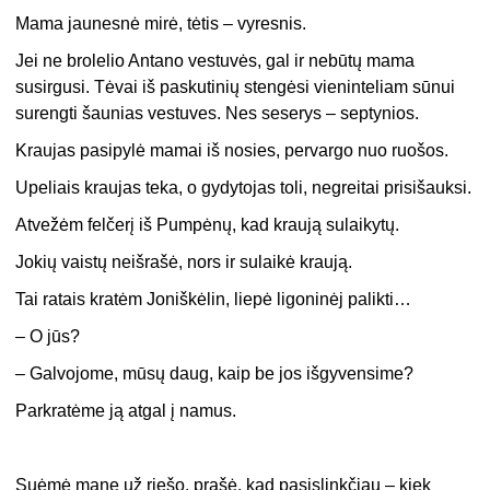
Mama jaunesnė mirė, tėtis – vyresnis.
Jei ne brolelio Antano vestuvės, gal ir nebūtų mama
susirgusi. Tėvai iš paskutinių stengėsi vieninteliam sūnui
surengti šaunias vestuves. Nes seserys – septynios.
Kraujas pasipylė mamai iš nosies, pervargo nuo ruošos.
Upeliais kraujas teka, o gydytojas toli, negreitai prisišauksi.
Atvežėm felčerį iš Pumpėnų, kad kraują sulaikytų.
Jokių vaistų neišrašė, nors ir sulaikė kraują.
Tai ratais kratėm Joniškėlin, liepė ligoninėj palikti…
– O jūs?
– Galvojome, mūsų daug, kaip be jos išgyvensime?
Parkratėme ją atgal į namus.
Suėmė mane už riešo, prašė, kad pasislinkčiau – kiek