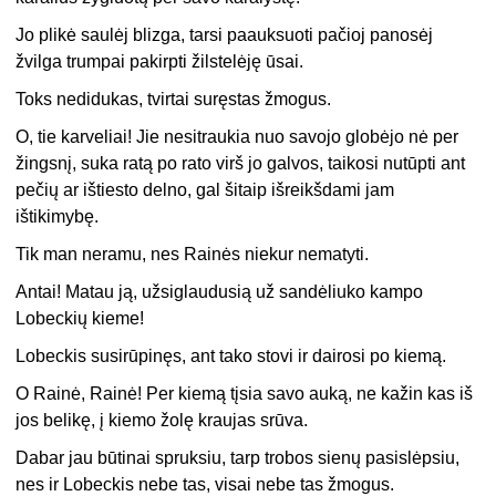
Jo plikė saulėj blizga, tarsi paauksuoti pačioj panosėj
žvilga trumpai pakirpti žilstelėję ūsai.
Toks nedidukas, tvirtai suręstas žmogus.
O, tie karveliai! Jie nesitraukia nuo savojo globėjo nė per
žingsnį, suka ratą po rato virš jo galvos, taikosi nutūpti ant
pečių ar ištiesto delno, gal šitaip išreikšdami jam
ištikimybę.
Tik man neramu, nes Rainės niekur nematyti.
Antai! Matau ją, užsiglaudusią už sandėliuko kampo
Lobeckių kieme!
Lobeckis susirūpinęs, ant tako stovi ir dairosi po kiemą.
O Rainė, Rainė! Per kiemą tįsia savo auką, ne kažin kas iš
jos belikę, į kiemo žolę kraujas srūva.
Dabar jau būtinai spruksiu, tarp trobos sienų pasislėpsiu,
nes ir Lobeckis nebe tas, visai nebe tas žmogus.