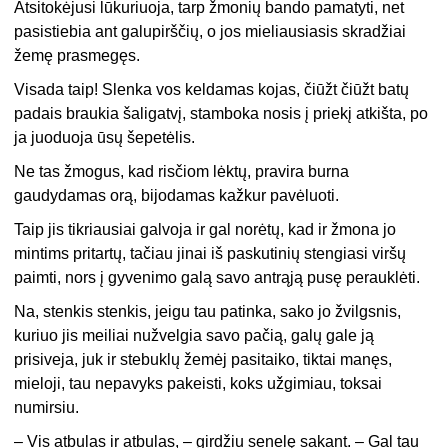
Atsitokėjusi lūkuriuoja, tarp žmonių bando pamatyti, net
pasistiebia ant galupirščių, o jos mieliausiasis skradžiai
žemę prasmegęs.
Visada taip! Slenka vos keldamas kojas, čiūžt čiūžt batų
padais braukia šaligatvį, stamboka nosis į priekį atkišta, po
ja juoduoja ūsų šepetėlis.
Ne tas žmogus, kad risčiom lėktų, pravira burna
gaudydamas orą, bijodamas kažkur pavėluoti.
Taip jis tikriausiai galvoja ir gal norėtų, kad ir žmona jo
mintims pritartų, tačiau jinai iš paskutinių stengiasi viršų
paimti, nors į gyvenimo galą savo antrąją pusę perauklėti.
Na, stenkis stenkis, jeigu tau patinka, sako jo žvilgsnis,
kuriuo jis meiliai nužvelgia savo pačią, galų gale ją
prisiveja, juk ir stebuklų žemėj pasitaiko, tiktai manęs,
mieloji, tau nepavyks pakeisti, koks užgimiau, toksai
numirsiu.
– Vis atbulas ir atbulas, – girdžiu senelę sakant. – Gal tau