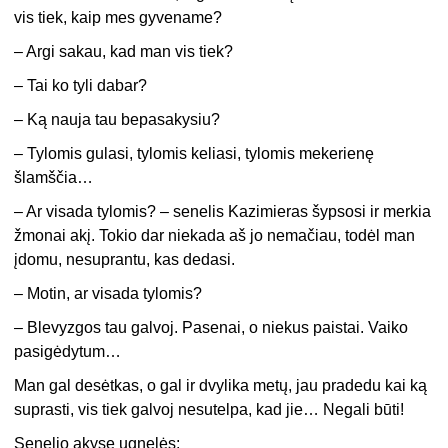
vis tiek, kaip mes gyvename?
– Argi sakau, kad man vis tiek?
– Tai ko tyli dabar?
– Ką nauja tau bepasakysiu?
– Tylomis gulasi, tylomis keliasi, tylomis mekerienę
šlamščia…
– Ar visada tylomis? – senelis Kazimieras šypsosi ir merkia
žmonai akį. Tokio dar niekada aš jo nemačiau, todėl man
įdomu, nesuprantu, kas dedasi.
– Motin, ar visada tylomis?
– Blevyzgos tau galvoj. Pasenai, o niekus paistai. Vaiko
pasigėdytum…
Man gal desėtkas, o gal ir dvylika metų, jau pradedu kai ką
suprasti, vis tiek galvoj nesutelpa, kad jie… Negali būti!
Senelio akyse ugnelės: