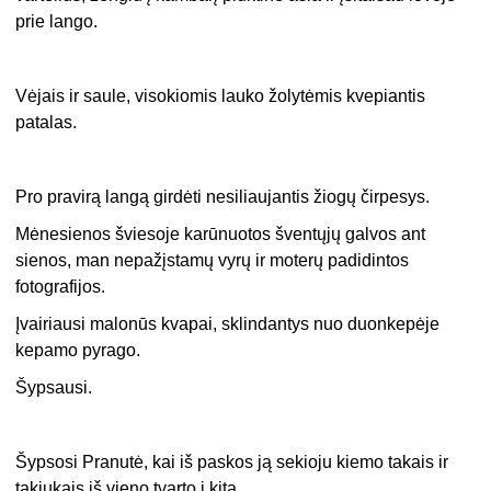
prie lango.
Vėjais ir saule, visokiomis lauko žolytėmis kvepiantis
patalas.
Pro pravirą langą girdėti nesiliaujantis žiogų čirpesys.
Mėnesienos šviesoje karūnuotos šventųjų galvos ant
sienos, man nepažįstamų vyrų ir moterų padidintos
fotografijos.
Įvairiausi malonūs kvapai, sklindantys nuo duonkepėje
kepamo pyrago.
Šypsausi.
Šypsosi Pranutė, kai iš paskos ją sekioju kiemo takais ir
takiukais iš vieno tvarto į kitą.