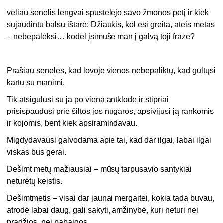
vėliau senelis lengvai spustelėjo savo žmonos petį ir kiek
sujaudintu balsu ištarė: Džiaukis, kol esi greita, ateis metas
– nebepalėksi… kodėl įsimušė man į galvą toji frazė?
Prašiau senelės, kad lovoje vienos nebepaliktų, kad gultųsi
kartu su manimi.
Tik atsigulusi su ja po viena antklode ir stipriai
prisispaudusi prie šiltos jos nugaros, apsivijusi ją rankomis
ir kojomis, bent kiek apsiramindavau.
Migdydavausi galvodama apie tai, kad dar ilgai, labai ilgai
viskas bus gerai.
Dešimt metų mažiausiai – mūsų tarpusavio santykiai
neturėtų keistis.
Dešimtmetis – visai dar jaunai mergaitei, kokia tada buvau,
atrodė labai daug, gali sakyti, amžinybė, kuri neturi nei
pradžios, nei pabaigos.