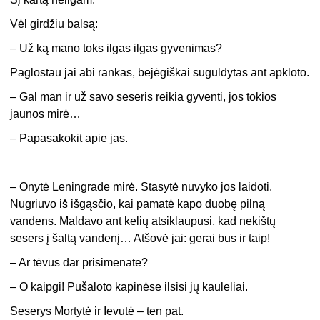
Vėl girdžiu balsą:
– Už ką mano toks ilgas ilgas gyvenimas?
Paglostau jai abi rankas, bejėgiškai suguldytas ant apkloto.
– Gal man ir už savo seseris reikia gyventi, jos tokios
jaunos mirė…
– Papasakokit apie jas.
– Onytė Leningrade mirė. Stasytė nuvyko jos laidoti.
Nugriuvo iš išgąsčio, kai pamatė kapo duobę pilną
vandens. Maldavo ant kelių atsiklaupusi, kad nekištų
sesers į šaltą vandenį… Atšovė jai: gerai bus ir taip!
– Ar tėvus dar prisimenate?
– O kaipgi! Pušaloto kapinėse ilsisi jų kauleliai.
Seserys Mortytė ir Ievutė – ten pat.