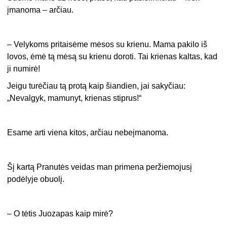
įmanoma – arčiau.
– Velykoms pritaisėme mėsos su krienu. Mama pakilo iš
lovos, ėmė tą mėsą su krienu doroti. Tai krienas kaltas, kad
ji numirė!
Jeigu turėčiau tą protą kaip šiandien, jai sakyčiau:
„Nevalgyk, mamunyt, krienas stiprus!“
Esame arti viena kitos, arčiau nebeįmanoma.
Šį kartą Pranutės veidas man primena peržiemojusį
podėlyje obuolį.
– O tėtis Juozapas kaip mirė?