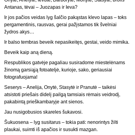
Antanas, tėvai – Juozapas ir Ieva?
Ir jos pačios veidas lyg šalčio pakąstas klevo lapas – toks
pergamentinis, rausvas, gerai pažįstamos tik švelniai
žydros akys…
Ir balso tembras beveik nepasikeitęs, gestai, veido mimika.
Beveik kaip aną dieną.
Respublikos gatvėje pagaliau susiradome miestelėnams
žinomą garsiąją fotoateljė, kurioje, sako, geriausiai
fotografuojama!
Seserys – Anelija, Onytė, Stasytė ir Pranutė – taikėsi
atsistoti priešais didelį pailgą tamsiais rėmais veidrodį,
pakabintą prieškambaryje ant sienos.
Jau nusigobusios skareles šukavosi.
Šukuosena – lyg susitarus – tokia pati: nenorintys žilti
plaukai, suimti iš apačios ir susukti mazgan.