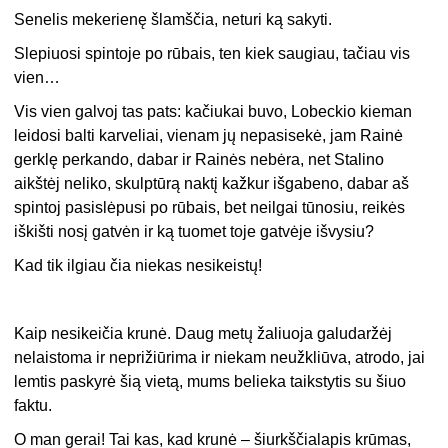
Senelis mekerienę šlamščia, neturi ką sakyti.
Slepiuosi spintoje po rūbais, ten kiek saugiau, tačiau vis
vien…
Vis vien galvoj tas pats: kačiukai buvo, Lobeckio kieman
leidosi balti karveliai, vienam jų nepasisekė, jam Rainė
gerklę perkando, dabar ir Rainės nebėra, net Stalino
aikštėj neliko, skulptūrą naktį kažkur išgabeno, dabar aš
spintoj pasislėpusi po rūbais, bet neilgai tūnosiu, reikės
iškišti nosį gatvėn ir ką tuomet toje gatvėje išvysiu?
Kad tik ilgiau čia niekas nesikeistų!
Kaip nesikeičia krunė. Daug metų žaliuoja galudaržėj
nelaistoma ir neprižiūrima ir niekam neužkliūva, atrodo, jai
lemtis paskyrė šią vietą, mums belieka taikstytis su šiuo
faktu.
O man gerai! Tai kas, kad krunė – šiurkščialapis krūmas,