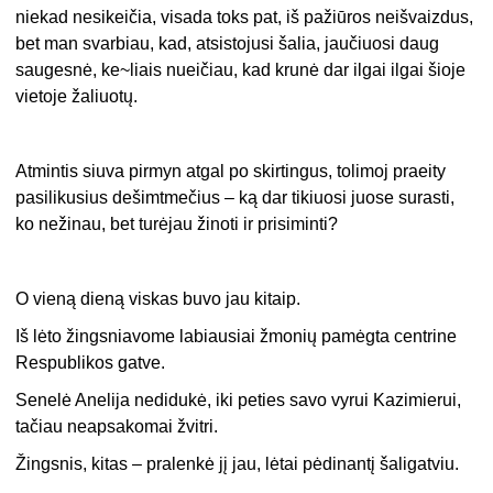
niekad nesikeičia, visada toks pat, iš pažiūros neišvaizdus,
bet man svarbiau, kad, atsistojusi šalia, jaučiuosi daug
saugesnė, ke~liais nueičiau, kad krunė dar ilgai ilgai šioje
vietoje žaliuotų.
Atmintis siuva pirmyn atgal po skirtingus, tolimoj praeity
pasilikusius dešimtmečius – ką dar tikiuosi juose surasti,
ko nežinau, bet turėjau žinoti ir prisiminti?
O vieną dieną viskas buvo jau kitaip.
Iš lėto žingsniavome labiausiai žmonių pamėgta centrine
Respublikos gatve.
Senelė Anelija nedidukė, iki peties savo vyrui Kazimierui,
tačiau neapsakomai žvitri.
Žingsnis, kitas – pralenkė jį jau, lėtai pėdinantį šaligatviu.