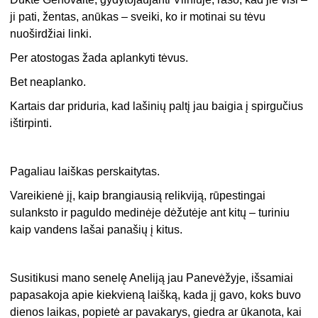
ji pati, žentas, anūkas – sveiki, ko ir motinai su tėvu
nuoširdžiai linki.
Per atostogas žada aplankyti tėvus.
Bet neaplanko.
Kartais dar priduria, kad lašinių paltį jau baigia į spirgučius
ištirpinti.
Pagaliau laiškas perskaitytas.
Vareikienė jį, kaip brangiausią relikviją, rūpestingai
sulanksto ir paguldo medinėje dėžutėje ant kitų – turiniu
kaip vandens lašai panašių į kitus.
Susitikusi mano senelę Aneliją jau Panevėžyje, išsamiai
papasakoja apie kiekvieną laišką, kada jį gavo, koks buvo
dienos laikas, popietė ar pavakarys, giedra ar ūkanota, kai