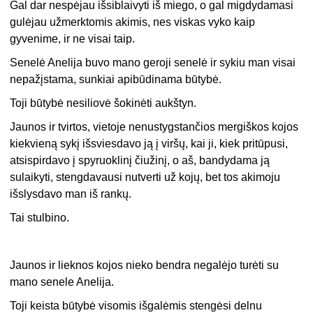
Gal dar nespėjau išsiblaivyti iš miego, o gal migdydamasi
gulėjau užmerktomis akimis, nes viskas vyko kaip
gyvenime, ir ne visai taip.
Senelė Anelija buvo mano geroji senelė ir sykiu man visai
nepažįstama, sunkiai apibūdinama būtybė.
Toji būtybė nesiliovė šokinėti aukštyn.
Jaunos ir tvirtos, vietoje nenustygstančios mergiškos kojos
kiekvieną sykį išsviesdavo ją į viršų, kai ji, kiek pritūpusi,
atsispirdavo į spyruoklinį čiužinį, o aš, bandydama ją
sulaikyti, stengdavausi nutverti už kojų, bet tos akimoju
išslysdavo man iš rankų.
Tai stulbino.
Jaunos ir lieknos kojos nieko bendra negalėjo turėti su
mano senele Anelija.
Toji keista būtybė visomis išgalėmis stengėsi delnu