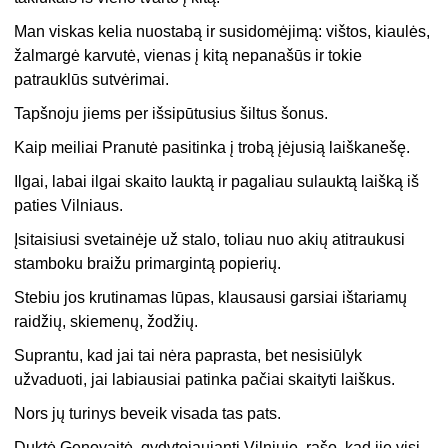
Man viskas kelia nuostabą ir susidomėjimą: vištos, kiaulės,
žalmargė karvutė, vienas į kitą nepanašūs ir tokie
patrauklūs sutvėrimai.
Tapšnoju jiems per išsipūtusius šiltus šonus.
Kaip meiliai Pranutė pasitinka į trobą įėjusią laiškanešę.
Ilgai, labai ilgai skaito lauktą ir pagaliau sulauktą laišką iš
paties Vilniaus.
Įsitaisiusi svetainėje už stalo, toliau nuo akių atitraukusi
stamboku braižu primargintą popierių.
Stebiu jos krutinamas lūpas, klausausi garsiai ištariamų
raidžių, skiemenų, žodžių.
Suprantu, kad jai tai nėra paprasta, bet nesisiūlyk
užvaduoti, jai labiausiai patinka pačiai skaityti laiškus.
Nors jų turinys beveik visada tas pats.
Duktė Genovaitė, gydytojaujanti Vilniuje, rašo, kad jie visi –