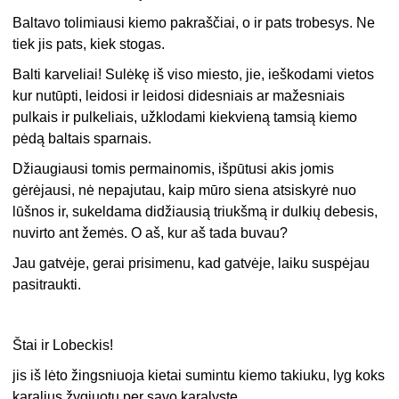
Baltavo tolimiausi kiemo pakraščiai, o ir pats trobesys. Ne
tiek jis pats, kiek stogas.
Balti karveliai! Sulėkę iš viso miesto, jie, ieškodami vietos
kur nutūpti, leidosi ir leidosi didesniais ar mažesniais
pulkais ir pulkeliais, užklodami kiekvieną tamsią kiemo
pėdą baltais sparnais.
Džiaugiausi tomis permainomis, išpūtusi akis jomis
gėrėjausi, nė nepajutau, kaip mūro siena atsiskyrė nuo
lūšnos ir, sukeldama didžiausią triukšmą ir dulkių debesis,
nuvirto ant žemės. O aš, kur aš tada buvau?
Jau gatvėje, gerai prisimenu, kad gatvėje, laiku suspėjau
pasitraukti.
Štai ir Lobeckis!
jis iš lėto žingsniuoja kietai sumintu kiemo takiuku, lyg koks
karalius žygiuotų per savo karalystę.