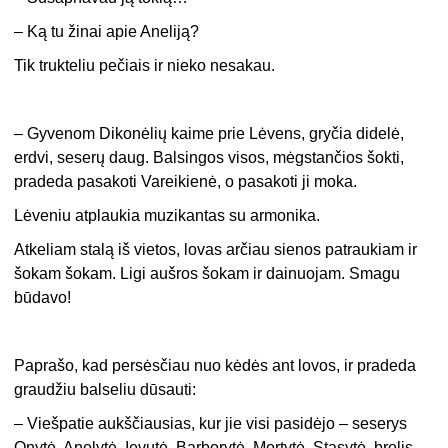
– Ką tu žinai apie Aneliją?
Tik trukteliu pečiais ir nieko nesakau.
– Gyvenom Dikonėlių kaime prie Lėvens, gryčia didelė,
erdvi, seserų daug. Balsingos visos, mėgstančios šokti,
pradeda pasakoti Vareikienė, o pasakoti ji moka.
Lėveniu atplaukia muzikantas su armonika.
Atkeliam stalą iš vietos, lovas arčiau sienos patraukiam ir
šokam šokam. Ligi aušros šokam ir dainuojam. Smagu
būdavo!
Paprašo, kad persėsčiau nuo kėdės ant lovos, ir pradeda
graudžiu balseliu dūsauti:
– Viešpatie aukščiausias, kur jie visi pasidėjo – seserys
Onytė, Anelytė, Ievutė, Barborytė, Mortytė, Stasytė, brolis