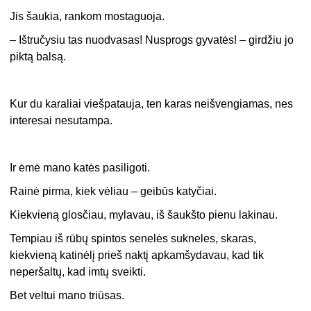
Jis šaukia, rankom mostaguoja.
– Ištručysiu tas nuodvasas! Nusprogs gyvatės! – girdžiu jo
piktą balsą.
Kur du karaliai viešpatauja, ten karas neišvengiamas, nes
interesai nesutampa.
Ir ėmė mano katės pasiligoti.
Rainė pirma, kiek vėliau – geibūs katyčiai.
Kiekvieną glosčiau, mylavau, iš šaukšto pienu lakinau.
Tempiau iš rūbų spintos senelės sukneles, skaras,
kiekvieną katinėlį prieš naktį apkamšydavau, kad tik
neperšaltų, kad imtų sveikti.
Bet veltui mano triūsas.