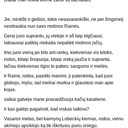
Jie, minkšti ir geibūs, tokie nesavarankiški, nė per žingsnelį
nesitraukia nuo savo motinos Rainės.
Gerai juos suprantu, jų vietoje ir aš taip elgčiausi,
labiausiai patiktų niekada nepalikti motinos įsčių.
Imu juos vieną po kito ant rankų, kiekvienas vis kitoks,
rodos, kitaip šnopuoja, kitaip viską jaučia ir supranta,
tačiau kiekvienas ilgisi to paties: saugumo ir meilės.
Ir Rainė, rodos, pasitiki manimi, ji patenkinta, kad juos
globoju, myliu, tad meiliai murkia ir glaustosi man apie
kojas.
vaikai gatvėje mane pravardžiuoja kačių karaliene.
Ir kas galėjo pagalvoti, kad viskas laikina?
Vasaros metas, bet kaimynų Lobeckių kiemas, rodos, vienu
akimoju apsiklojo ką tik iškritusiu puriu sniegu.