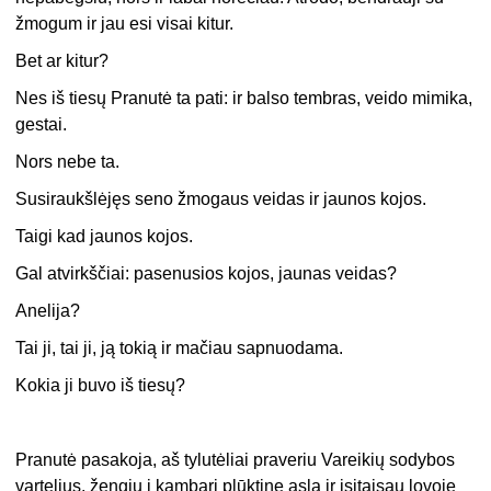
žmogum ir jau esi visai kitur.
Bet ar kitur?
Nes iš tiesų Pranutė ta pati: ir balso tembras, veido mimika,
gestai.
Nors nebe ta.
Susiraukšlėjęs seno žmogaus veidas ir jaunos kojos.
Taigi kad jaunos kojos.
Gal atvirkščiai: pasenusios kojos, jaunas veidas?
Anelija?
Tai ji, tai ji, ją tokią ir mačiau sapnuodama.
Kokia ji buvo iš tiesų?
Pranutė pasakoja, aš tylutėliai praveriu Vareikių sodybos
vartelius, žengiu į kambarį plūktine asla ir įsitaisau lovoje