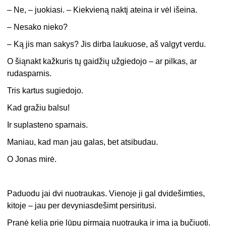
– Ne, – juokiasi. – Kiekvieną naktį ateina ir vėl išeina.
– Nesako nieko?
– Ką jis man sakys? Jis dirba laukuose, aš valgyt verdu.
O šiąnakt kažkuris tų gaidžių užgiedojo – ar pilkas, ar
rudasparnis.
Tris kartus sugiedojo.
Kad gražiu balsu!
Ir suplasteno sparnais.
Maniau, kad man jau galas, bet atsibudau.
O Jonas mirė.
Paduodu jai dvi nuotraukas. Vienoje ji gal dvidešimties,
kitoje – jau per devyniasdešimt persiritusi.
Pranė kelia prie lūpų pirmąją nuotrauką ir ima ją bučiuoti.