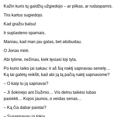
Kažin kuris tų gaidžių užgiedojo – ar pilkas, ar rudasparnis.
Tris kartus sugiedojo.
Kad gražiu balsu!
Ir suplasteno sparnais.
Maniau, kad man jau galas, bet atsibudau.
O Jonas mirė.
Abi tylime, nežinau, kiek tęsiasi toji tyla.
Po kurio laiko jai sakau: ir aš šią naktį sapnavau senelę…
Ką tai galėtų reikšti, kad abi ją tą pačią naktį sapnavome?
– O kaip tu ją sapnavai?
– Ji šokinėjo ant čiužinio… Vis delnu taikėsi lubas
pasiekti… Kojos jaunos, o veidas senas…
– Ką čia dabar paistai?
– Susapnavau ją tokią…