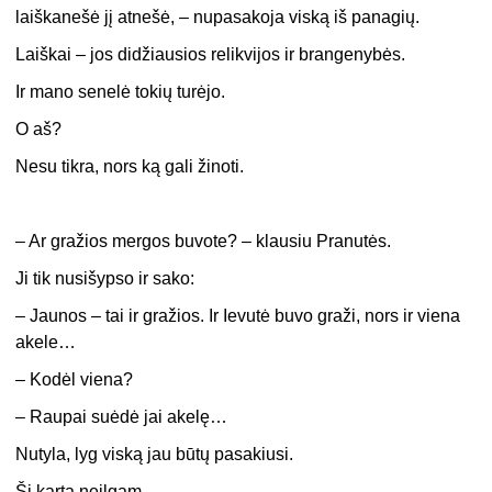
laiškanešė jį atnešė, – nupasakoja viską iš panagių.
Laiškai – jos didžiausios relikvijos ir brangenybės.
Ir mano senelė tokių turėjo.
O aš?
Nesu tikra, nors ką gali žinoti.
– Ar gražios mergos buvote? – klausiu Pranutės.
Ji tik nusišypso ir sako:
– Jaunos – tai ir gražios. Ir Ievutė buvo graži, nors ir viena
akele…
– Kodėl viena?
– Raupai suėdė jai akelę…
Nutyla, lyg viską jau būtų pasakiusi.
Šį kartą neilgam.