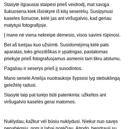
Stasytė ilgiausiai staipėsi prieš veidrodį, mat savąja
šukuosena kiek išsiskyrė iš kitų seserėlių. Susipynusi
kaseles šonuose, kėlė jas ant viršugalvio, kad geriau
matytųsi fotografijoje.
Į mane nė viena nekreipė dėmesio, visos savimi rūpinosi.
Bet aš turėjau kuo užsiimti. Susidomėjimą kėlė pats
aparatas, toks griozdiškas ir ypatingas, pastatomas
priekyje prieš fotografuojamus asmenis tam tikru atstumu.
Pagaliau ir seserys prieš jį susodintos.
Mano senelė Anelija nuotraukoje šypsosi lyg stebuklingą
geležėlę radusi.
Stasytė taip pat turėjo būti patenkinta: užkeltos ant
viršugalvio kaselės gerai matomos.
Nuklydau, kažkur vėl būsiu nuklydusi. Niekur nuo savęs
nepabėgsiu, nors ir labai norėčiau. Atrodo, bendrauji su