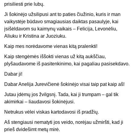
prisiliesti prie lubų.
Ji šokinėjo užsilipusi ant to paties čiužinio, kuris ir man
vaikystėje būdavo smagiausias daiktas pasaulyje, kai
įsišėldavom su kaimynų vaikais – Felicija, Levonėliu,
Aliuku ir Kristina ar Juoziuku.
Kaip mes norėdavome vienas kitą pralenkti!
Kaip stengėmės iššokti vienas už kitą aukščiau,
plyšaudavome iš pasitenkinimo, kai pagaliau pasisekdavo.
Dabar ji!
Dabar Anelija Jurevičienė šokinėjo visai taip pat kaip aš!
Jutau įdėmų jos žvilgsnį. Tada, kai ji trumpam – gal tik
akimirkai – liaudavosi šokinėjusi.
Netrukus vėlei viskas kartodavosi iš pradžių.
Aš stengiausi nematyti jos veido, norėjau užmiršti, kad ji
prieš dvidešimt metų mirė.