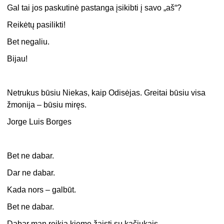
Gal tai jos paskutinė pastanga įsikibti į savo „aš“?
Reikėtų pasilikti!
Bet negaliu.
Bijau!
Netrukus būsiu Niekas, kaip Odisėjas. Greitai būsiu visa
žmonija – būsiu miręs.
Jorge Luis Borges
Bet ne dabar.
Dar ne dabar.
Kada nors – galbūt.
Bet ne dabar.
Dabar man reikia kieme žaisti su kačiukais.