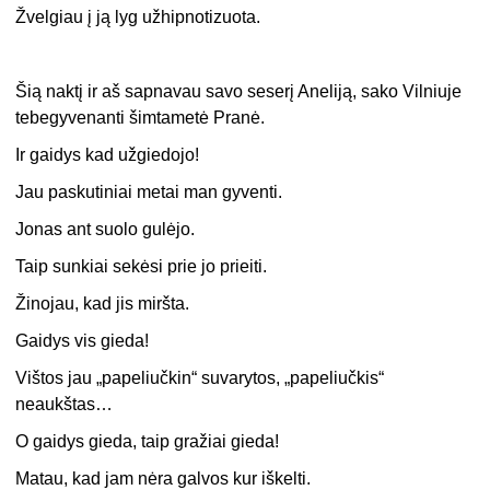
Žvelgiau į ją lyg užhipnotizuota.
Šią naktį ir aš sapnavau savo seserį Aneliją, sako Vilniuje
tebegyvenanti šimtametė Pranė.
Ir gaidys kad užgiedojo!
Jau paskutiniai metai man gyventi.
Jonas ant suolo gulėjo.
Taip sunkiai sekėsi prie jo prieiti.
Žinojau, kad jis miršta.
Gaidys vis gieda!
Vištos jau „papeliučkin“ suvarytos, „papeliučkis“
neaukštas…
O gaidys gieda, taip gražiai gieda!
Matau, kad jam nėra galvos kur iškelti.