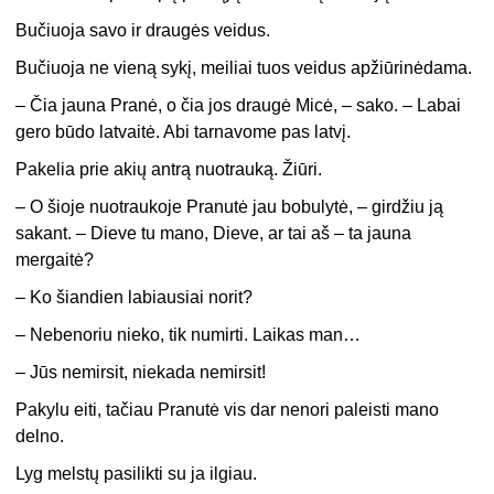
Bučiuoja savo ir draugės veidus.
Bučiuoja ne vieną sykį, meiliai tuos veidus apžiūrinėdama.
– Čia jauna Pranė, o čia jos draugė Micė, – sako. – Labai
gero būdo latvaitė. Abi tarnavome pas latvį.
Pakelia prie akių antrą nuotrauką. Žiūri.
– O šioje nuotraukoje Pranutė jau bobulytė, – girdžiu ją
sakant. – Dieve tu mano, Dieve, ar tai aš – ta jauna
mergaitė?
– Ko šiandien labiausiai norit?
– Nebenoriu nieko, tik numirti. Laikas man…
– Jūs nemirsit, niekada nemirsit!
Pakylu eiti, tačiau Pranutė vis dar nenori paleisti mano
delno.
Lyg melstų pasilikti su ja ilgiau.