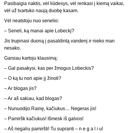
Pasibaigia naktis, vėl liūdesys, vėl renkasi į kiemą vaikai,
vėl už tvartuko naują duobę kasam.
Vėl neatstoju nuo senelio:
– Seneli, ką manai apie Lobeckį?
Jis trupinasi duoną į pasaldintą vandenį ir nieko man
nesako.
Garsiau kartoju klausimą:
– Gal pasakysi, kas per žmogus Lobeckis?
– O ką tu nori apie jį žinoti?
– Ar blogas jis?
– Ar aš sakiau, kad blogas?
– Nunuodijo Rainę, kačiukus… Negeras jis!
– Pamiršk kačiukus! Išmesk iš galvos!
– Aš negaliu pamiršti! Tu supranti – n e g a l i u!