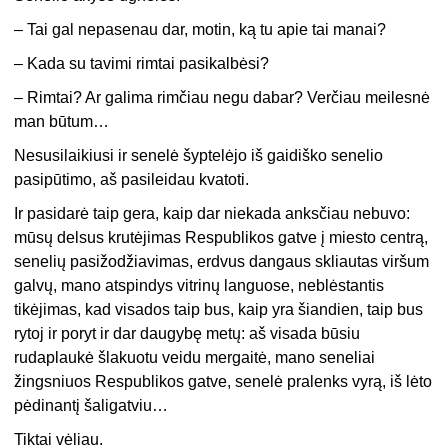
– Tai gal nepasenau dar, motin, ką tu apie tai manai?
– Kada su tavimi rimtai pasikalbėsi?
– Rimtai? Ar galima rimčiau negu dabar? Verčiau meilesnė
man būtum…
Nesusilaikiusi ir senelė šyptelėjo iš gaidiško senelio
pasipūtimo, aš pasileidau kvatoti.
Ir pasidarė taip gera, kaip dar niekada anksčiau nebuvo:
mūsų delsus krutėjimas Respublikos gatve į miesto centrą,
senelių pasižodžiavimas, erdvus dangaus skliautas viršum
galvų, mano atspindys vitrinų languose, neblėstantis
tikėjimas, kad visados taip bus, kaip yra šiandien, taip bus
rytoj ir poryt ir dar daugybę metų: aš visada būsiu
rudaplaukė šlakuotu veidu mergaitė, mano seneliai
žingsniuos Respublikos gatve, senelė pralenks vyrą, iš lėto
pėdinantį šaligatviu…
Tiktai vėliau.