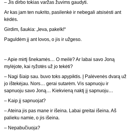
– Jis dirbo tokias varžas žuvims gaudyti.
Ar kas jam ten nukrito, pasilenkė ir nebegali atsisėsti ant
kėdės.
Girdim, šaukia: „Ieva, pakelk!“
Paguldėm jį ant lovos, o jis ir užgeso.
– Apie mirtį šnekamės… O meilė? Ar labai savo Joną
mylėjote, kai ryžotės už jo tekėti?
– Nagi šiaip sau. buvo toks apypiktis. Į Palėvenės dvarą už
jo ištekėjau. Nors… gerai sutarėm. Vis sapnuoju ir
sapnuoju savo Joną… Kiekvieną naktį jį sapnuoju…
– Kaip jį sapnuojat?
– Ateina jis pas mane ir išeina. Labai greitai išeina. Aš
palieku namie, o jis išeina.
– Nepabučiuoja?