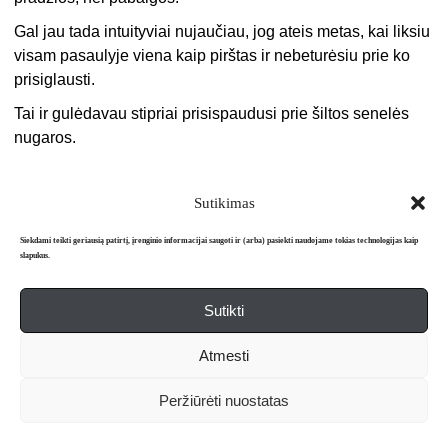
Gal jau tada intuityviai nujaučiau, jog ateis metas, kai liksiu
visam pasaulyje viena kaip pirštas ir nebeturėsiu prie ko
prisiglausti.
Tai ir gulėdavau stipriai prisispaudusi prie šiltos senelės
nugaros.
Sutikimas
O naktį…
Ypač kai gulėdavau viena lovoje.
Siekdami teikti geriausią patirtį, įrenginio informacijai saugoti ir (arba) pasiekti naudojame tokias technologijas kaip
slapukus.
Atsisėsdavau ir imdavau kumšteliais tvatinti niekam tikusią
savo makaulę, kad ji nieko nesupranta…
Sutikti
Nustodavau tiktai tada, kai įskausdavo kumšteliai ir iki
Atmesti
ašarų gaila pačiai savęs pasidarydavo.
Tuomet guldydavau plaukais apsklidusią galvą ant sunertų
Peržiūrėti nuostatas
rankų, bandydavau ramintis: ko šėlsti, durnele, ko dabar
graudiniesi?