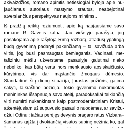
akivaizdžios, romano apimtis netiesiogiai byloja apie nu­
jaučiamus autoriaus mąstymo srau­tus, neabejotinai
atversiančius pers­pektyvas naujoms mintims…
Iš pradžių reiktų reziumuoti, apie ką naujausiame savo
romane R. Ga­velis kalba. Jau viršelyje parašyta, jog
pasakojama apie rašytoją Rimą Vizbarą, atradusį ypatingą
būdą gy­venimą padaryti pakenčiamą – tai savižuda arba
viltis, jog būsi pa­smaugtas bemiegantis. Vadinasi, me­
tafiziniu mėšlu užverstame pasau­lyje galutinai nieko
nebeliko, kas bū­tų verta nors menkiausio apsiskaičiusio,
kūrybingo, vis dar mąstan­čio žmogaus dėmesio.
Standartinė šių dienų situacija, Įprastas požiūris, galima
sakyti, laikraštinė pozicija. Tokio gyvenimo nukamuotas
meni­ninkas išsapnuoja savo ateitį, para­doksaliai teikiančią
viltį numirti nu­kankintam kaip postmodernistiniam Kristui,
atkentėjusiam už supuvu­sio pasaulio nuodėmes, ar savižu­
džiui Odinui; tačiau perėjęs devynis pragaro ratus Vizbara–
šamanas grįž­ta į dvokiančią visatos subinę neži­nia ko, gal