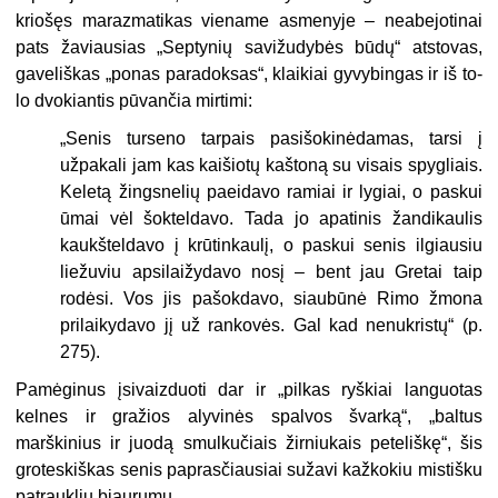
kriošęs marazmatikas viename as­menyje – neabejotinai
pats žaviau­sias „Septynių savižudybės būdų“ atstovas,
gaveliškas „ponas para­doksas“, klaikiai gyvybingas ir iš to­
lo dvokiantis pūvančia mirtimi:
„
Senis turseno tarpais pasišokinėdamas, tarsi į
užpakali jam kas kaišiotų kaštoną su visais spygliais.
Keletą žingsnelių paei­davo ramiai ir lygiai, o paskui
ūmai vėl šokteldavo. Tada jo apatinis žandikaulis
kaukšteldavo į krūtinkaulį, o paskui senis ilgiausiu
liežuviu apsilaižydavo nosį – bent jau Gretai taip
rodėsi. Vos jis pašokdavo, siaubūnė Rimo žmona
prilaikydavo jį už rankovės. Gal kad nenukristų“ (p.
275).
Pamėginus įsivaizduoti dar ir „pil­kas ryškiai languotas
kelnes ir gra­žios alyvinės spalvos švarką“, „baltus
marškinius ir juodą smulkučiais žir­niukais peteliškę“, šis
groteskiškas senis paprasčiausiai sužavi kažko­kiu mistišku
patraukliu bjaurumu.