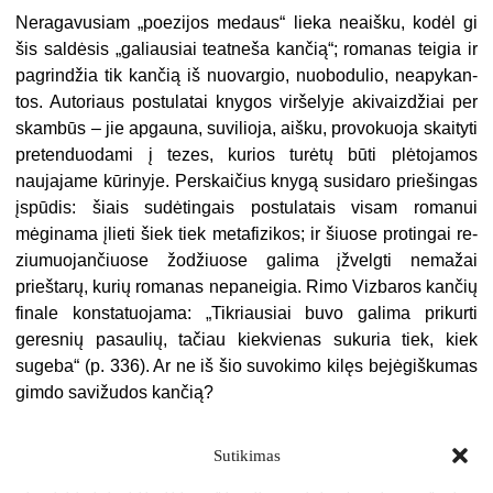
Neragavusiam „poezijos medaus“ lieka neaišku, kodėl gi
šis saldėsis „galiausiai teatneša kančią“; roma­nas teigia ir
pagrindžia tik kančią iš nuovargio, nuobodulio, neapykan­
tos. Autoriaus postulatai knygos vir­šelyje akivaizdžiai per
skambūs – jie apgauna, suvilioja, aišku, pro­vokuoja skaityti
pretenduodami į te­zes, kurios turėtų būti plėtojamos
naujajame kūrinyje. Perskaičius knygą susidaro priešingas
įspūdis: šiais sudėtingais postulatais visam romanui
mėginama įlieti šiek tiek metafizikos; ir šiuose protingai re­
ziumuojančiuose žodžiuose galima
įžvelgti nemažai
prieštarų, kurių ro­manas nepaneigia. Rimo Vizbaros kančių
finale konstatuojama: „Tik­riausiai buvo galima prikurti
geres­nių pasaulių, tačiau kiekvienas su­kuria tiek, kiek
sugeba“ (p. 336). Ar ne iš šio suvokimo kilęs bejėgišku­mas
gimdo savižudos kančią?
Sutikimas