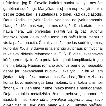
užsiminta, jog R. Gavelio kūrinius sunku skaityti, nes šie
ganėtinai sudėtingi. Manyčiau, ir š| romaną skaityti sunku,
bet ne todėl, kad jis sudėtingas, o todėl, kad daugiažodis.
Daugiažodis, ne įvairiažodis, vadinasi, ne įvairiaprasmis.
Daugiažodiškumas vargina, nes už tų žodžių kartais nieko
nau­ja nėra. Esi priverstas skaityti vis tą patį, autoriui
improvizuojant vis ta pačia tema, tuo pačiu instrumentu ir
vis ta pačia tonacija. Čia aki­vaizdžiai ne tas sudėtingumas,
ku­rio dar XX a. viduryje iš talentingo autoriaus primygtinai
reikalavo di­dysis reformatorius T. S. Eliotas, akcentavęs
kūrėjo erudiciją ir aštrų protą, laiduojantį komplikuotą ir gilų
meninį tekstą. Naujojo romano autorius pernelyg nepasitiki
dabar jau pakankamai nuovokiu skaityto­ju ir bruka jam
įkyrias ir taip aiškiai numanomas išvadas: „Rimo Vizbaros
kūnas buvo nedėkingas tarsi moteris, tarsi kokia amžinoji
žmo­na – jis vien ėmė ir ėmė, nieko mai­nais neduodamas.
Deja, su tokia metafiziška žmona nebuvo įmano­ma nė
išsiskirti – su
savo kūnu pri­valėjai išgyventi visą savo
gyveni­mą
“ (p. 304; kurs. mano – I.
Ž.).
Tekstas plečiasi,