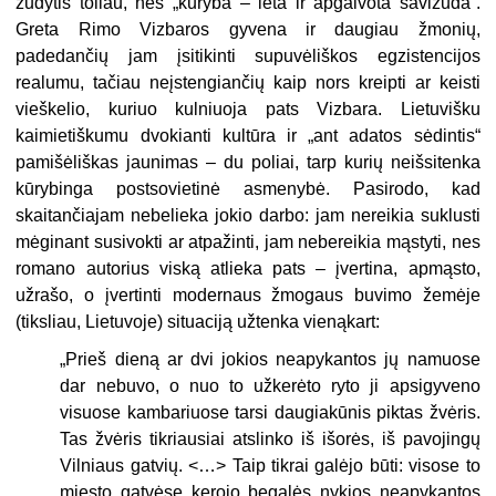
žudytis toliau, nes „kūry­ba – lėta ir apgalvota savižuda“.
Gre­ta Rimo Vizbaros gyvena ir daugiau žmonių,
padedančių jam įsitikinti supuvėliškos egzistencijos
realumu, tačiau neįstengiančių kaip nors kreipti ar keisti
vieškelio, kuriuo kul­niuoja pats Vizbara. Lietuvišku
kaimietiškumu dvokianti kultūra ir „ant adatos sėdintis“
pamišėliškas jauni­mas – du poliai, tarp kurių neišsi­tenka
kūrybinga postsovietinė as­menybė. Pasirodo, kad
skaitančia­jam nebelieka jokio darbo: jam nerei­kia suklusti
mėginant susivokti ar atpažinti, jam nebereikia mąstyti, nes
romano autorius viską atlieka pats – įvertina, apmąsto,
užrašo, o įvertinti modernaus žmogaus buvimo žemėje
(tiksliau, Lietuvoje) situaci­ją užtenka vienąkart:
„
Prieš dieną ar dvi jokios neapykantos jų namuose
dar nebuvo, o nuo to užkerė­to ryto ji apsigyveno
visuose kambariuose tarsi daugiakūnis piktas žvėris.
Tas žvė­ris tikriausiai atslinko iš išorės, iš pavojin­gų
Vilniaus gatvių. <…> Taip tikrai galė­jo būti: visose to
miesto gatvėse kerojo begalės nykios neapykantos