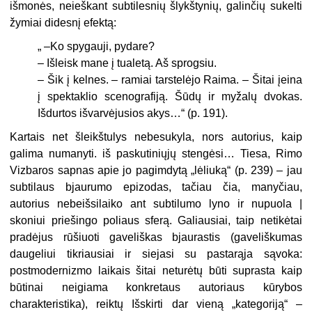
išmonės, neieš­kant subtilesnių šlykštynių, galin­čių sukelti
žymiai didesnį efektą:
„ –
Ko spygauji, pydare?
–
Išleisk mane į tualetą. Aš sprogsiu.
–
Šik į kelnes. – ramiai tarstelėjo Rai­ma. – Šitai įeina
į spektaklio scenografiją. Šūdų ir myžalų dvokas.
Išdurtos išvarvė­jusios akys…“ (p. 191).
Kartais net šleikštulys nebesukyla, nors autorius, kaip
galima numanyti. iš paskutiniųjų stengėsi… Tiesa, Rimo
Vizbaros sapnas apie jo pagimdytą „lėliuką“ (p. 239) – jau
subtilaus bjaurumo epizodas, tačiau čia, manyčiau,
autorius nebeišsilaiko ant subtilumo lyno ir nupuola |
skoniui priešingo poliaus sferą. Ga­liausiai, taip netikėtai
pradėjus rū­šiuoti gaveliškas bjaurastis (gave­liškumas
daugeliui tikriausiai ir siejasi su pastarąja sąvoka:
postmoderniz­mo laikais šitai neturėtų būti su­prasta kaip
būtinai neigiama konkretaus autoriaus kūrybos
charakteristika), reiktų Išskirti dar vieną „kategoriją“ –