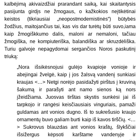
kalbėjimą akivaizdžiai prarandant saiką, kai skaitantysis
pasijunta girdįs ne žmogaus, o kažkokios neįtikėtinai
keistos (tikriausiai „neopostmodernistinės“) būtybės
žodžius, maitojančius tai, kas vis dar turėtų būti suvo,iama
kaip žmogiškkumo dalis, maloni ar nemaloni, tačiau
žmogiška, ne kompiu­teriška, balandiška ar skruzdėliška.
Turiu galvoje nepagydomai sergančios Noros paskutinį
triuką:
„
Nora išsikėsnojusi gulėjo kvapioje vonioje ir
abejingai žvelgė, kaip į jos žalsvą vandenį sunkiasi
kraujas <…> Netgi norėjo pasidažyti pirštus į kruviną
šakumą ir parašyti ant namo sienos ką nors
įžeidžiama. Juosvas tirštas skystis sunkėsi jai iš
tarpkojo ir rangėsi keisčiausiais vinguriais, pamaži
guldamas ant vonios dugno. Iš to sukrešusio kraujo
ornamentų buvo galiam burti kaip iš kavos tirščių. <…
> Sukrovus blauzdas ant vonios kraštų, šlykščiai
išsižergus kėpsoti karštame vandenyje ir