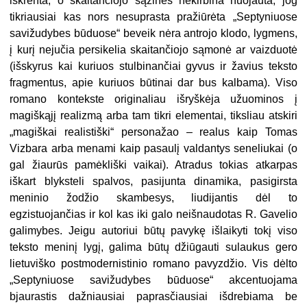
iškrenta, o skaitančiojo sąžinės nekirbina nuojauta, jog
tikriausiai kas nors nesuprasta pražiūrėta „Septyniuose
savižudybes būduose“ beveik nėra antrojo klodo, lygmens,
į kurį nejučia persikelia skaitančiojo sąmonė ar vaizduotė
(išskyrus kai kuriuos stulbinančiai gyvus ir žavius teksto
fragmentus, apie kuriuos būtinai dar bus kalbama). Viso
romano kontekste originaliau išryškėja užuominos į
magiškąjį realizmą arba tam tikri elementai, tiksliau atskiri
„magiškai realistiški“ personažao – realus kaip Tomas
Vizbara arba menami kaip pasaulį valdantys seneliukai (o
gal žiaurūs pamėkliški vaikai). Atradus tokias atkarpas
iškart blyksteli spalvos, pasijunta dinamika, pasigirsta
meninio žodžio skambesys, liudijantis dėl to
egzistuojančias ir kol kas iki galo neišnaudotas R. Gavelio
galimybes. Jeigu autoriui būtų pavykę išlaikyti tokį viso
teksto meninį lygį, galima būtų džiūgauti sulaukus gero
lietu­viško postmodernistinio romano pa­vyzdžio. Vis dėlto
„Septyniuose savi­žudybes būduose“ akcentuojama
bjaurastis dažniausiai paprasčiau­siai išdrebiama be