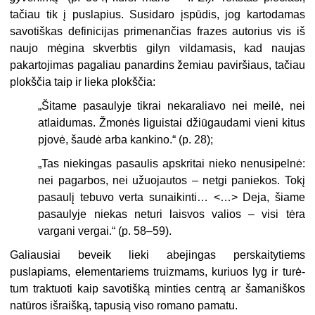
tačiau tik į puslapius. Susidaro įspūdis, jog kartoda­mas
savotiškas definicijas prime­nančias frazes autorius vis iš
naujo mėgina skverbtis gilyn vildamasis, kad naujas
pakartojimas pagaliau panardins žemiau paviršiaus, tačiau
plokščia taip ir lieka plokščia:
„
Šitame pasaulyje tikrai nekaraliavo nei meilė, nei
atlaidumas. Žmonės liguistai džiūgaudami vieni kitus
pjovė, šaudė ar­ba kankino.“ (p. 28);
„
Tas niekingas pasaulis apskritai nieko nenusipelnė:
nei pagarbos, nei užuojau­tos – netgi paniekos. Tokį
pasaulį tebuvo verta sunaikinti… <…> Deja, šiame
pa­saulyje niekas neturi laisvos valios – visi tėra
vargani vergai.“ (p. 58–59).
Galiausiai beveik lieki abejingas perskaitytiems
puslapiams, elementa­riems truizmams, kuriuos lyg ir turė­
tum traktuoti kaip savotišką minties centrą ar šamaniškos
natūros išraiš­ką, tapusią viso romano pamatu.