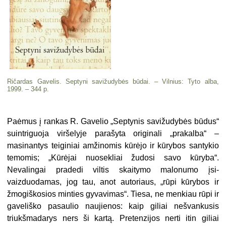
Ričardas Gavelis. Septyni savižudybės būdai. – Vilnius: Tyto alba,
1999. – 344 p.
Paėmus į rankas R. Gavelio „Sep­tynis savižudybės būdus“
suintri­guoja viršelyje parašyta originali „prakalba“ –
masinantys teiginiai amžinomis kūrėjo ir kūrybos santykio
temomis; „Kūrėjai nuosekliai žudosi savo kūryba“.
Nevalingai pra­dedi viltis skaitymo malonumo įsi­
vaizduodamas, jog tau, anot auto­riaus, „rūpi kūrybos ir
žmogiškosios minties gyvavimas“. Tiesa, ne men­kiau rūpi ir
gaveliško pasaulio nau­jienos: kaip giliai nešvankusis
triukš­madarys ners ši kartą. Pretenzijos nerti itin giliai