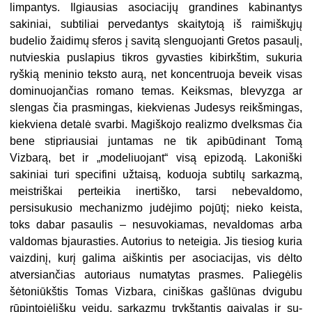
limpantys. Ilgiausias asociacijų gran­dines kabinantys
sakiniai, subtiliai pervedantys skaitytoją iš raimiškųjų
budelio žaidimų sferos į savitą slenguojanti Gretos pasaulį,
nu­tvieskia puslapius tikros gyvasties kibirkštim, sukuria
ryškią meninio teksto aurą, net koncentruoja be­veik visas
dominuojančias romano temas. Keiksmas, blevyzga ar
slen­gas čia prasmingas, kiekvienas Jude­sys reikšmingas,
kiekviena detalė svarbi. Magiškojo realizmo dvelks­mas čia
bene stipriausiai juntamas ne tik apibūdinant Tomą
Vizbarą, bet ir „modeliuojant“ visą epizodą. Lakoniški
sakiniai turi specifini už­taisą, koduoja subtilų sarkazmą,
meistriškai perteikia inertiško, tar­si nebevaldomo,
persisukusio me­chanizmo judėjimo pojūtį; nieko keista,
toks dabar pasaulis – nesu­vokiamas, nevaldomas arba
valdo­mas bjaurasties. Autorius to netei­gia. Jis tiesiog kuria
vaizdinį, kurį galima aiškintis per asociacijas, vis dėlto
atversiančias
autoriaus numa­tytas prasmes. Paliegėlis
šėtoniūkštis Tomas Vizbara, ciniškas gašlū­nas dvigubu
rūpintojėlišku veidu, sarkazmu trykštantis gaivalas ir su­