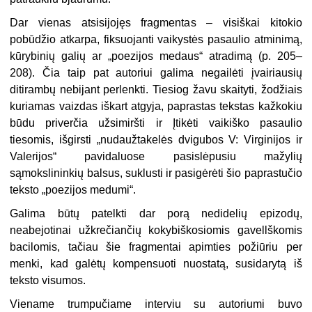
Dar vienas atsisijojęs fragmentas – visiškai kitokio
pobūdžio atkarpa, fiksuojanti vaikystės pasaulio atmi­nimą,
kūrybinių galių ar „poezijos medaus“ atradimą (p. 205–
208). Čia taip pat autoriui galima negailėti įvairiausių
ditirambų nebijant per­lenkti. Tiesiog žavu skaityti, žodžiais
kuriamas vaizdas iškart atgyja, pa­prastas tekstas kažkokiu
būdu pri­verčia užsimiršti ir Įtikėti vaikiško pasaulio
tiesomis, išgirsti „nudaužtakelės dvigubos V: Virginijos ir
Va­lerijos“ pavidaluose pasislėpusiu mažylių
sąmokslininkių balsus, su­klusti ir pasigėrėti šio paprastučio
teksto „poezijos medumi“.
Galima būtų patelkti dar porą ne­didelių epizodų,
neabejotinai užkre­čiančių kokybiškosiomis gavellškomis
bacilomis, tačiau šie fragmentai apimties požiūriu per
menki, kad galėtų kompensuoti nuostatą, susi­darytą iš
teksto visumos.
Viename trumpučiame interviu su autoriumi buvo