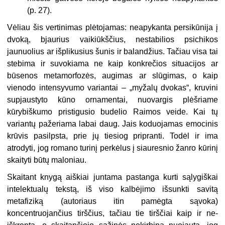
(p. 27).
Vėliau šis vertinimas plėtojamas: neapykanta persikūnija į
dvoką, bjaurius vaikiūkščius, nestabilios psichikos
jaunuolius ar išplikusius šunis ir balandžius. Tačiau visa tai
stebima ir suvokiama ne kaip konk­rečios situacijos ar
būsenos meta­morfozės, augimas ar slūgimas, o kaip
vienodo intensyvumo variantai – „myžalų dvokas“, kruvini
supjaus­tyto kūno ornamentai, nuovargis plėšriame
kūrybiškumo pristigusio budelio Raimos veide. Kai tų
varian­tų pažeriama labai daug. Jais ko­duojamas emocinis
krūvis pasilpsta, prie jų tiesiog pripranti. Todėl ir ima
atrodyti, jog romano turinį perkė­lus į siauresnio žanro kūrinį
skaity­ti būtų maloniau.
Skaitant knygą aiškiai juntama pa­stanga kurti sąlygiškai
intelektualų tekstą, iš viso kalbėjimo išsunkti sa­vitą
metafiziką (autoriaus itin pa­mėgta sąvoka)
koncentruojančius tirščius, tačiau tie tirščiai kaip ir ne­