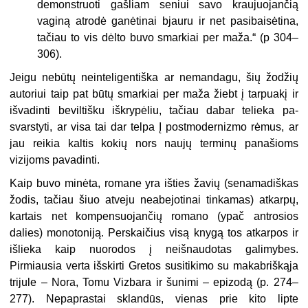
demonstruoti gašliam seniui savo kraujuojančią
vaginą atrodė ganėtinai bjauru ir net pasibaisėtina,
tačiau to vis dėlto buvo smarkiai per maža.“ (p 304–
306).
Jeigu nebūtų neinteligentiška ar nemandagu, šių žodžių
autoriui taip pat būtų smarkiai per maža žiebt į tarpuakį ir
išvadinti beviltišku iš­krypėliu, tačiau dabar telieka pa­
svarstyti, ar visa tai dar telpa Į post­modernizmo rėmus, ar
jau reikia kaltis kokių nors naujų terminų pa­našioms
vizijoms pavadinti.
Kaip buvo minėta, romane yra iš­ties žavių (senamadiškas
žodis, ta­čiau šiuo atveju neabejotinai tinka­mas) atkarpų,
kartais net kompensuojančių romano (ypač antrosios
dalies) monotoniją. Perskaičius visą knygą tos atkarpos ir
išlieka kaip nuorodos į neišnaudotas galimybes.
Pirmiausia verta išskirti Gretos su­sitikimo su makabriškąja
trijule – Nora, Tomu Vizbara ir šunimi – epi­zodą (p. 274–
277). Nepaprastai sklandūs, vienas prie kito lipte