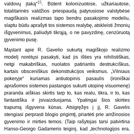
15
valdovų įtaką“
. Būtent kolonizuotose, užkariautose,
totalitarinės valdžios priespaudą patyrusiose valstybėse
magiškasis realizmas tapo bendru pasakojimo modeliu,
slaptu būdu aprašyti tos sistemos realybę, atskleisti žmonių
išgyvenimus, paliudyti tikrąją, o ne pavyzdinę, cenzūruotą
gyvenimo pusę.
Mąstant apie R. Gavelio sukurtą magiškojo realizmo
modelį norėtųsi pasakyti, kad jis išties yra nihilistiškas,
netgi makabriškas, nuolatos patiriantis destrukciškus,
kartais obsceniškus dekonstrukcijos veiksmus. „Vilniaus
pokeryje“ kuriamas antiutopinis pasaulis (ironiškai
aprašomos sistemos pastangos sukurti utopinę visuomenę)
praranda aiškias skirtis tarp to, kas realu, tikra, ir to, kas
fantastiška ir įsivaizduojama. Ypatingai šios skirties
trapumą išgyvena kūnas. Atsigręžęs į jį, R. Gavelis
stengiasi perprasti blogio prigimtį, priartėti prie amžinosios
gyvenimo ir mirties temos. (Taip rašytojas tarsi patvirtina
Hanso-Georgo Gadamerio teiginį, kad „technologijos era,