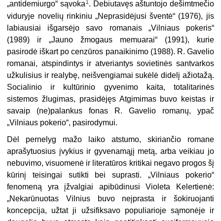
1
„antidemiurgo“ sąvoka
. Debiutavęs aštuntojo dešimtmečio
viduryje novelių rinkiniu „Neprasidėjusi šventė“ (1976), jis
labiausiai išgarsėjo savo romanais „Vilniaus pokeris“
(1989) ir „Jauno žmogaus memuarai“ (1991), kurie
pasirodė iškart po cenzūros panaikinimo (1988). R. Gavelio
romanai, atspindintys ir atveriantys sovietinės santvarkos
užkulisius ir realybę, neišvengiamai sukėlė didelį ažiotažą.
Socialinio ir kultūrinio gyvenimo kaita, totalitarinės
sistemos žlugimas, prasidėjęs Atgimimas buvo keistas ir
savaip (ne)palankus fonas R. Gavelio romanų, ypač
„Vilniaus pokerio“, pasirodymui.
Dėl pernelyg mažo laiko atstumo, skiriančio romane
aprašytuosius įvykius ir gyvenamąjį metą, arba veikiau jo
nebuvimo, visuomenė ir literatūros kritikai negavo progos šį
kūrinį teisingai sutikti bei suprasti. „Vilniaus pokerio“
fenomeną yra įžvalgiai apibūdinusi Violeta Kelertienė:
„Nekarūnuotas Vilnius buvo neįprasta ir šokiruojanti
koncepcija, užtat ji užsifiksavo populiarioje sąmonėje ir