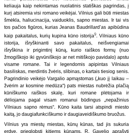
keliauja kaip nekintamas nuolatinis statiškas pagrindas, į
kurį atsiremia visi romano veikėjai. Vilnius gali būti miestas
šmėkla, haliucinacija, vaiduoklis, sapno miestas. Ir tai vis
tos pačios figūros, kurias Jeanas Baudrillard’as apibūdina
9
kaip pakaitalus, kurių kupina kūno istorija
. Vilniaus kūno
istorija, išryškinanti savo pakaitalus, neišvengiamai
išryškina ir prigimtinį kūną, kurio raiškos formų (nuo
žmogiškojo iki gyvūniškojo ar net mitiškojo pavidalo) apstu
visame romane. Tai ir legendomis apipintas Vilniaus
basiliskas, merdintis žvėris, slibinas, o kartais tiesiog senis.
Pagrindinio veikėjo Vargalio apmąstomas („kuo jį laikau –
žvėrim ar kosmine medūza“) pats miestas nubrėžia plačią
kūniškumo raiškos skalę, kuri romane plėtojama ir
dėliojama pagal visam romanui būdingus „nepažinius
Vilniaus sapno rėmus“. Kūno kaita tarsi atspindi miesto
kaitą, jo daugiafunkciškumo ir daugiaveidiškumo bruožus.
Vilnius yra miestų miestas, kūnų kūnas, tad jis sukuria
erdvę, prieglobstį kitiems kūnams. R. Gavelio aprašyti