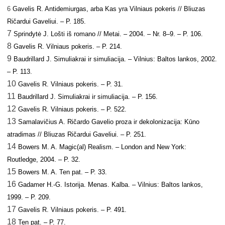
6
Gavelis R. Antidemiurgas, arba Kas yra Vilniaus pokeris // Bliuzas
Ričardui Gaveliui. – P. 185.
7
Sprindytė J. Lošti iš romano // Metai. – 2004. – Nr. 8–9. – P. 106.
8
Gavelis R. Vilniaus pokeris. – P. 214.
9
Baudrillard J. Simuliakrai ir simuliacija. – Vilnius: Baltos lankos, 2002.
– P. 113.
10
Gavelis R. Vilniaus pokeris. – P. 31.
11
Baudrillard J. Simuliakrai ir simuliacija. – P. 156.
12
Gavelis R. Vilniaus pokeris. – P. 522.
13
Samalavičius A. Ričardo Gavelio proza ir dekolonizacija: Kūno
atradimas // Bliuzas Ričardui Gaveliui. – P. 251.
14
Bowers M. A. Magic(al) Realism. – London and New York:
Routledge, 2004. – P. 32.
15
Bowers M. A. Ten pat. – P. 33.
16
Gadamer H.-G. Istorija. Menas. Kalba. – Vilnius: Baltos lankos,
1999. – P. 209.
17
Gavelis R. Vilniaus pokeris. – P. 491.
18
Ten pat. – P. 77.