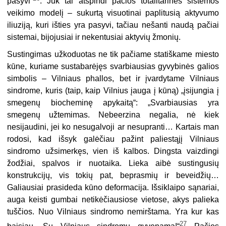
pasyvi“
. Juk tai atspindi pačios totalitarinės sistemos
veikimo modelį – sukurtą visuotinai paplitusią aktyvumo
iliuziją, kuri išties yra pasyvi, tačiau nešanti naudą pačiai
sistemai, bijojusiai ir nekentusiai aktyvių žmonių.
Sustingimas užkoduotas ne tik pačiame statiškame miesto
kūne, kuriame sustabarėjęs svarbiausias gyvybinės galios
simbolis – Vilniaus phallos, bet ir įvardytame Vilniaus
sindrome, kuris (taip, kaip Vilnius įauga į kūną) „įsijungia į
smegenų biocheminę apykaitą“: „Svarbiausias yra
smegenų užtemimas. Nebeerzina negalia, nė kiek
nesijaudini, jei ko nesugalvoji ar nesupranti… Kartais man
rodosi, kad išsyk galėčiau pažint paliestąjį Vilniaus
sindromo užsimerkęs, vien iš kalbos. Dingsta vaizdingi
žodžiai, spalvos ir nuotaika. Lieka aibė sustingusių
konstrukcijų, vis tokių pat, beprasmių ir beveidžių…
Galiausiai prasideda kūno deformacija. Išsiklaipo sąnariai,
auga keisti gumbai netikėčiausiose vietose, akys palieka
tuščios. Nuo Vilniaus sindromo nemirštama. Yra kur kas
27