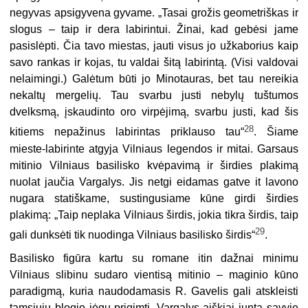
negyvas apsigyvena gyvame. „Tasai grožis geometriškas ir
slogus – taip ir dera labirintui. Žinai, kad gebėsi jame
pasislėpti. Čia tavo miestas, jauti visus jo užkaborius kaip
savo rankas ir kojas, tu valdai šitą labirintą. (Visi valdovai
nelaimingi.) Galėtum būti jo Minotauras, bet tau nereikia
nekaltų mergelių. Tau svarbu justi nebylų tuštumos
dvelksmą, įskaudinto oro virpėjimą, svarbu justi, kad šis
28
kitiems nepažinus labirintas priklauso tau“
. Šiame
mieste-labirinte atgyja Vilniaus legendos ir mitai. Garsaus
mitinio Vilniaus basilisko kvėpavimą ir širdies plakimą
nuolat jaučia Vargalys. Jis netgi eidamas gatve it lavono
nugara statiškame, sustingusiame kūne girdi širdies
plakimą: „Taip neplaka Vilniaus širdis, jokia tikra širdis, taip
29
gali dunksėti tik nuodinga Vilniaus basilisko širdis“
.
Basilisko figūra kartu su romane itin dažnai minimu
Vilniaus slibinu sudaro vientisą mitinio – maginio kūno
paradigmą, kuria naudodamasis R. Gavelis gali atskleisti
tamsiųjų blogio jėgų prigimtį. Vargalys aiškiai junta savyje