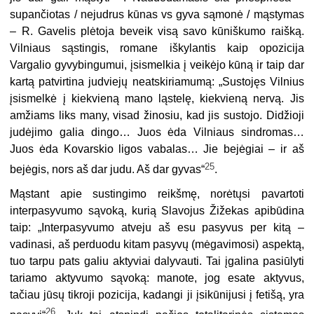
supančiotas / nejudrus kūnas vs gyva sąmonė / mąstymas
– R. Gavelis plėtoja beveik visą savo kūniškumo raišką.
Vilniaus sąstingis, romane iškylantis kaip opozicija
Vargalio gyvybingumui, įsismelkia į veikėjo kūną ir taip dar
kartą patvirtina judviejų neatskiriamumą: „Sustojęs Vilnius
įsismelkė į kiekvieną mano ląstelę, kiekvieną nervą. Jis
amžiams liks many, visad žinosiu, kad jis sustojo. Didžioji
judėjimo galia dingo… Juos ėda Vilniaus sindromas…
Juos ėda Kovarskio ligos vabalas… Jie bejėgiai – ir aš
25
bejėgis, nors aš dar judu. Aš dar gyvas“
.
Mąstant apie sustingimo reikšmę, norėtųsi pavartoti
interpasyvumo sąvoką, kurią Slavojus Žižekas apibūdina
taip: „Interpasyvumo atveju aš esu pasyvus per kitą –
vadinasi, aš perduodu kitam pasyvų (mėgavimosi) aspektą,
tuo tarpu pats galiu aktyviai dalyvauti. Tai įgalina pasiūlyti
tariamo aktyvumo sąvoką: manote, jog esate aktyvus,
tačiau jūsų tikroji pozicija, kadangi ji įsikūnijusi į fetišą, yra
26