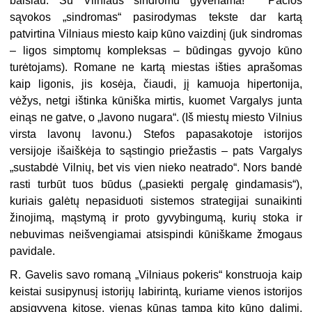
baisiau. Su Vilniaus sindromu gyvenama!“
Pačios
sąvokos „sindromas“ pasirodymas tekste dar kartą
patvirtina Vilniaus miesto kaip kūno vaizdinį (juk sindromas
– ligos simptomų kompleksas – būdingas gyvojo kūno
turėtojams). Romane ne kartą miestas išties aprašomas
kaip ligonis, jis kosėja, čiaudi, jį kamuoja hipertonija,
vėžys, netgi ištinka kūniška mirtis, kuomet Vargalys junta
einąs ne gatve, o „lavono nugara“. (Iš miestų miesto Vilnius
virsta lavonų lavonu.) Stefos papasakotoje istorijos
versijoje išaiškėja to sąstingio priežastis – pats Vargalys
„sustabdė Vilnių, bet vis vien nieko neatrado“. Nors bandė
rasti turbūt tuos būdus („pasiekti pergalę gindamasis“),
kuriais galėtų nepasiduoti sistemos strategijai sunaikinti
žinojimą, mąstymą ir proto gyvybingumą, kurių stoka ir
nebuvimas neišvengiamai atsispindi kūniškame žmogaus
pavidale.
R. Gavelis savo romaną „Vilniaus pokeris“ konstruoja kaip
keistai susipynusį istorijų labirintą, kuriame vienos istorijos
apsigyvena kitose, vienas kūnas tampa kito kūno dalimi,