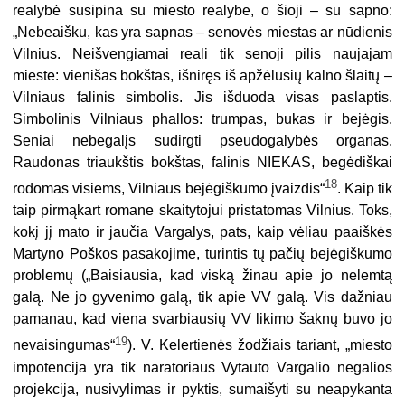
realybė susipina su miesto realybe, o šioji – su sapno:
„Nebeaišku, kas yra sapnas – senovės miestas ar nūdienis
Vilnius. Neišvengiamai reali tik senoji pilis naujajam
mieste: vienišas bokštas, išniręs iš apžėlusių kalno šlaitų –
Vilniaus falinis simbolis. Jis išduoda visas paslaptis.
Simbolinis Vilniaus phallos: trumpas, bukas ir bejėgis.
Seniai nebegalįs sudirgti pseudogalybės organas.
Raudonas triaukštis bokštas, falinis NIEKAS, begėdiškai
18
rodomas visiems, Vilniaus bejėgiškumo įvaizdis“
. Kaip tik
taip pirmąkart romane skaitytojui pristatomas Vilnius. Toks,
kokį jį mato ir jaučia Vargalys, pats, kaip vėliau paaiškės
Martyno Poškos pasakojime, turintis tų pačių bejėgiškumo
problemų („Baisiausia, kad viską žinau apie jo nelemtą
galą. Ne jo gyvenimo galą, tik apie VV galą. Vis dažniau
pamanau, kad viena svarbiausių VV likimo šaknų buvo jo
19
nevaisingumas“
). V. Kelertienės žodžiais tariant, „miesto
impotencija yra tik naratoriaus Vytauto Vargalio negalios
projekcija, nusivylimas ir pyktis, sumaišyti su neapykanta