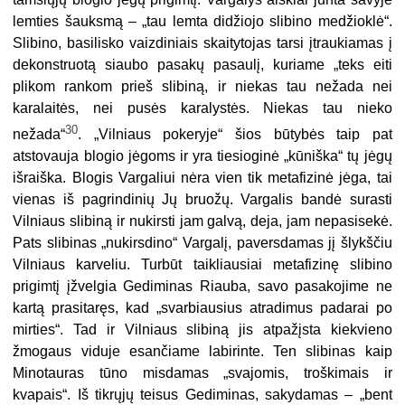
lemties šauksmą – „tau lemta didžiojo slibino medžioklė“.
Slibino, basilisko vaizdiniais skaitytojas tarsi įtraukiamas į
dekonstruotą siaubo pasakų pasaulį, kuriame „teks eiti
plikom rankom prieš slibiną, ir niekas tau nežada nei
karalaitės, nei pusės karalystės. Niekas tau nieko
30
nežada“
. „Vilniaus pokeryje“ šios būtybės taip pat
atstovauja blogio jėgoms ir yra tiesioginė „kūniška“ tų jėgų
išraiška. Blogis Vargaliui nėra vien tik metafizinė jėga, tai
vienas iš pagrindinių Jų bruožų. Vargalis bandė surasti
Vilniaus slibiną ir nukirsti jam galvą, deja, jam nepasisekė.
Pats slibinas „nukirsdino“ Vargalį, paversdamas jį šlykščiu
Vilniaus karveliu. Turbūt taikliausiai metafizinę slibino
prigimtį įžvelgia Gediminas Riauba, savo pasakojime ne
kartą prasitaręs, kad „svarbiausius atradimus padarai po
mirties“. Tad ir Vilniaus slibiną jis atpažįsta kiekvieno
žmogaus viduje esančiame labirinte. Ten slibinas kaip
Minotauras tūno misdamas „svajomis, troškimais ir
kvapais“. Iš tikrųjų teisus Gediminas, sakydamas – „bent