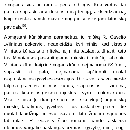
žmogaus siela ir kaip – gėris ir blogis. Kita vertus, tai
galima suprasti tarsi dekonstruotą teoriją, atskleidžiančią,
kaip miestas transformavo žmogų ir suteikė jam kitonišką
38
pavidalą
.
Apmąstant kūniškumo parametrus, jų raišką R. Gavelio
„Vilniaus pokeryje“, neapleidžia įkyri mintis, kad tikrasis
Vilniaus kūnas taip ir lieka neįminta paslaptis, tūnanti kaip
tas Minotauras paslaptingame miesto ir minčių labirinte.
Vilniaus kūno, kaip ir žmogaus kūno, neįmanoma iššifruoti,
suprasti iki galo, neįmanoma apčiuopti nuolat
išsprūstančios gyvybės esencijos. R. Gavelis savo mieste
talpina praeities mitinius kūnus, slaptuosius ir, žinoma,
pačius tikriausius geismo objektus – vyro ir moters kūnus.
Visi jie lošia (ir drauge siūlo lošti skaitytojui) beprotišką
miesto, tapatybės, gyvybės ir jos paslapties pokerį. Jie
nuolat klaidžioja miesto, savo ir kitų žmonių sąmonės
labirintais. R. Gavelis šiuo romanu bandė atskleisti
utopines Vargalio pastangas perprasti gyvybę, mirtį, blogį.