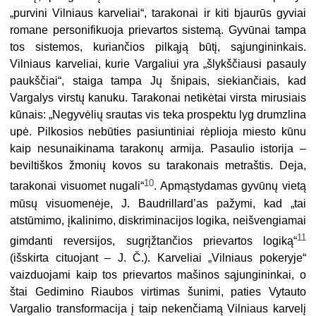
„purvini Vilniaus karveliai“, tarakonai ir kiti bjaurūs gyviai
romane personifikuoja prievartos sistemą. Gyvūnai tampa
tos sistemos, kuriančios pilkąją būtį, sąjungininkais.
Vilniaus karveliai, kurie Vargaliui yra „šlykščiausi pasauly
paukščiai“, staiga tampa Jų šnipais, siekiančiais, kad
Vargalys virstų kanuku. Tarakonai netikėtai virsta mirusiais
kūnais: „Negyvėlių srautas vis teka prospektu lyg drumzlina
upė. Pilkosios nebūties pasiuntiniai rėplioja miesto kūnu
kaip nesunaikinama tarakonų armija. Pasaulio istorija –
beviltiškos žmonių kovos su tarakonais metraštis. Deja,
10
tarakonai visuomet nugali“
. Apmąstydamas gyvūnų vietą
mūsų visuomenėje, J. Baudrillard’as pažymi, kad „tai
atstūmimo, įkalinimo, diskriminacijos logika, neišvengiamai
11
gimdanti reversijos, sugrįžtančios prievartos logiką“
(išskirta cituojant – J. Č.). Karveliai „Vilniaus pokeryje“
vaizduojami kaip tos prievartos mašinos sąjungininkai, o
štai Gedimino Riaubos virtimas šunimi, paties Vytauto
Vargalio transformacija į taip nekenčiamą Vilniaus karvelį