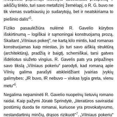
aikščių tinklo, turi savo metafizinį žemėlapį, o R. G. buvo ne
tik vienas svarbiausių jo sudarytojų, bet ir neatskiriama to
5
piešinio dalis“
.
Fiziko pasaulėžiūra nulėmė R. Gavelio kūrybos
išskirtinumą – logiškai ir sąmoningai konstruojamą prozą.
Skaitant „Vilniaus pokerį“, ne kartą kilo mintis, kad romanas
konstruojamas kaip miestas, jis turi savo aiškią struktūrą
(architektūrą), pradžią ir baigtį, schemiškai, tarsi gatves
išdėliotus siužeto vingius. R. Gavelis pats yra pripažinęs
savo tikslą „Vilniaus pokeriu“ parodyti, kad romaną apie
Vilnių galima parašyti atskleidžiant įvairias įvykių
galimybes: „IR buvo, IR nebuvo – viskas lygia greta, vienu
6
metu“
.
Negalima nepaminėti R. Gavelio nuopelnų lietuvių romano
raidai. Kaip pažymi Jūratė Sprindytė, „literatūros saviraidai
postūmių duoda tie romanai, kuriuose yra provokatyvumo,
7
nestandartinių minčių, drąsos rizikuoti“
. „Vilniaus pokeriu“