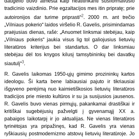
daugelio buvo atmesta kaip neatitinkanti susiformavusio
tradicinio vaizdinio. Prie egzaltacijos mes itin pripratę; prie
2
autoironijos dar turime priprasti“
. 2000 m. ant trečio
„Vilniaus pokerio“ laidos viršelio R. Gavelis, prisimindamas
praėjusias dienas, rašė: „Anuomet linksmai stebėjau, kaip
„Vilniaus pokeris“ jaukia visus lig tol galiojusius lietuvių
literatūros kriterijus bei standartus. O dar linksmiau
stebėjau dėl tos knygos kilusį tamsybininkų bei davatkų
3
siautulį“
.
R. Gavelis laikomas 1950-ųjų gimimo prozininkų kartos
ideologu. Ši karta bene labiausiai pajuto ir tikriausiai
išgyveno perėjimą nuo kaimietiškosios lietuvių literatūros
tradicijos prie miesto kultūros ir su ja susijusios jausenos.
R. Gavelis buvo vienas pirmųjų, pakankamai drastiškai ir
kritiškai sugebėjusių pažvelgti į gyvenamąjį XX a.
pabaigos laikotarpį ir jo aktualijas. Ne vienas literatūros
tyrinėtojas yra pripažinęs, kad R. Gavelis yra vienas
ryškiausių postmodernizmo atstovų lietuvių literatūroje. Jo