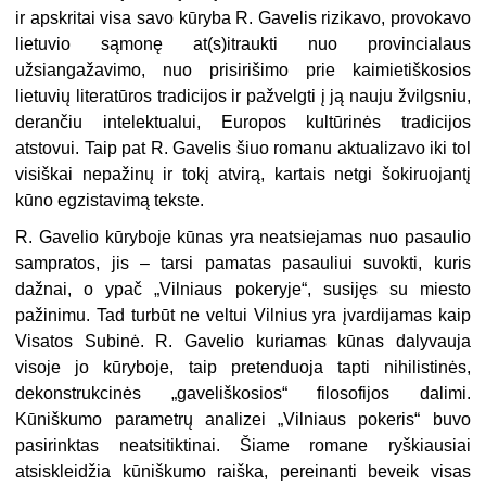
ir apskritai visa savo kūryba R. Gavelis rizikavo, provokavo
lietuvio sąmonę at(s)itraukti nuo provincialaus
užsiangažavimo, nuo prisirišimo prie kaimietiškosios
lietuvių literatūros tradicijos ir pažvelgti į ją nauju žvilgsniu,
derančiu intelektualui, Europos kultūrinės tradicijos
atstovui. Taip pat R. Gavelis šiuo romanu aktualizavo iki tol
visiškai nepažinų ir tokį atvirą, kartais netgi šokiruojantį
kūno egzistavimą tekste.
R. Gavelio kūryboje kūnas yra neatsiejamas nuo pasaulio
sampratos, jis – tarsi pamatas pasauliui suvokti, kuris
dažnai, o ypač „Vilniaus pokeryje“, susijęs su miesto
pažinimu. Tad turbūt ne veltui Vilnius yra įvardijamas kaip
Visatos Subinė. R. Gavelio kuriamas kūnas dalyvauja
visoje jo kūryboje, taip pretenduoja tapti nihilistinės,
dekonstrukcinės „gaveliškosios“ filosofijos dalimi.
Kūniškumo parametrų analizei „Vilniaus pokeris“ buvo
pasirinktas neatsitiktinai. Šiame romane ryškiausiai
atsiskleidžia kūniškumo raiška, pereinanti beveik visas