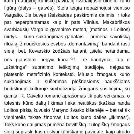
kaip į daugybę kūniškų pavidalų išsidalijusio didelio kūno
figūrą (dalys – gatvės). Stefa teigia nepažinojusi vientiso
Vargalio. Jis buvęs išsiskaidęs paskiromis dalimis ir toks
pat neperprantamas kaip ir pats Vilnius. Makabriškos
svarbiausių Vargalio gyvenime moterų (motinos ir Lolitos)
mirtys – kūno sukapojimas gabalais – primena savotišką
ritualą, žmogiškosios esybės „demontavimą“, bandant rasti
sielą, bet, Kovarskio žodžiais tariant, „siela nerandama,
37
nes pjaustomi negyvi kūnai“
. Tie bandymai taip ir
„užstringa“ supratimo ieškojimų stadijoje, neįgauna
platesnio metafizinio konteksto. Mirusio žmogaus kūno
sukapojimas ir sušėrimas plėšriesiems paukščiams
budistinėje kultūroje simbolizuoja žmogaus susiliejimą su
gamta. R. Gavelio romane aprašomas tik pats veiksmas, o
tolesnis kūno dalių likimas lieka neaiškus (kažkas randa
Lolitos pirštą žuvusio Martyno švarko kišenėje – bet tai tik
vienintelis tekste žinomas Lolitos kūno dalies „likimas“).
Toks kūno dalijimas primena beviltišką ir utopišką žmogaus
siekį suprasti, kas gi slypi kūniškame pavidale, kaip atrodo