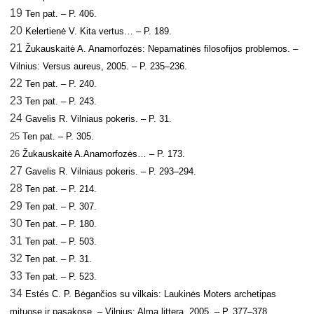
19
Ten pat. – P. 406.
20
Kelertienė V. Kita vertus… – P. 189.
21
Žukauskaitė A. Anamorfozės: Nepamatinės filosofijos problemos. –
Vilnius: Versus aureus, 2005. – P. 235–236.
22
Ten pat. – P. 240.
23
Ten pat. – P. 243.
24
Gavelis R. Vilniaus pokeris. – P. 31.
25
Ten pat. – P. 305.
2
6
Žukauskaitė A.Anamorfozės… – P. 173.
27
Gavelis R. Vilniaus pokeris. – P. 293–294.
28
Ten pat. – P. 214.
29
Ten pat. – P. 307.
30
Ten pat. – P. 180.
31
Ten pat. – P. 503.
32
Ten pat. – P. 31.
33
Ten pat. – P. 523.
34
Estés C. P. Bėgančios su vilkais: Laukinės Moters archetipas
mituose ir pasakose. – Vilnius: Alma littera, 2005. – P. 377–378.