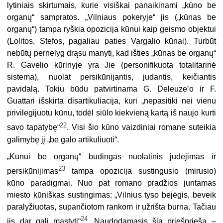
lytiniais skirtumais, kurie visiškai panaikinami „kūno be
organų“ sampratos. „Vilniaus pokeryje“ jis („kūnas be
organų“) tampa ryškia opozicija kūnui kaip geismo objektui
(Lolitos, Stefos, pagaliau paties Vargalio kūnai). Turbūt
nebūtų pernelyg drąsu manyti, kad išties „kūnas be organų“
R. Gavelio kūrinyje yra Jie (personifikuota totalitarinė
sistema), nuolat persikūnijantis, judantis, keičiantis
pavidalą. Tokiu būdu patvirtinama G. Deleuze’o ir F.
Guattari išskirta disartikuliacija, kuri „nepasitiki nei vienu
privilegijuotu kūnu, todėl siūlo kiekvieną kartą iš naujo kurti
22
savo tapatybę“
. Visi šio kūno vaizdiniai romane suteikia
galimybę jį „be galo artikuliuoti“.
„
Kūnui be organų“ būdingas nuolatinis judėjimas ir
23
persikūnijimas
tampa opozicija sustingusio (mirusio)
kūno paradigmai. Nuo pat romano pradžios juntamas
miesto kūniškas sustingimas: „Vilnius tyso bejėgis, beveik
paralyžiuotas, supančiotom rankom ir užrišta burna. Tačiau
24
jis dar gali mąstyti“
. Naudodamasis šia priešprieša –