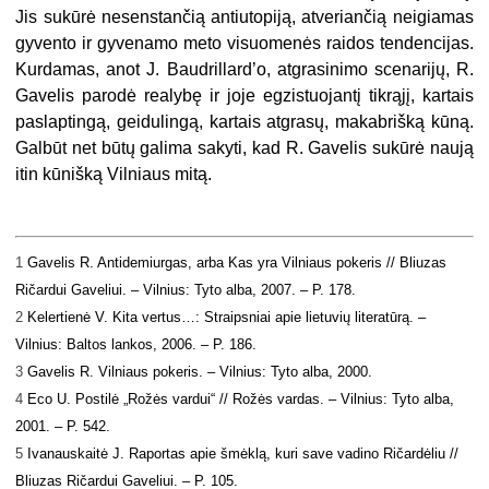
Jis sukūrė nesenstančią antiutopiją, atveriančią neigiamas
gyvento ir gyvenamo meto visuomenės raidos tendencijas.
Kurdamas, anot J. Baudrillard’o, atgrasinimo scenarijų, R.
Gavelis parodė realybę ir joje egzistuojantį tikrąjį, kartais
paslaptingą, geidulingą, kartais atgrasų, makabrišką kūną.
Galbūt net būtų galima sakyti, kad R. Gavelis sukūrė naują
itin kūnišką Vilniaus mitą.
1
Gavelis R. Antidemiurgas, arba Kas yra Vilniaus pokeris // Bliuzas
Ričardui Gaveliui. – Vilnius: Tyto alba, 2007. – P. 178.
2
Kelertienė V. Kita vertus…: Straipsniai apie lietuvių literatūrą. –
Vilnius: Baltos lankos, 2006. – P. 186.
3
Gavelis R. Vilniaus pokeris. – Vilnius: Tyto alba, 2000.
4
Eco U. Postilė „Rožės vardui“ // Rožės vardas. – Vilnius: Tyto alba,
2001. – P. 542.
5
Ivanauskaitė J. Raportas apie šmėklą, kuri save vadino Ričardėliu //
Bliuzas Ričardui Gaveliui. – P. 105.