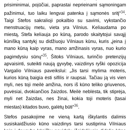
prisiminimai, pojūčiai, paprastai neprieinami sąmoningam
34
pažinimui, tuo laiku lengvai patenka į sąmonės sritį“
.
Taigi Stefos sakralioji pokalbio su savimi, vykstančio
menstruacijų metu, vieta yra Vilnius. Keliaudama po
miestą, Stefa keliauja po kūną, parodo skaitytojui savąjį
kūnišką santykį su didžiuoju Vilniaus kūnu, kuris „įeina į
mano kūną kaip vyras, mano amžinasis vyras, nuo kurio
35
pagimdysiu sūnų“
. Šitoks Vilniaus, turinčio pretenzijų
apvaisinti, suteikti naują gyvybę, vaizdinys ryški opozicija
Vargalio Vilniaus paveikslui: „Jis tarsi mylima moteris,
kurios kūną baigia ėsti sifilis ir raupsai. Tačiau ją vis vien
myli, nes toji meilė amžina, nors iš kūno teliko griuvenos,
puvėsiai, dvokiančios žaizdos. Meilė neblėsta, tik stiprėja,
myli net žaizdas, nes žinai, kokia toji moteris (tasai
36
miestas) kitados buvo, galėtų būti“
.
Stefos pasakojime ne vieną kartą iškylantis dalimis
susiskaidžiusio kūno vaizdinys tarsi sustiprina Vilniaus