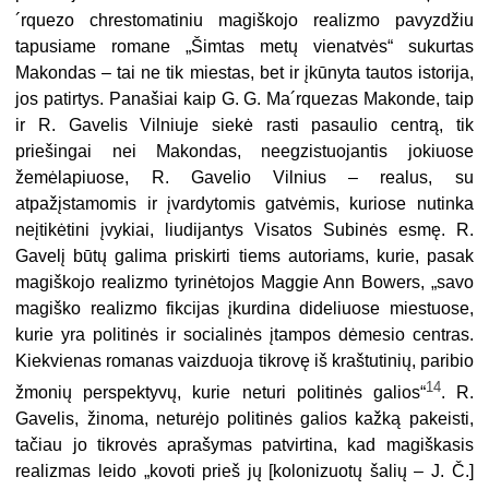
´rquezo chrestomatiniu magiškojo realizmo pavyzdžiu
tapusiame romane „Šimtas metų vienatvės“ sukurtas
Makondas – tai ne tik miestas, bet ir įkūnyta tautos istorija,
jos patirtys. Panašiai kaip G. G. Ma´rquezas Makonde, taip
ir R. Gavelis Vilniuje siekė rasti pasaulio centrą, tik
priešingai nei Makondas, neegzistuojantis jokiuose
žemėlapiuose, R. Gavelio Vilnius – realus, su
atpažįstamomis ir įvardytomis gatvėmis, kuriose nutinka
neįtikėtini įvykiai, liudijantys Visatos Subinės esmę. R.
Gavelį būtų galima priskirti tiems autoriams, kurie, pasak
magiškojo realizmo tyrinėtojos Maggie Ann Bowers, „savo
magiško realizmo fikcijas įkurdina dideliuose miestuose,
kurie yra politinės ir socialinės įtampos dėmesio centras.
Kiekvienas romanas vaizduoja tikrovę iš kraštutinių, paribio
14
žmonių perspektyvų, kurie neturi politinės galios“
. R.
Gavelis, žinoma, neturėjo politinės galios kažką pakeisti,
tačiau jo tikrovės aprašymas patvirtina, kad magiškasis
realizmas leido „kovoti prieš jų [kolonizuotų šalių – J. Č.]