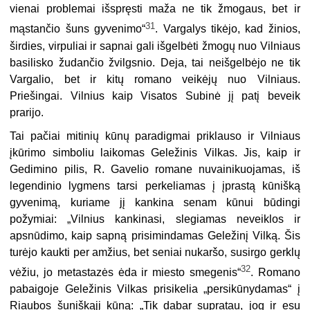
vienai problemai išspręsti maža ne tik žmogaus, bet ir
31
mąstančio šuns gyvenimo“
. Vargalys tikėjo, kad žinios,
širdies, virpuliai ir sapnai gali išgelbėti žmogų nuo Vilniaus
basilisko žudančio žvilgsnio. Deja, tai neišgelbėjo ne tik
Vargalio, bet ir kitų romano veikėjų nuo Vilniaus.
Priešingai. Vilnius kaip Visatos Subinė jį patį beveik
prarijo.
Tai pačiai mitinių kūnų paradigmai priklauso ir Vilniaus
įkūrimo simboliu laikomas Geležinis Vilkas. Jis, kaip ir
Gedimino pilis, R. Gavelio romane nuvainikuojamas, iš
legendinio lygmens tarsi perkeliamas į įprastą kūnišką
gyvenimą, kuriame jį kankina senam kūnui būdingi
požymiai: „Vilnius kankinasi, slegiamas neveiklos ir
apsnūdimo, kaip sapną prisimindamas Geležinį Vilką. Šis
turėjo kaukti per amžius, bet seniai nukaršo, susirgo gerklų
32
vėžiu, jo metastazės ėda ir miesto smegenis“
. Romano
pabaigoje Geležinis Vilkas prisikelia „persikūnydamas“ į
Riaubos šuniškąjį kūną: „Tik dabar supratau, jog ir esu