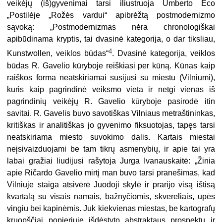
veikėjų (iš)gyvenimai tarsi iliustruoja Umberto Eco
„Postilėje „Rožės vardui“ apibrėžtą postmodernizmo
sąvoką: „Postmodernizmas nėra chronologiškai
apibūdinama kryptis, tai dvasinė kategorija, o dar tiksliau,
4
Kunstwollen, veiklos būdas“
. Dvasinė kategorija, veiklos
būdas R. Gavelio kūryboje reiškiasi per kūną. Kūnas kaip
raiškos forma neatskiriamai susijusi su miestu (Vilniumi),
kuris kaip pagrindinė veiksmo vieta ir netgi vienas iš
pagrindinių veikėjų R. Gavelio kūryboje pasirodė itin
savitai. R. Gavelis buvo savotiškas Vilniaus metraštininkas,
kritiškas ir analitiškas jo gyvenimo fiksuotojas, tapęs tarsi
neatskiriama miesto suvokimo dalis. Kartais miestai
neįsivaizduojami be tam tikrų asmenybių, ir apie tai yra
labai gražiai liudijusi rašytoja Jurga Ivanauskaitė: „Žinia
apie Ričardo Gavelio mirtį man buvo tarsi pranešimas, kad
Vilniuje staiga atsivėrė Juodoji skylė ir prarijo visą ištisą
kvartalą su visais namais, bažnyčiomis, skvereliais, upės
vingiu bei kapinėmis. Juk kiekvienas miestas, be kartografų
kruopščiai popieriuje išdėstyto abstraktaus prospektų ir