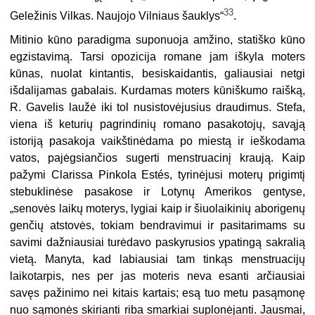
33
Geležinis Vilkas. Naujojo Vilniaus šauklys“
.
Mitinio kūno paradigma suponuoja amžino, statiško kūno
egzistavimą. Tarsi opozicija romane jam iškyla moters
kūnas, nuolat kintantis, besiskaidantis, galiausiai netgi
išdalijamas gabalais. Kurdamas moters kūniškumo raišką,
R. Gavelis laužė iki tol nusistovėjusius draudimus. Stefa,
viena iš keturių pagrindinių romano pasakotojų, savąją
istoriją pasakoja vaikštinėdama po miestą ir ieškodama
vatos, pajėgsiančios sugerti menstruacinį kraują. Kaip
pažymi Clarissa Pinkola Estés, tyrinėjusi moterų prigimtį
stebuklinėse pasakose ir Lotynų Amerikos gentyse,
„senovės laikų moterys, lygiai kaip ir šiuolaikinių aborigenų
genčių atstovės, tokiam bendravimui ir pasitarimams su
savimi dažniausiai turėdavo paskyrusios ypatingą sakralią
vietą. Manyta, kad labiausiai tam tinkąs menstruacijų
laikotarpis, nes per jas moteris neva esanti arčiausiai
savęs pažinimo nei kitais kartais; esą tuo metu pasąmonę
nuo sąmonės skirianti riba smarkiai suplonėjanti. Jausmai,