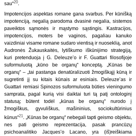
20
sau“
.
Impotencijos aspektas romane gana svarbus. Per kūnišką
impotenciją, negalią parodoma dvasinė negalia, sistemos
paveiktos sąmonės ir mąstymo sąstingis. Kastracijos,
impotencijos, moters be vaginos, pagaliau kanuko
vaizdiniai visame romane sudaro vientisą ir nuoseklią, anot
Audronės Žukauskaitės, lytiškumo iškūnijimo strategiją,
kuri pretenduoja į G. Deleuze’o ir F. Guattari filosofijoje
suformuluotą „kūno be organų“ konceptą. „Kūnas be
organų“ – „tai pastanga denatūralizuoti žmogiškąjį kūną ir
sugretinti jį su kitais kūnais ar esiniais. Deleuze’as ir
Guattari remiasi Spinozos suformuluota būties vieningumo
samprata, pagal kurią visi daiktai turi tą patį ontologinį
statusą; būtent todėl „kūnas be organų“ nurodo į
žmogiškus, gyvuliškus, mašininius, sociokultūrinius
21
kūnus“
. „Kūnas be organų“ nebegali tapti geismo objektu,
nes pati geismo reprezentacija, pasak prancūzų
psichoanalitiko Jacques’o Lacano, yra (iš)reiškiama