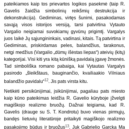
pateikiamos kaip tos prievartos logikos pasekmė (taip R.
Gavelis žaidžia simbolinių reikšmių destrukcija ir
dekonstrukcija). Gediminas, virtęs šunimi, pasakodamas
savąją visos istorijos versiją, tarsi patvirtina Vytauto
Vargalio neigiamai suvokiamų gyvūnų prigimtį. Vargalys
juos laikė Jų sąjungininkais, vadinasi, kitais. Tą patvirtina ir
Gediminas, priskirdamas peles, balandžius, tarakonus,
netgi medžius (Vargalio „dūmų išėstas liepas“) ateivių (kitų)
kategorijai. Visi kiti yra kitą kūnišką pavidalą įgavę žmonės.
Tad simboliška romano pabaiga, kai Vytautas Vargalys
pasirodo „šleikštaus, bauginančio, kvailiaakio Vilniaus
12
balandžio pavidalu“
. Jis pats virsta kitu.
Netikėti persikūnijimai, įsikūnijimai, pagaliau pats miesto
kaip kūno pateikimas leidžia R. Gavelio kūryboje įžvelgti
magiškojo realizmo bruožų. Dažnai teigiama, kad R.
Gavelis (drauge su S. T. Kondrotu) buvo vienas pirmųjų,
bandęs lietuvių literatūroje pritaikyti magiškojo realizmo
13
pasakojimo būdus ir bruožus
. Juk Gabrielio Garcķa Ma