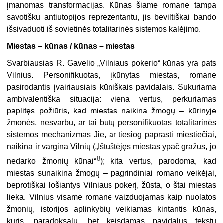
įmanomas transformacijas. Kūnas šiame romane tampa
savotišku antiutopijos reprezentantu, jis beviltiškai bando
išsivaduoti iš sovietinės totalitarinės sistemos kalėjimo.
Miestas – kūnas / kūnas – miestas
Svarbiausias R. Gavelio „Vilniaus pokerio“ kūnas yra pats
Vilnius. Personifikuotas, įkūnytas miestas, romane
pasirodantis įvairiausiais kūniškais pavidalais. Sukuriama
ambivalentiška situacija: viena vertus, perkuriamas
paplitęs požiūris, kad miestas naikina žmogų – kūrinyje
žmonės, nesvarbu, ar tai būtų personifikuotas totalitarinės
sistemos mechanizmas Jie, ar tiesiog paprasti miestiečiai,
naikina ir vargina Vilnių („Ištuštėjęs miestas ypač gražus, jo
8
nedarko žmonių kūnai“
); kita vertus, parodoma, kad
miestas sunaikina žmogų – pagrindiniai romano veikėjai,
beprotiškai lošiantys Vilniaus pokerį, žūsta, o štai miestas
lieka. Vilnius visame romane vaizduojamas kaip nuolatos
žmonių, istorijos aplinkybių veikiamas kintantis kūnas,
kuris, paradoksalu, bet keisdamas pavidalus tekstu