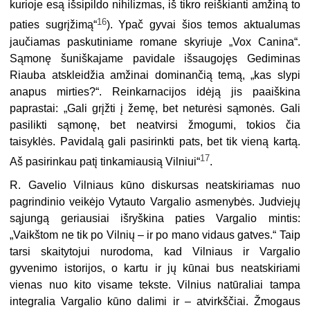
kurioje esą išsipildo nihilizmas, iš tikro reiškianti amžiną to
16
paties sugrįžimą“
). Ypač gyvai šios temos aktualumas
jaučiamas paskutiniame romane skyriuje „Vox Canina“.
Sąmonę šuniškajame pavidale išsaugojęs Gediminas
Riauba atskleidžia amžinai dominančią temą, „kas slypi
anapus mirties?“. Reinkarnacijos idėją jis paaiškina
paprastai: „Gali grįžti į žemę, bet neturėsi sąmonės. Gali
pasilikti sąmonę, bet neatvirsi žmogumi, tokios čia
taisyklės. Pavidalą gali pasirinkti pats, bet tik vieną kartą.
17
Aš pasirinkau patį tinkamiausią Vilniui“
.
R. Gavelio Vilniaus kūno diskursas neatskiriamas nuo
pagrindinio veikėjo Vytauto Vargalio asmenybės. Judviejų
sąjungą geriausiai išryškina paties Vargalio mintis:
„Vaikštom ne tik po Vilnių – ir po mano vidaus gatves.“ Taip
tarsi skaitytojui nurodoma, kad Vilniaus ir Vargalio
gyvenimo istorijos, o kartu ir jų kūnai bus neatskiriami
vienas nuo kito visame tekste. Vilnius natūraliai tampa
integralia Vargalio kūno dalimi ir – atvirkščiai. Žmogaus