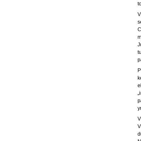
t
V
s
C
m
J
t
p
P
k
e
„
p
y
V
V
d