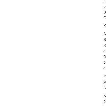
n
p
B
G
K
A
B
R
d
č
p
d
I
y
r
K
p