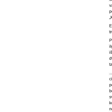
v
p
„
E
t
P
i
i
d
t
…
c
p
b
s
k
n