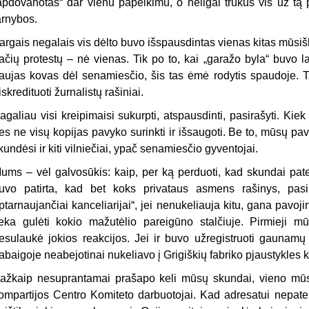
apdovanotas“ dar vienu papeikimu, o neilgai trukus vis už tą p
arnybos.
argais negalais vis dėlto buvo išspausdintas vienas kitas mūsišk
ačių protestų – nė vienas. Tik po to, kai „garažo byla“ buvo la
aujas kovas dėl senamiesčio, šis tas ėmė rodytis spaudoje. T
iskredituoti žurnalistų rašiniai.
agaliau visi kreipimaisi sukurpti, atspausdinti, pasirašyti. Kie
es ne visų kopijas pavyko surinkti ir išsaugoti. Be to, mūsų pav
kundėsi ir kiti vilniečiai, ypač senamiesčio gyventojai.
ums – vėl galvosūkis: kaip, per ką perduoti, kad skundai pate
uvo patirta, kad bet koks privataus asmens rašinys, pasių
ptarnaujančiai kanceliarijai“, jei nenukeliauja kitu, gana pavojin
ieka gulėti kokio mažutėlio pareigūno stalčiuje. Pirmieji mūs
esulaukė jokios reakcijos. Jei ir buvo užregistruoti gaunamų 
abaigoje neabejotinai nukeliavo į Grigiškių fabriko pjaustykles k
ažkaip nesuprantamai prašapo keli mūsų skundai, vieno mūs
ompartijos Centro Komiteto darbuotojai. Kad adresatui nepatek