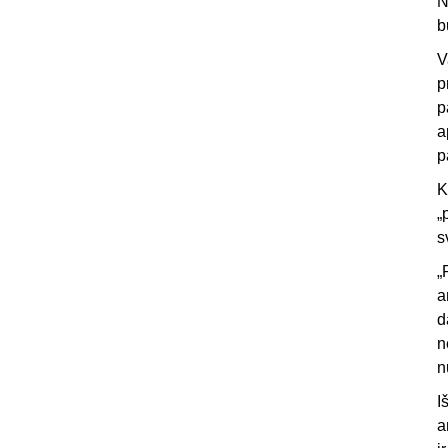
N
b
V
p
p
a
p
K
„
s
„
a
d
n
n
I
a