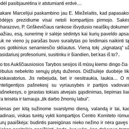
odėl pasibjaurėtina ir atstumianti erdvė…
akare Marcelijui paskambino jau E. Mieželaitis, kad papasakot
ėdėjęs prezidiume visai netoli kompartijos pirmojo. Sakė
harazovo, P. Griškevičiaus rankose išvydusio neaiškų dokument
ažiau, esą, sunerimę ir salėje sėdintys kai kurių paveldo apsaug
uk ne vieno jų parašas buvo suraitytas po leidimais naikinti tą ar
uos gotikinius senamiesčio skliautus. Vieną tokį „signatarą“ 
asidariusį profesoriumi, susitinku ir šiandien, bet kas iš to?..
o tos Aukščiausiosios Tarybos sesijos iš mūsų kiemo dingo čia da
ėbulus nebekrito senųjų plytų duženos. Didžiulėje duobėje liko
kskavatorius. Jis nebejuda, bet ir nesitraukia, laukia… O m
inteligentijos pašnekesį su vyriausybės ir partijos vadovai
ašnekesys, o įprastas tokiais atvejais gąsdinimas, liepimas li
ra teisėta ir tarnauja „tik darbo žmonių labui“.
ienas per kitą sužinome svarstymo dieną, valandą ir tai, kad
adinasi, viskas turėtų vykti kompartijos Centro Komiteto rūmu
urų paaiškėja: budintis pareigūnas nieko nežino ir nėra gavęs 