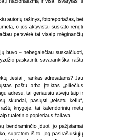
atį nacionalizmą ir visai išvarytas iš
ių autorių rašinys, fotoreportažas, bet
imėta, o jos aktyvistai suskato rengti
ačiau persvėrė tai visaip mėginančių
k jų buvo – nebegalėčiau suskaičiuoti,
yzdžio paskatinti, savarankiškai raštu
ktų tiesiai į rankas adresatams? Jau
stas paštu arba įteiktas „piliečius
gu adresu, tai geriausiu atveju taip ir
ų skundai, pasiųsti „teisėtu keliu“,
raštų knygoje, tai kalendorinių metų
aip tualetinio popieriaus žaliava.
ų bendraminčio įduoti jo pažįstamai
o, supratom iš to, jog pasirašiusiųjų