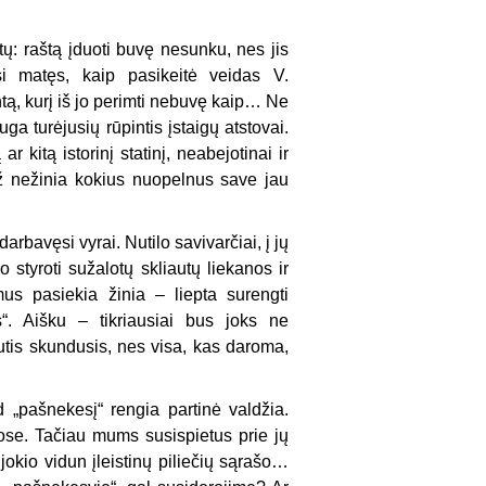
ų: raštą įduoti buvę nesunku, nes jis
si matęs, kaip pasikeitė veidas V.
ą, kurį iš jo perimti nebuvę kaip… Ne
a turėjusių rūpintis įstaigų atstovai.
 kitą istorinį statinį, neabejotinai ir
už nežinia kokius nuopelnus save jau
rbavęsi vyrai. Nutilo savivarčiai, į jų
 styroti sužalotų skliautų liekanos ir
us pasiekia žinia – liepta surengti
s“. Aišku – tikriausiai bus joks ne
autis skundusis, nes visa, kas daroma,
 „pašnekesį“ rengia partinė valdžia.
ose. Tačiau mums susispietus prie jų
jokio vidun įleistinų piliečių sąrašo…