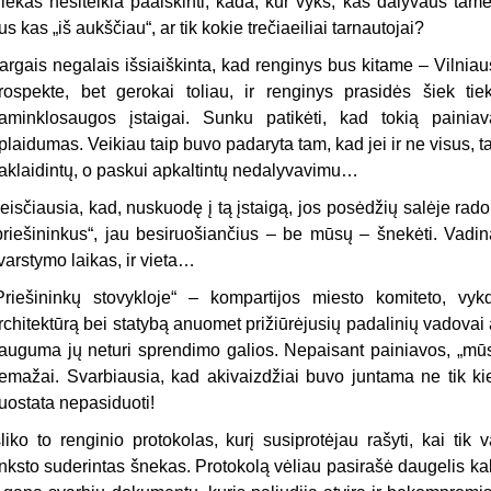
iekas nesiteikia paaiškinti, kada, kur vyks, kas dalyvaus tam
us kas „iš aukščiau“, ar tik kokie trečiaeiliai tarnautojai?
argais negalais išsiaiškinta, kad renginys bus kitame – Vilniaus
rospekte, bet gerokai toliau, ir renginys prasidės šiek tie
aminklosaugos įstaigai. Sunku patikėti, kad tokią painia
plaidumas. Veikiau taip buvo padaryta tam, kad jei ir ne visus, ta
aklaidintų, o paskui apkaltintų nedalyvavimu…
eisčiausia, kad, nuskuodę į tą įstaigą, jos posėdžių salėje ra
priešininkus“, jau besiruošiančius – be mūsų – šnekėti. Vadin
varstymo laikas, ir vieta…
Priešininkų stovykloje“ – kompartijos miesto komiteto, vyk
rchitektūrą bei statybą anuomet prižiūrėjusių padalinių vadovai 
auguma jų neturi sprendimo galios. Nepaisant painiavos, „mūsi
emažai. Svarbiausia, kad akivaizdžiai buvo juntama ne tik kie
uostata nepasiduoti!
šliko to renginio protokolas, kurį susiprotėjau rašyti, kai tik 
nksto suderintas šnekas. Protokolą vėliau pasirašė daugelis kalb