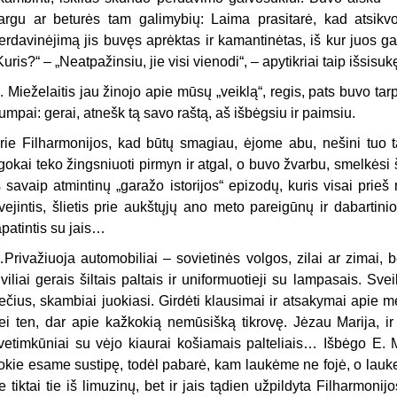
argu ar beturės tam galimybių: Laima prasitarė, kad atsikv
erdavinėjimą jis buvęs aprėktas ir kamantinėtas, iš kur juos g
Kuris?“ – „Neatpažinsiu, jie visi vienodi“, – apytikriai taip išsisuk
. Mieželaitis jau žinojo apie mūsų „veiklą“, regis, pats buvo tar
rumpai: gerai, atnešk tą savo raštą, aš išbėgsiu ir paimsiu.
rie Filharmonijos, kad būtų smagiau, ėjome abu, nešini tuo 
lgokai teko žingsniuoti pirmyn ir atgal, o buvo žvarbu, smelkėsi 
š savaip atmintinų „garažo istorijos“ epizodų, kuris visai pri
vejintis, šlietis prie aukštųjų ano meto pareigūnų ir dabartinio
apatintis su jais…
Privažiuoja automobiliai – sovietinės volgos, zilai ar zimai, bet 
iviliai gerais šiltais paltais ir uniformuotieji su lampasais. Sv
ečius, skambiai juokiasi. Girdėti klausimai ir atsakymai apie 
ei ten, dar apie kažkokią nemūsišką tikrovę. Jėzau Marija, ir
vetimkūniai su vėjo kiaurai košiamais palteliais… Išbėgo E. 
okie esame sustipę, todėl pabarė, kam laukėme ne fojė, o lauk
e tiktai tie iš limuzinų, bet ir jais tądien užpildyta Filharmoni