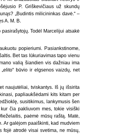
ošėjusio P. Griškevičiaus už skundų
aunąs? „Budintis milicininkas davė.“ –
ęs A. M. B.
p pasirašytojų. Todėl Marcelijui atsakė
taukuotu popieriumi. Pasiankstinome,
šaltis. Bet tas lūkuriavimas tapo vienu
eš mano valią šiandien vis dažniau ima
 „elito“ būvio ir elgsenos vaizdų, net
naujutėliai, tviskantys. Iš jų išsirita
eikinasi, papliaukšėdami kits kitam per
medžioklę, susitikimus, lankymusis šen
 kur čia pakliuvom mes, tokie visiški
Mieželaitis, paėmė mūsų raštą. Matė,
e. Ar galėjom paaiškinti, kad mudviem
jos fojė atrodė visai svetima, ne mūsų,