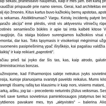
aip sekasi, pranešdavo naujienas, kaip ir mes jam. Bet kartą pri
kaudžiai prispaudė prie namo sienos. Gerai, kad architektas ėm
alį ėjo žmonės. Kitus kartus buvo kažkokių bernų apstotas, apstu
ra sekamas. Atsitiktinumas? Vargu. Keistų incidentų patyrė brol
garažo akcija“ ėmė plėstis, virsti vis aktyvesniu vilniečių rū
ostinės senamiesčio būklės ir apie tai imta kalbėti kitose Vi
raugijoje, čia staiga būdavo surengiamos kažkokios visai n
emontai, dar kas. Toks tąsymasis ir visokeriopi mėginimai užg
isuomenės pasipriešinimą ypač išryškėjo, kai pagaliau valdžia n
daiktą“ ir kaip reikiant „paprotinti“.
ačiau prieš tai įvyko dar šis tas, kas, kaip atrodo, galuti
dministracinius bonzas.
užinojome, kad Filharmonijos salėje netrukus įvyks sovietin
esija, kurioje planuojama svarstyti paveldo reikalus. Mums ki
arengti išsamų raštą tuo klausimu ir kaip nors, visiems matant, į
varką, aišku, jog tai – precedento neturintis įžūlus veiksmas. Se
rieš save turėtus sovietinius paminklosaugos įstatymus bei ko
ytdienos pavakare mes, trys „aktyvistės“ – balerina Alio