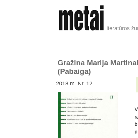
literatūros žu
Gražina Marija Martina
(Pabaiga)
2018 m. Nr. 12
V
r
b
p