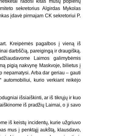
netikėtai radosi kitas mūsų popierių
iteto sekretorius Algirdas Mykolas
rankas įdavė pirmajam CK sekretoriui P.
kart. Kreipėmės pagalbos į vieną iš
inai darbščią, pareigingą ir draugišką.
naudžiaudavome Laimos galimybėmis
omą pigią nakvynę Maskvoje, bilietus į
aip nepamatysi. Arba dar geriau – gauti
 automobiliui, kurio verkiant reikėjo
gniai išsiaiškinti, ar iš tikrųjų ir kuo
šaiškinome iš pradžių Laimai, o ji savo
me iš keistų incidentų, kurie užgriuvo
pas mus į penktąjį aukštą, klausdavo,