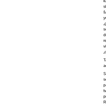
k
s
š
y
„
s
d
r
v
„
T
a
S
s
p
t
p
R