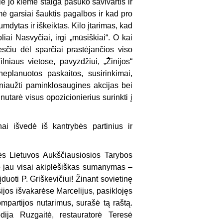
e jo kieme staiga pasuko savivartis ir
ė garsiai šauktis pagalbos ir kad pro
mdytas ir iškeiktas. Kilo įtarimas, kad
iai Nasvyčiai, irgi „mūsiškiai“. O kai
pesčiu dėl sparčiai prastėjančios viso
lniaus vietose, pavyzdžiui, „Žinijos“
eplanuotos paskaitos, susirinkimai,
niaužti paminklosaugines akcijas bei
utarė visus opozicionierius surinkti į
nai išvedė iš kantrybės partinius ir
ės Lietuvos Aukščiausiosios Tarybos
lo jau visai akiplėšiškas sumanymas –
duoti P. Griškevičiui! Žinant sovietinę
sijos išvakarėse Marcelijus, pasiklojęs
mpartijos nutarimus, surašė tą raštą.
dija Ruzgaitė, restauratorė Teresė