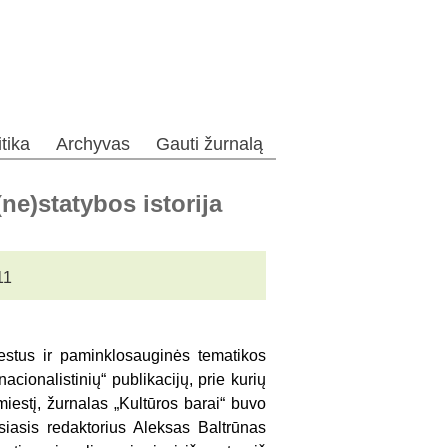
itika
Archyvas
Gauti žurnalą
ne)statybos istorija
11
estus ir paminklosauginės tematikos
cionalistinių“ publikacijų, prie kurių
miestį, žurnalas „Kultūros barai“ buvo
siasis redaktorius Aleksas Baltrūnas