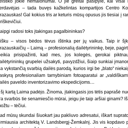
eištiko jokie nemalonumai. O jie greitai pasipylė, kai visai 
erdavėjas – tada buvęs kažkelintas kompartijos Centro Kom
razauskas! Gal kokius tris ar keturis mūsų opusus jis tiesiai į 
riškevičiui.
aipgi radosi toks įtakingas pagalbininkas?
išku – visos bėdos tėvus ištinka per jų vaikus. Taip ir šį
razauskaičių – Laimą – profesionalią dailėtyrininkę, beje, pagirt
eikia prisipažinti, kad mes, jos kolegės, gerokai pikt
ailėtyrininkų grupelei užsakyti, pavyzdžiui, šiaip sunkiai įman
ia vykstančią svarbią dailės parodą, kurios irgi be „blato“ niek
askyrą profesionaliam tarnybiniam fotoaparatui ar „valdiškam“
ailės paveldo inventorizavimo ekspedicijoms…
r šį kartą Laima padėjo. Žinoma, įtakingasis jos tėtis paprašė nuodu
ra svarbūs tie senamiesčio mūrai, jeigu jie taip aršiai ginami? I
uožtu – tėčiui.
ad mūsų skundai šiuokart jau pakliuvo adresatui, iškart suprato
irmiausia architektą V. Landsbergį-Žemkalnį. Jis vis kopdavo 