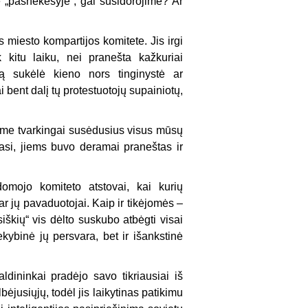
e „pašnekesyje“, gal susidorojime? Ar
 miesto kompartijos komitete. Jis irgi
k kitu laiku, nei pranešta kažkuriai
vą sukėlė kieno nors tinginystė ar
i bent dalį tų protestuotojų supainiotų,
dome tvarkingai susėdusius visus mūsų
asi, jiems buvo deramai praneštas ir
domojo komiteto atstovai, kai kurių
ar jų pavaduotojai. Kaip ir tikėjomės –
škių“ vis dėlto suskubo atbėgti visai
kybinė jų persvara, bet ir išankstinė
valdininkai pradėjo savo tikriausiai iš
ėjusiųjų, todėl jis laikytinas patikimu