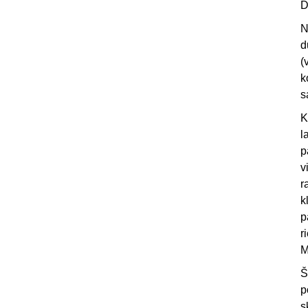
D
N
d
(
k
s
K
l
p
v
r
k
p
r
M
Š
p
s