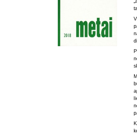
„
t
V
p
n
d
P
n
s
M
b
a
l
n
p
K
k