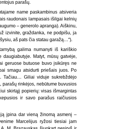
ventojus parašų.
mtajame name paskambinus atsiveria
ais raudonais lampasais išilgai kelnių
– saugumo – generolo apranga). Aiškinu,
už izvinite, graždanka, ne podpišu, ja
ašysiu, aš pats čia statau garažą…“).
 tarnybą galima numanyti iš kariškio
me daugiabutyje. Matyt, mūsų gatvėje,
nai geruose butuose buvo įsikūręs ne
ai smagu atsidurti priešais juos. Po
nk. Tačiau… Giliai viduje sukrebždėjo
es, parašų rinkėjos, nebūtume buvusios
ui skirtąjį popierių: visas išmargintas
kepusios ir savo parašus raičiusios
riją įpina dar vieną žinomą asmenį –
venime Marcelijus ryžosi tiesiai jam
A. M. Brazauskas šiuokart nesiryš ir