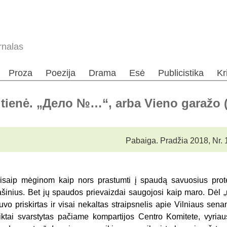
rnalas
Proza
Poezija
Drama
Esė
Publicistika
Kr
itienė. „Дело №…“, arba Vieno garažo (
Pabaiga. Pradžia 2018,
Nr. 
isaip mėginom kaip nors prastumti į spaudą savuosius prot
ašinius. Bet jų spaudos prievaizdai saugojosi kaip maro. Dėl „na
uvo priskirtas ir visai nekaltas straipsnelis apie Vilniaus sena
iktai svarstytas pačiame kompartijos Centro Komitete, vyriau