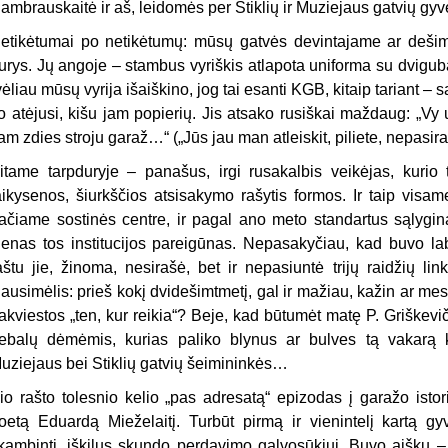
ambrauskaitė ir aš, leidomės per Stiklių ir Muziejaus gatvių gy
etikėtumai po netikėtumų: mūsų gatvės devintajame ar deši
urys. Jų angoje – stambus vyriškis atlapota uniforma su dvigub
vėliau mūsų vyrija išaiškino, jog tai esanti KGB, kitaip tariant 
o atėjusi, kišu jam popierių. Jis atsako rusiškai maždaug: „Vy 
am zdies stroju garaž…“ („Jūs jau man atleiskit, piliete, nepasir
itame tarpduryje – panašus, irgi rusakalbis veikėjas, kurio
aikysenos, šiurkščios atsisakymo rašytis formos. Ir taip visa
ačiame sostinės centre, ir pagal ano meto standartus sąlygi
ienas tos institucijos pareigūnas. Nepasakyčiau, kad buvo lab
aštu jie, žinoma, nesirašė, bet ir nepasiuntė trijų raidžių li
lausimėlis: prieš kokį dvidešimtmetį, gal ir mažiau, kažin ar m
akviestos „ten, kur reikia“? Beje, kad būtumėt matę P. Griškeviči
iebalų dėmėmis, kurias paliko blynus ar bulves tą vakarą 
uziejaus bei Stiklių gatvių šeimininkės…
io rašto tolesnio kelio „pas adresatą“ epizodas į garažo isto
oetą Eduardą Mieželaitį. Turbūt pirmą ir vienintelį kartą gy
kambinti, iškilus skundo perdavimo galvosūkiui. Buvo aišku – 