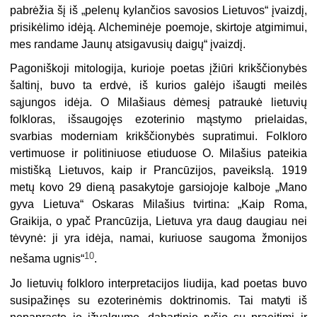
pabrėžia šį iš „pelenų kylančios savosios Lietuvos“ įvaizdį,
prisikėlimo idėją. Alcheminėje poemoje, skirtoje atgimimui,
mes randame Jaunų atsigavusių daigų“ įvaizdį.
Pagoniškoji mitologija, kurioje poetas įžiūri krikščionybės
šaltinį, buvo ta erdvė, iš kurios galėjo išaugti meilės
sąjungos idėja. O Milašiaus dėmesį patraukė lietuvių
folkloras, išsaugojęs ezoterinio mąstymo prielaidas,
svarbias moderniam krikščionybės supratimui. Folkloro
vertimuose ir politiniuose etiuduose O. Milašius pateikia
mistišką Lietuvos, kaip ir Prancūzijos, paveikslą. 1919
metų kovo 29 dieną pasakytoje garsiojoje kalboje „Mano
gyva Lietuva“ Oskaras Milašius tvirtina: „Kaip Roma,
Graikija, o ypač Prancūzija, Lietuva yra daug daugiau nei
tėvynė: ji yra idėja, namai, kuriuose saugoma žmonijos
10
nešama ugnis“
.
Jo lietuvių folkloro interpretacijos liudija, kad poetas buvo
susipažinęs su ezoterinėmis doktrinomis. Tai matyti iš