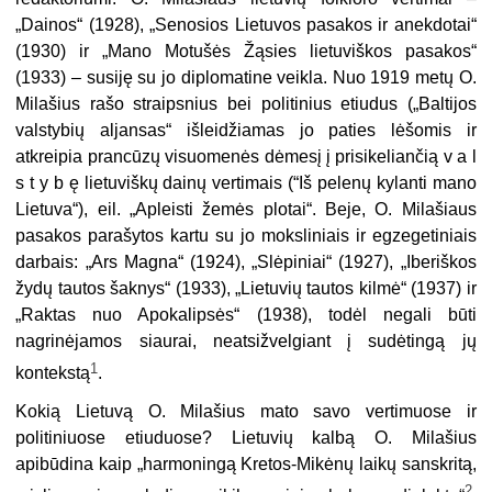
„Dainos“ (1928), „Senosios Lietuvos pasakos ir anekdotai“
(1930) ir „Mano Motušės Žąsies lietuviš­kos pasakos“
(1933) – susiję su jo diplomatine veikla. Nuo 1919 metų O.
Milašius rašo straipsnius bei politinius etiudus („Baltijos
valstybių aljansas“ išleidžiamas jo paties lėšomis ir
atkreipia prancūzų visuomenės dėmesį į prisikeliančią v a l
s t y b ę lietuviškų dainų vertimais (“Iš pelenų kylanti mano
Lietuva“), eil. „Apleisti žemės plotai“. Beje, O. Milašiaus
pasakos parašytos kartu su jo moksliniais ir egzegetiniais
darbais: „Ars Magna“ (1924), „Slėpiniai“ (1927), „
I
beriškos
žydų tautos šaknys“ (1933), „Lietuvių tautos kilmė“ (1937) ir
„Raktas nuo Apokalipsės“ (1938), todėl negali būti
nagrinėjamos siaurai, neatsižvelgiant į sudėtingą jų
1
kontekstą
.
Kokią Lietuvą O. Milašius mato savo vertimuose ir
politiniuose etiuduose? Lietuvių kalbą O. Milašius
apibūdina kaip „harmoningą Kretos-Mikėnų laikų sanskritą,
2