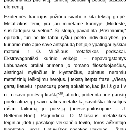
elementų.
Ezoterinės tradicijos požiūriu svarbi ir kita tekstų grupė.
Metafizikos temų yra jau minėtame kūrinyje „Modestė,
susižadėjusi su velniu“. Šį istorija, pavadinta „Prisiminimų“
epizodu, turi ne tik labai ryškų poeto individualybės, jo
kuriamo mito apie save antspaudą bet joje ypatingai ryškiai
matomi ir O. Milašiaus metafizikos pėdsakai.
Ekstravagantiški kūrinio veikėjai – nepavargstantys
Labūnavos broliai primena jo romano filosofuojančius,
aistringai mylinčius ir klystančius, apimtus neramių
metafizinių ieškojimų herojus. Į tekstą įterpta frazė: „Vieną
garsų lietuvių ir prancūzų poetą apkaltino, kad jis i š g a l v
39
o j o savo protėvių kraštą“
, atrodo, priderinta prie gausių
poeto aliuzijų į savo paties metafiziką savotiška filosofijos
rūšimi laikomą jo poeziją (poesie-philosophie – J.
Bellemin-Noël). Pagrindiniai O. Milašiaus metafizikos
teiginiai įdėti į pasakoje veikiančio levito, Toros aiškintojo
Nephtalio, lūpas. Lietuviškos pasakos veikėjas – žydų