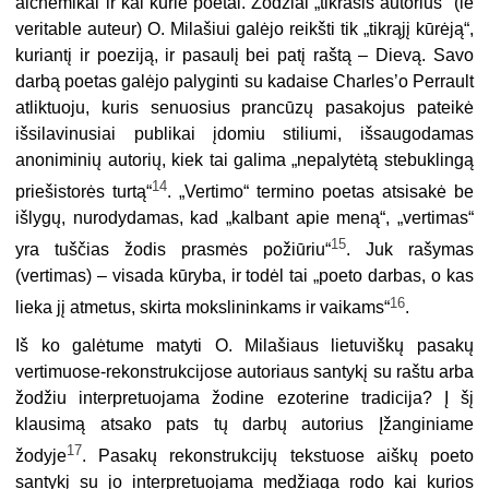
alchemikai ir kai kurie poetai. Žodžiai „tikrasis autorius“ (le
veritable auteur) O. Milašiui galėjo reikšti tik „tikrąjį kūrėją“,
kuriantį ir poeziją, ir pasaulį bei patį raštą – Dievą. Savo
darbą poetas galėjo palyginti su kadaise Charles’o Perrault
atliktuoju, kuris senuosius prancūzų pasako­jus pateikė
išsilavinusiai publikai įdomiu stiliumi, išsaugodamas
anoniminių autorių, kiek tai galima „nepalytėtą stebuklingą
14
priešistorės turtą“
. „Vertimo“ termino poetas atsisakė be
išlygų, nurodydamas, kad „kalbant apie meną“, „vertimas“
15
yra tuščias žodis prasmės požiūriu“
. Juk rašymas
(vertimas) – visada kūryba, ir todėl tai „poeto darbas, o kas
16
lieka jį atmetus, skirta mokslininkams ir vaikams“
.
Iš ko galėtume matyti O. Milašiaus lietuviškų pasakų
vertimuose-rekonstrukcijose autoriaus santykį su raštu arba
žodžiu interpretuojama žodine ezoterine tradicija? Į šį
klausimą atsako pats tų darbų autorius Įžanginiame
17
žodyje
. Pasakų rekonstrukcijų tekstuose aiškų poeto
santykį su jo interpretuojama medžiaga rodo kai kurios