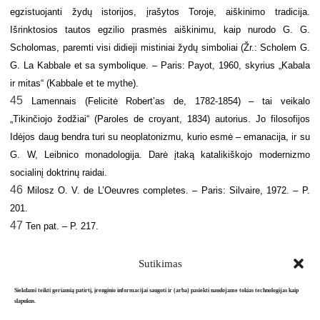
egzistuojanti žydų istorijos, įrašytos Toroje, aiškinimo tradicija.
Išrinktosios tautos egzilio prasmės aiškinimu, kaip nurodo G. G.
Scholomas, paremti visi didieji mistiniai žydų simboliai (Žr.: Scholem G.
G. La Kabbale et sa symbolique. – Paris: Payot, 1960, skyrius „Kabala
ir mitas“ (Kabbale et te mythe).
45
Lamennais (Felicitė Robert’as de, 1782-1854) – tai veikalo
„Tikinčiojo žodžiai“ (Paroles de croyant, 1834) autorius. Jo filosofijos
Idėjos daug bendra turi su neoplatonizmu, kurio esmė – emanacija, ir su
G. W, Leibnico monadologija. Darė įtaką katalikiškojo modernizmo
socialinį doktrinų raidai.
46
Milosz O. V. de L’Oeuvres completes. – Paris: Silvaire, 1972. – P.
201.
47
Ten pat. – P. 217.
Sutikimas
Siekdami teikti geriausią patirtį, įrenginio informacijai saugoti ir (arba) pasiekti naudojame tokias technologijas kaip
slapukus.