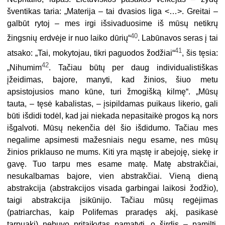
šventikas taria: „Materija – tai dvasios liga <…>. Greitai –
galbūt rytoj – mes irgi išsivaduosime iš mūsų netikrų
40
žingsnių erdvėje ir nuo laiko dūrių“
. Labūnavos seras į tai
41
atsako: „Tai, mokytojau, tikri paguodos žodžiai“
, šis tęsia:
42
„Nihumim
. Tačiau būtų per daug individualistiškas
įžeidimas, bajore, manyti, kad žinios, šiuo metu
apsistojusios mano kūne, turi žmogišką kilmę“. „Mūsų
tauta, – tęsė kabalistas, – įsipildamas puikaus likerio, gali
būti išdidi todėl, kad jai niekada nepasitaikė progos ką nors
išgalvoti. Mūsų nekenčia dėl šio išdidumo. Tačiau mes
negalime apsimesti mažesniais negu esame, nes mūsų
žinios priklauso ne mums. Kiti yra mąstę ir abejoję, siekę ir
gavę. Tuo tarpu mes esame matę. Matę abstrakčiai,
nesukal­bamas bajore, vien abstrakčiai. Vieną dieną
abstrakcija (abstrakcijos visada garbingai laikosi žodžio),
taigi abstrakcija įsikūnijo. Tačiau mūsų regėjimas
(patriarchas, kaip Polifemas praradęs akį, pasikasė
tarpuakį) nebuvo pritaikytas pamatyti, o širdis – pamilti.