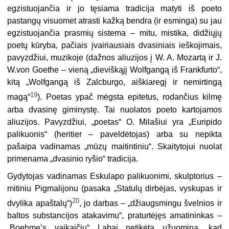
egzistuojančia ir jo tęsiama tradicija matyti iš poeto
pastangų visuomet atrasti kažką bendra (ir esminga) su jau
egzistuojančia prasmių sistema – mitu, mistika, didžiųjų
poetų kūryba, pačiais įvairiausiais dvasiniais ieškojimais,
pavyzdžiui, muzikoje (dažnos aliuzijos į W. A. Mozartą ir J.
W.von Goethe – vieną „dieviškąjį Wolfgangą iš Frankfurto“,
kitą „Wolfgangą iš Zalcburgo, aiškiaregį ir nemirtingą
19
magą“
). Poetas ypač mėgsta epitetus, rodančius kilmę
arba dvasinę giminys­tę. Tai nuolatos poeto kartojamos
aliuzijos. Pavyzdžiui, „poetas“ O. Milašiui yra „Euripido
palikuonis“ (heritier – paveldėtojas) arba su nepikta
pašaipa vadinamas „mūzų maitintiniu“. Skaitytojui nuolat
primenama „dvasinio ryšio“ tradicija.
Gydytojas vadinamas Eskulapo palikuonimi, skulptorius –
mitiniu Pigmalijonu (pasaka „Statulų dirbėjas, vyskupas ir
20
dvylika apaštalų“)
, jo darbas – „džiaugsmingu švelnios ir
baltos substancijos atakavimu“, praturtėjęs amatininkas –
„Boehme’s vaikaičiu“ Labai netikėta užuomina, kad