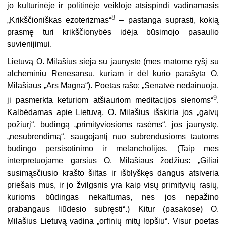
jo kultūrinėje ir politinėje veikloje atsispindi vadinamasis
8
„Krikščioniškas ezoterizmas“
– pastanga suprasti, kokią
prasmę turi krikščionybės idėja būsimojo pasaulio
suvienijimui.
Lietuvą O. Milašius sieja su jaunyste (mes matome ryšį su
alcheminiu Renesansu, kuriam ir dėl kurio parašyta O.
Milašiaus „Ars Magna“). Poetas rašo: „Senatvė nedainuoja,
9
ji pasmerkta keturiom atšiauriom meditacijos sienoms“
.
Kalbėdamas apie Lietuvą, O. Milašius išskiria jos „gaivų
požiūrį“, būdingą „primityviosioms rasėms“, jos jaunystę,
„ne­subrendimą“, saugojantį nuo subrendusioms tautoms
būdingo persisotinimo ir melancho­lijos. (Taip mes
interpretuojame garsius O. Milašiaus žodžius: „Giliai
susimąsčiusio krašto šiltas ir išblyškęs dangus atsiveria
priešais mus, ir jo žvilgsnis yra kaip visų primityvių rasių,
kurioms būdingas nekaltumas, nes jos nepažino
prabangaus liūdesio subręsti“.) Kitur (pasakose) O.
Milašius Lietuvą vadina „orfinių mitų lopšiu“. Visur poetas