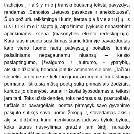
tradicijos į r a š y m o į tran­skribuojamą tekstą pavyzdys,
randamas „Senosios Lietuvos pasakose ir anekdotuose“.
Šiuo požiūriu reikšminga į kūrinį įterpta p a š v ę s t ų j ų s
u s i t i k i m o ir slapto jų atpažinimo, įvykusio nepastebint
aplinkiniams, scena (masonybės etiketo redeskripcija).
Karaliaus ir poeto susitikimas šiame kūrinyje pavaizduotas
kaip vieno luomo narių pašvęs­tųjų pokalbis, turintis
pašaliniams nepagaunamų niuansų – keisto
paslaptingumo, įžvalgu­mo ir jautrumo, – ypatybių,
atsiskleidžiančių bendraujant tik artimoms sieloms. „Tačiau
stebėtis turėtume ne tiek tuo graudžiu reginiu, kiek staigia
permaina, ištikusia mūsų poetą sulig pirmaisiais žodžiais,
kuriuos jo didenybė, tauriai ir žaviai šypsodamasis, teikėsi
jam tarti. Toks užsisklendęs, toks nedrąsus su prastuoliais,
turčiais ar pavargėliais, poetas pirmąsyk savo gyvenime
pasijuto sutikęs savo luomo žmogų ir, stovėdamas akis į
akį su didžiūnu, kurio menkiausias judesys bylote bylojo,
koks taurus nusivylimas graužia jam širdį, nuraudo