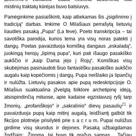
mistinių traktatų kūrėjas buvo batsiuvys.
Pamėginkime pasiaiškinti, kaip atliekamas šis „įsigilinimo į
tradiciją“ darbas. Imkime O Milašiaus perrašytą lietuvių
liaudies pasaką „Pupa“ (La feve). Poeto transkripcija – tai
savotiška parodija, kurios tema yra visų noras patekti į
dangų. Poetas pavaizduoja komišką dangaus „eskaladą“,
juokingą herojų „lipimą pupa“, kuri pati išaugo pasakiško
aukščio ir „kaip Dama įėjo į Rojų“. Komiškas visų
skubėjimas pasinaudoti šiuo fantastišku pasakiško aukščio
augalu kaip kopėčiomis į dangų. Pupa neišlaiko ja lipančių
ir nulūžta. Lietuvių pasakos apie pupą redeskripcijoje O.
Milašius suaktualina įžvelgtą folklore archetipinę idėją,
atsispindinčią mituose, apie kadaise egzistavusį ryšį tarp
21
žmonių, „profaniškojo“ ir „sak­ralinio“ dievų pasaulių
ir
pavaizduoja pupą kaip mitinį augalą, leidžiantį galbūt tik
fikcijos plotmėje prisilytėti prie s a c r u m. Pupai nulūžus
girdime visų skundus ir dejones. Pasaką užbaigdamas
žodžiais: „Žinoma, tai buvo tik gražus sapnas… Tačiau