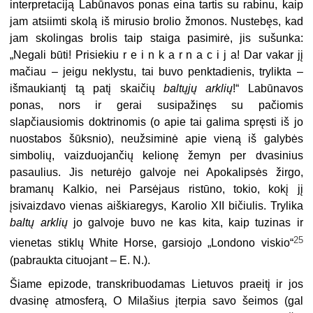
interpretaciją Labūnavos ponas eina tartis su rabinu, kaip
jam atsiimti skolą iš mirusio brolio žmonos. Nustebęs, kad
jam skolingas brolis taip staiga pasimirė, jis sušunka:
„Negali būti! Prisiekiu r e i n k a r n a c i j a! Dar vakar jį
mačiau – jeigu neklystu, tai buvo penktadienis, trylikta –
išmaukiantį tą patį skaičių
baltųjų arklių
!“ Labūnavos
ponas, nors ir gerai susipažinęs su pačiomis
slapčiausiomis doktrinomis (o apie tai galima spręsti iš jo
nuostabos šūksnio), neužsiminė apie vieną iš galybės
simbolių, vaizduojančių kelionę žemyn per dvasinius
pasaulius. Jis neturėjo galvoje nei Apokalipsės žirgo,
bramanų Kalkio, nei Parsėjaus ristūno, tokio, kokį jį
įsivaizdavo vienas aiškiaregys, Karolio XII bičiulis. Trylika
baltų arklių
jo galvoje buvo ne kas kita, kaip tuzinas ir
25
vienetas stiklų White Horse, garsiojo „Londono viskio“
(pabraukta cituojant – E. N.).
Šiame epizode, transkribuodamas Lietuvos praeitį ir jos
dvasinę atmosferą, O Milašius įterpia savo šeimos (gal