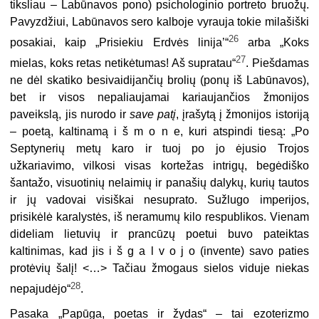
tiksliau – Labūnavos pono) psichologinio portreto bruožų.
Pavyz­džiui, Labūnavos sero kalboje vyrauja tokie milašiški
26
posakiai, kaip „Prisiekiu Erdvės linija’“
arba „Koks
27
mielas, koks retas netikėtumas! Aš supratau“
. Piešdamas
ne dėl skatiko besivaidijančių brolių (ponų iš Labūnavos),
bet ir visos nepaliaujamai kariaujančios žmonijos
paveikslą, jis nurodo ir
save patį
, įrašytą į žmonijos istoriją
– poetą, kaltinamą i š m o n e, kuri atspindi tiesą: „Po
Septynerių metų karo ir tuoj po jo ėjusio Trojos
užkariavimo, vilkosi visas kortežas intrigų, begėdiško
šantažo, visuotinių nelaimių ir panašių dalykų, kurių tautos
ir jų vadovai visiškai nesuprato. Sužlugo imperijos,
prisikėlė karalystės, iš neramumų kilo respublikos. Vienam
dideliam lietuvių ir prancūzų poetui buvo pateiktas
kaltinimas, kad jis i š g a l v o j o (invente) savo paties
protėvių šalį! <…> Tačiau žmogaus sielos viduje niekas
28
nepajudėjo“
.
Pasaka „Papūga, poetas ir žydas“ – tai ezoterizmo