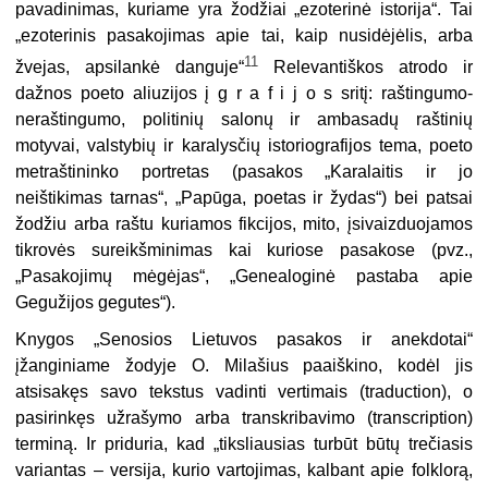
pavadinimas, kuriame yra žodžiai „ezoterinė istorija“. Tai
„ezoterinis pasakojimas apie tai, kaip nusidėjėlis, arba
11
žvejas, apsilankė danguje“
Relevantiškos atrodo ir
dažnos poeto aliuzijos į g r a f i j o s sritį: raštingumo-
neraštingumo, politinių salonų ir ambasadų raštinių
motyvai, valstybių ir karalysčių istoriografijos tema, poeto
metraštininko portretas (pasakos „Karalaitis ir jo
neištikimas tarnas“, „Papūga, poetas ir žydas“) bei patsai
žodžiu arba raštu kuriamos fikcijos, mito, įsivaizduojamos
tikrovės sureikšminimas kai kuriose pasakose (pvz.,
„Pasakojimų mėgėjas“, „Genealoginė pastaba apie
Gegužijos gegutes“).
Knygos „Senosios Lietuvos pasakos ir anekdotai“
įžanginiame žodyje O. Milašius paaiškino, kodėl jis
atsisakęs savo tekstus vadinti vertimais (traduction), o
pasirinkęs užrašymo arba transkribavimo (transcription)
terminą. Ir priduria, kad „tiksliausias turbūt būtų trečiasis
variantas – versija, kurio vartojimas, kalbant apie folklorą,