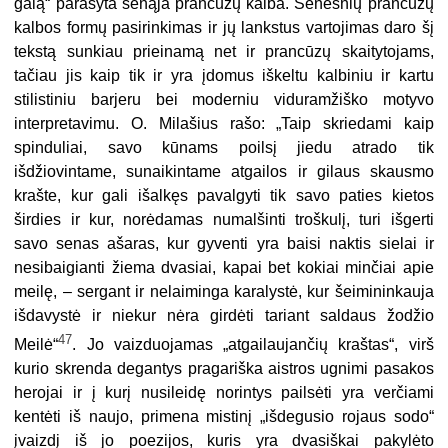
galą“ parašyta senąja prancūzų kalba. Senesnių prancūzų
kalbos formų pasirinkimas ir jų lankstus vartojimas daro šį
tekstą sunkiau prieinamą net ir prancūzų skaitytojams,
tačiau jis kaip tik ir yra įdomus iškeltu kalbiniu ir kartu
stilistiniu barjeru bei moderniu viduramžiško motyvo
interpretavimu. O. Milašius rašo: „Taip skriedami kaip
spinduliai, savo kūnams poilsį jiedu atrado tik
išdžiovintame, sunaikintame atgailos ir gilaus skausmo
krašte, kur gali išalkęs pavalgyti tik savo paties kietos
širdies ir kur, norėdamas numalšinti troškulį, turi išgerti
savo senas ašaras, kur gyventi yra baisi naktis sielai ir
nesibaigianti žiema dvasiai, kapai bet kokiai minčiai apie
meilę, – sergant ir nelaimin­ga karalystė, kur šeimininkauja
išdavystė ir niekur nėra girdėti tariant saldaus žodžio
47
Meilė“
. Jo vaizduojamas „atgailaujančių kraštas“, virš
kurio skrenda degantys pragariška aistros ugnimi pasakos
herojai ir į kurį nusileidę norintys pailsėti yra verčiami
kentėti iš naujo, primena mistinį „išdegusio rojaus sodo“
įvaizdį iš jo poezijos, kuris yra dvasiškai pakylėto