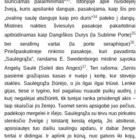
siunčiamas palaiminimas“
. Istorijoje apie nusidėjėlį
žveją, kuris apsilankė danguje, pasa­kojama, kaip šis pro
34
„ovalinę saulę danguje kaip pro duris“
pateko į dangų.
Mistinės nakties šviesulys pasakoje pakartotinai
35
apibūdinamas kaip Dangiškos Durys (la Sublime Porte)
36
bei serafimų vartai (la porte seraphique)
.
Priešpaskutinėje rinkinio pasakoje, kuri pavadinta
„Saulėgrąža“, randama E. Swedenborgo mistinė sąvoka
37
Angelų Saulė (Soleil des Anges)
. Ten rašoma: „Senis
pasiėmė gražiąsias kasas ir nuėjo į kertę, kur stovėjo
staklės. Saulėgrąža žiūrėjo, o jis ilgai ilgai triūsė. Lenkė
gijas, tiesė ir lygino, kol pagaliau nuaudė puikų audinį, į
kurį negalėjai atsižiūrėti, tik turėjai ranka prisidengti akis –
taip skaisčiai jis žėrėjo. Tuomet senis apsigobė juo pečius,
padėkojo mergelei ir išėjo. Saulėgrąža su tėvu nuo pirkutės
slenksčio žvelgė į tolstantį keistą elgetą. Jis atsitiesė,
apsisiautęs tuo dailiu saulingu apdaru, ir dabar žengė
tvirtai ir didingai. Ir aplink jo kūną, nuo galvos iki kojų,