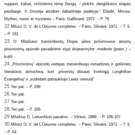
nupjauti, kalnai, viršūnėmis rėmę Dangų, – plokšti, dangiškasis etapas
pasibaigė, Ir žmonija atsidūrė dabartinėje padėtyje.“ Eliade, Mircea.
Mythes, reves et mysteres – Paris: Galllmard, 1972. – P. 79.
22
Milosz O. V. de L’Oeuvres completes. – Paris, Silvaire, 1972. – T. 6.
– P. 191.
23
O. Milašiaus transkribuotų Drujos pilies požemiuose atrastų
prisiminimų epizodo pavadinime slypi dviprasmybė:
modeste
(pranc.) –
kukli.
24
„Prisiminimų“ epizode vertėjas transkribuoja romantinės ir gotikinės
Iiteratūros atmosferą, kuri „priverstų dūsauti švelniąją Longfellow
Evangeliną“ ir „sudrebėti patraukliojo Lewis vienuolį“.
25
Ten pat. – P. 199.
26
Ten pat.
27
Ten pat.
28
Ten pat. – P. 206.
29
MiIašius O. Lietuviškos pasakos. – Vilnius, 1989. – P. 106-107.
30
Milosz O. V. de L’Oeuvres completes. – Paris: Silvaire, 1972. – T. 6.
– P. 64.