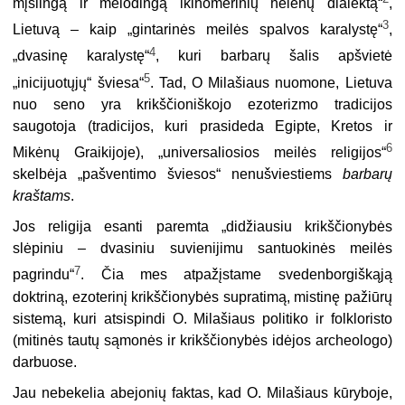
mįslingą ir melodingą ikihomerinių helenų dialektą“
,
3
Lietuvą – kaip „gintarinės meilės spalvos karalys­tę“
,
4
„dvasinę karalystę“
, kuri barbarų šalis apšvietė
5
„inicijuotųjų“ šviesa“
. Tad, O Milašiaus nuomone, Lietuva
nuo seno yra krikščioniškojo ezoterizmo tradicijos
saugotoja (tradicijos, kuri prasideda Egipte, Kretos ir
6
Mikėnų Graikijoje), „universaliosios meilės religijos“
skelbėja „pašventimo šviesos“ nenušviestiems
barbarų
kraštams
.
Jos religija esanti paremta „didžiausiu krikščionybės
slėpiniu – dvasiniu suvienijimu santuokinės meilės
7
pagrindu“
. Čia mes atpažįstame svedenborgiškąją
doktriną, ezoterinį krikščionybės supratimą, mistinę pažiūrų
sistemą, kuri atsispindi O. Milašiaus politiko ir folkloristo
(mitinės tautų sąmonės ir krikščionybės idėjos archeologo)
darbuose.
Jau nebekelia abejonių faktas, kad O. Milašiaus kūryboje,