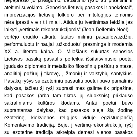
nepaprasto jo įžvalgumo, dabartinio ryšio su praeitimi ir
ateitimi suvokimo. „Senosios lietuvių pasakos ir anekdotai“,
improvizacijos lietuvių folkloro bei mitologijos temomis
nėra įprasti v e r t i m a i. Atidus jų įvertinimas leidžia jas
laikyti „vertimais-rekonstrukcijomis“ (Jean Bellemin-Noël) –
vertėjo erudito atkurtu tautos mitiniu pasaulėvaizdžiu,
performuluotu ir naujai „užkoduotu“ prasminga ir modernia
XX a. literato kalba. O. Milašiaus sukurtas senosios
Lietuvos pasakų pasaulis perteikia išsilaisvinusio poeto,
įgudusio diplomato ir metafiziko filosofinių pažiūrų sintezę,
analitinį požiūrį į tikrovę, į žmonių ir valstybių santykius.
Pasakų ryšys su ezoteriniu pasauliu poetui buvo pamatinis
dalykas, tačiau šį ryšį suprasti mes galime tik pripažinę,
kad pasakos (arba tam tikras jų sluoksnis) priklauso
sakraliniams kultūros klodams. Antai poetui buvo
suprantamas daly­kas, kad pasakos sieja šią žodinę
ezoterinę, kiekvienos religijos viduje egzistuojančią
Komentavimo tradiciją. Beje, į vertimų-rekonstrukcijų ryšį
su ezoterine tradicija atkreipia dėmesį vienos pasakos