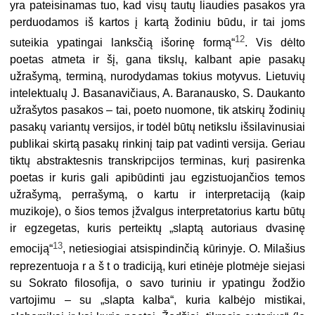
yra pateisinamas tuo, kad visų tautų liaudies pasakos yra
perduodamos iš kartos į kartą žodiniu būdu, ir tai joms
12
suteikia ypatingai lanksčią išorinę formą“
. Vis dėlto
poetas atmeta ir šį, gana tikslų, kalbant apie pasakų
užrašymą, terminą, nurodydamas tokius motyvus. Lietuvių
intelektualų J. Basanavičiaus, A. Baranausko, S. Daukanto
užrašytos pasakos – tai, poeto nuomone, tik atskirų žodinių
pasakų variantų versijos, ir todėl būtų netikslu išsilavinusiai
publikai skirtą pasakų rinkinį taip pat vadinti versija. Geriau
tiktų abstraktesnis transkripcijos terminas, kurį pasirenka
poetas ir kuris gali apibūdinti jau egzistuojančios temos
užrašymą, perrašymą, o kartu ir interpretaciją (kaip
muzikoje), o šios temos įžvalgus interpretatorius kartu būtų
ir egzegetas, kuris perteiktų „slaptą autoriaus dvasinę
13
emociją“
, netiesiogiai atsispindinčią kūrinyje. O. Milašius
reprezentuoja r a š t o tradiciją, kuri etinėje plotmėje siejasi
su Sokrato filosofija, o savo turiniu ir ypatingu žodžio
vartojimu – su „slapta kalba“, kuria kalbėjo mistikai,