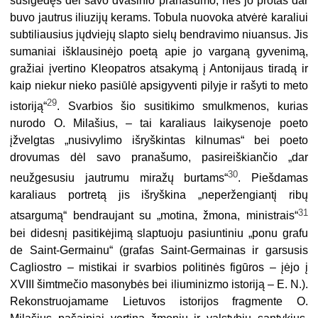
susigėdęs dėl savo dvasinio pranašumo, nes jo protas dar
buvo jautrus iliuzijų kerams. Tobula nuovoka atvėrė karaliui
subtiliausius jųdviejų slapto sielų bendravimo niuansus. Jis
sumaniai išklausinėjo poetą apie jo varganą gyvenimą,
gražiai įvertino Kleopatros atsakymą į Antonijaus tiradą ir
kaip niekur nieko pasiūlė apsigyventi pilyje ir rašyti to meto
29
istoriją“
. Svarbios šio susitikimo smulkmenos, kurias
nurodo O. Milašius, – tai karaliaus laikysenoje poeto
įžvelgtas „nusivylimo išryškintas kilnumas“ bei poeto
drovumas dėl savo pranašumo, pasireiškiančio „dar
30
neužgesusiu jautrumu miražų burtams“
. Pieš­damas
karaliaus portretą jis išryškina „neperžengiantį ribų
31
atsargumą“ bendraujant su „motina, žmona, ministrais“
bei didesnį pasitikėjimą slaptuoju pasiuntiniu „ponu grafu
de Saint-Germainu“ (grafas Saint-Germainas ir garsusis
Cagliostro – mistikai ir svarbios politinės figūros – įėjo į
XVIII šimtmečio masonybės bei iliuminizmo istoriją – E. N.).
Rekonstruojamame Lietuvos istorijos fragmente O.