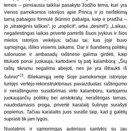
temos – pirmiausia taikliai pasakyto žodžio tema, kuri yra
vienos pamokomos istorijos apie Princą ir jo neištikimą
tarną pabaigos formulė (kūrinio pabaiga, kaip ir pradžia –
jo „strateginis taškas“, jo „explicit“, arba „desinit“): „Laikas,
negailestingas laikas privertė pamiršti šiuos įvykius ir šios
mielos istorijos veikėjus; tačiau tai, kas joje buvo
sąmojinga, išliko visiems laikams. Dar ir šiandieną politikų
salonuose ir ambasadų raštinėse galima girdėti, kaip
tituluoti ponai juokauja, kartodami tą patį kalambūrą: „Šių
raštų tikrumu negalima abejoti, nes jie yra ištraukti iš
18
šulinio“
. Išliekamąją vertę šioje pamokomoje istorijoje
turėjęs vertėjo-rekonstruktoriaus pavaizduotas raštingumo
ir neraštingumo susidūrimas virto kalambūru, kartoja­mu
juokaujančių politikų bei aristokratų: neraštingas tarnas,
naudodamasis proga, privertė karalaitį šulinyje surašyti
popierius. Tačiau karalaitis juos surašė taip, kad jį galėtų
suprasti tik jam lygūs.
Nuolatinis ir sąmoningas autoriaus santykis su jau