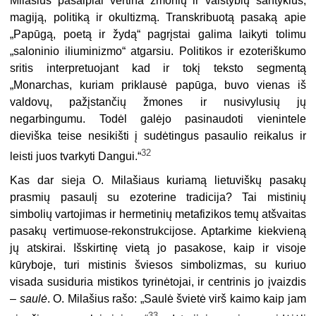
Milašius pašaipiai vertina žmonių ir valstybių santykius,
magiją, politiką ir okultizmą. Transkribuotą pasaką apie
„Papūgą, poetą ir žydą“ pagrįstai galima laikyti tolimu
„saloninio iliuminizmo“ atgarsiu. Politikos ir ezoteriškumo
sritis interpretuojant kad ir tokį teksto segmentą
„Monarchas, kuriam priklausė papūga, buvo vienas iš
valdovų, pažįstančių žmones ir nusivylusių jų
negarbingumu. Todėl galėjo pasinaudoti vienintele
dieviška teise nesikišti į sudėtingus pasaulio reikalus ir
32
leisti juos tvarkyti Dangui.“
Kas dar sieja O. Milašiaus kuriamą lietuviškų pasakų
prasmių pasaulį su ezoterine tradicija? Tai mistinių
simbolių vartojimas ir hermetinių metafizikos temų atšvaitas
pasakų vertimuose-rekonstrukcijose. Aptarkime kiekvieną
jų atskirai. Išskirtinę vietą jo pasakose, kaip ir visoje
kūryboje, turi mistinis šviesos simbolizmas, su kuriuo
visada susiduria mistikos tyrinėtojai, ir centrinis jo įvaizdis
–
saulė
. O. Milašius rašo: „Saulė švietė virš kaimo kaip jam
33