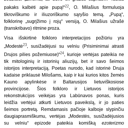
22
pakaks kalbėti apie pupą!“
, O. Milašius formuluoja
tikroviškumo ir iliuzoriškumo sąryšio temą. „Pupą“,
folklorinę „sugrįžimo į rojų“ versiją, O. Milašius užrašė
(transkribavo) ritmine proza.
Visa išskirtinė folkloro interpretacijos požiūriu yra
23
„Modestė
, susižadėjusi su velniu (Prisiminimai atrasti
24
Drujos pilies požemiuose)“
, kurioje vertėjas pateikia ne
tik mitologinių ir istorinių aliuzijų, bet ir savo šeimos
istorijos interpretaciją. Poetas nurodo, kad istorinė Druja
kadaise priklausė Milošams, kaip ir kai kurios kitos žemės
Kauno apylinkėse ir Baltarusijos lietuviškosiose
provincijose. Šios folkloro ir Lietuvos istorijos
rekonstrukcijos veikėjas yra Labūnavos ponas, kuris
leidžia vertėjui atkurti Lietuvos paveikslą, ir jo paties
šeimos portretą. Remdamasis pačioje kalboje slypinčiu
daugiaprasmiškumu, vertėjas „Modestės, susižadėjusios
su velniu“ epizode pateikia komišką
ezoterizmo