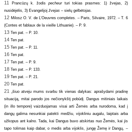
11
Prancūzų k. žodis
pecheur
turi tokias prasmes: 1) žvejas, 2)
nusidėjėlis, 3) Evangelijoj
žvejas
– sielų gelbėtojas.
12
Milosz O. V. de L’Oeuvres completes. – Paris, Silvaire, 1972. – T. 6
(Contes et fablaux de la vieille Lithuanie). – P. 9.
13
Ten pat. – P. 10.
14
Ten pat.
15
Ten pat. – P. 11.
16
Ten pat.
17
Ten pat. – P. 9.
18
Ten pat. – P. 133.
19
Ten pat. – P. 21.
20
Ten pat.
21
„šiuo atveju mums svarbu tik vienas dalykas: aprašydami pradinę
situaciją, mitai parodo jos nečionykštį pobūdį. Dangus mitiniais laikais
(in illo tempore) vaizduojamas visai arti Žemės arba nurodoma, kad į
dangų galima nesunkiai patekti medžiu, vijokliniu augalu, laiptais arba
užkopus ant kalno. Tada, kai Dangus buvo atskirtas nuo Žemės, kai jis
tapo tolimas kaip dabar, o medis arba vijoklis, jungę Žemę ir Dangų, –