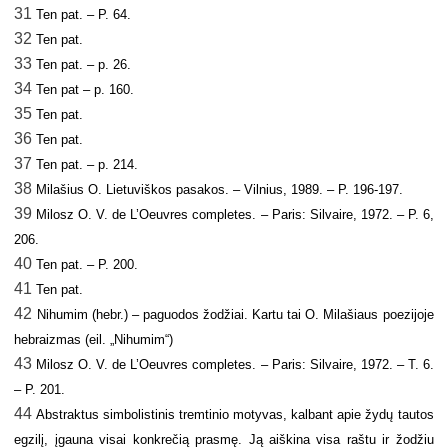
31
Ten pat. – P. 64.
32
Ten pat.
33
Ten pat. – p. 26.
34
Ten pat – p. 160.
35
Ten pat.
36
Ten pat.
37
Ten pat. – p. 214.
38
Milašius O. Lietuviškos pasakos. – Vilnius, 1989. – P. 196-197.
39
Milosz O. V. de L’Oeuvres completes. – Paris: Silvaire, 1972. – P. 6,
206.
40
Ten pat. – P. 200.
41
Ten pat.
42
Nihumim (hebr.) – paguodos žodžiai. Kartu tai O. Milašiaus poezijoje
hebraizmas (eil. „Nihumim“)
43
Milosz O. V. de L’Oeuvres completes. – Paris: Silvaire, 1972. – T. 6.
– P. 201.
44
Abstraktus simbolistinis tremtinio motyvas, kalbant apie žydų tautos
egzilį, įgauna visai konkrečią prasmę. Ją aiškina visa raštu ir žodžiu