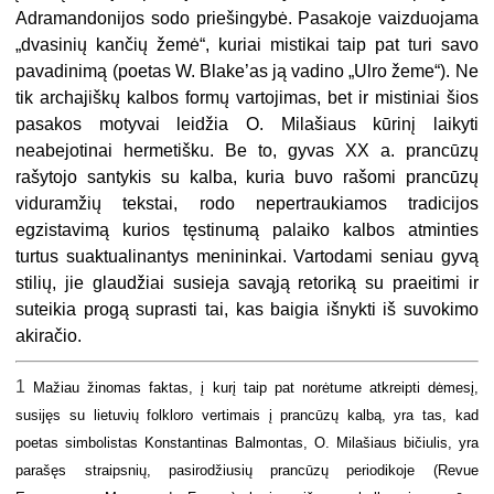
Adramandonijos sodo priešingybė. Pasakoje vaizduojama
„dvasinių kančių žemė“, kuriai mistikai taip pat turi savo
pavadinimą (poetas W. Blake’as ją vadino „Ulro žeme“). Ne
tik archajiškų kalbos formų vartojimas, bet ir mistiniai šios
pasakos motyvai leidžia O. Milašiaus kūrinį laikyti
neabejotinai hermetišku. Be to, gyvas XX a. prancūzų
rašytojo santykis su kalba, kuria buvo rašomi prancūzų
viduramžių tekstai, rodo nepertraukiamos tradicijos
egzistavi­mą kurios tęstinumą palaiko kalbos atminties
turtus suaktualinantys menininkai. Vartodami seniau gyvą
stilių, jie glaudžiai susieja savąją retoriką su praeitimi ir
suteikia progą suprasti tai, kas baigia išnykti iš suvokimo
akiračio.
1
Mažiau žinomas faktas, į kurį taip pat norėtume atkreipti dėmesį,
susijęs su lietuvių folkloro vertimais į prancūzų kalbą, yra tas, kad
poetas simbolistas Konstantinas Balmontas, O. Milašiaus bičiulis, yra
parašęs straipsnių, pasirodžiusių prancūzų periodikoje (Revue