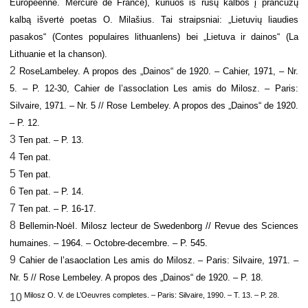
Europeenne. Mercure de France), kuriuos iš rusų kalbos į prancūzų
kalbą išvertė poetas O. Milašius. Tai straipsniai: „Lietuvių liaudies
pasakos“ (Contes populaires lithuanlens) bei „Lietuva ir dainos“ (La
Lithuanie et la chanson).
2
RoseLambeley. A propos des „Dainos“ de 1920. – Cahier, 1971, – Nr.
5. – P. 12-30, Cahier de l’assoclation Les amis do Milosz. – Paris:
Silvaire, 1971. – Nr. 5 // Rose Lembeley. A propos des „Dainos“ de 1920.
– P. 12.
3
Ten pat. – P. 13.
4
Ten pat.
5
Ten pat.
6
Ten pat. – P. 14.
7
Ten pat. – P. 16-17.
8
Bellemin
-NoėI. Milosz lecteur de Swedenborg // Revue des Sciences
humaines. – 1964. – Octobre-decembre. – P. 545.
9
Cahier de l’asaoclation Les amis do Milosz. – Paris: Silvaire, 1971. –
Nr. 5 // Rose Lembeley. A propos des „Dainos“ de 1920. – P. 18.
Milosz O. V. de L’Oeuvres completes. – Paris: Silvaire, 1990. – T. 13. – P. 28.
10