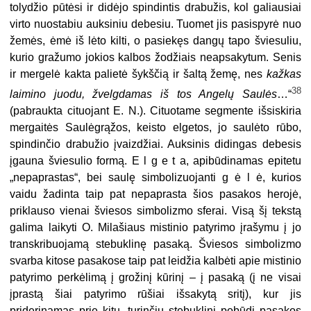
tolydžio pūtėsi ir didėjo spindintis drabužis, kol galiausiai
virto nuostabiu auksiniu debesiu. Tuomet jis pasispyrė nuo
žemės, ėmė iš lėto kilti, o pasiekęs dangų tapo šviesuliu,
kurio gražumo jokios kalbos žodžiais neapsakytum. Senis
ir mergelė kakta palietė šykščią ir šaltą žemę, nes
kažkas
38
laimino juodu, žvelgdamas iš tos Angelų Saulės
…“
(pabraukta cituojant E. N.). Cituotame segmente išsiskiria
mergaitės Saulėgrąžos, keisto elgetos, jo saulėto rūbo,
spindinčio drabužio įvaizdžiai. Auksinis didingas debesis
įgauna šviesulio formą. E l g e t a, apibūdinamas epitetu
„nepaprastas“, bei saulę simbolizuojanti g ė l ė, kurios
vaidu žadinta taip pat nepaprasta šios pasakos herojė,
priklauso vienai šviesos simbolizmo sferai. Visą šį tekstą
galima laikyti O. Milašiaus mistinio patyrimo įrašymu į jo
transkribuojamą stebuklinę pasaką. Šviesos simbolizmo
svarba kitose pasakose taip pat leidžia kalbėti apie mistinio
patyrimo perkėlimą į grožinį kūrinį – į pasaką (į ne visai
įprastą šiai patyrimo rūšiai išsakytą sritį), kur jis
priderinamas prie kitų, turinčių stebuklinį pobūdį pasakos