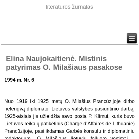
literatūros žurnalas
Elina Naujokaitienė. Mistinis
patyrimas O. Milašiaus pasakose
1994 m. Nr. 6
Nuo 1919 iki 1925 metų O. Milašius Prancūzijoje dirbo
nelengvą diplomato, Lietuvos valstybės pasiuntinio darbą.
1925-aisiais jis užleidžia savo postą P. Klimui, kuris buvo
Lietuvos reikalų patikėtinis (Charge d’Affaires de Lithuanie)
Prancūzijoje, pasilikdamas Garbės konsulu ir diplomatiniu
redaktoriumi. O. Milašiaus lietuvių folkloro vertimai –