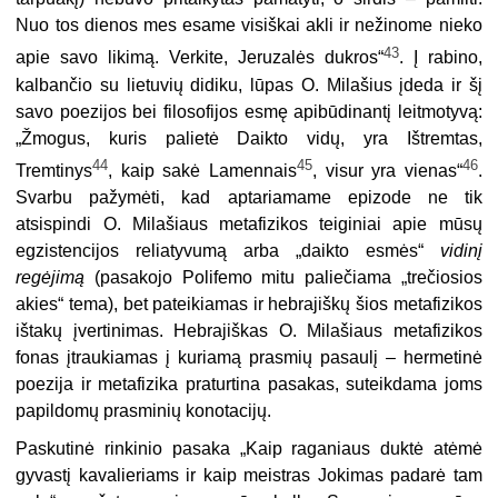
Nuo tos dienos mes esame visiškai akli ir nežinome nieko
43
apie savo likimą. Verkite, Jeruzalės dukros“
. Į rabino,
kalbančio su lietuvių didiku, lūpas O. Milašius įdeda ir šį
savo poezijos bei filosofijos esmę apibūdinantį leitmotyvą:
„Žmogus, kuris palietė Daikto vidų, yra Ištrem­tas,
44
45
46
Tremtinys
, kaip sakė Lamennais
, visur yra vienas“
.
Svarbu pažymėti, kad aptariamame epizode ne tik
atsispindi O. Milašiaus metafizikos teiginiai apie mūsų
egzis­tencijos reliatyvumą arba „daikto esmės“
vidinį
regėjimą
(pasakojo Polifemo mitu paliečia­ma „trečiosios
akies“ tema), bet pateikiamas ir hebrajiškų šios metafizikos
ištakų įvertini­mas. Hebrajiškas O. Milašiaus metafizikos
fonas įtraukiamas į kuriamą prasmių pasaulį – hermetinė
poezija ir metafizika praturtina pasakas, suteikdama joms
papildomų prasminių konotacijų.
Paskutinė rinkinio pasaka „Kaip raganiaus duktė atėmė
gyvastį kavalieriams ir kaip meistras Jokimas padarė tam