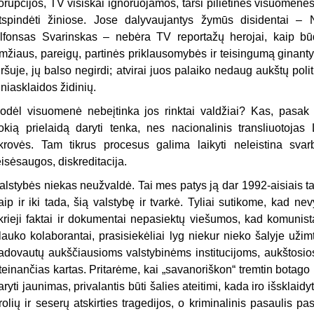
orupcijos, TV visiškai ignoruojamos, tarsi pilietinės visuomenės
tspindėti žiniose. Jose dalyvaujantys žymūs disidentai – 
lfonsas Svarinskas – nebėra TV reportažų herojai, kaip bū
mžiaus, pareigų, partinės priklausomybės ir teisingumą ginanty
iršuje, jų balso negirdi; atvirai juos palaiko nedaug aukštų polit
iniasklaidos židinių.
odėl visuomenė nebeįtinka jos rinktai valdžiai? Kas, pasak 
okią prielaidą daryti tenka, nes nacionalinis transliuotojas
ikrovės. Tam tikrus procesus galima laikyti neleistina svarbi
eisėsaugos, diskreditacija.
alstybės niekas neužvaldė. Tai mes patys ją dar 1992-aisiais ta
aip ir iki tada, šią valstybę ir tvarkė. Tyliai sutikome, kad nevy
ikrieji faktai ir dokumentai nepasiektų viešumos, kad komunistai
lauko kolaborantai, prasisiekėliai lyg niekur nieko šalyje užimt
adovautų aukščiausioms valstybinėms institucijoms, aukštosio
teinančias kartas. Pritarėme, kai „savanoriškon“ tremtin botago 
aryti jaunimas, privalantis būti šalies ateitimi, kada iro išsklaid
rolių ir seserų atskirties tragedijos, o kriminalinis pasaulis 