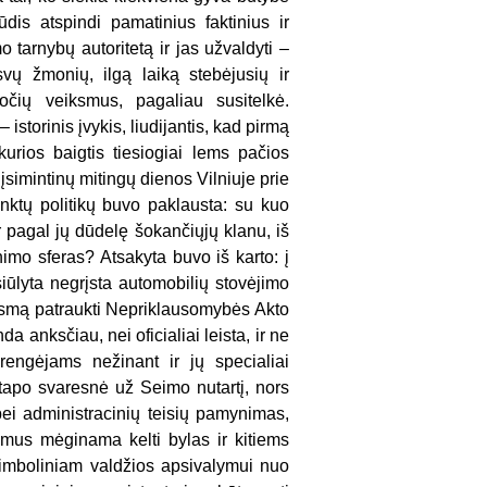
is atspindi pamatinius faktinius ir
 tarnybų autoritetą ir jas užvaldyti –
svų žmonių, ilgą laiką stebėjusių ir
očių veiksmus, pagaliau susitelkė.
 istorinis įvykis, liudijantis, kad pirmą
urios baigtis tiesiogiai lems pačios
i įsimintinų mitingų dienos Vilniuje prie
inktų politikų buvo paklausta: su kuo
ir pagal jų dūdelę šokančiųjų klanu, iš
nimo sferas? Atsakyta buvo iš karto: į
ūlyta negrįsta automobilių stovėjimo
 teismą patraukti Nepriklausomybės Akto
 anksčiau, nei oficialiai leista, ir ne
 rengėjams nežinant ir jų specialiai
apo svaresnė už Seimo nutartį, nors
bei administracinių teisių pamynimas,
imus mėginama kelti bylas ir kitiems
 simboliniam valdžios apsivalymui nuo