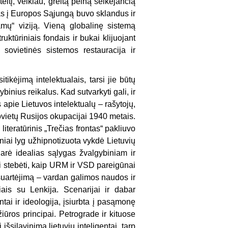
eitį, veikiau, greitą pelną seikėjančią
mas į Europos Sąjungą buvo sklandus ir
mų“ viziją. Vieną globalinę sistemą
uktūriniais fondais ir bukai klijuojant
 sovietinės sistemos restauracija ir
ikėjimą intelektualais, tarsi jie būtų
stybinius reikalus. Kad sutvarkyti gali, ir
apie Lietuvos intelektualų – rašytojų,
vietų Rusijos okupacijai 1940 metais.
literatūrinis „Trečias frontas“ pakliuvo
niai lyg užhipnotizuota vykdė Lietuvių
darė idealias sąlygas žvalgybiniam ir
i stebėti, kaip URM ir VSD pareigūnai
 suartėjimą – vardan galimos naudos ir
ais su Lenkija. Scenarijai ir dabar
tai ir ideologija, įsiurbta į pasąmonę
ros principai. Petrograde ir kituose
išsilavinimą lietuvių inteligentai, tarp