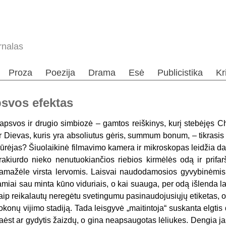
rnalas
Proza
Poezija
Drama
Esė
Publicistika
Kr
psvos efektas
apsvos ir drugio simbiozė – gamtos reiškinys, kurį stebėjęs C
r Dievas, kuris yra absoliutus gėris, summum bonum, – tikrasi
ūrėjas? Šiuolaikinė filmavimo kamera ir mikroskopas leidžia dar
rakiurdo nieko nenutuokiančios riebios kirmėlės odą ir prifarš
amažėle virsta lervomis. Laisvai naudodamosios gyvybinėmis 
amiai sau minta kūno viduriais, o kai suauga, per odą išlenda la
aip reikalautų neregėtu svetingumu pasinaudojusiųjų etiketas, o 
okonų vijimo stadiją. Tada leisgyvė „maitintoja“ suskanta elgtis
aėst ar gydytis žaizdų, o gina neapsaugotas lėliukes. Dengia ja