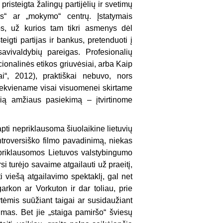
risteigta žalingų partijėlių ir svetimų
ros“ ar „mokymo“ centrų. Įstatymais
s, už kurios tam tikri asmenys dėl
eigti partijas ir bankus, pretenduoti į
avivaldybių pareigas. Profesionalių
cionalinės etikos griuvėsiai, arba Kaip
ai“, 2012), praktiškai nebuvo, nors
iekviename visai visuomenei skirtame
sią amžiaus pasiekimą – įtvirtinome
pti nepriklausoma šiuolaikine lietuvių
ontroversiško filmo pavadinimą, niekas
i nepriklausomos Lietuvos valstybingumo
i turėjo savaime atgailauti už praeitį,
i viešą atgailavimo spektaklį, gal net
garkon ar Vorkuton ir dar toliau, prie
rtėmis suūžiant taigai ar susidaužiant
mas. Bet jie „staiga pamiršo“ šviesų