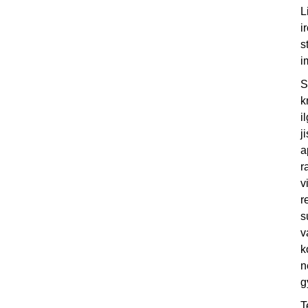
L
i
s
i
S
k
i
j
a
r
v
r
s
v
k
n
g
T