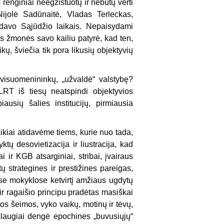
 renginiai neegzistuotų ir nebūtų verti
Nijolė Sadūnaitė, Vladas Terleckas,
davo Sąjūdžio laikais. Nepaisydami
s žmonės savo kailiu patyrė, kad ten,
ikų, šviečia tik pora likusių objektyvių
visuomenininkų, „užvaldė“ valstybę?
 LRT iš tiesų neatspindi objektyvios
ausių šalies institucijų, pirmiausia
ikiai atidavėme tiems, kurie nuo tada,
ktų desovietizacija ir liustracija, kad
 ir KGB atsarginiai, stribai, įvairaus
ų strategines ir prestižines pareigas,
se mokyklose ketvirtį amžiaus ugdytų
ir ragaišio principu pradėtas masiškai
ytos šeimos, vyko vaikų, motinų ir tėvų,
paslaugiai dengė epochines „buvusiųjų“