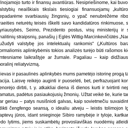
ilnojamojo turto ir finansų avantiūras. Nesipriešinome, kai buvo p
alstybių neaiškiais tikslais tiesiogiai finansuojamų „kultū
epadarėme svarbiausių žingsnių, o ypač nenubrėžėme ribo
raeities neturėtų teisės iškelti savo kandidatūros rinkimuose, st
yriausybės, Seimo, Prezidento postus, visų ministerijų ir s
nalitinių straipsnių, panašių į Eglės Wittig-Marcinkevičiūtės „Na
užudyti valstybę jos intelektualų rankomis“ („Kultūros bar
ormaliomis aplinkybėmis tokios analizės turėjo būti rašomos k
imtesniame laikraštyje ar žurnale. Pagaliau – kaip didžiau
oralinį reliatyvizmą.
ievas ir pasaulinės aplinkybės mums pametėjo istorinę progą ta
acija. Laisvę reikėjo auginti ir puoselėti, bet, perfrazuojant k
enorėjo dirbti, t. y. atkakliai diena iš dienos kurti ir tvirtint
amatus, padėtus pasiaukojusių žmonių. Užtat veikė tie, kurie tars
ar geriau – patys nusišnioti galvas, kaip sovietmečiu suvaidint
tlikti čengfengo seansą, o idealiu atveju – leistis tolimojon I
aptevų jūros, idant snieginoje Sibiro ramybėje ir tyloje, kartka
edo lytims, jiems suskambėtų provoslaviškas nuodėmių atleidi