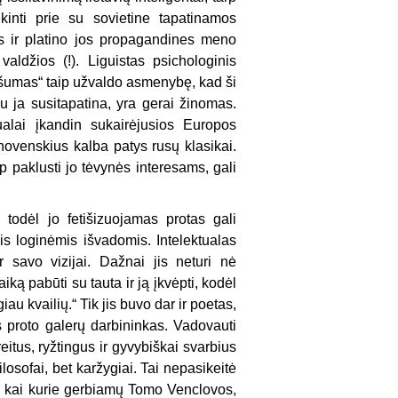
kinti prie su sovietine tapatinamos
tys ir platino jos propagandines meno
ldžios (!). Liguistas psichologinis
našumas“ taip užvaldo asmenybę, kad ši
su ja susitapatina, yra gerai žinomas.
alai įkandin sukairėjusios Europos
hovenskius kalba patys rusų klasikai.
p paklusti jo tėvynės interesams, gali
 todėl jo fetišizuojamas protas gali
mis loginėmis išvadomis. Intelektualas
 savo vizijai. Dažnai jis neturi nė
iką pabūti su tauta ir ją įkvėpti, kodėl
au kvailių.“ Tik jis buvo dar ir poetas,
tas proto galerų darbininkas. Vadovauti
greitus, ryžtingus ir gyvybiškai svarbius
ilosofai, bet karžygiai. Tai nepasikeitė
rti kai kurie gerbiamų Tomo Venclovos,