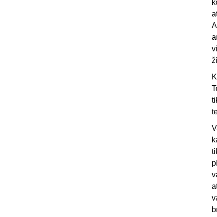
k
a
A
a
v
ž
K
T
t
t
V
k
t
p
v
a
v
b