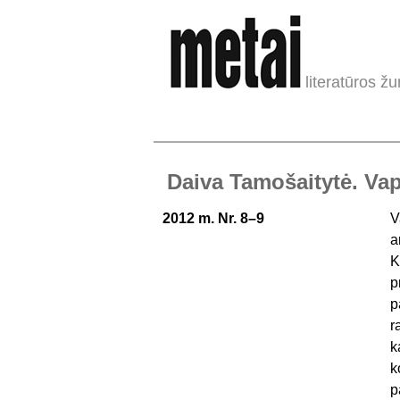
literatūros žu
Daiva Tamošaitytė. Va
2012 m. Nr. 8–9
V
a
K
p
p
r
k
k
p