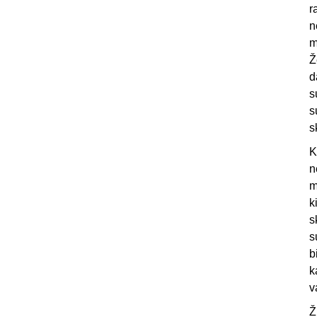
r
n
m
Ž
d
s
s
s
K
n
m
k
s
s
b
k
v
Ž