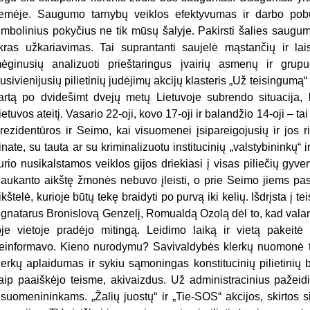
emėje. Saugumo tarnybų veiklos efektyvumas ir darbo pobūd
imbolinius pokyčius ne tik mūsų šalyje. Pakirsti šalies saugumo
ikras užkariavimas. Tai suprantanti saujelė mąstančių ir lai
ėginusių analizuoti prieštaringus įvairių asmenų ir grupu
usivienijusių pilietinių judėjimų akcijų klasteris „Už teisingumą“ –
artą po dvidešimt dvejų metų Lietuvoje subrendo situacija, k
ietuvos ateitį. Vasario 22-oji, kovo 17-oji ir balandžio 14-oji – ta
rezidentūros ir Seimo, kai visuomenei įsipareigojusių ir jos r
inate, su tauta ar su kriminalizuotu institucinių „valstybininkų“ 
urio nusikalstamos veiklos gijos driekiasi į visas piliečių gyve
aukanto aikštę žmonės nebuvo įleisti, o prie Seimo jiems pasi
ikštelė, kurioje būtų tekę braidyti po purvą iki kelių. Išdrįsta į
ignatarus Bronislovą Genzelį, Romualdą Ozolą dėl to, kad valanda
oje vietoje pradėjo mitingą. Leidimo laiką ir vietą pakeitė
einformavo. Kieno nurodymu? Savivaldybės klerkų nuomonė t
lerkų aplaidumas ir sykiu sąmoningas konstitucinių pilietinių 
aip paaiškėjo teisme, akivaizdus. Už administracinius pažeid
isuomenininkams. „Žalių juostų“ ir „Tie-SOS“ akcijos, skirtos