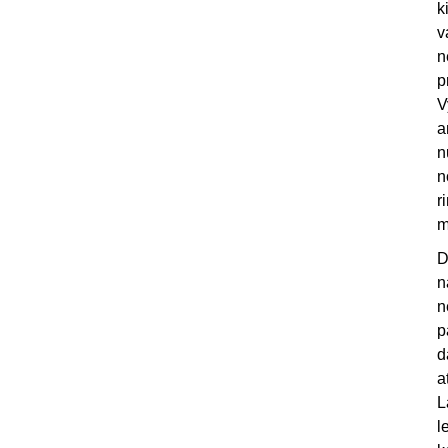
k
v
n
p
V
a
n
n
r
m
D
n
n
p
d
a
L
l