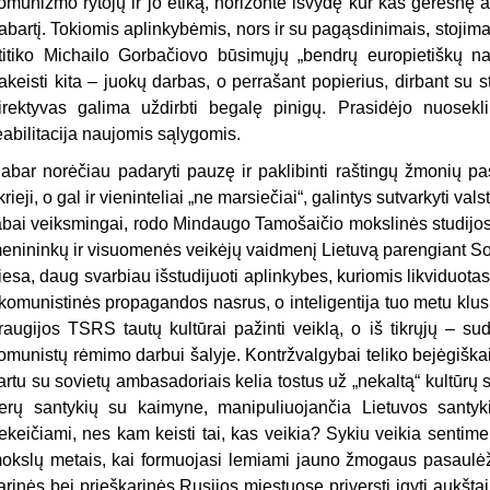
omunizmo rytojų ir jo etiką, horizonte išvydę kur kas geresnę at
abartį. Tokiomis aplinkybėmis, nors ir su pagąsdinimais, stoji
titiko Michailo Gorbačiovo būsimųjų „bendrų europietiškų na
akeisti kita – juokų darbas, o perrašant popierius, dirbant su str
irektyvas galima uždirbti begalę pinigų. Prasidėjo nuosekli
eabilitacija naujomis sąlygomis.
abar norėčiau padaryti pauzę ir paklibinti raštingų žmonių pasit
ikrieji, o gal ir vieninteliai „ne marsiečiai“, galintys sutvarkyti val
abai veiksmingai, rodo Mindaugo Tamošaičio mokslinės studijos 
enininkų ir visuomenės veikėjų vaidmenį Lietuvą parengiant So
iesa, daug svarbiau išstudijuoti aplinkybes, kuriomis likviduotas 
 komunistinės propagandos nasrus, o inteligentija tuo metu klus
raugijos TSRS tautų kultūrai pažinti veiklą, o iš tikrųjų – su
omunistų rėmimo darbui šalyje. Kontržvalgybai teliko bejėgiška
artu su sovietų ambasadoriais kelia tostus už „nekaltą“ kultūrų
erų santykių su kaimyne, manipuliuojančia Lietuvos santyki
ekeičiami, nes kam keisti tai, kas veikia? Sykiu veikia sentimen
okslų metais, kai formuojasi lemiami jauno žmogaus pasaulėžiū
arinės bei prieškarinės Rusijos miestuose priversti įgyti aukštąjį 