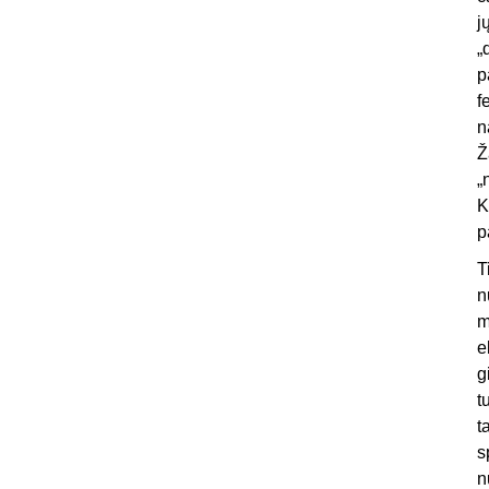
j
„
p
f
n
Ž
„
K
p
T
n
m
e
g
t
t
s
n