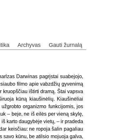
itika
Archyvas
Gauti žurnalą
harlzas Darwinas pagrįstai suabejojo,
s siaubo filmo apie vabzdžių gyvenimą
 kruopščiau ištirti dramą. Štai vapsva
iruoja kūną kiaušinėlių. Kiaušinėliai
užgrobto organizmo funkcijomis, jos
uk – beje, ne iš eilės per vieną skylę,
iš karto daugybėje vietų, – ir pradeda
 dar keisčiau: ne ropoja šalin pagaliau
s savo kūnu, be atilsio mojuoja galva,