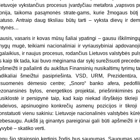
ietuvoje vykstančius procesus įvardyčiau metafora „vapsvos p
ronija, taikoma pasąmonės strate-gams, kurie žmogaus būtį
tatuso. Antraip daug tiksliau būtų tarti – vyksta dievų ir de
mtynės…
ausis, vasaris ir kovas mūsų šaliai ypatingi – gausu iškilmingų
nygų mugė, teikiami nacionaliniai ir vyriausybiniai apdovanoj
lgalaikius, ir naujus procesus, rodančius Lietuvos valstybės p
is kaip tik tada, kai buvo mėginama dar sykį surežisuoti preced
pšmeižti ir pašalinti du aukštus Finansinių nusikaltimų tyrimų t
adikaliai šmeižtui pasipriešinta. VSD, URM, Prezidentūra, 
isuomenės dėmesio centre; „Snoro“ banko afera, pedofili
ezonansinės bylos, energetikos projektai, priešrinkiminės pa
usiklostė ir persipynė taip, kad kaip niekad išryškėjo tikrieji 
adeivos, apsinuogino konkrečių asmenų pozicijos ir tikroji 
onstatuoti vienu sakiniu: Lietuvoje nacionalinės valstybės kūrė
ebesaugu. Aukšti ją ginantys pareigūnai gali būti apšmeižti ir i
yvybė – skatiko verti.
egu šio straipsnio kertinis žodis bus saugumas. Saugumas yra 