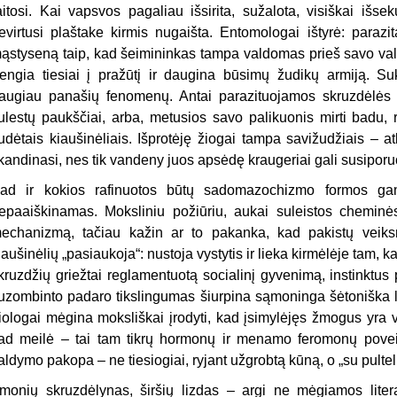
aitosi. Kai vapsvos pagaliau išsirita, sužalota, visiškai išse
evirtusi plaštake kirmis nugaišta. Entomologai ištyrė: parazi
ąstyseną taip, kad šeimininkas tampa valdomas prieš savo valią
engia tiesiai į pražūtį ir daugina būsimų žudikų armiją. Su
augiau panašių fenomenų. Antai parazituojamos skruzdėlės g
ulestų paukščiai, arba, metusios savo palikuonis mirti badu, 
udėtais kiaušinėliais. Išprotėję žiogai tampa savižudžiais – at
kandinasi, nes tik vandeny juos apsėdę kraugeriai gali susipor
ad ir kokios rafinuotos būtų sadomazochizmo formos gam
epaaiškinamas. Moksliniu požiūriu, aukai suleistos chemin
echanizmą, tačiau kažin ar to pakanka, kad pakistų veiks
iaušinėlių „pasiaukoja“: nustoja vystytis ir lieka kirmėlėje tam, ka
kruzdžių griežtai reglamentuotą socialinį gyvenimą, instinktus
uzombinto padaro tikslingumas šiurpina sąmoninga šėtoniška log
iologai mėgina moksliškai įrodyti, kad įsimylėjęs žmogus yra 
ad meilė – tai tam tikrų hormonų ir menamo feromonų povei
aldymo pakopa – ne tiesiogiai, ryjant užgrobtą kūną, o „su pult
monių skruzdėlynas, širšių lizdas – argi ne mėgiamos lite