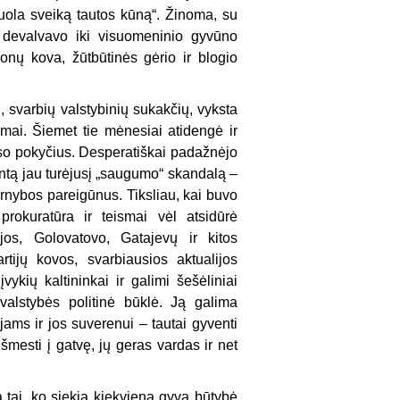
uola sveiką tautos kūną“. Žinoma, su
 devalvavo iki visuomeninio gyvūno
monų kova, žūtbūtinės gėrio ir blogio
, svarbių valstybinių sukakčių, vyksta
imai. Šiemet tie mėnesiai atidengė ir
ulso pokyčius. Desperatiškai padažnėjo
entą jau turėjusį „saugumo“ skandalą –
arnybos pareigūnus. Tiksliau, kai buvo
prokuratūra ir teismai vėl atsidūrė
jos, Golovatovo, Gatajevų ir kitos
rtijų kovos, svarbiausios aktualijos
įvykių kaltininkai ir galimi šešėliniai
valstybės politinė būklė. Ją galima
jams ir jos suverenui – tautai gyventi
šmesti į gatvę, jų geras vardas ir net
tai, ko siekia kiekviena gyva būtybė