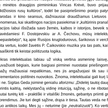
ų minėtos draugijos pirmininkas Vincas Krėvė, buvo prijau
didžiosios rusų kultūros“, todėl be pasipriešinimo prarijo pa
arodas ir kino seansus, dažniausiai draudžiamus Lietuvos va
enomenas, kai skaitlingos nacijos pasiekimai ir „kultūrinis pra
acijos labui išsižada savo žemės, kalbos ir istorijos, beveik 
avėdamiesi F. Dostojevskiu ar A. Čechovu, mūsų intelektu
nepastebėjo“, ką apie Rusijos kruglodurovus, šarikovus ir verc
ita vertus, kodėl žavėtis P. Čaikovskio muzika yra tas pats, kai
aaiškinti tik keistai politizuota logika.
ikras intelektualas labiau už viską vertina asmeninę laisvę,
uvažiuoti bėgiais, kurie baigiasi pirminei nuostatai priešingo
ažų mažiausiai nepatikimas, nes jis angažuojasi tik sau ir
lementarios politinės nuovokos. Žinoma, intelektualai gali kurį la
i ne. Sigitas Geda įsiminė genialiu aforizmu: „Didelėj tautoj daugi
urintis kaitrią, neklystančią vidinę intuiciją, sąžinę, o ne ribo
autai turėtų kiti – praktiški ir vitališki žmonės, gebantys priimti 
prendimus. Jie turi degti sąžine, drąsa ir tiesa. Tautas veda ne f
uo antikos laikų. Mes jų – neturime (jie „neutralizuoti“). Ko ve