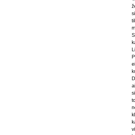
ž
s
t
m
S
k
L
P
e
k
D
a
s
t
n
k
k
v