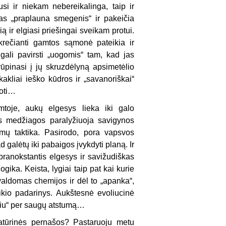
kusi ir niekam nebereikalinga, taip ir
tas „praplauna smegenis“ ir pakeičia
 ir elgiasi priešingai sveikam protui.
krečianti gamtos sąmonė pateikia ir
ali pavirsti „uogomis“ tam, kad jas
rūpinasi į jų skruzdėlyną apsimetėlio
kakliai ieško kūdros ir „savanoriškai“
uoti…
toje, aukų elgesys lieka iki galo
ės medžiagos paralyžiuoja savigynos
mų taktika. Pasirodo, pora vapsvos
d galėtų iki pabaigos įvykdyti planą. Ir
 pranokstantis elgesys ir savižudiškas
ika. Keista, lygiai taip pat kai kurie
valdomas chemijos ir dėl to „apanka“,
kio padarinys. Aukštesnė evoliucinė
eliu“ per saugų atstumą…
ratūrinės pernašos? Pastaruoju metu