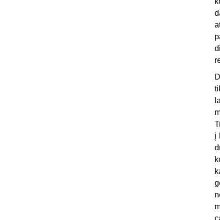
k
d
a
p
d
r
D
t
l
m
T
į
d
k
k
g
n
m
c