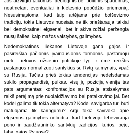
Jos atžvilgiu taikomas ideologinis bei politinis spaudimas,
neatmetant eventualiai ir kietesnio pobūdžio priemonių.
Nesusimąstoma, kad taip artėjama prie bolševizmo
tradicijų. tokia Lietuvos nuostata ne tik prieštarauja taikiai
bei demokratinei elgsenai, bet ir akivaizdžiai peržengia
mūsų šalies, kaip mažos valstybės, galimybes.
Nedemokratinės liekanos Lietuvoje gana gajos ir
pasireiškia pačiomis įvairiausiomis formomis. pastaruoju
metu Lietuvos užsienio politikoje lyg ir ėmė reikštis
pastangos normalizuoti santykius su Rytų kaimynais, ypač
su Rusija. Tačiau prieš tokias tendencijas nedelsdamas
sukilo propagandistų pulkas. visų jų poziciją vienija tas
pats argumentas: konfrontacijos su Rusija atsisakymas
reikš perėjimą prie nuolaidžiavimo bei pataikavimo jai. Bet
kodėl galima tik tokia alternatyva? Kodėl savigarba turi būti
matuojama tik karingumu? Argi tokia savivoka apie
elgsenos galimybes neliudija, kad Lietuvoje tebevyrauja
pono ir baudžiauninko santykių tradicijos, kurios, beje,
labai gajos Rytuose?