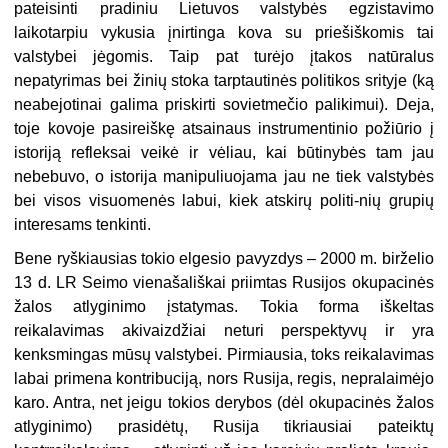
pateisinti pradiniu Lietuvos valstybės egzistavimo
laikotarpiu vykusia įnirtinga kova su priešiškomis tai
valstybei jėgomis. Taip pat turėjo įtakos natūralus
nepatyrimas bei žinių stoka tarptautinės politikos srityje (ką
neabejotinai galima priskirti sovietmečio palikimui). Deja,
toje kovoje pasireiškę atsainaus instrumentinio požiūrio į
istoriją refleksai veikė ir vėliau, kai būtinybės tam jau
nebebuvo, o istorija manipuliuojama jau ne tiek valstybės
bei visos visuomenės labui, kiek atskirų politi-nių grupių
interesams tenkinti.
Bene ryškiausias tokio elgesio pavyzdys – 2000 m. birželio
13 d. LR Seimo vienašališkai priimtas Rusijos okupacinės
žalos atlyginimo įstatymas. Tokia forma iškeltas
reikalavimas akivaizdžiai neturi perspektyvų ir yra
kenksmingas mūsų valstybei. Pirmiausia, toks reikalavimas
labai primena kontribuciją, nors Rusija, regis, nepralaimėjo
karo. Antra, net jeigu tokios derybos (dėl okupacinės žalos
atlyginimo) prasidėtų, Rusija tikriausiai pateiktų