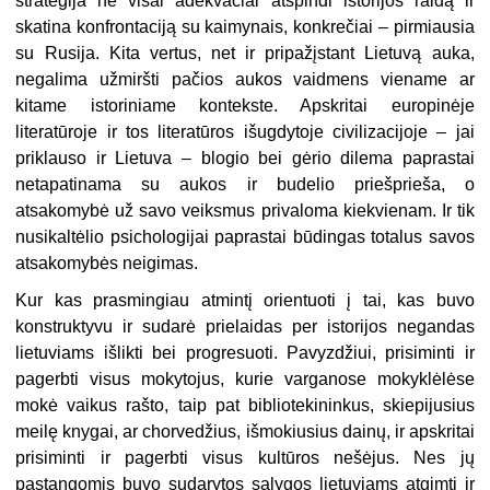
strategija ne visai adekvačiai atspindi istorijos raidą ir
skatina konfrontaciją su kaimynais, konkrečiai – pirmiausia
su Rusija. Kita vertus, net ir pripažįstant Lietuvą auka,
negalima užmiršti pačios aukos vaidmens viename ar
kitame istoriniame kontekste. Apskritai europinėje
literatūroje ir tos literatūros išugdytoje civilizacijoje – jai
priklauso ir Lietuva – blogio bei gėrio dilema paprastai
netapatinama su aukos ir budelio priešprieša, o
atsakomybė už savo veiksmus privaloma kiekvienam. Ir tik
nusikaltėlio psichologijai paprastai būdingas totalus savos
atsakomybės neigimas.
Kur kas prasmingiau atmintį orientuoti į tai, kas buvo
konstruktyvu ir sudarė prielaidas per istorijos negandas
lietuviams išlikti bei progresuoti. Pavyzdžiui, prisiminti ir
pagerbti visus mokytojus, kurie varganose mokyklėlėse
mokė vaikus rašto, taip pat bibliotekininkus, skiepijusius
meilę knygai, ar chorvedžius, išmokiusius dainų, ir apskritai
prisiminti ir pagerbti visus kultūros nešėjus. Nes jų
pastangomis buvo sudarytos sąlygos lietuviams atgimti ir