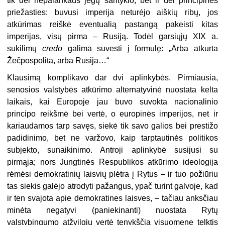
tik dėl nepalankaus jėgų santykio, bet ir dėl principinės
priežasties: buvusi imperija neturėjo aiškių ribų, jos
atkūrimas reiškė eventualią pastangą pakeisti kitas
imperijas, visų pirma – Rusiją. Todėl garsiųjų XIX a.
sukilimų
credo
galima suvesti į formulę: „Arba atkurta
Žečpospolita, arba Rusija…“
Klausimą komplikavo dar dvi aplinkybės. Pirmiausia,
senosios valstybės atkūrimo alternatyvinė nuostata kelta
laikais, kai Europoje jau buvo suvokta nacionalinio
principo reikšmė bei vertė, o europinės imperijos, net ir
kariaudamos tarp savęs, siekė tik savo galios bei prestižo
padidinimo, bet ne varžovo, kaip tarptautinės politikos
subjekto, sunaikinimo. Antroji aplinkybė susijusi su
pirmąja; nors Jungtinės Respublikos atkūrimo ideologija
rėmėsi demokratinių laisvių plėtra į Rytus – ir tuo požiūriu
tas siekis galėjo atrodyti pažangus, ypač turint galvoje, kad
ir ten svajota apie demokratines laisves, – tačiau anksčiau
minėta negatyvi (paniekinanti) nuostata Rytų
valstybingumo atžvilgiu vertė tenykščią visuomenę telktis