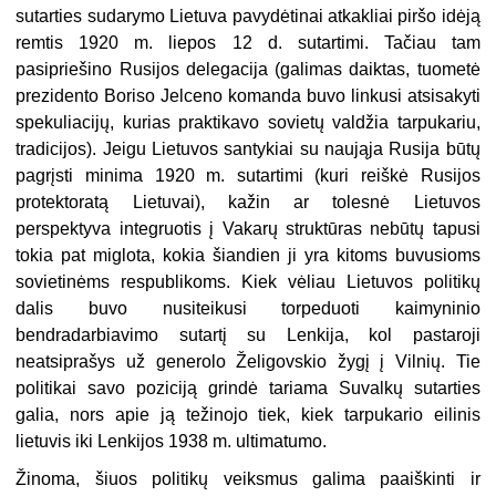
sutarties sudarymo Lietuva pavydėtinai atkakliai piršo idėją
remtis 1920 m. liepos 12 d. sutartimi. Tačiau tam
pasipriešino Rusijos delegacija (galimas daiktas, tuometė
prezidento Boriso Jelceno komanda buvo linkusi atsisakyti
spekuliacijų, kurias praktikavo sovietų valdžia tarpukariu,
tradicijos). Jeigu Lietuvos santykiai su naująja Rusija būtų
pagrįsti minima 1920 m. sutartimi (kuri reiškė Rusijos
protektoratą Lietuvai), kažin ar tolesnė Lietuvos
perspektyva integruotis į Vakarų struktūras nebūtų tapusi
tokia pat miglota, kokia šiandien ji yra kitoms buvusioms
sovietinėms respublikoms. Kiek vėliau Lietuvos politikų
dalis buvo nusiteikusi torpeduoti kaimyninio
bendradarbiavimo sutartį su Lenkija, kol pastaroji
neatsiprašys už generolo Želigovskio žygį į Vilnių. Tie
politikai savo poziciją grindė tariama Suvalkų sutarties
galia, nors apie ją težinojo tiek, kiek tarpukario eilinis
lietuvis iki Lenkijos 1938 m. ultimatumo.
Žinoma, šiuos politikų veiksmus galima paaiškinti ir