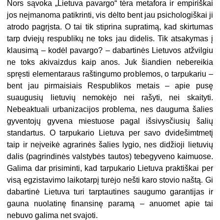
Nors sąvoka „Lietuva pavargo“ tėra metafora ir empiriškai
jos neįmanoma patikrinti, vis dėlto bent jau psichologiškai ji
atrodo pagrįsta. O tai tik stiprina supratimą, kad skirtumas
tarp dviejų respublikų ne toks jau didelis. Tik atsakymas į
klausimą – kodėl pavargo? – dabartinės Lietuvos atžvilgiu
ne toks akivaizdus kaip anos. Juk šiandien nebereikia
spręsti elementaraus raštingumo problemos, o tarpukariu –
bent jau pirmaisiais Respublikos metais – apie pusę
suaugusių lietuvių nemokėjo nei rašyti, nei skaityti.
Nebeaktuali urbanizacijos problema, nes dauguma šalies
gyventojų gyvena miestuose pagal išsivysčiusių šalių
standartus. O tarpukario Lietuva per savo dvidešimtmetį
taip ir neįveikė agrarinės šalies lygio, nes didžioji lietuvių
dalis (pagrindinės valstybės tautos) tebegyveno kaimuose.
Galima dar prisiminti, kad tarpukario Lietuva praktiškai per
visą egzistavimo laikotarpį turėjo nešti karo stovio naštą. Gi
dabartinė Lietuva turi tarptautines saugumo garantijas ir
gauna nuolatinę finansinę paramą – anuomet apie tai
nebuvo galima net svajoti.