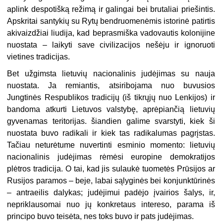
aplink despotišką režimą ir galingai bei brutaliai priešintis.
Apskritai santykių su Rytų bendruomenėmis istorinė patirtis
akivaizdžiai liudija, kad beprasmiška vadovautis kolonijine
nuostata – laikyti save civilizacijos nešėju ir ignoruoti
vietines tradicijas.
Bet užgimsta lietuvių nacionalinis judėjimas su nauja
nuostata. Ja remiantis, atsiribojama nuo buvusios
Jungtinės Respublikos tradicijų (iš tikrųjų nuo Lenkijos) ir
bandoma atkurti Lietuvos valstybę, aprėpiančią lietuvių
gyvenamas teritorijas. šiandien galime svarstyti, kiek ši
nuostata buvo radikali ir kiek tas radikalumas pagrįstas.
Tačiau neturėtume nuvertinti esminio momento: lietuvių
nacionalinis judėjimas rėmėsi europine demokratijos
plėtros tradicija. O tai, kad jis sulaukė tuometės Prūsijos ar
Rusijos paramos – beje, labai sąlyginės bei konjunktūrinės
– antraeilis dalykas; judėjimui padėjo įvairios šalys, ir,
nepriklausomai nuo jų konkretaus intereso, parama iš
principo buvo teisėta, nes toks buvo ir pats judėjimas.