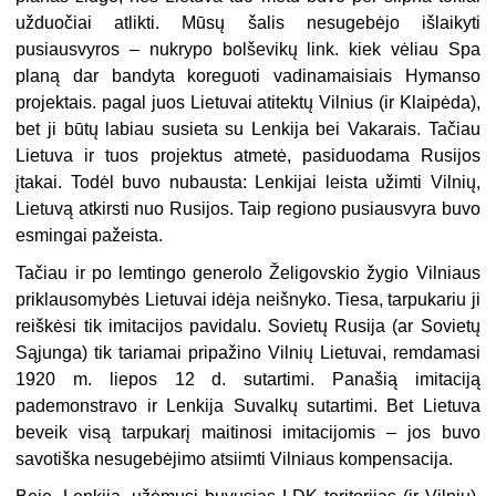
užduočiai atlikti. Mūsų šalis nesugebėjo išlaikyti
pusiausvyros – nukrypo bolševikų link. kiek vėliau Spa
planą dar bandyta koreguoti vadinamaisiais Hymanso
projektais. pagal juos Lietuvai atitektų Vilnius (ir Klaipėda),
bet ji būtų labiau susieta su Lenkija bei Vakarais. Tačiau
Lietuva ir tuos projektus atmetė, pasiduodama Rusijos
įtakai. Todėl buvo nubausta: Lenkijai leista užimti Vilnių,
Lietuvą atkirsti nuo Rusijos. Taip regiono pusiausvyra buvo
esmingai pažeista.
Tačiau ir po lemtingo generolo Želigovskio žygio Vilniaus
priklausomybės Lietuvai idėja neišnyko. Tiesa, tarpukariu ji
reiškėsi tik imitacijos pavidalu. Sovietų Rusija (ar Sovietų
Sąjunga) tik tariamai pripažino Vilnių Lietuvai, remdamasi
1920 m. liepos 12 d. sutartimi. Panašią imitaciją
pademonstravo ir Lenkija Suvalkų sutartimi. Bet Lietuva
beveik visą tarpukarį maitinosi imitacijomis – jos buvo
savotiška nesugebėjimo atsiimti Vilniaus kompensacija.