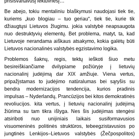
prisišvartavusį lėktuvnešį…
Be abejo, tokiu mentaliniu blaškymusi naudojasi tiek tie,
kuriems „kuo blogiau – tuo geriau“, tiek tie, kurie tik
džiaugtųsi Lietuvos žlugimu. jokia valstybė neapsaugota
nuo destruktyvių elementų. Bet problema, matyt, ta, kad
Lietuvoje nerandama aiškaus atsakymo, kokia galėtų būti
Lietuvos nacionalinės valstybės egzistavimo logika.
Problemos šaknų, regis, tektų ieškoti šiuo metu
besireiškiančiame dvilypiame požiūryje į lietuvių
nacionalinį judėjimą dar XIX amžiuje. Viena vertus,
pripažįstamas to judėjimo natūralumas bei sąryšis su
bendra modernizacijos tendencija, kurios pradinis
impulsas – Nyderlandų, Prancūzijos bei kitos demokratinės
revoliucijos. kita vertus, į lietuvių nacionalinį judėjimą
žiūrima su tam tikra išlyga. Nes šis judėjimas stengėsi
atsiriboti nuo unijiniais laikais susiformavusios
visuomeninės politinės struktūros, tebeegzistavusios po
jungtinės Lenkijos–Lietuvos valstybės (Žečpospolitos)