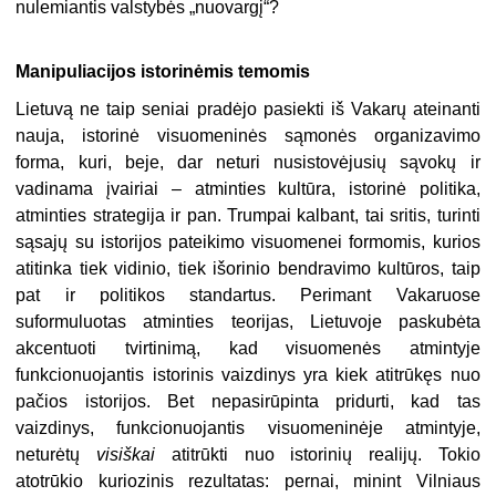
nulemiantis valstybės „nuovargį“?
Manipuliacijos istorinėmis temomis
Lietuvą ne taip seniai pradėjo pasiekti iš Vakarų ateinanti
nauja, istorinė visuomeninės sąmonės organizavimo
forma, kuri, beje, dar neturi nusistovėjusių sąvokų ir
vadinama įvairiai – atminties kultūra, istorinė politika,
atminties strategija ir pan. Trumpai kalbant, tai sritis, turinti
sąsajų su istorijos pateikimo visuomenei formomis, kurios
atitinka tiek vidinio, tiek išorinio bendravimo kultūros, taip
pat ir politikos standartus. Perimant Vakaruose
suformuluotas atminties teorijas, Lietuvoje paskubėta
akcentuoti tvirtinimą, kad visuomenės atmintyje
funkcionuojantis istorinis vaizdinys yra kiek atitrūkęs nuo
pačios istorijos. Bet nepasirūpinta pridurti, kad tas
vaizdinys, funkcionuojantis visuomeninėje atmintyje,
neturėtų
visiškai
atitrūkti nuo istorinių realijų. Tokio
atotrūkio kuriozinis rezultatas: pernai, minint Vilniaus