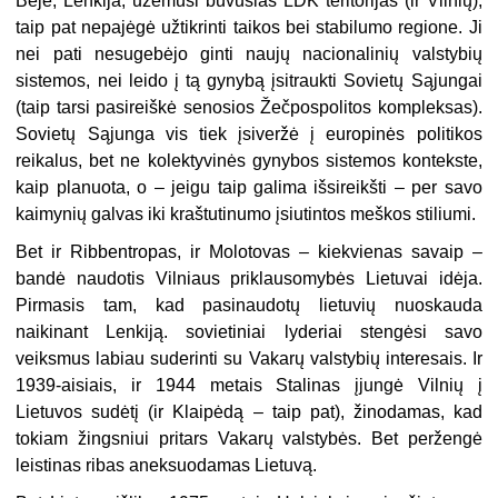
Beje, Lenkija, užėmusi buvusias LDK teritorijas (ir Vilnių),
taip pat nepajėgė užtikrinti taikos bei stabilumo regione. Ji
nei pati nesugebėjo ginti naujų nacionalinių valstybių
sistemos, nei leido į tą gynybą įsitraukti Sovietų Sąjungai
(taip tarsi pasireiškė senosios Žečpospolitos kompleksas).
Sovietų Sąjunga vis tiek įsiveržė į europinės politikos
reikalus, bet ne kolektyvinės gynybos sistemos kontekste,
kaip planuota, o – jeigu taip galima išsireikšti – per savo
kaimynių galvas iki kraštutinumo įsiutintos meškos stiliumi.
Bet ir Ribbentropas, ir Molotovas – kiekvienas savaip –
bandė naudotis Vilniaus priklausomybės Lietuvai idėja.
Pirmasis tam, kad pasinaudotų lietuvių nuoskauda
naikinant Lenkiją. sovietiniai lyderiai stengėsi savo
veiksmus labiau suderinti su Vakarų valstybių interesais. Ir
1939-aisiais, ir 1944 metais Stalinas įjungė Vilnių į
Lietuvos sudėtį (ir Klaipėdą – taip pat), žinodamas, kad
tokiam žingsniui pritars Vakarų valstybės. Bet peržengė
leistinas ribas aneksuodamas Lietuvą.