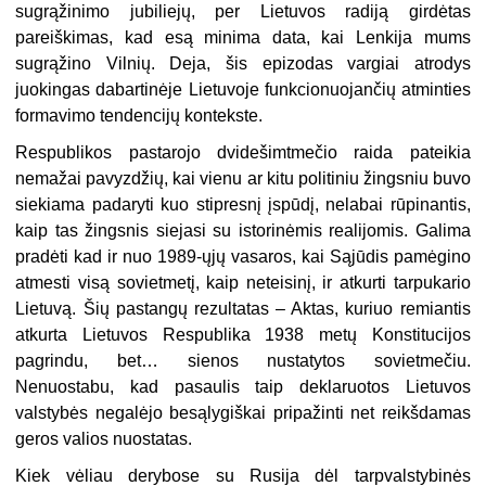
sugrąžinimo jubiliejų, per Lietuvos radiją girdėtas
pareiškimas, kad esą minima data, kai Lenkija mums
sugrąžino Vilnių. Deja, šis epizodas vargiai atrodys
juokingas dabartinėje Lietuvoje funkcionuojančių atminties
formavimo tendencijų kontekste.
Respublikos pastarojo dvidešimtmečio raida pateikia
nemažai pavyzdžių, kai vienu ar kitu politiniu žingsniu buvo
siekiama padaryti kuo stipresnį įspūdį, nelabai rūpinantis,
kaip tas žingsnis siejasi su istorinėmis realijomis. Galima
pradėti kad ir nuo 1989-ųjų vasaros, kai Sąjūdis pamėgino
atmesti visą sovietmetį, kaip neteisinį, ir atkurti tarpukario
Lietuvą. Šių pastangų rezultatas – Aktas, kuriuo remiantis
atkurta Lietuvos Respublika 1938 metų Konstitucijos
pagrindu, bet… sienos nustatytos sovietmečiu.
Nenuostabu, kad pasaulis taip deklaruotos Lietuvos
valstybės negalėjo besąlygiškai pripažinti net reikšdamas
geros valios nuostatas.
Kiek vėliau derybose su Rusija dėl tarpvalstybinės