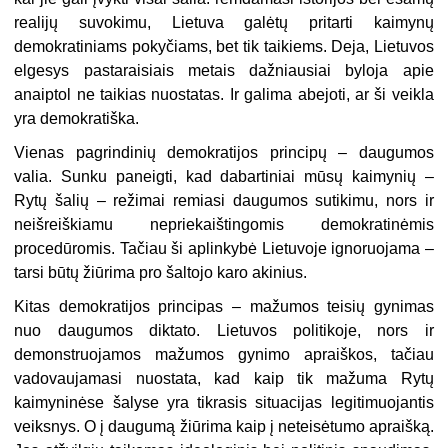
realijų suvokimu, Lietuva galėtų pritarti kaimynų
demokratiniams pokyčiams, bet tik taikiems. Deja, Lietuvos
elgesys pastaraisiais metais dažniausiai byloja apie
anaiptol ne taikias nuostatas. Ir galima abejoti, ar ši veikla
yra demokratiška.
Vienas pagrindinių demokratijos principų – daugumos
valia. Sunku paneigti, kad dabartiniai mūsų kaimynių –
Rytų šalių – režimai remiasi daugumos sutikimu, nors ir
neišreiškiamu nepriekaištingomis demokratinėmis
procedūromis. Tačiau ši aplinkybė Lietuvoje ignoruojama –
tarsi būtų žiūrima pro šaltojo karo akinius.
Kitas demokratijos principas – mažumos teisių gynimas
nuo daugumos diktato. Lietuvos politikoje, nors ir
demonstruojamos mažumos gynimo apraiškos, tačiau
vadovaujamasi nuostata, kad kaip tik mažuma Rytų
kaimyninėse šalyse yra tikrasis situacijas legitimuojantis
veiksnys. O į daugumą žiūrima kaip į neteisėtumo apraišką.