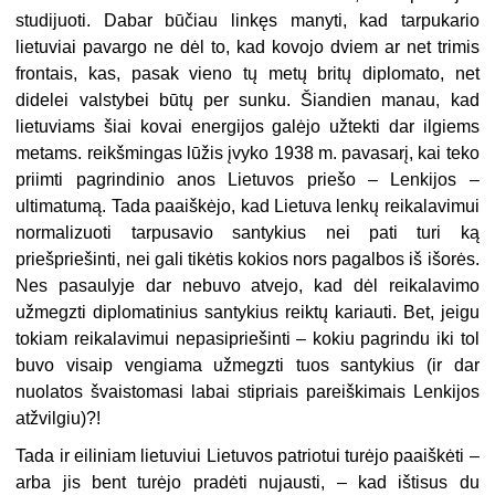
studijuoti. Dabar būčiau linkęs manyti, kad tarpukario
lietuviai pavargo ne dėl to, kad kovojo dviem ar net trimis
frontais, kas, pasak vieno tų metų britų diplomato, net
didelei valstybei būtų per sunku. Šiandien manau, kad
lietuviams šiai kovai energijos galėjo užtekti dar ilgiems
metams. reikšmingas lūžis įvyko 1938 m. pavasarį, kai teko
priimti pagrindinio anos Lietuvos priešo – Lenkijos –
ultimatumą. Tada paaiškėjo, kad Lietuva lenkų reikalavimui
normalizuoti tarpusavio santykius nei pati turi ką
priešpriešinti, nei gali tikėtis kokios nors pagalbos iš išorės.
Nes pasaulyje dar nebuvo atvejo, kad dėl reikalavimo
užmegzti diplomatinius santykius reiktų kariauti. Bet, jeigu
tokiam reikalavimui nepasipriešinti – kokiu pagrindu iki tol
buvo visaip vengiama užmegzti tuos santykius (ir dar
nuolatos švaistomasi labai stipriais pareiškimais Lenkijos
atžvilgiu)?!
Tada ir eiliniam lietuviui Lietuvos patriotui turėjo paaiškėti –
arba jis bent turėjo pradėti nujausti, – kad ištisus du