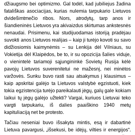
džiaugsmo bei optimizmo. Gal todėl, kad jubiliejus žadina
fatališkas asociacijas, kurias nulemia tarpukario Lietuvos
dvidešimtmečio ribos. Nors, atrodytų, tarp anos ir
šiandieninės Lietuvos yra akivaizdus skirtumas ankstesnės
nenaudai. Prisimenu, kai studijuodamas istoriją pradėjau
suvokti anos Lietuvos realijas – kaip ji turėjo kovoti su savo
didžiosiomis kaimynėmis – su Lenkija dėl Vilniaus, su
Vokietija dėl Klaipėdos, be to, ir su opozicija šalies viduje,
o vienintelė tariamoji sąjungininkė Sovietų Rusija kėlė
pavojų Lietuvos suverenitetui ne mažesnį, nei minėtos
varžovės. Sunku buvo rasti sau atsakymus į klausimus –
kaip apskritai galėjo ta Lietuvos valstybė egzistuoti, kiek
tokia egzistencija turėjo pareikalauti jėgų, galų gale kokiam
laikui tų jėgų galėjo užtekti? Vargai, kuriuos Lietuvai teko
vargti tarpukariu, iš dalies paaiškino 1940 metų
kapituliaciją net be protesto.
Tačiau neseniai buvo išsakyta mintis, esą ir dabartinė
Lietuva pavargusi, „išsekusi, be idėjų, vilties ir energijos“.