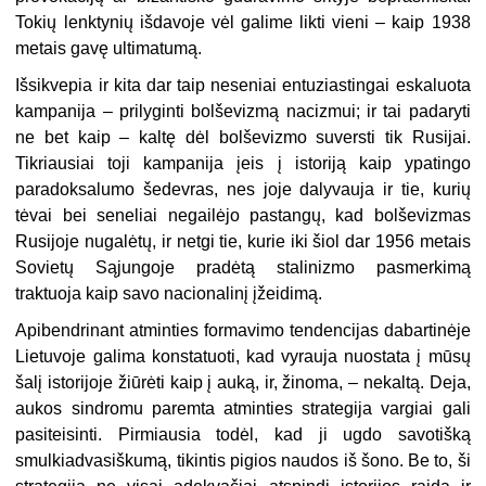
Tokių lenktynių išdavoje vėl galime likti vieni – kaip 1938
metais gavę ultimatumą.
Išsikvepia ir kita dar taip neseniai entuziastingai eskaluota
kampanija – prilyginti bolševizmą nacizmui; ir tai padaryti
ne bet kaip – kaltę dėl bolševizmo suversti tik Rusijai.
Tikriausiai toji kampanija įeis į istoriją kaip ypatingo
paradoksalumo šedevras, nes joje dalyvauja ir tie, kurių
tėvai bei seneliai negailėjo pastangų, kad bolševizmas
Rusijoje nugalėtų, ir netgi tie, kurie iki šiol dar 1956 metais
Sovietų Sąjungoje pradėtą stalinizmo pasmerkimą
traktuoja kaip savo nacionalinį įžeidimą.
Apibendrinant atminties formavimo tendencijas dabartinėje
Lietuvoje galima konstatuoti, kad vyrauja nuostata į mūsų
šalį istorijoje žiūrėti kaip į auką, ir, žinoma, – nekaltą. Deja,
aukos sindromu paremta atminties strategija vargiai gali
pasiteisinti. Pirmiausia todėl, kad ji ugdo savotišką
smulkiadvasiškumą, tikintis pigios naudos iš šono. Be to, ši