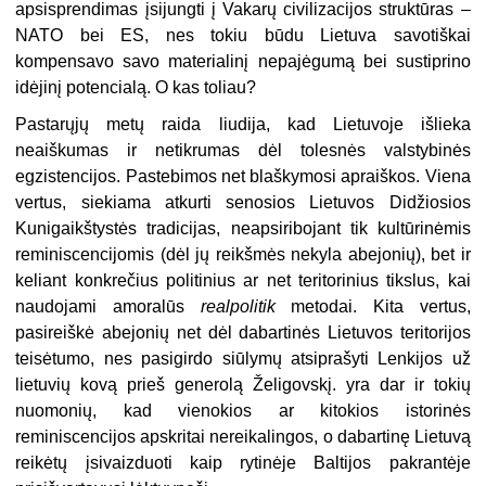
apsisprendimas įsijungti į Vakarų civilizacijos struktūras –
NATO bei ES, nes tokiu būdu Lietuva savotiškai
kompensavo savo materialinį nepajėgumą bei sustiprino
idėjinį potencialą. O kas toliau?
Pastarųjų metų raida liudija, kad Lietuvoje išlieka
neaiškumas ir netikrumas dėl tolesnės valstybinės
egzistencijos. Pastebimos net blaškymosi apraiškos. Viena
vertus, siekiama atkurti senosios Lietuvos Didžiosios
Kunigaikštystės tradicijas, neapsiribojant tik kultūrinėmis
reminiscencijomis (dėl jų reikšmės nekyla abejonių), bet ir
keliant konkrečius politinius ar net teritorinius tikslus, kai
naudojami amoralūs
realpolitik
metodai. Kita vertus,
pasireiškė abejonių net dėl dabartinės Lietuvos teritorijos
teisėtumo, nes pasigirdo siūlymų atsiprašyti Lenkijos už
lietuvių kovą prieš generolą Želigovskį. yra dar ir tokių
nuomonių, kad vienokios ar kitokios istorinės
reminiscencijos apskritai nereikalingos, o dabartinę Lietuvą
reikėtų įsivaizduoti kaip rytinėje Baltijos pakrantėje