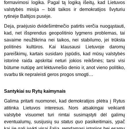
formavimosi logika. Pagal tą logiką išeitų, kad Lietuvos
valstybės misija – būti taikos ir demokratijos švyturiu
rytinėje Baltijos pusėje.
Deja, praėjusio dvidešimtmečio patirtis verčia nuogąstauti,
kad, net išsprendus geopolitinio lygmens problemas, tai
savaime neužtikrina nei taikos, nei stabilumo, jei trūksta
politinės kultūros. Kai klausausi Lietuvoje daromų
pareiškimų, kartais susidaro įspūdis, kad mūsų valstybės
istorinė raida apskritai neturi jokios reikšmės; tarsi visi
būtume nutūpę ant lėktuvnešio denio ir, anot vieno politiko,
svarbu tik nepraleisti geros progos smogti…
Santykiai su Rytų kaimynais
Galima pritarti nuomonei, kad demokratijos plėtra į Rytus
atitinka Lietuvos interesus. Nors atsakingai veikianti
valstybė visuomet turi rimtai susimąstyti dėl galimų
eventualumų, susijusių su
status quo
pasikeitimais, ypač
kai jie gali įvykti visai šalia. remdamasi istorijos bei esamų