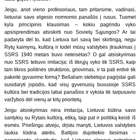
Jeigu, anot vieno profesoriaus, tam pritarsime, vadinasi,
lietuviai savo elgesio normomis panašūs į rusus. Tuomet
kyla principinis klausimas – kokiu pagrindu vyko
apsisprendimas atsiskirti nuo Sovietų Sąjungos? Ar tai
padaryta dėl to, kad Lietuva turi savą bei skirtingą, negu
Rytų kaimynų, kultūrą ir todėl mūsų valstybės įtraukimas į
SSRS 1940 metais buvo neteisėtas? O gal atsiskyrimas
nuo SSRS tebuvo imitacija: iš tikrųjų vyko tik SSRS, kaip
tam tikros politinės struktūros, griovimas, ir ta pati erdvė tik
pakeitė gyvavimo formą? Bešaliam stebėtojui pagrįstai gali
susidaryti įspūdis, kad visų gyvenusių buvusioje SSRS
kultūra bei tradicijos labai panašios ir vyksta tik tarpusavio
varžybos dėl vienų ar kitų prioritetų.
Jeigu atsiskyrimas nėra imitacija, Lietuvai būtina savo
santykių su Rytais kultūrą, etiką, taip pat ir politiką keisti iš
esmės. Priešingu atveju, drįstu manyti, Lietuvos valstybės
laukia liūdna ateitis. Baltijos dujotiekio tiesimas –