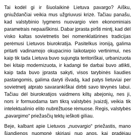
Tai kodėl gi ir šiuolaikinė Lietuva pavargo? Aišku,
gniuždančiai veikia mus užgriuvusi krizė. Tačiau panašu,
kad valstybinio lygmens nuovargio vien ekonominiais
parametrais nepaaiškinsi. Dabar įprasta piršti mintį, kad dėl
visko kaltas sovietmetis bei nomenklatūrines tradicijas
perėmusi Lietuvos biurokratija. Pasitelkus ironiją, galima
pritarti vadinamojo okupacinio laikotarpio vertinimui, nes
kaip tik tada Lietuva buvo sujungta teritoriškai, urbanizuota
bei kitaip modernizuota, ir kadangi tie darbai buvo atlikti,
kaip tada buvo įprasta sakyti, visos tarybinės liaudies
pastangomis, galima daryti išvadą, kad patys lietuviai per
sovietmetį atprato savarankiškai dirbti savo tėvynės labui.
Tačiau dėl biurokratijos vaidmens kiltų abejonių, nes ji,
nors ir formuodama tam tikrą valstybės įvaizdį, veikia tik
intelektualinio elito nubrėžtuose rėmuose. Regis, valstybės
„pavargimo“ priežasčių tektų ieškoti giliau.
Beje, kalbant apie Lietuvos „nuovargio“ priežastis, mano
šiandienos nuomonė skiriasi nuo anos, kai pradėjau