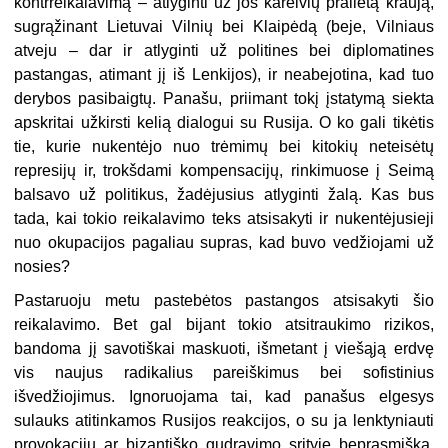
kontrreikalavimą – atlyginti už jos kareivių pralietą kraują,
sugrąžinant Lietuvai Vilnių bei Klaipėdą (beje, Vilniaus
atveju – dar ir atlyginti už politines bei diplomatines
pastangas, atimant jį iš Lenkijos), ir neabejotina, kad tuo
derybos pasibaigtų. Panašu, priimant tokį įstatymą siekta
apskritai užkirsti kelią dialogui su Rusija. O ko gali tikėtis
tie, kurie nukentėjo nuo trėmimų bei kitokių neteisėtų
represijų ir, trokšdami kompensacijų, rinkimuose į Seimą
balsavo už politikus, žadėjusius atlyginti žalą. Kas bus
tada, kai tokio reikalavimo teks atsisakyti ir nukentėjusieji
nuo okupacijos pagaliau supras, kad buvo vedžiojami už
nosies?
Pastaruoju metu pastebėtos pastangos atsisakyti šio
reikalavimo. Bet gal bijant tokio atsitraukimo rizikos,
bandoma jį savotiškai maskuoti, išmetant į viešąją erdvę
vis naujus radikalius pareiškimus bei sofistinius
išvedžiojimus. Ignoruojama tai, kad panašus elgesys
sulauks atitinkamos Rusijos reakcijos, o su ja lenktyniauti
provokacijų ar bizantiško gudravimo srityje beprasmiška.