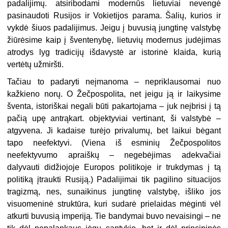
padalijimų. atsiribodami modernūs lietuviai nevengė
pasinaudoti Rusijos ir Vokietijos parama. Šalių, kurios ir
vykdė šiuos padalijimus. Jeigu į buvusią jungtinę valstybę
žiūrėsime kaip į šventenybę, lietuvių modernus judėjimas
atrodys lyg tradicijų išdavystė ar istorinė klaida, kurią
vertėtų užmiršti.
Tačiau to padaryti neįmanoma – nepriklausomai nuo
kažkieno norų. O Žečpospolita, net jeigu ją ir laikysime
šventa, istoriškai negali būti pakartojama – juk neįbrisi į tą
pačią upę antrąkart. objektyviai vertinant, ši valstybė –
atgyvena. Ji kadaise turėjo privalumų, bet laikui bėgant
tapo neefektyvi. (Viena iš esminių Žečpospolitos
neefektyvumo apraiškų – negebėjimas adekvačiai
dalyvauti didžiojoje Europos politikoje ir trukdymas į tą
politiką įtraukti Rusiją.) Padalijimai tik pagilino situacijos
tragizmą, nes, sunaikinus jungtinę valstybę, išliko jos
visuomeninė struktūra, kuri sudarė prielaidas mėginti vėl
atkurti buvusią imperiją. Tie bandymai buvo nevaisingi – ne