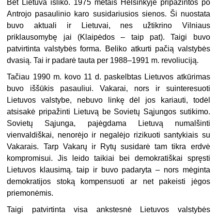
Bet Lietuva išliko. 1975 metais Helsinkyje pripažintos po
Antrojo pasaulinio karo susidariusios sienos. Ši nuostata
buvo aktuali ir Lietuvai, nes užtikrino Vilniaus
priklausomybę jai (Klaipėdos – taip pat). Taigi buvo
patvirtinta valstybės forma. Beliko atkurti pačią valstybės
dvasią. Tai ir padarė tauta per 1988–1991 m. revoliuciją.
Tačiau 1990 m. kovo 11 d. paskelbtas Lietuvos atkūrimas
buvo iššūkis pasauliui. Vakarai, nors ir suinteresuoti
Lietuvos valstybe, nebuvo linkę dėl jos kariauti, todėl
atsisakė pripažinti Lietuvą be Sovietų Sąjungos sutikimo.
Sovietų Sąjunga, pajėgdama Lietuvą numalšinti
vienvaldiškai, nenorėjo ir negalėjo rizikuoti santykiais su
Vakarais. Tarp Vakarų ir Rytų susidarė tam tikra erdvė
kompromisui. Jis leido taikiai bei demokratiškai spręsti
Lietuvos klausimą. taip ir buvo padaryta – nors mėginta
demokratijos stoką kompensuoti ar net pakeisti jėgos
priemonėmis.
Taigi patvirtinta visa ankstesnė Lietuvos valstybės