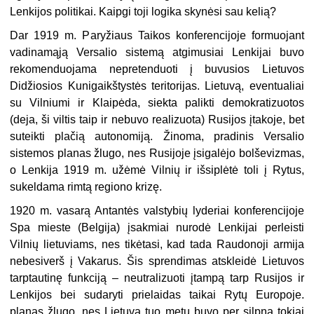
Lenkijos politikai. Kaipgi toji logika skynėsi sau kelią?
Dar 1919 m. Paryžiaus Taikos konferencijoje formuojant
vadinamąją Versalio sistemą atgimusiai Lenkijai buvo
rekomenduojama nepretenduoti į buvusios Lietuvos
Didžiosios Kunigaikštystės teritorijas. Lietuvą, eventualiai
su Vilniumi ir Klaipėda, siekta palikti demokratizuotos
(deja, ši viltis taip ir nebuvo realizuota) Rusijos įtakoje, bet
suteikti plačią autonomiją. Žinoma, pradinis Versalio
sistemos planas žlugo, nes Rusijoje įsigalėjo bolševizmas,
o Lenkija 1919 m. užėmė Vilnių ir išsiplėtė toli į Rytus,
sukeldama rimtą regiono krizę.
1920 m. vasarą Antantės valstybių lyderiai konferencijoje
Spa mieste (Belgija) įsakmiai nurodė Lenkijai perleisti
Vilnių lietuviams, nes tikėtasi, kad tada Raudonoji armija
nebesiverš į Vakarus. Šis sprendimas atskleidė Lietuvos
tarptautinę funkciją – neutralizuoti įtampą tarp Rusijos ir
Lenkijos bei sudaryti prielaidas taikai Rytų Europoje.
planas žlugo, nes Lietuva tuo metu buvo per silpna tokiai