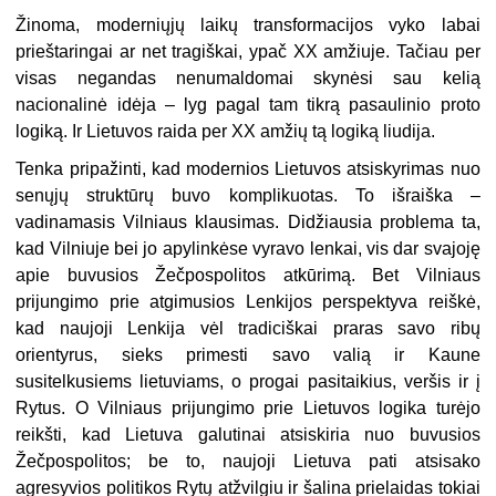
Žinoma, moderniųjų laikų transformacijos vyko labai
prieštaringai ar net tragiškai, ypač XX amžiuje. Tačiau per
visas negandas nenumaldomai skynėsi sau kelią
nacionalinė idėja – lyg pagal tam tikrą pasaulinio proto
logiką. Ir Lietuvos raida per XX amžių tą logiką liudija.
Tenka pripažinti, kad modernios Lietuvos atsiskyrimas nuo
senųjų struktūrų buvo komplikuotas. To išraiška –
vadinamasis Vilniaus klausimas. Didžiausia problema ta,
kad Vilniuje bei jo apylinkėse vyravo lenkai, vis dar svajoję
apie buvusios Žečpospolitos atkūrimą. Bet Vilniaus
prijungimo prie atgimusios Lenkijos perspektyva reiškė,
kad naujoji Lenkija vėl tradiciškai praras savo ribų
orientyrus, sieks primesti savo valią ir Kaune
susitelkusiems lietuviams, o progai pasitaikius, veršis ir į
Rytus. O Vilniaus prijungimo prie Lietuvos logika turėjo
reikšti, kad Lietuva galutinai atsiskiria nuo buvusios
Žečpospolitos; be to, naujoji Lietuva pati atsisako
agresyvios politikos Rytų atžvilgiu ir šalina prielaidas tokiai