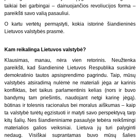
taikiai bei garbingai – dainuojančios revoliucijos forma –
pareikšti savo valią pasauliui.
O kartu vertėtų permąstyti, kokia istorinė šiandieninės
Lietuvos valstybės prasmė.
Kam reikalinga Lietuvos valstybė?
Klausimas, manau, nėra vien retorinis. Neužtenka
pareikšti, kad šiandieninė Lietuvos Respublika susikūrė
demokratinio tautos apsisprendimo pagrindu. Taip, mūsų
valstybės atsiradimą nulėmė ne materiali jėga ar karinis
konfliktas, bet taikus parlamentinis kelias (nors ir buvo
bandymų tam priešintis, naudojant netgi karinę jėgą).
būtinas ir tolesnis racionalus bei moralus aiškumas – kaip
ta valstybė turėtų egzistuoti ir matyti savo perspektyvą tarp
kitų šalių. Nes šiandieniniame pasaulyje tebėra reikšmingi
materialios galios veiksniai. Lietuva jų turi palyginti
nedaug. Visiškai suprantamas buvo mūsų šalies