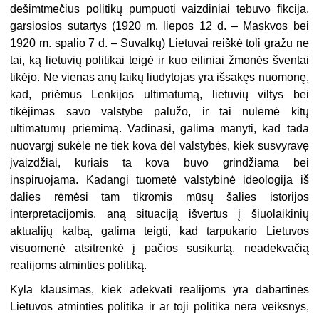
dešimtmečius politikų pumpuoti vaizdiniai tebuvo fikcija,
garsiosios sutartys (1920 m. liepos 12 d. – Maskvos bei
1920 m. spalio 7 d. – Suvalkų) Lietuvai reiškė toli gražu ne
tai, ką lietuvių politikai teigė ir kuo eiliniai žmonės šventai
tikėjo. Ne vienas anų laikų liudytojas yra išsakęs nuomonę,
kad, priėmus Lenkijos ultimatumą, lietuvių viltys bei
tikėjimas savo valstybe palūžo, ir tai nulėmė kitų
ultimatumų priėmimą. Vadinasi, galima manyti, kad tada
nuovargį sukėlė ne tiek kova dėl valstybės, kiek susvyravę
įvaizdžiai, kuriais ta kova buvo grindžiama bei
inspiruojama. Kadangi tuometė valstybinė ideologija iš
dalies rėmėsi tam tikromis mūsų šalies istorijos
interpretacijomis, aną situaciją išvertus į šiuolaikinių
aktualijų kalbą, galima teigti, kad tarpukario Lietuvos
visuomenė atsitrenkė į pačios susikurtą, neadekvačią
realijoms atminties politiką.
Kyla klausimas, kiek adekvati realijoms yra dabartinės
Lietuvos atminties politika ir ar toji politika nėra veiksnys,