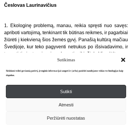
Česlovas Laurinavičius
1. Ekologinę problemą, manau, reikia spręsti nuo savęs:
apriboti vartojimą, tenkinant tik būtinas reikmes, ir pagarbiai
žiūrėti į kiekvieną šios žemės gyvį. Panašią kultūrą mačiau
Švedijoje, kur teko pagyventi netrukus po išsivadavimo, ir
ta patirtimi stengiuosi vadovautis iki šiol. Vis dėlto per
Sutikimas
praėjusius dvidešimt metų daug kas pasikeitė, plačiai imta
kalbėti apie demokratijos ar net Vakarų civilizacijos krizę, ir
Siekdami teikti geriausią patirtį, įrenginio informacijai saugoti ir (arba) pasiekti naudojame tokias technologijas kaip
dabar jau nebesu toks optimistas, kad pasitikėčiau vien
slapukus.
abstrakčiu demokratijos šūkiu ir kritikuočiau vien
antiglobalistus.
Sutikti
Turiu pripažinti, kad per pastaruosius metus gerokai
Atmesti
pasipildė mano supratimas apie supantį pasaulį ir apie tai,
kas yra demokratija. Mokantis iš vadovėlių atrodė, kad
Peržiūrėti nuostatas
demokratija – visų pirma – daugumos valdžia. Pasirodo,
nieko panašaus. Dauguma – kartais net ištisi milijonai –