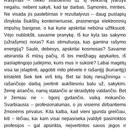
Rašymas – nieko svarbesnio už šį veiksmą įvardyti
negaliu, nebent sakyti, kad tai darbas. Sąmonės, minties.
Ne visada jis pastebimas ir rezultatyvus – daug puslapių
išnyksta šiukšlių konteineriuose, prasmenga elektroninių
impulsų bangose, o kai kurie apskritai nebūna užfiksuoti.
Vėjo nublokšti, savaime pranykę. Iš kur kyla tas sakymo
(užrašymo) noras? Kas stimuliuoja, kas gamina rašymo
energiją? Saulė, debesys, apskritai kosmosas? Savaime
atsiranda iš mūsų pačių, iš tos medžiagų apykaitos, iš
paslaptingojo judėjimo, kuris mus ir sukūrė? Labai magėtų
visa tai įslaptinti, apgobti mito plėvele ir rašantįjį (kuriantįjį)
kilstelėti šiek tiek virš kitų. Bet tai būtų nesąžininga –
rašančiojo darbą įvertinti aukštesniu balu už, sakykim,
žemę ariančio, namą statančio ar skraidyklę valdančio. Bet
ir žemiau ne – ligonį gydančio, vaiką mokančio.
Svarbiausia – profesionalumas, o jis visiems dirbantiems
žmonėms privalus. Kita kalba, kad vieni įgunda greičiau,
kiti – lėčiau, kai kam visai nepasiseka įvaldyti pasirinktos
profesijos – gal apsirikta, neįvertintos savos jėgos ir