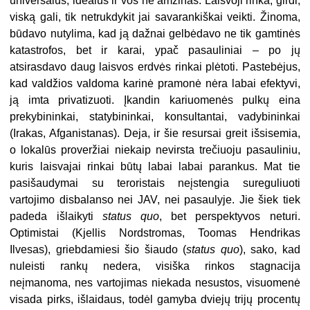
universalus, idealus ir vos ne amžinas. Laisvoji rinka, girdi,
viską gali, tik netrukdykit jai savarankiškai veikti. Žinoma,
būdavo nutylima, kad ją dažnai gelbėdavo ne tik gamtinės
katastrofos, bet ir karai, ypač pasauliniai – po jų
atsirasdavo daug laisvos erdvės rinkai plėtoti. Pastebėjus,
kad valdžios valdoma karinė pramonė nėra labai efektyvi,
ją imta privatizuoti. Įkandin kariuomenės pulkų eina
prekybininkai, statybininkai, konsultantai, vadybininkai
(Irakas, Afganistanas). Deja, ir šie resursai greit išsisemia,
o lokalūs proveržiai niekaip nevirsta trečiuoju pasauliniu,
kuris laisvajai rinkai būtų labai labai parankus. Mat tie
pasišaudymai su teroristais neįstengia sureguliuoti
vartojimo disbalanso nei JAV, nei pasaulyje. Jie šiek tiek
padeda išlaikyti
status quo
, bet perspektyvos neturi.
Optimistai (Kjellis Nordstromas, Toomas Hendrikas
Ilvesas), griebdamiesi šio šiaudo (
status quo
), sako, kad
nuleisti rankų nedera, visiška rinkos stagnacija
neįmanoma, nes vartojimas niekada nesustos, visuomenė
visada pirks, išlaidaus, todėl gamyba dviejų trijų procentų