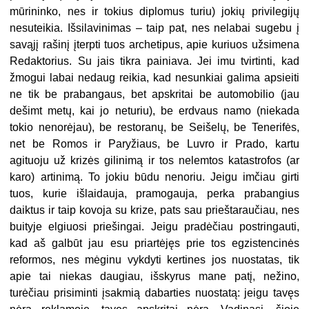
mūrininko, nes ir tokius diplomus turiu) jokių privilegijų
nesuteikia. Išsilavinimas – taip pat, nes nelabai sugebu į
savąjį rašinį įterpti tuos archetipus, apie kuriuos užsimena
Redaktorius. Su jais tikra painiava. Jei imu tvirtinti, kad
žmogui labai nedaug reikia, kad nesunkiai galima apsieiti
ne tik be prabangaus, bet apskritai be automobilio (jau
dešimt metų, kai jo neturiu), be erdvaus namo (niekada
tokio nenorėjau), be restoranų, be Seišelų, be Tenerifės,
net be Romos ir Paryžiaus, be Luvro ir Prado, kartu
agituoju už krizės gilinimą ir tos nelemtos katastrofos (ar
karo) artinimą. To jokiu būdu nenoriu. Jeigu imčiau girti
tuos, kurie išlaidauja, pramogauja, perka prabangius
daiktus ir taip kovoja su krize, pats sau prieštaraučiau, nes
buityje elgiuosi priešingai. Jeigu pradėčiau postringauti,
kad aš galbūt jau esu priartėjęs prie tos egzistencinės
reformos, nes mėginu vykdyti kertines jos nuostatas, tik
apie tai niekas daugiau, išskyrus mane patį, nežino,
turėčiau prisiminti įsakmią dabarties nuostatą: jeigu tavęs