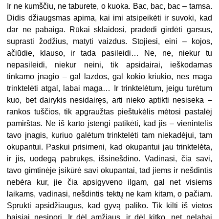
Ir ne kumščiu, ne taburete, o kuoka. Bac, bac, bac – tamsa.
Didis džiaugsmas apima, kai imi atsipeikėti ir suvoki, kad
dar ne pabaiga. Rūkai sklaidosi, pradedi girdėti garsus,
suprasti žodžius, matyti vaizdus. Stojiesi, eini – kojos,
ačiūdie, klauso, ir tada pasileidi… Ne, ne, niekur tu
nepasileidi, niekur neini, tik apsidairai, ieškodamas
tinkamo įnagio – gal lazdos, gal kokio kriukio, nes maga
trinktelėti atgal, labai maga… Ir trinktelėtum, jeigu turėtum
kuo, bet dairykis nesidairęs, arti nieko aptikti nesiseka –
rankos tuščios, tik apgraužtas pieštukėlis mėtosi pastalėj
pamirštas. Ne iš karto įstengi patikėti, kad jis – vienintelis
tavo įnagis, kuriuo galėtum trinktelėti tam niekadėjui, tam
okupantui. Paskui prisimeni, kad okupantui jau trinktelėta,
ir jis, uodegą pabrukęs, išsinešdino. Vadinasi, čia savi,
tavo gimtinėje įsikūrė savi okupantai, tad jiems ir nešdintis
nebėra kur, jie čia apsigyveno ilgam, gal net visiems
laikams, vadinasi, nešdintis tektų ne kam kitam, o pačiam.
Sprukti apsidžiaugus, kad gyvą paliko. Tik kilti iš vietos
baisiai nesinori. Ir dėl amžiaus, ir dėl kitko, net nelabai