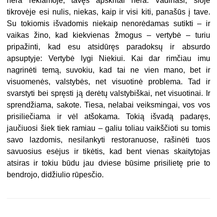
nėra reklamoje, tavęs apskritai nėra. Vadinasi, šioje
tikrovėje esi nulis, niekas, kaip ir visi kiti, panašūs į tave.
Su tokiomis išvadomis niekaip nenorėdamas sutikti – ir
vaikas žino, kad kiekvienas žmogus – vertybė – turiu
pripažinti, kad esu atsidūręs paradoksų ir absurdo
apsuptyje: Vertybė lygi Niekiui. Kai dar rimčiau imu
nagrinėti temą, suvokiu, kad tai ne vien mano, bet ir
visuomenės, valstybės, net visuotinė problema. Tad ir
svarstyti bei spręsti ją derėtų valstybiškai, net visuotinai. Ir
sprendžiama, sakote. Tiesa, nelabai veiksmingai, vos vos
prisiliečiama ir vėl atšokama. Tokią išvadą padaręs,
jaučiuosi šiek tiek ramiau – galiu toliau vaikščioti su tomis
savo lazdomis, nesilankyti restoranuose, rašinėti tuos
savuosius esėjus ir tikėtis, kad bent vienas skaitytojas
atsiras ir tokiu būdu jau dviese būsime prisilietę prie to
bendrojo, didžiulio rūpesčio.