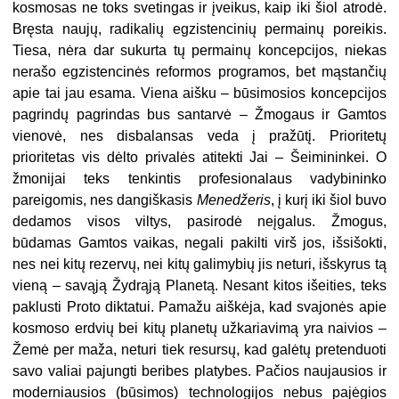
kosmosas ne toks svetingas ir įveikus, kaip iki šiol atrodė.
Bręsta naujų, radikalių egzistencinių permainų poreikis.
Tiesa, nėra dar sukurta tų permainų koncepcijos, niekas
nerašo egzistencinės reformos programos, bet mąstančių
apie tai jau esama. Viena aišku – būsimosios koncepcijos
pagrindų pagrindas bus santarvė – Žmogaus ir Gamtos
vienovė, nes disbalansas veda į pražūtį. Prioritetų
prioritetas vis dėlto privalės atitekti Jai – Šeimininkei. O
žmonijai teks tenkintis profesionalaus vadybininko
pareigomis, nes dangiškasis
Menedžeris
, į kurį iki šiol buvo
dedamos visos viltys, pasirodė neįgalus. Žmogus,
būdamas Gamtos vaikas, negali pakilti virš jos, išsišokti,
nes nei kitų rezervų, nei kitų galimybių jis neturi, išskyrus tą
vieną – savąją Žydrąją Planetą. Nesant kitos išeities, teks
paklusti Proto diktatui. Pamažu aiškėja, kad svajonės apie
kosmoso erdvių bei kitų planetų užkariavimą yra naivios –
Žemė per maža, neturi tiek resursų, kad galėtų pretenduoti
savo valiai pajungti beribes platybes. Pačios naujausios ir
moderniausios (būsimos) technologijos nebus pajėgios