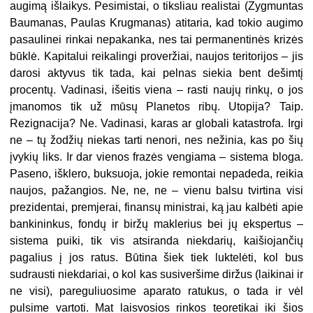
augimą išlaikys. Pesimistai, o tiksliau realistai (Zygmuntas
Baumanas, Paulas Krugmanas) atitaria, kad tokio augimo
pasaulinei rinkai nepakanka, nes tai permanentinės krizės
būklė. Kapitalui reikalingi proveržiai, naujos teritorijos – jis
darosi aktyvus tik tada, kai pelnas siekia bent dešimtį
procentų. Vadinasi, išeitis viena – rasti naujų rinkų, o jos
įmanomos tik už mūsų Planetos ribų. Utopija? Taip.
Rezignacija? Ne. Vadinasi, karas ar globali katastrofa. Irgi
ne – tų žodžių niekas tarti nenori, nes nežinia, kas po šių
įvykių liks. Ir dar vienos frazės vengiama – sistema bloga.
Paseno, išklero, buksuoja, jokie remontai nepadeda, reikia
naujos, pažangios. Ne, ne, ne – vienu balsu tvirtina visi
prezidentai, premjerai, finansų ministrai, ką jau kalbėti apie
bankininkus, fondų ir biržų maklerius bei jų ekspertus –
sistema puiki, tik vis atsiranda niekdarių, kaišiojančių
pagalius į jos ratus. Būtina šiek tiek luktelėti, kol bus
sudrausti niekdariai, o kol kas susiveršime diržus (laikinai ir
ne visi), pareguliuosime aparato ratukus, o tada ir vėl
pulsime vartoti. Mat laisvosios rinkos teoretikai iki šios