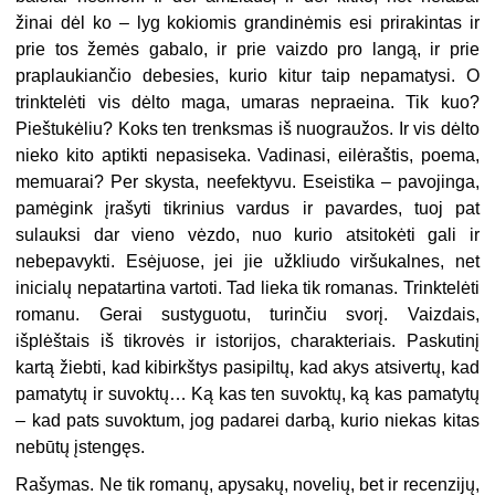
žinai dėl ko – lyg kokiomis grandinėmis esi prirakintas ir
prie tos žemės gabalo, ir prie vaizdo pro langą, ir prie
praplaukiančio debesies, kurio kitur taip nepamatysi. O
trinktelėti vis dėlto maga, umaras nepraeina. Tik kuo?
Pieštukėliu? Koks ten trenksmas iš nuograužos. Ir vis dėlto
nieko kito aptikti nepasiseka. Vadinasi, eilėraštis, poema,
memuarai? Per skysta, neefektyvu. Eseistika – pavojinga,
pamėgink įrašyti tikrinius vardus ir pavardes, tuoj pat
sulauksi dar vieno vėzdo, nuo kurio atsitokėti gali ir
nebepavykti. Esėjuose, jei jie užkliudo viršukalnes, net
inicialų nepatartina vartoti. Tad lieka tik romanas. Trinktelėti
romanu. Gerai sustyguotu, turinčiu svorį. Vaizdais,
išplėštais iš tikrovės ir istorijos, charakteriais. Paskutinį
kartą žiebti, kad kibirkštys pasipiltų, kad akys atsivertų, kad
pamatytų ir suvoktų… Ką kas ten suvoktų, ką kas pamatytų
– kad pats suvoktum, jog padarei darbą, kurio niekas kitas
nebūtų įstengęs.
Rašymas. Ne tik romanų, apysakų, novelių, bet ir recenzijų,