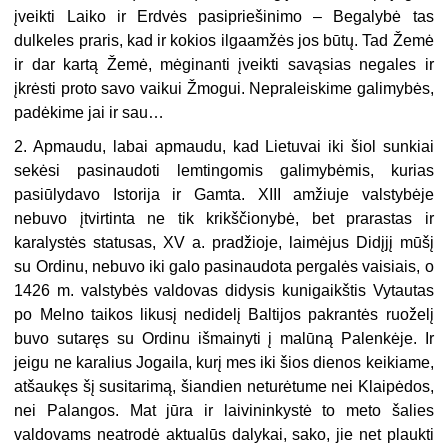
įveikti Laiko ir Erdvės pasipriešinimo – Begalybė tas
dulkeles praris, kad ir kokios ilgaamžės jos būtų. Tad Žemė
ir dar kartą Žemė, mėginanti įveikti savąsias negales ir
įkrėsti proto savo vaikui Žmogui. Nepraleiskime galimybės,
padėkime jai ir sau…
2. Apmaudu, labai apmaudu, kad Lietuvai iki šiol sunkiai
sekėsi pasinaudoti lemtingomis galimybėmis, kurias
pasiūlydavo Istorija ir Gamta. XIII amžiuje valstybėje
nebuvo įtvirtinta ne tik krikščionybė, bet prarastas ir
karalystės statusas, XV a. pradžioje, laimėjus Didįjį mūšį
su Ordinu, nebuvo iki galo pasinaudota pergalės vaisiais, o
1426 m. valstybės valdovas didysis kunigaikštis Vytautas
po Melno taikos likusį nedidelį Baltijos pakrantės ruoželį
buvo sutaręs su Ordinu išmainyti į malūną Palenkėje. Ir
jeigu ne karalius Jogaila, kurį mes iki šios dienos keikiame,
atšaukęs šį susitarimą, šiandien neturėtume nei Klaipėdos,
nei Palangos. Mat jūra ir laivininkystė to meto šalies
valdovams neatrodė aktualūs dalykai, sako, jie net plaukti