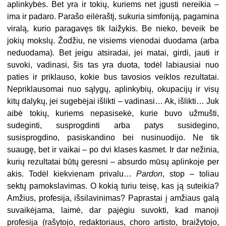
aplinkybės. Bet yra ir tokių, kuriems net įgusti nereikia –
ima ir padaro. Parašo eilėraštį, sukuria simfoniją, pagamina
viralą, kurio paragavęs tik laižykis. Be nieko, beveik be
jokių mokslų. Žodžiu, ne visiems vienodai duodama (arba
neduodama). Bet jeigu atsiradai, jei matai, girdi, jauti ir
suvoki, vadinasi, šis tas yra duota, todėl labiausiai nuo
paties ir priklauso, kokie bus tavosios veiklos rezultatai.
Nepriklausomai nuo sąlygų, aplinkybių, okupacijų ir visų
kitų dalykų, jei sugebėjai išlikti – vadinasi… Ak, išlikti… Juk
aibė tokių, kuriems nepasisekė, kurie buvo užmušti,
sudeginti, susprogdinti arba patys susidegino,
susisprogdino, pasiskandino bei nusinuodijo. Ne tik
suaugę, bet ir vaikai – po dvi klases kasmet. Ir dar nežinia,
kurių rezultatai būtų geresni – absurdo mūsų aplinkoje per
akis. Todėl kiekvienam privalu…
Pardon
, stop – toliau
sektų pamokslavimas. O kokią turiu teisę, kas ją suteikia?
Amžius, profesija, išsilavinimas? Paprastai į amžiaus galą
suvaikėjama, laimė, dar pajėgiu suvokti, kad manoji
profesija (rašytojo, redaktoriaus, choro artisto, braižytojo,