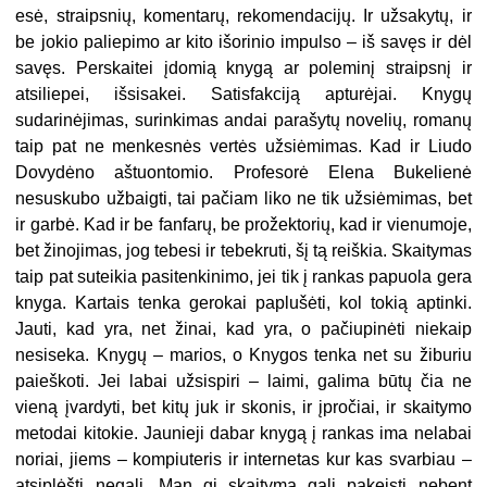
esė, straipsnių, komentarų, rekomendacijų. Ir užsakytų, ir
be jokio paliepimo ar kito išorinio impulso – iš savęs ir dėl
savęs. Perskaitei įdomią knygą ar poleminį straipsnį ir
atsiliepei, išsisakei. Satisfakciją apturėjai. Knygų
sudarinėjimas, surinkimas andai parašytų novelių, romanų
taip pat ne menkesnės vertės užsiėmimas. Kad ir Liudo
Dovydėno aštuontomio. Profesorė Elena Bukelienė
nesuskubo užbaigti, tai pačiam liko ne tik užsiėmimas, bet
ir garbė. Kad ir be fanfarų, be prožektorių, kad ir vienumoje,
bet žinojimas, jog tebesi ir tebekruti, šį tą reiškia. Skaitymas
taip pat suteikia pasitenkinimo, jei tik į rankas papuola gera
knyga. Kartais tenka gerokai paplušėti, kol tokią aptinki.
Jauti, kad yra, net žinai, kad yra, o pačiupinėti niekaip
nesiseka. Knygų – marios, o Knygos tenka net su žiburiu
paieškoti. Jei labai užsispiri – laimi, galima būtų čia ne
vieną įvardyti, bet kitų juk ir skonis, ir įpročiai, ir skaitymo
metodai kitokie. Jaunieji dabar knygą į rankas ima nelabai
noriai, jiems – kompiuteris ir internetas kur kas svarbiau –
atsiplėšti negali. Man gi skaitymą gali pakeisti nebent