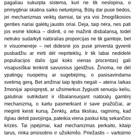
pagaliau sukurpta sistema, kuri ne tik neslopina, o
primygtinai skatina saiko neturėjimą. Būtų dar pusė bėdos,
jei mechanizmas veiktų darniai, tai yra visi žmogiškosios
genties nariai galėtų jaustis oriai. Deja, taip nėra, nes pati
jos esmė kitokia – didinti, o ne mažinti disbalansą, todėl
netruko sudarkyti natūralias proporcijas ne tik gamtoje, bet
ir visuomenėje – net didesnė jos pusė priversta gyventi
pusbadžiu ar mirti dėl nepriteklių. Ir tik labai nedidelė
populiacijos dalis (gal koks vienas procentas) gali
visapusiškai tenkinti savuosius įgeidžius. Žinoma, ne dėl
ypatingų nuopelnų ar sugebėjimų, o pasisavindama
svetimą gerą. Bet amžinai taip tęstis negali – ateina laikas
žmonijai apsispręsti, ar užsimerkus žygiuoti senuoju keliu,
galutinai sutrikdant ir išbalansuojant natūralų gamtinį
mechanizmą, o kartu pasmerkiant ir save pražūčiai, ar
mėginti keisti kursą. Ženklų, arba tiksliau, raginimų, kad
ilgiau delsti pavojinga, pateikia viena paskui kitą sekančios
krizės. Tai įspėjimai, kad mechanizmas perkaito, kitaip
tarus, rinka prisisotino ir užsikimšo. Priežastis – vartojimo