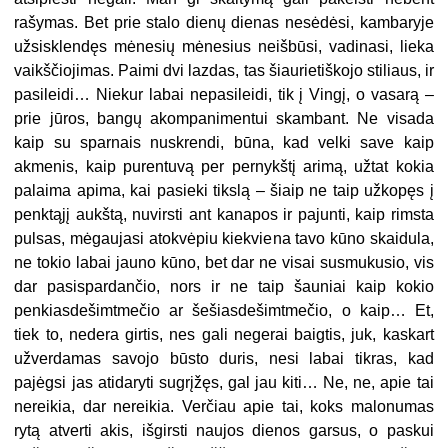
rašymas. Bet prie stalo dienų dienas nesėdėsi, kambaryje
užsisklendęs mėnesių mėnesius neišbūsi, vadinasi, lieka
vaikščiojimas. Paimi dvi lazdas, tas šiaurietiškojo stiliaus, ir
pasileidi… Niekur labai nepasileidi, tik į Vingį, o vasarą –
prie jūros, bangų akompanimentui skambant. Ne visada
kaip su sparnais nuskrendi, būna, kad velki save kaip
akmenis, kaip purentuvą per pernykštį arimą, užtat kokia
palaima apima, kai pasieki tikslą – šiaip ne taip užkopęs į
penktąjį aukštą, nuvirsti ant kanapos ir pajunti, kaip rimsta
pulsas, mėgaujasi atokvėpiu kiekviena tavo kūno skaidula,
ne tokio labai jauno kūno, bet dar ne visai susmukusio, vis
dar pasispardančio, nors ir ne taip šauniai kaip kokio
penkiasdešimtmečio ar šešiasdešimtmečio, o kaip… Et,
tiek to, nedera girtis, nes gali negerai baigtis, juk, kaskart
užverdamas savojo būsto duris, nesi labai tikras, kad
pajėgsi jas atidaryti sugrįžęs, gal jau kiti… Ne, ne, apie tai
nereikia, dar nereikia. Verčiau apie tai, koks malonumas
rytą atverti akis, išgirsti naujos dienos garsus, o paskui