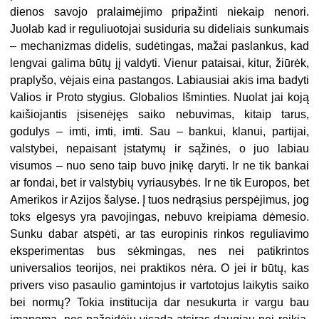
dienos savojo pralaimėjimo pripažinti niekaip nenori.
Juolab kad ir reguliuotojai susiduria su dideliais sunkumais
– mechanizmas didelis, sudėtingas, mažai paslankus, kad
lengvai galima būtų jį valdyti. Vienur pataisai, kitur, žiūrėk,
praplyšo, vėjais eina pastangos. Labiausiai akis ima badyti
Valios ir Proto stygius. Globalios Išminties. Nuolat jai koją
kaišiojantis įsisenėjęs saiko nebuvimas, kitaip tarus,
godulys – imti, imti, imti. Sau – bankui, klanui, partijai,
valstybei, nepaisant įstatymų ir sąžinės, o juo labiau
visumos – nuo seno taip buvo įnikę daryti. Ir ne tik bankai
ar fondai, bet ir valstybių vyriausybės. Ir ne tik Europos, bet
Amerikos ir Azijos šalyse. Į tuos nedrąsius perspėjimus, jog
toks elgesys yra pavojingas, nebuvo kreipiama dėmesio.
Sunku dabar atspėti, ar tas europinis rinkos reguliavimo
eksperimentas bus sėkmingas, nes nei patikrintos
universalios teorijos, nei praktikos nėra. O jei ir būtų, kas
privers viso pasaulio gamintojus ir vartotojus laikytis saiko
bei normų? Tokia institucija dar nesukurta ir vargu bau