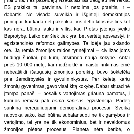
įmanoma, nes pažeidėjų visada atsiras daugiau nei reikia.
ES praktika tai patvirtina. Ir netolima jos praeitis, ir –
dabartis. Ne visada suveikia ir išgirtieji demokratijos
principai, kai kada net pakenkia. Vis dėlto kitos išeities kol
kas nėra, būtina laukti ir viltis, kad Protas įstengs įveikti
Beprotybę. Laiko dar šiek tiek yra, bet vertėtų apsvarstyti ir
egzistencinės reformos galimybes. Ta idėja jau sklando
ore. Ją remia žmonijos raidos tyrinėjimai – civilizacijoms
būdingi šuoliai, po kurių atsiranda nauja kokybė. Antai
prieš 10 000 metų, kai medžioklė ir maisto rinkimas ėmė
nebeatitikti išaugusių žmonijos poreikių, buvo šoktelėta
prie žemdirbystės ir gyvulininkystės. Per keletą kartų
žmonių gyvenimas įgavo visai kitą kokybę. Dabar situacinė
įtampa panaši – besaikis vartojimas griauna pamatus, į
kuriuos remiasi pati
homo sapiens
egzistencija. Padėtį
sunkina nereguliuojami demografiniai procesai. Sveika
nuovoka sako, kad būtina subalansuoti ne tik gamybos ir
vartojimo, tai yra ne tik ekonominius, bet ir nevaldomus
žmonijos plėtros procesus. Planeta nėra beribė, o