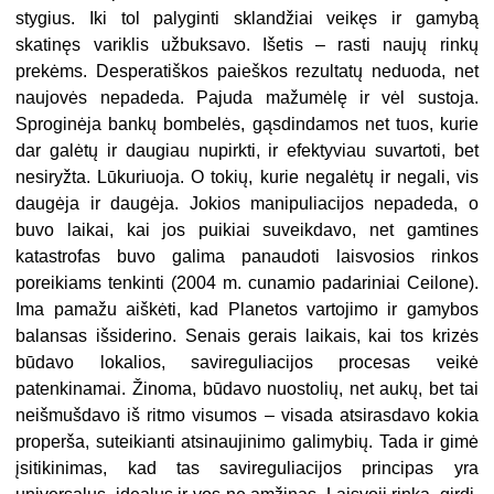
stygius. Iki tol palyginti sklandžiai veikęs ir gamybą
skatinęs variklis užbuksavo. Išetis – rasti naujų rinkų
prekėms. Desperatiškos paieškos rezultatų neduoda, net
naujovės nepadeda. Pajuda mažumėlę ir vėl sustoja.
Sproginėja bankų bombelės, gąsdindamos net tuos, kurie
dar galėtų ir daugiau nupirkti, ir efektyviau suvartoti, bet
nesiryžta. Lūkuriuoja. O tokių, kurie negalėtų ir negali, vis
daugėja ir daugėja. Jokios manipuliacijos nepadeda, o
buvo laikai, kai jos puikiai suveikdavo, net gamtines
katastrofas buvo galima panaudoti laisvosios rinkos
poreikiams tenkinti (2004 m. cunamio padariniai Ceilone).
Ima pamažu aiškėti, kad Planetos vartojimo ir gamybos
balansas išsiderino. Senais gerais laikais, kai tos krizės
būdavo lokalios, savireguliacijos procesas veikė
patenkinamai. Žinoma, būdavo nuostolių, net aukų, bet tai
neišmušdavo iš ritmo visumos – visada atsirasdavo kokia
properša, suteikianti atsinaujinimo galimybių. Tada ir gimė
įsitikinimas, kad tas savireguliacijos principas yra