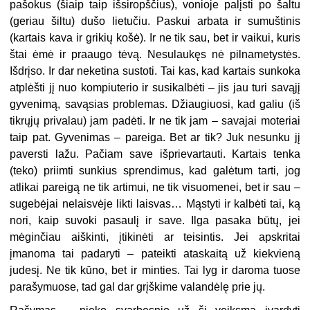
pašokus (šiaip taip išsiropščius), vonioje palįsti po šaltu
(geriau šiltu) dušo lietučiu. Paskui arbata ir sumuštinis
(kartais kava ir grikių košė). Ir ne tik sau, bet ir vaikui, kuris
štai ėmė ir praaugo tėvą. Nesulaukęs nė pilnametystės.
Išdrįso. Ir dar neketina sustoti. Tai kas, kad kartais sunkoka
atplėšti jį nuo kompiuterio ir susikalbėti – jis jau turi savąjį
gyvenimą, savąsias problemas. Džiaugiuosi, kad galiu (iš
tikrųjų privalau) jam padėti. Ir ne tik jam – savajai moteriai
taip pat. Gyvenimas – pareiga. Bet ar tik? Juk nesunku jį
paversti lažu. Pačiam save išprievartauti. Kartais tenka
(teko) priimti sunkius sprendimus, kad galėtum tarti, jog
atlikai pareigą ne tik artimui, ne tik visuomenei, bet ir sau –
sugebėjai nelaisvėje likti laisvas… Mąstyti ir kalbėti tai, ką
nori, kaip suvoki pasaulį ir save. Ilga pasaka būtų, jei
mėginčiau aiškinti, įtikinėti ar teisintis. Jei apskritai
įmanoma tai padaryti – pateikti ataskaitą už kiekvieną
judesį. Ne tik kūno, bet ir minties. Tai lyg ir daroma tuose
parašymuose, tad gal dar grįškime valandėlę prie jų.