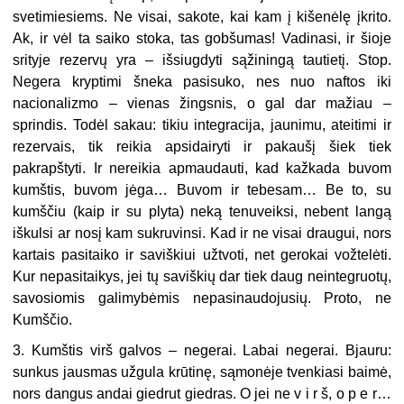
3. Kumštis virš galvos – negerai. Labai negerai. Bjauru:
sunkus jausmas užgula krūtinę, sąmonėje tvenkiasi baimė,
nors dangus andai giedrut giedras. O jei ne v i r š, o p e r…