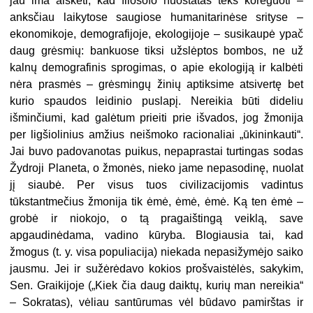
jau ima aiškėti, kad filosofo nuostatas teks koreguoti –
anksčiau laikytose saugiose humanitarinėse srityse –
ekonomikoje, demografijoje, ekologijoje – susikaupė ypač
daug grėsmių: bankuose tiksi užslėptos bombos, ne už
kalnų demografinis sprogimas, o apie ekologiją ir kalbėti
nėra prasmės – grėsmingų žinių aptiksime atsivertę bet
kurio spaudos leidinio puslapį. Nereikia būti dideliu
išminčiumi, kad galėtum prieiti prie išvados, jog žmonija
per ligšiolinius amžius neišmoko racionaliai „ūkininkauti“.
Jai buvo padovanotas puikus, nepaprastai turtingas sodas
Žydroji Planeta, o žmonės, nieko jame nepasodinę, nuolat
jį siaubė. Per visus tuos civilizacijomis vadintus
tūkstantmečius žmonija tik ėmė, ėmė, ėmė. Ką ten ėmė –
grobė ir niokojo, o tą pragaištingą veiklą, save
apgaudinėdama, vadino kūryba. Blogiausia tai, kad
žmogus (t. y. visa populiacija) niekada nepasižymėjo saiko
jausmu. Jei ir sužėrėdavo kokios prošvaistėlės, sakykim,
Sen. Graikijoje („Kiek čia daug daiktų, kurių man nereikia“
– Sokratas), vėliau santūrumas vėl būdavo pamirštas ir