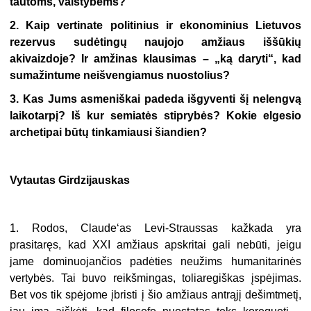
tautoms, valstybėms?
2. Kaip vertinate politinius ir ekonominius Lietuvos
rezervus sudėtingų naujojo amžiaus iššūkių
akivaizdoje? Ir amžinas klausimas – „ką daryti“, kad
sumažintume neišvengiamus nuostolius?
3. Kas Jums asmeniškai padeda išgyventi šį nelengvą
laikotarpį? Iš kur semiatės stiprybės? Kokie elgesio
archetipai būtų tinkamiausi šiandien?
Vytautas Girdzijauskas
1. Rodos, Claude‘as Levi-Straussas kažkada yra
prasitaręs, kad XXI amžiaus apskritai gali nebūti, jeigu
jame dominuojančios padėties neužims humanitarinės
vertybės. Tai buvo reikšmingas, toliaregiškas įspėjimas.
Bet vos tik spėjome įbristi į šio amžiaus antrąjį dešimtmetį,