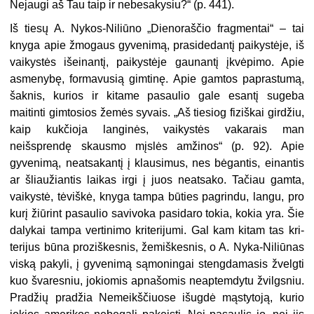
Nejaugi aš Tau taip ir nebe­sakysiu?“ (p. 441).
Iš tiesų A. Nykos-Niliūno „Dieno­raščio fragmentai“ – tai
knyga apie žmogaus gyvenimą, prasidedantį paikystėje, iš
vaikystės išeinantį, paikystėje gaunantį įkvėpimo. Apie
asmenybę, formavusią gimtinę. Apie gamtos paprastumą,
šaknis, kurios ir kitame pasaulio gale esantį sugeba
maitinti gimtosios žemės syvais. „Aš tiesiog fiziškai girdžiu,
kaip kukčioja langinės, vaikystės vakarais man
neišsprendę skausmo mįslės amžinos“ (p. 92). Apie
gyvenimą, neatsakantį į klausimus, nes bėgantis, einantis
ar šliaužiantis laikas irgi į juos ne­atsako. Tačiau gamta,
vaikystė, tė­viškė, knyga tampa būties pagrin­du, langu, pro
kurį žiūrint pasau­lio savivoka pasidaro tokia, kokia yra. Šie
dalykai tampa vertinimo kriterijumi. Gal kam kitam tas kri­
terijus būna proziškesnis, žemiškesnis, o A. Nyka-Niliūnas
viską pakyli, į gyvenimą sąmoningai stengdamasis žvelgti
kuo švares­niu, jokiomis apnašomis neaptem­dytu žvilgsniu.
Pradžių pradžia Nemeikščiuose išugdė mąstytoją, ku­rio