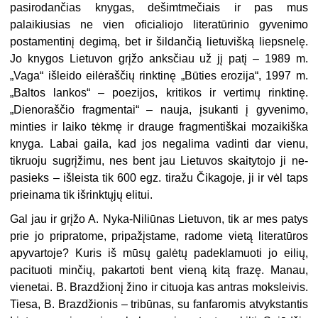
pasirodan­čias knygas, dešimtmečiais ir pas mus
palaikiusias ne vien oficialio­jo literatūrinio gyvenimo
postamentinį degimą, bet ir šildančią lietu­višką liepsnelę.
Jo knygos Lietuvon grįžo anksčiau už jį patį – 1989 m.
„Vaga“ išleido eilėraščių rinktinę „Būties erozija“, 1997 m.
„Baltos lankos“ – poezijos, kritikos ir verti­mų rinktinę.
„Dienoraščio fragmen­tai“ – nauja, įsukanti į gyvenimo,
minties ir laiko tėkmę ir drauge fragmentiškai mozaikiška
knyga. La­bai gaila, kad jos negalima vadinti dar vienu,
tikruoju sugrįžimu, nes bent jau Lietuvos skaitytojo ji ne­
pasieks – išleista tik 600 egz. tiražu Čikagoje, ji ir vėl taps
prieinama tik išrinktųjų elitui.
Gal jau ir grįžo A. Nyka-Niliūnas Lietuvon, tik ar mes patys
prie jo pripratome, pripažįstame, radome vietą literatūros
apyvartoje? Kuris iš mūsų galėtų padeklamuoti jo ei­lių,
pacituoti minčių, pakartoti bent vieną kitą frazę. Manau,
vienetai. B. Brazdžionį žino ir cituoja kas antras moksleivis.
Tiesa, B. Braz­džionis – tribūnas, su fanfaromis atvykstantis