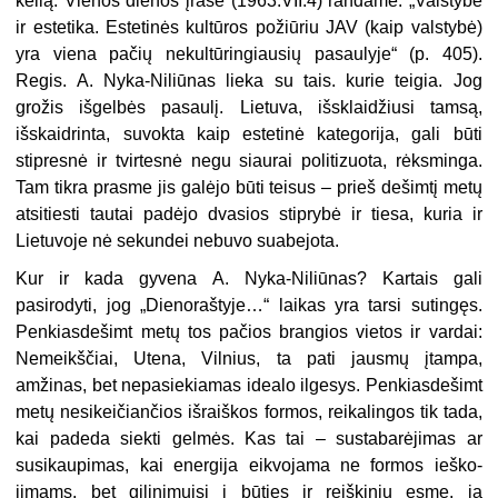
kelią. Vienos dienos įraše (1963.VII.4) randame: „Valstybė
ir estetika. Estetinės kultūros požiūriu JAV (kaip valstybė)
yra viena pačių nekultūringiausių pasaulyje“ (p. 405).
Regis. A. Nyka-Niliūnas lieka su tais. kurie teigia. Jog
grožis iš­gelbės pasaulį. Lietuva, išsklaidžiu­si tamsą,
išskaidrinta, suvokta kaip estetinė kategorija, gali būti
stipres­nė ir tvirtesnė negu siaurai politi­zuota, rėksminga.
Tam tikra pras­me jis galėjo būti teisus – prieš de­šimtį metų
atsitiesti tautai padėjo dvasios stiprybė ir tiesa, kuria ir
Lietuvoje nė sekundei nebuvo su­abejota.
Kur ir kada gyvena A. Nyka-Niliūnas? Kartais gali
pasirodyti, jog „Dienoraštyje…“ laikas yra tarsi su­tingęs.
Penkiasdešimt metų tos pa­čios brangios vietos ir vardai:
Nemeikščiai, Utena, Vilnius, ta pati jausmų įtampa,
amžinas, bet nepa­siekiamas idealo ilgesys. Penkias­dešimt
metų nesikeičiančios išraiš­kos formos, reikalingos tik tada,
kai padeda siekti gelmės. Kas tai – su­stabarėjimas ar
susikaupimas, kai energija eikvojama ne formos ieško­
jimams, bet gilinimuisi į būties ir reiškinių esmę, ją