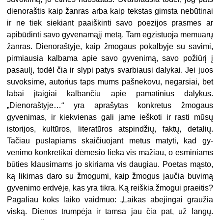
dienoraštis kaip žanras arba kaip tekstas gimsta nebūtinai
ir ne tiek siekiant paaiškinti savo poezijos prasmes ar
apibūdinti savo gyve­namąjį metą. Tam egzistuoja me­muarų
žanras. Dienoraštyje, kaip žmogaus pokalbyje su savimi,
pir­miausia kalbama apie savo gyveni­mą, savo požiūrį į
pasaulį, todėl čia ir slypi patys svarbiausi daly­kai. Jei juos
suvoksime, autorius taps mums pašnekovu, negarsiai, bet
labai įtaigiai kalbančiu apie pa­matinius dalykus.
„Dienoraštyje…“ yra aprašytas konkretus žmogaus
gyvenimas, ir kiekvienas gali jame ieškoti ir rasti mūsų
istorijos, kul­tūros, literatūros atspindžių, fak­tų, detalių.
Tačiau puslapiams skaičiuojant metus matyti, kad gy­
venimo konkretikai dėmesio lieka vis mažiau, o esminiams
būties klausimams jo skiriama vis dau­giau. Poetas mąsto,
ką likimas da­ro su žmogumi, kaip žmogus jaučia buvimą
gyvenimo erdvėje, kas yra tikra. Ką reiškia žmogui praeitis?
Pagaliau koks laiko vaidmuo: „Lai­kas abejingai graužia
viską. Dienos trumpėja ir tamsa jau čia pat, už langų.