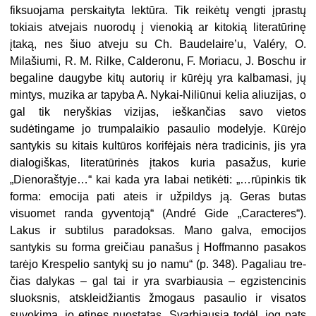
fiksuojama perskaityta lektūra. Tik reikėtų vengti įprastų
tokiais atvejais nuorodų į vienokią ar kitokią literatūrinę
įtaką, nes šiuo atveju su Ch. Baudelaire’u, Valéry, O.
Milašiumi, R. M. Rilke, Calderonu, F. Moriacu, J. Boschu ir
begaline daugybe kitų autorių ir kūrėjų yra kalbamasi, jų
mintys, muzika ar tapyba A. Nykai-Niliūnui kelia aliuzijas, o
gal tik neryš­kias vizijas, ieškančias savo vietos
sudėtingame jo trumpalaikio pa­saulio modelyje. Kūrėjo
santykis su kitais kultūros korifėjais nėra tradicinis, jis yra
dialogiškas, lite­ratūrinės įtakos kuria pasažus, ku­rie
„Dienoraštyje…“ kai kada yra labai netikėti: „…rūpinkis tik
for­ma: emocija pati ateis ir užpildys ją. Geras butas
visuomet randa gy­ventoją“ (André Gide „Caracteres“).
Lakus ir subtilus paradoksas. Ma­no galva, emocijos
santykis su for­ma greičiau panašus į Hoffmanno pasakos
tarėjo Krespelio santykį su jo namu“ (p. 348). Pagaliau tre­
čias dalykas – gal tai ir yra svar­biausia – egzistencinis
sluoksnis, atskleidžiantis žmogaus pasaulio ir visatos
suvokimą, jo etines nuo­statas. Svarbiausia todėl, jog pats