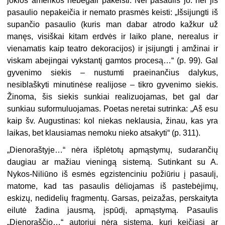
jokios amerikos nebegali pa­keisti. Nei pasaulis jo. nei jis
pasaulio nepakeičia ir nemato prasmės keisti: „Išsijungti iš
su­pančio pasaulio (kuris man dabar atrodo kažkur už
manęs, visiškai kitam erdvės ir laiko plane, nerea­lus ir
vienamatis kaip teatro deko­racijos) ir įsijungti į amžinai ir
vis­kam abejingai vykstantį gamtos procesą…“ (p. 99). Gal
gyvenimo siekis – nustumti praeinančius da­lykus,
nesiblaškyti minutinėse re­alijose – tikro gyvenimo siekis.
Ži­noma, šis siekis sunkiai realizuoja­mas, bet gal dar
sunkiau suformu­luojamas. Poetas neretai sutrinka: „Aš esu
kaip šv. Augustinas: kol niekas neklausia, žinau, kas yra
laikas, bet klausiamas nemoku nieko atsakyti“ (p. 311).
„Dienoraštyje…“ nėra išplėtotų ap­mąstymų, sudarančių
daugiau ar mažiau vieningą sistemą. Sutinkant su A.
Nykos-Niliūno iš esmės egzis­tenciniu požiūriu į pasaulį,
mato­me, kad tas pasaulis dėliojamas iš pastebėjimų,
eskizų, nedidelių frag­mentų. Garsas, peizažas, perskai­tyta
eilutė žadina jausmą, įspūdį, apmąstymą. Pasaulis
„Dienoraš­čio…“ autoriui nėra sistema, kuri keičiasi ar