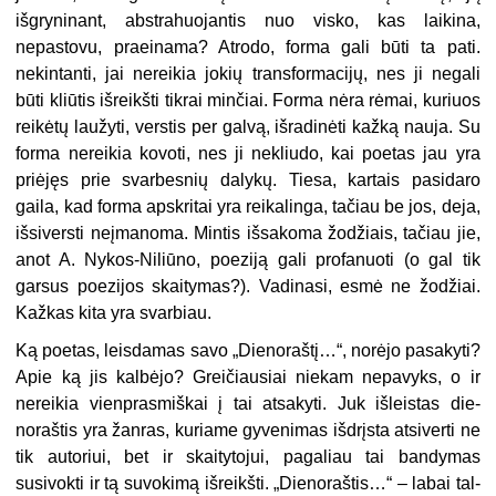
išgryninant, ab­strahuojantis nuo visko, kas laikina,
nepastovu, praeinama? Atrodo, for­ma gali būti ta pati.
nekintanti, jai nereikia jokių transformacijų, nes ji negali
būti kliūtis išreikšti tikrai minčiai. Forma nėra rėmai, kuriuos
reikėtų laužyti, verstis per galvą, iš­radinėti kažką nauja. Su
forma ne­reikia kovoti, nes ji nekliudo, kai poetas jau yra
priėjęs prie svarbes­nių dalykų. Tiesa, kartais pasidaro
gaila, kad forma apskritai yra rei­kalinga, tačiau be jos, deja,
išsivers­ti neįmanoma. Mintis išsakoma žo­džiais, tačiau jie,
anot A. Nykos-Ni­liūno, poeziją gali profanuoti (o gal tik
garsus poezijos skaitymas?). Va­dinasi, esmė ne žodžiai.
Kažkas ki­ta yra svarbiau.
Ką poetas, leisdamas savo „Die­noraštį…“, norėjo pasakyti?
Apie ką jis kalbėjo? Greičiausiai niekam ne­pavyks, o ir
nereikia vienprasmiš­kai į tai atsakyti. Juk išleistas die­
noraštis yra žanras, kuriame gyveni­mas išdrįsta atsiverti ne
tik auto­riui, bet ir skaitytojui, pagaliau tai bandymas
susivokti ir tą suvokimą išreikšti. „Dienoraštis…“ – labai tal­