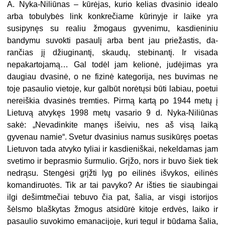
A. Nyka-Niliūnas – kūrėjas, kurio kelias dvasinio idealo
arba tobulybės link konkrečiame kūrinyje ir laike yra
susipynęs su realiu žmogaus gyveni­mu, kasdieniniu
bandymu suvokti pasaulį arba bent jau priežastis, da­
rančias jį džiuginantį, skaudų, ste­binantį. Ir visada
nepakartojamą… Gal todėl jam kelionė, judėjimas yra
daugiau dvasinė, o ne fizinė kate­gorija, nes buvimas ne
toje pasaulio vietoje, kur galbūt norėtųsi būti la­biau, poetui
nereiškia dvasinės tremties. Pirmą kartą po 1944 metų į
Lietuvą atvykęs 1998 metų vasario 9 d. Nyka-Niliūnas
sakė: „Nevadin­kite manęs išeiviu, nes aš visą laiką
gyvenau namie“. Svetur dvasinius namus susikūręs poetas
Lietuvon tada atvyko tyliai ir kasdieniškai, nekeldamas jam
svetimo ir bepras­mio šurmulio. Grįžo, nors ir buvo šiek tiek
nedrąsu. Stengėsi grįžti lyg po eilinės išvykos, eilinės
komandi­ruotės. Tik ar tai pavyko? Ar išties tie siaubingai
ilgi dešimtmečiai tebu­vo čia pat, šalia, ar visgi istorijos
šėlsmo blaškytas žmogus atsidūrė kitoje erdvės, laiko ir
pasaulio suvo­kimo emanacijoje, kuri tegul ir bū­dama šalia,