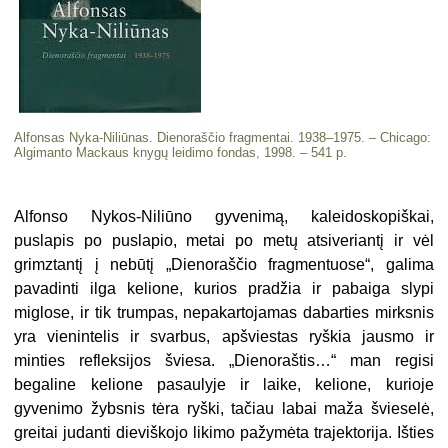
Alfonsas Nyka-Niliūnas. Dienoraščio fragmentai. 1938–1975. – Chicago:
Algimanto Mackaus knygų lei­dimo fondas, 1998. – 541 p.
Alfonso Nykos-Niliūno gyvenimą, kaleidoskopiškai,
puslapis po pusla­pio, metai po metų atsiveriantį ir vėl
grimztantį į nebūtį „Dienoraščio fragmentuose“, galima
pavadinti il­ga kelione, kurios pradžia ir pabai­ga slypi
miglose, ir tik trumpas, ne­pakartojamas dabarties mirksnis
yra vienintelis ir svarbus, apšviestas ryškia jausmo ir
minties refleksijos šviesa. „Dienoraštis…“ man regisi
begaline kelione pasaulyje ir laike, kelione, kurioje
gyvenimo žybsnis tėra ryški, tačiau labai maža švie­selė,
greitai judanti dieviškojo likimo pažymėta trajektorija. Išties