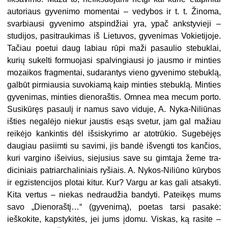
autoriaus gyvenimo momentai – ve­dybos ir t. t. Žinoma,
svarbiausi gy­venimo atspindžiai yra, ypač anks­tyvieji –
studijos, pasitraukimas iš Lietuvos, gyvenimas Vokietijoje.
Ta­čiau poetui daug labiau rūpi maži pasaulio stebuklai,
kurių sukelti formuojasi spalvingiausi jo jausmo ir minties
mozaikos fragmentai, su­darantys vieno gyvenimo stebuklą,
galbūt pirmiausia suvokiamą kaip minties stebuklą. Minties
gyveni­mas, minties dienoraštis. Omnea mea mecum porto.
Susikūręs pa­saulį ir namus savo viduje, A. Ny­ka-Niliūnas
išties negalėjo niekur jaustis esąs svetur, jam gal mažiau
reikėjo kankintis dėl išsiskyrimo ar atotrūkio. Sugebėjęs
daugiau pasi­imti su savimi, jis bandė išvengti tos kančios,
kuri vargino išeivius, siejusius save su gimtąja žeme tra­
diciniais patriarchaliniais ryšiais. A. Nykos-Niliūno kūrybos
ir egzis­tencijos plotai kitur. Kur? Vargu ar kas gali atsakyti.
Kita vertus – nie­kas nedraudžia bandyti. Pateikęs mums
savo „Dienoraštį…“ (gyveni­mą), poetas tarsi pasakė:
ieškoki­te, kapstykitės, jei jums įdomu. Vis­kas, ką rasite –