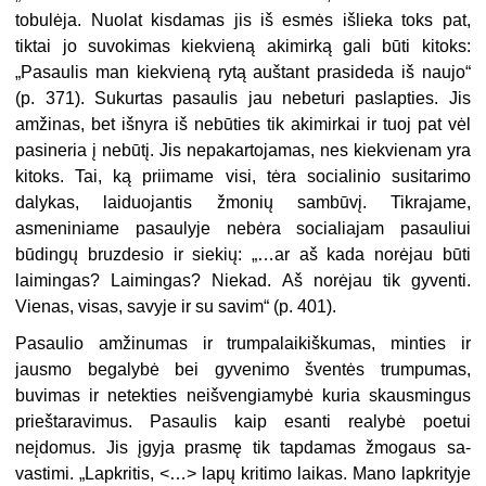
tobulėja. Nuolat kisda­mas jis iš esmės išlieka toks pat,
tiktai jo suvokimas kiekvieną aki­mirką gali būti kitoks:
„Pasaulis man kiekvieną rytą auštant prasi­deda iš naujo“
(p. 371). Sukurtas pasaulis jau nebeturi paslapties. Jis
amžinas, bet išnyra iš nebūties tik akimirkai ir tuoj pat vėl
pasineria į nebūtį. Jis nepakartojamas, nes kiekvienam yra
kitoks. Tai, ką pri­imame visi, tėra socialinio susitari­mo
dalykas, laiduojantis žmonių sambūvį. Tikrajame,
asmeniniame pasaulyje nebėra socialiajam pasau­liui
būdingų bruzdesio ir siekių: „…ar aš kada norėjau būti
laimin­gas? Laimingas? Niekad. Aš norė­jau tik gyventi.
Vienas, visas, savy­je ir su savim“ (p. 401).
Pasaulio amžinumas ir trumpalai­kiškumas, minties ir
jausmo begaly­bė bei gyvenimo šventės trumpu­mas,
buvimas ir netekties neišven­giamybė kuria skausmingus
priešta­ravimus. Pasaulis kaip esanti realybė poetui
neįdomus. Jis įgyja prasmę tik tapdamas žmogaus sa­
vastimi. „Lapkritis, <…> lapų kriti­mo laikas. Mano lapkrityje