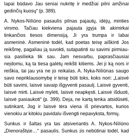
lapai bū­davo Jau seniai nukritę ir medžiai pilni amžinai
gedinčių kuosų“ (p. 389).
A. Nykos-Niliūno pasaulis pilnas pajautų, idėjų, minties
virsmo. Ta­čiau kiekviena pajauta įgyja tik aki­mirkai
tinkančios tiesos dimensiją. Ji yra trumpa ir labai
asmeninė. As­meninė todėl, kad poetas teisę aiš­kinti Jos
reikšmę, pagaliau ją su­vokti, sutapatinti su savimi pirmiau­
sia pasilieka tik sau. Jam nesvar­bu, paprasčiausiai
neįdomu, ką ta tiesa galėtų reikšti kitiems. Jei ji ką nors ir
reiškia, tai jau yra ne jo rei­kalas. A. Nyka-Niliūnas saugo
savo nepriklausomybę ir teisę būti toks, koks nori: „Laisvė
būti savimi, lais­vė savaip išgyventi pasaulį. Laisvė gyventi,
laisvė mirti. Laisvė mylėti, laisvė neapkęsti. Laisvė išduoti,
lais­vė pasiaukoti“ (p. 399). Deja, ne kar­tą tenka atsidūsėti,
sutinkant, Jog ir laisvė tėra viena iš prievartos, ku­rios
vienokiu ar kitokiu pavidalu iš­vengti nepavyksta, formų.
Sunkus ir šaltas yra tas atsive­riantis A. Nykos-Niliūno
„Dieno­raštyje…“ pasaulis. Sunkus jis ne­būtinai todėl, kad