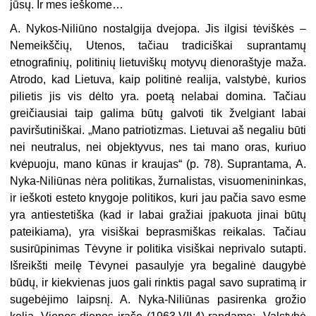
jūsų. Ir mes ieško­me…
A. Nykos-Niliūno nostalgija dvejo­pa. Jis ilgisi tėviškės –
Nemeikščių, Utenos, tačiau tradiciškai supran­tamų
etnografinių, politinių lietu­viškų motyvų dienoraštyje maža.
At­rodo, kad Lietuva, kaip politinė re­alija, valstybė, kurios
pilietis jis vis dėlto yra. poetą nelabai domina. Ta­čiau
greičiausiai taip galima būtų galvoti tik žvelgiant labai
paviršu­tiniškai. „Mano patriotizmas. Lietu­vai aš negaliu būti
nei neutralus, nei objektyvus, nes tai mano oras, kuriuo
kvėpuoju, mano kūnas ir kraujas“ (p. 78). Suprantama, A.
Ny­ka-Niliūnas nėra politikas, žurna­listas, visuomenininkas,
ir ieškoti esteto knygoje politikos, kuri jau pa­čia savo esme
yra antiestetiška (kad ir labai gražiai įpakuota jinai būtų
pateikiama), yra visiškai beprasmiš­kas reikalas. Tačiau
susirūpinimas Tėvyne ir politika visiškai neprivalo sutapti.
Išreikšti meilę Tėvynei pa­saulyje yra begalinė daugybė
būdų, ir kiekvienas juos gali rinktis pagal savo supratimą ir
sugebėjimo laips­nį. A. Nyka-Niliūnas pasirenka gro­žio