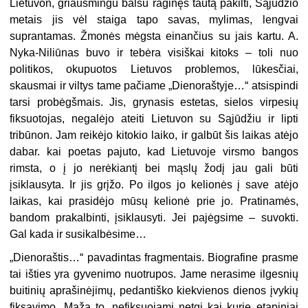
Lietuvon, griausmingu balsu raginęs tautą pakilti, Sąjūdžio
metais jis vėl staiga tapo savas, my­limas, lengvai
suprantamas. Žmo­nės mėgsta einančius su jais kar­tu. A.
Nyka-Niliūnas buvo ir tebėra visiškai kitoks – toli nuo
politikos, okupuotos Lietuvos problemos, lū­kesčiai,
skausmai ir viltys tame pa­čiame „Dienoraštyje…“ atsispindi
tarsi probėgšmais. Jis, grynasis es­tetas, sielos virpesių
fiksuotojas, ne­galėjo ateiti Lietuvon su Sąjūdžiu ir lipti
tribūnon. Jam reikėjo kitokio laiko, ir galbūt šis laikas atėjo
da­bar. kai poetas pajuto, kad Lietuvo­je virsmo bangos
rimsta, o į jo nerė­kiantį bei mąslų žodį jau gali būti
įsiklausyta. Ir jis grįžo. Po ilgos jo kelionės į save atėjo
laikas, kai pra­sidėjo mūsų kelionė prie jo. Pratinamės,
bandom prakalbinti, įsiklau­syti. Jei pajėgsime – suvokti.
Gal kada ir susikalbėsime…
„Dienoraštis…“ pavadintas frag­mentais. Biografine prasme
tai iš­ties yra gyvenimo nuotrupos. Jame nerasime ilgesnių
buitinių apraši­nėjimų, pedantiško kiekvienos die­nos įvykių
fiksavimo. Maža to, ne­fiksuojami netgi kai kurie etapiniai