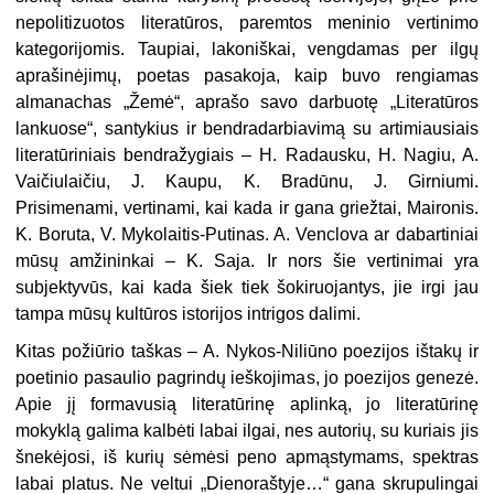
nepolitizuotos litera­tūros, paremtos meninio vertinimo
kategorijomis. Taupiai, lakoniškai, vengdamas per ilgų
aprašinėjimų, poetas pasakoja, kaip buvo rengia­mas
almanachas „Žemė“, aprašo sa­vo darbuotę „Literatūros
lankuose“, santykius ir bendradarbiavimą su artimiausiais
literatūriniais bendra­žygiais – H. Radausku, H. Nagiu, A.
Vaičiulaičiu, J. Kaupu, K. Bradūnu, J. Girniumi.
Prisimenami, verti­nami, kai kada ir gana griežtai, Mai­ronis.
K. Boruta, V. Mykolaitis-Pu­tinas. A. Venclova ar dabartiniai
mūsų amžininkai – K. Saja. Ir nors šie vertinimai yra
subjektyvūs, kai kada šiek tiek šokiruojantys, jie ir­gi jau
tampa mūsų kultūros istorijos intrigos dalimi.
Kitas požiūrio taškas – A. Nykos-Niliūno poezijos ištakų ir
poetinio pasaulio pagrindų ieškojimas, jo poezijos genezė.
Apie jį formavusią literatūrinę aplinką, jo literatūrinę
mokyklą galima kalbėti labai ilgai, nes autorių, su kuriais jis
šnekė­josi, iš kurių sėmėsi peno apmąsty­mams, spektras
labai platus. Ne veltui „Dienoraštyje…“ gana skru­pulingai