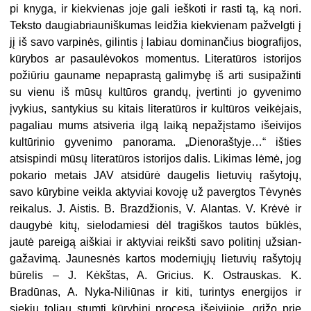
pi knyga, ir kiekvienas joje gali ieš­koti ir rasti tą, ką nori.
Teksto daugiabriauniškumas leidžia kiekvie­nam pažvelgti į
jį iš savo varpinės, gilintis į labiau dominančius biogra­fijos,
kūrybos ar pasaulėvokos mo­mentus. Literatūros istorijos
požiū­riu gauname nepaprastą galimybę iš arti susipažinti
su vienu iš mūsų kultūros grandų, įvertinti jo gyve­nimo
įvykius, santykius su kitais li­teratūros ir kultūros veikėjais,
paga­liau mums atsiveria ilgą laiką ne­pažįstamo išeivijos
kultūrinio gyve­nimo panorama. „Dienoraštyje…“ išties
atsispindi mūsų literatūros is­torijos dalis. Likimas lėmė, jog
poka­rio metais JAV atsidūrė daugelis lie­tuvių rašytojų,
savo kūrybine veik­la aktyviai kovoję už pavergtos Tėvy­nės
reikalus. J. Aistis. B. Brazdžio­nis, V. Alantas. V. Krėvė ir
daugybė kitų, sielodamiesi dėl tragiškos tau­tos būklės,
jautė pareigą aiškiai ir aktyviai reikšti savo politinį užsian­
gažavimą. Jaunesnės kartos moder­niųjų lietuvių rašytojų
būrelis – J. Kėkštas, A. Gricius. K. Ostrauskas. K.
Bradūnas, A. Nyka-Niliūnas ir kiti, turintys energijos ir
siekių to­liau stumti kūrybinį procesą išeivijoje, grįžo prie