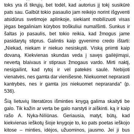
toks yra iš tik­rųjų, bet todėl, kad autorius jį tokį susikūrė
pats sau. Galbūt tokio pa­saulio jam reikėjo norint išgyventi
atsidūrus svetimoje aplinkoje, sie­kiant mobilizuoti visas
jėgas bega­liniam kūrybos troškuliui numal­šinti. Sunkus ir
šaltas jo pasaulis, bet tokio reikia, kad žmogus jame
pasidarytų stiprus. Galintis kaip gy­venimo credo ištarti:
„Niekad, nie­kam ir niekuo nesiskųsti. Viską pri­imti kaip
dovaną. Kiekvienas skun­das veda į savęs gailėjimąsi,
never­tą blaivaus ir stipraus žmogaus vardo. Mirti naktį,
nesigailint, kad rytoj ir vėl patekės saulė. Nebijoti
vienatvės, nes gamta dar vienišes­nė. Niekuomet neprarasti
kantry­bės, nes ir gamta jos niekuomet ne­praranda“ (p.
536).
Šią lietuvių literatūros išminties knygą galima skaityti be
galo. Tik kažin ar verta be galo narstyti ir aiš­kinti. ką ir kaip
rašo A. Nyka-Niliūnas. Geriausia, matyt, būtų, kad
kiekvienas ieškotų šioje knygoje to, ko pats poetas ieškojo
kitose – min­ties, idėjos, užuominos, jausmo. Jei ji bus