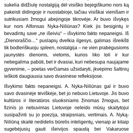
sukelia didžiulę nostal­giją dėl visiško bejėgiškumo nors ką
pakeisti didingoje ir nuostabioje, ta­čiau visiškai vienišam ir
sutriku­siam žmogui abejingoje tikrovėje. Ar buvo išvykęs
kur nors Alfonsas Ny­ka-Niliūnas? Kiek jis besigintų ir
bevadintų save „ne išeiviu“ – išvy­kimo fakto nepaneigsi. Iš
„Dienoraš­čio…“ puslapių dvelkia ilgesys, gali­mas išreikšti
tik bodleriškuoju
spleen
, nostalgija – ne vien prabėgu­sioms
jaunystės dienoms, vietoms, kurios liko toli ir kur
nebegalima pabūti, bet ir dvasiai, kuri nebesupa naujajame
gyvenime, – poetas verčiamas užsidaryti, įkvėpimo šal­tinių
ieškoti daugiausia savo dvasi­nėse refleksijose.
Išvykimo fakto nepaneigsi. A. Ny­ka-Niliūnas gal ir buvo
savo dvasi­nėje tėviškėje, bet jo nebuvo Lietu­voje. Jis buvo
kultūros ir literatū­ros sluoksniams žinomas žmogus, bet
fizinis jo nebuvimas Lietuvoje neleido mūsų skaitytojui
susipažin­ti su jo poezija, straipsniais, verti­mais. A. Nyką-
Niliūną skaitė nedide­lis būrelis inteligentų, vienaip ar ki­taip
sugebėjusių gauti išeivijos spaudą bei Vakaruose