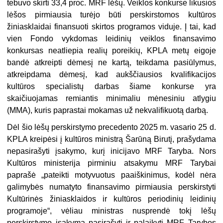
tebuvo skirti 33,4 proc. MRF lėšų. Veiklos konkurse likusios
lėšos pirmiausia turėjo būti perskirstomos kultūros
žiniasklaidai finansuoti skirtos programos viduje. Į tai, kad
vien Fondo vykdomas leidinių veiklos finansavimo
konkursas neatliepia realių poreikių, KPLA metų eigoje
bandė atkreipti dėmesį ne kartą, teikdama pasiūlymus,
atkreipdama dėmesį, kad aukščiausios kvalifikacijos
kultūros specialistų darbas šiame konkurse yra
skaičiuojamas remiantis minimaliu mėnesiniu atlygiu
(MMA), kuris paprastai mokamas už nekvalifikuotą darbą.
Dėl šio lėšų perskirstymo precedento 2025 m. vasario 25 d.
KPLA kreipėsi į kultūros ministrą Šarūną Birutį, prašydama
nepasirašyti įsakymo, kurį inicijavo MRF Taryba. Nors
Kultūros ministerija pirminiu atsakymu MRF Tarybai
paprašė „pateikti motyvuotus paaiškinimus, kodėl nėra
galimybės numatyto finansavimo pirmiausia perskirstyti
Kultūrinės žiniasklaidos ir kultūros periodinių leidinių
programoje“, vėliau ministras nusprendė tokį lėšų
perskirstymo įsakymą pasirašyti ir palaikyti MRF Tarybos