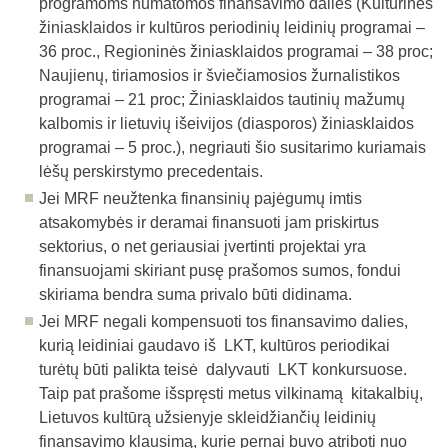
programoms numatomos finansavimo dalies (Kultūrinės
žiniasklaidos ir kultūros periodinių leidinių programai –
36 proc., Regioninės žiniasklaidos programai – 38 proc;
Naujienų, tiriamosios ir šviečiamosios žurnalistikos
programai – 21 proc; Žiniasklaidos tautinių mažumų
kalbomis ir lietuvių išeivijos (diasporos) žiniasklaidos
programai – 5 proc.), negriauti šio susitarimo kuriamais
lėšų perskirstymo precedentais.
Jei MRF neužtenka finansinių pajėgumų imtis
atsakomybės ir deramai finansuoti jam priskirtus
sektorius, o net geriausiai įvertinti projektai yra
finansuojami skiriant pusę prašomos sumos, fondui
skiriama bendra suma privalo būti didinama.
Jei MRF negali kompensuoti tos finansavimo dalies,
kurią leidiniai gaudavo iš LKT, kultūros periodikai
turėtų būti palikta teisė dalyvauti LKT konkursuose.
Taip pat prašome išspręsti metus vilkinamą kitakalbių,
Lietuvos kultūrą užsienyje skleidžiančių leidinių
finansavimo klausimą, kurie pernai buvo atriboti nuo