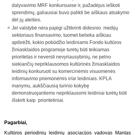
dalyvavimo MRF konkursuose ir, pažadėjus ieškoti
sprendimų, galiausiai buvo palikti be aiškaus atsakymo
dėl jų ateities.
Jei valstybė nėra pajėgi užtikrinti didesnio medijų
sektoriaus finansavimo, tuomet belieka aiškiau
apibrėžti, kokio pobūdžio leidiniams Fondo kultūros
žiniasklaidos programoje turėtų būti teikiamas
prioritetas ir neversti nevyriausybinių, ne pelno
siekiančių nepriklausomos kultūrinės žiniasklaidos
leidinių konkuruoti su komercinėmis visuomenės
informavimo priemonėmis ir/ar leidiniais. KPLA
manymu, aukščiausią turinio kokybę
demonstruojantiems nepriklausomi leidiniai turėtų būti
išskirti kaip prioritetiniai.
Pagarbiai,
Kultūros periodinių leidinių asociacijos vadovas Mantas