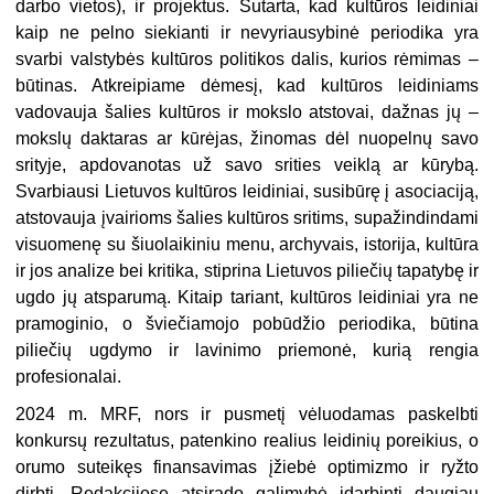
darbo vietos), ir projektus. Sutarta, kad kultūros leidiniai
kaip ne pelno siekianti ir nevyriausybinė periodika yra
svarbi valstybės kultūros politikos dalis, kurios rėmimas –
būtinas. Atkreipiame dėmesį, kad kultūros leidiniams
vadovauja šalies kultūros ir mokslo atstovai, dažnas jų –
mokslų daktaras ar kūrėjas, žinomas dėl nuopelnų savo
srityje, apdovanotas už savo srities veiklą ar kūrybą.
Svarbiausi Lietuvos kultūros leidiniai, susibūrę į asociaciją,
atstovauja įvairioms šalies kultūros sritims, supažindindami
visuomenę su šiuolaikiniu menu, archyvais, istorija, kultūra
ir jos analize bei kritika, stiprina Lietuvos piliečių tapatybę ir
ugdo jų atsparumą. Kitaip tariant, kultūros leidiniai yra ne
pramoginio, o šviečiamojo pobūdžio periodika, būtina
piliečių ugdymo ir lavinimo priemonė, kurią rengia
profesionalai.
2024 m. MRF, nors ir pusmetį vėluodamas paskelbti
konkursų rezultatus, patenkino realius leidinių poreikius, o
orumo suteikęs finansavimas įžiebė optimizmo ir ryžto
dirbti. Redakcijose atsirado galimybė įdarbinti daugiau