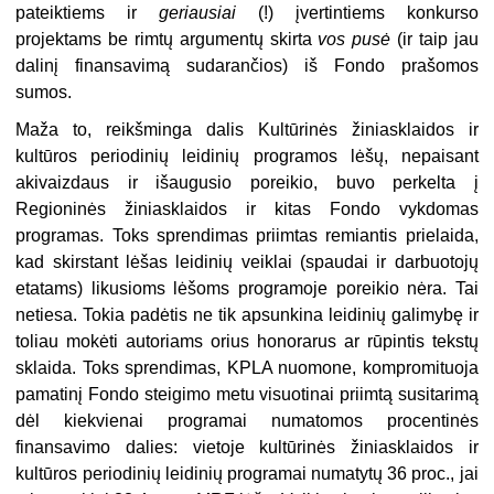
pateiktiems ir
geriausiai
(!) įvertintiems konkurso
projektams be rimtų argumentų skirta
vos pusė
(ir taip jau
dalinį finansavimą sudarančios) iš Fondo prašomos
sumos.
Maža to, reikšminga dalis Kultūrinės žiniasklaidos ir
kultūros periodinių leidinių programos lėšų, nepaisant
akivaizdaus ir išaugusio poreikio, buvo perkelta į
Regioninės žiniasklaidos ir kitas Fondo vykdomas
programas. Toks sprendimas priimtas remiantis prielaida,
kad skirstant lėšas leidinių veiklai (spaudai ir darbuotojų
etatams) likusioms lėšoms programoje poreikio nėra. Tai
netiesa. Tokia padėtis ne tik apsunkina leidinių galimybę ir
toliau mokėti autoriams orius honorarus ar rūpintis tekstų
sklaida. Toks sprendimas, KPLA nuomone, kompromituoja
pamatinį Fondo steigimo metu visuotinai priimtą susitarimą
dėl kiekvienai programai numatomos procentinės
finansavimo dalies: vietoje kultūrinės žiniasklaidos ir
kultūros periodinių leidinių programai numatytų 36 proc., jai