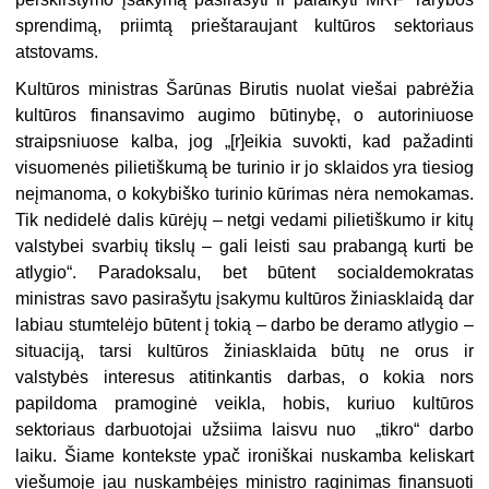
sprendimą, priimtą prieštaraujant kultūros sektoriaus
atstovams.
Kultūros ministras Šarūnas Birutis nuolat viešai pabrėžia
kultūros finansavimo augimo būtinybę, o autoriniuose
straipsniuose kalba, jog „[r]eikia suvokti, kad pažadinti
visuomenės pilietiškumą be turinio ir jo sklaidos yra tiesiog
neįmanoma, o kokybiško turinio kūrimas nėra nemokamas.
Tik nedidelė dalis kūrėjų – netgi vedami pilietiškumo ir kitų
valstybei svarbių tikslų – gali leisti sau prabangą kurti be
atlygio“. Paradoksalu, bet būtent socialdemokratas
ministras savo pasirašytu įsakymu kultūros žiniasklaidą dar
labiau stumtelėjo būtent į tokią – darbo be deramo atlygio –
situaciją, tarsi kultūros žiniasklaida būtų ne orus ir
valstybės interesus atitinkantis darbas, o kokia nors
papildoma pramoginė veikla, hobis, kuriuo kultūros
sektoriaus darbuotojai užsiima laisvu nuo „tikro“ darbo
laiku. Šiame kontekste ypač ironiškai nuskamba keliskart
viešumoje jau nuskambėjęs ministro raginimas finansuoti