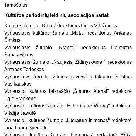
Tamošaitis
Kultūros periodinių leidinių asociacijos nariai:
Kultūros žurnalo „Kinas“ direktorius Linas Vildžiūnas
Vyriausiasis kultūros žurnalo „Metai“ redaktorius Antanas
Šimkus
Vyriausiasis žurnalo „Krantai“ redaktorius Helmutas
Šabasevičius
Vyriausiasis žurnalo „Naujasis Židinys-Aidai“ redaktorius
Antanas Terleckas
Vyriausiasis žurnalo „Vilnius Review“ redaktorius Saulius
Vasiliauskas
Vyriausioji kultūros laikraščio „Šiaurės Atėnai“ redaktorė
Eglė Frankonė
Vyriausioji kultūros žurnalo „Echo Gone Wrong“ redaktorė
Vitalija Jasaitė
Vyriausioji kultūros žurnalo „Literatūra ir menas“ redaktorė
Lina Laura Švedaitė
Vyriausioji kultūros žurnalo „Nemunas“ redaktorė Erika