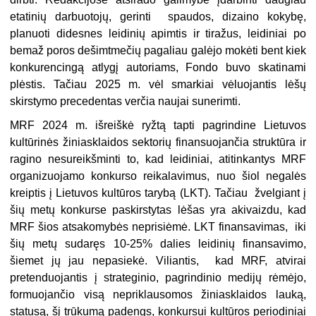
etatinių darbuotojų, gerinti spaudos, dizaino kokybę,
planuoti didesnes leidinių apimtis ir tiražus, leidiniai po
bemaž poros dešimtmečių pagaliau galėjo mokėti bent kiek
konkurencingą atlygį autoriams, Fondo buvo skatinami
plėstis. Tačiau 2025 m. vėl smarkiai vėluojantis lėšų
skirstymo precedentas verčia naujai sunerimti.
MRF 2024 m. išreiškė ryžtą tapti pagrindine Lietuvos
kultūrinės žiniasklaidos sektorių finansuojančia struktūra ir
ragino nesureikšminti to, kad leidiniai, atitinkantys MRF
organizuojamo konkurso reikalavimus, nuo šiol negalės
kreiptis į Lietuvos kultūros tarybą (LKT). Tačiau žvelgiant į
šių metų konkurse paskirstytas lėšas yra akivaizdu, kad
MRF šios atsakomybės neprisiėmė. LKT finansavimas, iki
šių metų sudaręs 10-25% dalies leidinių finansavimo,
šiemet jų jau nepasiekė. Viliantis, kad MRF, atvirai
pretenduojantis į strateginio, pagrindinio medijų rėmėjo,
formuojančio visą nepriklausomos žiniasklaidos lauką,
statusą, šį trūkumą padengs, konkursui kultūros periodiniai