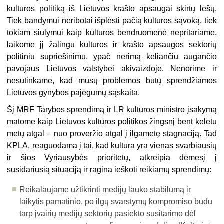
kultūros politiką iš Lietuvos krašto apsaugai skirtų lėšų.
Tiek bandymui neribotai išplėsti pačią kultūros sąvoką, tiek
tokiam siūlymui kaip kultūros bendruomenė nepritariame,
laikome jį žalingu kultūros ir krašto apsaugos sektorių
politiniu supriešinimu, ypač nerimą keliančiu augančio
pavojaus Lietuvos valstybei akivaizdoje. Nenorime ir
nesutinkame, kad mūsų problemos būtų sprendžiamos
Lietuvos gynybos pajėgumų sąskaita.
Šį MRF Tarybos sprendimą ir LR kultūros ministro įsakymą
matome kaip Lietuvos kultūros politikos žingsnį bent keletu
metų atgal – nuo proveržio atgal į ilgametę stagnaciją. Tad
KPLA, reaguodama į tai, kad kultūra yra vienas svarbiausių
ir šios Vyriausybės prioritetų, atkreipia dėmesį į
susidariusią situaciją ir ragina ieškoti reikiamų sprendimų:
Reikalaujame užtikrinti medijų lauko stabilumą ir
laikytis pamatinio, po ilgų svarstymų kompromiso būdu
tarp įvairių medijų sektorių pasiekto susitarimo dėl