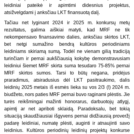
leidiniai pateikė ir apimtimi didesnius projektus,
atsižvelgdami į anksčiau LKT finansuotą dalį.
Tačiau net lyginant 2024 ir 2025 m. konkursų metų
rezultatus, galima aiškiai matyti, kad MRF ne tik
nekompensavo finansavimo dalies, anksčiau skirtos LKT,
bet netgi sumažino bendrą kultūros periodiniams
leidiniams skiriamą sumą. Todėl ne vienam gilią tradiciją
turinčiam ir pernai aukščiausią kokybę demonstravusiam
leidiniui šiemet MRF skirta suma tesudaro 75-85% pernai
MRF skirtos sumos. Tarsi to būtų negana, pridėjus
praradimus, atsiradusius dėl LKT pasitraukimo, dalis
leidinių 2025 metais iš esmės lieka su vos 2/3 (!) 2024 m.
biudžeto, nors paties MRF pernai buvo raginami plėstis. Jie
turės reikšmingai mažinti honorarus, darbuotojų atlygį,
apimtį ar net apriboti sklaidą. Paradoksalu, bet tokią
situaciją skaudžiausiai išgyvens pernai didžiausią proveržį
padarę leidiniai, numatę plėsti, auginti ir atnaujinti savo
leidinius. Kultūros periodinių leidinių projektų konkurse