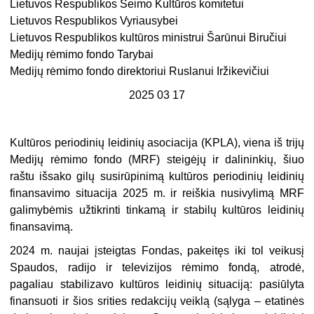
Lietuvos Respublikos Seimo Kultūros komitetui
Lietuvos Respublikos Vyriausybei
Lietuvos Respublikos kultūros ministrui Šarūnui Biručiui
Medijų rėmimo fondo Tarybai
Medijų rėmimo fondo direktoriui Ruslanui Iržikevičiui
2025 03 17
Kultūros periodinių leidinių asociacija (KPLA), viena iš trijų
Medijų rėmimo fondo (MRF) steigėjų ir dalininkių, šiuo
raštu išsako gilų susirūpinimą kultūros periodinių leidinių
finansavimo situacija 2025 m. ir reiškia nusivylimą MRF
galimybėmis užtikrinti tinkamą ir stabilų kultūros leidinių
finansavimą.
2024 m. naujai įsteigtas Fondas, pakeitęs iki tol veikusį
Spaudos, radijo ir televizijos rėmimo fondą, atrodė,
pagaliau stabilizavo kultūros leidinių situaciją: pasiūlyta
finansuoti ir šios srities redakcijų veiklą (sąlyga – etatinės