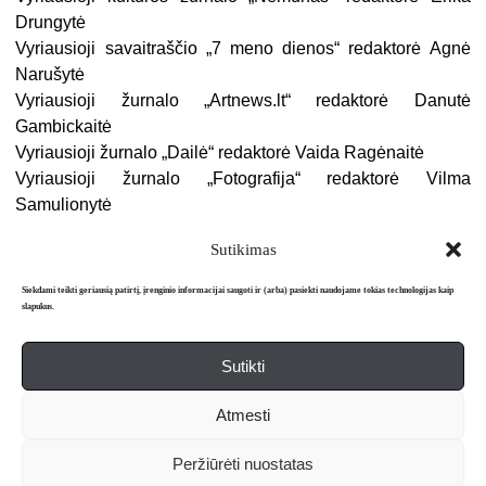
Drungytė
Vyriausioji savaitraščio „7 meno dienos“ redaktorė Agnė
Narušytė
Vyriausioji žurnalo „Artnews.lt“ redaktorė Danutė
Gambickaitė
Vyriausioji žurnalo „Dailė“ redaktorė Vaida Ragėnaitė
Vyriausioji žurnalo „Fotografija“ redaktorė Vilma
Samulionytė
Vyriausioji žurnalo „Kinas“ redaktorė Ilona Vitkauskaitė
Sutikimas
Siekdami teikti geriausią patirtį, įrenginio informacijai saugoti ir (arba) pasiekti naudojame tokias technologijas kaip
slapukus.
Sutikti
Apie mus
Redakcija
Prenumerata
Atmesti
Literatūros mėnraštis „Metai“ © 2026. Leidžiamas nuo 1991 m.
Peržiūrėti nuostatas