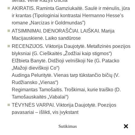
senas. Vertė Kazys Uscila
AKIRATIS.
Raminta Gamziukaitė. Saulė ir mėnulis, jūra
ir krantas (Tipologiniai kontrastai Hermanno Hesse’s
romane „Narcizas ir Goldmundas”)
ATSIMINIMAI. DIENORAŠČIAI. LAIŠKAI.
Marija
Macijauskienė. Laiko sandūrose
RECENZIJOS.
Viktorija Daujotytė. Metafizinės poezijos
blyksniai (G. Cieškaitės „Žodžiai kaip stigmos“)
Elžbieta Banytė. Didžioji velniškoji Ne (G. Patacko
„Mažoji dieviškoji Co“)
Audinga Peluritytė. Vienas tarp tūkstančio bičių (V.
Rudžiansko „Vienas“)
Regimantas Tamošaitis. Troškimai, kurie traiško (D.
Tamošauskaitės „Vabalai“)
TĖVYNĖS VARPAI.
Viktorija Daujotytė. Poezijos
pavasariai – išlikti, vis įvykstant
Sutikimas
Atgal į archyvą