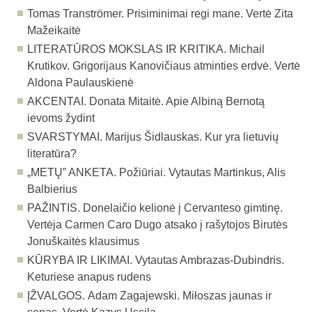
Tomas Tranströmer. Prisiminimai regi mane. Vertė Zita
Mažeikaitė
LITERATŪROS MOKSLAS IR KRITIKA.
Michail
Krutikov. Grigorijaus Kanovičiaus atminties erdvė. Vertė
Aldona Paulauskienė
AKCENTAI.
Donata Mitaitė. Apie Albiną Bernotą
ievoms žydint
SVARSTYMAI.
Marijus Šidlauskas. Kur yra lietuvių
literatūra?
„METŲ” ANKETA.
Požiūriai. Vytautas Martinkus, Alis
Balbierius
PAŽINTIS.
Donelaičio kelionė į Cervanteso gimtinę.
Vertėja Carmen Caro Dugo atsako į rašytojos Birutės
Jonuškaitės klausimus
KŪRYBA IR LIKIMAI.
Vytautas Ambrazas-Dubindris.
Keturiese anapus rudens
ĮŽVALGOS.
Adam Zagajewski. Miłoszas jaunas ir