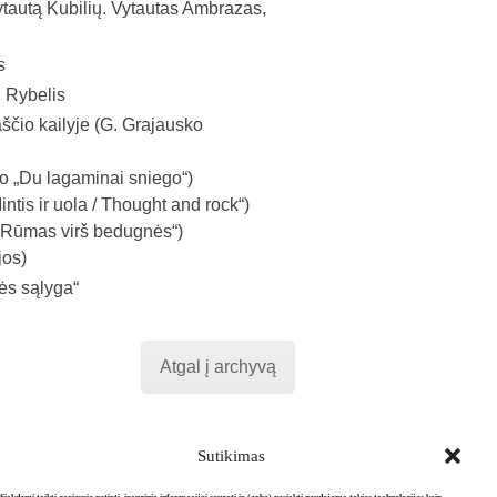
ytautą Kubilių. Vytautas Ambrazas,
s
. Rybelis
čio kailyje (G. Grajausko
ko „Du lagaminai sniego“)
tis ir uola / Thought and rock“)
 „Rūmas virš bedugnės“)
jos)
lės sąlyga“
Atgal į archyvą
Sutikimas