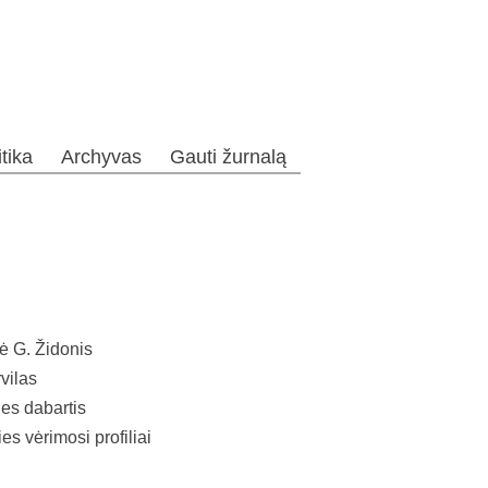
itika
Archyvas
Gauti žurnalą
ė G. Židonis
vilas
ies dabartis
es vėrimosi profiliai