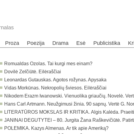
rnalas
Proza
Poezija
Drama
Esė
Publicistika
Kr
Romualdas Ozolas. Tai kurgi mes einam?
Dovilė Zelčiūtė. Eilėraščiai
Leonardas Gutauskas. Agotos rožynas. Apysaka
Vidas Morkūnas. Nekropolių šviesos. Eilėraščiai
Nikodem Erazm Iwanowski. Vienuolika griaučių. Novelė. Vert
Hans Carl Artmann. Neužgimusi žinia. 90 sapnų. Vertė G. Nor
LITERATŪROS MOKSLAS IR KRITIKA.
Algis Kalėda. Praeit
JANINAI DEGUTYTEI – 80.
Jurgita Žana Raškevičiūtė. Patirti
POLEMIKA.
Kazys Almenas. Ar tik apie Ameriką?