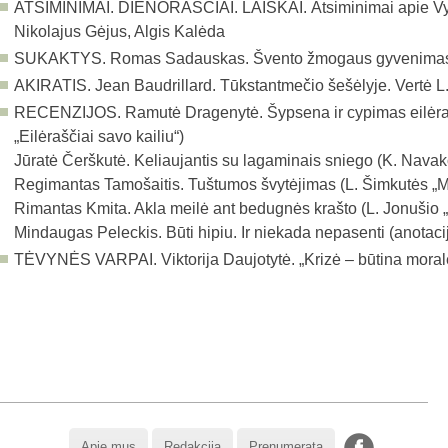
ATSIMINIMAI. DIENORAŠČIAI. LAIŠKAI.
Atsiminimai apie V
Nikolajus Gėjus, Algis Kalėda
SUKAKTYS.
Romas Sadauskas. Švento žmogaus gyvenima
AKIRATIS.
Jean Baudrillard. Tūkstantmečio šešėlyje. Vertė L
RECENZIJOS.
Ramutė Dragenytė. Šypsena ir cypimas eilėraš
„Eilėraščiai savo kailiu“)
Jūratė Čerškutė. Keliaujantis su lagaminais sniego (K. Nava
Regimantas Tamošaitis. Tuštumos švytėjimas (L. Šimkutės „Min
Rimantas Kmita. Akla meilė ant bedugnės krašto (L. Jonušio
Mindaugas Peleckis. Būti hipiu. Ir niekada nepasenti (anotaci
TĖVYNĖS VARPAI.
Viktorija Daujotytė. „Krizė – būtina mora
Apie mus
Redakcija
Prenumerata